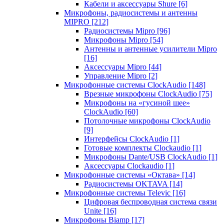
Кабели и аксессуары Shure
[6]
Микрофоны, радиосистемы и антенны
MIPRO
[212]
Радиосистемы Mipro
[96]
Микрофоны Mipro
[54]
Антенны и антенные усилители Mipro
[16]
Аксессуары Mipro
[44]
Управление Mipro
[2]
Микрофонные системы ClockAudio
[148]
Врезные микрофоны ClockAudio
[75]
Микрофоны на «гусиной шее»
ClockAudio
[60]
Потолочные микрофоны ClockAudio
[9]
Интерфейсы ClockAudio
[1]
Готовые комплекты Clockaudio
[1]
Микрофоны Dante/USB ClockAudio
[1]
Аксессуары Clockaudio
[1]
Микрофонные системы «Октава»
[14]
Радиосистемы OKTAVA
[14]
Микрофонные системы Televic
[16]
Цифровая беспроводная система связи
Unite
[16]
Микрофоны Biamp
[17]