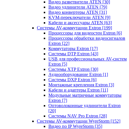
Видео разветвители ATEN
[30]
Видео удлинители ATEN
[79]
Видео конвертеры ATEN
[31]
KVM-переключатели ATEN
[9]
Кабели и аксессуары ATEN
[63]
Системы AV-коммутации Extron
[199]
Процессоры для видеостен Extron
[6]
Процессоры обработки видеосигналов
Extron
[22]
Коммутаторы Extron
[17]
Системы DTP Extron
[43]
USB для профессиональных AV-систем
Extron
[5]
Системы XTP Extron
[30]
Аудиооборудование Extron
[1]
Системы DXP Extron
[6]
Монтажные крепления Extron
[3]
Кабели и адаптеры Extron
[11]
Модульные матричные коммутаторы
Extron
[7]
Оптоволоконные удлинители Extron
[20]
Системы NAV Pro Extron
[28]
Системы AV-коммутации WyreStorm
[152]
Видео по IP WyreStorm
[35]