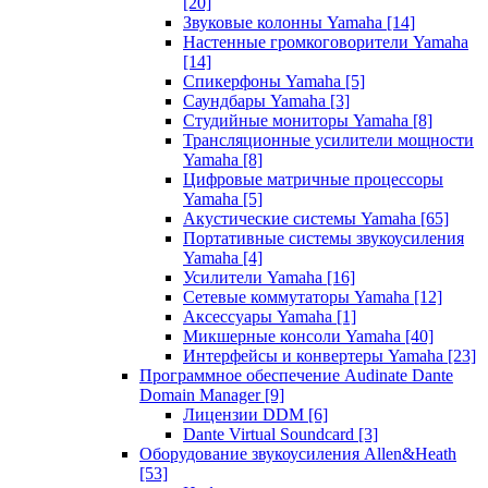
[20]
Звуковые колонны Yamaha
[14]
Настенные громкоговорители Yamaha
[14]
Спикерфоны Yamaha
[5]
Саундбары Yamaha
[3]
Студийные мониторы Yamaha
[8]
Трансляционные усилители мощности
Yamaha
[8]
Цифровые матричные процессоры
Yamaha
[5]
Акустические системы Yamaha
[65]
Портативные системы звукоусиления
Yamaha
[4]
Усилители Yamaha
[16]
Сетевые коммутаторы Yamaha
[12]
Аксессуары Yamaha
[1]
Микшерные консоли Yamaha
[40]
Интерфейсы и конвертеры Yamaha
[23]
Программное обеспечение Audinate Dante
Domain Manager
[9]
Лицензии DDM
[6]
Dante Virtual Soundcard
[3]
Оборудование звукоусиления Allen&Heath
[53]