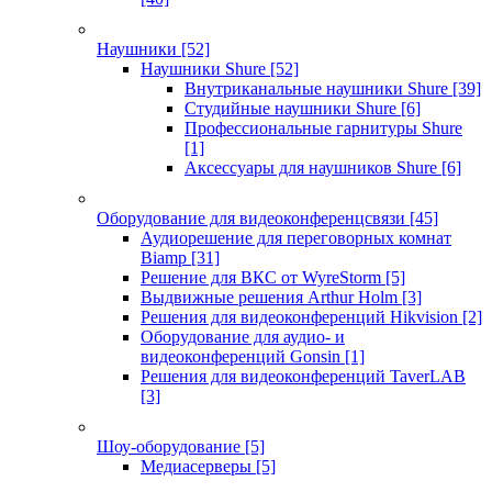
Наушники
[52]
Наушники Shure
[52]
Внутриканальные наушники Shure
[39]
Студийные наушники Shure
[6]
Профессиональные гарнитуры Shure
[1]
Аксессуары для наушников Shure
[6]
Оборудование для видеоконференцсвязи
[45]
Аудиорешение для переговорных комнат
Biamp
[31]
Решение для ВКС от WyreStorm
[5]
Выдвижные решения Arthur Holm
[3]
Решения для видеоконференций Hikvision
[2]
Оборудование для аудио- и
видеоконференций Gonsin
[1]
Решения для видеоконференций TaverLAB
[3]
Шоу-оборудование
[5]
Медиасерверы
[5]