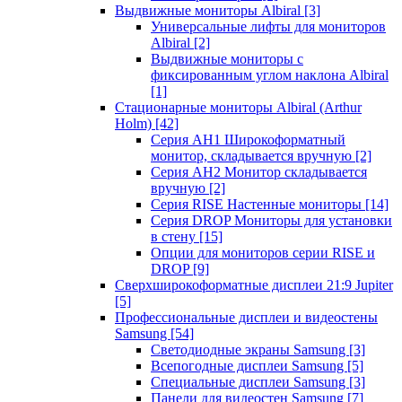
Выдвижные мониторы Albiral
[3]
Универсальные лифты для мониторов
Albiral
[2]
Выдвижные мониторы с
фиксированным углом наклона Albiral
[1]
Стационарные мониторы Albiral (Arthur
Holm)
[42]
Серия AH1 Широкоформатный
монитор, складывается вручную
[2]
Серия AH2 Монитор складывается
вручную
[2]
Серия RISE Настенные мониторы
[14]
Серия DROP Мониторы для установки
в стену
[15]
Опции для мониторов серии RISE и
DROP
[9]
Сверхширокоформатные дисплеи 21:9 Jupiter
[5]
Профессиональные дисплеи и видеостены
Samsung
[54]
Светодиодные экраны Samsung
[3]
Всепогодные дисплеи Samsung
[5]
Специальные дисплеи Samsung
[3]
Панели для видеостен Samsung
[7]