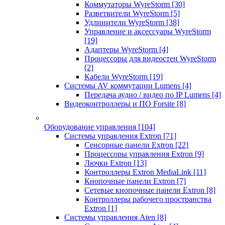
Коммутаторы WyreStorm
[30]
Разветвители WyreStorm
[5]
Удлинители WyreStorm
[38]
Управление и аксессуары WyreStorm
[19]
Адаптеры WyreStorm
[4]
Процессоры для видеостен WyreStorm
[2]
Кабели WyreStorm
[19]
Системы AV коммутации Lumens
[4]
Передача аудио / видео по IP Lumens
[4]
Видеоконтроллеры и ПО Forsite
[8]
Оборудование управления
[104]
Системы управления Extron
[71]
Сенсорные панели Extron
[22]
Процессоры управления Extron
[9]
Лючки Extron
[13]
Контроллеры Extron MediaLink
[11]
Кнопочные панели Extron
[7]
Сетевые кнопочные панели Extron
[8]
Контроллеры рабочего пространства
Extron
[1]
Системы управления Aten
[8]