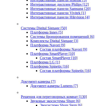
Интерактивные панели Hisense
[3]
Интерактивные дисплеи Philips
[12]
Интерактивные панели Samsung
[20]
Интерактивные панели Vivitek
[1]
Интерактивные панели Hikvision
[4]
Системы Digital Signage
[50]
Платформа Innes
[5]
Системы бронирования помещений
[6]
Комплекты Digital Signage
[3]
Платформа Navori
[9]
Состав платформы Navori
[9]
Платформа SmartPlayer
[10]
Состав SmartPlayer
[10]
Платформа LG
[1]
Платформа Spinetix
[16]
Состав платформы Spinetix
[16]
Документ-камеры
[7]
Документ-камеры Lumens
[7]
Решения для переговорных комнат
[130]
Звуковые экосистемы Shure
[6]
Экосистема Shure Stem
[6]