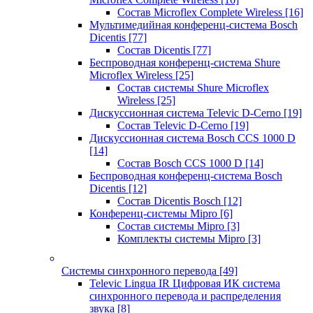
Состав Microflex Complete Wireless
[16]
Мультимедийная конференц-система Bosch
Dicentis
[77]
Состав Dicentis
[77]
Беспроводная конференц-система Shure
Microflex Wireless
[25]
Состав системы Shure Microflex
Wireless
[25]
Дискуссионная система Televic D-Cerno
[19]
Состав Televic D-Cerno
[19]
Дискуссионная система Bosch CCS 1000 D
[14]
Состав Bosch CCS 1000 D
[14]
Беспроводная конференц-система Bosch
Dicentis
[12]
Состав Dicentis Bosch
[12]
Конференц-системы Mipro
[6]
Состав системы Mipro
[3]
Комплекты системы Mipro
[3]
Системы синхронного перевода
[49]
Televic Lingua IR Цифровая ИК система
синхронного перевода и распределения
звука
[8]