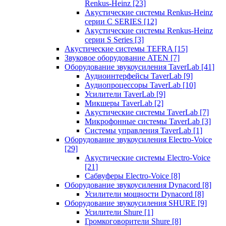
Renkus-Heinz
[23]
Акустические системы Renkus-Heinz
серии C SERIES
[12]
Акустические системы Renkus-Heinz
серии S Series
[3]
Акустические системы TEFRA
[15]
Звуковое оборудование ATEN
[7]
Оборудование звукоусиления TaverLab
[41]
Аудиоинтерфейсы TaverLab
[9]
Аудиопроцессоры TaverLab
[10]
Усилители TaverLab
[9]
Микшеры TaverLab
[2]
Акустические системы TaverLab
[7]
Микрофонные системы TaverLab
[3]
Системы управления TaverLab
[1]
Оборудование звукоусиления Electro-Voice
[29]
Акустические системы Electro-Voice
[21]
Сабвуферы Electro-Voice
[8]
Оборудование звукоусиления Dynacord
[8]
Усилители мощности Dynacord
[8]
Оборудование звукоусиления SHURE
[9]
Усилители Shure
[1]
Громкоговорители Shure
[8]