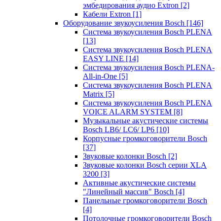
эмбедирования аудио Extron
[2]
Кабели Extron
[1]
Оборудование звукоусиления Bosch
[146]
Система звукоусиления Bosch PLENA
[13]
Система звукоусиления Bosch PLENA
EASY LINE
[14]
Система звукоусиления Bosch PLENA-
All-in-One
[5]
Система звукоусиления Bosch PLENA
Matrix
[5]
Система звукоусиления Bosch PLENA
VOICE ALARM SYSTEM
[8]
Музыкальные акустические системы
Bosch LB6/ LC6/ LP6
[10]
Корпусные громкоговорители Bosch
[37]
Звуковые колонки Bosch
[2]
Звуковые колонки Bosch серии XLA
3200
[3]
Активные акустические системы
"Линейный массив" Bosch
[4]
Панельные громкоговорители Bosch
[4]
Потолочные громкоговорители Bosch