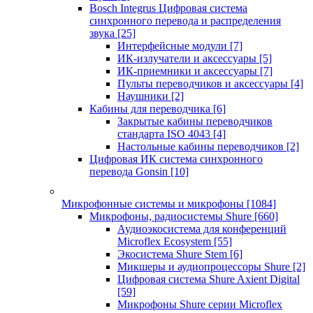
Bosch Integrus Цифровая система
синхронного перевода и распределения
звука
[25]
Интерфейсные модули
[7]
ИК-излучатели и аксессуары
[5]
ИК-приемники и аксессуары
[7]
Пульты переводчиков и аксессуары
[4]
Наушники
[2]
Кабины для переводчика
[6]
Закрытые кабины переводчиков
стандарта ISO 4043
[4]
Настольные кабины переводчиков
[2]
Цифровая ИК система синхронного
перевода Gonsin
[10]
Микрофонные системы и микрофоны
[1084]
Микрофоны, радиосистемы Shure
[660]
Аудиоэкосистема для конференций
Microflex Ecosystem
[55]
Экосистема Shure Stem
[6]
Микшеры и аудиопроцессоры Shure
[2]
Цифровая система Shure Axient Digital
[59]
Микрофоны Shure серии Microflex