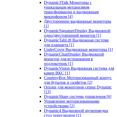
Dynamic3Talk Мониторы с
уникальным механизмом
трансформации и выдвижным
микрофоном
[4]
Двусторонние выдвижные мониторы
[1]
DynamicSignatureDisplay Выдвижной
одно/двусторонний монитор
[1]
DynamicTabLift Выдвижная система
для планшета
[1]
UnderCover Выдвижные мониторы
[1]
DynamicChairDisplay Выдвижной
монитор для встраивания в
подлокотник
[1]
DynamicVision Выдвижная система для
камер ВКС
[1]
CourtesyBox Моторизованный корпус
для бутылок и салфеток
[2]
Опции для мониторов серии Dynamic
[13]
DynamicShare система управления
[6]
Управление моторизованными
устройствами
[2]
Dynamic4 Выдвижной мультимедиа
стол переговоров
[1]