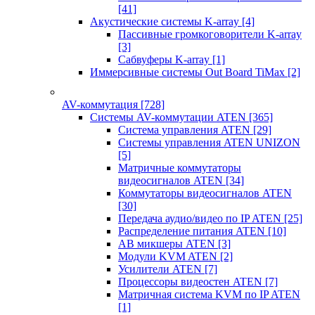
[41]
Акустические системы K-array
[4]
Пассивные громкоговорители K-array
[3]
Сабвуферы K-array
[1]
Иммерсивные системы Out Board TiMax
[2]
AV-коммутация
[728]
Системы AV-коммутации ATEN
[365]
Система управления ATEN
[29]
Системы управления ATEN UNIZON
[5]
Матричные коммутаторы
видеосигналов ATEN
[34]
Коммутаторы видеосигналов ATEN
[30]
Передача аудио/видео по IP ATEN
[25]
Распределение питания ATEN
[10]
АВ микшеры ATEN
[3]
Модули KVM ATEN
[2]
Усилители ATEN
[7]
Процессоры видеостен ATEN
[7]
Матричная система KVM по IP ATEN
[1]