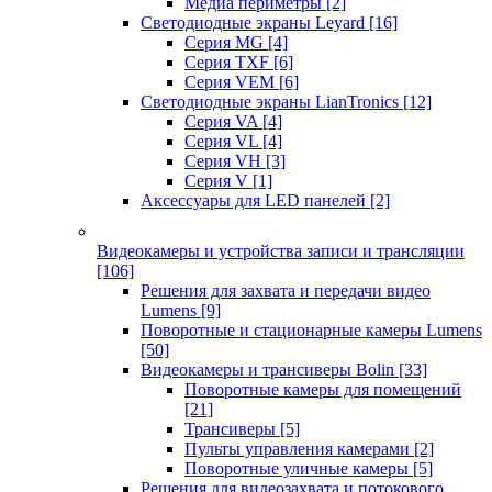
Медиа периметры
[2]
Светодиодные экраны Leyard
[16]
Серия MG
[4]
Серия TXF
[6]
Серия VEM
[6]
Светодиодные экраны LianTronics
[12]
Серия VA
[4]
Серия VL
[4]
Серия VH
[3]
Серия V
[1]
Аксессуары для LED панелей
[2]
Видеокамеры и устройства записи и трансляции
[106]
Решения для захвата и передачи видео
Lumens
[9]
Поворотные и стационарные камеры Lumens
[50]
Видеокамеры и трансиверы Bolin
[33]
Поворотные камеры для помещений
[21]
Трансиверы
[5]
Пульты управления камерами
[2]
Поворотные уличные камеры
[5]
Решения для видеозахвата и потокового