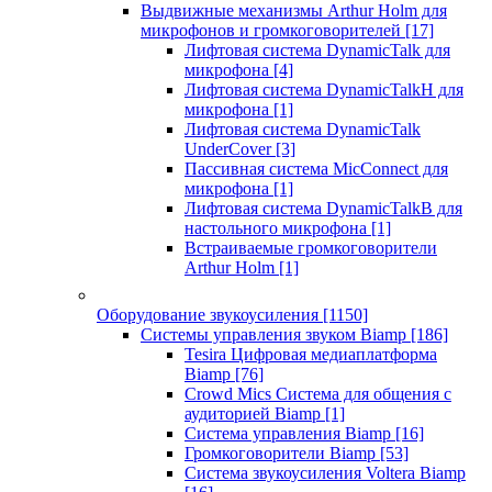
Выдвижные механизмы Arthur Holm для
микрофонов и громкоговорителей
[17]
Лифтовая система DynamicTalk для
микрофона
[4]
Лифтовая система DynamicTalkH для
микрофона
[1]
Лифтовая система DynamicTalk
UnderCover
[3]
Пассивная система MicConnect для
микрофона
[1]
Лифтовая система DynamicTalkB для
настольного микрофона
[1]
Встраиваемые громкоговорители
Arthur Holm
[1]
Оборудование звукоусиления
[1150]
Системы управления звуком Biamp
[186]
Tesira Цифровая медиаплатформа
Biamp
[76]
Crowd Mics Система для общения с
аудиторией Biamp
[1]
Система управления Biamp
[16]
Громкоговорители Biamp
[53]
Система звукоусиления Voltera Biamp