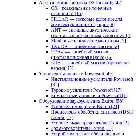
Акустические системы DS Proaudio
[42]
CX - коаксиальные точечные
источники
[15]
PILLAR — звуковые колонны для
архитектурной интеграции
[8]
ANT — активные акустические
системы со встроенным усилением
[4]
Monitor - сценические мониторы
[3]
TAURA — линейный массив
[2]
ERA-i — линейный массив
(инсталляционная версия)
[5]
ERA — линейный массив (прокатная
версия)
[5]
Усилители мощности Powersoft
[49]
Инсталляционные усилители Powersoft
[31]
Туровые усилители Powersoft
[17]
Компактные усилители Powersoft
[1]
Оборудование звукоусиления Extron
[58]
Усилители мощности Extron
[21]
Процессоры обработки сигналов (DSP)
Extron
[17]
Усилители-распределители Extron
[2]
Громкоговорители Extron
[15]
Устройства для деэмбедирования и