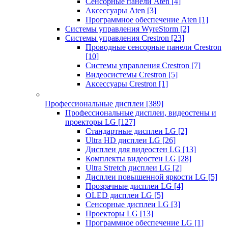
Сенсорные панели Aten
[4]
Аксессуары Aten
[3]
Программное обеспечение Aten
[1]
Системы управления WyreStorm
[2]
Системы управления Crestron
[23]
Проводные сенсорные панели Crestron
[10]
Системы управления Crestron
[7]
Видеосистемы Crestron
[5]
Аксессуары Crestron
[1]
Профессиональные дисплеи
[389]
Профессиональные дисплеи, видеостены и
проекторы LG
[127]
Стандартные дисплеи LG
[2]
Ultra HD дисплеи LG
[26]
Дисплеи для видеостен LG
[13]
Комплекты видеостен LG
[28]
Ultra Stretch дисплеи LG
[2]
Дисплеи повышенной яркости LG
[5]
Прозрачные дисплеи LG
[4]
OLED дисплеи LG
[5]
Сенсорные дисплеи LG
[3]
Проекторы LG
[13]
Программное обеспечение LG
[1]