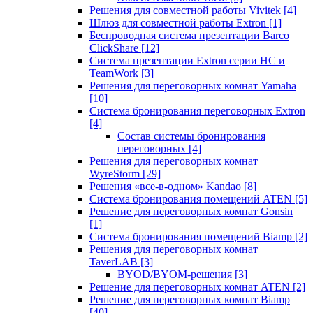
Решения для совместной работы Vivitek
[4]
Шлюз для совместной работы Extron
[1]
Беспроводная система презентации Barco
ClickShare
[12]
Система презентации Extron серии HC и
TeamWork
[3]
Решения для переговорных комнат Yamaha
[10]
Система бронирования переговорных Extron
[4]
Состав системы бронирования
переговорных
[4]
Решения для переговорных комнат
WyreStorm
[29]
Решения «все-в-одном» Kandao
[8]
Система бронирования помещений ATEN
[5]
Решение для переговорных комнат Gonsin
[1]
Система бронирования помещений Biamp
[2]
Решения для переговорных комнат
TaverLAB
[3]
BYOD/BYOM-решения
[3]
Решение для переговорных комнат ATEN
[2]
Решение для переговорных комнат Biamp
[40]