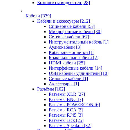
Комплекты видеостен
[28]
Кабели
[339]
Кабели и аксессуары
[212]
Спикерные кабели
[57]
Микрофонные кабели
[30]
Сетевые кабели
[67]
Инструментальный кабель
[1]
Аудиокабели
[3]
Кабельные оплетки
[1]
Коаксиальные кабели
[2]
HDMI кабели
[25]
Интерфейсные кабели
[14]
USB кабели / удлинители
[10]
Силовые кабели
[1]
Аксессуары
[1]
Разъёмы
[102]
Разъёмы XLR
[27]
Разъёмы BNC
[7]
Разъёмы POWERCON
[6]
Разъёмы RCA
[2]
Разъёмы RJ45
[3]
Разъёмы Jack
[25]
Разъёмы Speakon
[32]