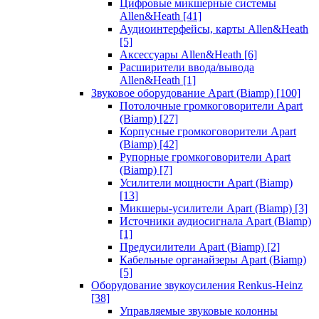
Цифровые микшерные системы
Allen&Heath
[41]
Аудиоинтерфейсы, карты Allen&Heath
[5]
Аксессуары Allen&Heath
[6]
Расширители ввода/вывода
Allen&Heath
[1]
Звуковое оборудование Apart (Biamp)
[100]
Потолочные громкоговорители Apart
(Biamp)
[27]
Корпусные громкоговорители Apart
(Biamp)
[42]
Рупорные громкоговорители Apart
(Biamp)
[7]
Усилители мощности Apart (Biamp)
[13]
Микшеры-усилители Apart (Biamp)
[3]
Источники аудиосигнала Apart (Biamp)
[1]
Предусилители Apart (Biamp)
[2]
Кабельные органайзеры Apart (Biamp)
[5]
Оборудование звукоусиления Renkus-Heinz
[38]
Управляемые звуковые колонны