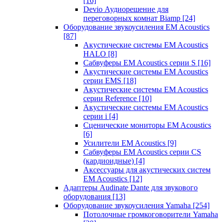
[16]
Devio Аудиорешение для
переговорных комнат Biamp
[24]
Оборудование звукоусиления EM Acoustics
[87]
Акустические системы EM Acoustics
HALO
[8]
Сабвуферы EM Acoustics серии S
[16]
Акустические системы EM Acoustics
серии EMS
[18]
Акустические системы EM Acoustics
серии Reference
[10]
Акустические системы EM Acoustics
серии i
[4]
Сценические мониторы EM Acoustics
[6]
Усилители EM Acoustics
[9]
Сабвуферы EM Acoustics серии CS
(кардиоидные)
[4]
Аксессуары для акустических систем
EM Acoustics
[12]
Адаптеры Audinate Dante для звукового
оборудования
[13]
Оборудование звукоусиления Yamaha
[254]
Потолочные громкоговорители Yamaha