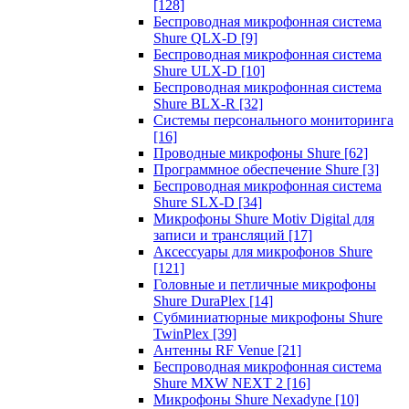
[128]
Беспроводная микрофонная система
Shure QLX-D
[9]
Беспроводная микрофонная система
Shure ULX-D
[10]
Беспроводная микрофонная система
Shure BLX-R
[32]
Системы персонального мониторинга
[16]
Проводные микрофоны Shure
[62]
Программное обеспечение Shure
[3]
Беспроводная микрофонная система
Shure SLX-D
[34]
Микрофоны Shure Motiv Digital для
записи и трансляций
[17]
Аксессуары для микрофонов Shure
[121]
Головные и петличные микрофоны
Shure DuraPlex
[14]
Субминиатюрные микрофоны Shure
TwinPlex
[39]
Антенны RF Venue
[21]
Беспроводная микрофонная система
Shure MXW NEXT 2
[16]
Микрофоны Shure Nexadyne
[10]