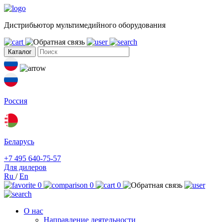
Дистрибьютор мультимедийного оборудования
Каталог
Россия
Беларусь
+7 495 640-75-57
Для дилеров
Ru
/
En
0
0
0
О нас
Направление деятельности