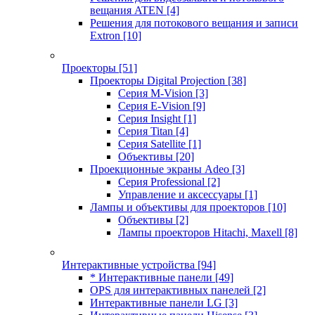
вещания ATEN
[4]
Решения для потокового вещания и записи
Extron
[10]
Проекторы
[51]
Проекторы Digital Projection
[38]
Серия M-Vision
[3]
Серия E-Vision
[9]
Серия Insight
[1]
Серия Titan
[4]
Серия Satellite
[1]
Объективы
[20]
Проекционные экраны Adeo
[3]
Серия Professional
[2]
Управление и аксессуары
[1]
Лампы и объективы для проекторов
[10]
Объективы
[2]
Лампы проекторов Hitachi, Maxell
[8]
Интерактивные устройства
[94]
* Интерактивные панели
[49]
OPS для интерактивных панелей
[2]
Интерактивные панели LG
[3]