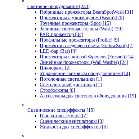
Световое оборудование
[243]
Гибридные прожекторы BeamSpotWash
[31]
Прожекторы с узким лучом (Beam)
[26]
Точечные прожекторы (Spot)
[15]
Заливные световые головы (Wash)
[39]
PAR-прожектор
[34]
Профильные прожекторы (Profile)
[9]
Прожектор следящего света (FollowSpot)
[2]
LED-бар (Bar)
[4]
Прожекторы с линзой Френеля (Fresnel)
[14]
Линейные прожекторы (Wall Washer)
[24]
Циклорама
[2]
Управление световым оборудованием
[14]
Потолочные светильники
[1]
Светодиодный диско-шар
[1]
Стробоскопы
[8]
Аксессуары для светового оборудования
[19]
Сценические спецэффекты
[15]
Генераторы тумана
[7]
Сценические вентиляторы
[3]
Жидкости для спецэффектов
[5]