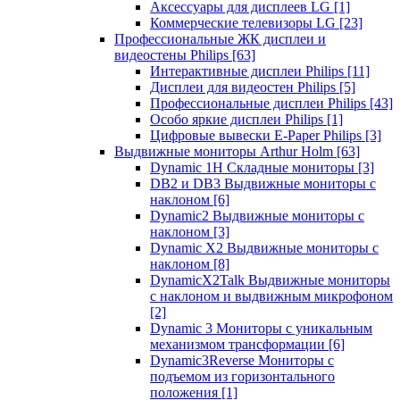
Аксессуары для дисплеев LG
[1]
Коммерческие телевизоры LG
[23]
Профессиональные ЖК дисплеи и
видеостены Philips
[63]
Интерактивные дисплеи Philips
[11]
Дисплеи для видеостен Philips
[5]
Профессиональные дисплеи Philips
[43]
Особо яркие дисплеи Philips
[1]
Цифровые вывески E-Paper Philips
[3]
Выдвижные мониторы Arthur Holm
[63]
Dynamic 1Н Складные мониторы
[3]
DB2 и DB3 Выдвижные мониторы с
наклоном
[6]
Dynamic2 Выдвижные мониторы с
наклоном
[3]
Dynamic X2 Выдвижные мониторы с
наклоном
[8]
DynamicX2Talk Выдвижные мониторы
с наклоном и выдвижным микрофоном
[2]
Dynamic 3 Мониторы с уникальным
механизмом трансформации
[6]
Dynamic3Reverse Мониторы с
подъемом из горизонтального
положения
[1]