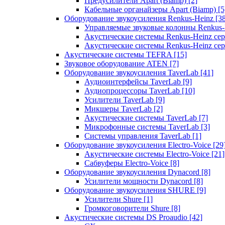
Предусилители Apart (Biamp)
[2]
Кабельные органайзеры Apart (Biamp)
[5
Оборудование звукоусиления Renkus-Heinz
[3
Управляемые звуковые колонны Renkus
Акустические системы Renkus-Heinz с
Акустические системы Renkus-Heinz сер
Акустические системы TEFRA
[15]
Звуковое оборудование ATEN
[7]
Оборудование звукоусиления TaverLab
[41]
Аудиоинтерфейсы TaverLab
[9]
Аудиопроцессоры TaverLab
[10]
Усилители TaverLab
[9]
Микшеры TaverLab
[2]
Акустические системы TaverLab
[7]
Микрофонные системы TaverLab
[3]
Системы управления TaverLab
[1]
Оборудование звукоусиления Electro-Voice
[29
Акустические системы Electro-Voice
[21]
Сабвуферы Electro-Voice
[8]
Оборудование звукоусиления Dynacord
[8]
Усилители мощности Dynacord
[8]
Оборудование звукоусиления SHURE
[9]
Усилители Shure
[1]
Громкоговорители Shure
[8]
Акустические системы DS Proaudio
[42]