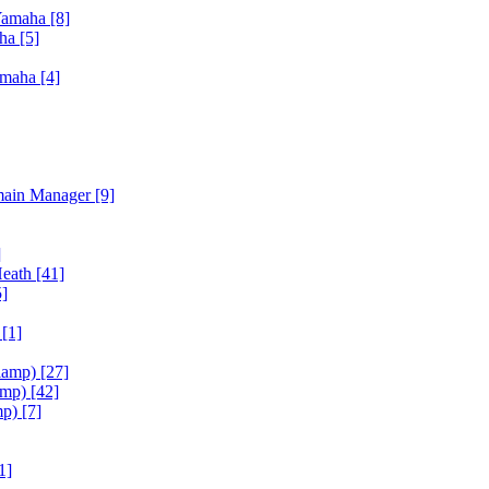
Yamaha
[8]
aha
[5]
amaha
[4]
main Manager
[9]
]
Heath
[41]
5]
h
[1]
iamp)
[27]
amp)
[42]
mp)
[7]
1]