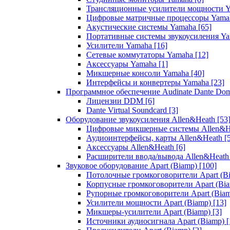
Трансляционные усилители мощности 
Цифровые матричные процессоры Yam
Акустические системы Yamaha
[65]
Портативные системы звукоусиления Y
Усилители Yamaha
[16]
Сетевые коммутаторы Yamaha
[12]
Аксессуары Yamaha
[1]
Микшерные консоли Yamaha
[40]
Интерфейсы и конвертеры Yamaha
[23]
Программное обеспечение Audinate Dante Do
Лицензии DDM
[6]
Dante Virtual Soundcard
[3]
Оборудование звукоусиления Allen&Heath
[53
Цифровые микшерные системы Allen&
Аудиоинтерфейсы, карты Allen&Heath
[
Аксессуары Allen&Heath
[6]
Расширители ввода/вывода Allen&Heat
Звуковое оборудование Apart (Biamp)
[100]
Потолочные громкоговорители Apart (B
Корпусные громкоговорители Apart (Bi
Рупорные громкоговорители Apart (Bia
Усилители мощности Apart (Biamp)
[13]
Микшеры-усилители Apart (Biamp)
[3]
Источники аудиосигнала Apart (Biamp)
[