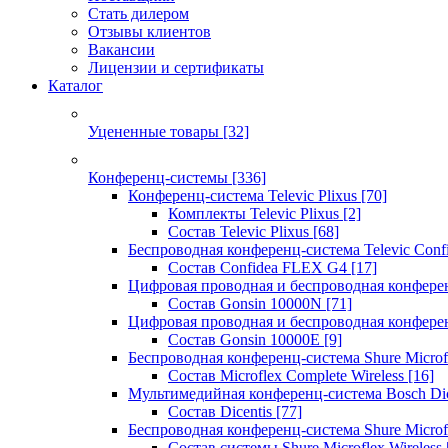
Стать дилером
Отзывы клиентов
Вакансии
Лицензии и сертификаты
Каталог
Уцененные товары
[32]
Конференц-системы
[336]
Конференц-система Televic Plixus
[70]
Комплекты Televic Plixus
[2]
Состав Televic Plixus
[68]
Беспроводная конференц-система Televic Con
Состав Confidea FLEX G4
[17]
Цифровая проводная и беспроводная конфере
Состав Gonsin 10000N
[71]
Цифровая проводная и беспроводная конфере
Состав Gonsin 10000E
[9]
Беспроводная конференц-система Shure Microfl
Состав Microflex Complete Wireless
[16]
Мультимедийная конференц-система Bosch Dic
Состав Dicentis
[77]
Беспроводная конференц-система Shure Microfl
Состав системы Shure Microflex Wireless