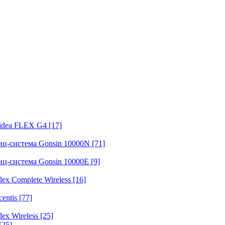
fidea FLEX G4
[17]
нц-система Gonsin 10000N
[71]
нц-система Gonsin 10000E
[9]
ex Complete Wireless
[16]
entis
[77]
ex Wireless
[25]
[25]