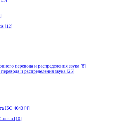
]
tis
[12]
онного перевода и распределения звука
[8]
 перевода и распределения звука
[25]
та ISO 4043
[4]
 Gonsin
[10]