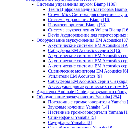
Системы управления звуком Biamp
[186]
Tesira Цифровая медиаплатформа Biamp
Crowd Mics Система для общения с ауд
Система управления Biamp
[16]
Громкоговорители Biamp
[53]
Система звукоусиления Voltera Biamp
[16
Devio Аудиорешение для переговорных
Оборудование звукоусиления EM Acoustics
[87
Акустические системы EM Acoustics 
Сабвуферы EM Acoustics серии S
[16]
Акустические системы EM Acoustics с
Акустические системы EM Acoustics сер
Акустические системы EM Acoustics сер
Сценические мониторы EM Acoustics
[6]
Усилители EM Acoustics
[9]
Сабвуферы EM Acoustics серии CS (кар
Аксессуары для акустических систем EM
Адаптеры Audinate Dante для звукового обор
Оборудование звукоусиления Yamaha
[254]
Потолочные громкоговорители Yamaha
Звуковые колонны Yamaha
[14]
Настенные громкоговорители Yamaha
[1
Спикерфоны Yamaha
[5]
Саундбары Yamaha
[3]
Студийные мониторы Yamaha
[8]