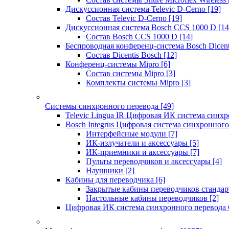
Дискуссионная система Televic D-Cerno
[19]
Состав Televic D-Cerno
[19]
Дискуссионная система Bosch CCS 1000 D
[14
Состав Bosch CCS 1000 D
[14]
Беспроводная конференц-система Bosch Dicen
Состав Dicentis Bosch
[12]
Конференц-системы Mipro
[6]
Состав системы Mipro
[3]
Комплекты системы Mipro
[3]
Системы синхронного перевода
[49]
Televic Lingua IR Цифровая ИК система синхр
Bosch Integrus Цифровая система синхронного
Интерфейсные модули
[7]
ИК-излучатели и аксессуары
[5]
ИК-приемники и аксессуары
[7]
Пульты переводчиков и аксессуары
[4]
Наушники
[2]
Кабины для переводчика
[6]
Закрытые кабины переводчиков стандар
Настольные кабины переводчиков
[2]
Цифровая ИК система синхронного перевода