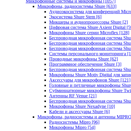
Микрофонные системы и микрофоны
[1057]
Микрофоны, радиосистемы Shure
[633]
Аудиоэкосистема для конференций Micro
Экосистема Shure Stem
[6]
Микшеры и аудиопроцессоры Shure
[2]
Цифровая система Shure Axient Digital
[5
Микрофоны Shure серии Microflex
[128]
Беспроводная микрофонная система Sh
Беспроводная микрофонная система Sh
Беспроводная микрофонная система Sh
Системы персонального мониторинга
[1
Проводные микрофоны Shure
[62]
Программное обеспечение Shure
[3]
Беспроводная микрофонная система Sh
Микрофоны Shure Motiv Digital для зап
Аксессуары для микрофонов Shure
[121]
Головные и петличные микрофоны Shur
Субминиатюрные микрофоны Shure Twi
Антенны RF Venue
[21]
Беспроводная микрофонная система S
Микрофоны Shure Nexadyne
[10]
Кабели и аксессуары Shure
[6]
Микрофоны, радиосистемы и антенны MIPR
Радиосистемы Mipro
[96]
Микрофоны Mipro
[54]