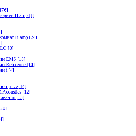
[76]
иторией Biamp
[1]
]
 комнат Biamp
[24]
]
HALO
[8]
ерии EMS
[18]
ии Reference
[10]
ии i
[4]
диоидные)
[4]
 Acoustics
[12]
удования
[13]
[20]
4]