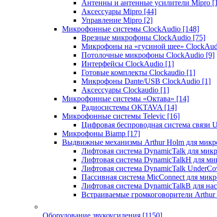
Антенны и антенные усилители Mipro
[
Аксессуары Mipro
[44]
Управление Mipro
[2]
Микрофонные системы ClockAudio
[148]
Врезные микрофоны ClockAudio
[75]
Микрофоны на «гусиной шее» ClockAu
Потолочные микрофоны ClockAudio
[9]
Интерфейсы ClockAudio
[1]
Готовые комплекты Clockaudio
[1]
Микрофоны Dante/USB ClockAudio
[1]
Аксессуары Clockaudio
[1]
Микрофонные системы «Октава»
[14]
Радиосистемы OKTAVA
[14]
Микрофонные системы Televic
[16]
Цифровая беспроводная система связи U
Микрофоны Biamp
[17]
Выдвижные механизмы Arthur Holm для микр
Лифтовая система DynamicTalk для ми
Лифтовая система DynamicTalkH для м
Лифтовая система DynamicTalk UnderCo
Пассивная система MicConnect для мик
Лифтовая система DynamicTalkB для на
Встраиваемые громкоговорители Arthu
Оборудование звукоусиления
[1150]