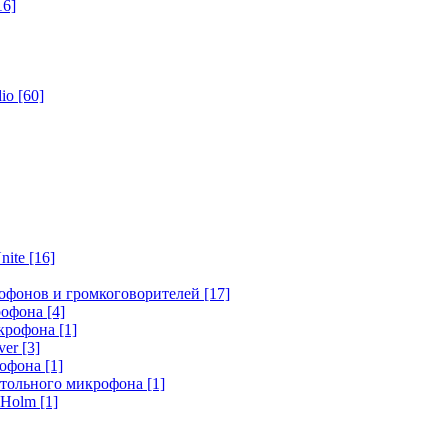
16]
dio
[60]
nite
[16]
офонов и громкоговорителей
[17]
крофона
[4]
икрофона
[1]
ver
[3]
рофона
[1]
стольного микрофона
[1]
r Holm
[1]