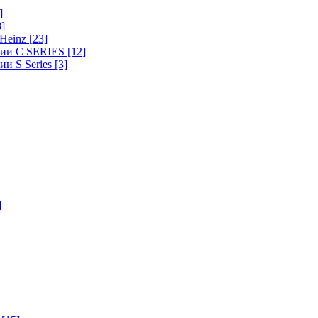
]
8]
-Heinz
[23]
ерии C SERIES
[12]
ии S Series
[3]
]