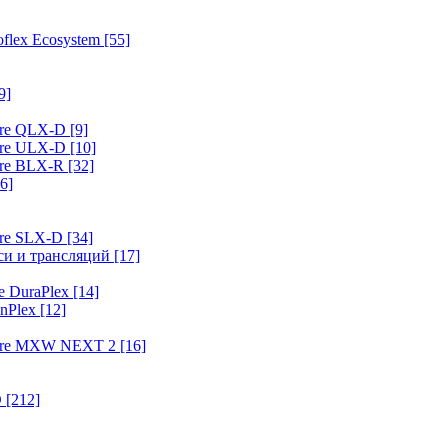
flex Ecosystem
[55]
9]
ure QLX-D
[9]
ure ULX-D
[10]
ure BLX-R
[32]
6]
ure SLX-D
[34]
иси и трансляций
[17]
e DuraPlex
[14]
nPlex
[12]
hure MXW NEXT 2
[16]
O
[212]