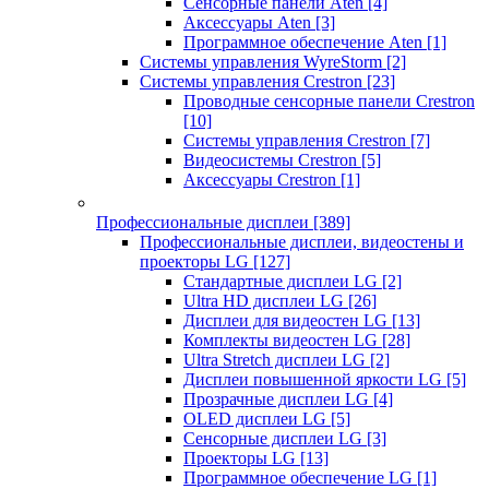
Сенсорные панели Aten
[4]
Аксессуары Aten
[3]
Программное обеспечение Aten
[1]
Системы управления WyreStorm
[2]
Системы управления Crestron
[23]
Проводные сенсорные панели Crestron
[10]
Системы управления Crestron
[7]
Видеосистемы Crestron
[5]
Аксессуары Crestron
[1]
Профессиональные дисплеи
[389]
Профессиональные дисплеи, видеостены и
проекторы LG
[127]
Стандартные дисплеи LG
[2]
Ultra HD дисплеи LG
[26]
Дисплеи для видеостен LG
[13]
Комплекты видеостен LG
[28]
Ultra Stretch дисплеи LG
[2]
Дисплеи повышенной яркости LG
[5]
Прозрачные дисплеи LG
[4]
OLED дисплеи LG
[5]
Сенсорные дисплеи LG
[3]
Проекторы LG
[13]
Программное обеспечение LG
[1]