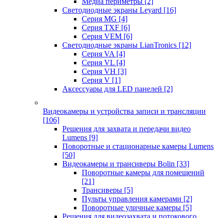
Медиа периметры
[2]
Светодиодные экраны Leyard
[16]
Серия MG
[4]
Серия TXF
[6]
Серия VEM
[6]
Светодиодные экраны LianTronics
[12]
Серия VA
[4]
Серия VL
[4]
Серия VH
[3]
Серия V
[1]
Аксессуары для LED панелей
[2]
Видеокамеры и устройства записи и трансляции
[106]
Решения для захвата и передачи видео
Lumens
[9]
Поворотные и стационарные камеры Lumens
[50]
Видеокамеры и трансиверы Bolin
[33]
Поворотные камеры для помещений
[21]
Трансиверы
[5]
Пульты управления камерами
[2]
Поворотные уличные камеры
[5]
Решения для видеозахвата и потокового