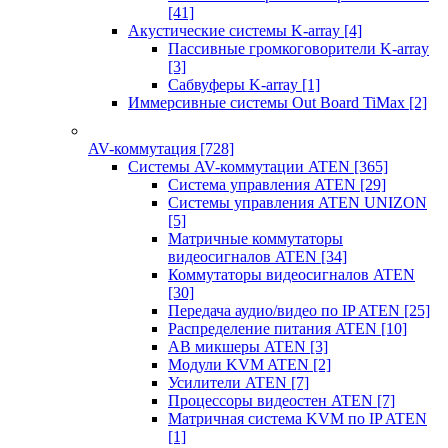
[41]
Акустические системы K-array
[4]
Пассивные громкоговорители K-array
[3]
Сабвуферы K-array
[1]
Иммерсивные системы Out Board TiMax
[2]
AV-коммутация
[728]
Системы AV-коммутации ATEN
[365]
Система управления ATEN
[29]
Системы управления ATEN UNIZON
[5]
Матричные коммутаторы
видеосигналов ATEN
[34]
Коммутаторы видеосигналов ATEN
[30]
Передача аудио/видео по IP ATEN
[25]
Распределение питания ATEN
[10]
АВ микшеры ATEN
[3]
Модули KVM ATEN
[2]
Усилители ATEN
[7]
Процессоры видеостен ATEN
[7]
Матричная система KVM по IP ATEN
[1]