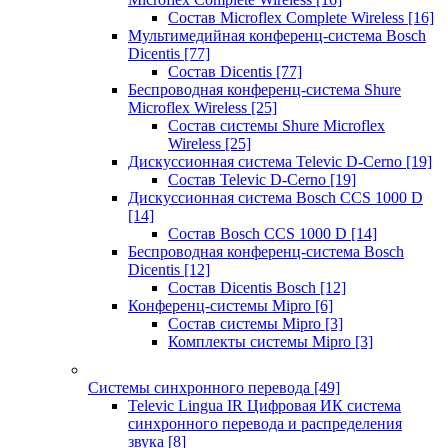
Состав Microflex Complete Wireless
[16]
Мультимедийная конференц-система Bosch
Dicentis
[77]
Состав Dicentis
[77]
Беспроводная конференц-система Shure
Microflex Wireless
[25]
Состав системы Shure Microflex
Wireless
[25]
Дискуссионная система Televic D-Cerno
[19]
Состав Televic D-Cerno
[19]
Дискуссионная система Bosch CCS 1000 D
[14]
Состав Bosch CCS 1000 D
[14]
Беспроводная конференц-система Bosch
Dicentis
[12]
Состав Dicentis Bosch
[12]
Конференц-системы Mipro
[6]
Состав системы Mipro
[3]
Комплекты системы Mipro
[3]
Системы синхронного перевода
[49]
Televic Lingua IR Цифровая ИК система
синхронного перевода и распределения
звука
[8]