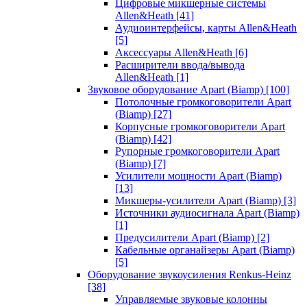
Цифровые микшерные системы
Allen&Heath
[41]
Аудиоинтерфейсы, карты Allen&Heath
[5]
Аксессуары Allen&Heath
[6]
Расширители ввода/вывода
Allen&Heath
[1]
Звуковое оборудование Apart (Biamp)
[100]
Потолочные громкоговорители Apart
(Biamp)
[27]
Корпусные громкоговорители Apart
(Biamp)
[42]
Рупорные громкоговорители Apart
(Biamp)
[7]
Усилители мощности Apart (Biamp)
[13]
Микшеры-усилители Apart (Biamp)
[3]
Источники аудиосигнала Apart (Biamp)
[1]
Предусилители Apart (Biamp)
[2]
Кабельные органайзеры Apart (Biamp)
[5]
Оборудование звукоусиления Renkus-Heinz
[38]
Управляемые звуковые колонны