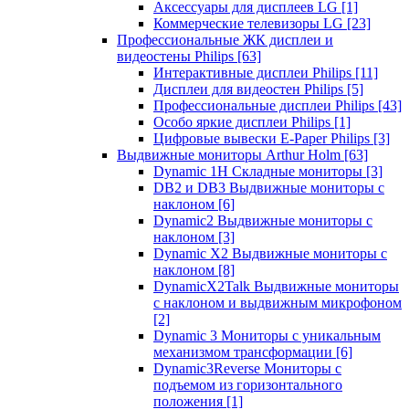
Аксессуары для дисплеев LG
[1]
Коммерческие телевизоры LG
[23]
Профессиональные ЖК дисплеи и
видеостены Philips
[63]
Интерактивные дисплеи Philips
[11]
Дисплеи для видеостен Philips
[5]
Профессиональные дисплеи Philips
[43]
Особо яркие дисплеи Philips
[1]
Цифровые вывески E-Paper Philips
[3]
Выдвижные мониторы Arthur Holm
[63]
Dynamic 1Н Складные мониторы
[3]
DB2 и DB3 Выдвижные мониторы с
наклоном
[6]
Dynamic2 Выдвижные мониторы с
наклоном
[3]
Dynamic X2 Выдвижные мониторы с
наклоном
[8]
DynamicX2Talk Выдвижные мониторы
с наклоном и выдвижным микрофоном
[2]
Dynamic 3 Мониторы с уникальным
механизмом трансформации
[6]
Dynamic3Reverse Мониторы с
подъемом из горизонтального
положения
[1]