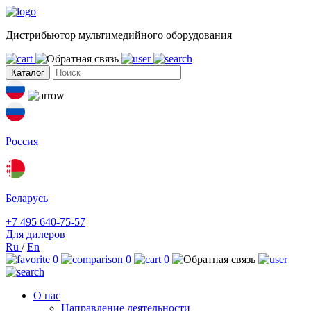
Дистрибьютор мультимедийного оборудования
Каталог
Россия
Беларусь
+7 495 640-75-57
Для дилеров
Ru
/
En
0
0
0
О нас
Направление деятельности