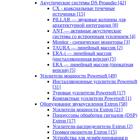
Акустические системы DS Proaudio
[42]
CX - коаксиальные точечные
источники
[15]
PILLAR — звуковые колонны для
архитектурной интеграции
[8]
ANT — активные акустические
системы со встроенным усилением
[4]
Monitor - сценические мониторы
[3]
TAURA — линейный массив
[2]
ERA-i — линейный массив
(инсталляционная версия)
[5]
ERA — линейный массив (прокатная
версия)
[5]
Усилители мощности Powersoft
[49]
Инсталляционные усилители Powersoft
[31]
Туровые усилители Powersoft
[17]
Компактные усилители Powersoft
[1]
Оборудование звукоусиления Extron
[58]
Усилители мощности Extron
[21]
Процессоры обработки сигналов (DSP)
Extron
[17]
Усилители-распределители Extron
[2]
Громкоговорители Extron
[15]
Устройства для деэмбедирования и