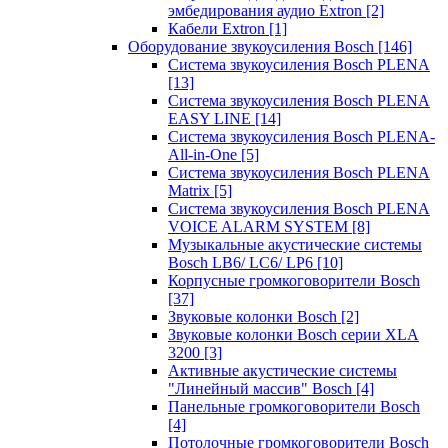
эмбедирования аудио Extron
[2]
Кабели Extron
[1]
Оборудование звукоусиления Bosch
[146]
Система звукоусиления Bosch PLENA
[13]
Система звукоусиления Bosch PLENA
EASY LINE
[14]
Система звукоусиления Bosch PLENA-
All-in-One
[5]
Система звукоусиления Bosch PLENA
Matrix
[5]
Система звукоусиления Bosch PLENA
VOICE ALARM SYSTEM
[8]
Музыкальные акустические системы
Bosch LB6/ LC6/ LP6
[10]
Корпусные громкоговорители Bosch
[37]
Звуковые колонки Bosch
[2]
Звуковые колонки Bosch серии XLA
3200
[3]
Активные акустические системы
"Линейный массив" Bosch
[4]
Панельные громкоговорители Bosch
[4]
Потолочные громкоговорители Bosch