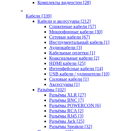
Комплекты видеостен
[28]
Кабели
[339]
Кабели и аксессуары
[212]
Спикерные кабели
[57]
Микрофонные кабели
[30]
Сетевые кабели
[67]
Инструментальный кабель
[1]
Аудиокабели
[3]
Кабельные оплетки
[1]
Коаксиальные кабели
[2]
HDMI кабели
[25]
Интерфейсные кабели
[14]
USB кабели / удлинители
[10]
Силовые кабели
[1]
Аксессуары
[1]
Разъёмы
[102]
Разъёмы XLR
[27]
Разъёмы BNC
[7]
Разъёмы POWERCON
[6]
Разъёмы RCA
[2]
Разъёмы RJ45
[3]
Разъёмы Jack
[25]
Разъёмы Speakon
[32]