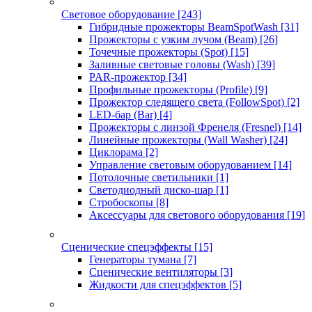
Световое оборудование
[243]
Гибридные прожекторы BeamSpotWash
[31]
Прожекторы с узким лучом (Beam)
[26]
Точечные прожекторы (Spot)
[15]
Заливные световые головы (Wash)
[39]
PAR-прожектор
[34]
Профильные прожекторы (Profile)
[9]
Прожектор следящего света (FollowSpot)
[2]
LED-бар (Bar)
[4]
Прожекторы с линзой Френеля (Fresnel)
[14]
Линейные прожекторы (Wall Washer)
[24]
Циклорама
[2]
Управление световым оборудованием
[14]
Потолочные светильники
[1]
Светодиодный диско-шар
[1]
Стробоскопы
[8]
Аксессуары для светового оборудования
[19]
Сценические спецэффекты
[15]
Генераторы тумана
[7]
Сценические вентиляторы
[3]
Жидкости для спецэффектов
[5]