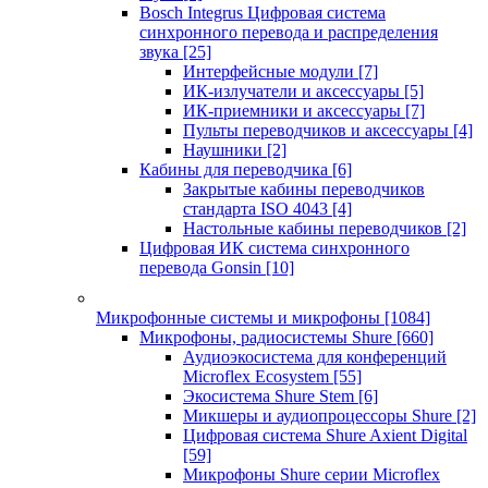
Bosch Integrus Цифровая система
синхронного перевода и распределения
звука
[25]
Интерфейсные модули
[7]
ИК-излучатели и аксессуары
[5]
ИК-приемники и аксессуары
[7]
Пульты переводчиков и аксессуары
[4]
Наушники
[2]
Кабины для переводчика
[6]
Закрытые кабины переводчиков
стандарта ISO 4043
[4]
Настольные кабины переводчиков
[2]
Цифровая ИК система синхронного
перевода Gonsin
[10]
Микрофонные системы и микрофоны
[1084]
Микрофоны, радиосистемы Shure
[660]
Аудиоэкосистема для конференций
Microflex Ecosystem
[55]
Экосистема Shure Stem
[6]
Микшеры и аудиопроцессоры Shure
[2]
Цифровая система Shure Axient Digital
[59]
Микрофоны Shure серии Microflex