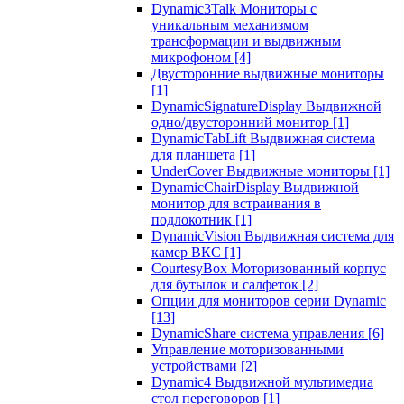
Dynamic3Talk Мониторы с
уникальным механизмом
трансформации и выдвижным
микрофоном
[4]
Двусторонние выдвижные мониторы
[1]
DynamicSignatureDisplay Выдвижной
одно/двусторонний монитор
[1]
DynamicTabLift Выдвижная система
для планшета
[1]
UnderCover Выдвижные мониторы
[1]
DynamicChairDisplay Выдвижной
монитор для встраивания в
подлокотник
[1]
DynamicVision Выдвижная система для
камер ВКС
[1]
CourtesyBox Моторизованный корпус
для бутылок и салфеток
[2]
Опции для мониторов серии Dynamic
[13]
DynamicShare система управления
[6]
Управление моторизованными
устройствами
[2]
Dynamic4 Выдвижной мультимедиа
стол переговоров
[1]