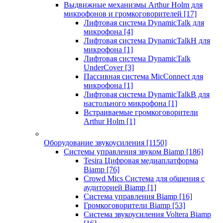
Выдвижные механизмы Arthur Holm для
микрофонов и громкоговорителей
[17]
Лифтовая система DynamicTalk для
микрофона
[4]
Лифтовая система DynamicTalkH для
микрофона
[1]
Лифтовая система DynamicTalk
UnderCover
[3]
Пассивная система MicConnect для
микрофона
[1]
Лифтовая система DynamicTalkB для
настольного микрофона
[1]
Встраиваемые громкоговорители
Arthur Holm
[1]
Оборудование звукоусиления
[1150]
Системы управления звуком Biamp
[186]
Tesira Цифровая медиаплатформа
Biamp
[76]
Crowd Mics Система для общения с
аудиторией Biamp
[1]
Система управления Biamp
[16]
Громкоговорители Biamp
[53]
Система звукоусиления Voltera Biamp