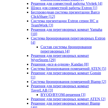
Решения для совместной работы Vivitek
[4]
Шлюз для совместной работы Extron
[1]
Беспроводная система презентации Barco
ClickShare
[12]
Система презентации Extron серии HC и
TeamWork
[3]
Решения для переговорных комнат Yamaha
[10]
Система бронирования переговорных Extron
[4]
Состав системы бронирования
переговорных
[4]
Решения для переговорных комнат
WyreStorm
[29]
Решения «все-в-одном» Kandao
[8]
Система бронирования помещений ATEN
[5]
Решение для переговорных комнат Gonsin
[1]
Система бронирования помещений Biamp
[2]
Решения для переговорных комнат
TaverLAB
[3]
BYOD/BYOM-решения
[3]
Решение для переговорных комнат ATEN
[2]
Решение для переговорных комнат Biamp
[40]