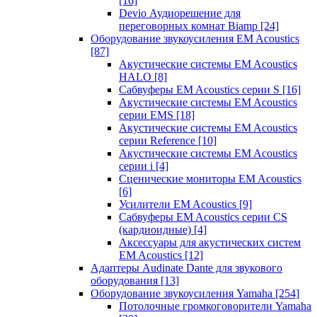
[16]
Devio Аудиорешение для
переговорных комнат Biamp
[24]
Оборудование звукоусиления EM Acoustics
[87]
Акустические системы EM Acoustics
HALO
[8]
Сабвуферы EM Acoustics серии S
[16]
Акустические системы EM Acoustics
серии EMS
[18]
Акустические системы EM Acoustics
серии Reference
[10]
Акустические системы EM Acoustics
серии i
[4]
Сценические мониторы EM Acoustics
[6]
Усилители EM Acoustics
[9]
Сабвуферы EM Acoustics серии CS
(кардиоидные)
[4]
Аксессуары для акустических систем
EM Acoustics
[12]
Адаптеры Audinate Dante для звукового
оборудования
[13]
Оборудование звукоусиления Yamaha
[254]
Потолочные громкоговорители Yamaha