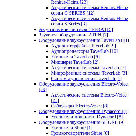
Renkus-Heinz
[23]
Акустические системы Renkus-Heinz
серии C SERIES
[12]
Акустические системы Renkus-Heinz
серии S Series
[3]
Акустические системы TEFRA
[15]
Звуковое оборудование ATEN
[7]
Оборудование звукоусиления TaverLab
[41]
Аудиоинтерфейсы TaverLab
[9]
Аудиопроцессоры TaverLab
[10]
Усилители TaverLab
[9]
Микшеры TaverLab
[2]
Акустические системы TaverLab
[7]
Микрофонные системы TaverLab
[3]
Системы управления TaverLab
[1]
Оборудование звукоусиления Electro-Voice
[29]
Акустические системы Electro-Voice
[21]
Сабвуферы Electro-Voice
[8]
Оборудование звукоусиления Dynacord
[8]
Усилители мощности Dynacord
[8]
Оборудование звукоусиления SHURE
[9]
Усилители Shure
[1]
Громкоговорители Shure
[8]