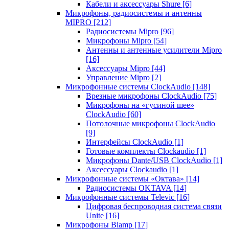
Кабели и аксессуары Shure
[6]
Микрофоны, радиосистемы и антенны
MIPRO
[212]
Радиосистемы Mipro
[96]
Микрофоны Mipro
[54]
Антенны и антенные усилители Mipro
[16]
Аксессуары Mipro
[44]
Управление Mipro
[2]
Микрофонные системы ClockAudio
[148]
Врезные микрофоны ClockAudio
[75]
Микрофоны на «гусиной шее»
ClockAudio
[60]
Потолочные микрофоны ClockAudio
[9]
Интерфейсы ClockAudio
[1]
Готовые комплекты Clockaudio
[1]
Микрофоны Dante/USB ClockAudio
[1]
Аксессуары Clockaudio
[1]
Микрофонные системы «Октава»
[14]
Радиосистемы OKTAVA
[14]
Микрофонные системы Televic
[16]
Цифровая беспроводная система связи
Unite
[16]
Микрофоны Biamp
[17]