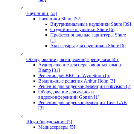
Наушники
[52]
Наушники Shure
[52]
Внутриканальные наушники Shure
[39]
Студийные наушники Shure
[6]
Профессиональные гарнитуры Shure
[1]
Аксессуары для наушников Shure
[6]
Оборудование для видеоконференцсвязи
[45]
Аудиорешение для переговорных комнат
Biamp
[31]
Решение для ВКС от WyreStorm
[5]
Выдвижные решения Arthur Holm
[3]
Решения для видеоконференций Hikvision
[2]
Оборудование для аудио- и
видеоконференций Gonsin
[1]
Решения для видеоконференций TaverLAB
[3]
Шоу-оборудование
[5]
Медиасерверы
[5]