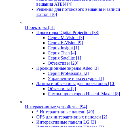
вещания ATEN
[4]
Решения для потокового вещания и записи
Extron
[10]
Проекторы
[51]
Проекторы Digital Projection
[38]
Серия M-Vision
[3]
Серия E-Vision
[9]
Серия Insight
[1]
Серия Titan
[4]
Серия Satellite
[1]
Объективы
[20]
Проекционные экраны Adeo
[3]
Серия Professional
[2]
Управление и аксессуары
[1]
Лампы и объективы для проекторов
[10]
Объективы
[2]
Лампы проекторов Hitachi, Maxell
[8]
Интерактивные устройства
[94]
* Интерактивные панели
[49]
OPS для интерактивных панелей
[2]
Интерактивные панели LG
[3]