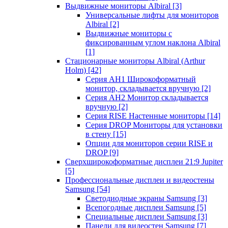
Выдвижные мониторы Albiral
[3]
Универсальные лифты для мониторов
Albiral
[2]
Выдвижные мониторы с
фиксированным углом наклона Albiral
[1]
Стационарные мониторы Albiral (Arthur
Holm)
[42]
Серия AH1 Широкоформатный
монитор, складывается вручную
[2]
Серия AH2 Монитор складывается
вручную
[2]
Серия RISE Настенные мониторы
[14]
Серия DROP Мониторы для установки
в стену
[15]
Опции для мониторов серии RISE и
DROP
[9]
Сверхширокоформатные дисплеи 21:9 Jupiter
[5]
Профессиональные дисплеи и видеостены
Samsung
[54]
Светодиодные экраны Samsung
[3]
Всепогодные дисплеи Samsung
[5]
Специальные дисплеи Samsung
[3]
Панели для видеостен Samsung
[7]