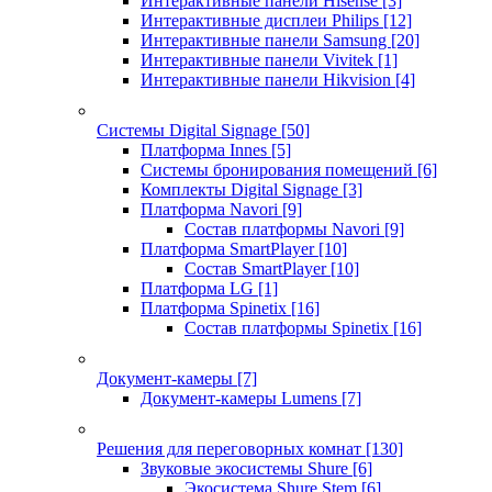
Интерактивные панели Hisense
[3]
Интерактивные дисплеи Philips
[12]
Интерактивные панели Samsung
[20]
Интерактивные панели Vivitek
[1]
Интерактивные панели Hikvision
[4]
Системы Digital Signage
[50]
Платформа Innes
[5]
Системы бронирования помещений
[6]
Комплекты Digital Signage
[3]
Платформа Navori
[9]
Состав платформы Navori
[9]
Платформа SmartPlayer
[10]
Состав SmartPlayer
[10]
Платформа LG
[1]
Платформа Spinetix
[16]
Состав платформы Spinetix
[16]
Документ-камеры
[7]
Документ-камеры Lumens
[7]
Решения для переговорных комнат
[130]
Звуковые экосистемы Shure
[6]
Экосистема Shure Stem
[6]