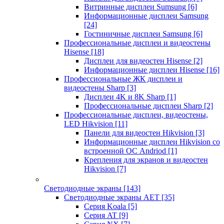
Витринные дисплеи Sumsung
[6]
Информационные дисплеи Samsung
[24]
Гостиничные дисплеи Samsung
[6]
Профессиональные дисплеи и видеостены
Hisense
[18]
Дисплеи для видеостен Hisense
[2]
Информационные дисплеи Hisense
[16]
Профессиональные ЖК дисплеи и
видеостены Sharp
[3]
Дисплеи 4K и 8K Sharp
[1]
Профессиональные дисплеи Sharp
[2]
Профессиональные дисплеи, видеостены,
LED Hikvision
[11]
Панели для видеостен Hikvision
[3]
Информационные дисплеи Hikvision со
встроенной ОС Andriod
[1]
Крепления для экранов и видеостен
Hikvision
[7]
Светодиодные экраны
[143]
Светодиодные экраны AET
[35]
Cерия Koala
[5]
Серия AT
[9]