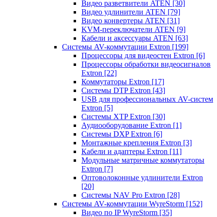
Видео разветвители ATEN
[30]
Видео удлинители ATEN
[79]
Видео конвертеры ATEN
[31]
KVM-переключатели ATEN
[9]
Кабели и аксессуары ATEN
[63]
Системы AV-коммутации Extron
[199]
Процессоры для видеостен Extron
[6]
Процессоры обработки видеосигналов
Extron
[22]
Коммутаторы Extron
[17]
Системы DTP Extron
[43]
USB для профессиональных AV-систем
Extron
[5]
Системы XTP Extron
[30]
Аудиооборудование Extron
[1]
Системы DXP Extron
[6]
Монтажные крепления Extron
[3]
Кабели и адаптеры Extron
[11]
Модульные матричные коммутаторы
Extron
[7]
Оптоволоконные удлинители Extron
[20]
Системы NAV Pro Extron
[28]
Системы AV-коммутации WyreStorm
[152]
Видео по IP WyreStorm
[35]