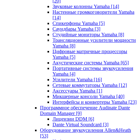
[20]
Звуковые колонны Yamaha
[14]
Настенные громкоговорители Yamaha
[14]
Спикерфоны Yamaha
[5]
Саундбары Yamaha
[3]
Студийные мониторы Yamaha
[8]
Трансляционные усилители мощности
Yamaha
[8]
Цифровые матричные процессоры
Yamaha
[5]
Акустические системы Yamaha
[65]
Портативные системы звукоусиления
Yamaha
[4]
Усилители Yamaha
[16]
Сетевые коммутаторы Yamaha
[12]
Аксессуары Yamaha
[1]
Микшерные консоли Yamaha
[40]
Интерфейсы и конвертеры Yamaha
[23]
Программное обеспечение Audinate Dante
Domain Manager
[9]
Лицензии DDM
[6]
Dante Virtual Soundcard
[3]
Оборудование звукоусиления Allen&Heath
[53]