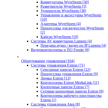
Коммутаторы WyreStorm
[30]
Разветвители WyreStorm
[5]
Удлинители WyreStorm
[38]
Управление и аксессуары WyreStorm
[19]
Адаптеры WyreStorm
[4]
Процессоры для видеостен WyreStorm
[2]
Кабели WyreStorm
[19]
Системы AV коммутации Lumens
[4]
Передача аудио / видео по IP Lumens
[4]
Видеоконтроллеры и ПО Forsite
[8]
Оборудование управления
[104]
Системы управления Extron
[71]
Сенсорные панели Extron
[22]
Процессоры управления Extron
[9]
Лючки Extron
[13]
Контроллеры Extron MediaLink
[11]
Кнопочные панели Extron
[7]
Сетевые кнопочные панели Extron
[8]
Контроллеры рабочего пространства
Extron
[1]
Системы управления Aten
[8]