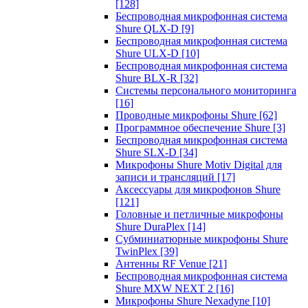
[128]
Беспроводная микрофонная система
Shure QLX-D
[9]
Беспроводная микрофонная система
Shure ULX-D
[10]
Беспроводная микрофонная система
Shure BLX-R
[32]
Системы персонального мониторинга
[16]
Проводные микрофоны Shure
[62]
Программное обеспечение Shure
[3]
Беспроводная микрофонная система
Shure SLX-D
[34]
Микрофоны Shure Motiv Digital для
записи и трансляций
[17]
Аксессуары для микрофонов Shure
[121]
Головные и петличные микрофоны
Shure DuraPlex
[14]
Субминиатюрные микрофоны Shure
TwinPlex
[39]
Антенны RF Venue
[21]
Беспроводная микрофонная система
Shure MXW NEXT 2
[16]
Микрофоны Shure Nexadyne
[10]