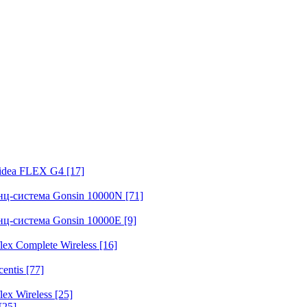
fidea FLEX G4
[17]
нц-система Gonsin 10000N
[71]
нц-система Gonsin 10000E
[9]
ex Complete Wireless
[16]
entis
[77]
ex Wireless
[25]
[25]