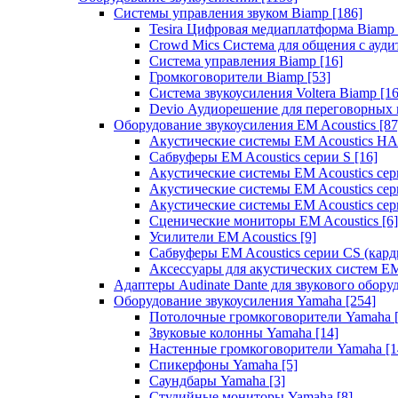
Системы управления звуком Biamp
[186]
Tesira Цифровая медиаплатформа Biamp
Crowd Mics Система для общения с ауд
Система управления Biamp
[16]
Громкоговорители Biamp
[53]
Система звукоусиления Voltera Biamp
[16
Devio Аудиорешение для переговорных
Оборудование звукоусиления EM Acoustics
[87
Акустические системы EM Acoustics 
Сабвуферы EM Acoustics серии S
[16]
Акустические системы EM Acoustics с
Акустические системы EM Acoustics сер
Акустические системы EM Acoustics сер
Сценические мониторы EM Acoustics
[6]
Усилители EM Acoustics
[9]
Сабвуферы EM Acoustics серии CS (кар
Аксессуары для акустических систем EM
Адаптеры Audinate Dante для звукового обор
Оборудование звукоусиления Yamaha
[254]
Потолочные громкоговорители Yamaha
Звуковые колонны Yamaha
[14]
Настенные громкоговорители Yamaha
[1
Спикерфоны Yamaha
[5]
Саундбары Yamaha
[3]
Студийные мониторы Yamaha
[8]