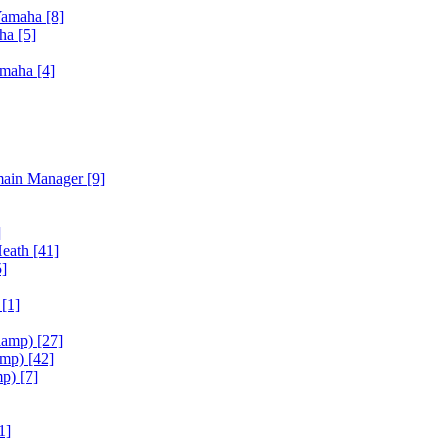
Yamaha
[8]
aha
[5]
amaha
[4]
main Manager
[9]
]
Heath
[41]
5]
h
[1]
iamp)
[27]
amp)
[42]
mp)
[7]
1]