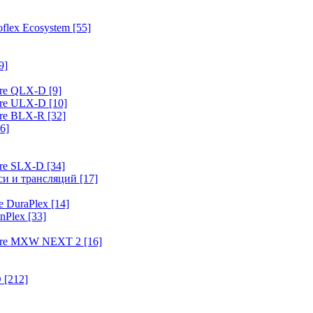
flex Ecosystem
[55]
9]
ure QLX-D
[9]
ure ULX-D
[10]
ure BLX-R
[32]
6]
ure SLX-D
[34]
иси и трансляций
[17]
e DuraPlex
[14]
nPlex
[33]
hure MXW NEXT 2
[16]
O
[212]