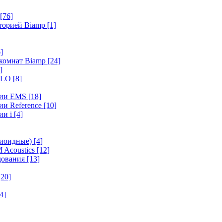
[76]
иторией Biamp
[1]
]
 комнат Biamp
[24]
]
HALO
[8]
ерии EMS
[18]
ии Reference
[10]
ии i
[4]
диоидные)
[4]
 Acoustics
[12]
удования
[13]
[20]
4]