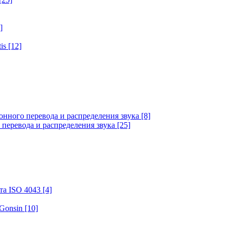
]
tis
[12]
онного перевода и распределения звука
[8]
 перевода и распределения звука
[25]
та ISO 4043
[4]
 Gonsin
[10]