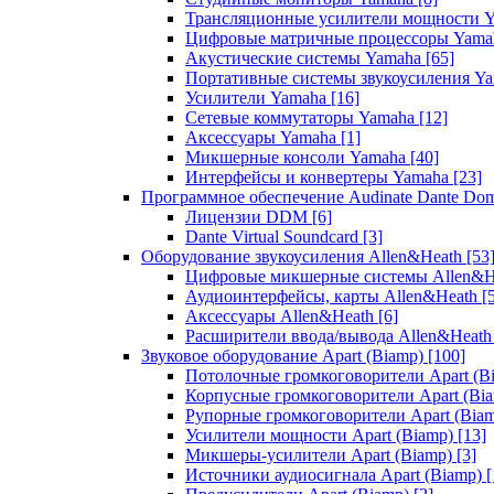
Трансляционные усилители мощности 
Цифровые матричные процессоры Yam
Акустические системы Yamaha
[65]
Портативные системы звукоусиления Y
Усилители Yamaha
[16]
Сетевые коммутаторы Yamaha
[12]
Аксессуары Yamaha
[1]
Микшерные консоли Yamaha
[40]
Интерфейсы и конвертеры Yamaha
[23]
Программное обеспечение Audinate Dante Do
Лицензии DDM
[6]
Dante Virtual Soundcard
[3]
Оборудование звукоусиления Allen&Heath
[53
Цифровые микшерные системы Allen&
Аудиоинтерфейсы, карты Allen&Heath
[
Аксессуары Allen&Heath
[6]
Расширители ввода/вывода Allen&Heat
Звуковое оборудование Apart (Biamp)
[100]
Потолочные громкоговорители Apart (B
Корпусные громкоговорители Apart (Bi
Рупорные громкоговорители Apart (Bia
Усилители мощности Apart (Biamp)
[13]
Микшеры-усилители Apart (Biamp)
[3]
Источники аудиосигнала Apart (Biamp)
[