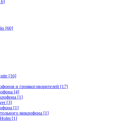
16]
dio
[60]
nite
[16]
офонов и громкоговорителей
[17]
крофона
[4]
икрофона
[1]
ver
[3]
рофона
[1]
стольного микрофона
[1]
r Holm
[1]