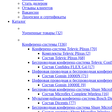
Стать дилером
Отзывы клиентов
Вакансии
Лицензии и сертификаты
Каталог
Уцененные товары
[32]
Конференц-системы
[336]
Конференц-система Televic Plixus
[70]
Комплекты Televic Plixus
[2]
Состав Televic Plixus
[68]
Беспроводная конференц-система Televic Con
Состав Confidea FLEX G4
[17]
Цифровая проводная и беспроводная конфере
Состав Gonsin 10000N
[71]
Цифровая проводная и беспроводная конфере
Состав Gonsin 10000E
[9]
Беспроводная конференц-система Shure Microfl
Состав Microflex Complete Wireless
[16]
Мультимедийная конференц-система Bosch Dic
Состав Dicentis
[77]
Беспроводная конференц-система Shure Microfl
Состав системы Shure Microflex Wireless