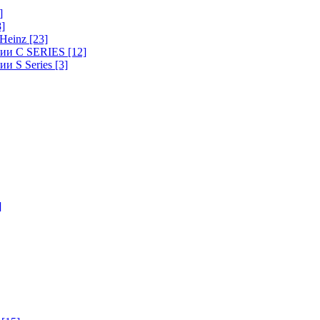
]
8]
-Heinz
[23]
ерии C SERIES
[12]
ии S Series
[3]
]