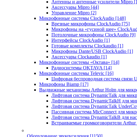
Антенны и антенные усилители Mipro
[
Аксессуары Mipro
[44]
Управление Mipro
[2]
Микрофонные системы ClockAudio
[148]
Врезные микрофоны ClockAudio
[75]
Микрофоны на «гусиной шее» ClockAu
Потолочные микрофоны ClockAudio
[9]
Интерфейсы ClockAudio
[1]
Готовые комплекты Clockaudio
[1]
Микрофоны Dante/USB ClockAudio
[1]
Аксессуары Clockaudio
[1]
Микрофонные системы «Октава»
[14]
Радиосистемы OKTAVA
[14]
Микрофонные системы Televic
[16]
Цифровая беспроводная система связи U
Микрофоны Biamp
[17]
Выдвижные механизмы Arthur Holm для микр
Лифтовая система DynamicTalk для ми
Лифтовая система DynamicTalkH для м
Лифтовая система DynamicTalk UnderCo
Пассивная система MicConnect для мик
Лифтовая система DynamicTalkB для на
Встраиваемые громкоговорители Arthu
Оборудование звукоусиления
[1150]