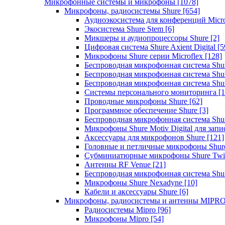
Микрофонные системы и микрофоны
[1078]
Микрофоны, радиосистемы Shure
[654]
Аудиоэкосистема для конференций Micro
Экосистема Shure Stem
[6]
Микшеры и аудиопроцессоры Shure
[2]
Цифровая система Shure Axient Digital
[5
Микрофоны Shure серии Microflex
[128]
Беспроводная микрофонная система Sh
Беспроводная микрофонная система Sh
Беспроводная микрофонная система Sh
Системы персонального мониторинга
[1
Проводные микрофоны Shure
[62]
Программное обеспечение Shure
[3]
Беспроводная микрофонная система Sh
Микрофоны Shure Motiv Digital для зап
Аксессуары для микрофонов Shure
[121]
Головные и петличные микрофоны Shur
Субминиатюрные микрофоны Shure Twi
Антенны RF Venue
[21]
Беспроводная микрофонная система S
Микрофоны Shure Nexadyne
[10]
Кабели и аксессуары Shure
[6]
Микрофоны, радиосистемы и антенны MIPR
Радиосистемы Mipro
[96]
Микрофоны Mipro
[54]