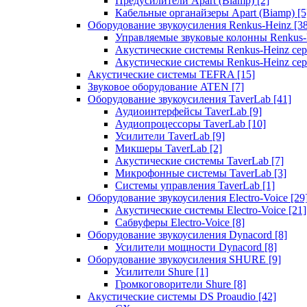
Предусилители Apart (Biamp)
[2]
Кабельные органайзеры Apart (Biamp)
[5
Оборудование звукоусиления Renkus-Heinz
[3
Управляемые звуковые колонны Renkus
Акустические системы Renkus-Heinz с
Акустические системы Renkus-Heinz сер
Акустические системы TEFRA
[15]
Звуковое оборудование ATEN
[7]
Оборудование звукоусиления TaverLab
[41]
Аудиоинтерфейсы TaverLab
[9]
Аудиопроцессоры TaverLab
[10]
Усилители TaverLab
[9]
Микшеры TaverLab
[2]
Акустические системы TaverLab
[7]
Микрофонные системы TaverLab
[3]
Системы управления TaverLab
[1]
Оборудование звукоусиления Electro-Voice
[29
Акустические системы Electro-Voice
[21]
Сабвуферы Electro-Voice
[8]
Оборудование звукоусиления Dynacord
[8]
Усилители мощности Dynacord
[8]
Оборудование звукоусиления SHURE
[9]
Усилители Shure
[1]
Громкоговорители Shure
[8]
Акустические системы DS Proaudio
[42]