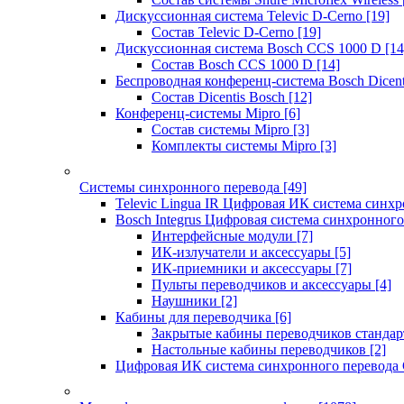
Дискуссионная система Televic D-Cerno
[19]
Состав Televic D-Cerno
[19]
Дискуссионная система Bosch CCS 1000 D
[14
Состав Bosch CCS 1000 D
[14]
Беспроводная конференц-система Bosch Dicen
Состав Dicentis Bosch
[12]
Конференц-системы Mipro
[6]
Состав системы Mipro
[3]
Комплекты системы Mipro
[3]
Системы синхронного перевода
[49]
Televic Lingua IR Цифровая ИК система синхр
Bosch Integrus Цифровая система синхронного
Интерфейсные модули
[7]
ИК-излучатели и аксессуары
[5]
ИК-приемники и аксессуары
[7]
Пульты переводчиков и аксессуары
[4]
Наушники
[2]
Кабины для переводчика
[6]
Закрытые кабины переводчиков стандар
Настольные кабины переводчиков
[2]
Цифровая ИК система синхронного перевода