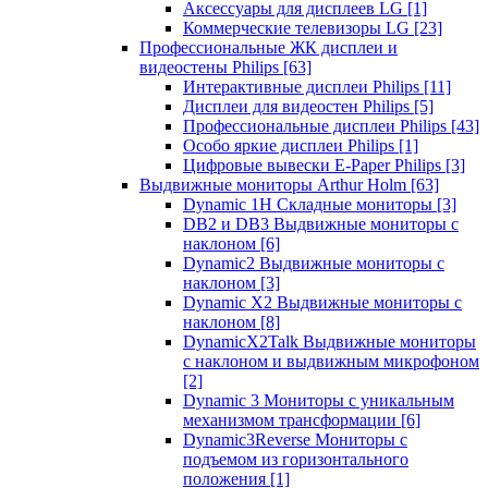
Аксессуары для дисплеев LG
[1]
Коммерческие телевизоры LG
[23]
Профессиональные ЖК дисплеи и
видеостены Philips
[63]
Интерактивные дисплеи Philips
[11]
Дисплеи для видеостен Philips
[5]
Профессиональные дисплеи Philips
[43]
Особо яркие дисплеи Philips
[1]
Цифровые вывески E-Paper Philips
[3]
Выдвижные мониторы Arthur Holm
[63]
Dynamic 1Н Складные мониторы
[3]
DB2 и DB3 Выдвижные мониторы с
наклоном
[6]
Dynamic2 Выдвижные мониторы с
наклоном
[3]
Dynamic X2 Выдвижные мониторы с
наклоном
[8]
DynamicX2Talk Выдвижные мониторы
с наклоном и выдвижным микрофоном
[2]
Dynamic 3 Мониторы с уникальным
механизмом трансформации
[6]
Dynamic3Reverse Мониторы с
подъемом из горизонтального
положения
[1]