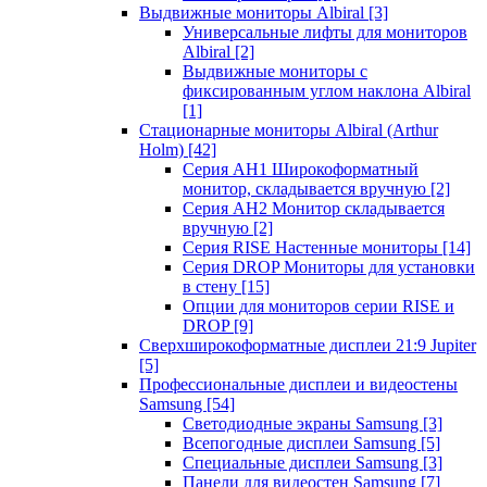
Выдвижные мониторы Albiral
[3]
Универсальные лифты для мониторов
Albiral
[2]
Выдвижные мониторы с
фиксированным углом наклона Albiral
[1]
Стационарные мониторы Albiral (Arthur
Holm)
[42]
Серия AH1 Широкоформатный
монитор, складывается вручную
[2]
Серия AH2 Монитор складывается
вручную
[2]
Серия RISE Настенные мониторы
[14]
Серия DROP Мониторы для установки
в стену
[15]
Опции для мониторов серии RISE и
DROP
[9]
Сверхширокоформатные дисплеи 21:9 Jupiter
[5]
Профессиональные дисплеи и видеостены
Samsung
[54]
Светодиодные экраны Samsung
[3]
Всепогодные дисплеи Samsung
[5]
Специальные дисплеи Samsung
[3]
Панели для видеостен Samsung
[7]