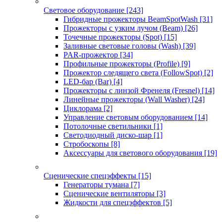
Световое оборудование
[243]
Гибридные прожекторы BeamSpotWash
[31]
Прожекторы с узким лучом (Beam)
[26]
Точечные прожекторы (Spot)
[15]
Заливные световые головы (Wash)
[39]
PAR-прожектор
[34]
Профильные прожекторы (Profile)
[9]
Прожектор следящего света (FollowSpot)
[2]
LED-бар (Bar)
[4]
Прожекторы с линзой Френеля (Fresnel)
[14]
Линейные прожекторы (Wall Washer)
[24]
Циклорама
[2]
Управление световым оборудованием
[14]
Потолочные светильники
[1]
Светодиодный диско-шар
[1]
Стробоскопы
[8]
Аксессуары для светового оборудования
[19]
Сценические спецэффекты
[15]
Генераторы тумана
[7]
Сценические вентиляторы
[3]
Жидкости для спецэффектов
[5]