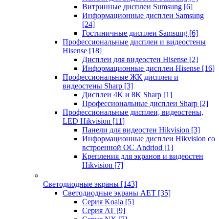
Витринные дисплеи Sumsung
[6]
Информационные дисплеи Samsung
[24]
Гостиничные дисплеи Samsung
[6]
Профессиональные дисплеи и видеостены
Hisense
[18]
Дисплеи для видеостен Hisense
[2]
Информационные дисплеи Hisense
[16]
Профессиональные ЖК дисплеи и
видеостены Sharp
[3]
Дисплеи 4K и 8K Sharp
[1]
Профессиональные дисплеи Sharp
[2]
Профессиональные дисплеи, видеостены,
LED Hikvision
[11]
Панели для видеостен Hikvision
[3]
Информационные дисплеи Hikvision со
встроенной ОС Andriod
[1]
Крепления для экранов и видеостен
Hikvision
[7]
Светодиодные экраны
[143]
Светодиодные экраны AET
[35]
Cерия Koala
[5]
Серия AT
[9]