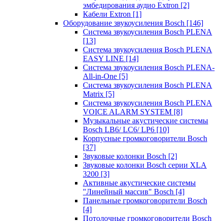
эмбедирования аудио Extron
[2]
Кабели Extron
[1]
Оборудование звукоусиления Bosch
[146]
Система звукоусиления Bosch PLENA
[13]
Система звукоусиления Bosch PLENA
EASY LINE
[14]
Система звукоусиления Bosch PLENA-
All-in-One
[5]
Система звукоусиления Bosch PLENA
Matrix
[5]
Система звукоусиления Bosch PLENA
VOICE ALARM SYSTEM
[8]
Музыкальные акустические системы
Bosch LB6/ LC6/ LP6
[10]
Корпусные громкоговорители Bosch
[37]
Звуковые колонки Bosch
[2]
Звуковые колонки Bosch серии XLA
3200
[3]
Активные акустические системы
"Линейный массив" Bosch
[4]
Панельные громкоговорители Bosch
[4]
Потолочные громкоговорители Bosch