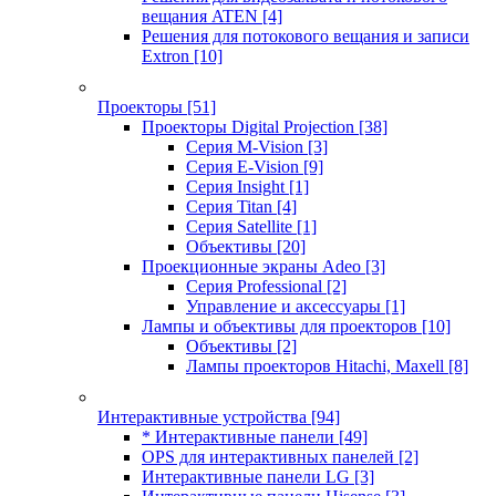
вещания ATEN
[4]
Решения для потокового вещания и записи
Extron
[10]
Проекторы
[51]
Проекторы Digital Projection
[38]
Серия M-Vision
[3]
Серия E-Vision
[9]
Серия Insight
[1]
Серия Titan
[4]
Серия Satellite
[1]
Объективы
[20]
Проекционные экраны Adeo
[3]
Серия Professional
[2]
Управление и аксессуары
[1]
Лампы и объективы для проекторов
[10]
Объективы
[2]
Лампы проекторов Hitachi, Maxell
[8]
Интерактивные устройства
[94]
* Интерактивные панели
[49]
OPS для интерактивных панелей
[2]
Интерактивные панели LG
[3]