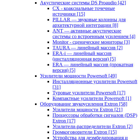
Акустические системы DS Proaudio
[42]
CX - коаксиальные точечные
источники
[15]
PILLAR — звуковые колонны для
архитектурной интеграции
[8]
ANT — активные акустические
системы со встроенным усилением
[4]
Monitor - сценические мониторы
[3]
TAURA — линейный массив
[2]
ERA-i — линейный массив
(инсталляционная версия)
[5]
ERA — линейный массив (прокатная
версия)
[5]
Усилители мощности Powersoft
[49]
Инсталляционные усилители Powersoft
[31]
Туровые усилители Powersoft
[17]
Компактные усилители Powersoft
[1]
Оборудование звукоусиления Extron
[58]
Усилители мощности Extron
[21]
Процессоры обработки сигналов (DSP)
Extron
[17]
Усилители-распределители Extron
[2]
Громкоговорители Extron
[15]
Устройства для деэмбедирования и