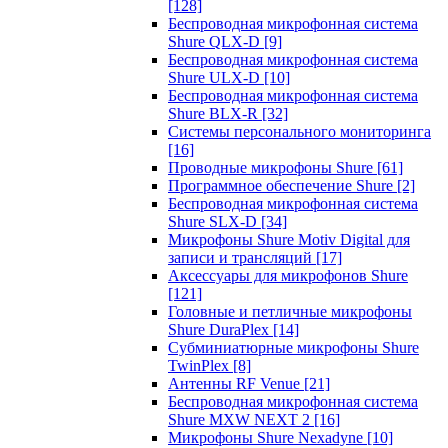
[128]
Беспроводная микрофонная система
Shure QLX-D
[9]
Беспроводная микрофонная система
Shure ULX-D
[10]
Беспроводная микрофонная система
Shure BLX-R
[32]
Системы персонального мониторинга
[16]
Проводные микрофоны Shure
[61]
Программное обеспечение Shure
[2]
Беспроводная микрофонная система
Shure SLX-D
[34]
Микрофоны Shure Motiv Digital для
записи и трансляций
[17]
Аксессуары для микрофонов Shure
[121]
Головные и петличные микрофоны
Shure DuraPlex
[14]
Субминиатюрные микрофоны Shure
TwinPlex
[8]
Антенны RF Venue
[21]
Беспроводная микрофонная система
Shure MXW NEXT 2
[16]
Микрофоны Shure Nexadyne
[10]