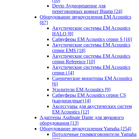
[16]
Devio Аудиорешение для
переговорных комнат Biamp
[24]
Оборудование звукоусиления EM Acoustics
[87]
Акустические системы EM Acoustics
HALO
[8]
Сабвуферы EM Acoustics серии S
[16]
Акустические системы EM Acoustics
серии EMS
[18]
Акустические системы EM Acoustics
серии Reference
[10]
Акустические системы EM Acoustics
серии i
[4]
Сценические мониторы EM Acoustics
[6]
Усилители EM Acoustics
[9]
Сабвуферы EM Acoustics серии CS
(кардиоидные)
[4]
Аксессуары для акустических систем
EM Acoustics
[12]
Адаптеры Audinate Dante для звукового
оборудования
[13]
Оборудование звукоусиления Yamaha
[254]
Потолочные громкоговорители Yamaha