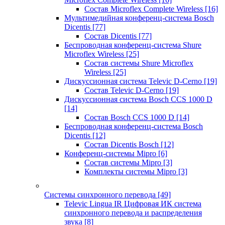
Состав Microflex Complete Wireless
[16]
Мультимедийная конференц-система Bosch
Dicentis
[77]
Состав Dicentis
[77]
Беспроводная конференц-система Shure
Microflex Wireless
[25]
Состав системы Shure Microflex
Wireless
[25]
Дискуссионная система Televic D-Cerno
[19]
Состав Televic D-Cerno
[19]
Дискуссионная система Bosch CCS 1000 D
[14]
Состав Bosch CCS 1000 D
[14]
Беспроводная конференц-система Bosch
Dicentis
[12]
Состав Dicentis Bosch
[12]
Конференц-системы Mipro
[6]
Состав системы Mipro
[3]
Комплекты системы Mipro
[3]
Системы синхронного перевода
[49]
Televic Lingua IR Цифровая ИК система
синхронного перевода и распределения
звука
[8]