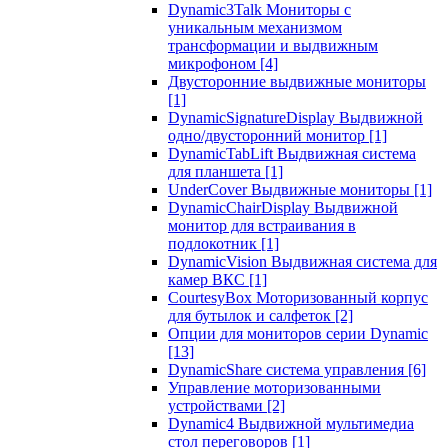
Dynamic3Talk Мониторы с
уникальным механизмом
трансформации и выдвижным
микрофоном
[4]
Двусторонние выдвижные мониторы
[1]
DynamicSignatureDisplay Выдвижной
одно/двусторонний монитор
[1]
DynamicTabLift Выдвижная система
для планшета
[1]
UnderCover Выдвижные мониторы
[1]
DynamicChairDisplay Выдвижной
монитор для встраивания в
подлокотник
[1]
DynamicVision Выдвижная система для
камер ВКС
[1]
CourtesyBox Моторизованный корпус
для бутылок и салфеток
[2]
Опции для мониторов серии Dynamic
[13]
DynamicShare система управления
[6]
Управление моторизованными
устройствами
[2]
Dynamic4 Выдвижной мультимедиа
стол переговоров
[1]