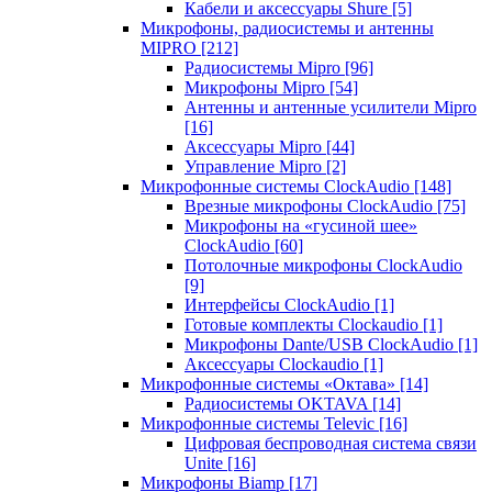
Кабели и аксессуары Shure
[5]
Микрофоны, радиосистемы и антенны
MIPRO
[212]
Радиосистемы Mipro
[96]
Микрофоны Mipro
[54]
Антенны и антенные усилители Mipro
[16]
Аксессуары Mipro
[44]
Управление Mipro
[2]
Микрофонные системы ClockAudio
[148]
Врезные микрофоны ClockAudio
[75]
Микрофоны на «гусиной шее»
ClockAudio
[60]
Потолочные микрофоны ClockAudio
[9]
Интерфейсы ClockAudio
[1]
Готовые комплекты Clockaudio
[1]
Микрофоны Dante/USB ClockAudio
[1]
Аксессуары Clockaudio
[1]
Микрофонные системы «Октава»
[14]
Радиосистемы OKTAVA
[14]
Микрофонные системы Televic
[16]
Цифровая беспроводная система связи
Unite
[16]
Микрофоны Biamp
[17]