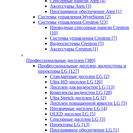
Сенсорные панели Aten
[4]
Аксессуары Aten
[3]
Программное обеспечение Aten
[1]
Системы управления WyreStorm
[2]
Системы управления Crestron
[23]
Проводные сенсорные панели Crestron
[10]
Системы управления Crestron
[7]
Видеосистемы Crestron
[5]
Аксессуары Crestron
[1]
Профессиональные дисплеи
[389]
Профессиональные дисплеи, видеостены и
проекторы LG
[127]
Стандартные дисплеи LG
[2]
Ultra HD дисплеи LG
[26]
Дисплеи для видеостен LG
[13]
Комплекты видеостен LG
[28]
Ultra Stretch дисплеи LG
[2]
Дисплеи повышенной яркости LG
[5]
Прозрачные дисплеи LG
[4]
OLED дисплеи LG
[5]
Сенсорные дисплеи LG
[3]
Проекторы LG
[13]
Программное обеспечение LG
[1]