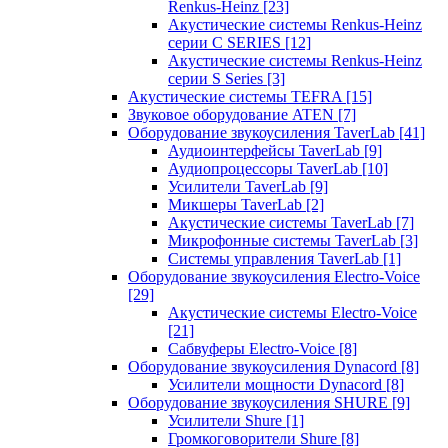
Renkus-Heinz
[23]
Акустические системы Renkus-Heinz
серии C SERIES
[12]
Акустические системы Renkus-Heinz
серии S Series
[3]
Акустические системы TEFRA
[15]
Звуковое оборудование ATEN
[7]
Оборудование звукоусиления TaverLab
[41]
Аудиоинтерфейсы TaverLab
[9]
Аудиопроцессоры TaverLab
[10]
Усилители TaverLab
[9]
Микшеры TaverLab
[2]
Акустические системы TaverLab
[7]
Микрофонные системы TaverLab
[3]
Системы управления TaverLab
[1]
Оборудование звукоусиления Electro-Voice
[29]
Акустические системы Electro-Voice
[21]
Сабвуферы Electro-Voice
[8]
Оборудование звукоусиления Dynacord
[8]
Усилители мощности Dynacord
[8]
Оборудование звукоусиления SHURE
[9]
Усилители Shure
[1]
Громкоговорители Shure
[8]