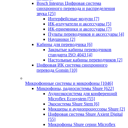
Bosch Integrus Цифровая система
синхронного перевода и распределения
звука
[25]
Интерфейсные модули
[7]
ИК-излучатели и аксессуары
[5]
ИК-приемники и аксессуары
[7]
Пульты переводчиков и аксессуары
[4]
Наушники
[2]
Кабины для переводчика
[6]
Закрытые кабины переводчиков
стандарта ISO 4043
[4]
Настольные кабины переводчиков
[2]
Цифровая ИК система синхронного
перевода Gonsin
[10]
Микрофонные системы и микрофоны
[1046]
Микрофоны, радиосистемы Shure
[622]
Аудиоэкосистема для конференций
Microflex Ecosystem
[55]
Экосистема Shure Stem
[6]
Микшеры и аудиопроцессоры Shure
[2]
Цифровая система Shure Axient Digital
[55]
Микрофоны Shure серии Microflex