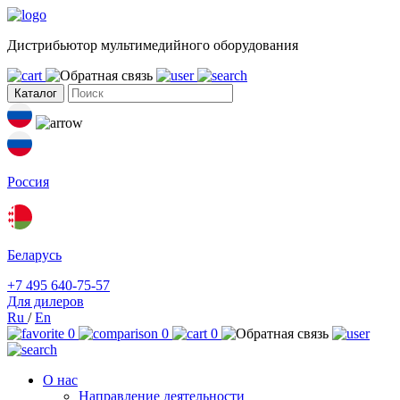
Дистрибьютор мультимедийного оборудования
Каталог
Россия
Беларусь
+7 495 640-75-57
Для дилеров
Ru
/
En
0
0
0
О нас
Направление деятельности