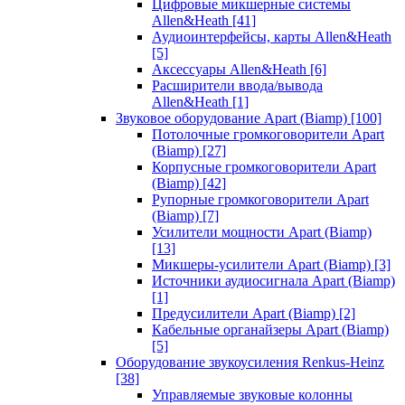
Цифровые микшерные системы
Allen&Heath
[41]
Аудиоинтерфейсы, карты Allen&Heath
[5]
Аксессуары Allen&Heath
[6]
Расширители ввода/вывода
Allen&Heath
[1]
Звуковое оборудование Apart (Biamp)
[100]
Потолочные громкоговорители Apart
(Biamp)
[27]
Корпусные громкоговорители Apart
(Biamp)
[42]
Рупорные громкоговорители Apart
(Biamp)
[7]
Усилители мощности Apart (Biamp)
[13]
Микшеры-усилители Apart (Biamp)
[3]
Источники аудиосигнала Apart (Biamp)
[1]
Предусилители Apart (Biamp)
[2]
Кабельные органайзеры Apart (Biamp)
[5]
Оборудование звукоусиления Renkus-Heinz
[38]
Управляемые звуковые колонны