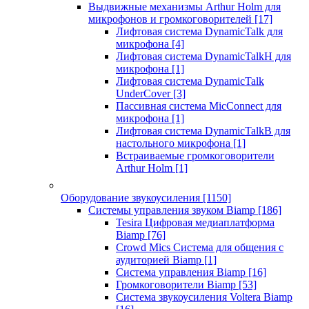
Выдвижные механизмы Arthur Holm для
микрофонов и громкоговорителей
[17]
Лифтовая система DynamicTalk для
микрофона
[4]
Лифтовая система DynamicTalkH для
микрофона
[1]
Лифтовая система DynamicTalk
UnderCover
[3]
Пассивная система MicConnect для
микрофона
[1]
Лифтовая система DynamicTalkB для
настольного микрофона
[1]
Встраиваемые громкоговорители
Arthur Holm
[1]
Оборудование звукоусиления
[1150]
Системы управления звуком Biamp
[186]
Tesira Цифровая медиаплатформа
Biamp
[76]
Crowd Mics Система для общения с
аудиторией Biamp
[1]
Система управления Biamp
[16]
Громкоговорители Biamp
[53]
Система звукоусиления Voltera Biamp