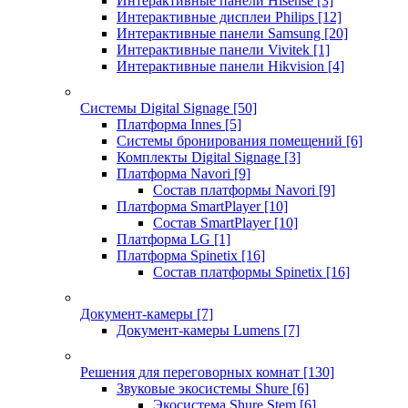
Интерактивные панели Hisense
[3]
Интерактивные дисплеи Philips
[12]
Интерактивные панели Samsung
[20]
Интерактивные панели Vivitek
[1]
Интерактивные панели Hikvision
[4]
Системы Digital Signage
[50]
Платформа Innes
[5]
Системы бронирования помещений
[6]
Комплекты Digital Signage
[3]
Платформа Navori
[9]
Состав платформы Navori
[9]
Платформа SmartPlayer
[10]
Состав SmartPlayer
[10]
Платформа LG
[1]
Платформа Spinetix
[16]
Состав платформы Spinetix
[16]
Документ-камеры
[7]
Документ-камеры Lumens
[7]
Решения для переговорных комнат
[130]
Звуковые экосистемы Shure
[6]
Экосистема Shure Stem
[6]