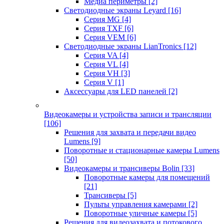
Медиа периметры
[2]
Светодиодные экраны Leyard
[16]
Серия MG
[4]
Серия TXF
[6]
Серия VEM
[6]
Светодиодные экраны LianTronics
[12]
Серия VA
[4]
Серия VL
[4]
Серия VH
[3]
Серия V
[1]
Аксессуары для LED панелей
[2]
Видеокамеры и устройства записи и трансляции
[106]
Решения для захвата и передачи видео
Lumens
[9]
Поворотные и стационарные камеры Lumens
[50]
Видеокамеры и трансиверы Bolin
[33]
Поворотные камеры для помещений
[21]
Трансиверы
[5]
Пульты управления камерами
[2]
Поворотные уличные камеры
[5]
Решения для видеозахвата и потокового