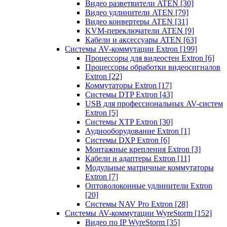
Видео разветвители ATEN
[30]
Видео удлинители ATEN
[79]
Видео конвертеры ATEN
[31]
KVM-переключатели ATEN
[9]
Кабели и аксессуары ATEN
[63]
Системы AV-коммутации Extron
[199]
Процессоры для видеостен Extron
[6]
Процессоры обработки видеосигналов
Extron
[22]
Коммутаторы Extron
[17]
Системы DTP Extron
[43]
USB для профессиональных AV-систем
Extron
[5]
Системы XTP Extron
[30]
Аудиооборудование Extron
[1]
Системы DXP Extron
[6]
Монтажные крепления Extron
[3]
Кабели и адаптеры Extron
[11]
Модульные матричные коммутаторы
Extron
[7]
Оптоволоконные удлинители Extron
[20]
Системы NAV Pro Extron
[28]
Системы AV-коммутации WyreStorm
[152]
Видео по IP WyreStorm
[35]