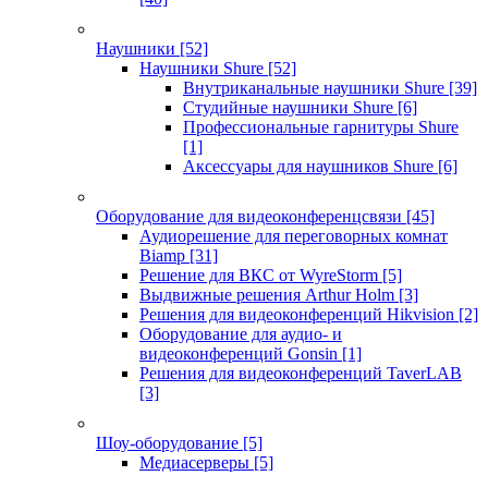
Наушники
[52]
Наушники Shure
[52]
Внутриканальные наушники Shure
[39]
Студийные наушники Shure
[6]
Профессиональные гарнитуры Shure
[1]
Аксессуары для наушников Shure
[6]
Оборудование для видеоконференцсвязи
[45]
Аудиорешение для переговорных комнат
Biamp
[31]
Решение для ВКС от WyreStorm
[5]
Выдвижные решения Arthur Holm
[3]
Решения для видеоконференций Hikvision
[2]
Оборудование для аудио- и
видеоконференций Gonsin
[1]
Решения для видеоконференций TaverLAB
[3]
Шоу-оборудование
[5]
Медиасерверы
[5]