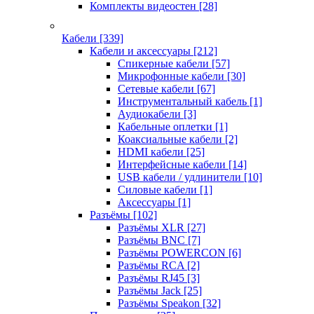
Комплекты видеостен
[28]
Кабели
[339]
Кабели и аксессуары
[212]
Спикерные кабели
[57]
Микрофонные кабели
[30]
Сетевые кабели
[67]
Инструментальный кабель
[1]
Аудиокабели
[3]
Кабельные оплетки
[1]
Коаксиальные кабели
[2]
HDMI кабели
[25]
Интерфейсные кабели
[14]
USB кабели / удлинители
[10]
Силовые кабели
[1]
Аксессуары
[1]
Разъёмы
[102]
Разъёмы XLR
[27]
Разъёмы BNC
[7]
Разъёмы POWERCON
[6]
Разъёмы RCA
[2]
Разъёмы RJ45
[3]
Разъёмы Jack
[25]
Разъёмы Speakon
[32]