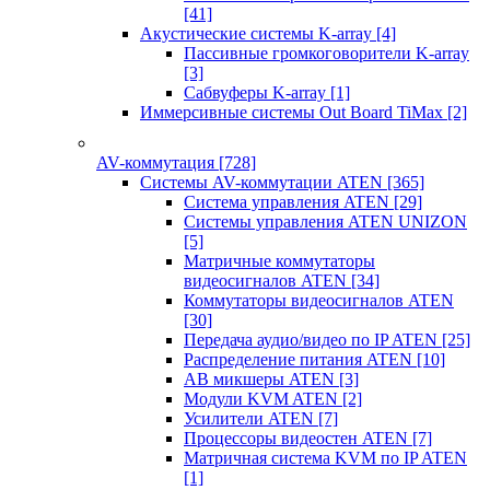
[41]
Акустические системы K-array
[4]
Пассивные громкоговорители K-array
[3]
Сабвуферы K-array
[1]
Иммерсивные системы Out Board TiMax
[2]
AV-коммутация
[728]
Системы AV-коммутации ATEN
[365]
Система управления ATEN
[29]
Системы управления ATEN UNIZON
[5]
Матричные коммутаторы
видеосигналов ATEN
[34]
Коммутаторы видеосигналов ATEN
[30]
Передача аудио/видео по IP ATEN
[25]
Распределение питания ATEN
[10]
АВ микшеры ATEN
[3]
Модули KVM ATEN
[2]
Усилители ATEN
[7]
Процессоры видеостен ATEN
[7]
Матричная система KVM по IP ATEN
[1]