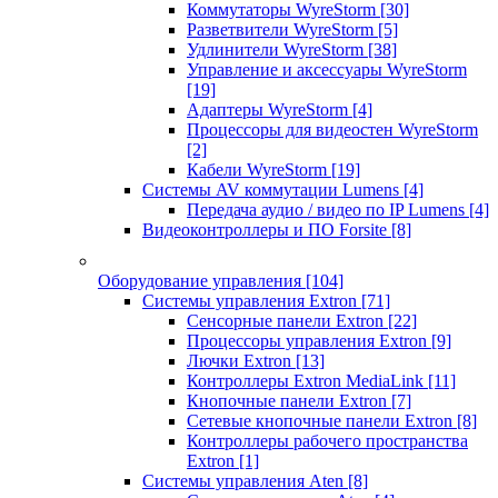
Коммутаторы WyreStorm
[30]
Разветвители WyreStorm
[5]
Удлинители WyreStorm
[38]
Управление и аксессуары WyreStorm
[19]
Адаптеры WyreStorm
[4]
Процессоры для видеостен WyreStorm
[2]
Кабели WyreStorm
[19]
Системы AV коммутации Lumens
[4]
Передача аудио / видео по IP Lumens
[4]
Видеоконтроллеры и ПО Forsite
[8]
Оборудование управления
[104]
Системы управления Extron
[71]
Сенсорные панели Extron
[22]
Процессоры управления Extron
[9]
Лючки Extron
[13]
Контроллеры Extron MediaLink
[11]
Кнопочные панели Extron
[7]
Сетевые кнопочные панели Extron
[8]
Контроллеры рабочего пространства
Extron
[1]
Системы управления Aten
[8]