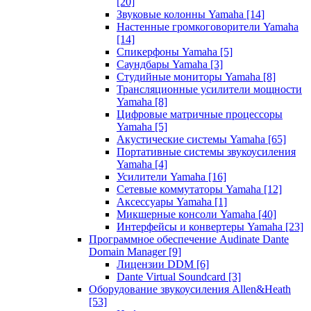
[20]
Звуковые колонны Yamaha
[14]
Настенные громкоговорители Yamaha
[14]
Спикерфоны Yamaha
[5]
Саундбары Yamaha
[3]
Студийные мониторы Yamaha
[8]
Трансляционные усилители мощности
Yamaha
[8]
Цифровые матричные процессоры
Yamaha
[5]
Акустические системы Yamaha
[65]
Портативные системы звукоусиления
Yamaha
[4]
Усилители Yamaha
[16]
Сетевые коммутаторы Yamaha
[12]
Аксессуары Yamaha
[1]
Микшерные консоли Yamaha
[40]
Интерфейсы и конвертеры Yamaha
[23]
Программное обеспечение Audinate Dante
Domain Manager
[9]
Лицензии DDM
[6]
Dante Virtual Soundcard
[3]
Оборудование звукоусиления Allen&Heath
[53]