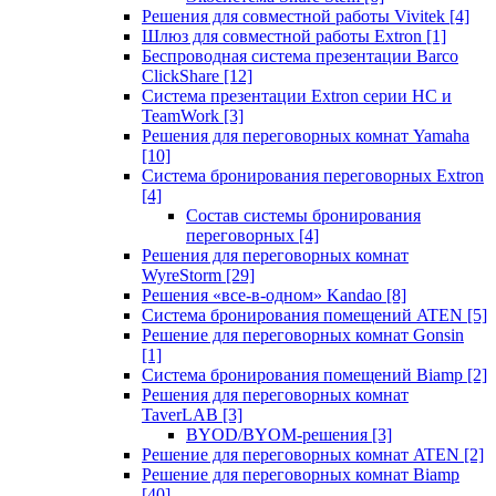
Решения для совместной работы Vivitek
[4]
Шлюз для совместной работы Extron
[1]
Беспроводная система презентации Barco
ClickShare
[12]
Система презентации Extron серии HC и
TeamWork
[3]
Решения для переговорных комнат Yamaha
[10]
Система бронирования переговорных Extron
[4]
Состав системы бронирования
переговорных
[4]
Решения для переговорных комнат
WyreStorm
[29]
Решения «все-в-одном» Kandao
[8]
Система бронирования помещений ATEN
[5]
Решение для переговорных комнат Gonsin
[1]
Система бронирования помещений Biamp
[2]
Решения для переговорных комнат
TaverLAB
[3]
BYOD/BYOM-решения
[3]
Решение для переговорных комнат ATEN
[2]
Решение для переговорных комнат Biamp
[40]