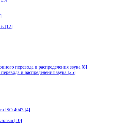
]
tis
[12]
онного перевода и распределения звука
[8]
 перевода и распределения звука
[25]
та ISO 4043
[4]
 Gonsin
[10]