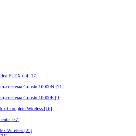
fidea FLEX G4
[17]
нц-система Gonsin 10000N
[71]
нц-система Gonsin 10000E
[9]
ex Complete Wireless
[16]
entis
[77]
ex Wireless
[25]
[25]