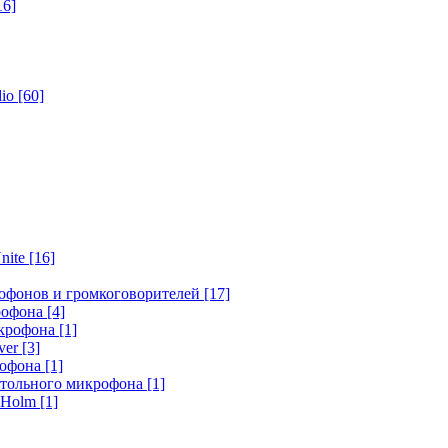
16]
dio
[60]
nite
[16]
офонов и громкоговорителей
[17]
крофона
[4]
икрофона
[1]
ver
[3]
рофона
[1]
стольного микрофона
[1]
r Holm
[1]