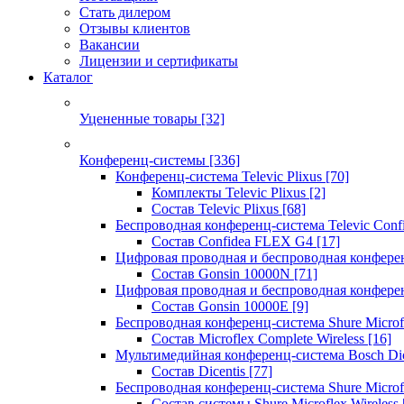
Стать дилером
Отзывы клиентов
Вакансии
Лицензии и сертификаты
Каталог
Уцененные товары
[32]
Конференц-системы
[336]
Конференц-система Televic Plixus
[70]
Комплекты Televic Plixus
[2]
Состав Televic Plixus
[68]
Беспроводная конференц-система Televic Con
Состав Confidea FLEX G4
[17]
Цифровая проводная и беспроводная конфере
Состав Gonsin 10000N
[71]
Цифровая проводная и беспроводная конфере
Состав Gonsin 10000E
[9]
Беспроводная конференц-система Shure Microfl
Состав Microflex Complete Wireless
[16]
Мультимедийная конференц-система Bosch Dic
Состав Dicentis
[77]
Беспроводная конференц-система Shure Microfl
Состав системы Shure Microflex Wireless