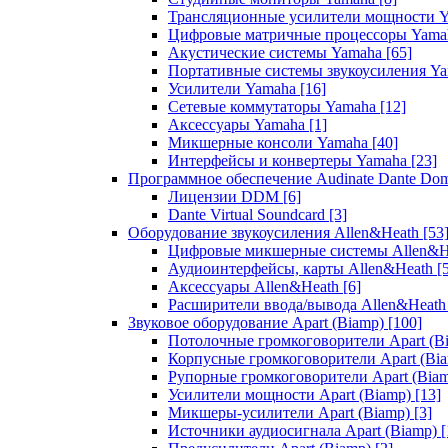
Трансляционные усилители мощности 
Цифровые матричные процессоры Yam
Акустические системы Yamaha
[65]
Портативные системы звукоусиления Y
Усилители Yamaha
[16]
Сетевые коммутаторы Yamaha
[12]
Аксессуары Yamaha
[1]
Микшерные консоли Yamaha
[40]
Интерфейсы и конвертеры Yamaha
[23]
Программное обеспечение Audinate Dante Do
Лицензии DDM
[6]
Dante Virtual Soundcard
[3]
Оборудование звукоусиления Allen&Heath
[53
Цифровые микшерные системы Allen&
Аудиоинтерфейсы, карты Allen&Heath
[
Аксессуары Allen&Heath
[6]
Расширители ввода/вывода Allen&Heat
Звуковое оборудование Apart (Biamp)
[100]
Потолочные громкоговорители Apart (B
Корпусные громкоговорители Apart (Bi
Рупорные громкоговорители Apart (Bia
Усилители мощности Apart (Biamp)
[13]
Микшеры-усилители Apart (Biamp)
[3]
Источники аудиосигнала Apart (Biamp)
[