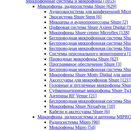
Микрофонные системы и микрофоны
[1053]
Микрофоны, радиосистемы Shure
[629]
Аудиоэкосистема для конференций Micro
Экосистема Shure Stem
[6]
Микшеры и аудиопроцессоры Shure
[2]
Цифровая система Shure Axient Digital
[5
Микрофоны Shure серии Microflex
[128]
Беспроводная микрофонная система Sh
Беспроводная микрофонная система Sh
Беспроводная микрофонная система Sh
Системы персонального мониторинга
[1
Проводные микрофоны Shure
[62]
Программное обеспечение Shure
[3]
Беспроводная микрофонная система Sh
Микрофоны Shure Motiv Digital для зап
Аксессуары для микрофонов Shure
[121]
Головные и петличные микрофоны Shur
Субминиатюрные микрофоны Shure Twi
Антенны RF Venue
[21]
Беспроводная микрофонная система S
Микрофоны Shure Nexadyne
[10]
Кабели и аксессуары Shure
[6]
Микрофоны, радиосистемы и антенны MIPR
Радиосистемы Mipro
[96]
Микрофоны Mipro
[54]