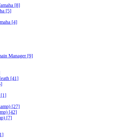
Yamaha
[8]
aha
[5]
amaha
[4]
main Manager
[9]
]
Heath
[41]
5]
h
[1]
iamp)
[27]
amp)
[42]
mp)
[7]
1]