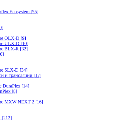
flex Ecosystem
[55]
9]
ure QLX-D
[9]
ure ULX-D
[10]
ure BLX-R
[32]
6]
ure SLX-D
[34]
иси и трансляций
[17]
e DuraPlex
[14]
nPlex
[8]
hure MXW NEXT 2
[16]
O
[212]