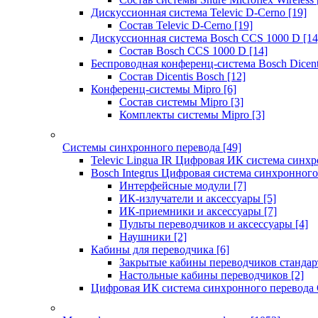
Дискуссионная система Televic D-Cerno
[19]
Состав Televic D-Cerno
[19]
Дискуссионная система Bosch CCS 1000 D
[14
Состав Bosch CCS 1000 D
[14]
Беспроводная конференц-система Bosch Dicen
Состав Dicentis Bosch
[12]
Конференц-системы Mipro
[6]
Состав системы Mipro
[3]
Комплекты системы Mipro
[3]
Системы синхронного перевода
[49]
Televic Lingua IR Цифровая ИК система синхр
Bosch Integrus Цифровая система синхронного
Интерфейсные модули
[7]
ИК-излучатели и аксессуары
[5]
ИК-приемники и аксессуары
[7]
Пульты переводчиков и аксессуары
[4]
Наушники
[2]
Кабины для переводчика
[6]
Закрытые кабины переводчиков стандар
Настольные кабины переводчиков
[2]
Цифровая ИК система синхронного перевода