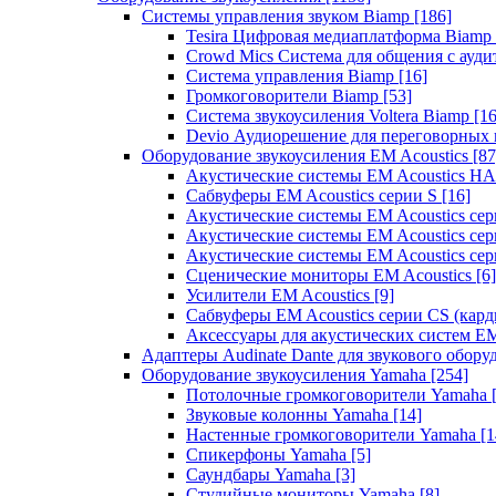
Системы управления звуком Biamp
[186]
Tesira Цифровая медиаплатформа Biamp
Crowd Mics Система для общения с ауд
Система управления Biamp
[16]
Громкоговорители Biamp
[53]
Система звукоусиления Voltera Biamp
[16
Devio Аудиорешение для переговорных
Оборудование звукоусиления EM Acoustics
[87
Акустические системы EM Acoustics 
Сабвуферы EM Acoustics серии S
[16]
Акустические системы EM Acoustics с
Акустические системы EM Acoustics сер
Акустические системы EM Acoustics сер
Сценические мониторы EM Acoustics
[6]
Усилители EM Acoustics
[9]
Сабвуферы EM Acoustics серии CS (кар
Аксессуары для акустических систем EM
Адаптеры Audinate Dante для звукового обор
Оборудование звукоусиления Yamaha
[254]
Потолочные громкоговорители Yamaha
Звуковые колонны Yamaha
[14]
Настенные громкоговорители Yamaha
[1
Спикерфоны Yamaha
[5]
Саундбары Yamaha
[3]
Студийные мониторы Yamaha
[8]