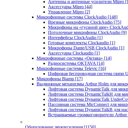
Антенны и антенные усилители Mipro
[
Аксессуары Mipro
[44]
Управление Mipro
[2]
Микрофонные системы ClockAudio
[148]
Врезные микрофоны ClockAudio
[75]
Микрофоны на «гусиной шее» ClockAu
Потолочные микрофоны ClockAudio
[9]
Интерфейсы ClockAudio
[1]
Готовые комплекты Clockaudio
[1]
Микрофоны Dante/USB ClockAudio
[1]
Аксессуары Clockaudio
[1]
Микрофонные системы «Октава»
[14]
Радиосистемы OKTAVA
[14]
Микрофонные системы Televic
[16]
Цифровая беспроводная система связи U
Микрофоны Biamp
[17]
Выдвижные механизмы Arthur Holm для микр
Лифтовая система DynamicTalk для ми
Лифтовая система DynamicTalkH для м
Лифтовая система DynamicTalk UnderCo
Пассивная система MicConnect для мик
Лифтовая система DynamicTalkB для на
Встраиваемые громкоговорители Arthu
Оборудование звукоусиления
[1150]