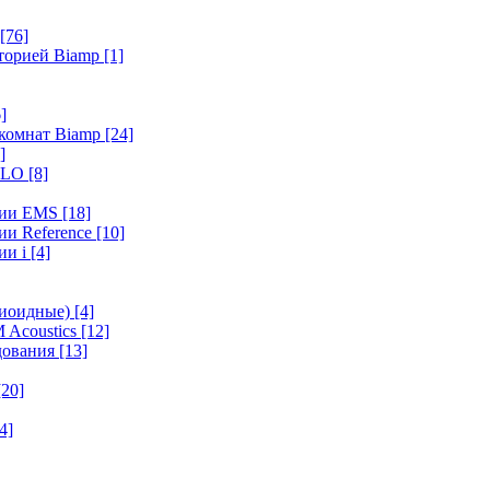
[76]
иторией Biamp
[1]
]
 комнат Biamp
[24]
]
HALO
[8]
ерии EMS
[18]
ии Reference
[10]
ии i
[4]
диоидные)
[4]
 Acoustics
[12]
удования
[13]
[20]
4]