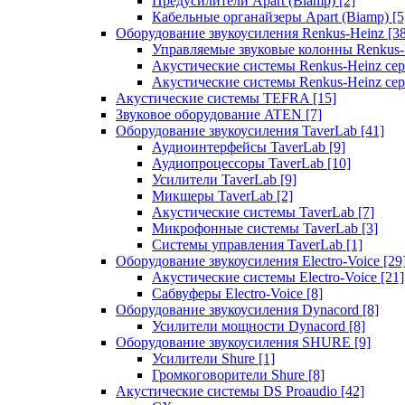
Предусилители Apart (Biamp)
[2]
Кабельные органайзеры Apart (Biamp)
[5
Оборудование звукоусиления Renkus-Heinz
[3
Управляемые звуковые колонны Renkus
Акустические системы Renkus-Heinz с
Акустические системы Renkus-Heinz сер
Акустические системы TEFRA
[15]
Звуковое оборудование ATEN
[7]
Оборудование звукоусиления TaverLab
[41]
Аудиоинтерфейсы TaverLab
[9]
Аудиопроцессоры TaverLab
[10]
Усилители TaverLab
[9]
Микшеры TaverLab
[2]
Акустические системы TaverLab
[7]
Микрофонные системы TaverLab
[3]
Системы управления TaverLab
[1]
Оборудование звукоусиления Electro-Voice
[29
Акустические системы Electro-Voice
[21]
Сабвуферы Electro-Voice
[8]
Оборудование звукоусиления Dynacord
[8]
Усилители мощности Dynacord
[8]
Оборудование звукоусиления SHURE
[9]
Усилители Shure
[1]
Громкоговорители Shure
[8]
Акустические системы DS Proaudio
[42]