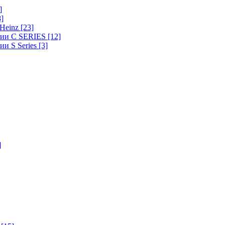
]
8]
-Heinz
[23]
ерии C SERIES
[12]
ии S Series
[3]
]