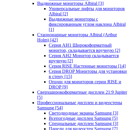
Выдвижные мониторы Albiral
[3]
Универсальные лифты для мониторов
Albiral
[2]
Выдвижные мониторы с
фиксированным углом наклона Albiral
[1]
Стационарные мониторы Albiral (Arthur
Holm)
[42]
Серия AH1 Широкоформатный
монитор, складывается вручную
[2]
Серия AH2 Монитор складывается
вручную
[2]
Серия RISE Настенные мониторы
[14]
Серия DROP Мониторы для установки
в стену
[15]
Опции для мониторов серии RISE и
DROP
[9]
Сверхширокоформатные дисплеи 21:9 Jupiter
[5]
Профессиональные дисплеи и видеостены
Samsung
[54]
Светодиодные экраны Samsung
[3]
Всепогодные дисплеи Samsung
[5]
Специальные дисплеи Samsung
[3]
Панели для видеостен Samsung
[7]