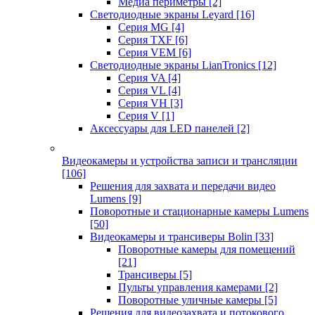
Медиа периметры
[2]
Светодиодные экраны Leyard
[16]
Серия MG
[4]
Серия TXF
[6]
Серия VEM
[6]
Светодиодные экраны LianTronics
[12]
Серия VA
[4]
Серия VL
[4]
Серия VH
[3]
Серия V
[1]
Аксессуары для LED панелей
[2]
Видеокамеры и устройства записи и трансляции
[106]
Решения для захвата и передачи видео
Lumens
[9]
Поворотные и стационарные камеры Lumens
[50]
Видеокамеры и трансиверы Bolin
[33]
Поворотные камеры для помещений
[21]
Трансиверы
[5]
Пульты управления камерами
[2]
Поворотные уличные камеры
[5]
Решения для видеозахвата и потокового