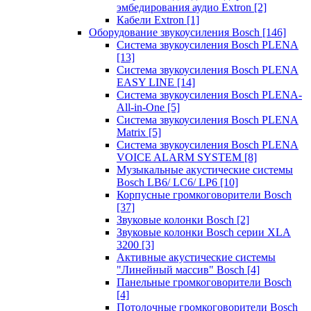
эмбедирования аудио Extron
[2]
Кабели Extron
[1]
Оборудование звукоусиления Bosch
[146]
Система звукоусиления Bosch PLENA
[13]
Система звукоусиления Bosch PLENA
EASY LINE
[14]
Система звукоусиления Bosch PLENA-
All-in-One
[5]
Система звукоусиления Bosch PLENA
Matrix
[5]
Система звукоусиления Bosch PLENA
VOICE ALARM SYSTEM
[8]
Музыкальные акустические системы
Bosch LB6/ LC6/ LP6
[10]
Корпусные громкоговорители Bosch
[37]
Звуковые колонки Bosch
[2]
Звуковые колонки Bosch серии XLA
3200
[3]
Активные акустические системы
"Линейный массив" Bosch
[4]
Панельные громкоговорители Bosch
[4]
Потолочные громкоговорители Bosch