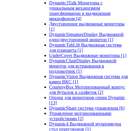
Dynamic3Talk Мониторы с
уникальным механизмом
трансформации и выдвижным
микрофоном
[4]
Двусторонние выдвижные мониторы
[1]
DynamicSignatureDisplay Выдвижной
одно/двусторонний монитор
[1]
DynamicTabLift Выдвижная система
для планшета
[1]
UnderCover Выдвижные мониторы
[1]
DynamicChairDisplay Выдвижной
монитор для встраивания в
подлокотник
[1]
DynamicVision Выдвижная система для
камер ВКС
[1]
CourtesyBox Моторизованный корпус
для бутылок и салфеток
[2]
Опции для мониторов серии Dynamic
[13]
DynamicShare система управления
[6]
Управление моторизованными
устройствами
[2]
Dynamic4 Выдвижной мультимедиа
стол переговоров
[1]