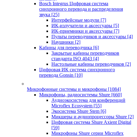
Bosch Integrus Цифровая система
синхронного перевода и распределения
звука
[25]
Интерфейсные модули
[7]
ИК-излучатели и аксессуары
[5]
ИК-приемники и аксессуары
[7]
Пульты переводчиков и аксессуары
[4]
Наушники
[2]
Кабины для переводчика
[6]
Закрытые кабины переводчиков
стандарта ISO 4043
[4]
Настольные кабины переводчиков
[2]
Цифровая ИК система синхронного
перевода Gonsin
[10]
Микрофонные системы и микрофоны
[1084]
Микрофоны, радиосистемы Shure
[660]
Аудиоэкосистема для конференций
Microflex Ecosystem
[55]
Экосистема Shure Stem
[6]
Микшеры и аудиопроцессоры Shure
[2]
Цифровая система Shure Axient Digital
[59]
Микрофоны Shure серии Microflex