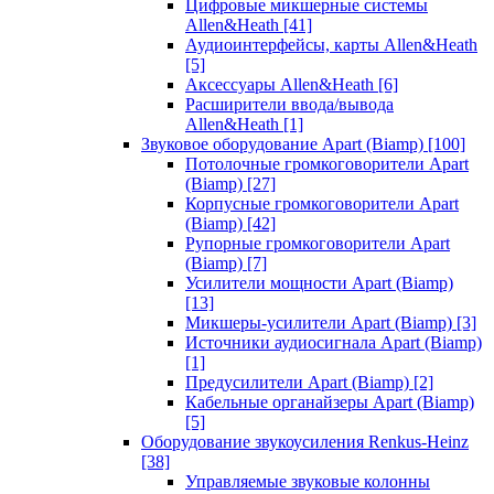
Цифровые микшерные системы
Allen&Heath
[41]
Аудиоинтерфейсы, карты Allen&Heath
[5]
Аксессуары Allen&Heath
[6]
Расширители ввода/вывода
Allen&Heath
[1]
Звуковое оборудование Apart (Biamp)
[100]
Потолочные громкоговорители Apart
(Biamp)
[27]
Корпусные громкоговорители Apart
(Biamp)
[42]
Рупорные громкоговорители Apart
(Biamp)
[7]
Усилители мощности Apart (Biamp)
[13]
Микшеры-усилители Apart (Biamp)
[3]
Источники аудиосигнала Apart (Biamp)
[1]
Предусилители Apart (Biamp)
[2]
Кабельные органайзеры Apart (Biamp)
[5]
Оборудование звукоусиления Renkus-Heinz
[38]
Управляемые звуковые колонны