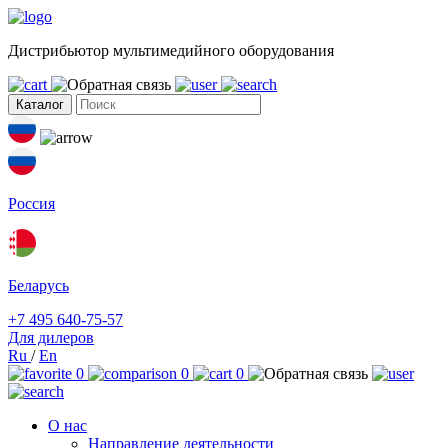
Дистрибьютор мультимедийного оборудования
Каталог
Россия
Беларусь
+7 495 640-75-57
Для дилеров
Ru
/
En
0
0
0
О нас
Направление деятельности