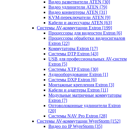
Видео разветвители ATEN
[30]
Видео удлинители ATEN
[79]
Видео конвертеры ATEN
[31]
KVM-переключатели ATEN
[9]
Кабели и аксессуары ATEN
[63]
Системы AV-коммутации Extron
[199]
Процессоры для видеостен Extron
[6]
Процессоры обработки видеосигналов
Extron
[22]
Коммутаторы Extron
[17]
Системы DTP Extron
[43]
USB для профессиональных AV-систем
Extron
[5]
Системы XTP Extron
[30]
Аудиооборудование Extron
[1]
Системы DXP Extron
[6]
Монтажные крепления Extron
[3]
Кабели и адаптеры Extron
[11]
Модульные матричные коммутаторы
Extron
[7]
Оптоволоконные удлинители Extron
[20]
Системы NAV Pro Extron
[28]
Системы AV-коммутации WyreStorm
[152]
Видео по IP WyreStorm
[35]