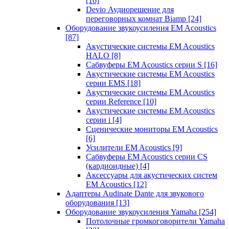
[16]
Devio Аудиорешение для
переговорных комнат Biamp
[24]
Оборудование звукоусиления EM Acoustics
[87]
Акустические системы EM Acoustics
HALO
[8]
Сабвуферы EM Acoustics серии S
[16]
Акустические системы EM Acoustics
серии EMS
[18]
Акустические системы EM Acoustics
серии Reference
[10]
Акустические системы EM Acoustics
серии i
[4]
Сценические мониторы EM Acoustics
[6]
Усилители EM Acoustics
[9]
Сабвуферы EM Acoustics серии CS
(кардиоидные)
[4]
Аксессуары для акустических систем
EM Acoustics
[12]
Адаптеры Audinate Dante для звукового
оборудования
[13]
Оборудование звукоусиления Yamaha
[254]
Потолочные громкоговорители Yamaha