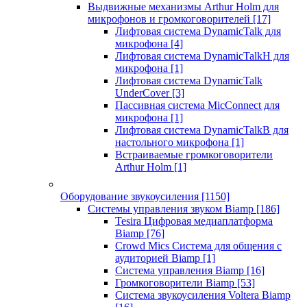
Выдвижные механизмы Arthur Holm для
микрофонов и громкоговорителей
[17]
Лифтовая система DynamicTalk для
микрофона
[4]
Лифтовая система DynamicTalkH для
микрофона
[1]
Лифтовая система DynamicTalk
UnderCover
[3]
Пассивная система MicConnect для
микрофона
[1]
Лифтовая система DynamicTalkB для
настольного микрофона
[1]
Встраиваемые громкоговорители
Arthur Holm
[1]
Оборудование звукоусиления
[1150]
Системы управления звуком Biamp
[186]
Tesira Цифровая медиаплатформа
Biamp
[76]
Crowd Mics Система для общения с
аудиторией Biamp
[1]
Система управления Biamp
[16]
Громкоговорители Biamp
[53]
Система звукоусиления Voltera Biamp