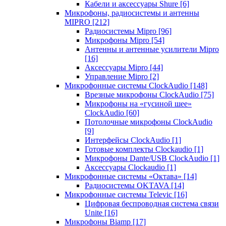
Кабели и аксессуары Shure
[6]
Микрофоны, радиосистемы и антенны
MIPRO
[212]
Радиосистемы Mipro
[96]
Микрофоны Mipro
[54]
Антенны и антенные усилители Mipro
[16]
Аксессуары Mipro
[44]
Управление Mipro
[2]
Микрофонные системы ClockAudio
[148]
Врезные микрофоны ClockAudio
[75]
Микрофоны на «гусиной шее»
ClockAudio
[60]
Потолочные микрофоны ClockAudio
[9]
Интерфейсы ClockAudio
[1]
Готовые комплекты Clockaudio
[1]
Микрофоны Dante/USB ClockAudio
[1]
Аксессуары Clockaudio
[1]
Микрофонные системы «Октава»
[14]
Радиосистемы OKTAVA
[14]
Микрофонные системы Televic
[16]
Цифровая беспроводная система связи
Unite
[16]
Микрофоны Biamp
[17]