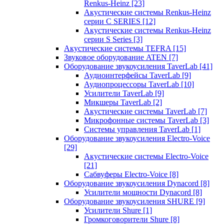
Renkus-Heinz
[23]
Акустические системы Renkus-Heinz
серии C SERIES
[12]
Акустические системы Renkus-Heinz
серии S Series
[3]
Акустические системы TEFRA
[15]
Звуковое оборудование ATEN
[7]
Оборудование звукоусиления TaverLab
[41]
Аудиоинтерфейсы TaverLab
[9]
Аудиопроцессоры TaverLab
[10]
Усилители TaverLab
[9]
Микшеры TaverLab
[2]
Акустические системы TaverLab
[7]
Микрофонные системы TaverLab
[3]
Системы управления TaverLab
[1]
Оборудование звукоусиления Electro-Voice
[29]
Акустические системы Electro-Voice
[21]
Сабвуферы Electro-Voice
[8]
Оборудование звукоусиления Dynacord
[8]
Усилители мощности Dynacord
[8]
Оборудование звукоусиления SHURE
[9]
Усилители Shure
[1]
Громкоговорители Shure
[8]