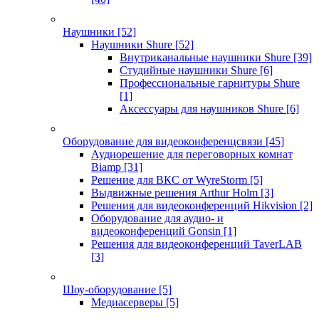
Наушники
[52]
Наушники Shure
[52]
Внутриканальные наушники Shure
[39]
Студийные наушники Shure
[6]
Профессиональные гарнитуры Shure
[1]
Аксессуары для наушников Shure
[6]
Оборудование для видеоконференцсвязи
[45]
Аудиорешение для переговорных комнат
Biamp
[31]
Решение для ВКС от WyreStorm
[5]
Выдвижные решения Arthur Holm
[3]
Решения для видеоконференций Hikvision
[2]
Оборудование для аудио- и
видеоконференций Gonsin
[1]
Решения для видеоконференций TaverLAB
[3]
Шоу-оборудование
[5]
Медиасерверы
[5]