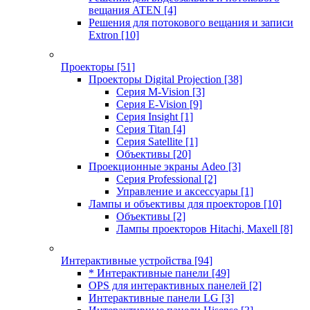
вещания ATEN
[4]
Решения для потокового вещания и записи
Extron
[10]
Проекторы
[51]
Проекторы Digital Projection
[38]
Серия M-Vision
[3]
Серия E-Vision
[9]
Серия Insight
[1]
Серия Titan
[4]
Серия Satellite
[1]
Объективы
[20]
Проекционные экраны Adeo
[3]
Серия Professional
[2]
Управление и аксессуары
[1]
Лампы и объективы для проекторов
[10]
Объективы
[2]
Лампы проекторов Hitachi, Maxell
[8]
Интерактивные устройства
[94]
* Интерактивные панели
[49]
OPS для интерактивных панелей
[2]
Интерактивные панели LG
[3]