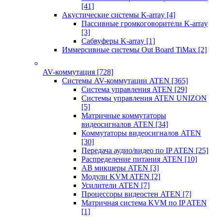
[41]
Акустические системы K-array
[4]
Пассивные громкоговорители K-array
[3]
Сабвуферы K-array
[1]
Иммерсивные системы Out Board TiMax
[2]
AV-коммутация
[728]
Системы AV-коммутации ATEN
[365]
Система управления ATEN
[29]
Системы управления ATEN UNIZON
[5]
Матричные коммутаторы
видеосигналов ATEN
[34]
Коммутаторы видеосигналов ATEN
[30]
Передача аудио/видео по IP ATEN
[25]
Распределение питания ATEN
[10]
АВ микшеры ATEN
[3]
Модули KVM ATEN
[2]
Усилители ATEN
[7]
Процессоры видеостен ATEN
[7]
Матричная система KVM по IP ATEN
[1]