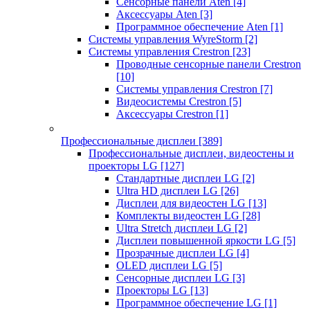
Сенсорные панели Aten
[4]
Аксессуары Aten
[3]
Программное обеспечение Aten
[1]
Системы управления WyreStorm
[2]
Системы управления Crestron
[23]
Проводные сенсорные панели Crestron
[10]
Системы управления Crestron
[7]
Видеосистемы Crestron
[5]
Аксессуары Crestron
[1]
Профессиональные дисплеи
[389]
Профессиональные дисплеи, видеостены и
проекторы LG
[127]
Стандартные дисплеи LG
[2]
Ultra HD дисплеи LG
[26]
Дисплеи для видеостен LG
[13]
Комплекты видеостен LG
[28]
Ultra Stretch дисплеи LG
[2]
Дисплеи повышенной яркости LG
[5]
Прозрачные дисплеи LG
[4]
OLED дисплеи LG
[5]
Сенсорные дисплеи LG
[3]
Проекторы LG
[13]
Программное обеспечение LG
[1]