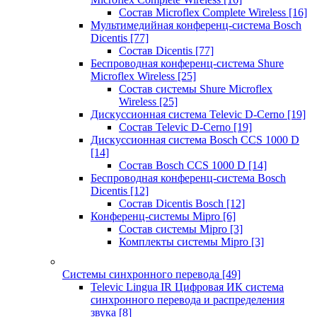
Состав Microflex Complete Wireless
[16]
Мультимедийная конференц-система Bosch
Dicentis
[77]
Состав Dicentis
[77]
Беспроводная конференц-система Shure
Microflex Wireless
[25]
Состав системы Shure Microflex
Wireless
[25]
Дискуссионная система Televic D-Cerno
[19]
Состав Televic D-Cerno
[19]
Дискуссионная система Bosch CCS 1000 D
[14]
Состав Bosch CCS 1000 D
[14]
Беспроводная конференц-система Bosch
Dicentis
[12]
Состав Dicentis Bosch
[12]
Конференц-системы Mipro
[6]
Состав системы Mipro
[3]
Комплекты системы Mipro
[3]
Системы синхронного перевода
[49]
Televic Lingua IR Цифровая ИК система
синхронного перевода и распределения
звука
[8]