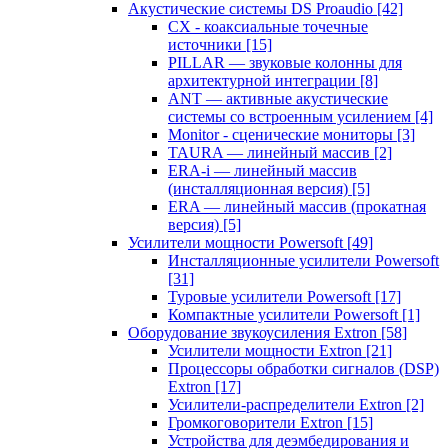
Акустические системы DS Proaudio
[42]
CX - коаксиальные точечные
источники
[15]
PILLAR — звуковые колонны для
архитектурной интеграции
[8]
ANT — активные акустические
системы со встроенным усилением
[4]
Monitor - сценические мониторы
[3]
TAURA — линейный массив
[2]
ERA-i — линейный массив
(инсталляционная версия)
[5]
ERA — линейный массив (прокатная
версия)
[5]
Усилители мощности Powersoft
[49]
Инсталляционные усилители Powersoft
[31]
Туровые усилители Powersoft
[17]
Компактные усилители Powersoft
[1]
Оборудование звукоусиления Extron
[58]
Усилители мощности Extron
[21]
Процессоры обработки сигналов (DSP)
Extron
[17]
Усилители-распределители Extron
[2]
Громкоговорители Extron
[15]
Устройства для деэмбедирования и