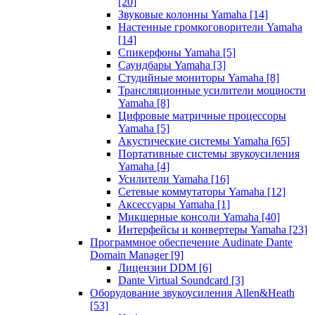
[20]
Звуковые колонны Yamaha
[14]
Настенные громкоговорители Yamaha
[14]
Спикерфоны Yamaha
[5]
Саундбары Yamaha
[3]
Студийные мониторы Yamaha
[8]
Трансляционные усилители мощности
Yamaha
[8]
Цифровые матричные процессоры
Yamaha
[5]
Акустические системы Yamaha
[65]
Портативные системы звукоусиления
Yamaha
[4]
Усилители Yamaha
[16]
Сетевые коммутаторы Yamaha
[12]
Аксессуары Yamaha
[1]
Микшерные консоли Yamaha
[40]
Интерфейсы и конвертеры Yamaha
[23]
Программное обеспечение Audinate Dante
Domain Manager
[9]
Лицензии DDM
[6]
Dante Virtual Soundcard
[3]
Оборудование звукоусиления Allen&Heath
[53]