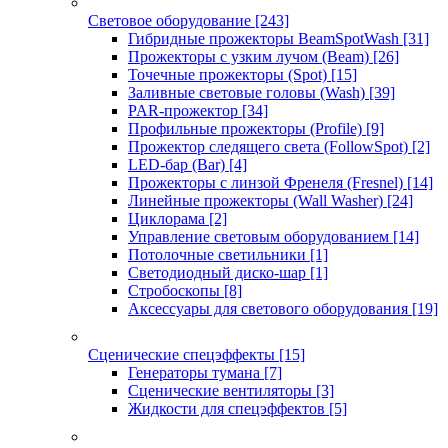
Световое оборудование
[243]
Гибридные прожекторы BeamSpotWash
[31]
Прожекторы с узким лучом (Beam)
[26]
Точечные прожекторы (Spot)
[15]
Заливные световые головы (Wash)
[39]
PAR-прожектор
[34]
Профильные прожекторы (Profile)
[9]
Прожектор следящего света (FollowSpot)
[2]
LED-бар (Bar)
[4]
Прожекторы с линзой Френеля (Fresnel)
[14]
Линейные прожекторы (Wall Washer)
[24]
Циклорама
[2]
Управление световым оборудованием
[14]
Потолочные светильники
[1]
Светодиодный диско-шар
[1]
Стробоскопы
[8]
Аксессуары для светового оборудования
[19]
Сценические спецэффекты
[15]
Генераторы тумана
[7]
Сценические вентиляторы
[3]
Жидкости для спецэффектов
[5]