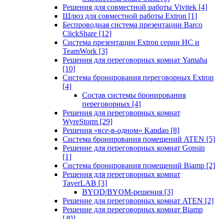
Решения для совместной работы Vivitek
[4]
Шлюз для совместной работы Extron
[1]
Беспроводная система презентации Barco
ClickShare
[12]
Система презентации Extron серии HC и
TeamWork
[3]
Решения для переговорных комнат Yamaha
[10]
Система бронирования переговорных Extron
[4]
Состав системы бронирования
переговорных
[4]
Решения для переговорных комнат
WyreStorm
[29]
Решения «все-в-одном» Kandao
[8]
Система бронирования помещений ATEN
[5]
Решение для переговорных комнат Gonsin
[1]
Система бронирования помещений Biamp
[2]
Решения для переговорных комнат
TaverLAB
[3]
BYOD/BYOM-решения
[3]
Решение для переговорных комнат ATEN
[2]
Решение для переговорных комнат Biamp
[40]