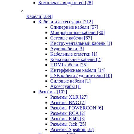
Комплекты видеостен
[28]
Кабели
[339]
Кабели и аксессуары
[212]
Спикерные кабели
[57]
Микрофонные кабели
[30]
Сетевые кабели
[67]
Инструментальный кабель
[1]
Аудиокабели
[3]
Кабельные оплетки
[1]
Коаксиальные кабели
[2]
HDMI кабели
[25]
Интерфейсные кабели
[14]
USB кабели / удлинители
[10]
Силовые кабели
[1]
Аксессуары
[1]
Разъёмы
[102]
Разъёмы XLR
[27]
Разъёмы BNC
[7]
Разъёмы POWERCON
[6]
Разъёмы RCA
[2]
Разъёмы RJ45
[3]
Разъёмы Jack
[25]
Разъёмы Speakon
[32]