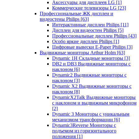
Аксессуары для дисплеев LG
[1]
Коммерческие телевизоры LG
[23]
Профессиональные ЖК дисплеи и
видеостены Philips
[63]
Интерактивные дисплеи Philips
[11]
Дисплеи для видеостен Philips
[5]
Профессиональные дисплеи Philips
[43]
Особо яркие дисплеи Philips
[1]
Цифровые вывески E-Paper Philips
[3]
Выдвижные мониторы Arthur Holm
[63]
Dynamic 1Н Складные мониторы
[3]
DB2 и DB3 Выдвижные мониторы с
наклоном
[6]
Dynamic2 Выдвижные мониторы с
наклоном
[3]
Dynamic X2 Выдвижные мониторы с
наклоном
[8]
DynamicX2Talk Выдвижные мониторы
с наклоном и выдвижным микрофоном
[2]
Dynamic 3 Мониторы с уникальным
механизмом трансформации
[6]
Dynamic3Reverse Мониторы с
подъемом из горизонтального
положения
[1]