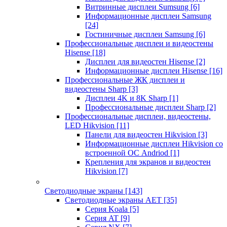
Витринные дисплеи Sumsung
[6]
Информационные дисплеи Samsung
[24]
Гостиничные дисплеи Samsung
[6]
Профессиональные дисплеи и видеостены
Hisense
[18]
Дисплеи для видеостен Hisense
[2]
Информационные дисплеи Hisense
[16]
Профессиональные ЖК дисплеи и
видеостены Sharp
[3]
Дисплеи 4K и 8K Sharp
[1]
Профессиональные дисплеи Sharp
[2]
Профессиональные дисплеи, видеостены,
LED Hikvision
[11]
Панели для видеостен Hikvision
[3]
Информационные дисплеи Hikvision со
встроенной ОС Andriod
[1]
Крепления для экранов и видеостен
Hikvision
[7]
Светодиодные экраны
[143]
Светодиодные экраны AET
[35]
Cерия Koala
[5]
Серия AT
[9]