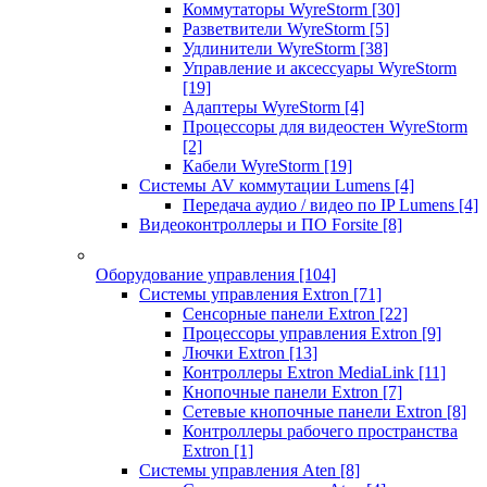
Коммутаторы WyreStorm
[30]
Разветвители WyreStorm
[5]
Удлинители WyreStorm
[38]
Управление и аксессуары WyreStorm
[19]
Адаптеры WyreStorm
[4]
Процессоры для видеостен WyreStorm
[2]
Кабели WyreStorm
[19]
Системы AV коммутации Lumens
[4]
Передача аудио / видео по IP Lumens
[4]
Видеоконтроллеры и ПО Forsite
[8]
Оборудование управления
[104]
Системы управления Extron
[71]
Сенсорные панели Extron
[22]
Процессоры управления Extron
[9]
Лючки Extron
[13]
Контроллеры Extron MediaLink
[11]
Кнопочные панели Extron
[7]
Сетевые кнопочные панели Extron
[8]
Контроллеры рабочего пространства
Extron
[1]
Системы управления Aten
[8]