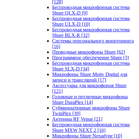
[128]
Беспроводная микрофонная система
Shure QLX-D
[9]
Беспроводная микрофонная система
Shure ULX-D
[10]
Беспроводная микрофонная система
Shure BLX-R
[32]
Системы персонального мониторинга
[16]
Проводные микрофоны Shure
[62]
Программное обеспечение Shure
[3]
Беспроводная микрофонная система
Shure SLX-D
[34]
Микрофоны Shure Motiv Digital для
записи и трансляций
[17]
Аксессуары для микрофонов Shure
[121]
Головные и петличные микрофоны
Shure DuraPlex
[14]
Субминиатюрные микрофоны Shure
TwinPlex
[39]
Антенны RF Venue
[21]
Беспроводная микрофонная система
Shure MXW NEXT 2
[16]
Микрофоны Shure Nexadyne
[10]