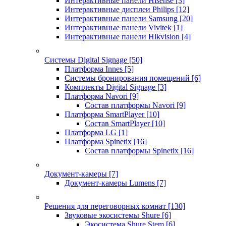
Интерактивные панели Hisense
[3]
Интерактивные дисплеи Philips
[12]
Интерактивные панели Samsung
[20]
Интерактивные панели Vivitek
[1]
Интерактивные панели Hikvision
[4]
Системы Digital Signage
[50]
Платформа Innes
[5]
Системы бронирования помещений
[6]
Комплекты Digital Signage
[3]
Платформа Navori
[9]
Состав платформы Navori
[9]
Платформа SmartPlayer
[10]
Состав SmartPlayer
[10]
Платформа LG
[1]
Платформа Spinetix
[16]
Состав платформы Spinetix
[16]
Документ-камеры
[7]
Документ-камеры Lumens
[7]
Решения для переговорных комнат
[130]
Звуковые экосистемы Shure
[6]
Экосистема Shure Stem
[6]