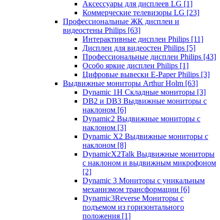
Аксессуары для дисплеев LG
[1]
Коммерческие телевизоры LG
[23]
Профессиональные ЖК дисплеи и
видеостены Philips
[63]
Интерактивные дисплеи Philips
[11]
Дисплеи для видеостен Philips
[5]
Профессиональные дисплеи Philips
[43]
Особо яркие дисплеи Philips
[1]
Цифровые вывески E-Paper Philips
[3]
Выдвижные мониторы Arthur Holm
[63]
Dynamic 1Н Складные мониторы
[3]
DB2 и DB3 Выдвижные мониторы с
наклоном
[6]
Dynamic2 Выдвижные мониторы с
наклоном
[3]
Dynamic X2 Выдвижные мониторы с
наклоном
[8]
DynamicX2Talk Выдвижные мониторы
с наклоном и выдвижным микрофоном
[2]
Dynamic 3 Мониторы с уникальным
механизмом трансформации
[6]
Dynamic3Reverse Мониторы с
подъемом из горизонтального
положения
[1]