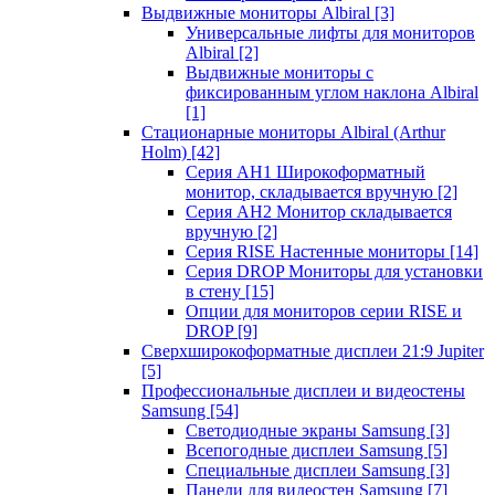
Выдвижные мониторы Albiral
[3]
Универсальные лифты для мониторов
Albiral
[2]
Выдвижные мониторы с
фиксированным углом наклона Albiral
[1]
Стационарные мониторы Albiral (Arthur
Holm)
[42]
Серия AH1 Широкоформатный
монитор, складывается вручную
[2]
Серия AH2 Монитор складывается
вручную
[2]
Серия RISE Настенные мониторы
[14]
Серия DROP Мониторы для установки
в стену
[15]
Опции для мониторов серии RISE и
DROP
[9]
Сверхширокоформатные дисплеи 21:9 Jupiter
[5]
Профессиональные дисплеи и видеостены
Samsung
[54]
Светодиодные экраны Samsung
[3]
Всепогодные дисплеи Samsung
[5]
Специальные дисплеи Samsung
[3]
Панели для видеостен Samsung
[7]