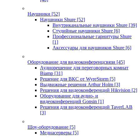
Наушники
[52]
Наушники Shure
[52]
Внутриканальные наушники Shure
[39]
Студийные наушники Shure
[6]
Профессиональные гарнитуры Shure
[1]
Аксессуары для наушников Shure
[6]
Оборудование для видеоконференцсвязи
[45]
Аудиорешение для переговорных комнат
Biamp
[31]
Решение для ВКС от WyreStorm
[5]
Выдвижные решения Arthur Holm
[3]
Решения для видеоконференций Hikvision
[2]
Оборудование для аудио- и
видеоконференций Gonsin
[1]
Решения для видеоконференций TaverLAB
[3]
Шоу-оборудование
[5]
Медиасерверы
[5]