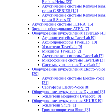
Renkus-Heinz
[23]
Акустические системы Renkus-Heinz
серии C SERIES
[12]
Акустические системы Renkus-Heinz
серии S Series
[3]
Акустические системы TEFRA
[15]
Звуковое оборудование ATEN
[7]
Оборудование звукоусиления TaverLab
[41]
Аудиоинтерфейсы TaverLab
[9]
Аудиопроцессоры TaverLab
[10]
Усилители TaverLab
[9]
Микшеры TaverLab
[2]
Акустические системы TaverLab
[7]
Микрофонные системы TaverLab
[3]
Системы управления TaverLab
[1]
Оборудование звукоусиления Electro-Voice
[29]
Акустические системы Electro-Voice
[21]
Сабвуферы Electro-Voice
[8]
Оборудование звукоусиления Dynacord
[8]
Усилители мощности Dynacord
[8]
Оборудование звукоусиления SHURE
[9]
Усилители Shure
[1]
Громкоговорители Shure
[8]