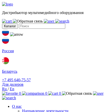
Дистрибьютор мультимедийного оборудования
Каталог
Россия
Беларусь
+7 495 640-75-57
Для дилеров
Ru
/
En
0
0
0
О нас
Направление деятельности