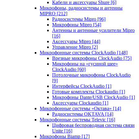
Кабели и аксессуары Shure
[6]
Микрофоны, радиосистемы и антенны
MIPRO
[212]
Радиосистемы Mipro
[96]
Микрофоны Mipro
[54]
Антенны и антенные усилители Mipro
[16]
Аксессуары Mipro
[44]
Управление Mipro
[2]
Микрофонные системы ClockAudio
[148]
Врезные микрофоны ClockAudio
[75]
Микрофоны на «гусиной шее»
ClockAudio
[60]
Потолочные микрофоны ClockAudio
[9]
Интерфейсы ClockAudio
[1]
Готовые комплекты Clockaudio
[1]
Микрофоны Dante/USB ClockAudio
[1]
Аксессуары Clockaudio
[1]
Микрофонные системы «Октава»
[14]
Радиосистемы OKTAVA
[14]
Микрофонные системы Televic
[16]
Цифровая беспроводная система связи
Unite
[16]
Микрофоны Biamp
[17]