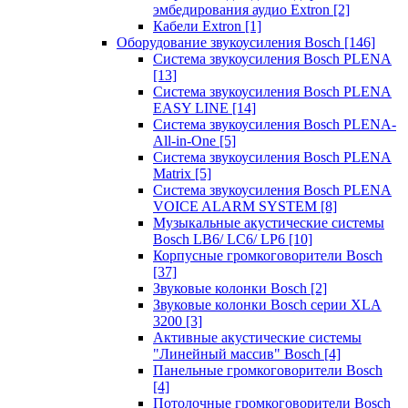
эмбедирования аудио Extron
[2]
Кабели Extron
[1]
Оборудование звукоусиления Bosch
[146]
Система звукоусиления Bosch PLENA
[13]
Система звукоусиления Bosch PLENA
EASY LINE
[14]
Система звукоусиления Bosch PLENA-
All-in-One
[5]
Система звукоусиления Bosch PLENA
Matrix
[5]
Система звукоусиления Bosch PLENA
VOICE ALARM SYSTEM
[8]
Музыкальные акустические системы
Bosch LB6/ LC6/ LP6
[10]
Корпусные громкоговорители Bosch
[37]
Звуковые колонки Bosch
[2]
Звуковые колонки Bosch серии XLA
3200
[3]
Активные акустические системы
"Линейный массив" Bosch
[4]
Панельные громкоговорители Bosch
[4]
Потолочные громкоговорители Bosch