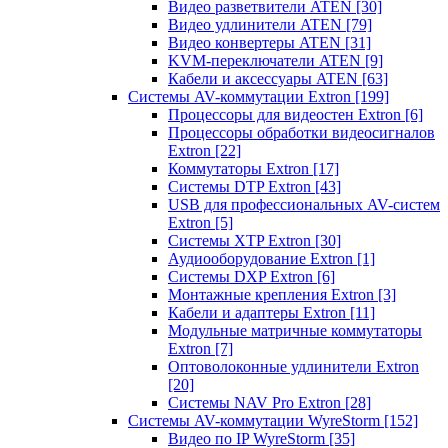
Видео разветвители ATEN
[30]
Видео удлинители ATEN
[79]
Видео конвертеры ATEN
[31]
KVM-переключатели ATEN
[9]
Кабели и аксессуары ATEN
[63]
Системы AV-коммутации Extron
[199]
Процессоры для видеостен Extron
[6]
Процессоры обработки видеосигналов
Extron
[22]
Коммутаторы Extron
[17]
Системы DTP Extron
[43]
USB для профессиональных AV-систем
Extron
[5]
Системы XTP Extron
[30]
Аудиооборудование Extron
[1]
Системы DXP Extron
[6]
Монтажные крепления Extron
[3]
Кабели и адаптеры Extron
[11]
Модульные матричные коммутаторы
Extron
[7]
Оптоволоконные удлинители Extron
[20]
Системы NAV Pro Extron
[28]
Системы AV-коммутации WyreStorm
[152]
Видео по IP WyreStorm
[35]