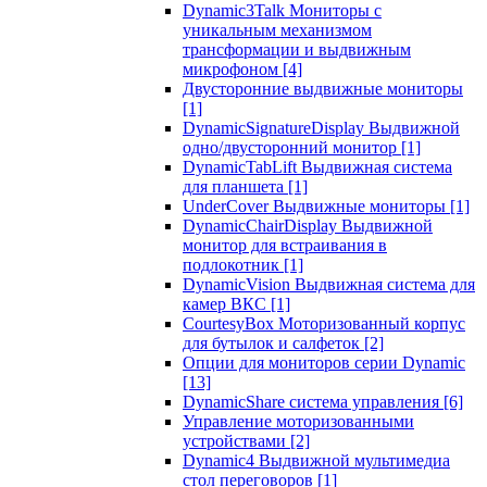
Dynamic3Talk Мониторы с
уникальным механизмом
трансформации и выдвижным
микрофоном
[4]
Двусторонние выдвижные мониторы
[1]
DynamicSignatureDisplay Выдвижной
одно/двусторонний монитор
[1]
DynamicTabLift Выдвижная система
для планшета
[1]
UnderCover Выдвижные мониторы
[1]
DynamicChairDisplay Выдвижной
монитор для встраивания в
подлокотник
[1]
DynamicVision Выдвижная система для
камер ВКС
[1]
CourtesyBox Моторизованный корпус
для бутылок и салфеток
[2]
Опции для мониторов серии Dynamic
[13]
DynamicShare система управления
[6]
Управление моторизованными
устройствами
[2]
Dynamic4 Выдвижной мультимедиа
стол переговоров
[1]