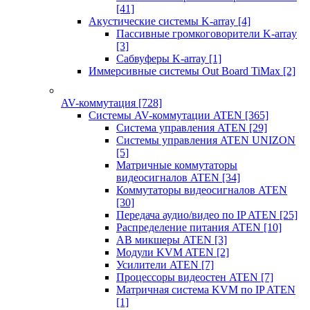
[41]
Акустические системы K-array
[4]
Пассивные громкоговорители K-array
[3]
Сабвуферы K-array
[1]
Иммерсивные системы Out Board TiMax
[2]
AV-коммутация
[728]
Системы AV-коммутации ATEN
[365]
Система управления ATEN
[29]
Системы управления ATEN UNIZON
[5]
Матричные коммутаторы
видеосигналов ATEN
[34]
Коммутаторы видеосигналов ATEN
[30]
Передача аудио/видео по IP ATEN
[25]
Распределение питания ATEN
[10]
АВ микшеры ATEN
[3]
Модули KVM ATEN
[2]
Усилители ATEN
[7]
Процессоры видеостен ATEN
[7]
Матричная система KVM по IP ATEN
[1]