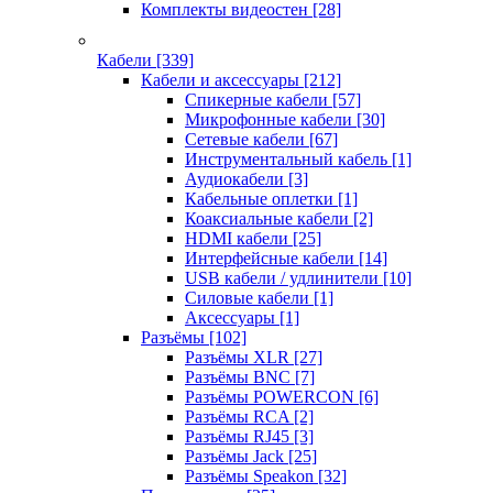
Комплекты видеостен
[28]
Кабели
[339]
Кабели и аксессуары
[212]
Спикерные кабели
[57]
Микрофонные кабели
[30]
Сетевые кабели
[67]
Инструментальный кабель
[1]
Аудиокабели
[3]
Кабельные оплетки
[1]
Коаксиальные кабели
[2]
HDMI кабели
[25]
Интерфейсные кабели
[14]
USB кабели / удлинители
[10]
Силовые кабели
[1]
Аксессуары
[1]
Разъёмы
[102]
Разъёмы XLR
[27]
Разъёмы BNC
[7]
Разъёмы POWERCON
[6]
Разъёмы RCA
[2]
Разъёмы RJ45
[3]
Разъёмы Jack
[25]
Разъёмы Speakon
[32]