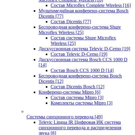
Состав Microflex Complete Wireless
[16]
Мультимедийная конференц-система Bosch
Dicentis
[77]
Состав Dicentis
[77]
Беспроводная конференц-система Shure
Microflex Wireless
[25]
Состав системы Shure Microflex
Wireless
[25]
Дискуссионная система Televic D-Cerno
[19]
Состав Televic D-Cerno
[19]
Дискуссионная система Bosch CCS 1000 D
[14]
Состав Bosch CCS 1000 D
[14]
Беспроводная конференц-система Bosch
Dicentis
[12]
Состав Dicentis Bosch
[12]
Конференц-системы Mipro
[6]
Состав системы Mipro
[3]
Комплекты системы Mipro
[3]
Системы синхронного перевода
[49]
Televic Lingua IR Цифровая ИК система
синхронного перевода и распределения
звука
[8]