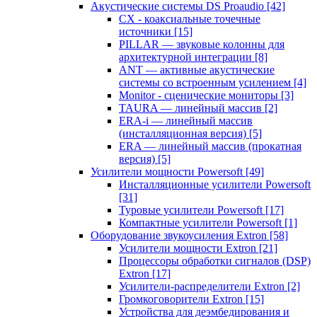
Акустические системы DS Proaudio
[42]
CX - коаксиальные точечные
источники
[15]
PILLAR — звуковые колонны для
архитектурной интеграции
[8]
ANT — активные акустические
системы со встроенным усилением
[4]
Monitor - сценические мониторы
[3]
TAURA — линейный массив
[2]
ERA-i — линейный массив
(инсталляционная версия)
[5]
ERA — линейный массив (прокатная
версия)
[5]
Усилители мощности Powersoft
[49]
Инсталляционные усилители Powersoft
[31]
Туровые усилители Powersoft
[17]
Компактные усилители Powersoft
[1]
Оборудование звукоусиления Extron
[58]
Усилители мощности Extron
[21]
Процессоры обработки сигналов (DSP)
Extron
[17]
Усилители-распределители Extron
[2]
Громкоговорители Extron
[15]
Устройства для деэмбедирования и