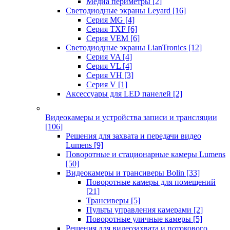
Медиа периметры
[2]
Светодиодные экраны Leyard
[16]
Серия MG
[4]
Серия TXF
[6]
Серия VEM
[6]
Светодиодные экраны LianTronics
[12]
Серия VA
[4]
Серия VL
[4]
Серия VH
[3]
Серия V
[1]
Аксессуары для LED панелей
[2]
Видеокамеры и устройства записи и трансляции
[106]
Решения для захвата и передачи видео
Lumens
[9]
Поворотные и стационарные камеры Lumens
[50]
Видеокамеры и трансиверы Bolin
[33]
Поворотные камеры для помещений
[21]
Трансиверы
[5]
Пульты управления камерами
[2]
Поворотные уличные камеры
[5]
Решения для видеозахвата и потокового