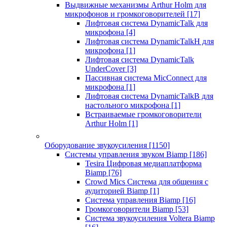
Выдвижные механизмы Arthur Holm для
микрофонов и громкоговорителей
[17]
Лифтовая система DynamicTalk для
микрофона
[4]
Лифтовая система DynamicTalkH для
микрофона
[1]
Лифтовая система DynamicTalk
UnderCover
[3]
Пассивная система MicConnect для
микрофона
[1]
Лифтовая система DynamicTalkB для
настольного микрофона
[1]
Встраиваемые громкоговорители
Arthur Holm
[1]
Оборудование звукоусиления
[1150]
Системы управления звуком Biamp
[186]
Tesira Цифровая медиаплатформа
Biamp
[76]
Crowd Mics Система для общения с
аудиторией Biamp
[1]
Система управления Biamp
[16]
Громкоговорители Biamp
[53]
Система звукоусиления Voltera Biamp