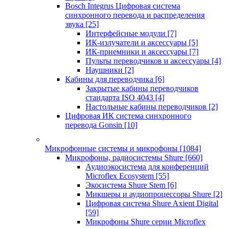
Bosch Integrus Цифровая система
синхронного перевода и распределения
звука
[25]
Интерфейсные модули
[7]
ИК-излучатели и аксессуары
[5]
ИК-приемники и аксессуары
[7]
Пульты переводчиков и аксессуары
[4]
Наушники
[2]
Кабины для переводчика
[6]
Закрытые кабины переводчиков
стандарта ISO 4043
[4]
Настольные кабины переводчиков
[2]
Цифровая ИК система синхронного
перевода Gonsin
[10]
Микрофонные системы и микрофоны
[1084]
Микрофоны, радиосистемы Shure
[660]
Аудиоэкосистема для конференций
Microflex Ecosystem
[55]
Экосистема Shure Stem
[6]
Микшеры и аудиопроцессоры Shure
[2]
Цифровая система Shure Axient Digital
[59]
Микрофоны Shure серии Microflex