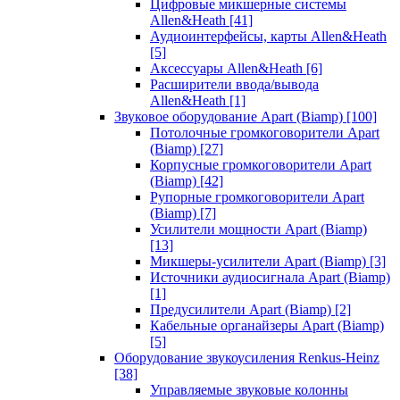
Цифровые микшерные системы
Allen&Heath
[41]
Аудиоинтерфейсы, карты Allen&Heath
[5]
Аксессуары Allen&Heath
[6]
Расширители ввода/вывода
Allen&Heath
[1]
Звуковое оборудование Apart (Biamp)
[100]
Потолочные громкоговорители Apart
(Biamp)
[27]
Корпусные громкоговорители Apart
(Biamp)
[42]
Рупорные громкоговорители Apart
(Biamp)
[7]
Усилители мощности Apart (Biamp)
[13]
Микшеры-усилители Apart (Biamp)
[3]
Источники аудиосигнала Apart (Biamp)
[1]
Предусилители Apart (Biamp)
[2]
Кабельные органайзеры Apart (Biamp)
[5]
Оборудование звукоусиления Renkus-Heinz
[38]
Управляемые звуковые колонны