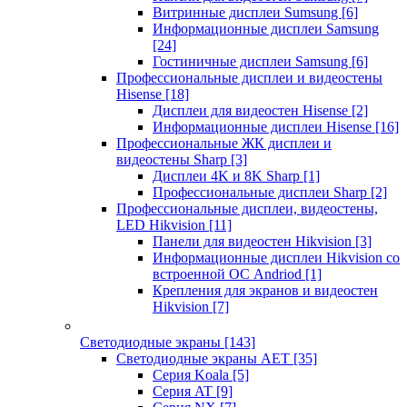
Витринные дисплеи Sumsung
[6]
Информационные дисплеи Samsung
[24]
Гостиничные дисплеи Samsung
[6]
Профессиональные дисплеи и видеостены
Hisense
[18]
Дисплеи для видеостен Hisense
[2]
Информационные дисплеи Hisense
[16]
Профессиональные ЖК дисплеи и
видеостены Sharp
[3]
Дисплеи 4K и 8K Sharp
[1]
Профессиональные дисплеи Sharp
[2]
Профессиональные дисплеи, видеостены,
LED Hikvision
[11]
Панели для видеостен Hikvision
[3]
Информационные дисплеи Hikvision со
встроенной ОС Andriod
[1]
Крепления для экранов и видеостен
Hikvision
[7]
Светодиодные экраны
[143]
Светодиодные экраны AET
[35]
Cерия Koala
[5]
Серия AT
[9]