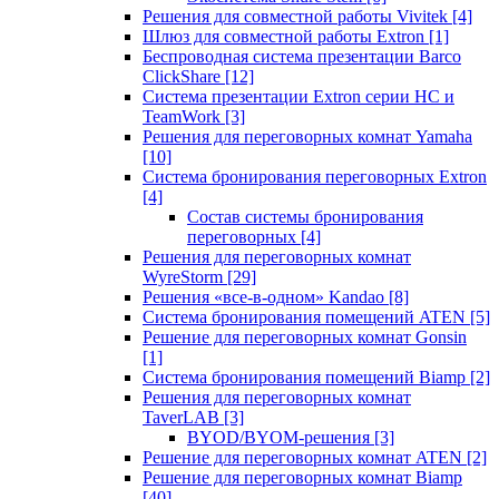
Решения для совместной работы Vivitek
[4]
Шлюз для совместной работы Extron
[1]
Беспроводная система презентации Barco
ClickShare
[12]
Система презентации Extron серии HC и
TeamWork
[3]
Решения для переговорных комнат Yamaha
[10]
Система бронирования переговорных Extron
[4]
Состав системы бронирования
переговорных
[4]
Решения для переговорных комнат
WyreStorm
[29]
Решения «все-в-одном» Kandao
[8]
Система бронирования помещений ATEN
[5]
Решение для переговорных комнат Gonsin
[1]
Система бронирования помещений Biamp
[2]
Решения для переговорных комнат
TaverLAB
[3]
BYOD/BYOM-решения
[3]
Решение для переговорных комнат ATEN
[2]
Решение для переговорных комнат Biamp
[40]