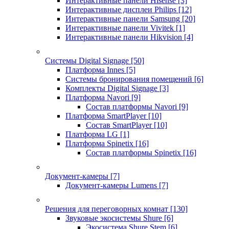
Интерактивные панели Hisense
[3]
Интерактивные дисплеи Philips
[12]
Интерактивные панели Samsung
[20]
Интерактивные панели Vivitek
[1]
Интерактивные панели Hikvision
[4]
Системы Digital Signage
[50]
Платформа Innes
[5]
Системы бронирования помещений
[6]
Комплекты Digital Signage
[3]
Платформа Navori
[9]
Состав платформы Navori
[9]
Платформа SmartPlayer
[10]
Состав SmartPlayer
[10]
Платформа LG
[1]
Платформа Spinetix
[16]
Состав платформы Spinetix
[16]
Документ-камеры
[7]
Документ-камеры Lumens
[7]
Решения для переговорных комнат
[130]
Звуковые экосистемы Shure
[6]
Экосистема Shure Stem
[6]