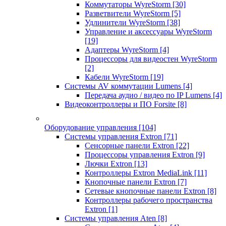
Коммутаторы WyreStorm
[30]
Разветвители WyreStorm
[5]
Удлинители WyreStorm
[38]
Управление и аксессуары WyreStorm
[19]
Адаптеры WyreStorm
[4]
Процессоры для видеостен WyreStorm
[2]
Кабели WyreStorm
[19]
Системы AV коммутации Lumens
[4]
Передача аудио / видео по IP Lumens
[4]
Видеоконтроллеры и ПО Forsite
[8]
Оборудование управления
[104]
Системы управления Extron
[71]
Сенсорные панели Extron
[22]
Процессоры управления Extron
[9]
Лючки Extron
[13]
Контроллеры Extron MediaLink
[11]
Кнопочные панели Extron
[7]
Сетевые кнопочные панели Extron
[8]
Контроллеры рабочего пространства
Extron
[1]
Системы управления Aten
[8]