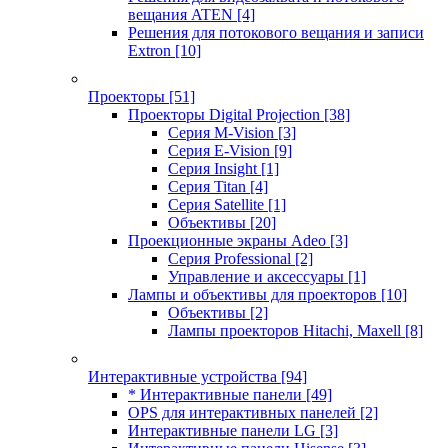
вещания ATEN
[4]
Решения для потокового вещания и записи
Extron
[10]
Проекторы
[51]
Проекторы Digital Projection
[38]
Серия M-Vision
[3]
Серия E-Vision
[9]
Серия Insight
[1]
Серия Titan
[4]
Серия Satellite
[1]
Объективы
[20]
Проекционные экраны Adeo
[3]
Серия Professional
[2]
Управление и аксессуары
[1]
Лампы и объективы для проекторов
[10]
Объективы
[2]
Лампы проекторов Hitachi, Maxell
[8]
Интерактивные устройства
[94]
* Интерактивные панели
[49]
OPS для интерактивных панелей
[2]
Интерактивные панели LG
[3]