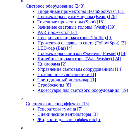
Световое оборудование
[243]
Гибридные прожекторы BeamSpotWash
[31]
Прожекторы с узким лучом (Beam)
[26]
Точечные прожекторы (Spot)
[15]
Заливные световые головы (Wash)
[39]
PAR-прожектор
[34]
Профильные прожекторы (Profile)
[9]
Прожектор следящего света (FollowSpot)
[2]
LED-бар (Bar)
[4]
Прожекторы с линзой Френеля (Fresnel)
[14]
Линейные прожекторы (Wall Washer)
[24]
Циклорама
[2]
Управление световым оборудованием
[14]
Потолочные светильники
[1]
Светодиодный диско-шар
[1]
Стробоскопы
[8]
Аксессуары для светового оборудования
[19]
Сценические спецэффекты
[15]
Генераторы тумана
[7]
Сценические вентиляторы
[3]
Жидкости для спецэффектов
[5]