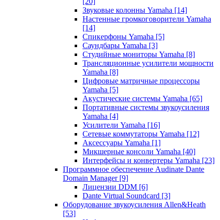
[20]
Звуковые колонны Yamaha
[14]
Настенные громкоговорители Yamaha
[14]
Спикерфоны Yamaha
[5]
Саундбары Yamaha
[3]
Студийные мониторы Yamaha
[8]
Трансляционные усилители мощности
Yamaha
[8]
Цифровые матричные процессоры
Yamaha
[5]
Акустические системы Yamaha
[65]
Портативные системы звукоусиления
Yamaha
[4]
Усилители Yamaha
[16]
Сетевые коммутаторы Yamaha
[12]
Аксессуары Yamaha
[1]
Микшерные консоли Yamaha
[40]
Интерфейсы и конвертеры Yamaha
[23]
Программное обеспечение Audinate Dante
Domain Manager
[9]
Лицензии DDM
[6]
Dante Virtual Soundcard
[3]
Оборудование звукоусиления Allen&Heath
[53]