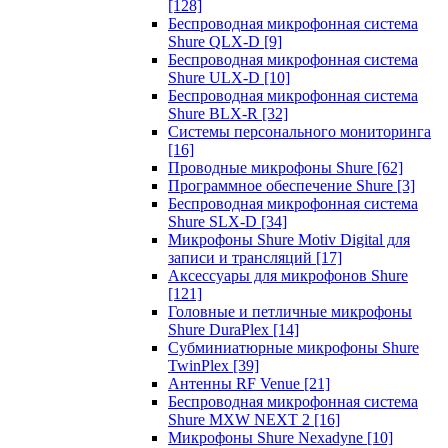
[128]
Беспроводная микрофонная система
Shure QLX-D
[9]
Беспроводная микрофонная система
Shure ULX-D
[10]
Беспроводная микрофонная система
Shure BLX-R
[32]
Системы персонального мониторинга
[16]
Проводные микрофоны Shure
[62]
Программное обеспечение Shure
[3]
Беспроводная микрофонная система
Shure SLX-D
[34]
Микрофоны Shure Motiv Digital для
записи и трансляций
[17]
Аксессуары для микрофонов Shure
[121]
Головные и петличные микрофоны
Shure DuraPlex
[14]
Субминиатюрные микрофоны Shure
TwinPlex
[39]
Антенны RF Venue
[21]
Беспроводная микрофонная система
Shure MXW NEXT 2
[16]
Микрофоны Shure Nexadyne
[10]