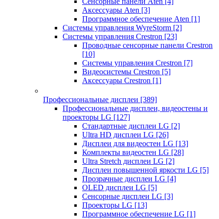
Сенсорные панели Aten
[4]
Аксессуары Aten
[3]
Программное обеспечение Aten
[1]
Системы управления WyreStorm
[2]
Системы управления Crestron
[23]
Проводные сенсорные панели Crestron
[10]
Системы управления Crestron
[7]
Видеосистемы Crestron
[5]
Аксессуары Crestron
[1]
Профессиональные дисплеи
[389]
Профессиональные дисплеи, видеостены и
проекторы LG
[127]
Стандартные дисплеи LG
[2]
Ultra HD дисплеи LG
[26]
Дисплеи для видеостен LG
[13]
Комплекты видеостен LG
[28]
Ultra Stretch дисплеи LG
[2]
Дисплеи повышенной яркости LG
[5]
Прозрачные дисплеи LG
[4]
OLED дисплеи LG
[5]
Сенсорные дисплеи LG
[3]
Проекторы LG
[13]
Программное обеспечение LG
[1]