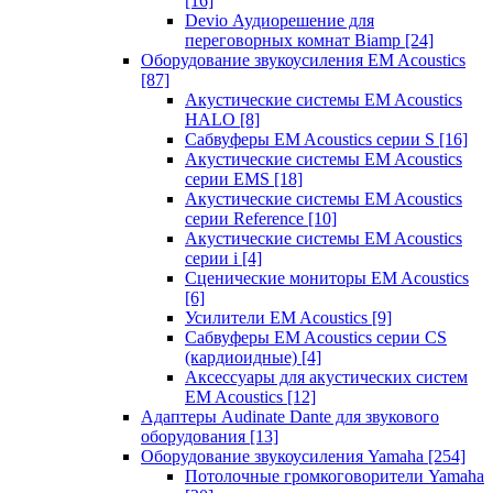
[16]
Devio Аудиорешение для
переговорных комнат Biamp
[24]
Оборудование звукоусиления EM Acoustics
[87]
Акустические системы EM Acoustics
HALO
[8]
Сабвуферы EM Acoustics серии S
[16]
Акустические системы EM Acoustics
серии EMS
[18]
Акустические системы EM Acoustics
серии Reference
[10]
Акустические системы EM Acoustics
серии i
[4]
Сценические мониторы EM Acoustics
[6]
Усилители EM Acoustics
[9]
Сабвуферы EM Acoustics серии CS
(кардиоидные)
[4]
Аксессуары для акустических систем
EM Acoustics
[12]
Адаптеры Audinate Dante для звукового
оборудования
[13]
Оборудование звукоусиления Yamaha
[254]
Потолочные громкоговорители Yamaha