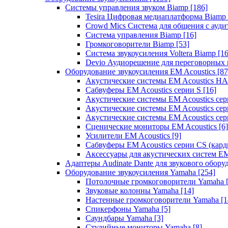
Системы управления звуком Biamp
[186]
Tesira Цифровая медиаплатформа Biamp
Crowd Mics Система для общения с ауд
Система управления Biamp
[16]
Громкоговорители Biamp
[53]
Система звукоусиления Voltera Biamp
[16
Devio Аудиорешение для переговорных
Оборудование звукоусиления EM Acoustics
[87
Акустические системы EM Acoustics 
Сабвуферы EM Acoustics серии S
[16]
Акустические системы EM Acoustics с
Акустические системы EM Acoustics сер
Акустические системы EM Acoustics сер
Сценические мониторы EM Acoustics
[6]
Усилители EM Acoustics
[9]
Сабвуферы EM Acoustics серии CS (кар
Аксессуары для акустических систем EM
Адаптеры Audinate Dante для звукового обор
Оборудование звукоусиления Yamaha
[254]
Потолочные громкоговорители Yamaha
Звуковые колонны Yamaha
[14]
Настенные громкоговорители Yamaha
[1
Спикерфоны Yamaha
[5]
Саундбары Yamaha
[3]
Студийные мониторы Yamaha
[8]