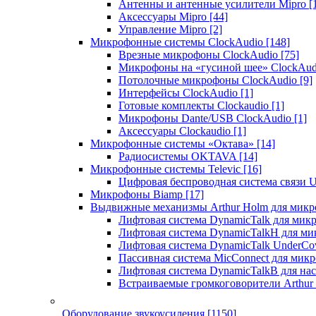
Антенны и антенные усилители Mipro
[
Аксессуары Mipro
[44]
Управление Mipro
[2]
Микрофонные системы ClockAudio
[148]
Врезные микрофоны ClockAudio
[75]
Микрофоны на «гусиной шее» ClockAu
Потолочные микрофоны ClockAudio
[9]
Интерфейсы ClockAudio
[1]
Готовые комплекты Clockaudio
[1]
Микрофоны Dante/USB ClockAudio
[1]
Аксессуары Clockaudio
[1]
Микрофонные системы «Октава»
[14]
Радиосистемы OKTAVA
[14]
Микрофонные системы Televic
[16]
Цифровая беспроводная система связи U
Микрофоны Biamp
[17]
Выдвижные механизмы Arthur Holm для микр
Лифтовая система DynamicTalk для ми
Лифтовая система DynamicTalkH для м
Лифтовая система DynamicTalk UnderCo
Пассивная система MicConnect для мик
Лифтовая система DynamicTalkB для на
Встраиваемые громкоговорители Arthu
Оборудование звукоусиления
[1150]