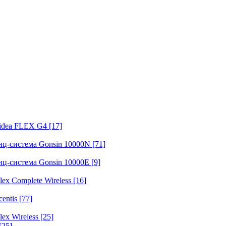
fidea FLEX G4
[17]
нц-система Gonsin 10000N
[71]
нц-система Gonsin 10000E
[9]
ex Complete Wireless
[16]
entis
[77]
ex Wireless
[25]
[25]