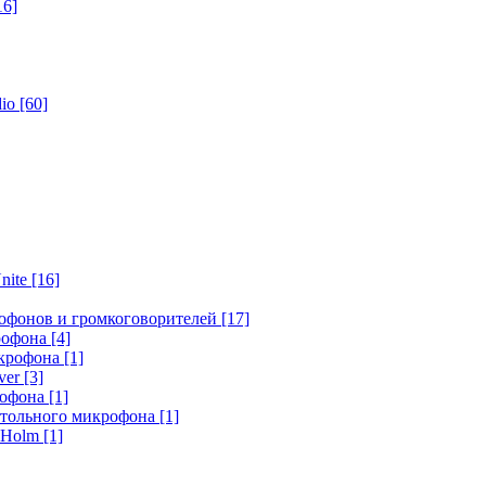
16]
dio
[60]
nite
[16]
офонов и громкоговорителей
[17]
крофона
[4]
икрофона
[1]
ver
[3]
рофона
[1]
стольного микрофона
[1]
r Holm
[1]