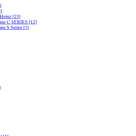
]
8]
-Heinz
[23]
ерии C SERIES
[12]
ии S Series
[3]
]