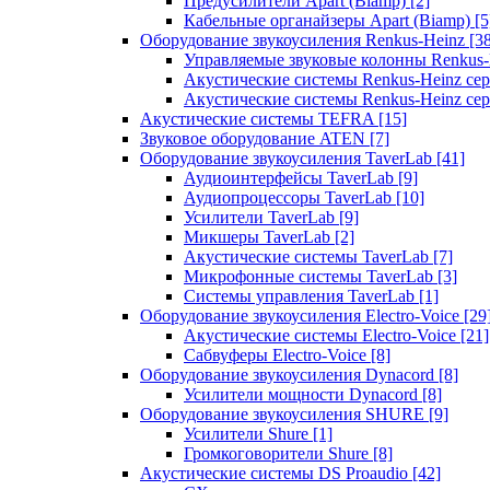
Предусилители Apart (Biamp)
[2]
Кабельные органайзеры Apart (Biamp)
[5
Оборудование звукоусиления Renkus-Heinz
[3
Управляемые звуковые колонны Renkus
Акустические системы Renkus-Heinz с
Акустические системы Renkus-Heinz сер
Акустические системы TEFRA
[15]
Звуковое оборудование ATEN
[7]
Оборудование звукоусиления TaverLab
[41]
Аудиоинтерфейсы TaverLab
[9]
Аудиопроцессоры TaverLab
[10]
Усилители TaverLab
[9]
Микшеры TaverLab
[2]
Акустические системы TaverLab
[7]
Микрофонные системы TaverLab
[3]
Системы управления TaverLab
[1]
Оборудование звукоусиления Electro-Voice
[29
Акустические системы Electro-Voice
[21]
Сабвуферы Electro-Voice
[8]
Оборудование звукоусиления Dynacord
[8]
Усилители мощности Dynacord
[8]
Оборудование звукоусиления SHURE
[9]
Усилители Shure
[1]
Громкоговорители Shure
[8]
Акустические системы DS Proaudio
[42]