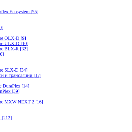
flex Ecosystem
[55]
9]
ure QLX-D
[9]
ure ULX-D
[10]
ure BLX-R
[32]
6]
ure SLX-D
[34]
иси и трансляций
[17]
e DuraPlex
[14]
nPlex
[39]
hure MXW NEXT 2
[16]
O
[212]