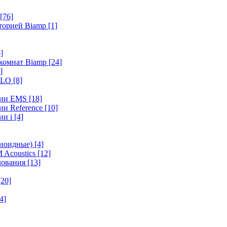
[76]
иторией Biamp
[1]
]
 комнат Biamp
[24]
]
HALO
[8]
ерии EMS
[18]
ии Reference
[10]
ии i
[4]
диоидные)
[4]
 Acoustics
[12]
удования
[13]
[20]
4]