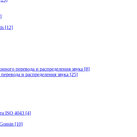
]
tis
[12]
онного перевода и распределения звука
[8]
 перевода и распределения звука
[25]
та ISO 4043
[4]
 Gonsin
[10]