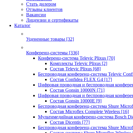
Стать дилером
Отзывы клиентов
Вакансии
Лицензии и сертификаты
Каталог
Уцененные товары
[32]
Конференц-системы
[336]
Конференц-система Televic Plixus
[70]
Комплекты Televic Plixus
[2]
Состав Televic Plixus
[68]
Беспроводная конференц-система Televic Con
Состав Confidea FLEX G4
[17]
Цифровая проводная и беспроводная конфере
Состав Gonsin 10000N
[71]
Цифровая проводная и беспроводная конфере
Состав Gonsin 10000E
[9]
Беспроводная конференц-система Shure Microfl
Состав Microflex Complete Wireless
[16]
Мультимедийная конференц-система Bosch Dic
Состав Dicentis
[77]
Беспроводная конференц-система Shure Microfl
Состав системы Shure Microflex Wireless