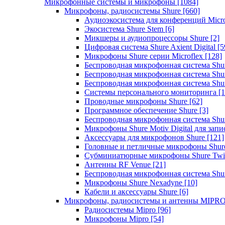
Микрофонные системы и микрофоны
[1084]
Микрофоны, радиосистемы Shure
[660]
Аудиоэкосистема для конференций Micro
Экосистема Shure Stem
[6]
Микшеры и аудиопроцессоры Shure
[2]
Цифровая система Shure Axient Digital
[5
Микрофоны Shure серии Microflex
[128]
Беспроводная микрофонная система Sh
Беспроводная микрофонная система Sh
Беспроводная микрофонная система Sh
Системы персонального мониторинга
[1
Проводные микрофоны Shure
[62]
Программное обеспечение Shure
[3]
Беспроводная микрофонная система Sh
Микрофоны Shure Motiv Digital для зап
Аксессуары для микрофонов Shure
[121]
Головные и петличные микрофоны Shur
Субминиатюрные микрофоны Shure Twi
Антенны RF Venue
[21]
Беспроводная микрофонная система S
Микрофоны Shure Nexadyne
[10]
Кабели и аксессуары Shure
[6]
Микрофоны, радиосистемы и антенны MIPR
Радиосистемы Mipro
[96]
Микрофоны Mipro
[54]