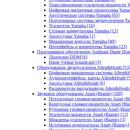
Трансляционные усилители мощности 
Цифровые матричные процессоры Yam
Акустические системы Yamaha
[65]
Портативные системы звукоусиления Y
Усилители Yamaha
[16]
Сетевые коммутаторы Yamaha
[12]
Аксессуары Yamaha
[1]
Микшерные консоли Yamaha
[40]
Интерфейсы и конвертеры Yamaha
[23]
Программное обеспечение Audinate Dante Do
Лицензии DDM
[6]
Dante Virtual Soundcard
[3]
Оборудование звукоусиления Allen&Heath
[53
Цифровые микшерные системы Allen&
Аудиоинтерфейсы, карты Allen&Heath
[
Аксессуары Allen&Heath
[6]
Расширители ввода/вывода Allen&Heat
Звуковое оборудование Apart (Biamp)
[100]
Потолочные громкоговорители Apart (B
Корпусные громкоговорители Apart (Bi
Рупорные громкоговорители Apart (Bia
Усилители мощности Apart (Biamp)
[13]
Микшеры-усилители Apart (Biamp)
[3]
Источники аудиосигнала Apart (Biamp)
[