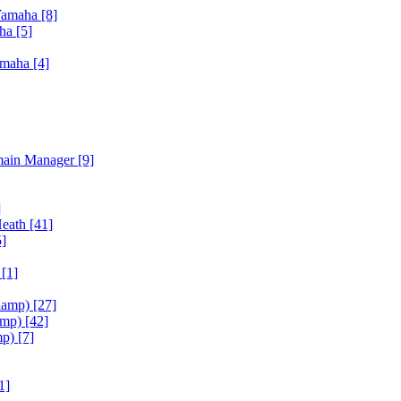
Yamaha
[8]
aha
[5]
amaha
[4]
main Manager
[9]
]
Heath
[41]
5]
h
[1]
iamp)
[27]
amp)
[42]
mp)
[7]
1]