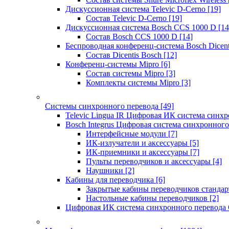
Дискуссионная система Televic D-Cerno
[19]
Состав Televic D-Cerno
[19]
Дискуссионная система Bosch CCS 1000 D
[14
Состав Bosch CCS 1000 D
[14]
Беспроводная конференц-система Bosch Dicen
Состав Dicentis Bosch
[12]
Конференц-системы Mipro
[6]
Состав системы Mipro
[3]
Комплекты системы Mipro
[3]
Системы синхронного перевода
[49]
Televic Lingua IR Цифровая ИК система синхр
Bosch Integrus Цифровая система синхронного
Интерфейсные модули
[7]
ИК-излучатели и аксессуары
[5]
ИК-приемники и аксессуары
[7]
Пульты переводчиков и аксессуары
[4]
Наушники
[2]
Кабины для переводчика
[6]
Закрытые кабины переводчиков стандар
Настольные кабины переводчиков
[2]
Цифровая ИК система синхронного перевода