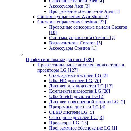
Сенсорные панели Aten
[4]
Аксессуары Aten
[3]
Программное обеспечение Aten
[1]
Системы управления WyreStorm
[2]
Системы управления Crestron
[23]
Проводные сенсорные панели Crestron
[10]
Системы управления Crestron
[7]
Видеосистемы Crestron
[5]
Аксессуары Crestron
[1]
Профессиональные дисплеи
[389]
Профессиональные дисплеи, видеостены и
проекторы LG
[127]
Стандартные дисплеи LG
[2]
Ultra HD дисплеи LG
[26]
Дисплеи для видеостен LG
[13]
Комплекты видеостен LG
[28]
Ultra Stretch дисплеи LG
[2]
Дисплеи повышенной яркости LG
[5]
Прозрачные дисплеи LG
[4]
OLED дисплеи LG
[5]
Сенсорные дисплеи LG
[3]
Проекторы LG
[13]
Программное обеспечение LG
[1]