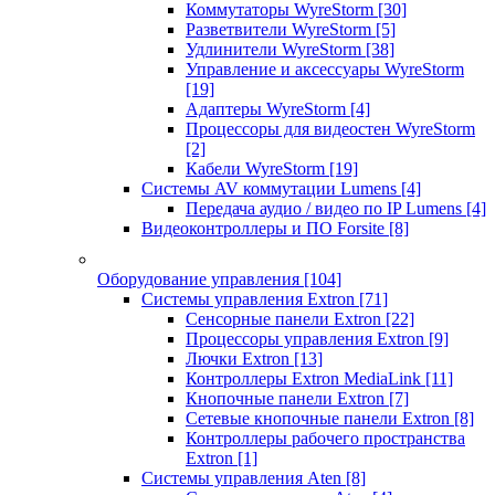
Коммутаторы WyreStorm
[30]
Разветвители WyreStorm
[5]
Удлинители WyreStorm
[38]
Управление и аксессуары WyreStorm
[19]
Адаптеры WyreStorm
[4]
Процессоры для видеостен WyreStorm
[2]
Кабели WyreStorm
[19]
Системы AV коммутации Lumens
[4]
Передача аудио / видео по IP Lumens
[4]
Видеоконтроллеры и ПО Forsite
[8]
Оборудование управления
[104]
Системы управления Extron
[71]
Сенсорные панели Extron
[22]
Процессоры управления Extron
[9]
Лючки Extron
[13]
Контроллеры Extron MediaLink
[11]
Кнопочные панели Extron
[7]
Сетевые кнопочные панели Extron
[8]
Контроллеры рабочего пространства
Extron
[1]
Системы управления Aten
[8]