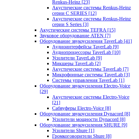
Renkus-Heinz
[23]
Акустические системы Renkus-Heinz
серии C SERIES
[12]
Акустические системы Renkus-Heinz
серии S Series
[3]
Акустические системы TEFRA
[15]
Звуковое оборудование ATEN
[7]
Оборудование звукоусиления TaverLab
[41]
Аудиоинтерфейсы TaverLab
[9]
Аудиопроцессоры TaverLab
[10]
Усилители TaverLab
[9]
Микшеры TaverLab
[2]
Акустические системы TaverLab
[7]
Микрофонные системы TaverLab
[3]
Системы управления TaverLab
[1]
Оборудование звукоусиления Electro-Voice
[29]
Акустические системы Electro-Voice
[21]
Сабвуферы Electro-Voice
[8]
Оборудование звукоусиления Dynacord
[8]
Усилители мощности Dynacord
[8]
Оборудование звукоусиления SHURE
[9]
Усилители Shure
[1]
Громкоговорители Shure
[8]