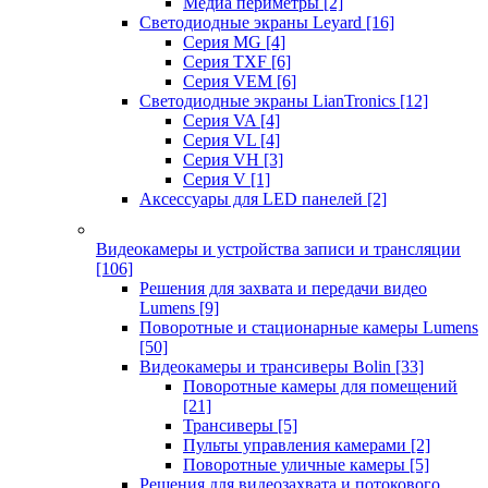
Медиа периметры
[2]
Светодиодные экраны Leyard
[16]
Серия MG
[4]
Серия TXF
[6]
Серия VEM
[6]
Светодиодные экраны LianTronics
[12]
Серия VA
[4]
Серия VL
[4]
Серия VH
[3]
Серия V
[1]
Аксессуары для LED панелей
[2]
Видеокамеры и устройства записи и трансляции
[106]
Решения для захвата и передачи видео
Lumens
[9]
Поворотные и стационарные камеры Lumens
[50]
Видеокамеры и трансиверы Bolin
[33]
Поворотные камеры для помещений
[21]
Трансиверы
[5]
Пульты управления камерами
[2]
Поворотные уличные камеры
[5]
Решения для видеозахвата и потокового