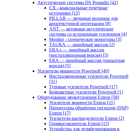
Акустические системы DS Proaudio
[42]
CX - коаксиальные точечные
источники
[15]
PILLAR — звуковые колонны для
архитектурной интеграции
[8]
ANT — активные акустические
системы со встроенным усилением
[4]
Monitor - сценические мониторы
[3]
TAURA — линейный массив
[2]
ERA-i — линейный массив
(инсталляционная версия)
[5]
ERA — линейный массив (прокатная
версия)
[5]
Усилители мощности Powersoft
[49]
Инсталляционные усилители Powersoft
[31]
Туровые усилители Powersoft
[17]
Компактные усилители Powersoft
[1]
Оборудование звукоусиления Extron
[58]
Усилители мощности Extron
[21]
Процессоры обработки сигналов (DSP)
Extron
[17]
Усилители-распределители Extron
[2]
Громкоговорители Extron
[15]
Устройства для деэмбедирования и