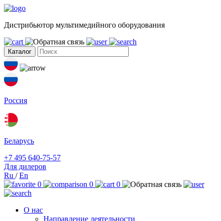
Дистрибьютор мультимедийного оборудования
Каталог
Россия
Беларусь
+7 495 640-75-57
Для дилеров
Ru
/
En
0
0
0
О нас
Направление деятельности