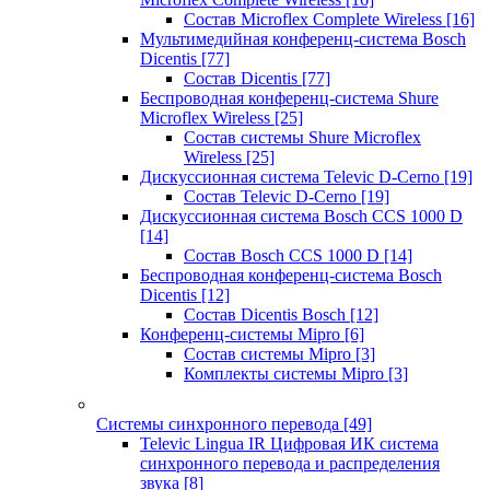
Состав Microflex Complete Wireless
[16]
Мультимедийная конференц-система Bosch
Dicentis
[77]
Состав Dicentis
[77]
Беспроводная конференц-система Shure
Microflex Wireless
[25]
Состав системы Shure Microflex
Wireless
[25]
Дискуссионная система Televic D-Cerno
[19]
Состав Televic D-Cerno
[19]
Дискуссионная система Bosch CCS 1000 D
[14]
Состав Bosch CCS 1000 D
[14]
Беспроводная конференц-система Bosch
Dicentis
[12]
Состав Dicentis Bosch
[12]
Конференц-системы Mipro
[6]
Состав системы Mipro
[3]
Комплекты системы Mipro
[3]
Системы синхронного перевода
[49]
Televic Lingua IR Цифровая ИК система
синхронного перевода и распределения
звука
[8]