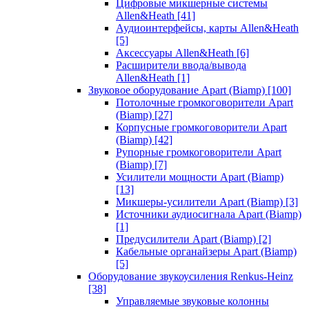
Цифровые микшерные системы
Allen&Heath
[41]
Аудиоинтерфейсы, карты Allen&Heath
[5]
Аксессуары Allen&Heath
[6]
Расширители ввода/вывода
Allen&Heath
[1]
Звуковое оборудование Apart (Biamp)
[100]
Потолочные громкоговорители Apart
(Biamp)
[27]
Корпусные громкоговорители Apart
(Biamp)
[42]
Рупорные громкоговорители Apart
(Biamp)
[7]
Усилители мощности Apart (Biamp)
[13]
Микшеры-усилители Apart (Biamp)
[3]
Источники аудиосигнала Apart (Biamp)
[1]
Предусилители Apart (Biamp)
[2]
Кабельные органайзеры Apart (Biamp)
[5]
Оборудование звукоусиления Renkus-Heinz
[38]
Управляемые звуковые колонны