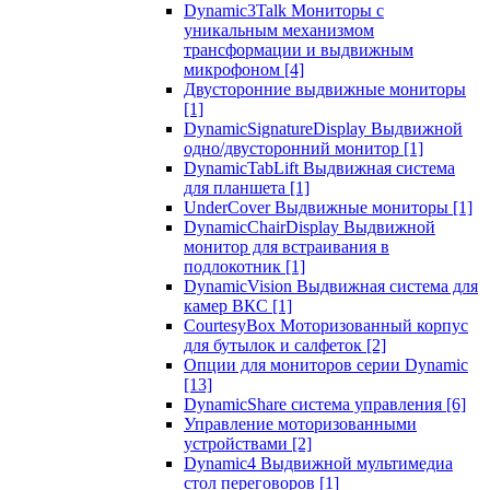
Dynamic3Talk Мониторы с
уникальным механизмом
трансформации и выдвижным
микрофоном
[4]
Двусторонние выдвижные мониторы
[1]
DynamicSignatureDisplay Выдвижной
одно/двусторонний монитор
[1]
DynamicTabLift Выдвижная система
для планшета
[1]
UnderCover Выдвижные мониторы
[1]
DynamicChairDisplay Выдвижной
монитор для встраивания в
подлокотник
[1]
DynamicVision Выдвижная система для
камер ВКС
[1]
CourtesyBox Моторизованный корпус
для бутылок и салфеток
[2]
Опции для мониторов серии Dynamic
[13]
DynamicShare система управления
[6]
Управление моторизованными
устройствами
[2]
Dynamic4 Выдвижной мультимедиа
стол переговоров
[1]