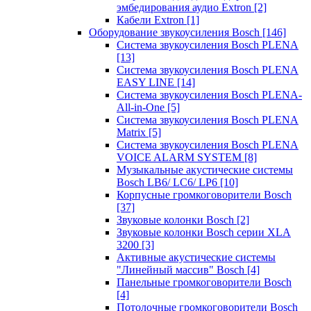
эмбедирования аудио Extron
[2]
Кабели Extron
[1]
Оборудование звукоусиления Bosch
[146]
Система звукоусиления Bosch PLENA
[13]
Система звукоусиления Bosch PLENA
EASY LINE
[14]
Система звукоусиления Bosch PLENA-
All-in-One
[5]
Система звукоусиления Bosch PLENA
Matrix
[5]
Система звукоусиления Bosch PLENA
VOICE ALARM SYSTEM
[8]
Музыкальные акустические системы
Bosch LB6/ LC6/ LP6
[10]
Корпусные громкоговорители Bosch
[37]
Звуковые колонки Bosch
[2]
Звуковые колонки Bosch серии XLA
3200
[3]
Активные акустические системы
"Линейный массив" Bosch
[4]
Панельные громкоговорители Bosch
[4]
Потолочные громкоговорители Bosch