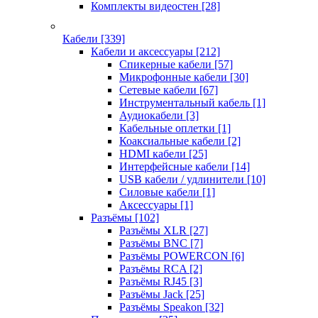
Комплекты видеостен
[28]
Кабели
[339]
Кабели и аксессуары
[212]
Спикерные кабели
[57]
Микрофонные кабели
[30]
Сетевые кабели
[67]
Инструментальный кабель
[1]
Аудиокабели
[3]
Кабельные оплетки
[1]
Коаксиальные кабели
[2]
HDMI кабели
[25]
Интерфейсные кабели
[14]
USB кабели / удлинители
[10]
Силовые кабели
[1]
Аксессуары
[1]
Разъёмы
[102]
Разъёмы XLR
[27]
Разъёмы BNC
[7]
Разъёмы POWERCON
[6]
Разъёмы RCA
[2]
Разъёмы RJ45
[3]
Разъёмы Jack
[25]
Разъёмы Speakon
[32]