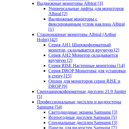
Выдвижные мониторы Albiral
[3]
Универсальные лифты для мониторов
Albiral
[2]
Выдвижные мониторы с
фиксированным углом наклона Albiral
[1]
Стационарные мониторы Albiral (Arthur
Holm)
[42]
Серия AH1 Широкоформатный
монитор, складывается вручную
[2]
Серия AH2 Монитор складывается
вручную
[2]
Серия RISE Настенные мониторы
[14]
Серия DROP Мониторы для установки
в стену
[15]
Опции для мониторов серии RISE и
DROP
[9]
Сверхширокоформатные дисплеи 21:9 Jupiter
[5]
Профессиональные дисплеи и видеостены
Samsung
[54]
Светодиодные экраны Samsung
[3]
Всепогодные дисплеи Samsung
[5]
Специальные дисплеи Samsung
[3]
Панели для видеостен Samsung
[7]