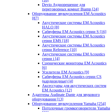
[16]
Devio Аудиорешение для
переговорных комнат Biamp
[24]
Оборудование звукоусиления EM Acoustics
[87]
Акустические системы EM Acoustics
HALO
[8]
Сабвуферы EM Acoustics серии S
[16]
Акустические системы EM Acoustics
серии EMS
[18]
Акустические системы EM Acoustics
серии Reference
[10]
Акустические системы EM Acoustics
серии i
[4]
Сценические мониторы EM Acoustics
[6]
Усилители EM Acoustics
[9]
Сабвуферы EM Acoustics серии CS
(кардиоидные)
[4]
Аксессуары для акустических систем
EM Acoustics
[12]
Адаптеры Audinate Dante для звукового
оборудования
[13]
Оборудование звукоусиления Yamaha
[254]
Потолочные громкоговорители Yamaha