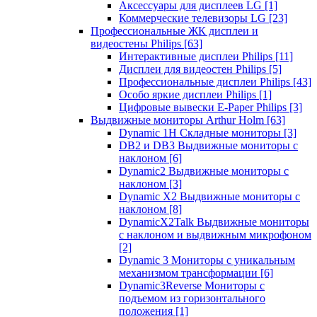
Аксессуары для дисплеев LG
[1]
Коммерческие телевизоры LG
[23]
Профессиональные ЖК дисплеи и
видеостены Philips
[63]
Интерактивные дисплеи Philips
[11]
Дисплеи для видеостен Philips
[5]
Профессиональные дисплеи Philips
[43]
Особо яркие дисплеи Philips
[1]
Цифровые вывески E-Paper Philips
[3]
Выдвижные мониторы Arthur Holm
[63]
Dynamic 1Н Складные мониторы
[3]
DB2 и DB3 Выдвижные мониторы с
наклоном
[6]
Dynamic2 Выдвижные мониторы с
наклоном
[3]
Dynamic X2 Выдвижные мониторы с
наклоном
[8]
DynamicX2Talk Выдвижные мониторы
с наклоном и выдвижным микрофоном
[2]
Dynamic 3 Мониторы с уникальным
механизмом трансформации
[6]
Dynamic3Reverse Мониторы с
подъемом из горизонтального
положения
[1]