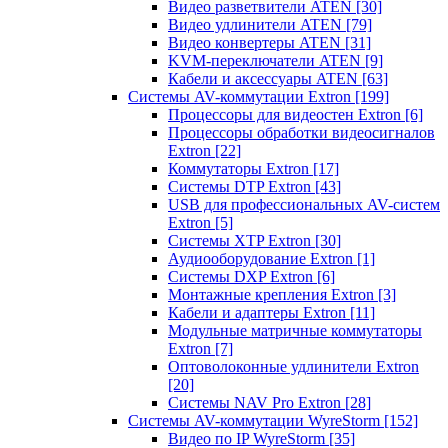
Видео разветвители ATEN
[30]
Видео удлинители ATEN
[79]
Видео конвертеры ATEN
[31]
KVM-переключатели ATEN
[9]
Кабели и аксессуары ATEN
[63]
Системы AV-коммутации Extron
[199]
Процессоры для видеостен Extron
[6]
Процессоры обработки видеосигналов
Extron
[22]
Коммутаторы Extron
[17]
Системы DTP Extron
[43]
USB для профессиональных AV-систем
Extron
[5]
Системы XTP Extron
[30]
Аудиооборудование Extron
[1]
Системы DXP Extron
[6]
Монтажные крепления Extron
[3]
Кабели и адаптеры Extron
[11]
Модульные матричные коммутаторы
Extron
[7]
Оптоволоконные удлинители Extron
[20]
Системы NAV Pro Extron
[28]
Системы AV-коммутации WyreStorm
[152]
Видео по IP WyreStorm
[35]