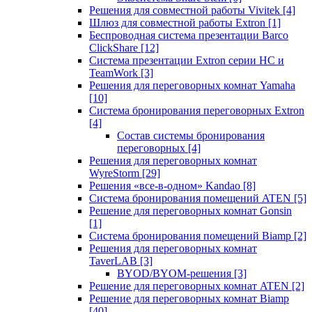
Решения для совместной работы Vivitek
[4]
Шлюз для совместной работы Extron
[1]
Беспроводная система презентации Barco
ClickShare
[12]
Система презентации Extron серии HC и
TeamWork
[3]
Решения для переговорных комнат Yamaha
[10]
Система бронирования переговорных Extron
[4]
Состав системы бронирования
переговорных
[4]
Решения для переговорных комнат
WyreStorm
[29]
Решения «все-в-одном» Kandao
[8]
Система бронирования помещений ATEN
[5]
Решение для переговорных комнат Gonsin
[1]
Система бронирования помещений Biamp
[2]
Решения для переговорных комнат
TaverLAB
[3]
BYOD/BYOM-решения
[3]
Решение для переговорных комнат ATEN
[2]
Решение для переговорных комнат Biamp
[40]