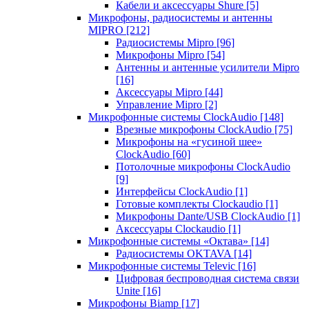
Кабели и аксессуары Shure
[5]
Микрофоны, радиосистемы и антенны
MIPRO
[212]
Радиосистемы Mipro
[96]
Микрофоны Mipro
[54]
Антенны и антенные усилители Mipro
[16]
Аксессуары Mipro
[44]
Управление Mipro
[2]
Микрофонные системы ClockAudio
[148]
Врезные микрофоны ClockAudio
[75]
Микрофоны на «гусиной шее»
ClockAudio
[60]
Потолочные микрофоны ClockAudio
[9]
Интерфейсы ClockAudio
[1]
Готовые комплекты Clockaudio
[1]
Микрофоны Dante/USB ClockAudio
[1]
Аксессуары Clockaudio
[1]
Микрофонные системы «Октава»
[14]
Радиосистемы OKTAVA
[14]
Микрофонные системы Televic
[16]
Цифровая беспроводная система связи
Unite
[16]
Микрофоны Biamp
[17]