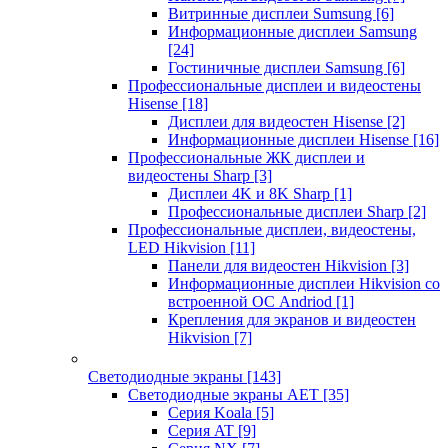
Витринные дисплеи Sumsung
[6]
Информационные дисплеи Samsung
[24]
Гостиничные дисплеи Samsung
[6]
Профессиональные дисплеи и видеостены
Hisense
[18]
Дисплеи для видеостен Hisense
[2]
Информационные дисплеи Hisense
[16]
Профессиональные ЖК дисплеи и
видеостены Sharp
[3]
Дисплеи 4K и 8K Sharp
[1]
Профессиональные дисплеи Sharp
[2]
Профессиональные дисплеи, видеостены,
LED Hikvision
[11]
Панели для видеостен Hikvision
[3]
Информационные дисплеи Hikvision со
встроенной ОС Andriod
[1]
Крепления для экранов и видеостен
Hikvision
[7]
Светодиодные экраны
[143]
Светодиодные экраны AET
[35]
Cерия Koala
[5]
Серия AT
[9]