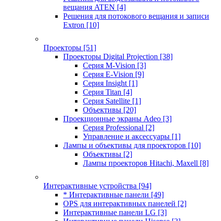
вещания ATEN
[4]
Решения для потокового вещания и записи
Extron
[10]
Проекторы
[51]
Проекторы Digital Projection
[38]
Серия M-Vision
[3]
Серия E-Vision
[9]
Серия Insight
[1]
Серия Titan
[4]
Серия Satellite
[1]
Объективы
[20]
Проекционные экраны Adeo
[3]
Серия Professional
[2]
Управление и аксессуары
[1]
Лампы и объективы для проекторов
[10]
Объективы
[2]
Лампы проекторов Hitachi, Maxell
[8]
Интерактивные устройства
[94]
* Интерактивные панели
[49]
OPS для интерактивных панелей
[2]
Интерактивные панели LG
[3]