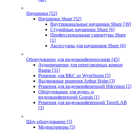
Наушники
[52]
Наушники Shure
[52]
Внутриканальные наушники Shure
[39]
Студийные наушники Shure
[6]
Профессиональные гарнитуры Shure
[1]
Аксессуары для наушников Shure
[6]
Оборудование для видеоконференцсвязи
[45]
Аудиорешение для переговорных комнат
Biamp
[31]
Решение для ВКС от WyreStorm
[5]
Выдвижные решения Arthur Holm
[3]
Решения для видеоконференций Hikvision
[2]
Оборудование для аудио- и
видеоконференций Gonsin
[1]
Решения для видеоконференций TaverLAB
[3]
Шоу-оборудование
[5]
Медиасерверы
[5]