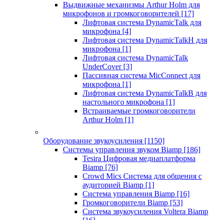
Выдвижные механизмы Arthur Holm для
микрофонов и громкоговорителей
[17]
Лифтовая система DynamicTalk для
микрофона
[4]
Лифтовая система DynamicTalkH для
микрофона
[1]
Лифтовая система DynamicTalk
UnderCover
[3]
Пассивная система MicConnect для
микрофона
[1]
Лифтовая система DynamicTalkB для
настольного микрофона
[1]
Встраиваемые громкоговорители
Arthur Holm
[1]
Оборудование звукоусиления
[1150]
Системы управления звуком Biamp
[186]
Tesira Цифровая медиаплатформа
Biamp
[76]
Crowd Mics Система для общения с
аудиторией Biamp
[1]
Система управления Biamp
[16]
Громкоговорители Biamp
[53]
Система звукоусиления Voltera Biamp