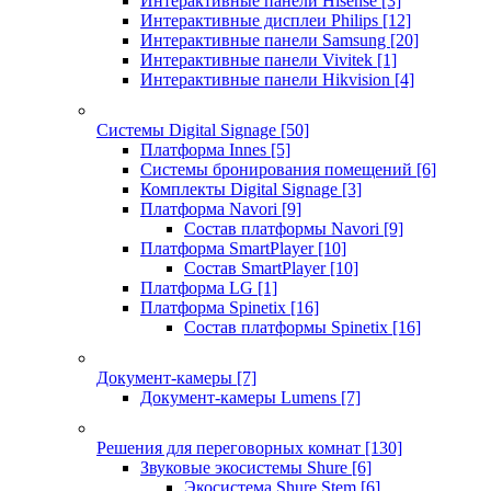
Интерактивные панели Hisense
[3]
Интерактивные дисплеи Philips
[12]
Интерактивные панели Samsung
[20]
Интерактивные панели Vivitek
[1]
Интерактивные панели Hikvision
[4]
Системы Digital Signage
[50]
Платформа Innes
[5]
Системы бронирования помещений
[6]
Комплекты Digital Signage
[3]
Платформа Navori
[9]
Состав платформы Navori
[9]
Платформа SmartPlayer
[10]
Состав SmartPlayer
[10]
Платформа LG
[1]
Платформа Spinetix
[16]
Состав платформы Spinetix
[16]
Документ-камеры
[7]
Документ-камеры Lumens
[7]
Решения для переговорных комнат
[130]
Звуковые экосистемы Shure
[6]
Экосистема Shure Stem
[6]