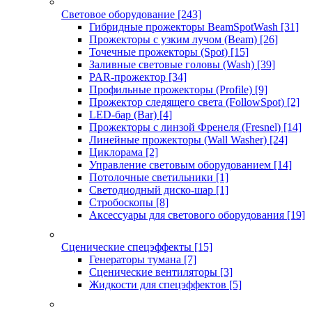
Световое оборудование
[243]
Гибридные прожекторы BeamSpotWash
[31]
Прожекторы с узким лучом (Beam)
[26]
Точечные прожекторы (Spot)
[15]
Заливные световые головы (Wash)
[39]
PAR-прожектор
[34]
Профильные прожекторы (Profile)
[9]
Прожектор следящего света (FollowSpot)
[2]
LED-бар (Bar)
[4]
Прожекторы с линзой Френеля (Fresnel)
[14]
Линейные прожекторы (Wall Washer)
[24]
Циклорама
[2]
Управление световым оборудованием
[14]
Потолочные светильники
[1]
Светодиодный диско-шар
[1]
Стробоскопы
[8]
Аксессуары для светового оборудования
[19]
Сценические спецэффекты
[15]
Генераторы тумана
[7]
Сценические вентиляторы
[3]
Жидкости для спецэффектов
[5]