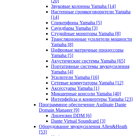
[20]
Звуковые колонны Yamaha
[14]
Настенные громкоговорители Yamaha
[14]
Спикерфоны Yamaha
[5]
Саундбары Yamaha
[3]
Студийные мониторы Yamaha
[8]
Трансляционные усилители мощности
Yamaha
[8]
Цифровые матричные процессоры
Yamaha
[5]
Акустические системы Yamaha
[65]
Портативные системы звукоусиления
Yamaha
[4]
Усилители Yamaha
[16]
Сетевые коммутаторы Yamaha
[12]
Аксессуары Yamaha
[1]
Микшерные консоли Yamaha
[40]
Интерфейсы и конвертеры Yamaha
[23]
Программное обеспечение Audinate Dante
Domain Manager
[9]
Лицензии DDM
[6]
Dante Virtual Soundcard
[3]
Оборудование звукоусиления Allen&Heath
[53]