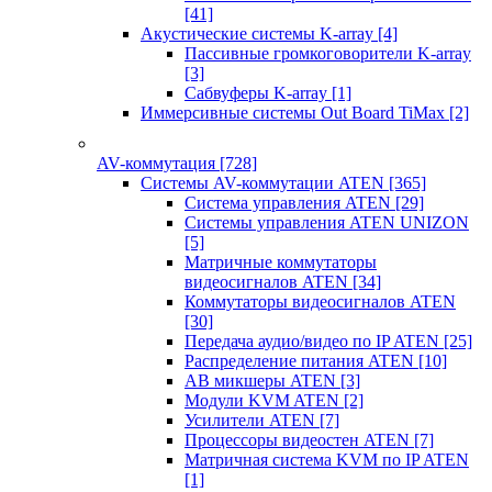
[41]
Акустические системы K-array
[4]
Пассивные громкоговорители K-array
[3]
Сабвуферы K-array
[1]
Иммерсивные системы Out Board TiMax
[2]
AV-коммутация
[728]
Системы AV-коммутации ATEN
[365]
Система управления ATEN
[29]
Системы управления ATEN UNIZON
[5]
Матричные коммутаторы
видеосигналов ATEN
[34]
Коммутаторы видеосигналов ATEN
[30]
Передача аудио/видео по IP ATEN
[25]
Распределение питания ATEN
[10]
АВ микшеры ATEN
[3]
Модули KVM ATEN
[2]
Усилители ATEN
[7]
Процессоры видеостен ATEN
[7]
Матричная система KVM по IP ATEN
[1]