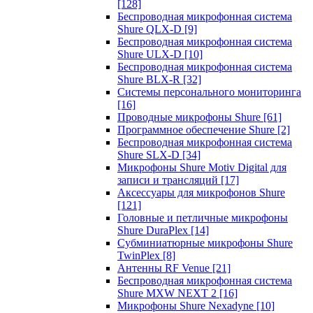
[128]
Беспроводная микрофонная система
Shure QLX-D
[9]
Беспроводная микрофонная система
Shure ULX-D
[10]
Беспроводная микрофонная система
Shure BLX-R
[32]
Системы персонального мониторинга
[16]
Проводные микрофоны Shure
[61]
Программное обеспечение Shure
[2]
Беспроводная микрофонная система
Shure SLX-D
[34]
Микрофоны Shure Motiv Digital для
записи и трансляций
[17]
Аксессуары для микрофонов Shure
[121]
Головные и петличные микрофоны
Shure DuraPlex
[14]
Субминиатюрные микрофоны Shure
TwinPlex
[8]
Антенны RF Venue
[21]
Беспроводная микрофонная система
Shure MXW NEXT 2
[16]
Микрофоны Shure Nexadyne
[10]