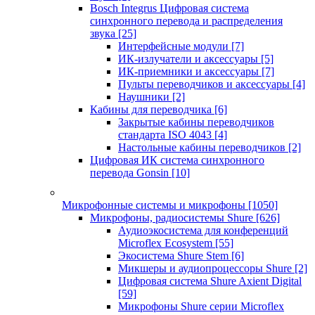
Bosch Integrus Цифровая система
синхронного перевода и распределения
звука
[25]
Интерфейсные модули
[7]
ИК-излучатели и аксессуары
[5]
ИК-приемники и аксессуары
[7]
Пульты переводчиков и аксессуары
[4]
Наушники
[2]
Кабины для переводчика
[6]
Закрытые кабины переводчиков
стандарта ISO 4043
[4]
Настольные кабины переводчиков
[2]
Цифровая ИК система синхронного
перевода Gonsin
[10]
Микрофонные системы и микрофоны
[1050]
Микрофоны, радиосистемы Shure
[626]
Аудиоэкосистема для конференций
Microflex Ecosystem
[55]
Экосистема Shure Stem
[6]
Микшеры и аудиопроцессоры Shure
[2]
Цифровая система Shure Axient Digital
[59]
Микрофоны Shure серии Microflex