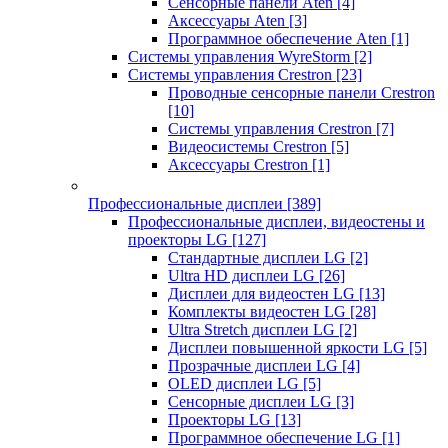
Сенсорные панели Aten
[4]
Аксессуары Aten
[3]
Программное обеспечение Aten
[1]
Системы управления WyreStorm
[2]
Системы управления Crestron
[23]
Проводные сенсорные панели Crestron
[10]
Системы управления Crestron
[7]
Видеосистемы Crestron
[5]
Аксессуары Crestron
[1]
Профессиональные дисплеи
[389]
Профессиональные дисплеи, видеостены и
проекторы LG
[127]
Стандартные дисплеи LG
[2]
Ultra HD дисплеи LG
[26]
Дисплеи для видеостен LG
[13]
Комплекты видеостен LG
[28]
Ultra Stretch дисплеи LG
[2]
Дисплеи повышенной яркости LG
[5]
Прозрачные дисплеи LG
[4]
OLED дисплеи LG
[5]
Сенсорные дисплеи LG
[3]
Проекторы LG
[13]
Программное обеспечение LG
[1]