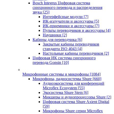
Bosch Integrus Цифровая система
синхронного перевода и распределения
звука
[25]
Интерфейсные модули
[7]
ИК-излучатели и аксессуары
[5]
ИК-приемники и аксессуары
[7]
Пульты переводчиков и аксессуары
[4]
Наушники
[2]
Кабины для переводчика
[6]
Закрытые кабины переводчиков
стандарта ISO 4043
[4]
Настольные кабины переводчиков
[2]
Цифровая ИК система синхронного
перевода Gonsin
[10]
Микрофонные системы и микрофоны
[1084]
Микрофоны, радиосистемы Shure
[660]
Аудиоэкосистема для конференций
Microflex Ecosystem
[55]
Экосистема Shure Stem
[6]
Микшеры и аудиопроцессоры Shure
[2]
Цифровая система Shure Axient Digital
[59]
Микрофоны Shure серии Microflex