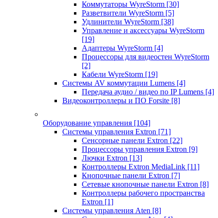
Коммутаторы WyreStorm
[30]
Разветвители WyreStorm
[5]
Удлинители WyreStorm
[38]
Управление и аксессуары WyreStorm
[19]
Адаптеры WyreStorm
[4]
Процессоры для видеостен WyreStorm
[2]
Кабели WyreStorm
[19]
Системы AV коммутации Lumens
[4]
Передача аудио / видео по IP Lumens
[4]
Видеоконтроллеры и ПО Forsite
[8]
Оборудование управления
[104]
Системы управления Extron
[71]
Сенсорные панели Extron
[22]
Процессоры управления Extron
[9]
Лючки Extron
[13]
Контроллеры Extron MediaLink
[11]
Кнопочные панели Extron
[7]
Сетевые кнопочные панели Extron
[8]
Контроллеры рабочего пространства
Extron
[1]
Системы управления Aten
[8]