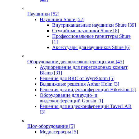
Наушники
[52]
Наушники Shure
[52]
Внутриканальные наушники Shure
[39]
Студийные наушники Shure
[6]
Профессиональные гарнитуры Shure
[1]
Аксессуары для наушников Shure
[6]
Оборудование для видеоконференцсвязи
[45]
Аудиорешение для переговорных комнат
Biamp
[31]
Решение для ВКС от WyreStorm
[5]
Выдвижные решения Arthur Holm
[3]
Решения для видеоконференций Hikvision
[2]
Оборудование для аудио- и
видеоконференций Gonsin
[1]
Решения для видеоконференций TaverLAB
[3]
Шоу-оборудование
[5]
Медиасерверы
[5]