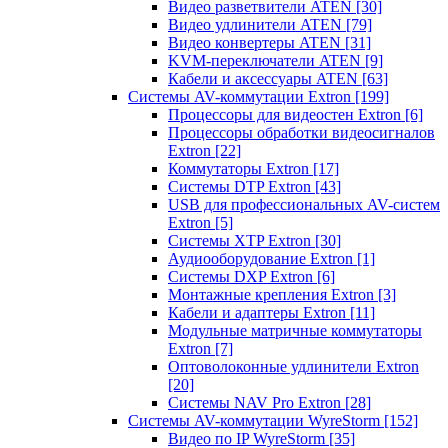
Видео разветвители ATEN
[30]
Видео удлинители ATEN
[79]
Видео конвертеры ATEN
[31]
KVM-переключатели ATEN
[9]
Кабели и аксессуары ATEN
[63]
Системы AV-коммутации Extron
[199]
Процессоры для видеостен Extron
[6]
Процессоры обработки видеосигналов
Extron
[22]
Коммутаторы Extron
[17]
Системы DTP Extron
[43]
USB для профессиональных AV-систем
Extron
[5]
Системы XTP Extron
[30]
Аудиооборудование Extron
[1]
Системы DXP Extron
[6]
Монтажные крепления Extron
[3]
Кабели и адаптеры Extron
[11]
Модульные матричные коммутаторы
Extron
[7]
Оптоволоконные удлинители Extron
[20]
Системы NAV Pro Extron
[28]
Системы AV-коммутации WyreStorm
[152]
Видео по IP WyreStorm
[35]