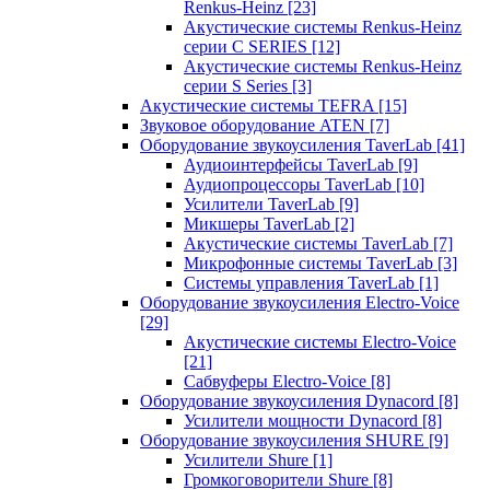
Renkus-Heinz
[23]
Акустические системы Renkus-Heinz
серии C SERIES
[12]
Акустические системы Renkus-Heinz
серии S Series
[3]
Акустические системы TEFRA
[15]
Звуковое оборудование ATEN
[7]
Оборудование звукоусиления TaverLab
[41]
Аудиоинтерфейсы TaverLab
[9]
Аудиопроцессоры TaverLab
[10]
Усилители TaverLab
[9]
Микшеры TaverLab
[2]
Акустические системы TaverLab
[7]
Микрофонные системы TaverLab
[3]
Системы управления TaverLab
[1]
Оборудование звукоусиления Electro-Voice
[29]
Акустические системы Electro-Voice
[21]
Сабвуферы Electro-Voice
[8]
Оборудование звукоусиления Dynacord
[8]
Усилители мощности Dynacord
[8]
Оборудование звукоусиления SHURE
[9]
Усилители Shure
[1]
Громкоговорители Shure
[8]