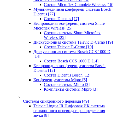
Состав Microflex Complete Wireless
[16]
Мультимедийная конференц-система Bosch
Dicentis
[77]
Состав Dicentis
[77]
Беспроводная конференц-система Shure
Microflex Wireless
[25]
Состав системы Shure Microflex
Wireless
[25]
Дискуссионная система Televic D-Cerno
[19]
Состав Televic D-Cerno
[19]
Дискуссионная система Bosch CCS 1000 D
[14]
Состав Bosch CCS 1000 D
[14]
Беспроводная конференц-система Bosch
Dicentis
[12]
Состав Dicentis Bosch
[12]
Конференц-системы Mipro
[6]
Состав системы Mipro
[3]
Комплекты системы Mipro
[3]
Системы синхронного перевода
[49]
Televic Lingua IR Цифровая ИК система
синхронного перевода и распределения
звука
[8]