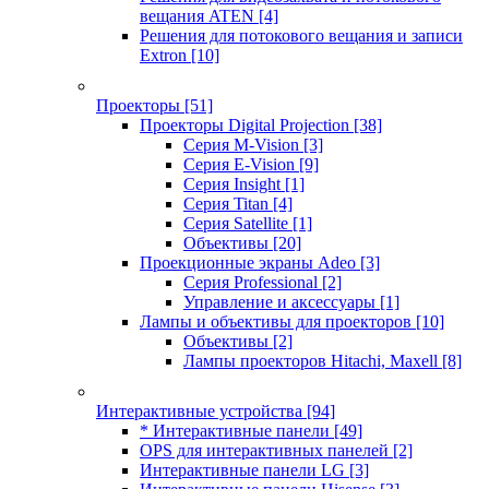
вещания ATEN
[4]
Решения для потокового вещания и записи
Extron
[10]
Проекторы
[51]
Проекторы Digital Projection
[38]
Серия M-Vision
[3]
Серия E-Vision
[9]
Серия Insight
[1]
Серия Titan
[4]
Серия Satellite
[1]
Объективы
[20]
Проекционные экраны Adeo
[3]
Серия Professional
[2]
Управление и аксессуары
[1]
Лампы и объективы для проекторов
[10]
Объективы
[2]
Лампы проекторов Hitachi, Maxell
[8]
Интерактивные устройства
[94]
* Интерактивные панели
[49]
OPS для интерактивных панелей
[2]
Интерактивные панели LG
[3]