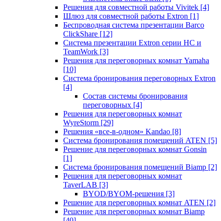
Решения для совместной работы Vivitek
[4]
Шлюз для совместной работы Extron
[1]
Беспроводная система презентации Barco
ClickShare
[12]
Система презентации Extron серии HC и
TeamWork
[3]
Решения для переговорных комнат Yamaha
[10]
Система бронирования переговорных Extron
[4]
Состав системы бронирования
переговорных
[4]
Решения для переговорных комнат
WyreStorm
[29]
Решения «все-в-одном» Kandao
[8]
Система бронирования помещений ATEN
[5]
Решение для переговорных комнат Gonsin
[1]
Система бронирования помещений Biamp
[2]
Решения для переговорных комнат
TaverLAB
[3]
BYOD/BYOM-решения
[3]
Решение для переговорных комнат ATEN
[2]
Решение для переговорных комнат Biamp
[40]