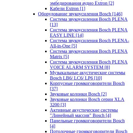
эмбедирования аудио Extron
[2]
Кабели Extron
[1]
Оборудование звукоусиления Bosch
[146]
Система звукоусиления Bosch PLENA
[13]
Система звукоусиления Bosch PLENA
EASY LINE
[14]
Система звукоусиления Bosch PLENA-
All-in-One
[5]
Система звукоусиления Bosch PLENA
Matrix
[5]
Система звукоусиления Bosch PLENA
VOICE ALARM SYSTEM
[8]
Музыкальные акустические системы
Bosch LB6/ LC6/ LP6
[10]
Корпусные громкоговорители Bosch
[37]
Звуковые колонки Bosch
[2]
Звуковые колонки Bosch серии XLA
3200
[3]
Активные акустические системы
"Линейный массив" Bosch
[4]
Панельные громкоговорители Bosch
[4]
Потолочные громкоговорители Bosch