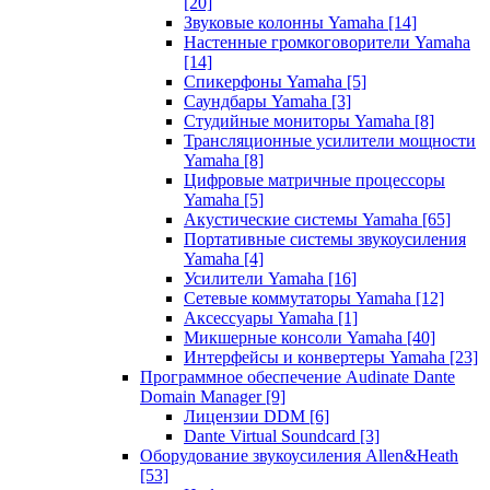
[20]
Звуковые колонны Yamaha
[14]
Настенные громкоговорители Yamaha
[14]
Спикерфоны Yamaha
[5]
Саундбары Yamaha
[3]
Студийные мониторы Yamaha
[8]
Трансляционные усилители мощности
Yamaha
[8]
Цифровые матричные процессоры
Yamaha
[5]
Акустические системы Yamaha
[65]
Портативные системы звукоусиления
Yamaha
[4]
Усилители Yamaha
[16]
Сетевые коммутаторы Yamaha
[12]
Аксессуары Yamaha
[1]
Микшерные консоли Yamaha
[40]
Интерфейсы и конвертеры Yamaha
[23]
Программное обеспечение Audinate Dante
Domain Manager
[9]
Лицензии DDM
[6]
Dante Virtual Soundcard
[3]
Оборудование звукоусиления Allen&Heath
[53]