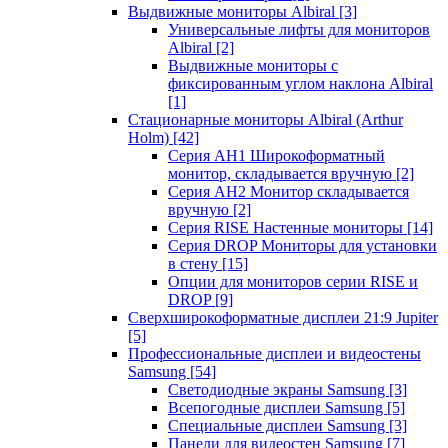
Выдвижные мониторы Albiral
[3]
Универсальные лифты для мониторов
Albiral
[2]
Выдвижные мониторы с
фиксированным углом наклона Albiral
[1]
Стационарные мониторы Albiral (Arthur
Holm)
[42]
Серия AH1 Широкоформатный
монитор, складывается вручную
[2]
Серия AH2 Монитор складывается
вручную
[2]
Серия RISE Настенные мониторы
[14]
Серия DROP Мониторы для установки
в стену
[15]
Опции для мониторов серии RISE и
DROP
[9]
Сверхширокоформатные дисплеи 21:9 Jupiter
[5]
Профессиональные дисплеи и видеостены
Samsung
[54]
Светодиодные экраны Samsung
[3]
Всепогодные дисплеи Samsung
[5]
Специальные дисплеи Samsung
[3]
Панели для видеостен Samsung
[7]