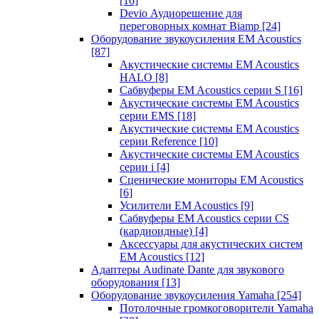
[16]
Devio Аудиорешение для
переговорных комнат Biamp
[24]
Оборудование звукоусиления EM Acoustics
[87]
Акустические системы EM Acoustics
HALO
[8]
Сабвуферы EM Acoustics серии S
[16]
Акустические системы EM Acoustics
серии EMS
[18]
Акустические системы EM Acoustics
серии Reference
[10]
Акустические системы EM Acoustics
серии i
[4]
Сценические мониторы EM Acoustics
[6]
Усилители EM Acoustics
[9]
Сабвуферы EM Acoustics серии CS
(кардиоидные)
[4]
Аксессуары для акустических систем
EM Acoustics
[12]
Адаптеры Audinate Dante для звукового
оборудования
[13]
Оборудование звукоусиления Yamaha
[254]
Потолочные громкоговорители Yamaha