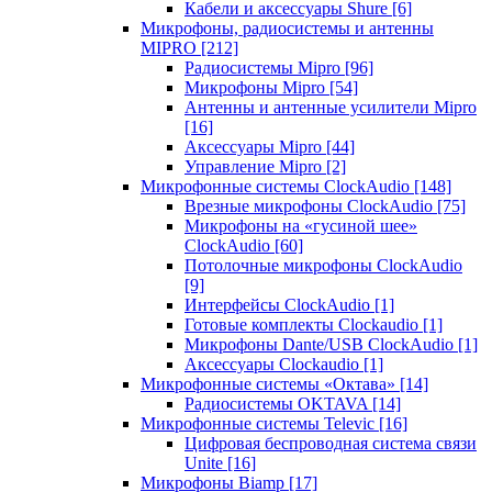
Кабели и аксессуары Shure
[6]
Микрофоны, радиосистемы и антенны
MIPRO
[212]
Радиосистемы Mipro
[96]
Микрофоны Mipro
[54]
Антенны и антенные усилители Mipro
[16]
Аксессуары Mipro
[44]
Управление Mipro
[2]
Микрофонные системы ClockAudio
[148]
Врезные микрофоны ClockAudio
[75]
Микрофоны на «гусиной шее»
ClockAudio
[60]
Потолочные микрофоны ClockAudio
[9]
Интерфейсы ClockAudio
[1]
Готовые комплекты Clockaudio
[1]
Микрофоны Dante/USB ClockAudio
[1]
Аксессуары Clockaudio
[1]
Микрофонные системы «Октава»
[14]
Радиосистемы OKTAVA
[14]
Микрофонные системы Televic
[16]
Цифровая беспроводная система связи
Unite
[16]
Микрофоны Biamp
[17]