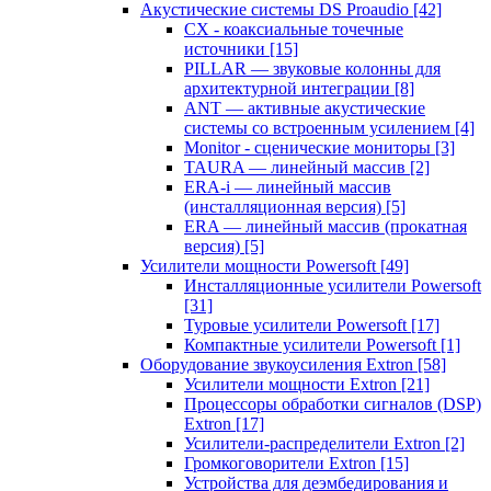
Акустические системы DS Proaudio
[42]
CX - коаксиальные точечные
источники
[15]
PILLAR — звуковые колонны для
архитектурной интеграции
[8]
ANT — активные акустические
системы со встроенным усилением
[4]
Monitor - сценические мониторы
[3]
TAURA — линейный массив
[2]
ERA-i — линейный массив
(инсталляционная версия)
[5]
ERA — линейный массив (прокатная
версия)
[5]
Усилители мощности Powersoft
[49]
Инсталляционные усилители Powersoft
[31]
Туровые усилители Powersoft
[17]
Компактные усилители Powersoft
[1]
Оборудование звукоусиления Extron
[58]
Усилители мощности Extron
[21]
Процессоры обработки сигналов (DSP)
Extron
[17]
Усилители-распределители Extron
[2]
Громкоговорители Extron
[15]
Устройства для деэмбедирования и