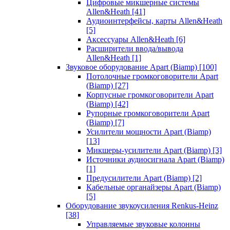
Цифровые микшерные системы
Allen&Heath
[41]
Аудиоинтерфейсы, карты Allen&Heath
[5]
Аксессуары Allen&Heath
[6]
Расширители ввода/вывода
Allen&Heath
[1]
Звуковое оборудование Apart (Biamp)
[100]
Потолочные громкоговорители Apart
(Biamp)
[27]
Корпусные громкоговорители Apart
(Biamp)
[42]
Рупорные громкоговорители Apart
(Biamp)
[7]
Усилители мощности Apart (Biamp)
[13]
Микшеры-усилители Apart (Biamp)
[3]
Источники аудиосигнала Apart (Biamp)
[1]
Предусилители Apart (Biamp)
[2]
Кабельные органайзеры Apart (Biamp)
[5]
Оборудование звукоусиления Renkus-Heinz
[38]
Управляемые звуковые колонны