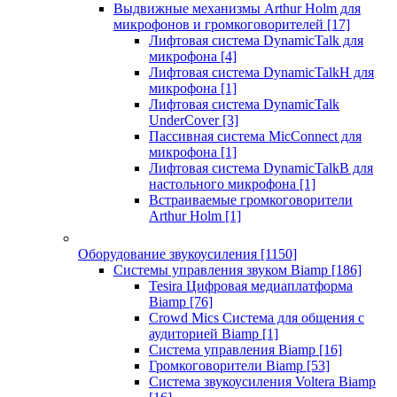
Выдвижные механизмы Arthur Holm для
микрофонов и громкоговорителей
[17]
Лифтовая система DynamicTalk для
микрофона
[4]
Лифтовая система DynamicTalkH для
микрофона
[1]
Лифтовая система DynamicTalk
UnderCover
[3]
Пассивная система MicConnect для
микрофона
[1]
Лифтовая система DynamicTalkB для
настольного микрофона
[1]
Встраиваемые громкоговорители
Arthur Holm
[1]
Оборудование звукоусиления
[1150]
Системы управления звуком Biamp
[186]
Tesira Цифровая медиаплатформа
Biamp
[76]
Crowd Mics Система для общения с
аудиторией Biamp
[1]
Система управления Biamp
[16]
Громкоговорители Biamp
[53]
Система звукоусиления Voltera Biamp