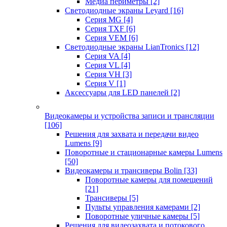
Медиа периметры
[2]
Светодиодные экраны Leyard
[16]
Серия MG
[4]
Серия TXF
[6]
Серия VEM
[6]
Светодиодные экраны LianTronics
[12]
Серия VA
[4]
Серия VL
[4]
Серия VH
[3]
Серия V
[1]
Аксессуары для LED панелей
[2]
Видеокамеры и устройства записи и трансляции
[106]
Решения для захвата и передачи видео
Lumens
[9]
Поворотные и стационарные камеры Lumens
[50]
Видеокамеры и трансиверы Bolin
[33]
Поворотные камеры для помещений
[21]
Трансиверы
[5]
Пульты управления камерами
[2]
Поворотные уличные камеры
[5]
Решения для видеозахвата и потокового