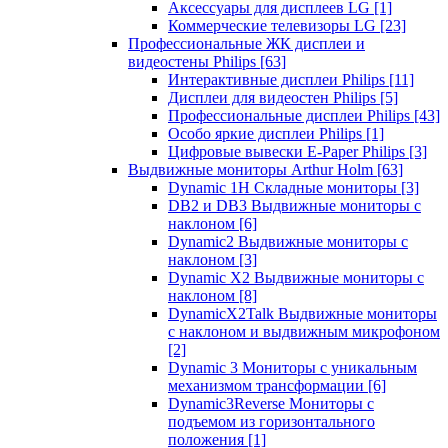
Аксессуары для дисплеев LG
[1]
Коммерческие телевизоры LG
[23]
Профессиональные ЖК дисплеи и
видеостены Philips
[63]
Интерактивные дисплеи Philips
[11]
Дисплеи для видеостен Philips
[5]
Профессиональные дисплеи Philips
[43]
Особо яркие дисплеи Philips
[1]
Цифровые вывески E-Paper Philips
[3]
Выдвижные мониторы Arthur Holm
[63]
Dynamic 1Н Складные мониторы
[3]
DB2 и DB3 Выдвижные мониторы с
наклоном
[6]
Dynamic2 Выдвижные мониторы с
наклоном
[3]
Dynamic X2 Выдвижные мониторы с
наклоном
[8]
DynamicX2Talk Выдвижные мониторы
с наклоном и выдвижным микрофоном
[2]
Dynamic 3 Мониторы с уникальным
механизмом трансформации
[6]
Dynamic3Reverse Мониторы с
подъемом из горизонтального
положения
[1]