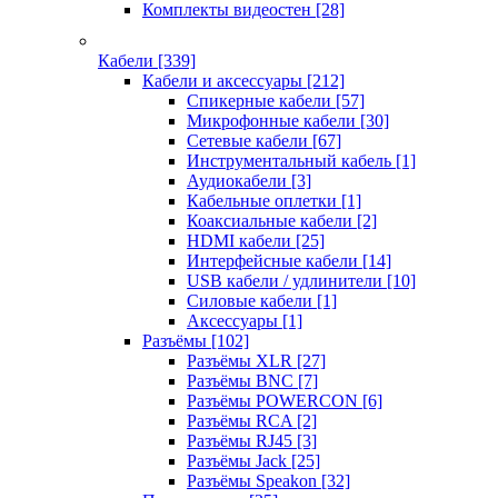
Комплекты видеостен
[28]
Кабели
[339]
Кабели и аксессуары
[212]
Спикерные кабели
[57]
Микрофонные кабели
[30]
Сетевые кабели
[67]
Инструментальный кабель
[1]
Аудиокабели
[3]
Кабельные оплетки
[1]
Коаксиальные кабели
[2]
HDMI кабели
[25]
Интерфейсные кабели
[14]
USB кабели / удлинители
[10]
Силовые кабели
[1]
Аксессуары
[1]
Разъёмы
[102]
Разъёмы XLR
[27]
Разъёмы BNC
[7]
Разъёмы POWERCON
[6]
Разъёмы RCA
[2]
Разъёмы RJ45
[3]
Разъёмы Jack
[25]
Разъёмы Speakon
[32]