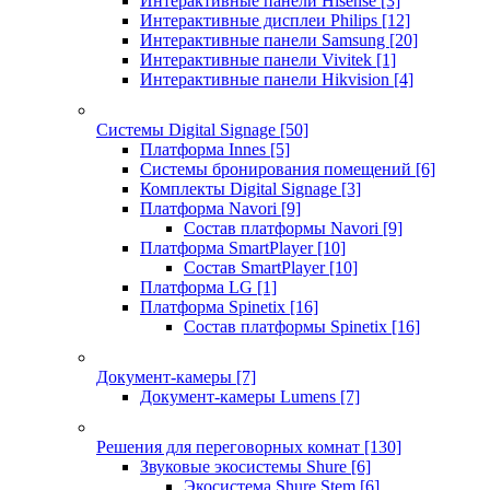
Интерактивные панели Hisense
[3]
Интерактивные дисплеи Philips
[12]
Интерактивные панели Samsung
[20]
Интерактивные панели Vivitek
[1]
Интерактивные панели Hikvision
[4]
Системы Digital Signage
[50]
Платформа Innes
[5]
Системы бронирования помещений
[6]
Комплекты Digital Signage
[3]
Платформа Navori
[9]
Состав платформы Navori
[9]
Платформа SmartPlayer
[10]
Состав SmartPlayer
[10]
Платформа LG
[1]
Платформа Spinetix
[16]
Состав платформы Spinetix
[16]
Документ-камеры
[7]
Документ-камеры Lumens
[7]
Решения для переговорных комнат
[130]
Звуковые экосистемы Shure
[6]
Экосистема Shure Stem
[6]