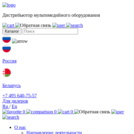
Дистрибьютор мультимедийного оборудования
Каталог
Россия
Беларусь
+7 495 640-75-57
Для дилеров
Ru
/
En
0
0
0
О нас
Направление деятельности