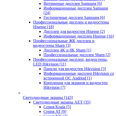
Витринные дисплеи Sumsung
[6]
Информационные дисплеи Samsung
[24]
Гостиничные дисплеи Samsung
[6]
Профессиональные дисплеи и видеостены
Hisense
[18]
Дисплеи для видеостен Hisense
[2]
Информационные дисплеи Hisense
[16]
Профессиональные ЖК дисплеи и
видеостены Sharp
[3]
Дисплеи 4K и 8K Sharp
[1]
Профессиональные дисплеи Sharp
[2]
Профессиональные дисплеи, видеостены,
LED Hikvision
[11]
Панели для видеостен Hikvision
[3]
Информационные дисплеи Hikvision со
встроенной ОС Andriod
[1]
Крепления для экранов и видеостен
Hikvision
[7]
Светодиодные экраны
[143]
Светодиодные экраны AET
[35]
Cерия Koala
[5]
Серия AT
[9]