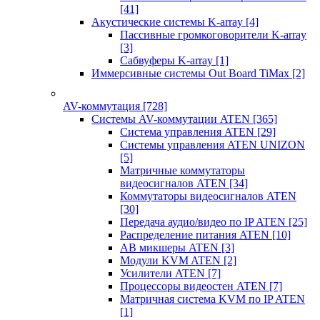
[41]
Акустические системы K-array
[4]
Пассивные громкоговорители K-array
[3]
Сабвуферы K-array
[1]
Иммерсивные системы Out Board TiMax
[2]
AV-коммутация
[728]
Системы AV-коммутации ATEN
[365]
Система управления ATEN
[29]
Системы управления ATEN UNIZON
[5]
Матричные коммутаторы
видеосигналов ATEN
[34]
Коммутаторы видеосигналов ATEN
[30]
Передача аудио/видео по IP ATEN
[25]
Распределение питания ATEN
[10]
АВ микшеры ATEN
[3]
Модули KVM ATEN
[2]
Усилители ATEN
[7]
Процессоры видеостен ATEN
[7]
Матричная система KVM по IP ATEN
[1]