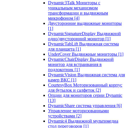
Dynamic3Talk Мониторы с
уникальным механизмом
трансформации и выдвижным
микрофоном
[4]
Двусторонние выдвижные мониторы
[1]
DynamicSignatureDisplay Выдвижной
одно/двусторонний монитор
[1]
DynamicTabLift Выдвижная система
для планшета
[1]
UnderCover Выдвижные мониторы
[1]
DynamicChairDisplay Выдвижной
монитор для встраивания в
подлокотник
[1]
DynamicVision Выдвижная система для
камер ВКС
[1]
CourtesyBox Моторизованный корпус
для бутылок и салфеток
[2]
Опции для мониторов серии Dynamic
[13]
DynamicShare система управления
[6]
Управление моторизованными
устройствами
[2]
Dynamic4 Выдвижной мультимедиа
стол переговоров
[1]