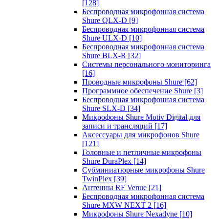
[128]
Беспроводная микрофонная система
Shure QLX-D
[9]
Беспроводная микрофонная система
Shure ULX-D
[10]
Беспроводная микрофонная система
Shure BLX-R
[32]
Системы персонального мониторинга
[16]
Проводные микрофоны Shure
[62]
Программное обеспечение Shure
[3]
Беспроводная микрофонная система
Shure SLX-D
[34]
Микрофоны Shure Motiv Digital для
записи и трансляций
[17]
Аксессуары для микрофонов Shure
[121]
Головные и петличные микрофоны
Shure DuraPlex
[14]
Субминиатюрные микрофоны Shure
TwinPlex
[39]
Антенны RF Venue
[21]
Беспроводная микрофонная система
Shure MXW NEXT 2
[16]
Микрофоны Shure Nexadyne
[10]