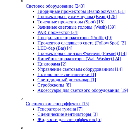
Световое оборудование
[243]
Гибридные прожекторы BeamSpotWash
[31]
Прожекторы с узким лучом (Beam)
[26]
Точечные прожекторы (Spot)
[15]
Заливные световые головы (Wash)
[39]
PAR-прожектор
[34]
Профильные прожекторы (Profile)
[9]
Прожектор следящего света (FollowSpot)
[2]
LED-бар (Bar)
[4]
Прожекторы с линзой Френеля (Fresnel)
[14]
Линейные прожекторы (Wall Washer)
[24]
Циклорама
[2]
Управление световым оборудованием
[14]
Потолочные светильники
[1]
Светодиодный диско-шар
[1]
Стробоскопы
[8]
Аксессуары для светового оборудования
[19]
Сценические спецэффекты
[15]
Генераторы тумана
[7]
Сценические вентиляторы
[3]
Жидкости для спецэффектов
[5]