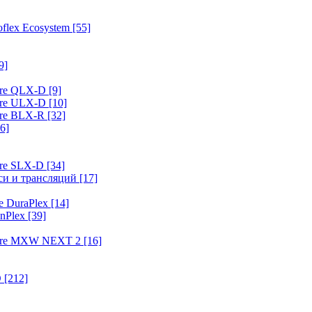
flex Ecosystem
[55]
9]
ure QLX-D
[9]
ure ULX-D
[10]
ure BLX-R
[32]
6]
ure SLX-D
[34]
иси и трансляций
[17]
e DuraPlex
[14]
nPlex
[39]
hure MXW NEXT 2
[16]
O
[212]