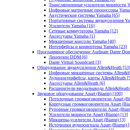
Трансляционные усилители мощности 
Цифровые матричные процессоры Yam
Акустические системы Yamaha
[65]
Портативные системы звукоусиления Y
Усилители Yamaha
[16]
Сетевые коммутаторы Yamaha
[12]
Аксессуары Yamaha
[1]
Микшерные консоли Yamaha
[40]
Интерфейсы и конвертеры Yamaha
[23]
Программное обеспечение Audinate Dante Do
Лицензии DDM
[6]
Dante Virtual Soundcard
[3]
Оборудование звукоусиления Allen&Heath
[53
Цифровые микшерные системы Allen&
Аудиоинтерфейсы, карты Allen&Heath
[
Аксессуары Allen&Heath
[6]
Расширители ввода/вывода Allen&Heat
Звуковое оборудование Apart (Biamp)
[100]
Потолочные громкоговорители Apart (B
Корпусные громкоговорители Apart (Bi
Рупорные громкоговорители Apart (Bia
Усилители мощности Apart (Biamp)
[13]
Микшеры-усилители Apart (Biamp)
[3]
Источники аудиосигнала Apart (Biamp)
[