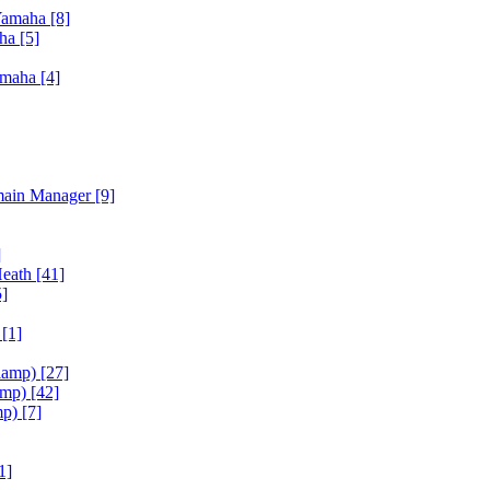
Yamaha
[8]
aha
[5]
amaha
[4]
main Manager
[9]
]
Heath
[41]
5]
h
[1]
iamp)
[27]
amp)
[42]
mp)
[7]
1]