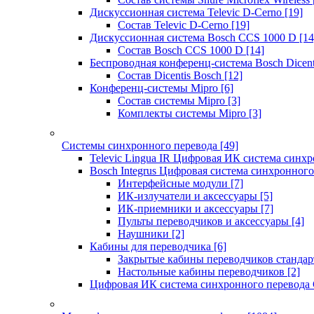
Дискуссионная система Televic D-Cerno
[19]
Состав Televic D-Cerno
[19]
Дискуссионная система Bosch CCS 1000 D
[14
Состав Bosch CCS 1000 D
[14]
Беспроводная конференц-система Bosch Dicen
Состав Dicentis Bosch
[12]
Конференц-системы Mipro
[6]
Состав системы Mipro
[3]
Комплекты системы Mipro
[3]
Системы синхронного перевода
[49]
Televic Lingua IR Цифровая ИК система синхр
Bosch Integrus Цифровая система синхронного
Интерфейсные модули
[7]
ИК-излучатели и аксессуары
[5]
ИК-приемники и аксессуары
[7]
Пульты переводчиков и аксессуары
[4]
Наушники
[2]
Кабины для переводчика
[6]
Закрытые кабины переводчиков стандар
Настольные кабины переводчиков
[2]
Цифровая ИК система синхронного перевода