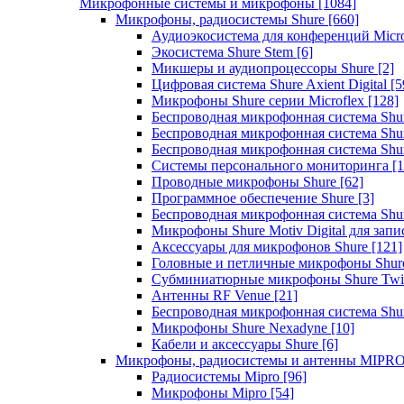
Микрофонные системы и микрофоны
[1084]
Микрофоны, радиосистемы Shure
[660]
Аудиоэкосистема для конференций Micro
Экосистема Shure Stem
[6]
Микшеры и аудиопроцессоры Shure
[2]
Цифровая система Shure Axient Digital
[5
Микрофоны Shure серии Microflex
[128]
Беспроводная микрофонная система Sh
Беспроводная микрофонная система Sh
Беспроводная микрофонная система Sh
Системы персонального мониторинга
[1
Проводные микрофоны Shure
[62]
Программное обеспечение Shure
[3]
Беспроводная микрофонная система Sh
Микрофоны Shure Motiv Digital для зап
Аксессуары для микрофонов Shure
[121]
Головные и петличные микрофоны Shur
Субминиатюрные микрофоны Shure Twi
Антенны RF Venue
[21]
Беспроводная микрофонная система S
Микрофоны Shure Nexadyne
[10]
Кабели и аксессуары Shure
[6]
Микрофоны, радиосистемы и антенны MIPR
Радиосистемы Mipro
[96]
Микрофоны Mipro
[54]