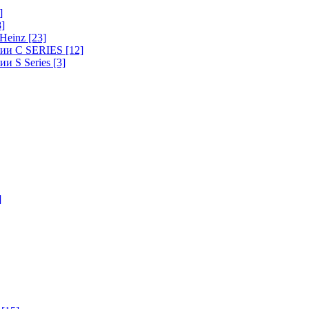
]
8]
-Heinz
[23]
ерии C SERIES
[12]
ии S Series
[3]
]