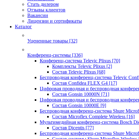
Стать дилером
Отзывы клиентов
Вакансии
Лицензии и сертификаты
Каталог
Уцененные товары
[32]
Конференц-системы
[336]
Конференц-система Televic Plixus
[70]
Комплекты Televic Plixus
[2]
Состав Televic Plixus
[68]
Беспроводная конференц-система Televic Con
Состав Confidea FLEX G4
[17]
Цифровая проводная и беспроводная конфере
Состав Gonsin 10000N
[71]
Цифровая проводная и беспроводная конфере
Состав Gonsin 10000E
[9]
Беспроводная конференц-система Shure Microfl
Состав Microflex Complete Wireless
[16]
Мультимедийная конференц-система Bosch Dic
Состав Dicentis
[77]
Беспроводная конференц-система Shure Microfl
Состав системы Shure Microflex Wireless