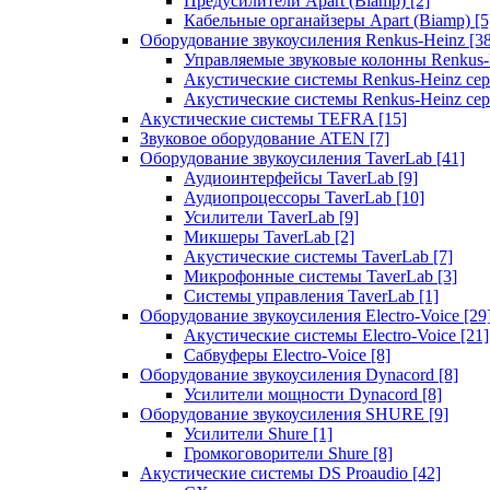
Предусилители Apart (Biamp)
[2]
Кабельные органайзеры Apart (Biamp)
[5
Оборудование звукоусиления Renkus-Heinz
[3
Управляемые звуковые колонны Renkus
Акустические системы Renkus-Heinz с
Акустические системы Renkus-Heinz сер
Акустические системы TEFRA
[15]
Звуковое оборудование ATEN
[7]
Оборудование звукоусиления TaverLab
[41]
Аудиоинтерфейсы TaverLab
[9]
Аудиопроцессоры TaverLab
[10]
Усилители TaverLab
[9]
Микшеры TaverLab
[2]
Акустические системы TaverLab
[7]
Микрофонные системы TaverLab
[3]
Системы управления TaverLab
[1]
Оборудование звукоусиления Electro-Voice
[29
Акустические системы Electro-Voice
[21]
Сабвуферы Electro-Voice
[8]
Оборудование звукоусиления Dynacord
[8]
Усилители мощности Dynacord
[8]
Оборудование звукоусиления SHURE
[9]
Усилители Shure
[1]
Громкоговорители Shure
[8]
Акустические системы DS Proaudio
[42]