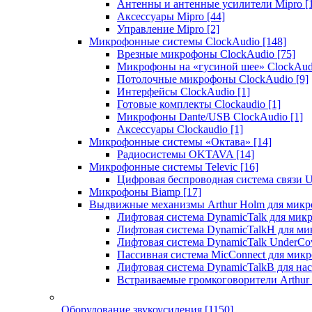
Антенны и антенные усилители Mipro
[
Аксессуары Mipro
[44]
Управление Mipro
[2]
Микрофонные системы ClockAudio
[148]
Врезные микрофоны ClockAudio
[75]
Микрофоны на «гусиной шее» ClockAu
Потолочные микрофоны ClockAudio
[9]
Интерфейсы ClockAudio
[1]
Готовые комплекты Clockaudio
[1]
Микрофоны Dante/USB ClockAudio
[1]
Аксессуары Clockaudio
[1]
Микрофонные системы «Октава»
[14]
Радиосистемы OKTAVA
[14]
Микрофонные системы Televic
[16]
Цифровая беспроводная система связи U
Микрофоны Biamp
[17]
Выдвижные механизмы Arthur Holm для микр
Лифтовая система DynamicTalk для ми
Лифтовая система DynamicTalkH для м
Лифтовая система DynamicTalk UnderCo
Пассивная система MicConnect для мик
Лифтовая система DynamicTalkB для на
Встраиваемые громкоговорители Arthu
Оборудование звукоусиления
[1150]