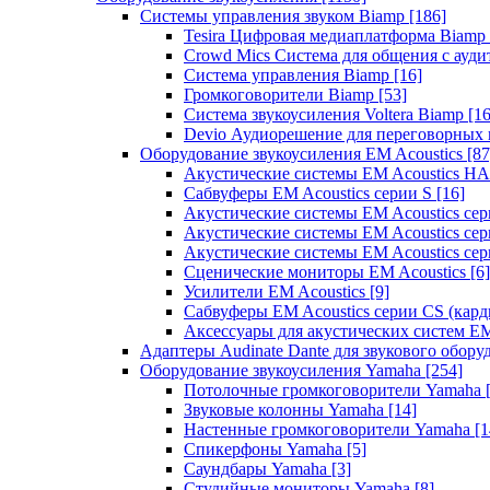
Системы управления звуком Biamp
[186]
Tesira Цифровая медиаплатформа Biamp
Crowd Mics Система для общения с ауд
Система управления Biamp
[16]
Громкоговорители Biamp
[53]
Система звукоусиления Voltera Biamp
[16
Devio Аудиорешение для переговорных
Оборудование звукоусиления EM Acoustics
[87
Акустические системы EM Acoustics 
Сабвуферы EM Acoustics серии S
[16]
Акустические системы EM Acoustics с
Акустические системы EM Acoustics сер
Акустические системы EM Acoustics сер
Сценические мониторы EM Acoustics
[6]
Усилители EM Acoustics
[9]
Сабвуферы EM Acoustics серии CS (кар
Аксессуары для акустических систем EM
Адаптеры Audinate Dante для звукового обор
Оборудование звукоусиления Yamaha
[254]
Потолочные громкоговорители Yamaha
Звуковые колонны Yamaha
[14]
Настенные громкоговорители Yamaha
[1
Спикерфоны Yamaha
[5]
Саундбары Yamaha
[3]
Студийные мониторы Yamaha
[8]