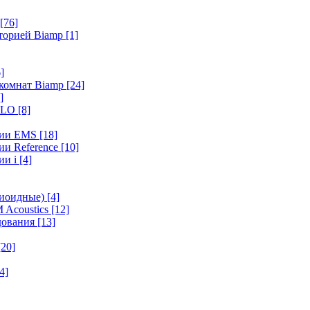
[76]
иторией Biamp
[1]
]
 комнат Biamp
[24]
]
HALO
[8]
ерии EMS
[18]
ии Reference
[10]
ии i
[4]
диоидные)
[4]
 Acoustics
[12]
удования
[13]
[20]
4]