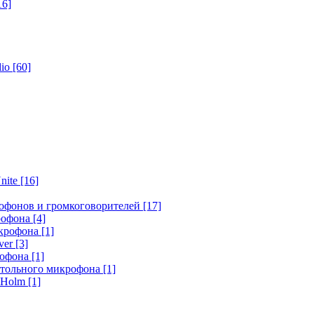
16]
dio
[60]
nite
[16]
офонов и громкоговорителей
[17]
крофона
[4]
икрофона
[1]
ver
[3]
рофона
[1]
стольного микрофона
[1]
r Holm
[1]