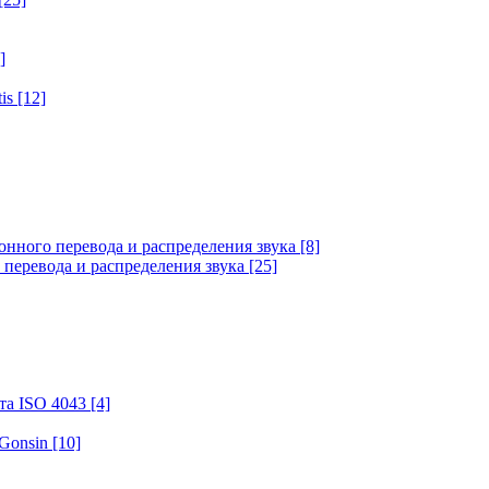
]
tis
[12]
онного перевода и распределения звука
[8]
 перевода и распределения звука
[25]
та ISO 4043
[4]
 Gonsin
[10]