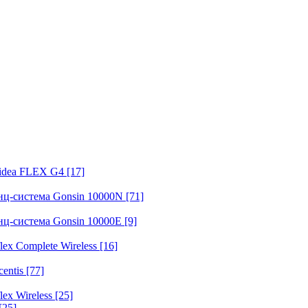
fidea FLEX G4
[17]
нц-система Gonsin 10000N
[71]
нц-система Gonsin 10000E
[9]
ex Complete Wireless
[16]
entis
[77]
ex Wireless
[25]
[25]