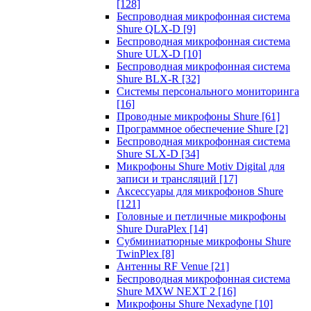
[128]
Беспроводная микрофонная система
Shure QLX-D
[9]
Беспроводная микрофонная система
Shure ULX-D
[10]
Беспроводная микрофонная система
Shure BLX-R
[32]
Системы персонального мониторинга
[16]
Проводные микрофоны Shure
[61]
Программное обеспечение Shure
[2]
Беспроводная микрофонная система
Shure SLX-D
[34]
Микрофоны Shure Motiv Digital для
записи и трансляций
[17]
Аксессуары для микрофонов Shure
[121]
Головные и петличные микрофоны
Shure DuraPlex
[14]
Субминиатюрные микрофоны Shure
TwinPlex
[8]
Антенны RF Venue
[21]
Беспроводная микрофонная система
Shure MXW NEXT 2
[16]
Микрофоны Shure Nexadyne
[10]