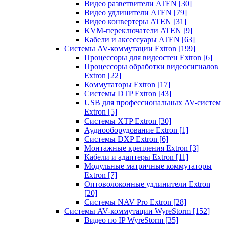
Видео разветвители ATEN
[30]
Видео удлинители ATEN
[79]
Видео конвертеры ATEN
[31]
KVM-переключатели ATEN
[9]
Кабели и аксессуары ATEN
[63]
Системы AV-коммутации Extron
[199]
Процессоры для видеостен Extron
[6]
Процессоры обработки видеосигналов
Extron
[22]
Коммутаторы Extron
[17]
Системы DTP Extron
[43]
USB для профессиональных AV-систем
Extron
[5]
Системы XTP Extron
[30]
Аудиооборудование Extron
[1]
Системы DXP Extron
[6]
Монтажные крепления Extron
[3]
Кабели и адаптеры Extron
[11]
Модульные матричные коммутаторы
Extron
[7]
Оптоволоконные удлинители Extron
[20]
Системы NAV Pro Extron
[28]
Системы AV-коммутации WyreStorm
[152]
Видео по IP WyreStorm
[35]