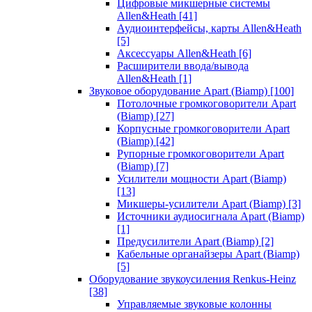
Цифровые микшерные системы
Allen&Heath
[41]
Аудиоинтерфейсы, карты Allen&Heath
[5]
Аксессуары Allen&Heath
[6]
Расширители ввода/вывода
Allen&Heath
[1]
Звуковое оборудование Apart (Biamp)
[100]
Потолочные громкоговорители Apart
(Biamp)
[27]
Корпусные громкоговорители Apart
(Biamp)
[42]
Рупорные громкоговорители Apart
(Biamp)
[7]
Усилители мощности Apart (Biamp)
[13]
Микшеры-усилители Apart (Biamp)
[3]
Источники аудиосигнала Apart (Biamp)
[1]
Предусилители Apart (Biamp)
[2]
Кабельные органайзеры Apart (Biamp)
[5]
Оборудование звукоусиления Renkus-Heinz
[38]
Управляемые звуковые колонны