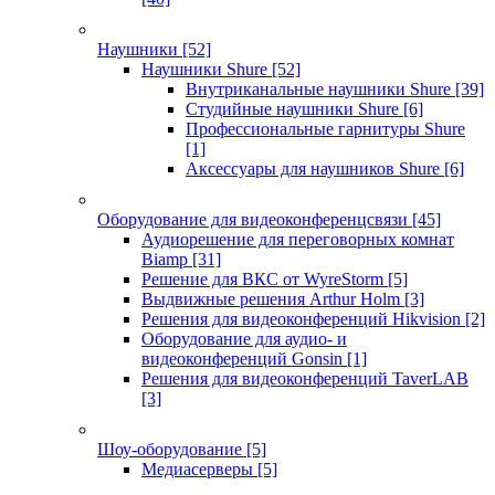
Наушники
[52]
Наушники Shure
[52]
Внутриканальные наушники Shure
[39]
Студийные наушники Shure
[6]
Профессиональные гарнитуры Shure
[1]
Аксессуары для наушников Shure
[6]
Оборудование для видеоконференцсвязи
[45]
Аудиорешение для переговорных комнат
Biamp
[31]
Решение для ВКС от WyreStorm
[5]
Выдвижные решения Arthur Holm
[3]
Решения для видеоконференций Hikvision
[2]
Оборудование для аудио- и
видеоконференций Gonsin
[1]
Решения для видеоконференций TaverLAB
[3]
Шоу-оборудование
[5]
Медиасерверы
[5]