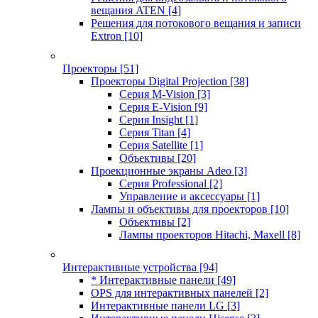
вещания ATEN
[4]
Решения для потокового вещания и записи
Extron
[10]
Проекторы
[51]
Проекторы Digital Projection
[38]
Серия M-Vision
[3]
Серия E-Vision
[9]
Серия Insight
[1]
Серия Titan
[4]
Серия Satellite
[1]
Объективы
[20]
Проекционные экраны Adeo
[3]
Серия Professional
[2]
Управление и аксессуары
[1]
Лампы и объективы для проекторов
[10]
Объективы
[2]
Лампы проекторов Hitachi, Maxell
[8]
Интерактивные устройства
[94]
* Интерактивные панели
[49]
OPS для интерактивных панелей
[2]
Интерактивные панели LG
[3]