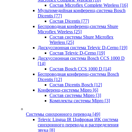
Состав Microflex Complete Wireless
[16]
Мультимедийная конференц-система Bosch
Dicentis
[77]
Состав Dicentis
[77]
Беспроводная конференц-система Shure
Microflex Wireless
[25]
Состав системы Shure Microflex
Wireless
[25]
Дискуссионная система Televic D-Cerno
[19]
Состав Televic D-Cerno
[19]
Дискуссионная система Bosch CCS 1000 D
[14]
Состав Bosch CCS 1000 D
[14]
Беспроводная конференц-система Bosch
Dicentis
[12]
Состав Dicentis Bosch
[12]
Конференц-системы Mipro
[6]
Состав системы Mipro
[3]
Комплекты системы Mipro
[3]
Системы синхронного перевода
[49]
Televic Lingua IR Цифровая ИК система
синхронного перевода и распределения
звука
[8]