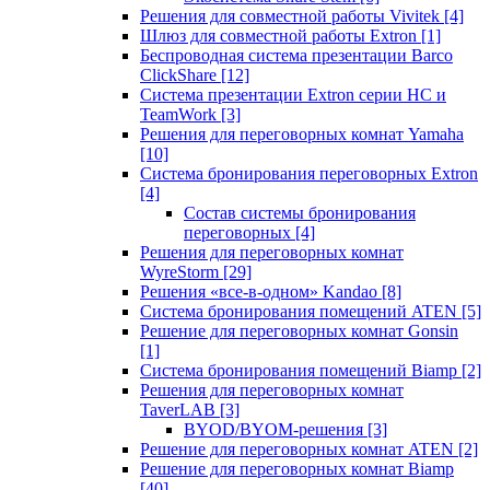
Решения для совместной работы Vivitek
[4]
Шлюз для совместной работы Extron
[1]
Беспроводная система презентации Barco
ClickShare
[12]
Система презентации Extron серии HC и
TeamWork
[3]
Решения для переговорных комнат Yamaha
[10]
Система бронирования переговорных Extron
[4]
Состав системы бронирования
переговорных
[4]
Решения для переговорных комнат
WyreStorm
[29]
Решения «все-в-одном» Kandao
[8]
Система бронирования помещений ATEN
[5]
Решение для переговорных комнат Gonsin
[1]
Система бронирования помещений Biamp
[2]
Решения для переговорных комнат
TaverLAB
[3]
BYOD/BYOM-решения
[3]
Решение для переговорных комнат ATEN
[2]
Решение для переговорных комнат Biamp
[40]