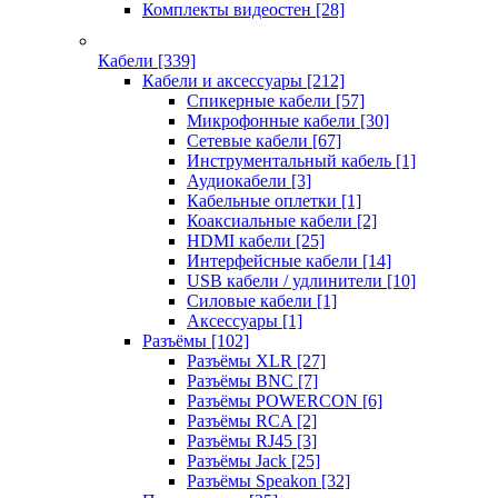
Комплекты видеостен
[28]
Кабели
[339]
Кабели и аксессуары
[212]
Спикерные кабели
[57]
Микрофонные кабели
[30]
Сетевые кабели
[67]
Инструментальный кабель
[1]
Аудиокабели
[3]
Кабельные оплетки
[1]
Коаксиальные кабели
[2]
HDMI кабели
[25]
Интерфейсные кабели
[14]
USB кабели / удлинители
[10]
Силовые кабели
[1]
Аксессуары
[1]
Разъёмы
[102]
Разъёмы XLR
[27]
Разъёмы BNC
[7]
Разъёмы POWERCON
[6]
Разъёмы RCA
[2]
Разъёмы RJ45
[3]
Разъёмы Jack
[25]
Разъёмы Speakon
[32]