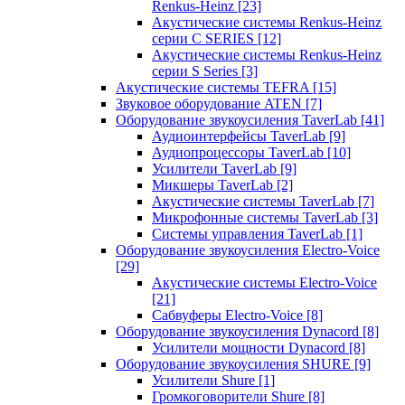
Renkus-Heinz
[23]
Акустические системы Renkus-Heinz
серии C SERIES
[12]
Акустические системы Renkus-Heinz
серии S Series
[3]
Акустические системы TEFRA
[15]
Звуковое оборудование ATEN
[7]
Оборудование звукоусиления TaverLab
[41]
Аудиоинтерфейсы TaverLab
[9]
Аудиопроцессоры TaverLab
[10]
Усилители TaverLab
[9]
Микшеры TaverLab
[2]
Акустические системы TaverLab
[7]
Микрофонные системы TaverLab
[3]
Системы управления TaverLab
[1]
Оборудование звукоусиления Electro-Voice
[29]
Акустические системы Electro-Voice
[21]
Сабвуферы Electro-Voice
[8]
Оборудование звукоусиления Dynacord
[8]
Усилители мощности Dynacord
[8]
Оборудование звукоусиления SHURE
[9]
Усилители Shure
[1]
Громкоговорители Shure
[8]