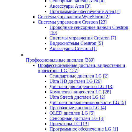
Сенсорные панели Aten
[4]
Аксессуары Aten
[3]
Программное обеспечение Aten
[1]
Системы управления WyreStorm
[2]
Системы управления Crestron
[23]
Проводные сенсорные панели Crestron
[10]
Системы управления Crestron
[7]
Видеосистемы Crestron
[5]
Аксессуары Crestron
[1]
Профессиональные дисплеи
[389]
Профессиональные дисплеи, видеостены и
проекторы LG
[127]
Стандартные дисплеи LG
[2]
Ultra HD дисплеи LG
[26]
Дисплеи для видеостен LG
[13]
Комплекты видеостен LG
[28]
Ultra Stretch дисплеи LG
[2]
Дисплеи повышенной яркости LG
[5]
Прозрачные дисплеи LG
[4]
OLED дисплеи LG
[5]
Сенсорные дисплеи LG
[3]
Проекторы LG
[13]
Программное обеспечение LG
[1]