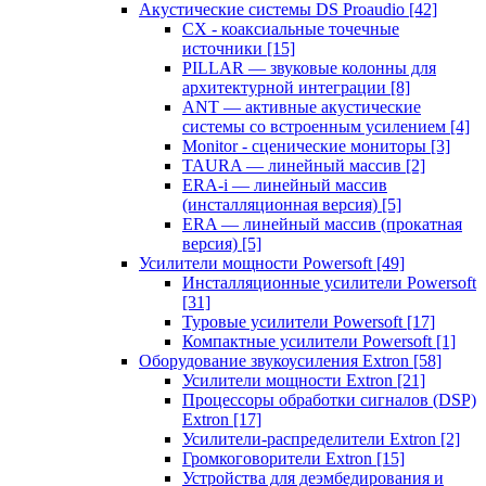
Акустические системы DS Proaudio
[42]
CX - коаксиальные точечные
источники
[15]
PILLAR — звуковые колонны для
архитектурной интеграции
[8]
ANT — активные акустические
системы со встроенным усилением
[4]
Monitor - сценические мониторы
[3]
TAURA — линейный массив
[2]
ERA-i — линейный массив
(инсталляционная версия)
[5]
ERA — линейный массив (прокатная
версия)
[5]
Усилители мощности Powersoft
[49]
Инсталляционные усилители Powersoft
[31]
Туровые усилители Powersoft
[17]
Компактные усилители Powersoft
[1]
Оборудование звукоусиления Extron
[58]
Усилители мощности Extron
[21]
Процессоры обработки сигналов (DSP)
Extron
[17]
Усилители-распределители Extron
[2]
Громкоговорители Extron
[15]
Устройства для деэмбедирования и