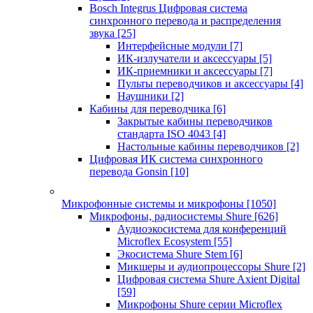
Bosch Integrus Цифровая система
синхронного перевода и распределения
звука
[25]
Интерфейсные модули
[7]
ИК-излучатели и аксессуары
[5]
ИК-приемники и аксессуары
[7]
Пульты переводчиков и аксессуары
[4]
Наушники
[2]
Кабины для переводчика
[6]
Закрытые кабины переводчиков
стандарта ISO 4043
[4]
Настольные кабины переводчиков
[2]
Цифровая ИК система синхронного
перевода Gonsin
[10]
Микрофонные системы и микрофоны
[1050]
Микрофоны, радиосистемы Shure
[626]
Аудиоэкосистема для конференций
Microflex Ecosystem
[55]
Экосистема Shure Stem
[6]
Микшеры и аудиопроцессоры Shure
[2]
Цифровая система Shure Axient Digital
[59]
Микрофоны Shure серии Microflex