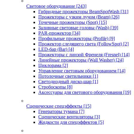
Световое оборудование
[243]
Гибридные прожекторы BeamSpotWash
[31]
Прожекторы с узким лучом (Beam)
[26]
Точечные прожекторы (Spot)
[15]
Заливные световые головы (Wash)
[39]
PAR-прожектор
[34]
Профильные прожекторы (Profile)
[9]
Прожектор следящего света (FollowSpot)
[2]
LED-бар (Bar)
[4]
Прожекторы с линзой Френеля (Fresnel)
[14]
Линейные прожекторы (Wall Washer)
[24]
Циклорама
[2]
Управление световым оборудованием
[14]
Потолочные светильники
[1]
Светодиодный диско-шар
[1]
Стробоскопы
[8]
Аксессуары для светового оборудования
[19]
Сценические спецэффекты
[15]
Генераторы тумана
[7]
Сценические вентиляторы
[3]
Жидкости для спецэффектов
[5]