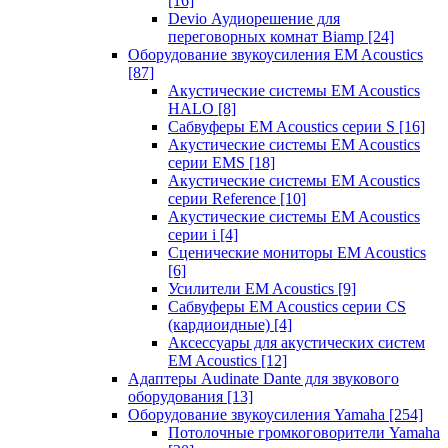
[16]
Devio Аудиорешение для
переговорных комнат Biamp
[24]
Оборудование звукоусиления EM Acoustics
[87]
Акустические системы EM Acoustics
HALO
[8]
Сабвуферы EM Acoustics серии S
[16]
Акустические системы EM Acoustics
серии EMS
[18]
Акустические системы EM Acoustics
серии Reference
[10]
Акустические системы EM Acoustics
серии i
[4]
Сценические мониторы EM Acoustics
[6]
Усилители EM Acoustics
[9]
Сабвуферы EM Acoustics серии CS
(кардиоидные)
[4]
Аксессуары для акустических систем
EM Acoustics
[12]
Адаптеры Audinate Dante для звукового
оборудования
[13]
Оборудование звукоусиления Yamaha
[254]
Потолочные громкоговорители Yamaha