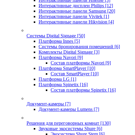
Интерактивные панели Hisense
[3]
Интерактивные дисплеи Philips
[12]
Интерактивные панели Samsung
[20]
Интерактивные панели Vivitek
[1]
Интерактивные панели Hikvision
[4]
Системы Digital Signage
[50]
Платформа Innes
[5]
Системы бронирования помещений
[6]
Комплекты Digital Signage
[3]
Платформа Navori
[9]
Состав платформы Navori
[9]
Платформа SmartPlayer
[10]
Состав SmartPlayer
[10]
Платформа LG
[1]
Платформа Spinetix
[16]
Состав платформы Spinetix
[16]
Документ-камеры
[7]
Документ-камеры Lumens
[7]
Решения для переговорных комнат
[130]
Звуковые экосистемы Shure
[6]
Экосистема Shure Stem
[6]