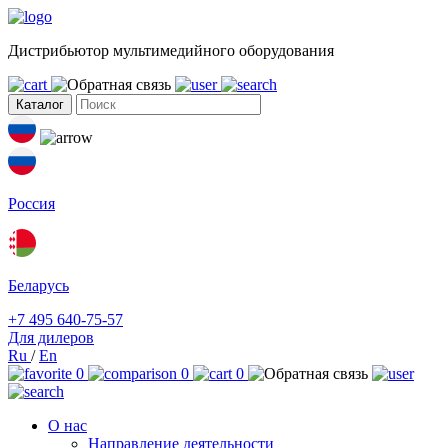
Дистрибьютор мультимедийного оборудования
Каталог
Россия
Беларусь
+7 495 640-75-57
Для дилеров
Ru
/
En
0
0
0
О нас
Направление деятельности