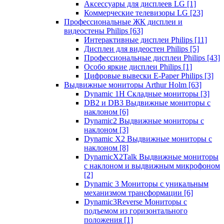
Аксессуары для дисплеев LG
[1]
Коммерческие телевизоры LG
[23]
Профессиональные ЖК дисплеи и
видеостены Philips
[63]
Интерактивные дисплеи Philips
[11]
Дисплеи для видеостен Philips
[5]
Профессиональные дисплеи Philips
[43]
Особо яркие дисплеи Philips
[1]
Цифровые вывески E-Paper Philips
[3]
Выдвижные мониторы Arthur Holm
[63]
Dynamic 1Н Складные мониторы
[3]
DB2 и DB3 Выдвижные мониторы с
наклоном
[6]
Dynamic2 Выдвижные мониторы с
наклоном
[3]
Dynamic X2 Выдвижные мониторы с
наклоном
[8]
DynamicX2Talk Выдвижные мониторы
с наклоном и выдвижным микрофоном
[2]
Dynamic 3 Мониторы с уникальным
механизмом трансформации
[6]
Dynamic3Reverse Мониторы с
подъемом из горизонтального
положения
[1]