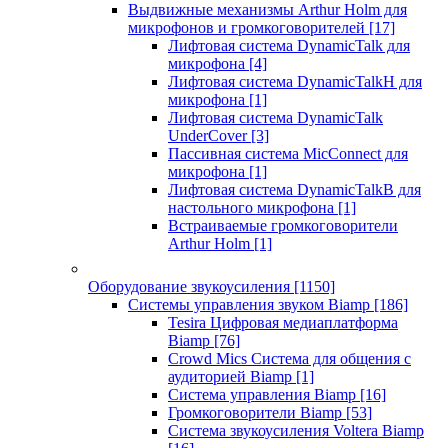
Выдвижные механизмы Arthur Holm для
микрофонов и громкоговорителей
[17]
Лифтовая система DynamicTalk для
микрофона
[4]
Лифтовая система DynamicTalkH для
микрофона
[1]
Лифтовая система DynamicTalk
UnderCover
[3]
Пассивная система MicConnect для
микрофона
[1]
Лифтовая система DynamicTalkB для
настольного микрофона
[1]
Встраиваемые громкоговорители
Arthur Holm
[1]
Оборудование звукоусиления
[1150]
Системы управления звуком Biamp
[186]
Tesira Цифровая медиаплатформа
Biamp
[76]
Crowd Mics Система для общения с
аудиторией Biamp
[1]
Система управления Biamp
[16]
Громкоговорители Biamp
[53]
Система звукоусиления Voltera Biamp