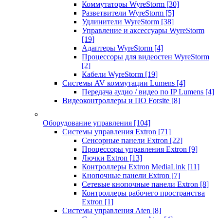
Коммутаторы WyreStorm
[30]
Разветвители WyreStorm
[5]
Удлинители WyreStorm
[38]
Управление и аксессуары WyreStorm
[19]
Адаптеры WyreStorm
[4]
Процессоры для видеостен WyreStorm
[2]
Кабели WyreStorm
[19]
Системы AV коммутации Lumens
[4]
Передача аудио / видео по IP Lumens
[4]
Видеоконтроллеры и ПО Forsite
[8]
Оборудование управления
[104]
Системы управления Extron
[71]
Сенсорные панели Extron
[22]
Процессоры управления Extron
[9]
Лючки Extron
[13]
Контроллеры Extron MediaLink
[11]
Кнопочные панели Extron
[7]
Сетевые кнопочные панели Extron
[8]
Контроллеры рабочего пространства
Extron
[1]
Системы управления Aten
[8]