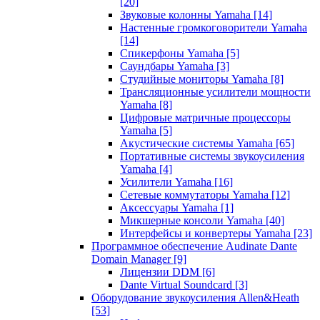
[20]
Звуковые колонны Yamaha
[14]
Настенные громкоговорители Yamaha
[14]
Спикерфоны Yamaha
[5]
Саундбары Yamaha
[3]
Студийные мониторы Yamaha
[8]
Трансляционные усилители мощности
Yamaha
[8]
Цифровые матричные процессоры
Yamaha
[5]
Акустические системы Yamaha
[65]
Портативные системы звукоусиления
Yamaha
[4]
Усилители Yamaha
[16]
Сетевые коммутаторы Yamaha
[12]
Аксессуары Yamaha
[1]
Микшерные консоли Yamaha
[40]
Интерфейсы и конвертеры Yamaha
[23]
Программное обеспечение Audinate Dante
Domain Manager
[9]
Лицензии DDM
[6]
Dante Virtual Soundcard
[3]
Оборудование звукоусиления Allen&Heath
[53]