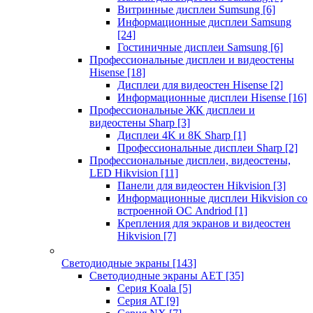
Витринные дисплеи Sumsung
[6]
Информационные дисплеи Samsung
[24]
Гостиничные дисплеи Samsung
[6]
Профессиональные дисплеи и видеостены
Hisense
[18]
Дисплеи для видеостен Hisense
[2]
Информационные дисплеи Hisense
[16]
Профессиональные ЖК дисплеи и
видеостены Sharp
[3]
Дисплеи 4K и 8K Sharp
[1]
Профессиональные дисплеи Sharp
[2]
Профессиональные дисплеи, видеостены,
LED Hikvision
[11]
Панели для видеостен Hikvision
[3]
Информационные дисплеи Hikvision со
встроенной ОС Andriod
[1]
Крепления для экранов и видеостен
Hikvision
[7]
Светодиодные экраны
[143]
Светодиодные экраны AET
[35]
Cерия Koala
[5]
Серия AT
[9]