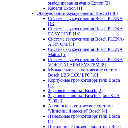
эмбедирования аудио Extron
[2]
Кабели Extron
[1]
Оборудование звукоусиления Bosch
[146]
Система звукоусиления Bosch PLENA
[13]
Система звукоусиления Bosch PLENA
EASY LINE
[14]
Система звукоусиления Bosch PLENA-
All-in-One
[5]
Система звукоусиления Bosch PLENA
Matrix
[5]
Система звукоусиления Bosch PLENA
VOICE ALARM SYSTEM
[8]
Музыкальные акустические системы
Bosch LB6/ LC6/ LP6
[10]
Корпусные громкоговорители Bosch
[37]
Звуковые колонки Bosch
[2]
Звуковые колонки Bosch серии XLA
3200
[3]
Активные акустические системы
"Линейный массив" Bosch
[4]
Панельные громкоговорители Bosch
[4]
Потолочные громкоговорители Bosch