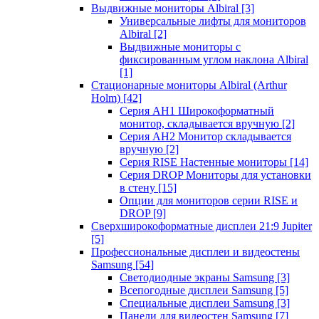
Выдвижные мониторы Albiral
[3]
Универсальные лифты для мониторов
Albiral
[2]
Выдвижные мониторы с
фиксированным углом наклона Albiral
[1]
Стационарные мониторы Albiral (Arthur
Holm)
[42]
Серия AH1 Широкоформатный
монитор, складывается вручную
[2]
Серия AH2 Монитор складывается
вручную
[2]
Серия RISE Настенные мониторы
[14]
Серия DROP Мониторы для установки
в стену
[15]
Опции для мониторов серии RISE и
DROP
[9]
Сверхширокоформатные дисплеи 21:9 Jupiter
[5]
Профессиональные дисплеи и видеостены
Samsung
[54]
Светодиодные экраны Samsung
[3]
Всепогодные дисплеи Samsung
[5]
Специальные дисплеи Samsung
[3]
Панели для видеостен Samsung
[7]