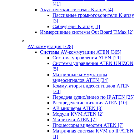
[41]
Акустические системы K-array
[4]
Пассивные громкоговорители K-array
[3]
Сабвуферы K-array
[1]
Иммерсивные системы Out Board TiMax
[2]
AV-коммутация
[728]
Системы AV-коммутации ATEN
[365]
Система управления ATEN
[29]
Системы управления ATEN UNIZON
[5]
Матричные коммутаторы
видеосигналов ATEN
[34]
Коммутаторы видеосигналов ATEN
[30]
Передача аудио/видео по IP ATEN
[25]
Распределение питания ATEN
[10]
АВ микшеры ATEN
[3]
Модули KVM ATEN
[2]
Усилители ATEN
[7]
Процессоры видеостен ATEN
[7]
Матричная система KVM по IP ATEN
[1]