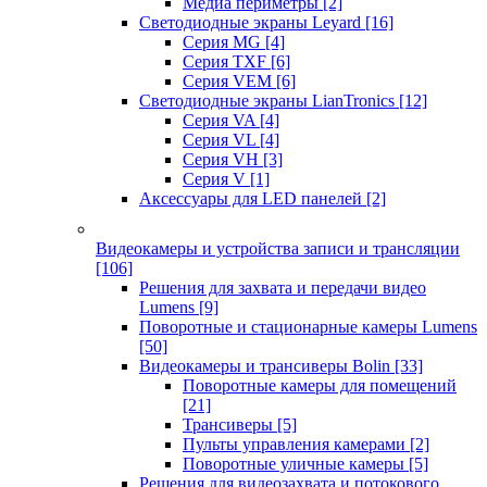
Медиа периметры
[2]
Светодиодные экраны Leyard
[16]
Серия MG
[4]
Серия TXF
[6]
Серия VEM
[6]
Светодиодные экраны LianTronics
[12]
Серия VA
[4]
Серия VL
[4]
Серия VH
[3]
Серия V
[1]
Аксессуары для LED панелей
[2]
Видеокамеры и устройства записи и трансляции
[106]
Решения для захвата и передачи видео
Lumens
[9]
Поворотные и стационарные камеры Lumens
[50]
Видеокамеры и трансиверы Bolin
[33]
Поворотные камеры для помещений
[21]
Трансиверы
[5]
Пульты управления камерами
[2]
Поворотные уличные камеры
[5]
Решения для видеозахвата и потокового