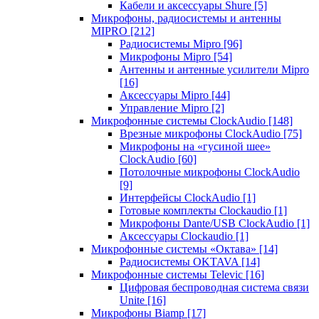
Кабели и аксессуары Shure
[5]
Микрофоны, радиосистемы и антенны
MIPRO
[212]
Радиосистемы Mipro
[96]
Микрофоны Mipro
[54]
Антенны и антенные усилители Mipro
[16]
Аксессуары Mipro
[44]
Управление Mipro
[2]
Микрофонные системы ClockAudio
[148]
Врезные микрофоны ClockAudio
[75]
Микрофоны на «гусиной шее»
ClockAudio
[60]
Потолочные микрофоны ClockAudio
[9]
Интерфейсы ClockAudio
[1]
Готовые комплекты Clockaudio
[1]
Микрофоны Dante/USB ClockAudio
[1]
Аксессуары Clockaudio
[1]
Микрофонные системы «Октава»
[14]
Радиосистемы OKTAVA
[14]
Микрофонные системы Televic
[16]
Цифровая беспроводная система связи
Unite
[16]
Микрофоны Biamp
[17]