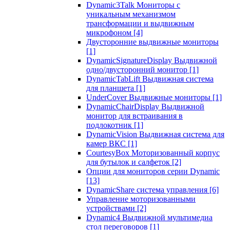
Dynamic3Talk Мониторы с
уникальным механизмом
трансформации и выдвижным
микрофоном
[4]
Двусторонние выдвижные мониторы
[1]
DynamicSignatureDisplay Выдвижной
одно/двусторонний монитор
[1]
DynamicTabLift Выдвижная система
для планшета
[1]
UnderCover Выдвижные мониторы
[1]
DynamicChairDisplay Выдвижной
монитор для встраивания в
подлокотник
[1]
DynamicVision Выдвижная система для
камер ВКС
[1]
CourtesyBox Моторизованный корпус
для бутылок и салфеток
[2]
Опции для мониторов серии Dynamic
[13]
DynamicShare система управления
[6]
Управление моторизованными
устройствами
[2]
Dynamic4 Выдвижной мультимедиа
стол переговоров
[1]