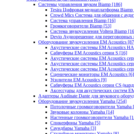
Системы управления звуком Biamp
[186]
Tesira Цифровая медиаплатформа Biamp
Crowd Mics Система для общения с ауд
Система управления Biamp
[16]
Громкоговорители Biamp
[53]
Система звукоусиления Voltera Biamp
[16
Devio Аудиорешение для переговорных
Оборудование звукоусиления EM Acoustics
[87
Акустические системы EM Acoustics 
Сабвуферы EM Acoustics серии S
[16]
Акустические системы EM Acoustics с
Акустические системы EM Acoustics сер
Акустические системы EM Acoustics сер
Сценические мониторы EM Acoustics
[6]
Усилители EM Acoustics
[9]
Сабвуферы EM Acoustics серии CS (кар
Аксессуары для акустических систем EM
Адаптеры Audinate Dante для звукового обор
Оборудование звукоусиления Yamaha
[254]
Потолочные громкоговорители Yamaha
Звуковые колонны Yamaha
[14]
Настенные громкоговорители Yamaha
[1
Спикерфоны Yamaha
[5]
Саундбары Yamaha
[3]
Студийные мониторы Yamaha
[8]