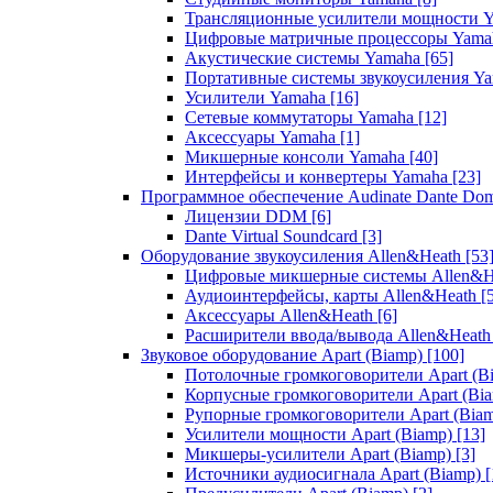
Трансляционные усилители мощности 
Цифровые матричные процессоры Yam
Акустические системы Yamaha
[65]
Портативные системы звукоусиления Y
Усилители Yamaha
[16]
Сетевые коммутаторы Yamaha
[12]
Аксессуары Yamaha
[1]
Микшерные консоли Yamaha
[40]
Интерфейсы и конвертеры Yamaha
[23]
Программное обеспечение Audinate Dante Do
Лицензии DDM
[6]
Dante Virtual Soundcard
[3]
Оборудование звукоусиления Allen&Heath
[53
Цифровые микшерные системы Allen&
Аудиоинтерфейсы, карты Allen&Heath
[
Аксессуары Allen&Heath
[6]
Расширители ввода/вывода Allen&Heat
Звуковое оборудование Apart (Biamp)
[100]
Потолочные громкоговорители Apart (B
Корпусные громкоговорители Apart (Bi
Рупорные громкоговорители Apart (Bia
Усилители мощности Apart (Biamp)
[13]
Микшеры-усилители Apart (Biamp)
[3]
Источники аудиосигнала Apart (Biamp)
[