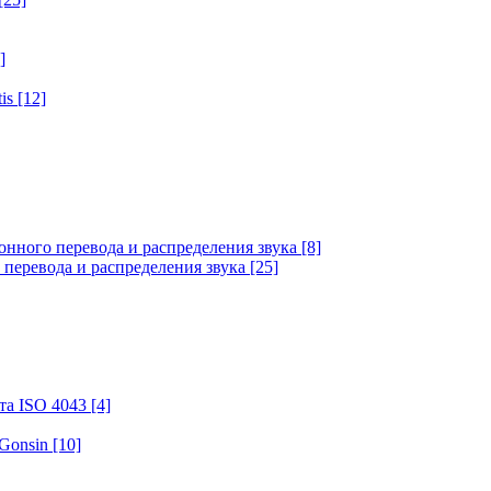
]
tis
[12]
онного перевода и распределения звука
[8]
 перевода и распределения звука
[25]
та ISO 4043
[4]
 Gonsin
[10]