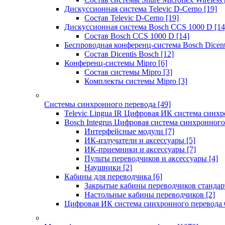
Дискуссионная система Televic D-Cerno
[19]
Состав Televic D-Cerno
[19]
Дискуссионная система Bosch CCS 1000 D
[14
Состав Bosch CCS 1000 D
[14]
Беспроводная конференц-система Bosch Dicen
Состав Dicentis Bosch
[12]
Конференц-системы Mipro
[6]
Состав системы Mipro
[3]
Комплекты системы Mipro
[3]
Системы синхронного перевода
[49]
Televic Lingua IR Цифровая ИК система синхр
Bosch Integrus Цифровая система синхронного
Интерфейсные модули
[7]
ИК-излучатели и аксессуары
[5]
ИК-приемники и аксессуары
[7]
Пульты переводчиков и аксессуары
[4]
Наушники
[2]
Кабины для переводчика
[6]
Закрытые кабины переводчиков стандар
Настольные кабины переводчиков
[2]
Цифровая ИК система синхронного перевода