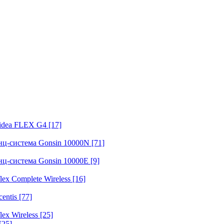
fidea FLEX G4
[17]
нц-система Gonsin 10000N
[71]
нц-система Gonsin 10000E
[9]
ex Complete Wireless
[16]
entis
[77]
ex Wireless
[25]
[25]