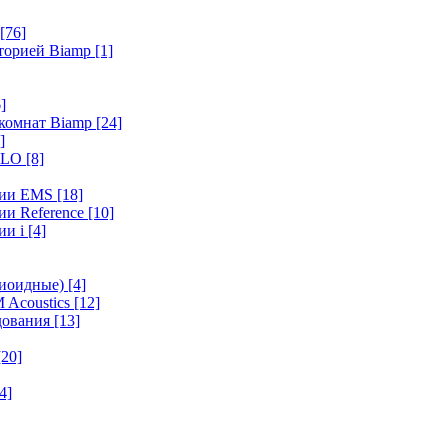
[76]
иторией Biamp
[1]
]
 комнат Biamp
[24]
]
HALO
[8]
ерии EMS
[18]
ии Reference
[10]
ии i
[4]
диоидные)
[4]
 Acoustics
[12]
удования
[13]
[20]
4]