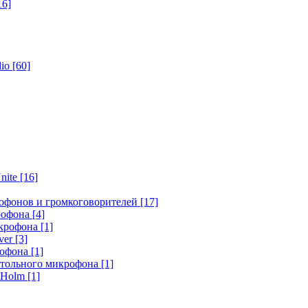
16]
dio
[60]
nite
[16]
офонов и громкоговорителей
[17]
крофона
[4]
икрофона
[1]
ver
[3]
рофона
[1]
стольного микрофона
[1]
r Holm
[1]