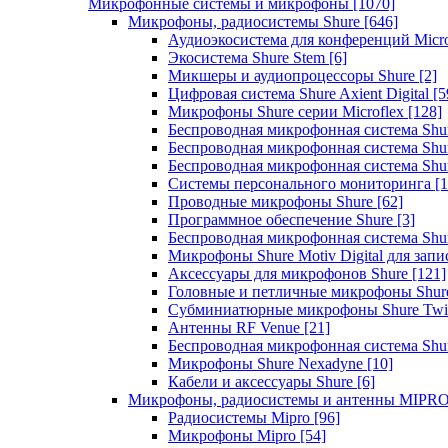
Микрофонные системы и микрофоны
[1070]
Микрофоны, радиосистемы Shure
[646]
Аудиоэкосистема для конференций Micro
Экосистема Shure Stem
[6]
Микшеры и аудиопроцессоры Shure
[2]
Цифровая система Shure Axient Digital
[5
Микрофоны Shure серии Microflex
[128]
Беспроводная микрофонная система Sh
Беспроводная микрофонная система Sh
Беспроводная микрофонная система Sh
Системы персонального мониторинга
[1
Проводные микрофоны Shure
[62]
Программное обеспечение Shure
[3]
Беспроводная микрофонная система Sh
Микрофоны Shure Motiv Digital для зап
Аксессуары для микрофонов Shure
[121]
Головные и петличные микрофоны Shur
Субминиатюрные микрофоны Shure Twi
Антенны RF Venue
[21]
Беспроводная микрофонная система S
Микрофоны Shure Nexadyne
[10]
Кабели и аксессуары Shure
[6]
Микрофоны, радиосистемы и антенны MIPR
Радиосистемы Mipro
[96]
Микрофоны Mipro
[54]