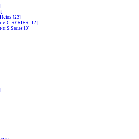
]
8]
-Heinz
[23]
ерии C SERIES
[12]
ии S Series
[3]
]