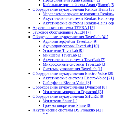
Предусилители Apart (Biamp)
[2]
Кабельные органайзеры Apart (Biamp)
[5
Оборудование звукоусиления Renkus-Heinz
[3
Управляемые звуковые колонны Renkus
Акустические системы Renkus-Heinz с
Акустические системы Renkus-Heinz сер
Акустические системы TEFRA
[15]
Звуковое оборудование ATEN
[7]
Оборудование звукоусиления TaverLab
[41]
Аудиоинтерфейсы TaverLab
[9]
Аудиопроцессоры TaverLab
[10]
Усилители TaverLab
[9]
Микшеры TaverLab
[2]
Акустические системы TaverLab
[7]
Микрофонные системы TaverLab
[3]
Системы управления TaverLab
[1]
Оборудование звукоусиления Electro-Voice
[29
Акустические системы Electro-Voice
[21]
Сабвуферы Electro-Voice
[8]
Оборудование звукоусиления Dynacord
[8]
Усилители мощности Dynacord
[8]
Оборудование звукоусиления SHURE
[9]
Усилители Shure
[1]
Громкоговорители Shure
[8]
Акустические системы DS Proaudio
[42]