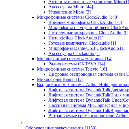
Антенны и антенные усилители Mipro
[
Аксессуары Mipro
[44]
Управление Mipro
[2]
Микрофонные системы ClockAudio
[148]
Врезные микрофоны ClockAudio
[75]
Микрофоны на «гусиной шее» ClockAu
Потолочные микрофоны ClockAudio
[9]
Интерфейсы ClockAudio
[1]
Готовые комплекты Clockaudio
[1]
Микрофоны Dante/USB ClockAudio
[1]
Аксессуары Clockaudio
[1]
Микрофонные системы «Октава»
[14]
Радиосистемы OKTAVA
[14]
Микрофонные системы Televic
[16]
Цифровая беспроводная система связи U
Микрофоны Biamp
[17]
Выдвижные механизмы Arthur Holm для микр
Лифтовая система DynamicTalk для ми
Лифтовая система DynamicTalkH для м
Лифтовая система DynamicTalk UnderCo
Пассивная система MicConnect для мик
Лифтовая система DynamicTalkB для на
Встраиваемые громкоговорители Arthu
Оборудование звукоусиления
[1150]