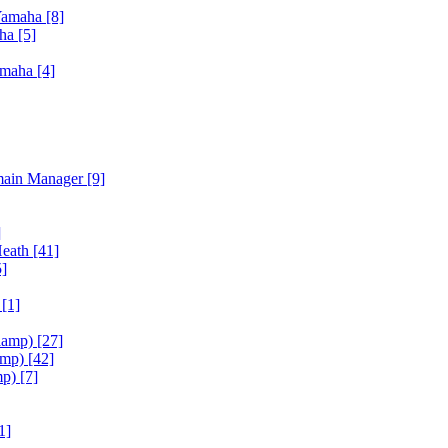
Yamaha
[8]
aha
[5]
amaha
[4]
main Manager
[9]
]
Heath
[41]
5]
h
[1]
iamp)
[27]
amp)
[42]
mp)
[7]
1]