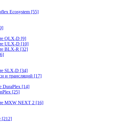
flex Ecosystem
[55]
9]
ure QLX-D
[9]
ure ULX-D
[10]
ure BLX-R
[32]
6]
ure SLX-D
[34]
иси и трансляций
[17]
e DuraPlex
[14]
nPlex
[25]
hure MXW NEXT 2
[16]
O
[212]