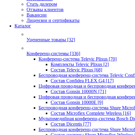
Стать дилером
Отзывы клиентов
Вакансии
Лицензии и сертификаты
Каталог
Уцененные товары
[32]
Конференц-системы
[336]
Конференц-система Televic Plixus
[70]
Комплекты Televic Plixus
[2]
Состав Televic Plixus
[68]
Беспроводная конференц-система Televic Con
Состав Confidea FLEX G4
[17]
Цифровая проводная и беспроводная конфере
Состав Gonsin 10000N
[71]
Цифровая проводная и беспроводная конфере
Состав Gonsin 10000E
[9]
Беспроводная конференц-система Shure Microfl
Состав Microflex Complete Wireless
[16]
Мультимедийная конференц-система Bosch Dic
Состав Dicentis
[77]
Беспроводная конференц-система Shure Microfl
Состав системы Shure Microflex Wireless