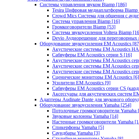
Системы управления звуком Biamp
[186]
Tesira Цифровая медиаплатформа Biamp
Crowd Mics Система для общения с ауд
Система управления Biamp
[16]
Громкоговорители Biamp
[53]
Система звукоусиления Voltera Biamp
[16
Devio Аудиорешение для переговорных
Оборудование звукоусиления EM Acoustics
[87
Акустические системы EM Acoustics 
Сабвуферы EM Acoustics серии S
[16]
Акустические системы EM Acoustics с
Акустические системы EM Acoustics сер
Акустические системы EM Acoustics сер
Сценические мониторы EM Acoustics
[6]
Усилители EM Acoustics
[9]
Сабвуферы EM Acoustics серии CS (кар
Аксессуары для акустических систем EM
Адаптеры Audinate Dante для звукового обор
Оборудование звукоусиления Yamaha
[254]
Потолочные громкоговорители Yamaha
Звуковые колонны Yamaha
[14]
Настенные громкоговорители Yamaha
[1
Спикерфоны Yamaha
[5]
Саундбары Yamaha
[3]
Студийные мониторы Yamaha
[8]