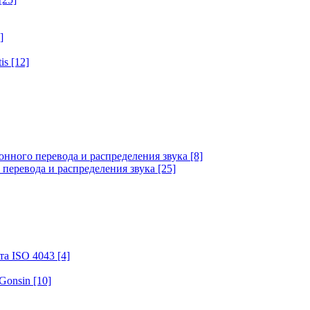
]
tis
[12]
онного перевода и распределения звука
[8]
 перевода и распределения звука
[25]
та ISO 4043
[4]
 Gonsin
[10]