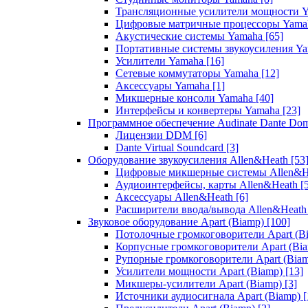
Трансляционные усилители мощности 
Цифровые матричные процессоры Yam
Акустические системы Yamaha
[65]
Портативные системы звукоусиления Y
Усилители Yamaha
[16]
Сетевые коммутаторы Yamaha
[12]
Аксессуары Yamaha
[1]
Микшерные консоли Yamaha
[40]
Интерфейсы и конвертеры Yamaha
[23]
Программное обеспечение Audinate Dante Do
Лицензии DDM
[6]
Dante Virtual Soundcard
[3]
Оборудование звукоусиления Allen&Heath
[53
Цифровые микшерные системы Allen&
Аудиоинтерфейсы, карты Allen&Heath
[
Аксессуары Allen&Heath
[6]
Расширители ввода/вывода Allen&Heat
Звуковое оборудование Apart (Biamp)
[100]
Потолочные громкоговорители Apart (B
Корпусные громкоговорители Apart (Bi
Рупорные громкоговорители Apart (Bia
Усилители мощности Apart (Biamp)
[13]
Микшеры-усилители Apart (Biamp)
[3]
Источники аудиосигнала Apart (Biamp)
[