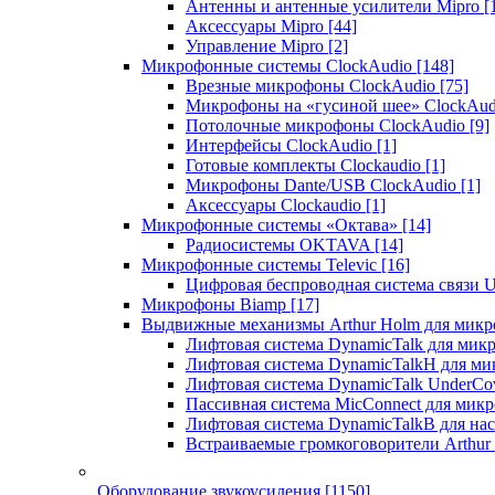
Антенны и антенные усилители Mipro
[
Аксессуары Mipro
[44]
Управление Mipro
[2]
Микрофонные системы ClockAudio
[148]
Врезные микрофоны ClockAudio
[75]
Микрофоны на «гусиной шее» ClockAu
Потолочные микрофоны ClockAudio
[9]
Интерфейсы ClockAudio
[1]
Готовые комплекты Clockaudio
[1]
Микрофоны Dante/USB ClockAudio
[1]
Аксессуары Clockaudio
[1]
Микрофонные системы «Октава»
[14]
Радиосистемы OKTAVA
[14]
Микрофонные системы Televic
[16]
Цифровая беспроводная система связи U
Микрофоны Biamp
[17]
Выдвижные механизмы Arthur Holm для микр
Лифтовая система DynamicTalk для ми
Лифтовая система DynamicTalkH для м
Лифтовая система DynamicTalk UnderCo
Пассивная система MicConnect для мик
Лифтовая система DynamicTalkB для на
Встраиваемые громкоговорители Arthu
Оборудование звукоусиления
[1150]