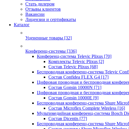
Стать дилером
Отзывы клиентов
Вакансии
Лицензии и сертификаты
Каталог
Уцененные товары
[32]
Конференц-системы
[336]
Конференц-система Televic Plixus
[70]
Комплекты Televic Plixus
[2]
Состав Televic Plixus
[68]
Беспроводная конференц-система Televic Con
Состав Confidea FLEX G4
[17]
Цифровая проводная и беспроводная конфере
Состав Gonsin 10000N
[71]
Цифровая проводная и беспроводная конфере
Состав Gonsin 10000E
[9]
Беспроводная конференц-система Shure Microfl
Состав Microflex Complete Wireless
[16]
Мультимедийная конференц-система Bosch Dic
Состав Dicentis
[77]
Беспроводная конференц-система Shure Microfl
Состав системы Shure Microflex Wireless