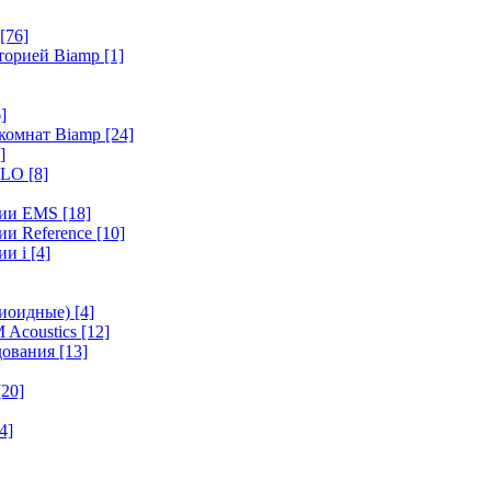
[76]
иторией Biamp
[1]
]
 комнат Biamp
[24]
]
HALO
[8]
ерии EMS
[18]
ии Reference
[10]
ии i
[4]
диоидные)
[4]
 Acoustics
[12]
удования
[13]
[20]
4]