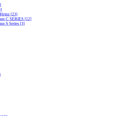
]
8]
-Heinz
[23]
ерии C SERIES
[12]
ии S Series
[3]
]