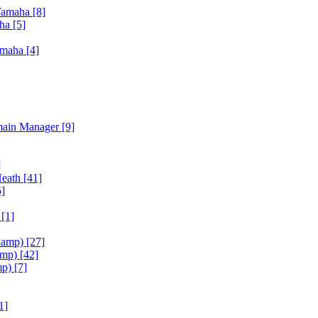
Yamaha
[8]
aha
[5]
amaha
[4]
main Manager
[9]
]
Heath
[41]
5]
h
[1]
iamp)
[27]
amp)
[42]
mp)
[7]
1]