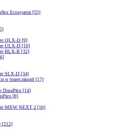
flex Ecosystem
[55]
5]
ure QLX-D
[9]
ure ULX-D
[10]
ure BLX-R
[32]
6]
ure SLX-D
[34]
иси и трансляций
[17]
e DuraPlex
[14]
nPlex
[8]
hure MXW NEXT 2
[16]
O
[212]