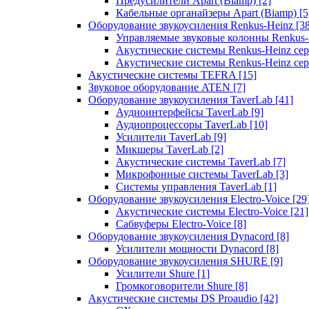
Предусилители Apart (Biamp)
[2]
Кабельные органайзеры Apart (Biamp)
[5
Оборудование звукоусиления Renkus-Heinz
[3
Управляемые звуковые колонны Renkus
Акустические системы Renkus-Heinz с
Акустические системы Renkus-Heinz сер
Акустические системы TEFRA
[15]
Звуковое оборудование ATEN
[7]
Оборудование звукоусиления TaverLab
[41]
Аудиоинтерфейсы TaverLab
[9]
Аудиопроцессоры TaverLab
[10]
Усилители TaverLab
[9]
Микшеры TaverLab
[2]
Акустические системы TaverLab
[7]
Микрофонные системы TaverLab
[3]
Системы управления TaverLab
[1]
Оборудование звукоусиления Electro-Voice
[29
Акустические системы Electro-Voice
[21]
Сабвуферы Electro-Voice
[8]
Оборудование звукоусиления Dynacord
[8]
Усилители мощности Dynacord
[8]
Оборудование звукоусиления SHURE
[9]
Усилители Shure
[1]
Громкоговорители Shure
[8]
Акустические системы DS Proaudio
[42]