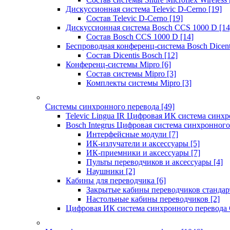
Дискуссионная система Televic D-Cerno
[19]
Состав Televic D-Cerno
[19]
Дискуссионная система Bosch CCS 1000 D
[14
Состав Bosch CCS 1000 D
[14]
Беспроводная конференц-система Bosch Dicen
Состав Dicentis Bosch
[12]
Конференц-системы Mipro
[6]
Состав системы Mipro
[3]
Комплекты системы Mipro
[3]
Системы синхронного перевода
[49]
Televic Lingua IR Цифровая ИК система синхр
Bosch Integrus Цифровая система синхронного
Интерфейсные модули
[7]
ИК-излучатели и аксессуары
[5]
ИК-приемники и аксессуары
[7]
Пульты переводчиков и аксессуары
[4]
Наушники
[2]
Кабины для переводчика
[6]
Закрытые кабины переводчиков стандар
Настольные кабины переводчиков
[2]
Цифровая ИК система синхронного перевода