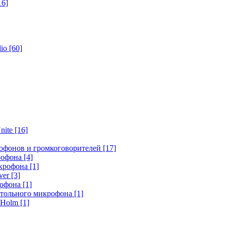
16]
dio
[60]
nite
[16]
офонов и громкоговорителей
[17]
крофона
[4]
икрофона
[1]
ver
[3]
рофона
[1]
стольного микрофона
[1]
r Holm
[1]