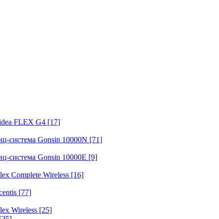
fidea FLEX G4
[17]
нц-система Gonsin 10000N
[71]
нц-система Gonsin 10000E
[9]
ex Complete Wireless
[16]
entis
[77]
ex Wireless
[25]
[25]