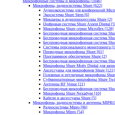
Микрофонные системы и микрофоны
[1046]
Микрофоны, радиосистемы Shure
[622]
Аудиоэкосистема для конференций Micro
Экосистема Shure Stem
[6]
Микшеры и аудиопроцессоры Shure
[2]
Цифровая система Shure Axient Digital
[5
Микрофоны Shure серии Microflex
[128]
Беспроводная микрофонная система Sh
Беспроводная микрофонная система Sh
Беспроводная микрофонная система Sh
Системы персонального мониторинга
[1
Проводные микрофоны Shure
[61]
Программное обеспечение Shure
[2]
Беспроводная микрофонная система Sh
Микрофоны Shure Motiv Digital для зап
Аксессуары для микрофонов Shure
[121]
Головные и петличные микрофоны Shur
Субминиатюрные микрофоны Shure Twi
Антенны RF Venue
[21]
Беспроводная микрофонная система S
Микрофоны Shure Nexadyne
[10]
Кабели и аксессуары Shure
[5]
Микрофоны, радиосистемы и антенны MIPR
Радиосистемы Mipro
[96]
Микрофоны Mipro
[54]