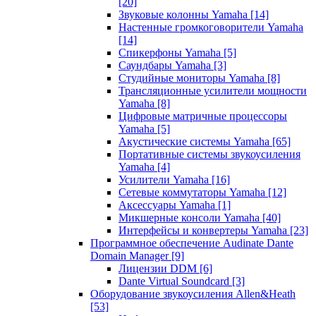
[20]
Звуковые колонны Yamaha
[14]
Настенные громкоговорители Yamaha
[14]
Спикерфоны Yamaha
[5]
Саундбары Yamaha
[3]
Студийные мониторы Yamaha
[8]
Трансляционные усилители мощности
Yamaha
[8]
Цифровые матричные процессоры
Yamaha
[5]
Акустические системы Yamaha
[65]
Портативные системы звукоусиления
Yamaha
[4]
Усилители Yamaha
[16]
Сетевые коммутаторы Yamaha
[12]
Аксессуары Yamaha
[1]
Микшерные консоли Yamaha
[40]
Интерфейсы и конвертеры Yamaha
[23]
Программное обеспечение Audinate Dante
Domain Manager
[9]
Лицензии DDM
[6]
Dante Virtual Soundcard
[3]
Оборудование звукоусиления Allen&Heath
[53]