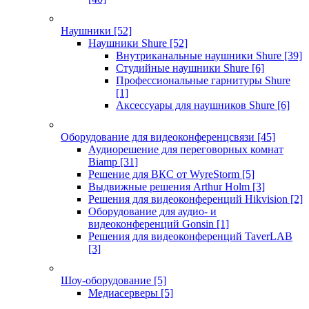
Наушники
[52]
Наушники Shure
[52]
Внутриканальные наушники Shure
[39]
Студийные наушники Shure
[6]
Профессиональные гарнитуры Shure
[1]
Аксессуары для наушников Shure
[6]
Оборудование для видеоконференцсвязи
[45]
Аудиорешение для переговорных комнат
Biamp
[31]
Решение для ВКС от WyreStorm
[5]
Выдвижные решения Arthur Holm
[3]
Решения для видеоконференций Hikvision
[2]
Оборудование для аудио- и
видеоконференций Gonsin
[1]
Решения для видеоконференций TaverLAB
[3]
Шоу-оборудование
[5]
Медиасерверы
[5]