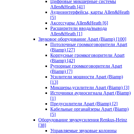
Цифровые микшерные системы
Allen&Heath
[41]
Аудиоинтерфейсы, карты Allen&Heath
[5]
Аксессуары Allen&Heath
[6]
Расширители ввода/вывода
Allen&Heath
[1]
Звуковое оборудование Apart (Biamp)
[100]
Потолочные громкоговорители Apart
(Biamp)
[27]
Корпусные громкоговорители Apart
(Biamp)
[42]
Рупорные громкоговорители Apart
(Biamp)
[7]
Усилители мощности Apart (Biamp)
[13]
Микшеры-усилители Apart (Biamp)
[3]
Источники аудиосигнала Apart (Biamp)
[1]
Предусилители Apart (Biamp)
[2]
Кабельные органайзеры Apart (Biamp)
[5]
Оборудование звукоусиления Renkus-Heinz
[38]
Управляемые звуковые колонны