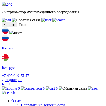
Дистрибьютор мультимедийного оборудования
Каталог
Россия
Беларусь
+7 495 640-75-57
Для дилеров
Ru
/
En
0
0
0
О нас
Направление деятельности