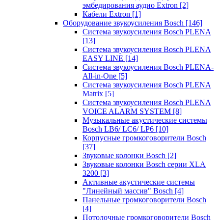
эмбедирования аудио Extron
[2]
Кабели Extron
[1]
Оборудование звукоусиления Bosch
[146]
Система звукоусиления Bosch PLENA
[13]
Система звукоусиления Bosch PLENA
EASY LINE
[14]
Система звукоусиления Bosch PLENA-
All-in-One
[5]
Система звукоусиления Bosch PLENA
Matrix
[5]
Система звукоусиления Bosch PLENA
VOICE ALARM SYSTEM
[8]
Музыкальные акустические системы
Bosch LB6/ LC6/ LP6
[10]
Корпусные громкоговорители Bosch
[37]
Звуковые колонки Bosch
[2]
Звуковые колонки Bosch серии XLA
3200
[3]
Активные акустические системы
"Линейный массив" Bosch
[4]
Панельные громкоговорители Bosch
[4]
Потолочные громкоговорители Bosch