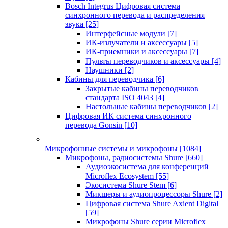
Bosch Integrus Цифровая система
синхронного перевода и распределения
звука
[25]
Интерфейсные модули
[7]
ИК-излучатели и аксессуары
[5]
ИК-приемники и аксессуары
[7]
Пульты переводчиков и аксессуары
[4]
Наушники
[2]
Кабины для переводчика
[6]
Закрытые кабины переводчиков
стандарта ISO 4043
[4]
Настольные кабины переводчиков
[2]
Цифровая ИК система синхронного
перевода Gonsin
[10]
Микрофонные системы и микрофоны
[1084]
Микрофоны, радиосистемы Shure
[660]
Аудиоэкосистема для конференций
Microflex Ecosystem
[55]
Экосистема Shure Stem
[6]
Микшеры и аудиопроцессоры Shure
[2]
Цифровая система Shure Axient Digital
[59]
Микрофоны Shure серии Microflex