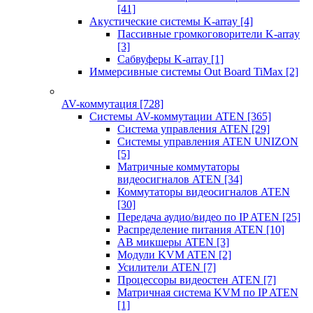
[41]
Акустические системы K-array
[4]
Пассивные громкоговорители K-array
[3]
Сабвуферы K-array
[1]
Иммерсивные системы Out Board TiMax
[2]
AV-коммутация
[728]
Системы AV-коммутации ATEN
[365]
Система управления ATEN
[29]
Системы управления ATEN UNIZON
[5]
Матричные коммутаторы
видеосигналов ATEN
[34]
Коммутаторы видеосигналов ATEN
[30]
Передача аудио/видео по IP ATEN
[25]
Распределение питания ATEN
[10]
АВ микшеры ATEN
[3]
Модули KVM ATEN
[2]
Усилители ATEN
[7]
Процессоры видеостен ATEN
[7]
Матричная система KVM по IP ATEN
[1]