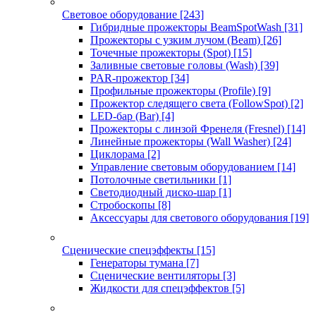
Световое оборудование
[243]
Гибридные прожекторы BeamSpotWash
[31]
Прожекторы с узким лучом (Beam)
[26]
Точечные прожекторы (Spot)
[15]
Заливные световые головы (Wash)
[39]
PAR-прожектор
[34]
Профильные прожекторы (Profile)
[9]
Прожектор следящего света (FollowSpot)
[2]
LED-бар (Bar)
[4]
Прожекторы с линзой Френеля (Fresnel)
[14]
Линейные прожекторы (Wall Washer)
[24]
Циклорама
[2]
Управление световым оборудованием
[14]
Потолочные светильники
[1]
Светодиодный диско-шар
[1]
Стробоскопы
[8]
Аксессуары для светового оборудования
[19]
Сценические спецэффекты
[15]
Генераторы тумана
[7]
Сценические вентиляторы
[3]
Жидкости для спецэффектов
[5]