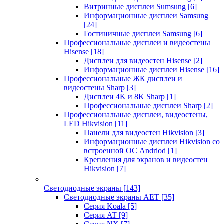
Витринные дисплеи Sumsung
[6]
Информационные дисплеи Samsung
[24]
Гостиничные дисплеи Samsung
[6]
Профессиональные дисплеи и видеостены
Hisense
[18]
Дисплеи для видеостен Hisense
[2]
Информационные дисплеи Hisense
[16]
Профессиональные ЖК дисплеи и
видеостены Sharp
[3]
Дисплеи 4K и 8K Sharp
[1]
Профессиональные дисплеи Sharp
[2]
Профессиональные дисплеи, видеостены,
LED Hikvision
[11]
Панели для видеостен Hikvision
[3]
Информационные дисплеи Hikvision со
встроенной ОС Andriod
[1]
Крепления для экранов и видеостен
Hikvision
[7]
Светодиодные экраны
[143]
Светодиодные экраны AET
[35]
Cерия Koala
[5]
Серия AT
[9]