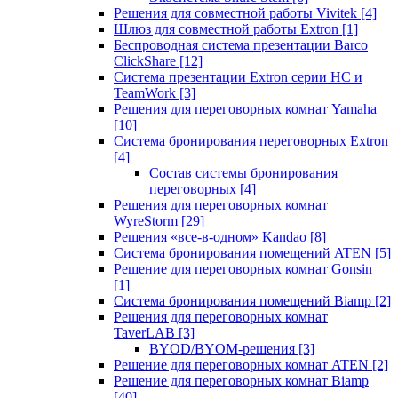
Решения для совместной работы Vivitek
[4]
Шлюз для совместной работы Extron
[1]
Беспроводная система презентации Barco
ClickShare
[12]
Система презентации Extron серии HC и
TeamWork
[3]
Решения для переговорных комнат Yamaha
[10]
Система бронирования переговорных Extron
[4]
Состав системы бронирования
переговорных
[4]
Решения для переговорных комнат
WyreStorm
[29]
Решения «все-в-одном» Kandao
[8]
Система бронирования помещений ATEN
[5]
Решение для переговорных комнат Gonsin
[1]
Система бронирования помещений Biamp
[2]
Решения для переговорных комнат
TaverLAB
[3]
BYOD/BYOM-решения
[3]
Решение для переговорных комнат ATEN
[2]
Решение для переговорных комнат Biamp
[40]