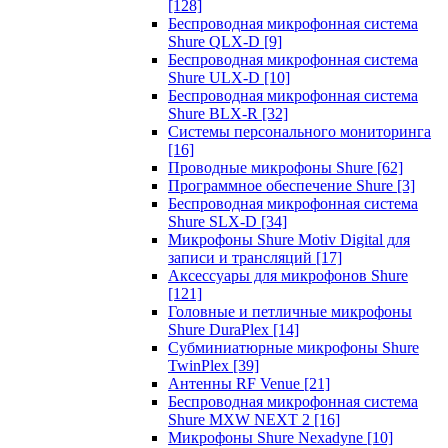
[128]
Беспроводная микрофонная система
Shure QLX-D
[9]
Беспроводная микрофонная система
Shure ULX-D
[10]
Беспроводная микрофонная система
Shure BLX-R
[32]
Системы персонального мониторинга
[16]
Проводные микрофоны Shure
[62]
Программное обеспечение Shure
[3]
Беспроводная микрофонная система
Shure SLX-D
[34]
Микрофоны Shure Motiv Digital для
записи и трансляций
[17]
Аксессуары для микрофонов Shure
[121]
Головные и петличные микрофоны
Shure DuraPlex
[14]
Субминиатюрные микрофоны Shure
TwinPlex
[39]
Антенны RF Venue
[21]
Беспроводная микрофонная система
Shure MXW NEXT 2
[16]
Микрофоны Shure Nexadyne
[10]