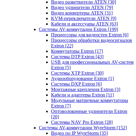
Видео разветвители ATEN
[30]
Видео удлинители ATEN
[79]
Видео конвертеры ATEN
[31]
KVM-переключатели ATEN
[9]
Кабели и аксессуары ATEN
[63]
Системы AV-коммутации Extron
[199]
Процессоры для видеостен Extron
[6]
Процессоры обработки видеосигналов
Extron
[22]
Коммутаторы Extron
[17]
Системы DTP Extron
[43]
USB для профессиональных AV-систем
Extron
[5]
Системы XTP Extron
[30]
Аудиооборудование Extron
[1]
Системы DXP Extron
[6]
Монтажные крепления Extron
[3]
Кабели и адаптеры Extron
[11]
Модульные матричные коммутаторы
Extron
[7]
Оптоволоконные удлинители Extron
[20]
Системы NAV Pro Extron
[28]
Системы AV-коммутации WyreStorm
[152]
Видео по IP WyreStorm
[35]