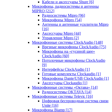
Кабели и аксессуары Shure
[6]
Микрофоны, радиосистемы и антенны
MIPRO
[212]
Радиосистемы Mipro
[96]
Микрофоны Mipro
[54]
Антенны и антенные усилители Mipro
[16]
Аксессуары Mipro
[44]
Управление Mipro
[2]
Микрофонные системы ClockAudio
[148]
Врезные микрофоны ClockAudio
[75]
Микрофоны на «гусиной шее»
ClockAudio
[60]
Потолочные микрофоны ClockAudio
[9]
Интерфейсы ClockAudio
[1]
Готовые комплекты Clockaudio
[1]
Микрофоны Dante/USB ClockAudio
[1]
Аксессуары Clockaudio
[1]
Микрофонные системы «Октава»
[14]
Радиосистемы OKTAVA
[14]
Микрофонные системы Televic
[16]
Цифровая беспроводная система связи
Unite
[16]
Микрофоны Biamp
[17]