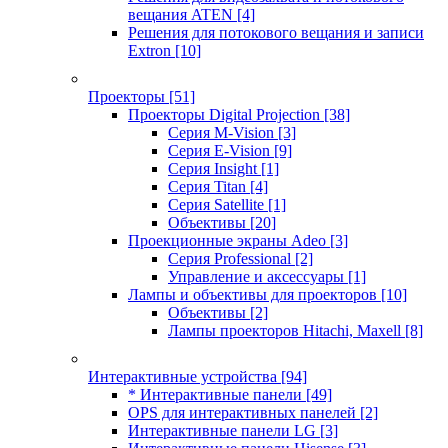
вещания ATEN
[4]
Решения для потокового вещания и записи
Extron
[10]
Проекторы
[51]
Проекторы Digital Projection
[38]
Серия M-Vision
[3]
Серия E-Vision
[9]
Серия Insight
[1]
Серия Titan
[4]
Серия Satellite
[1]
Объективы
[20]
Проекционные экраны Adeo
[3]
Серия Professional
[2]
Управление и аксессуары
[1]
Лампы и объективы для проекторов
[10]
Объективы
[2]
Лампы проекторов Hitachi, Maxell
[8]
Интерактивные устройства
[94]
* Интерактивные панели
[49]
OPS для интерактивных панелей
[2]
Интерактивные панели LG
[3]