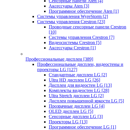
Сенсорные панели Aten
[4]
Аксессуары Aten
[3]
Программное обеспечение Aten
[1]
Системы управления WyreStorm
[2]
Системы управления Crestron
[23]
Проводные сенсорные панели Crestron
[10]
Системы управления Crestron
[7]
Видеосистемы Crestron
[5]
Аксессуары Crestron
[1]
Профессиональные дисплеи
[389]
Профессиональные дисплеи, видеостены и
проекторы LG
[127]
Стандартные дисплеи LG
[2]
Ultra HD дисплеи LG
[26]
Дисплеи для видеостен LG
[13]
Комплекты видеостен LG
[28]
Ultra Stretch дисплеи LG
[2]
Дисплеи повышенной яркости LG
[5]
Прозрачные дисплеи LG
[4]
OLED дисплеи LG
[5]
Сенсорные дисплеи LG
[3]
Проекторы LG
[13]
Программное обеспечение LG
[1]