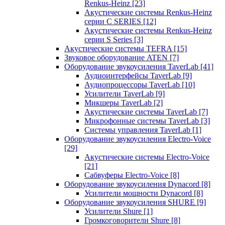
Renkus-Heinz
[23]
Акустические системы Renkus-Heinz
серии C SERIES
[12]
Акустические системы Renkus-Heinz
серии S Series
[3]
Акустические системы TEFRA
[15]
Звуковое оборудование ATEN
[7]
Оборудование звукоусиления TaverLab
[41]
Аудиоинтерфейсы TaverLab
[9]
Аудиопроцессоры TaverLab
[10]
Усилители TaverLab
[9]
Микшеры TaverLab
[2]
Акустические системы TaverLab
[7]
Микрофонные системы TaverLab
[3]
Системы управления TaverLab
[1]
Оборудование звукоусиления Electro-Voice
[29]
Акустические системы Electro-Voice
[21]
Сабвуферы Electro-Voice
[8]
Оборудование звукоусиления Dynacord
[8]
Усилители мощности Dynacord
[8]
Оборудование звукоусиления SHURE
[9]
Усилители Shure
[1]
Громкоговорители Shure
[8]