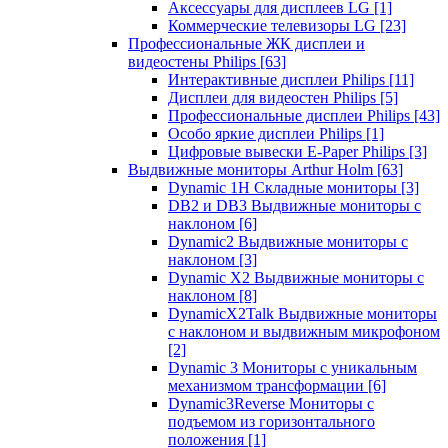
Аксессуары для дисплеев LG
[1]
Коммерческие телевизоры LG
[23]
Профессиональные ЖК дисплеи и
видеостены Philips
[63]
Интерактивные дисплеи Philips
[11]
Дисплеи для видеостен Philips
[5]
Профессиональные дисплеи Philips
[43]
Особо яркие дисплеи Philips
[1]
Цифровые вывески E-Paper Philips
[3]
Выдвижные мониторы Arthur Holm
[63]
Dynamic 1Н Складные мониторы
[3]
DB2 и DB3 Выдвижные мониторы с
наклоном
[6]
Dynamic2 Выдвижные мониторы с
наклоном
[3]
Dynamic X2 Выдвижные мониторы с
наклоном
[8]
DynamicX2Talk Выдвижные мониторы
с наклоном и выдвижным микрофоном
[2]
Dynamic 3 Мониторы с уникальным
механизмом трансформации
[6]
Dynamic3Reverse Мониторы с
подъемом из горизонтального
положения
[1]