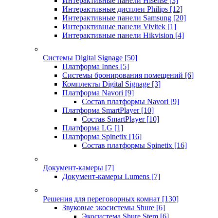
Интерактивные панели Hisense
[3]
Интерактивные дисплеи Philips
[12]
Интерактивные панели Samsung
[20]
Интерактивные панели Vivitek
[1]
Интерактивные панели Hikvision
[4]
Системы Digital Signage
[50]
Платформа Innes
[5]
Системы бронирования помещений
[6]
Комплекты Digital Signage
[3]
Платформа Navori
[9]
Состав платформы Navori
[9]
Платформа SmartPlayer
[10]
Состав SmartPlayer
[10]
Платформа LG
[1]
Платформа Spinetix
[16]
Состав платформы Spinetix
[16]
Документ-камеры
[7]
Документ-камеры Lumens
[7]
Решения для переговорных комнат
[130]
Звуковые экосистемы Shure
[6]
Экосистема Shure Stem
[6]