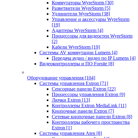
Коммутаторы WyreStorm
[30]
Разветвители WyreStorm
[5]
Удлинители WyreStorm
[38]
Управление и аксессуары WyreStorm
[19]
Адаптеры WyreStorm
[4]
Процессоры для видеостен WyreStorm
[2]
Кабели WyreStorm
[19]
Системы AV коммутации Lumens
[4]
Передача аудио / видео по IP Lumens
[4]
Видеоконтроллеры и ПО Forsite
[8]
Оборудование управления
[104]
Системы управления Extron
[71]
Сенсорные панели Extron
[22]
Процессоры управления Extron
[9]
Лючки Extron
[13]
Контроллеры Extron MediaLink
[11]
Кнопочные панели Extron
[7]
Сетевые кнопочные панели Extron
[8]
Контроллеры рабочего пространства
Extron
[1]
Системы управления Aten
[8]