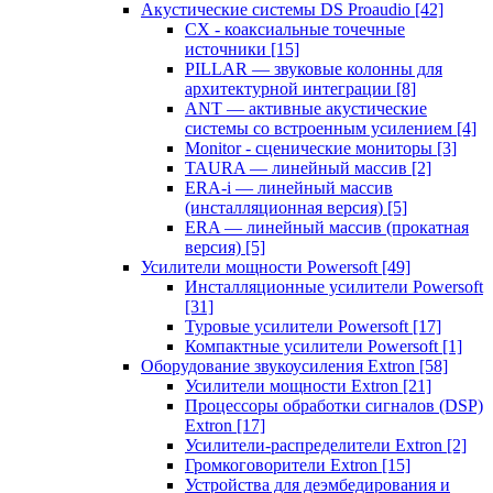
Акустические системы DS Proaudio
[42]
CX - коаксиальные точечные
источники
[15]
PILLAR — звуковые колонны для
архитектурной интеграции
[8]
ANT — активные акустические
системы со встроенным усилением
[4]
Monitor - сценические мониторы
[3]
TAURA — линейный массив
[2]
ERA-i — линейный массив
(инсталляционная версия)
[5]
ERA — линейный массив (прокатная
версия)
[5]
Усилители мощности Powersoft
[49]
Инсталляционные усилители Powersoft
[31]
Туровые усилители Powersoft
[17]
Компактные усилители Powersoft
[1]
Оборудование звукоусиления Extron
[58]
Усилители мощности Extron
[21]
Процессоры обработки сигналов (DSP)
Extron
[17]
Усилители-распределители Extron
[2]
Громкоговорители Extron
[15]
Устройства для деэмбедирования и