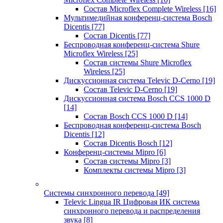
Состав Microflex Complete Wireless
[16]
Мультимедийная конференц-система Bosch
Dicentis
[77]
Состав Dicentis
[77]
Беспроводная конференц-система Shure
Microflex Wireless
[25]
Состав системы Shure Microflex
Wireless
[25]
Дискуссионная система Televic D-Cerno
[19]
Состав Televic D-Cerno
[19]
Дискуссионная система Bosch CCS 1000 D
[14]
Состав Bosch CCS 1000 D
[14]
Беспроводная конференц-система Bosch
Dicentis
[12]
Состав Dicentis Bosch
[12]
Конференц-системы Mipro
[6]
Состав системы Mipro
[3]
Комплекты системы Mipro
[3]
Системы синхронного перевода
[49]
Televic Lingua IR Цифровая ИК система
синхронного перевода и распределения
звука
[8]