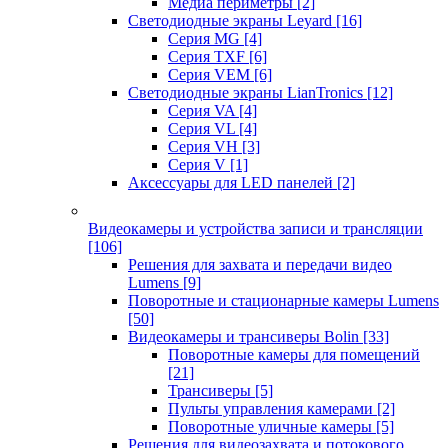
Медиа периметры
[2]
Светодиодные экраны Leyard
[16]
Серия MG
[4]
Серия TXF
[6]
Серия VEM
[6]
Светодиодные экраны LianTronics
[12]
Серия VA
[4]
Серия VL
[4]
Серия VH
[3]
Серия V
[1]
Аксессуары для LED панелей
[2]
Видеокамеры и устройства записи и трансляции
[106]
Решения для захвата и передачи видео
Lumens
[9]
Поворотные и стационарные камеры Lumens
[50]
Видеокамеры и трансиверы Bolin
[33]
Поворотные камеры для помещений
[21]
Трансиверы
[5]
Пульты управления камерами
[2]
Поворотные уличные камеры
[5]
Решения для видеозахвата и потокового