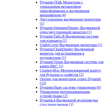
Dynamic3Talk Мониторы с
уникальным механизмом
трансформации и выдвижным
микрофоном
[4]
Двусторонние выдвижные мониторы
[1]
DynamicSignatureDisplay Выдвижной
одно/двусторонний монитор
[1]
DynamicTabLift Выдвижная система
для планшета
[1]
UnderCover Выдвижные мониторы
[1]
DynamicChairDisplay Выдвижной
монитор для встраивания в
подлокотник
[1]
DynamicVision Выдвижная система для
камер ВКС
[1]
CourtesyBox Моторизованный корпус
для бутылок и салфеток
[2]
Опции для мониторов серии Dynamic
[13]
DynamicShare система управления
[6]
Управление моторизованными
устройствами
[2]
Dynamic4 Выдвижной мультимедиа
стол переговоров
[1]