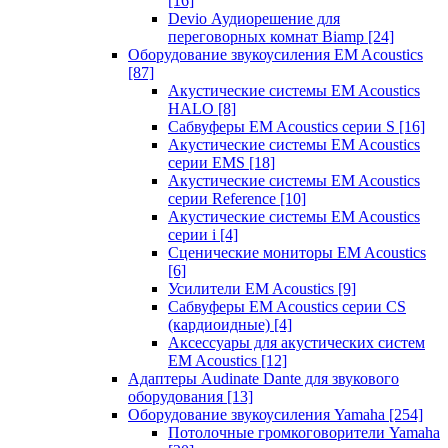
[16]
Devio Аудиорешение для
переговорных комнат Biamp
[24]
Оборудование звукоусиления EM Acoustics
[87]
Акустические системы EM Acoustics
HALO
[8]
Сабвуферы EM Acoustics серии S
[16]
Акустические системы EM Acoustics
серии EMS
[18]
Акустические системы EM Acoustics
серии Reference
[10]
Акустические системы EM Acoustics
серии i
[4]
Сценические мониторы EM Acoustics
[6]
Усилители EM Acoustics
[9]
Сабвуферы EM Acoustics серии CS
(кардиоидные)
[4]
Аксессуары для акустических систем
EM Acoustics
[12]
Адаптеры Audinate Dante для звукового
оборудования
[13]
Оборудование звукоусиления Yamaha
[254]
Потолочные громкоговорители Yamaha