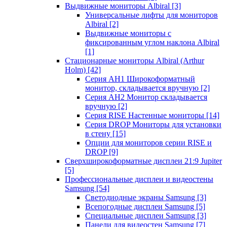
Выдвижные мониторы Albiral
[3]
Универсальные лифты для мониторов
Albiral
[2]
Выдвижные мониторы с
фиксированным углом наклона Albiral
[1]
Стационарные мониторы Albiral (Arthur
Holm)
[42]
Серия AH1 Широкоформатный
монитор, складывается вручную
[2]
Серия AH2 Монитор складывается
вручную
[2]
Серия RISE Настенные мониторы
[14]
Серия DROP Мониторы для установки
в стену
[15]
Опции для мониторов серии RISE и
DROP
[9]
Сверхширокоформатные дисплеи 21:9 Jupiter
[5]
Профессиональные дисплеи и видеостены
Samsung
[54]
Светодиодные экраны Samsung
[3]
Всепогодные дисплеи Samsung
[5]
Специальные дисплеи Samsung
[3]
Панели для видеостен Samsung
[7]