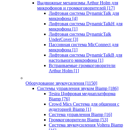
Выдвижные механизмы Arthur Holm для
микрофонов и громкоговорителей
[17]
Лифтовая система DynamicTalk для
микрофона
[4]
Лифтовая система DynamicTalkH для
микрофона
[1]
Лифтовая система DynamicTalk
UnderCover
[3]
Пассивная система MicConnect для
микрофона
[1]
Лифтовая система DynamicTalkB для
настольного микрофона
[1]
Встраиваемые громкоговорители
Arthur Holm
[1]
Оборудование звукоусиления
[1150]
Системы управления звуком Biamp
[186]
Tesira Цифровая медиаплатформа
Biamp
[76]
Crowd Mics Система для общения с
аудиторией Biamp
[1]
Система управления Biamp
[16]
Громкоговорители Biamp
[53]
Система звукоусиления Voltera Biamp