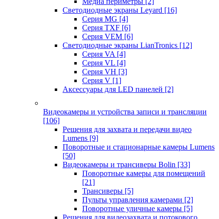
Медиа периметры
[2]
Светодиодные экраны Leyard
[16]
Серия MG
[4]
Серия TXF
[6]
Серия VEM
[6]
Светодиодные экраны LianTronics
[12]
Серия VA
[4]
Серия VL
[4]
Серия VH
[3]
Серия V
[1]
Аксессуары для LED панелей
[2]
Видеокамеры и устройства записи и трансляции
[106]
Решения для захвата и передачи видео
Lumens
[9]
Поворотные и стационарные камеры Lumens
[50]
Видеокамеры и трансиверы Bolin
[33]
Поворотные камеры для помещений
[21]
Трансиверы
[5]
Пульты управления камерами
[2]
Поворотные уличные камеры
[5]
Решения для видеозахвата и потокового