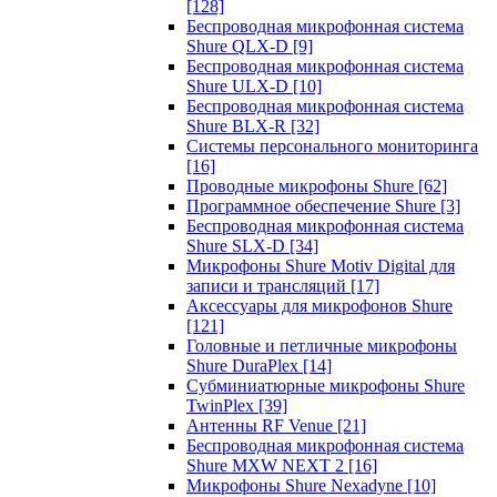
[128]
Беспроводная микрофонная система
Shure QLX-D
[9]
Беспроводная микрофонная система
Shure ULX-D
[10]
Беспроводная микрофонная система
Shure BLX-R
[32]
Системы персонального мониторинга
[16]
Проводные микрофоны Shure
[62]
Программное обеспечение Shure
[3]
Беспроводная микрофонная система
Shure SLX-D
[34]
Микрофоны Shure Motiv Digital для
записи и трансляций
[17]
Аксессуары для микрофонов Shure
[121]
Головные и петличные микрофоны
Shure DuraPlex
[14]
Субминиатюрные микрофоны Shure
TwinPlex
[39]
Антенны RF Venue
[21]
Беспроводная микрофонная система
Shure MXW NEXT 2
[16]
Микрофоны Shure Nexadyne
[10]