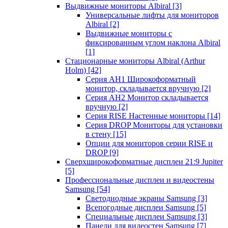
Выдвижные мониторы Albiral
[3]
Универсальные лифты для мониторов
Albiral
[2]
Выдвижные мониторы с
фиксированным углом наклона Albiral
[1]
Стационарные мониторы Albiral (Arthur
Holm)
[42]
Серия AH1 Широкоформатный
монитор, складывается вручную
[2]
Серия AH2 Монитор складывается
вручную
[2]
Серия RISE Настенные мониторы
[14]
Серия DROP Мониторы для установки
в стену
[15]
Опции для мониторов серии RISE и
DROP
[9]
Сверхширокоформатные дисплеи 21:9 Jupiter
[5]
Профессиональные дисплеи и видеостены
Samsung
[54]
Светодиодные экраны Samsung
[3]
Всепогодные дисплеи Samsung
[5]
Специальные дисплеи Samsung
[3]
Панели для видеостен Samsung
[7]