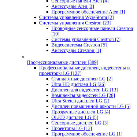
Сенсорные панели Aten
[4]
Аксессуары Aten
[3]
Программное обеспечение Aten
[1]
Системы управления WyreStorm
[2]
Системы управления Crestron
[23]
Проводные сенсорные панели Crestron
[10]
Системы управления Crestron
[7]
Видеосистемы Crestron
[5]
Аксессуары Crestron
[1]
Профессиональные дисплеи
[389]
Профессиональные дисплеи, видеостены и
проекторы LG
[127]
Стандартные дисплеи LG
[2]
Ultra HD дисплеи LG
[26]
Дисплеи для видеостен LG
[13]
Комплекты видеостен LG
[28]
Ultra Stretch дисплеи LG
[2]
Дисплеи повышенной яркости LG
[5]
Прозрачные дисплеи LG
[4]
OLED дисплеи LG
[5]
Сенсорные дисплеи LG
[3]
Проекторы LG
[13]
Программное обеспечение LG
[1]