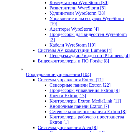
Коммутаторы WyreStorm
[30]
Разветвители WyreStorm
[5]
Удлинители WyreStorm
[38]
Управление и аксессуары WyreStorm
[19]
Адаптеры WyreStorm
[4]
Процессоры для видеостен WyreStorm
[2]
Кабели WyreStorm
[19]
Системы AV коммутации Lumens
[4]
Передача аудио / видео по IP Lumens
[4]
Видеоконтроллеры и ПО Forsite
[8]
Оборудование управления
[104]
Системы управления Extron
[71]
Сенсорные панели Extron
[22]
Процессоры управления Extron
[9]
Лючки Extron
[13]
Контроллеры Extron MediaLink
[11]
Кнопочные панели Extron
[7]
Сетевые кнопочные панели Extron
[8]
Контроллеры рабочего пространства
Extron
[1]
Системы управления Aten
[8]