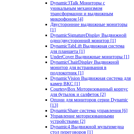
Dynamic3Talk Мониторы с
уникальным механизмом
трансформации и выдвижным
микрофоном
[4]
Двусторонние выдвижные мониторы
[1]
DynamicSignatureDisplay Выдвижной
одно/двусторонний монитор
[1]
DynamicTabLift Выдвижная система
для планшета
[1]
UnderCover Выдвижные мониторы
[1]
DynamicChairDisplay Выдвижной
монитор для встраивания в
подлокотник
[1]
DynamicVision Выдвижная система для
камер ВКС
[1]
CourtesyBox Моторизованный корпус
для бутылок и салфеток
[2]
Опции для мониторов серии Dynamic
[13]
DynamicShare система управления
[6]
Управление моторизованными
устройствами
[2]
Dynamic4 Выдвижной мультимедиа
стол переговоров
[1]