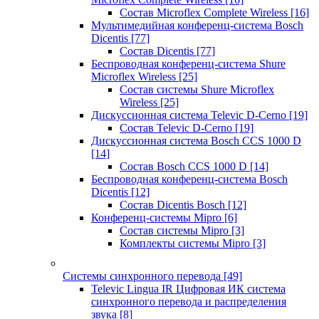
Состав Microflex Complete Wireless
[16]
Мультимедийная конференц-система Bosch
Dicentis
[77]
Состав Dicentis
[77]
Беспроводная конференц-система Shure
Microflex Wireless
[25]
Состав системы Shure Microflex
Wireless
[25]
Дискуссионная система Televic D-Cerno
[19]
Состав Televic D-Cerno
[19]
Дискуссионная система Bosch CCS 1000 D
[14]
Состав Bosch CCS 1000 D
[14]
Беспроводная конференц-система Bosch
Dicentis
[12]
Состав Dicentis Bosch
[12]
Конференц-системы Mipro
[6]
Состав системы Mipro
[3]
Комплекты системы Mipro
[3]
Системы синхронного перевода
[49]
Televic Lingua IR Цифровая ИК система
синхронного перевода и распределения
звука
[8]