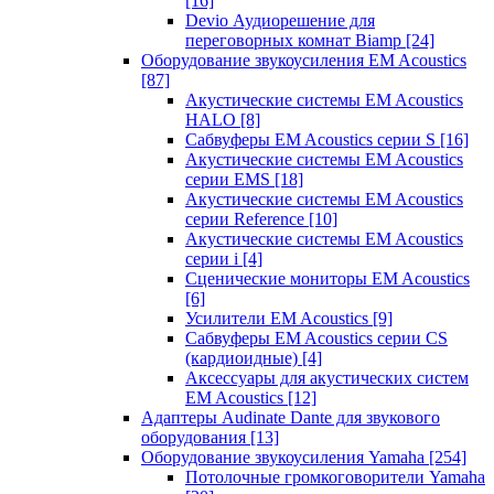
[16]
Devio Аудиорешение для
переговорных комнат Biamp
[24]
Оборудование звукоусиления EM Acoustics
[87]
Акустические системы EM Acoustics
HALO
[8]
Сабвуферы EM Acoustics серии S
[16]
Акустические системы EM Acoustics
серии EMS
[18]
Акустические системы EM Acoustics
серии Reference
[10]
Акустические системы EM Acoustics
серии i
[4]
Сценические мониторы EM Acoustics
[6]
Усилители EM Acoustics
[9]
Сабвуферы EM Acoustics серии CS
(кардиоидные)
[4]
Аксессуары для акустических систем
EM Acoustics
[12]
Адаптеры Audinate Dante для звукового
оборудования
[13]
Оборудование звукоусиления Yamaha
[254]
Потолочные громкоговорители Yamaha