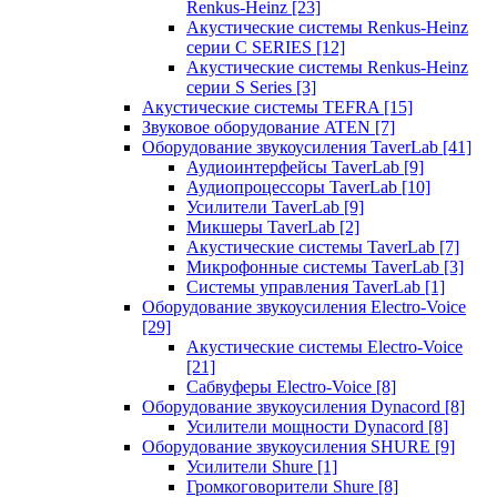
Renkus-Heinz
[23]
Акустические системы Renkus-Heinz
серии C SERIES
[12]
Акустические системы Renkus-Heinz
серии S Series
[3]
Акустические системы TEFRA
[15]
Звуковое оборудование ATEN
[7]
Оборудование звукоусиления TaverLab
[41]
Аудиоинтерфейсы TaverLab
[9]
Аудиопроцессоры TaverLab
[10]
Усилители TaverLab
[9]
Микшеры TaverLab
[2]
Акустические системы TaverLab
[7]
Микрофонные системы TaverLab
[3]
Системы управления TaverLab
[1]
Оборудование звукоусиления Electro-Voice
[29]
Акустические системы Electro-Voice
[21]
Сабвуферы Electro-Voice
[8]
Оборудование звукоусиления Dynacord
[8]
Усилители мощности Dynacord
[8]
Оборудование звукоусиления SHURE
[9]
Усилители Shure
[1]
Громкоговорители Shure
[8]