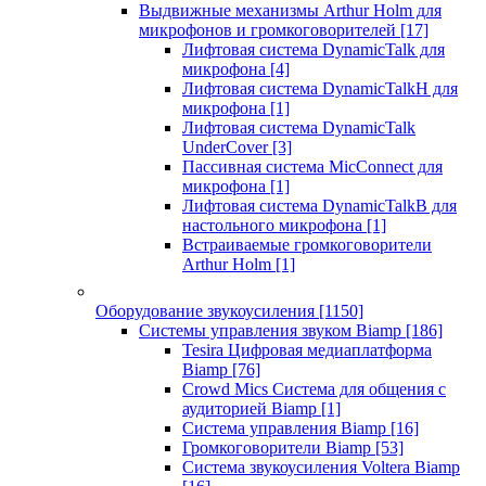
Выдвижные механизмы Arthur Holm для
микрофонов и громкоговорителей
[17]
Лифтовая система DynamicTalk для
микрофона
[4]
Лифтовая система DynamicTalkH для
микрофона
[1]
Лифтовая система DynamicTalk
UnderCover
[3]
Пассивная система MicConnect для
микрофона
[1]
Лифтовая система DynamicTalkB для
настольного микрофона
[1]
Встраиваемые громкоговорители
Arthur Holm
[1]
Оборудование звукоусиления
[1150]
Системы управления звуком Biamp
[186]
Tesira Цифровая медиаплатформа
Biamp
[76]
Crowd Mics Система для общения с
аудиторией Biamp
[1]
Система управления Biamp
[16]
Громкоговорители Biamp
[53]
Система звукоусиления Voltera Biamp