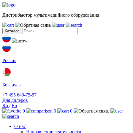
Дистрибьютор мультимедийного оборудования
Каталог
Россия
Беларусь
+7 495 640-75-57
Для дилеров
Ru
/
En
0
0
0
О нас
Направление деятельности