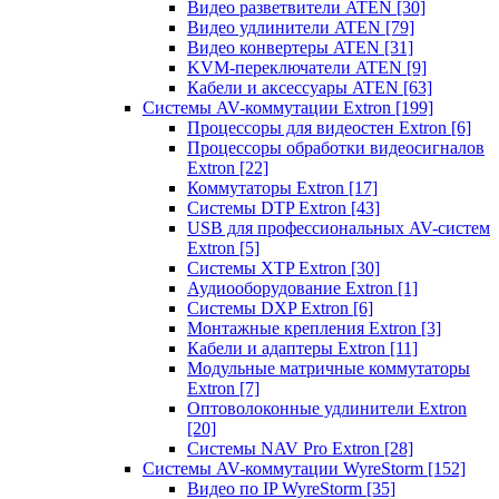
Видео разветвители ATEN
[30]
Видео удлинители ATEN
[79]
Видео конвертеры ATEN
[31]
KVM-переключатели ATEN
[9]
Кабели и аксессуары ATEN
[63]
Системы AV-коммутации Extron
[199]
Процессоры для видеостен Extron
[6]
Процессоры обработки видеосигналов
Extron
[22]
Коммутаторы Extron
[17]
Системы DTP Extron
[43]
USB для профессиональных AV-систем
Extron
[5]
Системы XTP Extron
[30]
Аудиооборудование Extron
[1]
Системы DXP Extron
[6]
Монтажные крепления Extron
[3]
Кабели и адаптеры Extron
[11]
Модульные матричные коммутаторы
Extron
[7]
Оптоволоконные удлинители Extron
[20]
Системы NAV Pro Extron
[28]
Системы AV-коммутации WyreStorm
[152]
Видео по IP WyreStorm
[35]