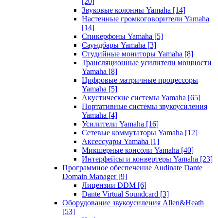
[20]
Звуковые колонны Yamaha
[14]
Настенные громкоговорители Yamaha
[14]
Спикерфоны Yamaha
[5]
Саундбары Yamaha
[3]
Студийные мониторы Yamaha
[8]
Трансляционные усилители мощности
Yamaha
[8]
Цифровые матричные процессоры
Yamaha
[5]
Акустические системы Yamaha
[65]
Портативные системы звукоусиления
Yamaha
[4]
Усилители Yamaha
[16]
Сетевые коммутаторы Yamaha
[12]
Аксессуары Yamaha
[1]
Микшерные консоли Yamaha
[40]
Интерфейсы и конвертеры Yamaha
[23]
Программное обеспечение Audinate Dante
Domain Manager
[9]
Лицензии DDM
[6]
Dante Virtual Soundcard
[3]
Оборудование звукоусиления Allen&Heath
[53]