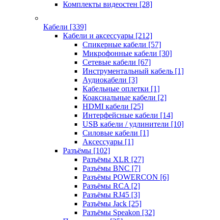
Комплекты видеостен
[28]
Кабели
[339]
Кабели и аксессуары
[212]
Спикерные кабели
[57]
Микрофонные кабели
[30]
Сетевые кабели
[67]
Инструментальный кабель
[1]
Аудиокабели
[3]
Кабельные оплетки
[1]
Коаксиальные кабели
[2]
HDMI кабели
[25]
Интерфейсные кабели
[14]
USB кабели / удлинители
[10]
Силовые кабели
[1]
Аксессуары
[1]
Разъёмы
[102]
Разъёмы XLR
[27]
Разъёмы BNC
[7]
Разъёмы POWERCON
[6]
Разъёмы RCA
[2]
Разъёмы RJ45
[3]
Разъёмы Jack
[25]
Разъёмы Speakon
[32]