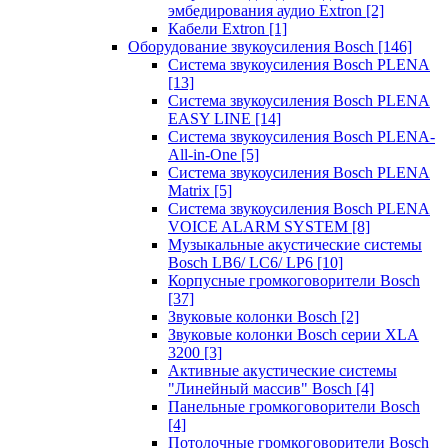
эмбедирования аудио Extron
[2]
Кабели Extron
[1]
Оборудование звукоусиления Bosch
[146]
Система звукоусиления Bosch PLENA
[13]
Система звукоусиления Bosch PLENA
EASY LINE
[14]
Система звукоусиления Bosch PLENA-
All-in-One
[5]
Система звукоусиления Bosch PLENA
Matrix
[5]
Система звукоусиления Bosch PLENA
VOICE ALARM SYSTEM
[8]
Музыкальные акустические системы
Bosch LB6/ LC6/ LP6
[10]
Корпусные громкоговорители Bosch
[37]
Звуковые колонки Bosch
[2]
Звуковые колонки Bosch серии XLA
3200
[3]
Активные акустические системы
"Линейный массив" Bosch
[4]
Панельные громкоговорители Bosch
[4]
Потолочные громкоговорители Bosch