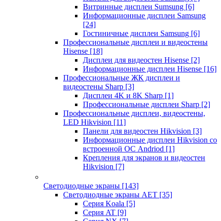
Витринные дисплеи Sumsung
[6]
Информационные дисплеи Samsung
[24]
Гостиничные дисплеи Samsung
[6]
Профессиональные дисплеи и видеостены
Hisense
[18]
Дисплеи для видеостен Hisense
[2]
Информационные дисплеи Hisense
[16]
Профессиональные ЖК дисплеи и
видеостены Sharp
[3]
Дисплеи 4K и 8K Sharp
[1]
Профессиональные дисплеи Sharp
[2]
Профессиональные дисплеи, видеостены,
LED Hikvision
[11]
Панели для видеостен Hikvision
[3]
Информационные дисплеи Hikvision со
встроенной ОС Andriod
[1]
Крепления для экранов и видеостен
Hikvision
[7]
Светодиодные экраны
[143]
Светодиодные экраны AET
[35]
Cерия Koala
[5]
Серия AT
[9]