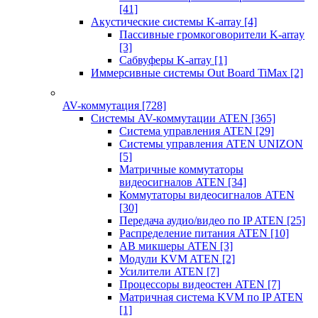
[41]
Акустические системы K-array
[4]
Пассивные громкоговорители K-array
[3]
Сабвуферы K-array
[1]
Иммерсивные системы Out Board TiMax
[2]
AV-коммутация
[728]
Системы AV-коммутации ATEN
[365]
Система управления ATEN
[29]
Системы управления ATEN UNIZON
[5]
Матричные коммутаторы
видеосигналов ATEN
[34]
Коммутаторы видеосигналов ATEN
[30]
Передача аудио/видео по IP ATEN
[25]
Распределение питания ATEN
[10]
АВ микшеры ATEN
[3]
Модули KVM ATEN
[2]
Усилители ATEN
[7]
Процессоры видеостен ATEN
[7]
Матричная система KVM по IP ATEN
[1]