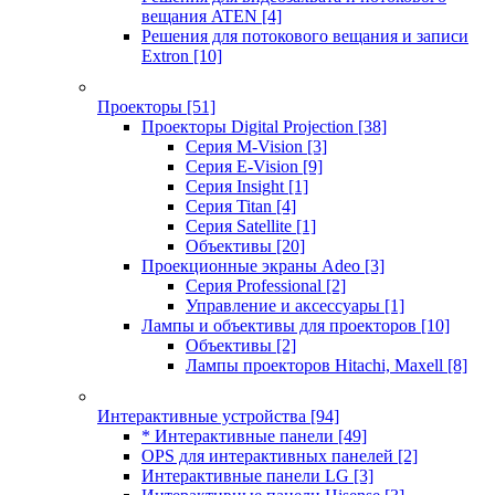
вещания ATEN
[4]
Решения для потокового вещания и записи
Extron
[10]
Проекторы
[51]
Проекторы Digital Projection
[38]
Серия M-Vision
[3]
Серия E-Vision
[9]
Серия Insight
[1]
Серия Titan
[4]
Серия Satellite
[1]
Объективы
[20]
Проекционные экраны Adeo
[3]
Серия Professional
[2]
Управление и аксессуары
[1]
Лампы и объективы для проекторов
[10]
Объективы
[2]
Лампы проекторов Hitachi, Maxell
[8]
Интерактивные устройства
[94]
* Интерактивные панели
[49]
OPS для интерактивных панелей
[2]
Интерактивные панели LG
[3]