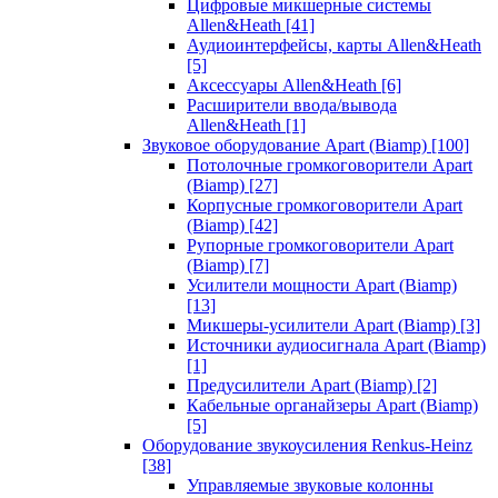
Цифровые микшерные системы
Allen&Heath
[41]
Аудиоинтерфейсы, карты Allen&Heath
[5]
Аксессуары Allen&Heath
[6]
Расширители ввода/вывода
Allen&Heath
[1]
Звуковое оборудование Apart (Biamp)
[100]
Потолочные громкоговорители Apart
(Biamp)
[27]
Корпусные громкоговорители Apart
(Biamp)
[42]
Рупорные громкоговорители Apart
(Biamp)
[7]
Усилители мощности Apart (Biamp)
[13]
Микшеры-усилители Apart (Biamp)
[3]
Источники аудиосигнала Apart (Biamp)
[1]
Предусилители Apart (Biamp)
[2]
Кабельные органайзеры Apart (Biamp)
[5]
Оборудование звукоусиления Renkus-Heinz
[38]
Управляемые звуковые колонны