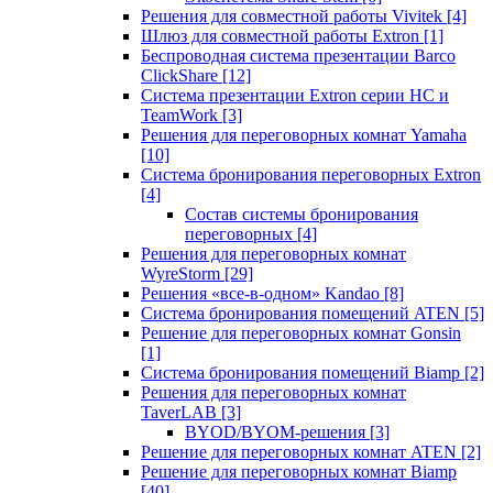
Решения для совместной работы Vivitek
[4]
Шлюз для совместной работы Extron
[1]
Беспроводная система презентации Barco
ClickShare
[12]
Система презентации Extron серии HC и
TeamWork
[3]
Решения для переговорных комнат Yamaha
[10]
Система бронирования переговорных Extron
[4]
Состав системы бронирования
переговорных
[4]
Решения для переговорных комнат
WyreStorm
[29]
Решения «все-в-одном» Kandao
[8]
Система бронирования помещений ATEN
[5]
Решение для переговорных комнат Gonsin
[1]
Система бронирования помещений Biamp
[2]
Решения для переговорных комнат
TaverLAB
[3]
BYOD/BYOM-решения
[3]
Решение для переговорных комнат ATEN
[2]
Решение для переговорных комнат Biamp
[40]