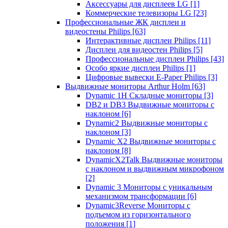
Аксессуары для дисплеев LG
[1]
Коммерческие телевизоры LG
[23]
Профессиональные ЖК дисплеи и
видеостены Philips
[63]
Интерактивные дисплеи Philips
[11]
Дисплеи для видеостен Philips
[5]
Профессиональные дисплеи Philips
[43]
Особо яркие дисплеи Philips
[1]
Цифровые вывески E-Paper Philips
[3]
Выдвижные мониторы Arthur Holm
[63]
Dynamic 1Н Складные мониторы
[3]
DB2 и DB3 Выдвижные мониторы с
наклоном
[6]
Dynamic2 Выдвижные мониторы с
наклоном
[3]
Dynamic X2 Выдвижные мониторы с
наклоном
[8]
DynamicX2Talk Выдвижные мониторы
с наклоном и выдвижным микрофоном
[2]
Dynamic 3 Мониторы с уникальным
механизмом трансформации
[6]
Dynamic3Reverse Мониторы с
подъемом из горизонтального
положения
[1]