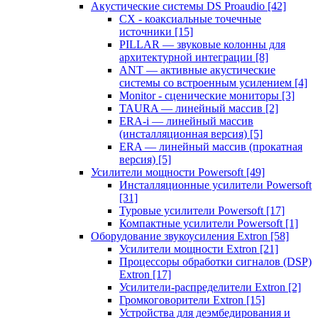
Акустические системы DS Proaudio
[42]
CX - коаксиальные точечные
источники
[15]
PILLAR — звуковые колонны для
архитектурной интеграции
[8]
ANT — активные акустические
системы со встроенным усилением
[4]
Monitor - сценические мониторы
[3]
TAURA — линейный массив
[2]
ERA-i — линейный массив
(инсталляционная версия)
[5]
ERA — линейный массив (прокатная
версия)
[5]
Усилители мощности Powersoft
[49]
Инсталляционные усилители Powersoft
[31]
Туровые усилители Powersoft
[17]
Компактные усилители Powersoft
[1]
Оборудование звукоусиления Extron
[58]
Усилители мощности Extron
[21]
Процессоры обработки сигналов (DSP)
Extron
[17]
Усилители-распределители Extron
[2]
Громкоговорители Extron
[15]
Устройства для деэмбедирования и