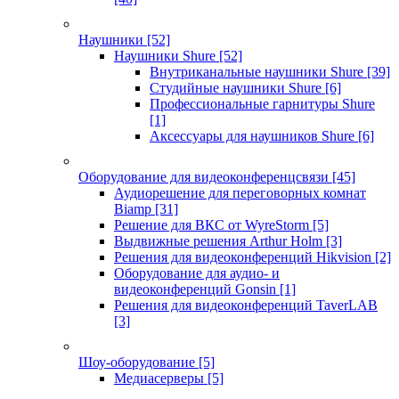
Наушники
[52]
Наушники Shure
[52]
Внутриканальные наушники Shure
[39]
Студийные наушники Shure
[6]
Профессиональные гарнитуры Shure
[1]
Аксессуары для наушников Shure
[6]
Оборудование для видеоконференцсвязи
[45]
Аудиорешение для переговорных комнат
Biamp
[31]
Решение для ВКС от WyreStorm
[5]
Выдвижные решения Arthur Holm
[3]
Решения для видеоконференций Hikvision
[2]
Оборудование для аудио- и
видеоконференций Gonsin
[1]
Решения для видеоконференций TaverLAB
[3]
Шоу-оборудование
[5]
Медиасерверы
[5]