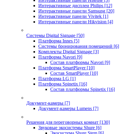
Интерактивные панели Hisense
[3]
Интерактивные дисплеи Philips
[12]
Интерактивные панели Samsung
[20]
Интерактивные панели Vivitek
[1]
Интерактивные панели Hikvision
[4]
Системы Digital Signage
[50]
Платформа Innes
[5]
Системы бронирования помещений
[6]
Комплекты Digital Signage
[3]
Платформа Navori
[9]
Состав платформы Navori
[9]
Платформа SmartPlayer
[10]
Состав SmartPlayer
[10]
Платформа LG
[1]
Платформа Spinetix
[16]
Состав платформы Spinetix
[16]
Документ-камеры
[7]
Документ-камеры Lumens
[7]
Решения для переговорных комнат
[130]
Звуковые экосистемы Shure
[6]
Экосистема Shure Stem
[6]