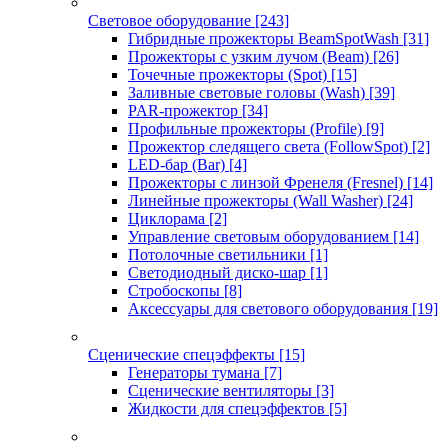
Световое оборудование
[243]
Гибридные прожекторы BeamSpotWash
[31]
Прожекторы с узким лучом (Beam)
[26]
Точечные прожекторы (Spot)
[15]
Заливные световые головы (Wash)
[39]
PAR-прожектор
[34]
Профильные прожекторы (Profile)
[9]
Прожектор следящего света (FollowSpot)
[2]
LED-бар (Bar)
[4]
Прожекторы с линзой Френеля (Fresnel)
[14]
Линейные прожекторы (Wall Washer)
[24]
Циклорама
[2]
Управление световым оборудованием
[14]
Потолочные светильники
[1]
Светодиодный диско-шар
[1]
Стробоскопы
[8]
Аксессуары для светового оборудования
[19]
Сценические спецэффекты
[15]
Генераторы тумана
[7]
Сценические вентиляторы
[3]
Жидкости для спецэффектов
[5]