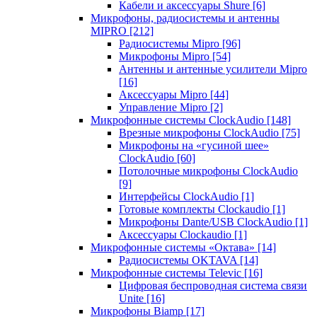
Кабели и аксессуары Shure
[6]
Микрофоны, радиосистемы и антенны
MIPRO
[212]
Радиосистемы Mipro
[96]
Микрофоны Mipro
[54]
Антенны и антенные усилители Mipro
[16]
Аксессуары Mipro
[44]
Управление Mipro
[2]
Микрофонные системы ClockAudio
[148]
Врезные микрофоны ClockAudio
[75]
Микрофоны на «гусиной шее»
ClockAudio
[60]
Потолочные микрофоны ClockAudio
[9]
Интерфейсы ClockAudio
[1]
Готовые комплекты Clockaudio
[1]
Микрофоны Dante/USB ClockAudio
[1]
Аксессуары Clockaudio
[1]
Микрофонные системы «Октава»
[14]
Радиосистемы OKTAVA
[14]
Микрофонные системы Televic
[16]
Цифровая беспроводная система связи
Unite
[16]
Микрофоны Biamp
[17]