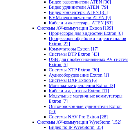
Видео разветвители ATEN
[30]
Видео удлинители ATEN
[79]
Видео конвертеры ATEN
[31]
KVM-переключатели ATEN
[9]
Кабели и аксессуары ATEN
[63]
Системы AV-коммутации Extron
[199]
Процессоры для видеостен Extron
[6]
Процессоры обработки видеосигналов
Extron
[22]
Коммутаторы Extron
[17]
Системы DTP Extron
[43]
USB для профессиональных AV-систем
Extron
[5]
Системы XTP Extron
[30]
Аудиооборудование Extron
[1]
Системы DXP Extron
[6]
Монтажные крепления Extron
[3]
Кабели и адаптеры Extron
[11]
Модульные матричные коммутаторы
Extron
[7]
Оптоволоконные удлинители Extron
[20]
Системы NAV Pro Extron
[28]
Системы AV-коммутации WyreStorm
[152]
Видео по IP WyreStorm
[35]