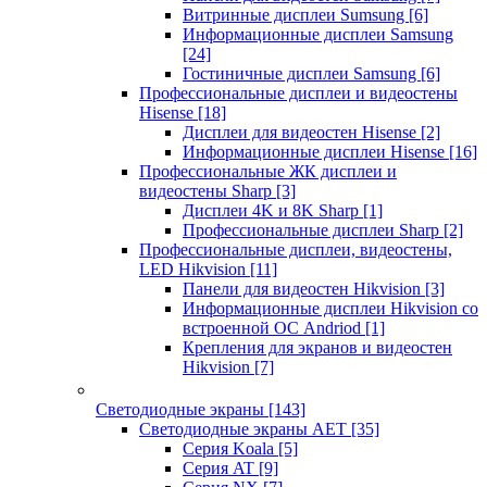
Витринные дисплеи Sumsung
[6]
Информационные дисплеи Samsung
[24]
Гостиничные дисплеи Samsung
[6]
Профессиональные дисплеи и видеостены
Hisense
[18]
Дисплеи для видеостен Hisense
[2]
Информационные дисплеи Hisense
[16]
Профессиональные ЖК дисплеи и
видеостены Sharp
[3]
Дисплеи 4K и 8K Sharp
[1]
Профессиональные дисплеи Sharp
[2]
Профессиональные дисплеи, видеостены,
LED Hikvision
[11]
Панели для видеостен Hikvision
[3]
Информационные дисплеи Hikvision со
встроенной ОС Andriod
[1]
Крепления для экранов и видеостен
Hikvision
[7]
Светодиодные экраны
[143]
Светодиодные экраны AET
[35]
Cерия Koala
[5]
Серия AT
[9]