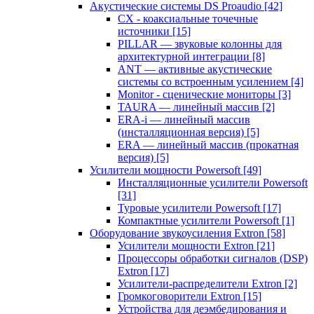
Акустические системы DS Proaudio
[42]
CX - коаксиальные точечные
источники
[15]
PILLAR — звуковые колонны для
архитектурной интеграции
[8]
ANT — активные акустические
системы со встроенным усилением
[4]
Monitor - сценические мониторы
[3]
TAURA — линейный массив
[2]
ERA-i — линейный массив
(инсталляционная версия)
[5]
ERA — линейный массив (прокатная
версия)
[5]
Усилители мощности Powersoft
[49]
Инсталляционные усилители Powersoft
[31]
Туровые усилители Powersoft
[17]
Компактные усилители Powersoft
[1]
Оборудование звукоусиления Extron
[58]
Усилители мощности Extron
[21]
Процессоры обработки сигналов (DSP)
Extron
[17]
Усилители-распределители Extron
[2]
Громкоговорители Extron
[15]
Устройства для деэмбедирования и