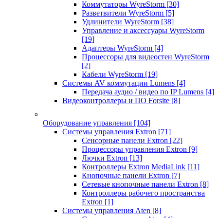
Коммутаторы WyreStorm
[30]
Разветвители WyreStorm
[5]
Удлинители WyreStorm
[38]
Управление и аксессуары WyreStorm
[19]
Адаптеры WyreStorm
[4]
Процессоры для видеостен WyreStorm
[2]
Кабели WyreStorm
[19]
Системы AV коммутации Lumens
[4]
Передача аудио / видео по IP Lumens
[4]
Видеоконтроллеры и ПО Forsite
[8]
Оборудование управления
[104]
Системы управления Extron
[71]
Сенсорные панели Extron
[22]
Процессоры управления Extron
[9]
Лючки Extron
[13]
Контроллеры Extron MediaLink
[11]
Кнопочные панели Extron
[7]
Сетевые кнопочные панели Extron
[8]
Контроллеры рабочего пространства
Extron
[1]
Системы управления Aten
[8]