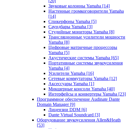
[20]
Звуковые колонны Yamaha
[14]
Настенные громкоговорители Yamaha
[14]
Спикерфоны Yamaha
[5]
Саундбары Yamaha
[3]
Студийные мониторы Yamaha
[8]
Трансляционные усилители мощности
Yamaha
[8]
Цифровые матричные процессоры
Yamaha
[5]
Акустические системы Yamaha
[65]
Портативные системы звукоусиления
Yamaha
[4]
Усилители Yamaha
[16]
Сетевые коммутаторы Yamaha
[12]
Аксессуары Yamaha
[1]
Микшерные консоли Yamaha
[40]
Интерфейсы и конвертеры Yamaha
[23]
Программное обеспечение Audinate Dante
Domain Manager
[9]
Лицензии DDM
[6]
Dante Virtual Soundcard
[3]
Оборудование звукоусиления Allen&Heath
[53]