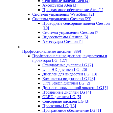
Сенсорные панели Aten
[4]
Аксессуары Aten
[3]
Программное обеспечение Aten
[1]
Системы управления WyreStorm
[2]
Системы управления Crestron
[23]
Проводные сенсорные панели Crestron
[10]
Системы управления Crestron
[7]
Видеосистемы Crestron
[5]
Аксессуары Crestron
[1]
Профессиональные дисплеи
[389]
Профессиональные дисплеи, видеостены и
проекторы LG
[127]
Стандартные дисплеи LG
[2]
Ultra HD дисплеи LG
[26]
Дисплеи для видеостен LG
[13]
Комплекты видеостен LG
[28]
Ultra Stretch дисплеи LG
[2]
Дисплеи повышенной яркости LG
[5]
Прозрачные дисплеи LG
[4]
OLED дисплеи LG
[5]
Сенсорные дисплеи LG
[3]
Проекторы LG
[13]
Программное обеспечение LG
[1]