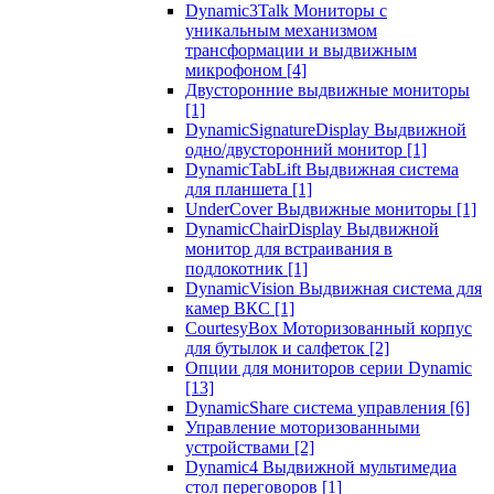
Dynamic3Talk Мониторы с
уникальным механизмом
трансформации и выдвижным
микрофоном
[4]
Двусторонние выдвижные мониторы
[1]
DynamicSignatureDisplay Выдвижной
одно/двусторонний монитор
[1]
DynamicTabLift Выдвижная система
для планшета
[1]
UnderCover Выдвижные мониторы
[1]
DynamicChairDisplay Выдвижной
монитор для встраивания в
подлокотник
[1]
DynamicVision Выдвижная система для
камер ВКС
[1]
CourtesyBox Моторизованный корпус
для бутылок и салфеток
[2]
Опции для мониторов серии Dynamic
[13]
DynamicShare система управления
[6]
Управление моторизованными
устройствами
[2]
Dynamic4 Выдвижной мультимедиа
стол переговоров
[1]