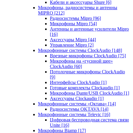
Кабели и аксессуары Shure
[6]
Микрофоны, радиосистемы и антенны
MIPRO
[212]
Радиосистемы Mipro
[96]
Микрофоны Mipro
[54]
Антенны и антенные усилители Mipro
[16]
Аксессуары Mipro
[44]
Управление Mipro
[2]
Микрофонные системы ClockAudio
[148]
Врезные микрофоны ClockAudio
[75]
Микрофоны на «гусиной шее»
ClockAudio
[60]
Потолочные микрофоны ClockAudio
[9]
Интерфейсы ClockAudio
[1]
Готовые комплекты Clockaudio
[1]
Микрофоны Dante/USB ClockAudio
[1]
Аксессуары Clockaudio
[1]
Микрофонные системы «Октава»
[14]
Радиосистемы OKTAVA
[14]
Микрофонные системы Televic
[16]
Цифровая беспроводная система связи
Unite
[16]
Микрофоны Biamp
[17]