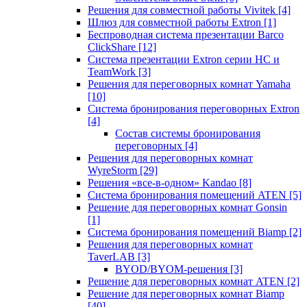
Решения для совместной работы Vivitek
[4]
Шлюз для совместной работы Extron
[1]
Беспроводная система презентации Barco
ClickShare
[12]
Система презентации Extron серии HC и
TeamWork
[3]
Решения для переговорных комнат Yamaha
[10]
Система бронирования переговорных Extron
[4]
Состав системы бронирования
переговорных
[4]
Решения для переговорных комнат
WyreStorm
[29]
Решения «все-в-одном» Kandao
[8]
Система бронирования помещений ATEN
[5]
Решение для переговорных комнат Gonsin
[1]
Система бронирования помещений Biamp
[2]
Решения для переговорных комнат
TaverLAB
[3]
BYOD/BYOM-решения
[3]
Решение для переговорных комнат ATEN
[2]
Решение для переговорных комнат Biamp
[40]