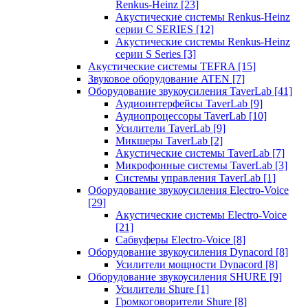
Renkus-Heinz
[23]
Акустические системы Renkus-Heinz
серии C SERIES
[12]
Акустические системы Renkus-Heinz
серии S Series
[3]
Акустические системы TEFRA
[15]
Звуковое оборудование ATEN
[7]
Оборудование звукоусиления TaverLab
[41]
Аудиоинтерфейсы TaverLab
[9]
Аудиопроцессоры TaverLab
[10]
Усилители TaverLab
[9]
Микшеры TaverLab
[2]
Акустические системы TaverLab
[7]
Микрофонные системы TaverLab
[3]
Системы управления TaverLab
[1]
Оборудование звукоусиления Electro-Voice
[29]
Акустические системы Electro-Voice
[21]
Сабвуферы Electro-Voice
[8]
Оборудование звукоусиления Dynacord
[8]
Усилители мощности Dynacord
[8]
Оборудование звукоусиления SHURE
[9]
Усилители Shure
[1]
Громкоговорители Shure
[8]