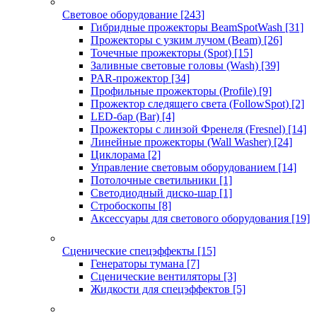
Световое оборудование
[243]
Гибридные прожекторы BeamSpotWash
[31]
Прожекторы с узким лучом (Beam)
[26]
Точечные прожекторы (Spot)
[15]
Заливные световые головы (Wash)
[39]
PAR-прожектор
[34]
Профильные прожекторы (Profile)
[9]
Прожектор следящего света (FollowSpot)
[2]
LED-бар (Bar)
[4]
Прожекторы с линзой Френеля (Fresnel)
[14]
Линейные прожекторы (Wall Washer)
[24]
Циклорама
[2]
Управление световым оборудованием
[14]
Потолочные светильники
[1]
Светодиодный диско-шар
[1]
Стробоскопы
[8]
Аксессуары для светового оборудования
[19]
Сценические спецэффекты
[15]
Генераторы тумана
[7]
Сценические вентиляторы
[3]
Жидкости для спецэффектов
[5]