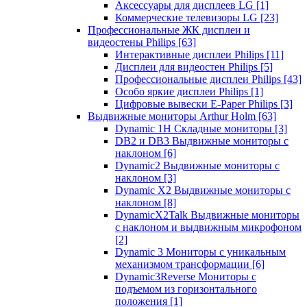
Аксессуары для дисплеев LG
[1]
Коммерческие телевизоры LG
[23]
Профессиональные ЖК дисплеи и
видеостены Philips
[63]
Интерактивные дисплеи Philips
[11]
Дисплеи для видеостен Philips
[5]
Профессиональные дисплеи Philips
[43]
Особо яркие дисплеи Philips
[1]
Цифровые вывески E-Paper Philips
[3]
Выдвижные мониторы Arthur Holm
[63]
Dynamic 1Н Складные мониторы
[3]
DB2 и DB3 Выдвижные мониторы с
наклоном
[6]
Dynamic2 Выдвижные мониторы с
наклоном
[3]
Dynamic X2 Выдвижные мониторы с
наклоном
[8]
DynamicX2Talk Выдвижные мониторы
с наклоном и выдвижным микрофоном
[2]
Dynamic 3 Мониторы с уникальным
механизмом трансформации
[6]
Dynamic3Reverse Мониторы с
подъемом из горизонтального
положения
[1]