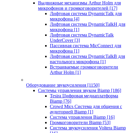
Выдвижные механизмы Arthur Holm для
микрофонов и громкоговорителей
[17]
Лифтовая система DynamicTalk для
микрофона
[4]
Лифтовая система DynamicTalkH для
микрофона
[1]
Лифтовая система DynamicTalk
UnderCover
[3]
Пассивная система MicConnect для
микрофона
[1]
Лифтовая система DynamicTalkB для
настольного микрофона
[1]
Встраиваемые громкоговорители
Arthur Holm
[1]
Оборудование звукоусиления
[1150]
Системы управления звуком Biamp
[186]
Tesira Цифровая медиаплатформа
Biamp
[76]
Crowd Mics Система для общения с
аудиторией Biamp
[1]
Система управления Biamp
[16]
Громкоговорители Biamp
[53]
Система звукоусиления Voltera Biamp