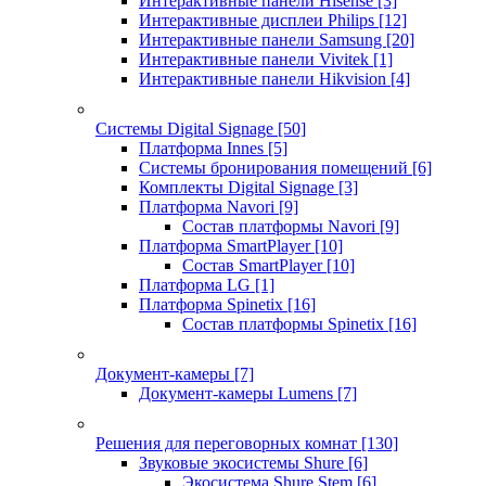
Интерактивные панели Hisense
[3]
Интерактивные дисплеи Philips
[12]
Интерактивные панели Samsung
[20]
Интерактивные панели Vivitek
[1]
Интерактивные панели Hikvision
[4]
Системы Digital Signage
[50]
Платформа Innes
[5]
Системы бронирования помещений
[6]
Комплекты Digital Signage
[3]
Платформа Navori
[9]
Состав платформы Navori
[9]
Платформа SmartPlayer
[10]
Состав SmartPlayer
[10]
Платформа LG
[1]
Платформа Spinetix
[16]
Состав платформы Spinetix
[16]
Документ-камеры
[7]
Документ-камеры Lumens
[7]
Решения для переговорных комнат
[130]
Звуковые экосистемы Shure
[6]
Экосистема Shure Stem
[6]