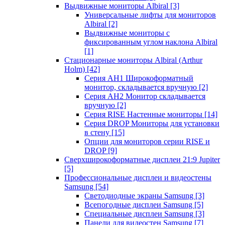
Выдвижные мониторы Albiral
[3]
Универсальные лифты для мониторов
Albiral
[2]
Выдвижные мониторы с
фиксированным углом наклона Albiral
[1]
Стационарные мониторы Albiral (Arthur
Holm)
[42]
Серия AH1 Широкоформатный
монитор, складывается вручную
[2]
Серия AH2 Монитор складывается
вручную
[2]
Серия RISE Настенные мониторы
[14]
Серия DROP Мониторы для установки
в стену
[15]
Опции для мониторов серии RISE и
DROP
[9]
Сверхширокоформатные дисплеи 21:9 Jupiter
[5]
Профессиональные дисплеи и видеостены
Samsung
[54]
Светодиодные экраны Samsung
[3]
Всепогодные дисплеи Samsung
[5]
Специальные дисплеи Samsung
[3]
Панели для видеостен Samsung
[7]