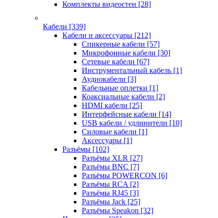
Комплекты видеостен
[28]
Кабели
[339]
Кабели и аксессуары
[212]
Спикерные кабели
[57]
Микрофонные кабели
[30]
Сетевые кабели
[67]
Инструментальный кабель
[1]
Аудиокабели
[3]
Кабельные оплетки
[1]
Коаксиальные кабели
[2]
HDMI кабели
[25]
Интерфейсные кабели
[14]
USB кабели / удлинители
[10]
Силовые кабели
[1]
Аксессуары
[1]
Разъёмы
[102]
Разъёмы XLR
[27]
Разъёмы BNC
[7]
Разъёмы POWERCON
[6]
Разъёмы RCA
[2]
Разъёмы RJ45
[3]
Разъёмы Jack
[25]
Разъёмы Speakon
[32]