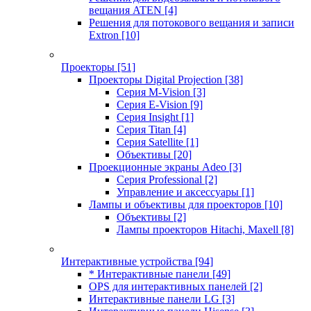
вещания ATEN
[4]
Решения для потокового вещания и записи
Extron
[10]
Проекторы
[51]
Проекторы Digital Projection
[38]
Серия M-Vision
[3]
Серия E-Vision
[9]
Серия Insight
[1]
Серия Titan
[4]
Серия Satellite
[1]
Объективы
[20]
Проекционные экраны Adeo
[3]
Серия Professional
[2]
Управление и аксессуары
[1]
Лампы и объективы для проекторов
[10]
Объективы
[2]
Лампы проекторов Hitachi, Maxell
[8]
Интерактивные устройства
[94]
* Интерактивные панели
[49]
OPS для интерактивных панелей
[2]
Интерактивные панели LG
[3]