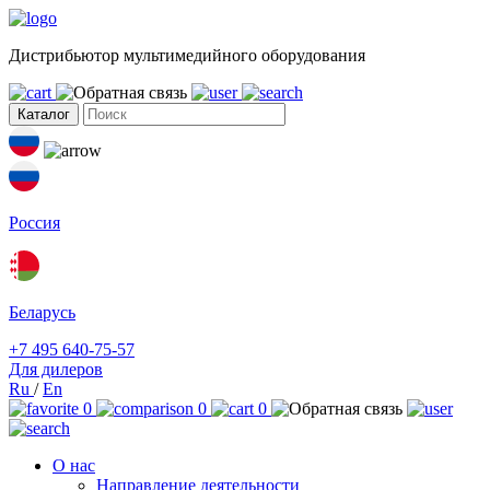
Дистрибьютор мультимедийного оборудования
Каталог
Россия
Беларусь
+7 495 640-75-57
Для дилеров
Ru
/
En
0
0
0
О нас
Направление деятельности