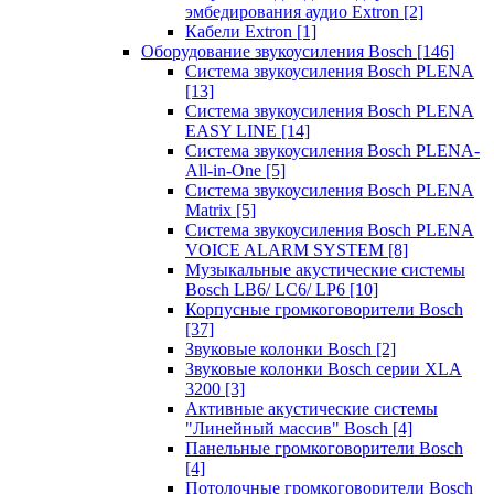
эмбедирования аудио Extron
[2]
Кабели Extron
[1]
Оборудование звукоусиления Bosch
[146]
Система звукоусиления Bosch PLENA
[13]
Система звукоусиления Bosch PLENA
EASY LINE
[14]
Система звукоусиления Bosch PLENA-
All-in-One
[5]
Система звукоусиления Bosch PLENA
Matrix
[5]
Система звукоусиления Bosch PLENA
VOICE ALARM SYSTEM
[8]
Музыкальные акустические системы
Bosch LB6/ LC6/ LP6
[10]
Корпусные громкоговорители Bosch
[37]
Звуковые колонки Bosch
[2]
Звуковые колонки Bosch серии XLA
3200
[3]
Активные акустические системы
"Линейный массив" Bosch
[4]
Панельные громкоговорители Bosch
[4]
Потолочные громкоговорители Bosch