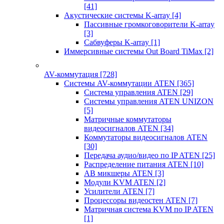
[41]
Акустические системы K-array
[4]
Пассивные громкоговорители K-array
[3]
Сабвуферы K-array
[1]
Иммерсивные системы Out Board TiMax
[2]
AV-коммутация
[728]
Системы AV-коммутации ATEN
[365]
Система управления ATEN
[29]
Системы управления ATEN UNIZON
[5]
Матричные коммутаторы
видеосигналов ATEN
[34]
Коммутаторы видеосигналов ATEN
[30]
Передача аудио/видео по IP ATEN
[25]
Распределение питания ATEN
[10]
АВ микшеры ATEN
[3]
Модули KVM ATEN
[2]
Усилители ATEN
[7]
Процессоры видеостен ATEN
[7]
Матричная система KVM по IP ATEN
[1]