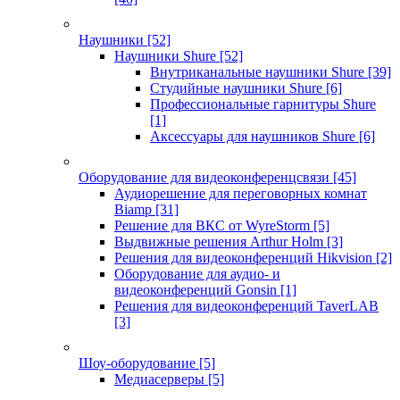
Наушники
[52]
Наушники Shure
[52]
Внутриканальные наушники Shure
[39]
Студийные наушники Shure
[6]
Профессиональные гарнитуры Shure
[1]
Аксессуары для наушников Shure
[6]
Оборудование для видеоконференцсвязи
[45]
Аудиорешение для переговорных комнат
Biamp
[31]
Решение для ВКС от WyreStorm
[5]
Выдвижные решения Arthur Holm
[3]
Решения для видеоконференций Hikvision
[2]
Оборудование для аудио- и
видеоконференций Gonsin
[1]
Решения для видеоконференций TaverLAB
[3]
Шоу-оборудование
[5]
Медиасерверы
[5]