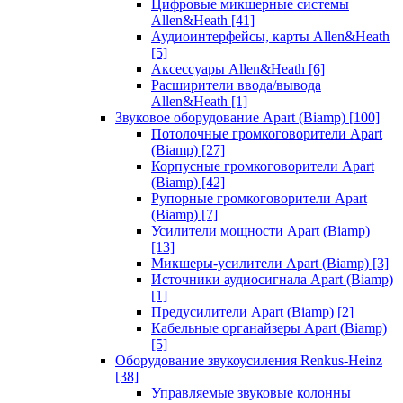
Цифровые микшерные системы
Allen&Heath
[41]
Аудиоинтерфейсы, карты Allen&Heath
[5]
Аксессуары Allen&Heath
[6]
Расширители ввода/вывода
Allen&Heath
[1]
Звуковое оборудование Apart (Biamp)
[100]
Потолочные громкоговорители Apart
(Biamp)
[27]
Корпусные громкоговорители Apart
(Biamp)
[42]
Рупорные громкоговорители Apart
(Biamp)
[7]
Усилители мощности Apart (Biamp)
[13]
Микшеры-усилители Apart (Biamp)
[3]
Источники аудиосигнала Apart (Biamp)
[1]
Предусилители Apart (Biamp)
[2]
Кабельные органайзеры Apart (Biamp)
[5]
Оборудование звукоусиления Renkus-Heinz
[38]
Управляемые звуковые колонны