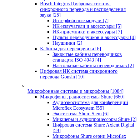
Bosch Integrus Цифровая система
синхронного перевода и распределения
звука
[25]
Интерфейсные модули
[7]
ИК-излучатели и аксессуары
[5]
ИК-приемники и аксессуары
[7]
Пульты переводчиков и аксессуары
[4]
Наушники
[2]
Кабины для переводчика
[6]
Закрытые кабины переводчиков
стандарта ISO 4043
[4]
Настольные кабины переводчиков
[2]
Цифровая ИК система синхронного
перевода Gonsin
[10]
Микрофонные системы и микрофоны
[1084]
Микрофоны, радиосистемы Shure
[660]
Аудиоэкосистема для конференций
Microflex Ecosystem
[55]
Экосистема Shure Stem
[6]
Микшеры и аудиопроцессоры Shure
[2]
Цифровая система Shure Axient Digital
[59]
Микрофоны Shure серии Microflex