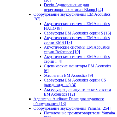
[16]
Devio Аудиорешение для
переговорных комнат Biamp
[24]
Оборудование звукоусиления EM Acoustics
[87]
Акустические системы EM Acoustics
HALO
[8]
Сабвуферы EM Acoustics серии S
[16]
Акустические системы EM Acoustics
серии EMS
[18]
Акустические системы EM Acoustics
серии Reference
[10]
Акустические системы EM Acoustics
серии i
[4]
Сценические мониторы EM Acoustics
[6]
Усилители EM Acoustics
[9]
Сабвуферы EM Acoustics серии CS
(кардиоидные)
[4]
Аксессуары для акустических систем
EM Acoustics
[12]
Адаптеры Audinate Dante для звукового
оборудования
[13]
Оборудование звукоусиления Yamaha
[254]
Потолочные громкоговорители Yamaha