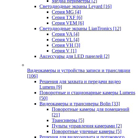
Медиа периметры
[2]
Светодиодные экраны Leyard
[16]
Серия MG
[4]
Серия TXF
[6]
Серия VEM
[6]
Светодиодные экраны LianTronics
[12]
Серия VA
[4]
Серия VL
[4]
Серия VH
[3]
Серия V
[1]
Аксессуары для LED панелей
[2]
Видеокамеры и устройства записи и трансляции
[106]
Решения для захвата и передачи видео
Lumens
[9]
Поворотные и стационарные камеры Lumens
[50]
Видеокамеры и трансиверы Bolin
[33]
Поворотные камеры для помещений
[21]
Трансиверы
[5]
Пульты управления камерами
[2]
Поворотные уличные камеры
[5]
Решения для видеозахвата и потокового