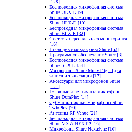
[128]
Беспроводная микрофонная система
Shure QLX-D
[9]
Беспроводная микрофонная система
Shure ULX-D
[10]
Беспроводная микрофонная система
Shure BLX-R
[32]
Системы персонального мониторинга
[16]
Проводные микрофоны Shure
[62]
Программное обеспечение Shure
[3]
Беспроводная микрофонная система
Shure SLX-D
[34]
Микрофоны Shure Motiv Digital для
записи и трансляций
[17]
Аксессуары для микрофонов Shure
[121]
Головные и петличные микрофоны
Shure DuraPlex
[14]
Субминиатюрные микрофоны Shure
TwinPlex
[39]
Антенны RF Venue
[21]
Беспроводная микрофонная система
Shure MXW NEXT 2
[16]
Микрофоны Shure Nexadyne
[10]