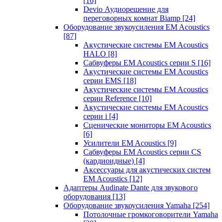
[16]
Devio Аудиорешение для
переговорных комнат Biamp
[24]
Оборудование звукоусиления EM Acoustics
[87]
Акустические системы EM Acoustics
HALO
[8]
Сабвуферы EM Acoustics серии S
[16]
Акустические системы EM Acoustics
серии EMS
[18]
Акустические системы EM Acoustics
серии Reference
[10]
Акустические системы EM Acoustics
серии i
[4]
Сценические мониторы EM Acoustics
[6]
Усилители EM Acoustics
[9]
Сабвуферы EM Acoustics серии CS
(кардиоидные)
[4]
Аксессуары для акустических систем
EM Acoustics
[12]
Адаптеры Audinate Dante для звукового
оборудования
[13]
Оборудование звукоусиления Yamaha
[254]
Потолочные громкоговорители Yamaha