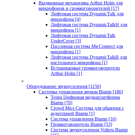
Выдвижные механизмы Arthur Holm для
микрофонов и громкоговорителей
[17]
Лифтовая система DynamicTalk для
микрофона
[4]
Лифтовая система DynamicTalkH для
микрофона
[1]
Лифтовая система DynamicTalk
UnderCover
[3]
Пассивная система MicConnect для
микрофона
[1]
Лифтовая система DynamicTalkB для
настольного микрофона
[1]
Встраиваемые громкоговорители
Arthur Holm
[1]
Оборудование звукоусиления
[1150]
Системы управления звуком Biamp
[186]
Tesira Цифровая медиаплатформа
Biamp
[76]
Crowd Mics Система для общения с
аудиторией Biamp
[1]
Система управления Biamp
[16]
Громкоговорители Biamp
[53]
Система звукоусиления Voltera Biamp