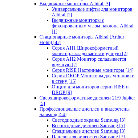
Выдвижные мониторы Albiral
[3]
Универсальные лифты для мониторов
Albiral
[2]
Выдвижные мониторы с
фиксированным углом наклона Albiral
[1]
Стационарные мониторы Albiral (Arthur
Holm)
[42]
Серия AH1 Широкоформатный
монитор, складывается вручную
[2]
Серия AH2 Монитор складывается
вручную
[2]
Серия RISE Настенные мониторы
[14]
Серия DROP Мониторы для установки
в стену
[15]
Опции для мониторов серии RISE и
DROP
[9]
Сверхширокоформатные дисплеи 21:9 Jupiter
[5]
Профессиональные дисплеи и видеостены
Samsung
[54]
Светодиодные экраны Samsung
[3]
Всепогодные дисплеи Samsung
[5]
Специальные дисплеи Samsung
[3]
Панели для видеостен Samsung
[7]