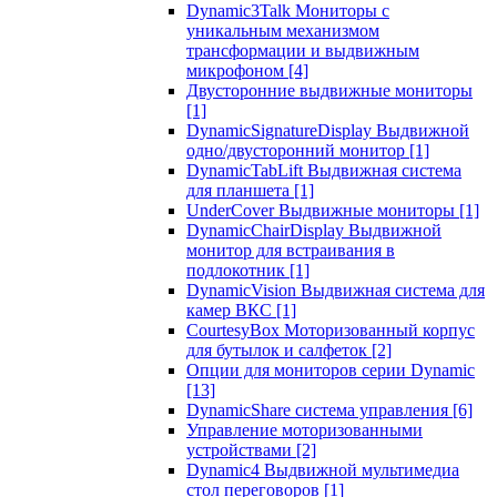
Dynamic3Talk Мониторы с
уникальным механизмом
трансформации и выдвижным
микрофоном
[4]
Двусторонние выдвижные мониторы
[1]
DynamicSignatureDisplay Выдвижной
одно/двусторонний монитор
[1]
DynamicTabLift Выдвижная система
для планшета
[1]
UnderCover Выдвижные мониторы
[1]
DynamicChairDisplay Выдвижной
монитор для встраивания в
подлокотник
[1]
DynamicVision Выдвижная система для
камер ВКС
[1]
CourtesyBox Моторизованный корпус
для бутылок и салфеток
[2]
Опции для мониторов серии Dynamic
[13]
DynamicShare система управления
[6]
Управление моторизованными
устройствами
[2]
Dynamic4 Выдвижной мультимедиа
стол переговоров
[1]