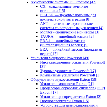
Акустические системы DS Proaudio
[42]
CX - коаксиальные точечные
источники
[15]
PILLAR — звуковые колонны для
архитектурной интеграции
[8]
ANT — активные акустические
системы со встроенным усилением
[4]
Monitor - сценические мониторы
[3]
TAURA — линейный массив
[2]
ERA-i — линейный массив
(инсталляционная версия)
[5]
ERA — линейный массив (прокатная
версия)
[5]
Усилители мощности Powersoft
[49]
Инсталляционные усилители Powersoft
[31]
Туровые усилители Powersoft
[17]
Компактные усилители Powersoft
[1]
Оборудование звукоусиления Extron
[58]
Усилители мощности Extron
[21]
Процессоры обработки сигналов (DSP)
Extron
[17]
Усилители-распределители Extron
[2]
Громкоговорители Extron
[15]
Устройства для деэмбедирования и