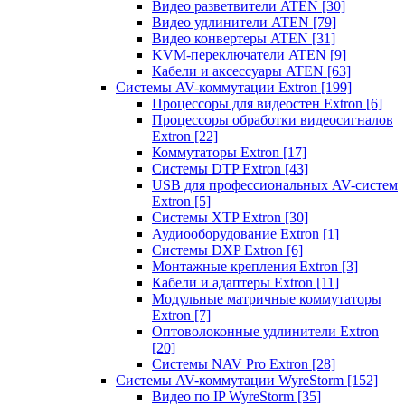
Видео разветвители ATEN
[30]
Видео удлинители ATEN
[79]
Видео конвертеры ATEN
[31]
KVM-переключатели ATEN
[9]
Кабели и аксессуары ATEN
[63]
Системы AV-коммутации Extron
[199]
Процессоры для видеостен Extron
[6]
Процессоры обработки видеосигналов
Extron
[22]
Коммутаторы Extron
[17]
Системы DTP Extron
[43]
USB для профессиональных AV-систем
Extron
[5]
Системы XTP Extron
[30]
Аудиооборудование Extron
[1]
Системы DXP Extron
[6]
Монтажные крепления Extron
[3]
Кабели и адаптеры Extron
[11]
Модульные матричные коммутаторы
Extron
[7]
Оптоволоконные удлинители Extron
[20]
Системы NAV Pro Extron
[28]
Системы AV-коммутации WyreStorm
[152]
Видео по IP WyreStorm
[35]