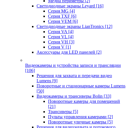
Медиа периметры
[2]
Светодиодные экраны Leyard
[16]
Серия MG
[4]
Серия TXF
[6]
Серия VEM
[6]
Светодиодные экраны LianTronics
[12]
Серия VA
[4]
Серия VL
[4]
Серия VH
[3]
Серия V
[1]
Аксессуары для LED панелей
[2]
Видеокамеры и устройства записи и трансляции
[106]
Решения для захвата и передачи видео
Lumens
[9]
Поворотные и стационарные камеры Lumens
[50]
Видеокамеры и трансиверы Bolin
[33]
Поворотные камеры для помещений
[21]
Трансиверы
[5]
Пульты управления камерами
[2]
Поворотные уличные камеры
[5]
Решения для видеозахвата и потокового