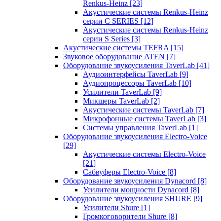
Renkus-Heinz
[23]
Акустические системы Renkus-Heinz
серии C SERIES
[12]
Акустические системы Renkus-Heinz
серии S Series
[3]
Акустические системы TEFRA
[15]
Звуковое оборудование ATEN
[7]
Оборудование звукоусиления TaverLab
[41]
Аудиоинтерфейсы TaverLab
[9]
Аудиопроцессоры TaverLab
[10]
Усилители TaverLab
[9]
Микшеры TaverLab
[2]
Акустические системы TaverLab
[7]
Микрофонные системы TaverLab
[3]
Системы управления TaverLab
[1]
Оборудование звукоусиления Electro-Voice
[29]
Акустические системы Electro-Voice
[21]
Сабвуферы Electro-Voice
[8]
Оборудование звукоусиления Dynacord
[8]
Усилители мощности Dynacord
[8]
Оборудование звукоусиления SHURE
[9]
Усилители Shure
[1]
Громкоговорители Shure
[8]