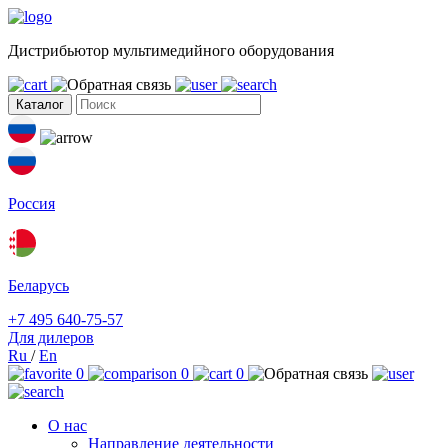
Дистрибьютор мультимедийного оборудования
Каталог
Россия
Беларусь
+7 495 640-75-57
Для дилеров
Ru
/
En
0
0
0
О нас
Направление деятельности