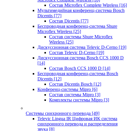
Состав Microflex Complete Wireless
[16]
Мультимедийная конференц-система Bosch
Dicentis
[77]
Состав Dicentis
[77]
Беспроводная конференц-система Shure
Microflex Wireless
[25]
Состав системы Shure Microflex
Wireless
[25]
Дискуссионная система Televic D-Cerno
[19]
Состав Televic D-Cerno
[19]
Дискуссионная система Bosch CCS 1000 D
[14]
Состав Bosch CCS 1000 D
[14]
Беспроводная конференц-система Bosch
Dicentis
[12]
Состав Dicentis Bosch
[12]
Конференц-системы Mipro
[6]
Состав системы Mipro
[3]
Комплекты системы Mipro
[3]
Системы синхронного перевода
[49]
Televic Lingua IR Цифровая ИК система
синхронного перевода и распределения
звука
[8]