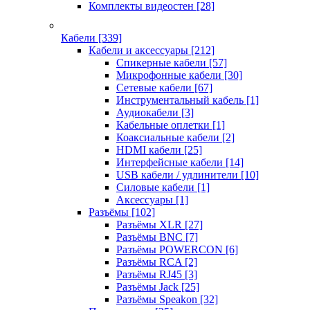
Комплекты видеостен
[28]
Кабели
[339]
Кабели и аксессуары
[212]
Спикерные кабели
[57]
Микрофонные кабели
[30]
Сетевые кабели
[67]
Инструментальный кабель
[1]
Аудиокабели
[3]
Кабельные оплетки
[1]
Коаксиальные кабели
[2]
HDMI кабели
[25]
Интерфейсные кабели
[14]
USB кабели / удлинители
[10]
Силовые кабели
[1]
Аксессуары
[1]
Разъёмы
[102]
Разъёмы XLR
[27]
Разъёмы BNC
[7]
Разъёмы POWERCON
[6]
Разъёмы RCA
[2]
Разъёмы RJ45
[3]
Разъёмы Jack
[25]
Разъёмы Speakon
[32]