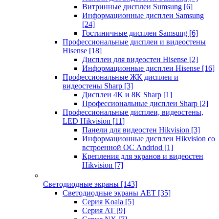
Витринные дисплеи Sumsung
[6]
Информационные дисплеи Samsung
[24]
Гостиничные дисплеи Samsung
[6]
Профессиональные дисплеи и видеостены
Hisense
[18]
Дисплеи для видеостен Hisense
[2]
Информационные дисплеи Hisense
[16]
Профессиональные ЖК дисплеи и
видеостены Sharp
[3]
Дисплеи 4K и 8K Sharp
[1]
Профессиональные дисплеи Sharp
[2]
Профессиональные дисплеи, видеостены,
LED Hikvision
[11]
Панели для видеостен Hikvision
[3]
Информационные дисплеи Hikvision со
встроенной ОС Andriod
[1]
Крепления для экранов и видеостен
Hikvision
[7]
Светодиодные экраны
[143]
Светодиодные экраны AET
[35]
Cерия Koala
[5]
Серия AT
[9]