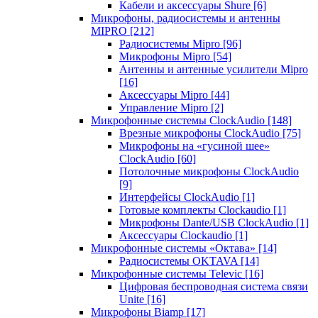
Кабели и аксессуары Shure
[6]
Микрофоны, радиосистемы и антенны
MIPRO
[212]
Радиосистемы Mipro
[96]
Микрофоны Mipro
[54]
Антенны и антенные усилители Mipro
[16]
Аксессуары Mipro
[44]
Управление Mipro
[2]
Микрофонные системы ClockAudio
[148]
Врезные микрофоны ClockAudio
[75]
Микрофоны на «гусиной шее»
ClockAudio
[60]
Потолочные микрофоны ClockAudio
[9]
Интерфейсы ClockAudio
[1]
Готовые комплекты Clockaudio
[1]
Микрофоны Dante/USB ClockAudio
[1]
Аксессуары Clockaudio
[1]
Микрофонные системы «Октава»
[14]
Радиосистемы OKTAVA
[14]
Микрофонные системы Televic
[16]
Цифровая беспроводная система связи
Unite
[16]
Микрофоны Biamp
[17]