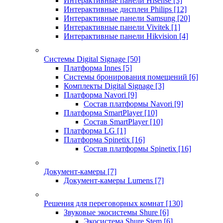
Интерактивные панели Hisense
[3]
Интерактивные дисплеи Philips
[12]
Интерактивные панели Samsung
[20]
Интерактивные панели Vivitek
[1]
Интерактивные панели Hikvision
[4]
Системы Digital Signage
[50]
Платформа Innes
[5]
Системы бронирования помещений
[6]
Комплекты Digital Signage
[3]
Платформа Navori
[9]
Состав платформы Navori
[9]
Платформа SmartPlayer
[10]
Состав SmartPlayer
[10]
Платформа LG
[1]
Платформа Spinetix
[16]
Состав платформы Spinetix
[16]
Документ-камеры
[7]
Документ-камеры Lumens
[7]
Решения для переговорных комнат
[130]
Звуковые экосистемы Shure
[6]
Экосистема Shure Stem
[6]