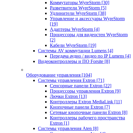
Коммутаторы WyreStorm
[30]
Разветвители WyreStorm
[5]
Удлинители WyreStorm
[38]
Управление и аксессуары WyreStorm
[19]
Адаптеры WyreStorm
[4]
Процессоры для видеостен WyreStorm
[2]
Кабели WyreStorm
[19]
Системы AV коммутации Lumens
[4]
Передача аудио / видео по IP Lumens
[4]
Видеоконтроллеры и ПО Forsite
[8]
Оборудование управления
[104]
Системы управления Extron
[71]
Сенсорные панели Extron
[22]
Процессоры управления Extron
[9]
Лючки Extron
[13]
Контроллеры Extron MediaLink
[11]
Кнопочные панели Extron
[7]
Сетевые кнопочные панели Extron
[8]
Контроллеры рабочего пространства
Extron
[1]
Системы управления Aten
[8]