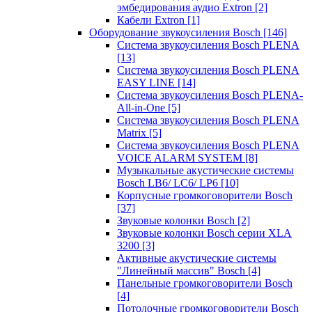
эмбедирования аудио Extron
[2]
Кабели Extron
[1]
Оборудование звукоусиления Bosch
[146]
Система звукоусиления Bosch PLENA
[13]
Система звукоусиления Bosch PLENA
EASY LINE
[14]
Система звукоусиления Bosch PLENA-
All-in-One
[5]
Система звукоусиления Bosch PLENA
Matrix
[5]
Система звукоусиления Bosch PLENA
VOICE ALARM SYSTEM
[8]
Музыкальные акустические системы
Bosch LB6/ LC6/ LP6
[10]
Корпусные громкоговорители Bosch
[37]
Звуковые колонки Bosch
[2]
Звуковые колонки Bosch серии XLA
3200
[3]
Активные акустические системы
"Линейный массив" Bosch
[4]
Панельные громкоговорители Bosch
[4]
Потолочные громкоговорители Bosch