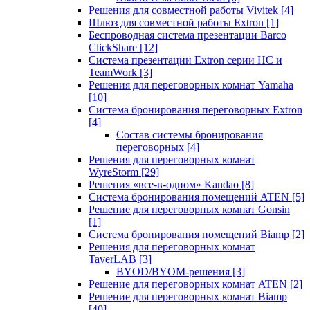
Решения для совместной работы Vivitek
[4]
Шлюз для совместной работы Extron
[1]
Беспроводная система презентации Barco
ClickShare
[12]
Система презентации Extron серии HC и
TeamWork
[3]
Решения для переговорных комнат Yamaha
[10]
Система бронирования переговорных Extron
[4]
Состав системы бронирования
переговорных
[4]
Решения для переговорных комнат
WyreStorm
[29]
Решения «все-в-одном» Kandao
[8]
Система бронирования помещений ATEN
[5]
Решение для переговорных комнат Gonsin
[1]
Система бронирования помещений Biamp
[2]
Решения для переговорных комнат
TaverLAB
[3]
BYOD/BYOM-решения
[3]
Решение для переговорных комнат ATEN
[2]
Решение для переговорных комнат Biamp
[40]