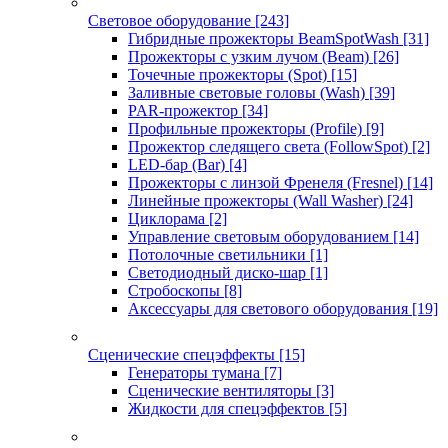
Световое оборудование
[243]
Гибридные прожекторы BeamSpotWash
[31]
Прожекторы с узким лучом (Beam)
[26]
Точечные прожекторы (Spot)
[15]
Заливные световые головы (Wash)
[39]
PAR-прожектор
[34]
Профильные прожекторы (Profile)
[9]
Прожектор следящего света (FollowSpot)
[2]
LED-бар (Bar)
[4]
Прожекторы с линзой Френеля (Fresnel)
[14]
Линейные прожекторы (Wall Washer)
[24]
Циклорама
[2]
Управление световым оборудованием
[14]
Потолочные светильники
[1]
Светодиодный диско-шар
[1]
Стробоскопы
[8]
Аксессуары для светового оборудования
[19]
Сценические спецэффекты
[15]
Генераторы тумана
[7]
Сценические вентиляторы
[3]
Жидкости для спецэффектов
[5]