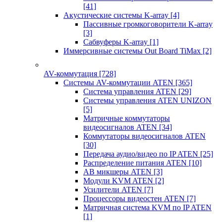
[41]
Акустические системы K-array
[4]
Пассивные громкоговорители K-array
[3]
Сабвуферы K-array
[1]
Иммерсивные системы Out Board TiMax
[2]
AV-коммутация
[728]
Системы AV-коммутации ATEN
[365]
Система управления ATEN
[29]
Системы управления ATEN UNIZON
[5]
Матричные коммутаторы
видеосигналов ATEN
[34]
Коммутаторы видеосигналов ATEN
[30]
Передача аудио/видео по IP ATEN
[25]
Распределение питания ATEN
[10]
АВ микшеры ATEN
[3]
Модули KVM ATEN
[2]
Усилители ATEN
[7]
Процессоры видеостен ATEN
[7]
Матричная система KVM по IP ATEN
[1]