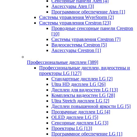
Сенсорные панели Aten
[4]
Аксессуары Aten
[3]
Программное обеспечение Aten
[1]
Системы управления WyreStorm
[2]
Системы управления Crestron
[23]
Проводные сенсорные панели Crestron
[10]
Системы управления Crestron
[7]
Видеосистемы Crestron
[5]
Аксессуары Crestron
[1]
Профессиональные дисплеи
[389]
Профессиональные дисплеи, видеостены и
проекторы LG
[127]
Стандартные дисплеи LG
[2]
Ultra HD дисплеи LG
[26]
Дисплеи для видеостен LG
[13]
Комплекты видеостен LG
[28]
Ultra Stretch дисплеи LG
[2]
Дисплеи повышенной яркости LG
[5]
Прозрачные дисплеи LG
[4]
OLED дисплеи LG
[5]
Сенсорные дисплеи LG
[3]
Проекторы LG
[13]
Программное обеспечение LG
[1]