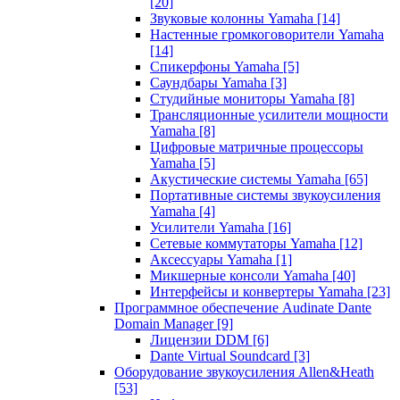
[20]
Звуковые колонны Yamaha
[14]
Настенные громкоговорители Yamaha
[14]
Спикерфоны Yamaha
[5]
Саундбары Yamaha
[3]
Студийные мониторы Yamaha
[8]
Трансляционные усилители мощности
Yamaha
[8]
Цифровые матричные процессоры
Yamaha
[5]
Акустические системы Yamaha
[65]
Портативные системы звукоусиления
Yamaha
[4]
Усилители Yamaha
[16]
Сетевые коммутаторы Yamaha
[12]
Аксессуары Yamaha
[1]
Микшерные консоли Yamaha
[40]
Интерфейсы и конвертеры Yamaha
[23]
Программное обеспечение Audinate Dante
Domain Manager
[9]
Лицензии DDM
[6]
Dante Virtual Soundcard
[3]
Оборудование звукоусиления Allen&Heath
[53]