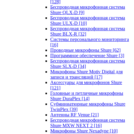
[128]
Беспроводная микрофонная система
Shure QLX-D
[9]
Беспроводная микрофонная система
Shure ULX-D
[10]
Беспроводная микрофонная система
Shure BLX-R
[32]
Системы персонального мониторинга
[16]
Проводные микрофоны Shure
[62]
Программное обеспечение Shure
[3]
Беспроводная микрофонная система
Shure SLX-D
[34]
Микрофоны Shure Motiv Digital для
записи и трансляций
[17]
Аксессуары для микрофонов Shure
[121]
Головные и петличные микрофоны
Shure DuraPlex
[14]
Субминиатюрные микрофоны Shure
TwinPlex
[39]
Антенны RF Venue
[21]
Беспроводная микрофонная система
Shure MXW NEXT 2
[16]
Микрофоны Shure Nexadyne
[10]