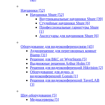
Наушники
[52]
Наушники Shure
[52]
Внутриканальные наушники Shure
[39]
Студийные наушники Shure
[6]
Профессиональные гарнитуры Shure
[1]
Аксессуары для наушников Shure
[6]
Оборудование для видеоконференцсвязи
[45]
Аудиорешение для переговорных комнат
Biamp
[31]
Решение для ВКС от WyreStorm
[5]
Выдвижные решения Arthur Holm
[3]
Решения для видеоконференций Hikvision
[2]
Оборудование для аудио- и
видеоконференций Gonsin
[1]
Решения для видеоконференций TaverLAB
[3]
Шоу-оборудование
[5]
Медиасерверы
[5]