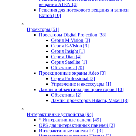
вещания ATEN
[4]
Решения для потокового вещания и записи
Extron
[10]
Проекторы
[51]
Проекторы Digital Projection
[38]
Серия M-Vision
[3]
Серия E-Vision
[9]
Серия Insight
[1]
Серия Titan
[4]
Серия Satellite
[1]
Объективы
[20]
Проекционные экраны Adeo
[3]
Серия Professional
[2]
Управление и аксессуары
[1]
Лампы и объективы для проекторов
[10]
Объективы
[2]
Лампы проекторов Hitachi, Maxell
[8]
Интерактивные устройства
[94]
* Интерактивные панели
[49]
OPS для интерактивных панелей
[2]
Интерактивные панели LG
[3]