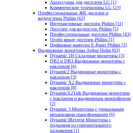
Аксессуары для дисплеев LG
[1]
Коммерческие телевизоры LG
[23]
Профессиональные ЖК дисплеи и
видеостены Philips
[63]
Интерактивные дисплеи Philips
[11]
Дисплеи для видеостен Philips
[5]
Профессиональные дисплеи Philips
[43]
Особо яркие дисплеи Philips
[1]
Цифровые вывески E-Paper Philips
[3]
Выдвижные мониторы Arthur Holm
[63]
Dynamic 1Н Складные мониторы
[3]
DB2 и DB3 Выдвижные мониторы с
наклоном
[6]
Dynamic2 Выдвижные мониторы с
наклоном
[3]
Dynamic X2 Выдвижные мониторы с
наклоном
[8]
DynamicX2Talk Выдвижные мониторы
с наклоном и выдвижным микрофоном
[2]
Dynamic 3 Мониторы с уникальным
механизмом трансформации
[6]
Dynamic3Reverse Мониторы с
подъемом из горизонтального
положения
[1]