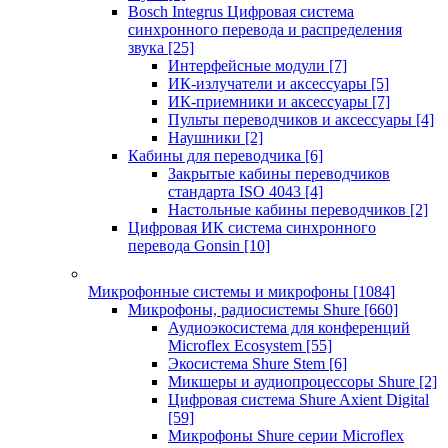
Bosch Integrus Цифровая система
синхронного перевода и распределения
звука
[25]
Интерфейсные модули
[7]
ИК-излучатели и аксессуары
[5]
ИК-приемники и аксессуары
[7]
Пульты переводчиков и аксессуары
[4]
Наушники
[2]
Кабины для переводчика
[6]
Закрытые кабины переводчиков
стандарта ISO 4043
[4]
Настольные кабины переводчиков
[2]
Цифровая ИК система синхронного
перевода Gonsin
[10]
Микрофонные системы и микрофоны
[1084]
Микрофоны, радиосистемы Shure
[660]
Аудиоэкосистема для конференций
Microflex Ecosystem
[55]
Экосистема Shure Stem
[6]
Микшеры и аудиопроцессоры Shure
[2]
Цифровая система Shure Axient Digital
[59]
Микрофоны Shure серии Microflex