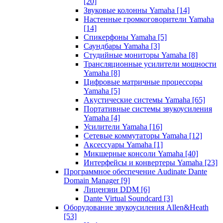
[20]
Звуковые колонны Yamaha
[14]
Настенные громкоговорители Yamaha
[14]
Спикерфоны Yamaha
[5]
Саундбары Yamaha
[3]
Студийные мониторы Yamaha
[8]
Трансляционные усилители мощности
Yamaha
[8]
Цифровые матричные процессоры
Yamaha
[5]
Акустические системы Yamaha
[65]
Портативные системы звукоусиления
Yamaha
[4]
Усилители Yamaha
[16]
Сетевые коммутаторы Yamaha
[12]
Аксессуары Yamaha
[1]
Микшерные консоли Yamaha
[40]
Интерфейсы и конвертеры Yamaha
[23]
Программное обеспечение Audinate Dante
Domain Manager
[9]
Лицензии DDM
[6]
Dante Virtual Soundcard
[3]
Оборудование звукоусиления Allen&Heath
[53]