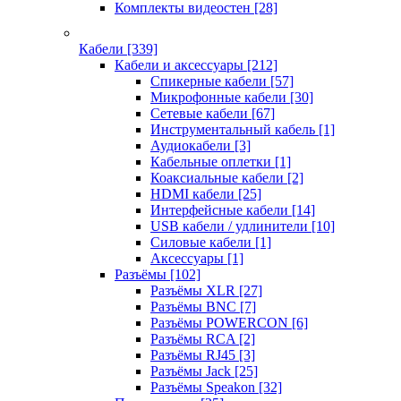
Комплекты видеостен
[28]
Кабели
[339]
Кабели и аксессуары
[212]
Спикерные кабели
[57]
Микрофонные кабели
[30]
Сетевые кабели
[67]
Инструментальный кабель
[1]
Аудиокабели
[3]
Кабельные оплетки
[1]
Коаксиальные кабели
[2]
HDMI кабели
[25]
Интерфейсные кабели
[14]
USB кабели / удлинители
[10]
Силовые кабели
[1]
Аксессуары
[1]
Разъёмы
[102]
Разъёмы XLR
[27]
Разъёмы BNC
[7]
Разъёмы POWERCON
[6]
Разъёмы RCA
[2]
Разъёмы RJ45
[3]
Разъёмы Jack
[25]
Разъёмы Speakon
[32]