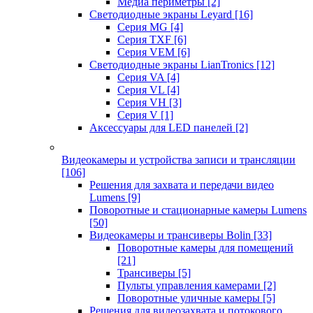
Медиа периметры
[2]
Светодиодные экраны Leyard
[16]
Серия MG
[4]
Серия TXF
[6]
Серия VEM
[6]
Светодиодные экраны LianTronics
[12]
Серия VA
[4]
Серия VL
[4]
Серия VH
[3]
Серия V
[1]
Аксессуары для LED панелей
[2]
Видеокамеры и устройства записи и трансляции
[106]
Решения для захвата и передачи видео
Lumens
[9]
Поворотные и стационарные камеры Lumens
[50]
Видеокамеры и трансиверы Bolin
[33]
Поворотные камеры для помещений
[21]
Трансиверы
[5]
Пульты управления камерами
[2]
Поворотные уличные камеры
[5]
Решения для видеозахвата и потокового