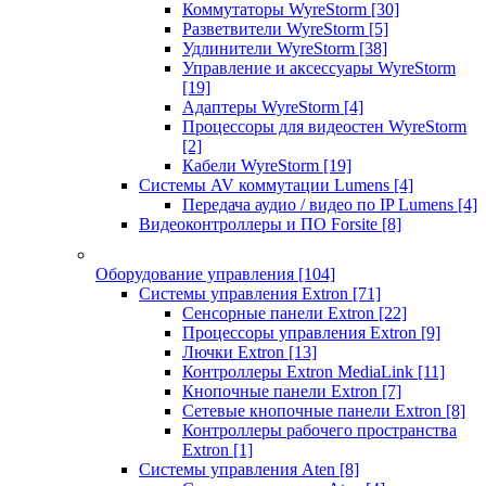
Коммутаторы WyreStorm
[30]
Разветвители WyreStorm
[5]
Удлинители WyreStorm
[38]
Управление и аксессуары WyreStorm
[19]
Адаптеры WyreStorm
[4]
Процессоры для видеостен WyreStorm
[2]
Кабели WyreStorm
[19]
Системы AV коммутации Lumens
[4]
Передача аудио / видео по IP Lumens
[4]
Видеоконтроллеры и ПО Forsite
[8]
Оборудование управления
[104]
Системы управления Extron
[71]
Сенсорные панели Extron
[22]
Процессоры управления Extron
[9]
Лючки Extron
[13]
Контроллеры Extron MediaLink
[11]
Кнопочные панели Extron
[7]
Сетевые кнопочные панели Extron
[8]
Контроллеры рабочего пространства
Extron
[1]
Системы управления Aten
[8]