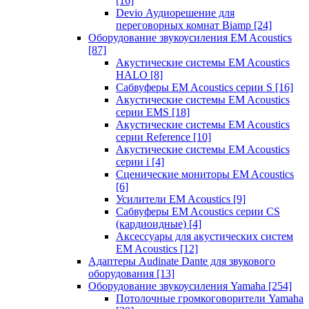
[16]
Devio Аудиорешение для
переговорных комнат Biamp
[24]
Оборудование звукоусиления EM Acoustics
[87]
Акустические системы EM Acoustics
HALO
[8]
Сабвуферы EM Acoustics серии S
[16]
Акустические системы EM Acoustics
серии EMS
[18]
Акустические системы EM Acoustics
серии Reference
[10]
Акустические системы EM Acoustics
серии i
[4]
Сценические мониторы EM Acoustics
[6]
Усилители EM Acoustics
[9]
Сабвуферы EM Acoustics серии CS
(кардиоидные)
[4]
Аксессуары для акустических систем
EM Acoustics
[12]
Адаптеры Audinate Dante для звукового
оборудования
[13]
Оборудование звукоусиления Yamaha
[254]
Потолочные громкоговорители Yamaha