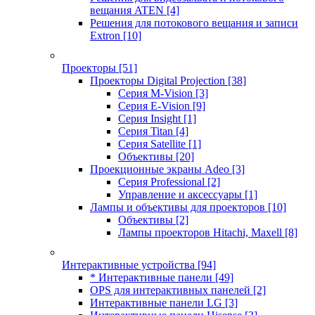
вещания ATEN
[4]
Решения для потокового вещания и записи
Extron
[10]
Проекторы
[51]
Проекторы Digital Projection
[38]
Серия M-Vision
[3]
Серия E-Vision
[9]
Серия Insight
[1]
Серия Titan
[4]
Серия Satellite
[1]
Объективы
[20]
Проекционные экраны Adeo
[3]
Серия Professional
[2]
Управление и аксессуары
[1]
Лампы и объективы для проекторов
[10]
Объективы
[2]
Лампы проекторов Hitachi, Maxell
[8]
Интерактивные устройства
[94]
* Интерактивные панели
[49]
OPS для интерактивных панелей
[2]
Интерактивные панели LG
[3]