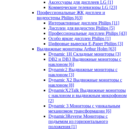
Аксессуары для дисплеев LG
[1]
Коммерческие телевизоры LG
[23]
Профессиональные ЖК дисплеи и
видеостены Philips
[63]
Интерактивные дисплеи Philips
[11]
Дисплеи для видеостен Philips
[5]
Профессиональные дисплеи Philips
[43]
Особо яркие дисплеи Philips
[1]
Цифровые вывески E-Paper Philips
[3]
Выдвижные мониторы Arthur Holm
[63]
Dynamic 1Н Складные мониторы
[3]
DB2 и DB3 Выдвижные мониторы с
наклоном
[6]
Dynamic2 Выдвижные мониторы с
наклоном
[3]
Dynamic X2 Выдвижные мониторы с
наклоном
[8]
DynamicX2Talk Выдвижные мониторы
с наклоном и выдвижным микрофоном
[2]
Dynamic 3 Мониторы с уникальным
механизмом трансформации
[6]
Dynamic3Reverse Мониторы с
подъемом из горизонтального
положения
[1]