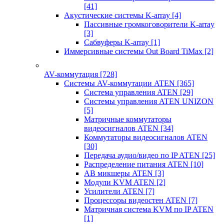
[41]
Акустические системы K-array
[4]
Пассивные громкоговорители K-array
[3]
Сабвуферы K-array
[1]
Иммерсивные системы Out Board TiMax
[2]
AV-коммутация
[728]
Системы AV-коммутации ATEN
[365]
Система управления ATEN
[29]
Системы управления ATEN UNIZON
[5]
Матричные коммутаторы
видеосигналов ATEN
[34]
Коммутаторы видеосигналов ATEN
[30]
Передача аудио/видео по IP ATEN
[25]
Распределение питания ATEN
[10]
АВ микшеры ATEN
[3]
Модули KVM ATEN
[2]
Усилители ATEN
[7]
Процессоры видеостен ATEN
[7]
Матричная система KVM по IP ATEN
[1]