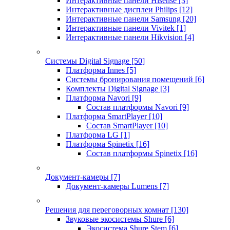
Интерактивные панели Hisense
[3]
Интерактивные дисплеи Philips
[12]
Интерактивные панели Samsung
[20]
Интерактивные панели Vivitek
[1]
Интерактивные панели Hikvision
[4]
Системы Digital Signage
[50]
Платформа Innes
[5]
Системы бронирования помещений
[6]
Комплекты Digital Signage
[3]
Платформа Navori
[9]
Состав платформы Navori
[9]
Платформа SmartPlayer
[10]
Состав SmartPlayer
[10]
Платформа LG
[1]
Платформа Spinetix
[16]
Состав платформы Spinetix
[16]
Документ-камеры
[7]
Документ-камеры Lumens
[7]
Решения для переговорных комнат
[130]
Звуковые экосистемы Shure
[6]
Экосистема Shure Stem
[6]