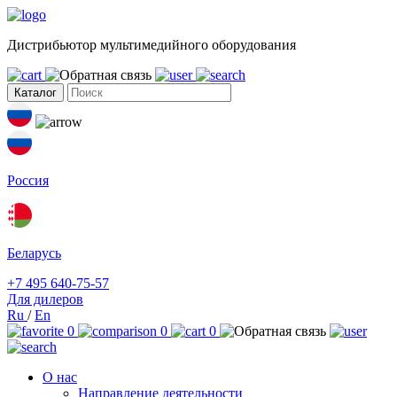
Дистрибьютор мультимедийного оборудования
Каталог
Россия
Беларусь
+7 495 640-75-57
Для дилеров
Ru
/
En
0
0
0
О нас
Направление деятельности