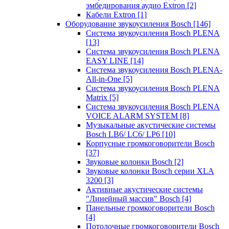
эмбедирования аудио Extron
[2]
Кабели Extron
[1]
Оборудование звукоусиления Bosch
[146]
Система звукоусиления Bosch PLENA
[13]
Система звукоусиления Bosch PLENA
EASY LINE
[14]
Система звукоусиления Bosch PLENA-
All-in-One
[5]
Система звукоусиления Bosch PLENA
Matrix
[5]
Система звукоусиления Bosch PLENA
VOICE ALARM SYSTEM
[8]
Музыкальные акустические системы
Bosch LB6/ LC6/ LP6
[10]
Корпусные громкоговорители Bosch
[37]
Звуковые колонки Bosch
[2]
Звуковые колонки Bosch серии XLA
3200
[3]
Активные акустические системы
"Линейный массив" Bosch
[4]
Панельные громкоговорители Bosch
[4]
Потолочные громкоговорители Bosch