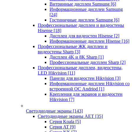
Витринные дисплеи Sumsung
[6]
Информационные дисплеи Samsung
[24]
Гостиничные дисплеи Samsung
[6]
Профессиональные дисплеи и видеостены
Hisense
[18]
Дисплеи для видеостен Hisense
[2]
Информационные дисплеи Hisense
[16]
Профессиональные ЖК дисплеи и
видеостены Sharp
[3]
Дисплеи 4K и 8K Sharp
[1]
Профессиональные дисплеи Sharp
[2]
Профессиональные дисплеи, видеостены,
LED Hikvision
[11]
Панели для видеостен Hikvision
[3]
Информационные дисплеи Hikvision со
встроенной ОС Andriod
[1]
Крепления для экранов и видеостен
Hikvision
[7]
Светодиодные экраны
[143]
Светодиодные экраны AET
[35]
Cерия Koala
[5]
Серия AT
[9]