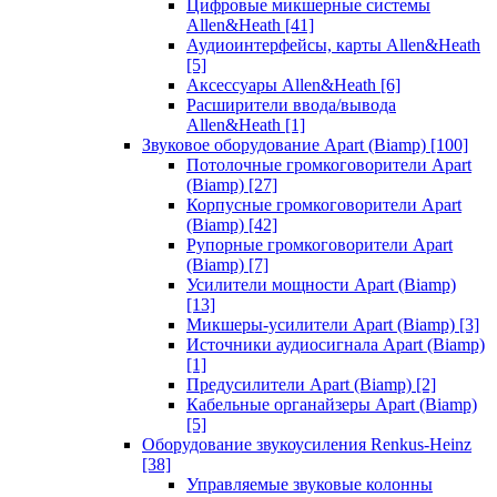
Цифровые микшерные системы
Allen&Heath
[41]
Аудиоинтерфейсы, карты Allen&Heath
[5]
Аксессуары Allen&Heath
[6]
Расширители ввода/вывода
Allen&Heath
[1]
Звуковое оборудование Apart (Biamp)
[100]
Потолочные громкоговорители Apart
(Biamp)
[27]
Корпусные громкоговорители Apart
(Biamp)
[42]
Рупорные громкоговорители Apart
(Biamp)
[7]
Усилители мощности Apart (Biamp)
[13]
Микшеры-усилители Apart (Biamp)
[3]
Источники аудиосигнала Apart (Biamp)
[1]
Предусилители Apart (Biamp)
[2]
Кабельные органайзеры Apart (Biamp)
[5]
Оборудование звукоусиления Renkus-Heinz
[38]
Управляемые звуковые колонны