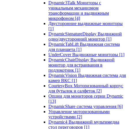
Dynamic3Talk Мониторы с
уникальным механизмом
трансформации и выдвижным
микрофоном
[4]
Двусторонние выдвижные мониторы
[1]
DynamicSignatureDisplay Выдвижной
одно/двусторонний монитор
[1]
DynamicTabLift Выдвижная система
для планшета
[1]
UnderCover Выдвижные мониторы
[1]
DynamicChairDisplay Выдвижной
монитор для встраивания в
подлокотник
[1]
DynamicVision Выдвижная система для
камер ВКС
[1]
CourtesyBox Моторизованный корпус
для бутылок и салфеток
[2]
Опции для мониторов серии Dynamic
[13]
DynamicShare система управления
[6]
Управление моторизованными
устройствами
[2]
Dynamic4 Выдвижной мультимедиа
стол переговоров
[1]