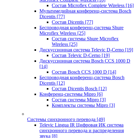
Состав Microflex Complete Wireless
[16]
Мультимедийная конференц-система Bosch
Dicentis
[77]
Состав Dicentis
[77]
Беспроводная конференц-система Shure
Microflex Wireless
[25]
Состав системы Shure Microflex
Wireless
[25]
Дискуссионная система Televic D-Cerno
[19]
Состав Televic D-Cerno
[19]
Дискуссионная система Bosch CCS 1000 D
[14]
Состав Bosch CCS 1000 D
[14]
Беспроводная конференц-система Bosch
Dicentis
[12]
Состав Dicentis Bosch
[12]
Конференц-системы Mipro
[6]
Состав системы Mipro
[3]
Комплекты системы Mipro
[3]
Системы синхронного перевода
[49]
Televic Lingua IR Цифровая ИК система
синхронного перевода и распределения
звука
[8]