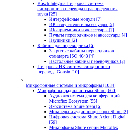
Bosch Integrus Цифровая система
синхронного перевода и распределения
звука
[25]
Интерфейсные модули
[7]
ИК-излучатели и аксессуары
[5]
ИК-приемники и аксессуары
[7]
Пульты переводчиков и аксессуары
[4]
Наушники
[2]
Кабины для переводчика
[6]
Закрытые кабины переводчиков
стандарта ISO 4043
[4]
Настольные кабины переводчиков
[2]
Цифровая ИК система синхронного
перевода Gonsin
[10]
Микрофонные системы и микрофоны
[1084]
Микрофоны, радиосистемы Shure
[660]
Аудиоэкосистема для конференций
Microflex Ecosystem
[55]
Экосистема Shure Stem
[6]
Микшеры и аудиопроцессоры Shure
[2]
Цифровая система Shure Axient Digital
[59]
Микрофоны Shure серии Microflex