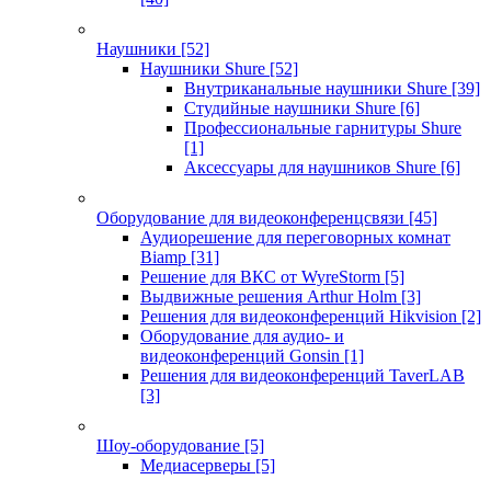
Наушники
[52]
Наушники Shure
[52]
Внутриканальные наушники Shure
[39]
Студийные наушники Shure
[6]
Профессиональные гарнитуры Shure
[1]
Аксессуары для наушников Shure
[6]
Оборудование для видеоконференцсвязи
[45]
Аудиорешение для переговорных комнат
Biamp
[31]
Решение для ВКС от WyreStorm
[5]
Выдвижные решения Arthur Holm
[3]
Решения для видеоконференций Hikvision
[2]
Оборудование для аудио- и
видеоконференций Gonsin
[1]
Решения для видеоконференций TaverLAB
[3]
Шоу-оборудование
[5]
Медиасерверы
[5]