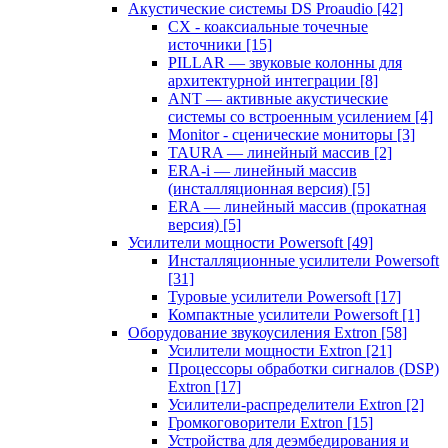
Акустические системы DS Proaudio
[42]
CX - коаксиальные точечные
источники
[15]
PILLAR — звуковые колонны для
архитектурной интеграции
[8]
ANT — активные акустические
системы со встроенным усилением
[4]
Monitor - сценические мониторы
[3]
TAURA — линейный массив
[2]
ERA-i — линейный массив
(инсталляционная версия)
[5]
ERA — линейный массив (прокатная
версия)
[5]
Усилители мощности Powersoft
[49]
Инсталляционные усилители Powersoft
[31]
Туровые усилители Powersoft
[17]
Компактные усилители Powersoft
[1]
Оборудование звукоусиления Extron
[58]
Усилители мощности Extron
[21]
Процессоры обработки сигналов (DSP)
Extron
[17]
Усилители-распределители Extron
[2]
Громкоговорители Extron
[15]
Устройства для деэмбедирования и