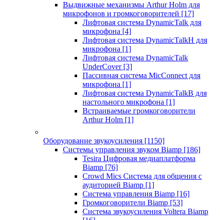
Выдвижные механизмы Arthur Holm для
микрофонов и громкоговорителей
[17]
Лифтовая система DynamicTalk для
микрофона
[4]
Лифтовая система DynamicTalkH для
микрофона
[1]
Лифтовая система DynamicTalk
UnderCover
[3]
Пассивная система MicConnect для
микрофона
[1]
Лифтовая система DynamicTalkB для
настольного микрофона
[1]
Встраиваемые громкоговорители
Arthur Holm
[1]
Оборудование звукоусиления
[1150]
Системы управления звуком Biamp
[186]
Tesira Цифровая медиаплатформа
Biamp
[76]
Crowd Mics Система для общения с
аудиторией Biamp
[1]
Система управления Biamp
[16]
Громкоговорители Biamp
[53]
Система звукоусиления Voltera Biamp