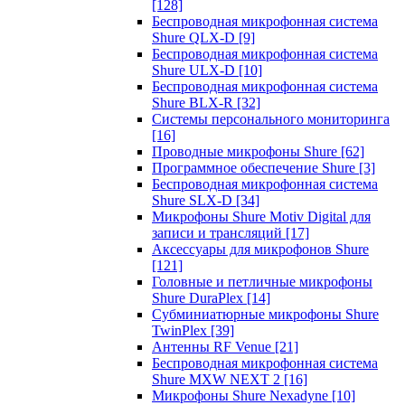
[128]
Беспроводная микрофонная система
Shure QLX-D
[9]
Беспроводная микрофонная система
Shure ULX-D
[10]
Беспроводная микрофонная система
Shure BLX-R
[32]
Системы персонального мониторинга
[16]
Проводные микрофоны Shure
[62]
Программное обеспечение Shure
[3]
Беспроводная микрофонная система
Shure SLX-D
[34]
Микрофоны Shure Motiv Digital для
записи и трансляций
[17]
Аксессуары для микрофонов Shure
[121]
Головные и петличные микрофоны
Shure DuraPlex
[14]
Субминиатюрные микрофоны Shure
TwinPlex
[39]
Антенны RF Venue
[21]
Беспроводная микрофонная система
Shure MXW NEXT 2
[16]
Микрофоны Shure Nexadyne
[10]