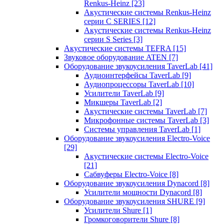
Renkus-Heinz
[23]
Акустические системы Renkus-Heinz
серии C SERIES
[12]
Акустические системы Renkus-Heinz
серии S Series
[3]
Акустические системы TEFRA
[15]
Звуковое оборудование ATEN
[7]
Оборудование звукоусиления TaverLab
[41]
Аудиоинтерфейсы TaverLab
[9]
Аудиопроцессоры TaverLab
[10]
Усилители TaverLab
[9]
Микшеры TaverLab
[2]
Акустические системы TaverLab
[7]
Микрофонные системы TaverLab
[3]
Системы управления TaverLab
[1]
Оборудование звукоусиления Electro-Voice
[29]
Акустические системы Electro-Voice
[21]
Сабвуферы Electro-Voice
[8]
Оборудование звукоусиления Dynacord
[8]
Усилители мощности Dynacord
[8]
Оборудование звукоусиления SHURE
[9]
Усилители Shure
[1]
Громкоговорители Shure
[8]