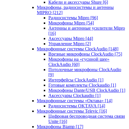
Кабели и аксессуары Shure
[6]
Микрофоны, радиосистемы и антенны
MIPRO
[212]
Радиосистемы Mipro
[96]
Микрофоны Mipro
[54]
Антенны и антенные усилители Mipro
[16]
Аксессуары Mipro
[44]
Управление Mipro
[2]
Микрофонные системы ClockAudio
[148]
Врезные микрофоны ClockAudio
[75]
Микрофоны на «гусиной шее»
ClockAudio
[60]
Потолочные микрофоны ClockAudio
[9]
Интерфейсы ClockAudio
[1]
Готовые комплекты Clockaudio
[1]
Микрофоны Dante/USB ClockAudio
[1]
Аксессуары Clockaudio
[1]
Микрофонные системы «Октава»
[14]
Радиосистемы OKTAVA
[14]
Микрофонные системы Televic
[16]
Цифровая беспроводная система связи
Unite
[16]
Микрофоны Biamp
[17]