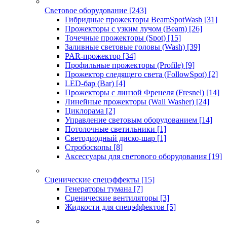
Световое оборудование
[243]
Гибридные прожекторы BeamSpotWash
[31]
Прожекторы с узким лучом (Beam)
[26]
Точечные прожекторы (Spot)
[15]
Заливные световые головы (Wash)
[39]
PAR-прожектор
[34]
Профильные прожекторы (Profile)
[9]
Прожектор следящего света (FollowSpot)
[2]
LED-бар (Bar)
[4]
Прожекторы с линзой Френеля (Fresnel)
[14]
Линейные прожекторы (Wall Washer)
[24]
Циклорама
[2]
Управление световым оборудованием
[14]
Потолочные светильники
[1]
Светодиодный диско-шар
[1]
Стробоскопы
[8]
Аксессуары для светового оборудования
[19]
Сценические спецэффекты
[15]
Генераторы тумана
[7]
Сценические вентиляторы
[3]
Жидкости для спецэффектов
[5]