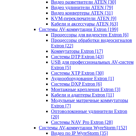
Видео разветвители ATEN
[30]
Видео удлинители ATEN
[79]
Видео конвертеры ATEN
[31]
KVM-переключатели ATEN
[9]
Кабели и аксессуары ATEN
[63]
Системы AV-коммутации Extron
[199]
Процессоры для видеостен Extron
[6]
Процессоры обработки видеосигналов
Extron
[22]
Коммутаторы Extron
[17]
Системы DTP Extron
[43]
USB для профессиональных AV-систем
Extron
[5]
Системы XTP Extron
[30]
Аудиооборудование Extron
[1]
Системы DXP Extron
[6]
Монтажные крепления Extron
[3]
Кабели и адаптеры Extron
[11]
Модульные матричные коммутаторы
Extron
[7]
Оптоволоконные удлинители Extron
[20]
Системы NAV Pro Extron
[28]
Системы AV-коммутации WyreStorm
[152]
Видео по IP WyreStorm
[35]