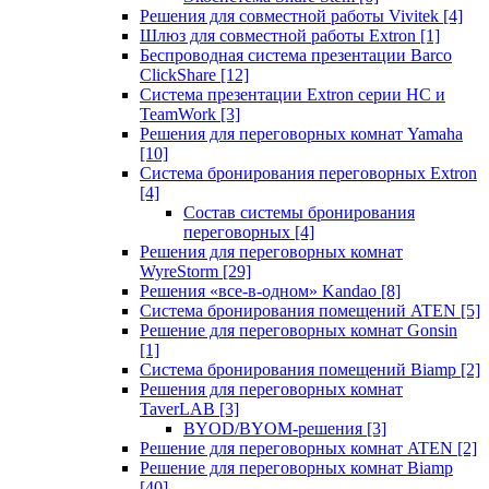
Решения для совместной работы Vivitek
[4]
Шлюз для совместной работы Extron
[1]
Беспроводная система презентации Barco
ClickShare
[12]
Система презентации Extron серии HC и
TeamWork
[3]
Решения для переговорных комнат Yamaha
[10]
Система бронирования переговорных Extron
[4]
Состав системы бронирования
переговорных
[4]
Решения для переговорных комнат
WyreStorm
[29]
Решения «все-в-одном» Kandao
[8]
Система бронирования помещений ATEN
[5]
Решение для переговорных комнат Gonsin
[1]
Система бронирования помещений Biamp
[2]
Решения для переговорных комнат
TaverLAB
[3]
BYOD/BYOM-решения
[3]
Решение для переговорных комнат ATEN
[2]
Решение для переговорных комнат Biamp
[40]