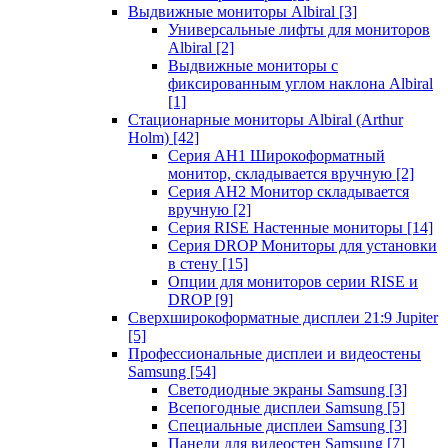
Выдвижные мониторы Albiral
[3]
Универсальные лифты для мониторов
Albiral
[2]
Выдвижные мониторы с
фиксированным углом наклона Albiral
[1]
Стационарные мониторы Albiral (Arthur
Holm)
[42]
Серия AH1 Широкоформатный
монитор, складывается вручную
[2]
Серия AH2 Монитор складывается
вручную
[2]
Серия RISE Настенные мониторы
[14]
Серия DROP Мониторы для установки
в стену
[15]
Опции для мониторов серии RISE и
DROP
[9]
Сверхширокоформатные дисплеи 21:9 Jupiter
[5]
Профессиональные дисплеи и видеостены
Samsung
[54]
Светодиодные экраны Samsung
[3]
Всепогодные дисплеи Samsung
[5]
Специальные дисплеи Samsung
[3]
Панели для видеостен Samsung
[7]