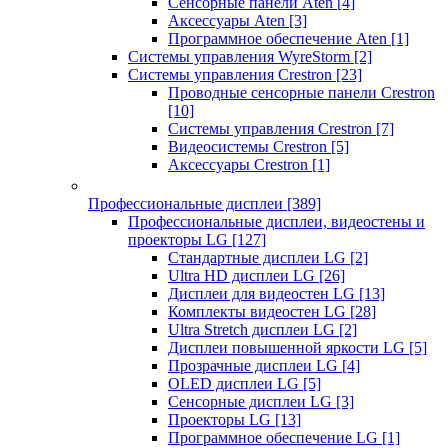
Сенсорные панели Aten
[4]
Аксессуары Aten
[3]
Программное обеспечение Aten
[1]
Системы управления WyreStorm
[2]
Системы управления Crestron
[23]
Проводные сенсорные панели Crestron
[10]
Системы управления Crestron
[7]
Видеосистемы Crestron
[5]
Аксессуары Crestron
[1]
Профессиональные дисплеи
[389]
Профессиональные дисплеи, видеостены и
проекторы LG
[127]
Стандартные дисплеи LG
[2]
Ultra HD дисплеи LG
[26]
Дисплеи для видеостен LG
[13]
Комплекты видеостен LG
[28]
Ultra Stretch дисплеи LG
[2]
Дисплеи повышенной яркости LG
[5]
Прозрачные дисплеи LG
[4]
OLED дисплеи LG
[5]
Сенсорные дисплеи LG
[3]
Проекторы LG
[13]
Программное обеспечение LG
[1]