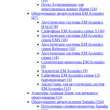
[16]
Devio Аудиорешение для
переговорных комнат Biamp
[24]
Оборудование звукоусиления EM Acoustics
[87]
Акустические системы EM Acoustics
HALO
[8]
Сабвуферы EM Acoustics серии S
[16]
Акустические системы EM Acoustics
серии EMS
[18]
Акустические системы EM Acoustics
серии Reference
[10]
Акустические системы EM Acoustics
серии i
[4]
Сценические мониторы EM Acoustics
[6]
Усилители EM Acoustics
[9]
Сабвуферы EM Acoustics серии CS
(кардиоидные)
[4]
Аксессуары для акустических систем
EM Acoustics
[12]
Адаптеры Audinate Dante для звукового
оборудования
[13]
Оборудование звукоусиления Yamaha
[254]
Потолочные громкоговорители Yamaha