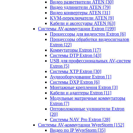
Видео разветвители ATEN
[30]
Видео удлинители ATEN
[79]
Видео конвертеры ATEN
[31]
KVM-переключатели ATEN
[9]
Кабели и аксессуары ATEN
[63]
Системы AV-коммутации Extron
[199]
Процессоры для видеостен Extron
[6]
Процессоры обработки видеосигналов
Extron
[22]
Коммутаторы Extron
[17]
Системы DTP Extron
[43]
USB для профессиональных AV-систем
Extron
[5]
Системы XTP Extron
[30]
Аудиооборудование Extron
[1]
Системы DXP Extron
[6]
Монтажные крепления Extron
[3]
Кабели и адаптеры Extron
[11]
Модульные матричные коммутаторы
Extron
[7]
Оптоволоконные удлинители Extron
[20]
Системы NAV Pro Extron
[28]
Системы AV-коммутации WyreStorm
[152]
Видео по IP WyreStorm
[35]