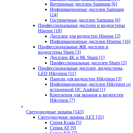
Витринные дисплеи Sumsung
[6]
Информационные дисплеи Samsung
[24]
Гостиничные дисплеи Samsung
[6]
Профессиональные дисплеи и видеостены
Hisense
[18]
Дисплеи для видеостен Hisense
[2]
Информационные дисплеи Hisense
[16]
Профессиональные ЖК дисплеи и
видеостены Sharp
[3]
Дисплеи 4K и 8K Sharp
[1]
Профессиональные дисплеи Sharp
[2]
Профессиональные дисплеи, видеостены,
LED Hikvision
[11]
Панели для видеостен Hikvision
[3]
Информационные дисплеи Hikvision со
встроенной ОС Andriod
[1]
Крепления для экранов и видеостен
Hikvision
[7]
Светодиодные экраны
[143]
Светодиодные экраны AET
[35]
Cерия Koala
[5]
Серия AT
[9]