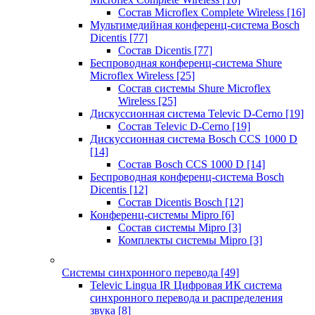
Состав Microflex Complete Wireless
[16]
Мультимедийная конференц-система Bosch
Dicentis
[77]
Состав Dicentis
[77]
Беспроводная конференц-система Shure
Microflex Wireless
[25]
Состав системы Shure Microflex
Wireless
[25]
Дискуссионная система Televic D-Cerno
[19]
Состав Televic D-Cerno
[19]
Дискуссионная система Bosch CCS 1000 D
[14]
Состав Bosch CCS 1000 D
[14]
Беспроводная конференц-система Bosch
Dicentis
[12]
Состав Dicentis Bosch
[12]
Конференц-системы Mipro
[6]
Состав системы Mipro
[3]
Комплекты системы Mipro
[3]
Системы синхронного перевода
[49]
Televic Lingua IR Цифровая ИК система
синхронного перевода и распределения
звука
[8]