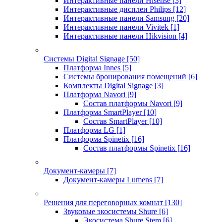
Интерактивные панели Hisense
[3]
Интерактивные дисплеи Philips
[12]
Интерактивные панели Samsung
[20]
Интерактивные панели Vivitek
[1]
Интерактивные панели Hikvision
[4]
Системы Digital Signage
[50]
Платформа Innes
[5]
Системы бронирования помещений
[6]
Комплекты Digital Signage
[3]
Платформа Navori
[9]
Состав платформы Navori
[9]
Платформа SmartPlayer
[10]
Состав SmartPlayer
[10]
Платформа LG
[1]
Платформа Spinetix
[16]
Состав платформы Spinetix
[16]
Документ-камеры
[7]
Документ-камеры Lumens
[7]
Решения для переговорных комнат
[130]
Звуковые экосистемы Shure
[6]
Экосистема Shure Stem
[6]