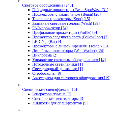
Световое оборудование
[243]
Гибридные прожекторы BeamSpotWash
[31]
Прожекторы с узким лучом (Beam)
[26]
Точечные прожекторы (Spot)
[15]
Заливные световые головы (Wash)
[39]
PAR-прожектор
[34]
Профильные прожекторы (Profile)
[9]
Прожектор следящего света (FollowSpot)
[2]
LED-бар (Bar)
[4]
Прожекторы с линзой Френеля (Fresnel)
[14]
Линейные прожекторы (Wall Washer)
[24]
Циклорама
[2]
Управление световым оборудованием
[14]
Потолочные светильники
[1]
Светодиодный диско-шар
[1]
Стробоскопы
[8]
Аксессуары для светового оборудования
[19]
Сценические спецэффекты
[15]
Генераторы тумана
[7]
Сценические вентиляторы
[3]
Жидкости для спецэффектов
[5]