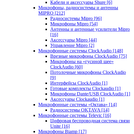
Кабели и аксессуары Shure
[6]
Микрофоны, радиосистемы и антенны
MIPRO
[212]
Радиосистемы Mipro
[96]
Микрофоны Mipro
[54]
Антенны и антенные усилители Mipro
[16]
Аксессуары Mipro
[44]
Управление Mipro
[2]
Микрофонные системы ClockAudio
[148]
Врезные микрофоны ClockAudio
[75]
Микрофоны на «гусиной шее»
ClockAudio
[60]
Потолочные микрофоны ClockAudio
[9]
Интерфейсы ClockAudio
[1]
Готовые комплекты Clockaudio
[1]
Микрофоны Dante/USB ClockAudio
[1]
Аксессуары Clockaudio
[1]
Микрофонные системы «Октава»
[14]
Радиосистемы OKTAVA
[14]
Микрофонные системы Televic
[16]
Цифровая беспроводная система связи
Unite
[16]
Микрофоны Biamp
[17]