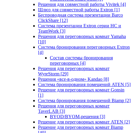
Решения для совместной работы Vivitek
[4]
Шлюз для совместной работы Extron
[1]
Беспроводная система презентации Barco
ClickShare
[12]
Система презентации Extron серии HC и
TeamWork
[3]
Решения для переговорных комнат Yamaha
[10]
Система бронирования переговорных Extron
[4]
Состав системы бронирования
переговорных
[4]
Решения для переговорных комнат
WyreStorm
[29]
Решения «все-в-одном» Kandao
[8]
Система бронирования помещений ATEN
[5]
Решение для переговорных комнат Gonsin
[1]
Система бронирования помещений Biamp
[2]
Решения для переговорных комнат
TaverLAB
[3]
BYOD/BYOM-решения
[3]
Решение для переговорных комнат ATEN
[2]
Решение для переговорных комнат Biamp
[40]