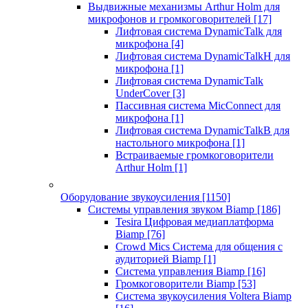
Выдвижные механизмы Arthur Holm для
микрофонов и громкоговорителей
[17]
Лифтовая система DynamicTalk для
микрофона
[4]
Лифтовая система DynamicTalkH для
микрофона
[1]
Лифтовая система DynamicTalk
UnderCover
[3]
Пассивная система MicConnect для
микрофона
[1]
Лифтовая система DynamicTalkB для
настольного микрофона
[1]
Встраиваемые громкоговорители
Arthur Holm
[1]
Оборудование звукоусиления
[1150]
Системы управления звуком Biamp
[186]
Tesira Цифровая медиаплатформа
Biamp
[76]
Crowd Mics Система для общения с
аудиторией Biamp
[1]
Система управления Biamp
[16]
Громкоговорители Biamp
[53]
Система звукоусиления Voltera Biamp