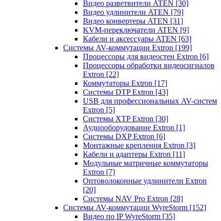
Видео разветвители ATEN
[30]
Видео удлинители ATEN
[79]
Видео конвертеры ATEN
[31]
KVM-переключатели ATEN
[9]
Кабели и аксессуары ATEN
[63]
Системы AV-коммутации Extron
[199]
Процессоры для видеостен Extron
[6]
Процессоры обработки видеосигналов
Extron
[22]
Коммутаторы Extron
[17]
Системы DTP Extron
[43]
USB для профессиональных AV-систем
Extron
[5]
Системы XTP Extron
[30]
Аудиооборудование Extron
[1]
Системы DXP Extron
[6]
Монтажные крепления Extron
[3]
Кабели и адаптеры Extron
[11]
Модульные матричные коммутаторы
Extron
[7]
Оптоволоконные удлинители Extron
[20]
Системы NAV Pro Extron
[28]
Системы AV-коммутации WyreStorm
[152]
Видео по IP WyreStorm
[35]