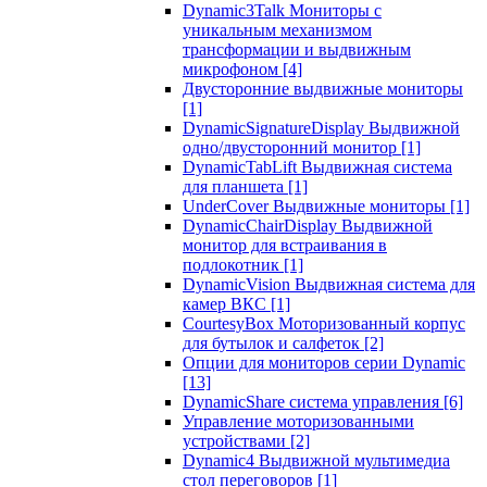
Dynamic3Talk Мониторы с
уникальным механизмом
трансформации и выдвижным
микрофоном
[4]
Двусторонние выдвижные мониторы
[1]
DynamicSignatureDisplay Выдвижной
одно/двусторонний монитор
[1]
DynamicTabLift Выдвижная система
для планшета
[1]
UnderCover Выдвижные мониторы
[1]
DynamicChairDisplay Выдвижной
монитор для встраивания в
подлокотник
[1]
DynamicVision Выдвижная система для
камер ВКС
[1]
CourtesyBox Моторизованный корпус
для бутылок и салфеток
[2]
Опции для мониторов серии Dynamic
[13]
DynamicShare система управления
[6]
Управление моторизованными
устройствами
[2]
Dynamic4 Выдвижной мультимедиа
стол переговоров
[1]