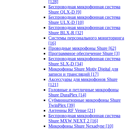
[128]
Беспроводная микрофонная система
Shure QLX-D
[9]
Беспроводная микрофонная система
Shure ULX-D
[10]
Беспроводная микрофонная система
Shure BLX-R
[32]
Системы персонального мониторинга
[16]
Проводные микрофоны Shure
[62]
Программное обеспечение Shure
[3]
Беспроводная микрофонная система
Shure SLX-D
[34]
Микрофоны Shure Motiv Digital для
записи и трансляций
[17]
Аксессуары для микрофонов Shure
[121]
Головные и петличные микрофоны
Shure DuraPlex
[14]
Субминиатюрные микрофоны Shure
TwinPlex
[39]
Антенны RF Venue
[21]
Беспроводная микрофонная система
Shure MXW NEXT 2
[16]
Микрофоны Shure Nexadyne
[10]