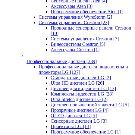
Сенсорные панели Aten
[4]
Аксессуары Aten
[3]
Программное обеспечение Aten
[1]
Системы управления WyreStorm
[2]
Системы управления Crestron
[23]
Проводные сенсорные панели Crestron
[10]
Системы управления Crestron
[7]
Видеосистемы Crestron
[5]
Аксессуары Crestron
[1]
Профессиональные дисплеи
[389]
Профессиональные дисплеи, видеостены и
проекторы LG
[127]
Стандартные дисплеи LG
[2]
Ultra HD дисплеи LG
[26]
Дисплеи для видеостен LG
[13]
Комплекты видеостен LG
[28]
Ultra Stretch дисплеи LG
[2]
Дисплеи повышенной яркости LG
[5]
Прозрачные дисплеи LG
[4]
OLED дисплеи LG
[5]
Сенсорные дисплеи LG
[3]
Проекторы LG
[13]
Программное обеспечение LG
[1]