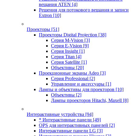
вещания ATEN
[4]
Решения для потокового вещания и записи
Extron
[10]
Проекторы
[51]
Проекторы Digital Projection
[38]
Серия M-Vision
[3]
Серия E-Vision
[9]
Серия Insight
[1]
Серия Titan
[4]
Серия Satellite
[1]
Объективы
[20]
Проекционные экраны Adeo
[3]
Серия Professional
[2]
Управление и аксессуары
[1]
Лампы и объективы для проекторов
[10]
Объективы
[2]
Лампы проекторов Hitachi, Maxell
[8]
Интерактивные устройства
[94]
* Интерактивные панели
[49]
OPS для интерактивных панелей
[2]
Интерактивные панели LG
[3]