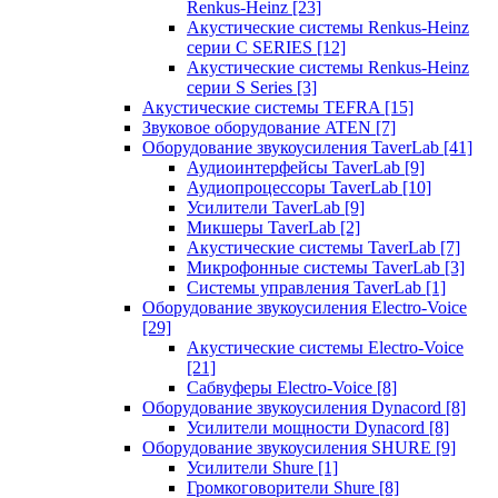
Renkus-Heinz
[23]
Акустические системы Renkus-Heinz
серии C SERIES
[12]
Акустические системы Renkus-Heinz
серии S Series
[3]
Акустические системы TEFRA
[15]
Звуковое оборудование ATEN
[7]
Оборудование звукоусиления TaverLab
[41]
Аудиоинтерфейсы TaverLab
[9]
Аудиопроцессоры TaverLab
[10]
Усилители TaverLab
[9]
Микшеры TaverLab
[2]
Акустические системы TaverLab
[7]
Микрофонные системы TaverLab
[3]
Системы управления TaverLab
[1]
Оборудование звукоусиления Electro-Voice
[29]
Акустические системы Electro-Voice
[21]
Сабвуферы Electro-Voice
[8]
Оборудование звукоусиления Dynacord
[8]
Усилители мощности Dynacord
[8]
Оборудование звукоусиления SHURE
[9]
Усилители Shure
[1]
Громкоговорители Shure
[8]