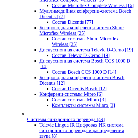
Состав Microflex Complete Wireless
[16]
Мультимедийная конференц-система Bosch
Dicentis
[77]
Состав Dicentis
[77]
Беспроводная конференц-система Shure
Microflex Wireless
[25]
Состав системы Shure Microflex
Wireless
[25]
Дискуссионная система Televic D-Cerno
[19]
Состав Televic D-Cerno
[19]
Дискуссионная система Bosch CCS 1000 D
[14]
Состав Bosch CCS 1000 D
[14]
Беспроводная конференц-система Bosch
Dicentis
[12]
Состав Dicentis Bosch
[12]
Конференц-системы Mipro
[6]
Состав системы Mipro
[3]
Комплекты системы Mipro
[3]
Системы синхронного перевода
[49]
Televic Lingua IR Цифровая ИК система
синхронного перевода и распределения
звука
[8]