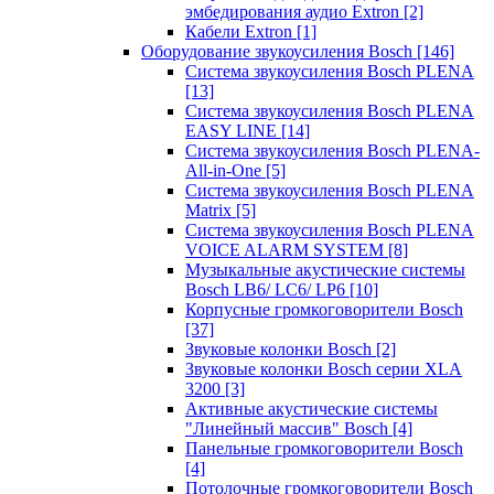
эмбедирования аудио Extron
[2]
Кабели Extron
[1]
Оборудование звукоусиления Bosch
[146]
Система звукоусиления Bosch PLENA
[13]
Система звукоусиления Bosch PLENA
EASY LINE
[14]
Система звукоусиления Bosch PLENA-
All-in-One
[5]
Система звукоусиления Bosch PLENA
Matrix
[5]
Система звукоусиления Bosch PLENA
VOICE ALARM SYSTEM
[8]
Музыкальные акустические системы
Bosch LB6/ LC6/ LP6
[10]
Корпусные громкоговорители Bosch
[37]
Звуковые колонки Bosch
[2]
Звуковые колонки Bosch серии XLA
3200
[3]
Активные акустические системы
"Линейный массив" Bosch
[4]
Панельные громкоговорители Bosch
[4]
Потолочные громкоговорители Bosch