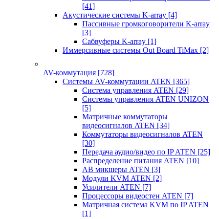
[41]
Акустические системы K-array
[4]
Пассивные громкоговорители K-array
[3]
Сабвуферы K-array
[1]
Иммерсивные системы Out Board TiMax
[2]
AV-коммутация
[728]
Системы AV-коммутации ATEN
[365]
Система управления ATEN
[29]
Системы управления ATEN UNIZON
[5]
Матричные коммутаторы
видеосигналов ATEN
[34]
Коммутаторы видеосигналов ATEN
[30]
Передача аудио/видео по IP ATEN
[25]
Распределение питания ATEN
[10]
АВ микшеры ATEN
[3]
Модули KVM ATEN
[2]
Усилители ATEN
[7]
Процессоры видеостен ATEN
[7]
Матричная система KVM по IP ATEN
[1]