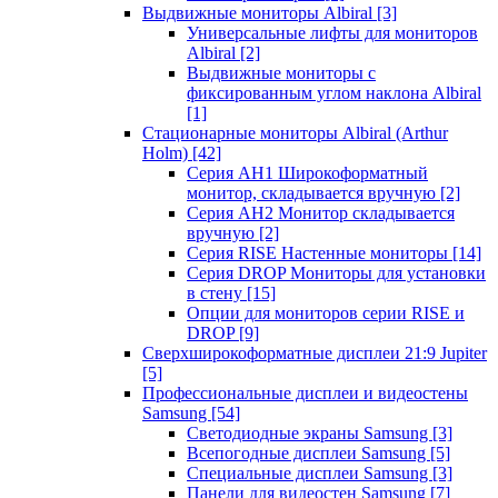
Выдвижные мониторы Albiral
[3]
Универсальные лифты для мониторов
Albiral
[2]
Выдвижные мониторы с
фиксированным углом наклона Albiral
[1]
Стационарные мониторы Albiral (Arthur
Holm)
[42]
Серия AH1 Широкоформатный
монитор, складывается вручную
[2]
Серия AH2 Монитор складывается
вручную
[2]
Серия RISE Настенные мониторы
[14]
Серия DROP Мониторы для установки
в стену
[15]
Опции для мониторов серии RISE и
DROP
[9]
Сверхширокоформатные дисплеи 21:9 Jupiter
[5]
Профессиональные дисплеи и видеостены
Samsung
[54]
Светодиодные экраны Samsung
[3]
Всепогодные дисплеи Samsung
[5]
Специальные дисплеи Samsung
[3]
Панели для видеостен Samsung
[7]