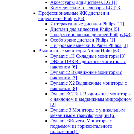
Аксессуары для дисплеев LG
[1]
Коммерческие телевизоры LG
[23]
Профессиональные ЖК дисплеи и
видеостены Philips
[63]
Интерактивные дисплеи Philips
[11]
Дисплеи для видеостен Philips
[5]
Профессиональные дисплеи Philips
[43]
Особо яркие дисплеи Philips
[1]
Цифровые вывески E-Paper Philips
[3]
Выдвижные мониторы Arthur Holm
[63]
Dynamic 1Н Складные мониторы
[3]
DB2 и DB3 Выдвижные мониторы с
наклоном
[6]
Dynamic2 Выдвижные мониторы с
наклоном
[3]
Dynamic X2 Выдвижные мониторы с
наклоном
[8]
DynamicX2Talk Выдвижные мониторы
с наклоном и выдвижным микрофоном
[2]
Dynamic 3 Мониторы с уникальным
механизмом трансформации
[6]
Dynamic3Reverse Мониторы с
подъемом из горизонтального
положения
[1]