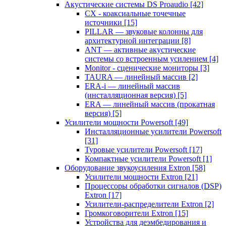
Акустические системы DS Proaudio
[42]
CX - коаксиальные точечные
источники
[15]
PILLAR — звуковые колонны для
архитектурной интеграции
[8]
ANT — активные акустические
системы со встроенным усилением
[4]
Monitor - сценические мониторы
[3]
TAURA — линейный массив
[2]
ERA-i — линейный массив
(инсталляционная версия)
[5]
ERA — линейный массив (прокатная
версия)
[5]
Усилители мощности Powersoft
[49]
Инсталляционные усилители Powersoft
[31]
Туровые усилители Powersoft
[17]
Компактные усилители Powersoft
[1]
Оборудование звукоусиления Extron
[58]
Усилители мощности Extron
[21]
Процессоры обработки сигналов (DSP)
Extron
[17]
Усилители-распределители Extron
[2]
Громкоговорители Extron
[15]
Устройства для деэмбедирования и