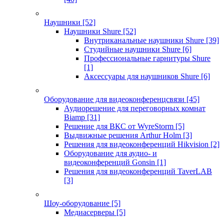
Наушники
[52]
Наушники Shure
[52]
Внутриканальные наушники Shure
[39]
Студийные наушники Shure
[6]
Профессиональные гарнитуры Shure
[1]
Аксессуары для наушников Shure
[6]
Оборудование для видеоконференцсвязи
[45]
Аудиорешение для переговорных комнат
Biamp
[31]
Решение для ВКС от WyreStorm
[5]
Выдвижные решения Arthur Holm
[3]
Решения для видеоконференций Hikvision
[2]
Оборудование для аудио- и
видеоконференций Gonsin
[1]
Решения для видеоконференций TaverLAB
[3]
Шоу-оборудование
[5]
Медиасерверы
[5]