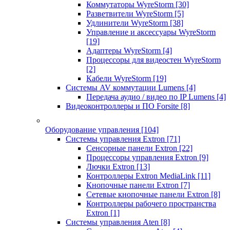
Коммутаторы WyreStorm
[30]
Разветвители WyreStorm
[5]
Удлинители WyreStorm
[38]
Управление и аксессуары WyreStorm
[19]
Адаптеры WyreStorm
[4]
Процессоры для видеостен WyreStorm
[2]
Кабели WyreStorm
[19]
Системы AV коммутации Lumens
[4]
Передача аудио / видео по IP Lumens
[4]
Видеоконтроллеры и ПО Forsite
[8]
Оборудование управления
[104]
Системы управления Extron
[71]
Сенсорные панели Extron
[22]
Процессоры управления Extron
[9]
Лючки Extron
[13]
Контроллеры Extron MediaLink
[11]
Кнопочные панели Extron
[7]
Сетевые кнопочные панели Extron
[8]
Контроллеры рабочего пространства
Extron
[1]
Системы управления Aten
[8]