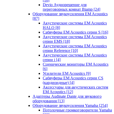
[16]
Devio Аудиорешение для
переговорных комнат Biamp
[24]
Оборудование звукоусиления EM Acoustics
[87]
Акустические системы EM Acoustics
HALO
[8]
Сабвуферы EM Acoustics серии S
[16]
Акустические системы EM Acoustics
серии EMS
[18]
Акустические системы EM Acoustics
серии Reference
[10]
Акустические системы EM Acoustics
серии i
[4]
Сценические мониторы EM Acoustics
[6]
Усилители EM Acoustics
[9]
Сабвуферы EM Acoustics серии CS
(кардиоидные)
[4]
Аксессуары для акустических систем
EM Acoustics
[12]
Адаптеры Audinate Dante для звукового
оборудования
[13]
Оборудование звукоусиления Yamaha
[254]
Потолочные громкоговорители Yamaha