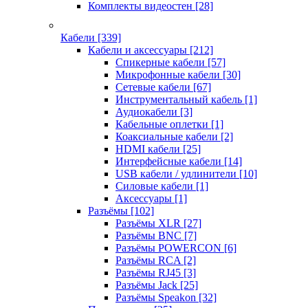
Комплекты видеостен
[28]
Кабели
[339]
Кабели и аксессуары
[212]
Спикерные кабели
[57]
Микрофонные кабели
[30]
Сетевые кабели
[67]
Инструментальный кабель
[1]
Аудиокабели
[3]
Кабельные оплетки
[1]
Коаксиальные кабели
[2]
HDMI кабели
[25]
Интерфейсные кабели
[14]
USB кабели / удлинители
[10]
Силовые кабели
[1]
Аксессуары
[1]
Разъёмы
[102]
Разъёмы XLR
[27]
Разъёмы BNC
[7]
Разъёмы POWERCON
[6]
Разъёмы RCA
[2]
Разъёмы RJ45
[3]
Разъёмы Jack
[25]
Разъёмы Speakon
[32]