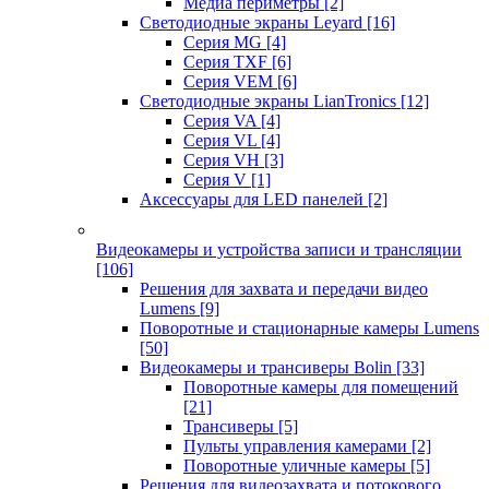
Медиа периметры
[2]
Светодиодные экраны Leyard
[16]
Серия MG
[4]
Серия TXF
[6]
Серия VEM
[6]
Светодиодные экраны LianTronics
[12]
Серия VA
[4]
Серия VL
[4]
Серия VH
[3]
Серия V
[1]
Аксессуары для LED панелей
[2]
Видеокамеры и устройства записи и трансляции
[106]
Решения для захвата и передачи видео
Lumens
[9]
Поворотные и стационарные камеры Lumens
[50]
Видеокамеры и трансиверы Bolin
[33]
Поворотные камеры для помещений
[21]
Трансиверы
[5]
Пульты управления камерами
[2]
Поворотные уличные камеры
[5]
Решения для видеозахвата и потокового