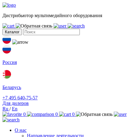
Дистрибьютор мультимедийного оборудования
Каталог
Россия
Беларусь
+7 495 640-75-57
Для дилеров
Ru
/
En
0
0
0
О нас
Направление деятельности