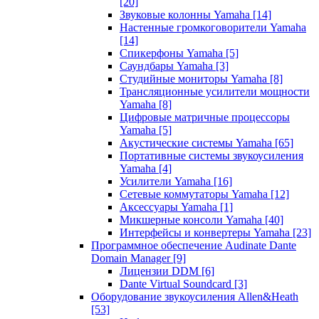
[20]
Звуковые колонны Yamaha
[14]
Настенные громкоговорители Yamaha
[14]
Спикерфоны Yamaha
[5]
Саундбары Yamaha
[3]
Студийные мониторы Yamaha
[8]
Трансляционные усилители мощности
Yamaha
[8]
Цифровые матричные процессоры
Yamaha
[5]
Акустические системы Yamaha
[65]
Портативные системы звукоусиления
Yamaha
[4]
Усилители Yamaha
[16]
Сетевые коммутаторы Yamaha
[12]
Аксессуары Yamaha
[1]
Микшерные консоли Yamaha
[40]
Интерфейсы и конвертеры Yamaha
[23]
Программное обеспечение Audinate Dante
Domain Manager
[9]
Лицензии DDM
[6]
Dante Virtual Soundcard
[3]
Оборудование звукоусиления Allen&Heath
[53]