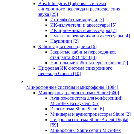
Bosch Integrus Цифровая система
синхронного перевода и распределения
звука
[25]
Интерфейсные модули
[7]
ИК-излучатели и аксессуары
[5]
ИК-приемники и аксессуары
[7]
Пульты переводчиков и аксессуары
[4]
Наушники
[2]
Кабины для переводчика
[6]
Закрытые кабины переводчиков
стандарта ISO 4043
[4]
Настольные кабины переводчиков
[2]
Цифровая ИК система синхронного
перевода Gonsin
[10]
Микрофонные системы и микрофоны
[1084]
Микрофоны, радиосистемы Shure
[660]
Аудиоэкосистема для конференций
Microflex Ecosystem
[55]
Экосистема Shure Stem
[6]
Микшеры и аудиопроцессоры Shure
[2]
Цифровая система Shure Axient Digital
[59]
Микрофоны Shure серии Microflex