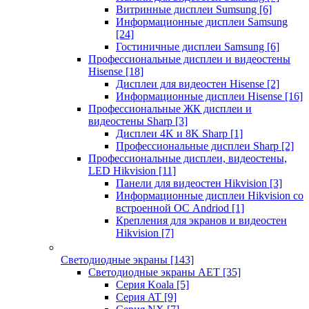
Витринные дисплеи Sumsung
[6]
Информационные дисплеи Samsung
[24]
Гостиничные дисплеи Samsung
[6]
Профессиональные дисплеи и видеостены
Hisense
[18]
Дисплеи для видеостен Hisense
[2]
Информационные дисплеи Hisense
[16]
Профессиональные ЖК дисплеи и
видеостены Sharp
[3]
Дисплеи 4K и 8K Sharp
[1]
Профессиональные дисплеи Sharp
[2]
Профессиональные дисплеи, видеостены,
LED Hikvision
[11]
Панели для видеостен Hikvision
[3]
Информационные дисплеи Hikvision со
встроенной ОС Andriod
[1]
Крепления для экранов и видеостен
Hikvision
[7]
Светодиодные экраны
[143]
Светодиодные экраны AET
[35]
Cерия Koala
[5]
Серия AT
[9]