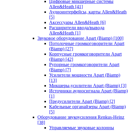
Цифровые микшерные системы
Allen&Heath
[41]
Аудиоинтерфейсы, карты Allen&Heath
[5]
Аксессуары Allen&Heath
[6]
Расширители ввода/вывода
Allen&Heath
[1]
Звуковое оборудование Apart (Biamp)
[100]
Потолочные громкоговорители Apart
(Biamp)
[27]
Корпусные громкоговорители Apart
(Biamp)
[42]
Рупорные громкоговорители Apart
(Biamp)
[7]
Усилители мощности Apart (Biamp)
[13]
Микшеры-усилители Apart (Biamp)
[3]
Источники аудиосигнала Apart (Biamp)
[1]
Предусилители Apart (Biamp)
[2]
Кабельные органайзеры Apart (Biamp)
[5]
Оборудование звукоусиления Renkus-Heinz
[38]
Управляемые звуковые колонны