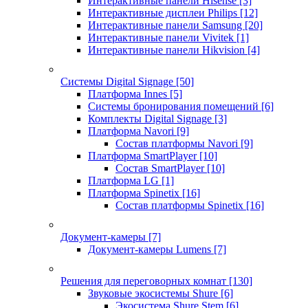
Интерактивные панели Hisense
[3]
Интерактивные дисплеи Philips
[12]
Интерактивные панели Samsung
[20]
Интерактивные панели Vivitek
[1]
Интерактивные панели Hikvision
[4]
Системы Digital Signage
[50]
Платформа Innes
[5]
Системы бронирования помещений
[6]
Комплекты Digital Signage
[3]
Платформа Navori
[9]
Состав платформы Navori
[9]
Платформа SmartPlayer
[10]
Состав SmartPlayer
[10]
Платформа LG
[1]
Платформа Spinetix
[16]
Состав платформы Spinetix
[16]
Документ-камеры
[7]
Документ-камеры Lumens
[7]
Решения для переговорных комнат
[130]
Звуковые экосистемы Shure
[6]
Экосистема Shure Stem
[6]