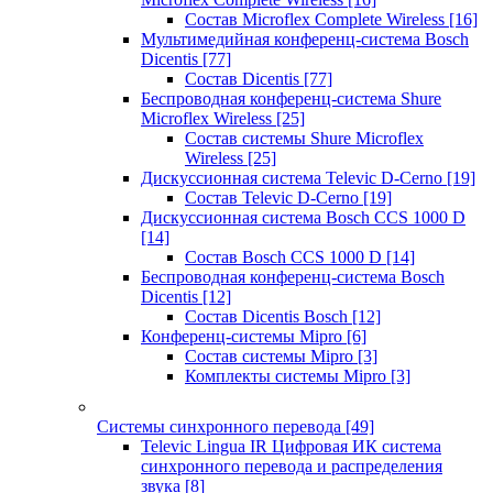
Состав Microflex Complete Wireless
[16]
Мультимедийная конференц-система Bosch
Dicentis
[77]
Состав Dicentis
[77]
Беспроводная конференц-система Shure
Microflex Wireless
[25]
Состав системы Shure Microflex
Wireless
[25]
Дискуссионная система Televic D-Cerno
[19]
Состав Televic D-Cerno
[19]
Дискуссионная система Bosch CCS 1000 D
[14]
Состав Bosch CCS 1000 D
[14]
Беспроводная конференц-система Bosch
Dicentis
[12]
Состав Dicentis Bosch
[12]
Конференц-системы Mipro
[6]
Состав системы Mipro
[3]
Комплекты системы Mipro
[3]
Системы синхронного перевода
[49]
Televic Lingua IR Цифровая ИК система
синхронного перевода и распределения
звука
[8]