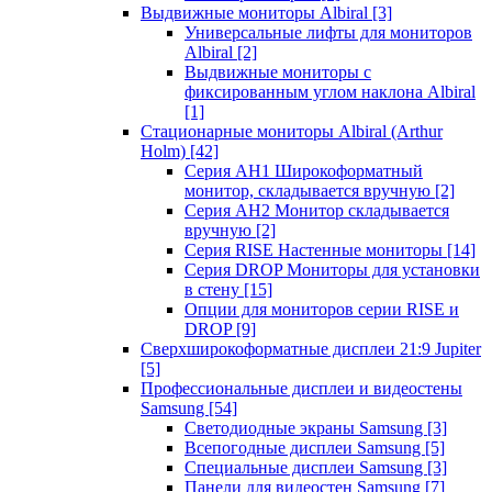
Выдвижные мониторы Albiral
[3]
Универсальные лифты для мониторов
Albiral
[2]
Выдвижные мониторы с
фиксированным углом наклона Albiral
[1]
Стационарные мониторы Albiral (Arthur
Holm)
[42]
Серия AH1 Широкоформатный
монитор, складывается вручную
[2]
Серия AH2 Монитор складывается
вручную
[2]
Серия RISE Настенные мониторы
[14]
Серия DROP Мониторы для установки
в стену
[15]
Опции для мониторов серии RISE и
DROP
[9]
Сверхширокоформатные дисплеи 21:9 Jupiter
[5]
Профессиональные дисплеи и видеостены
Samsung
[54]
Светодиодные экраны Samsung
[3]
Всепогодные дисплеи Samsung
[5]
Специальные дисплеи Samsung
[3]
Панели для видеостен Samsung
[7]