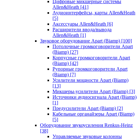
Цифровые микшерные системы
Allen&Heath
[41]
Аудиоинтерфейсы, карты Allen&Heath
[5]
Аксессуары Allen&Heath
[6]
Расширители ввода/вывода
Allen&Heath
[1]
Звуковое оборудование Apart (Biamp)
[100]
Потолочные громкоговорители Apart
(Biamp)
[27]
Корпусные громкоговорители Apart
(Biamp)
[42]
Рупорные громкоговорители Apart
(Biamp)
[7]
Усилители мощности Apart (Biamp)
[13]
Микшеры-усилители Apart (Biamp)
[3]
Источники аудиосигнала Apart (Biamp)
[1]
Предусилители Apart (Biamp)
[2]
Кабельные органайзеры Apart (Biamp)
[5]
Оборудование звукоусиления Renkus-Heinz
[38]
Управляемые звуковые колонны