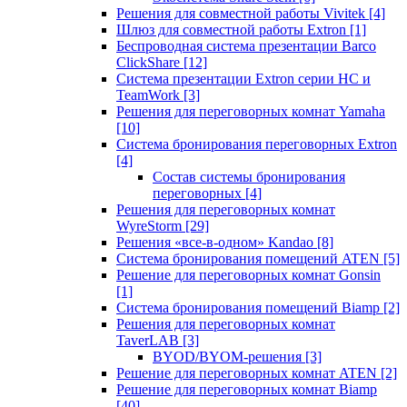
Решения для совместной работы Vivitek
[4]
Шлюз для совместной работы Extron
[1]
Беспроводная система презентации Barco
ClickShare
[12]
Система презентации Extron серии HC и
TeamWork
[3]
Решения для переговорных комнат Yamaha
[10]
Система бронирования переговорных Extron
[4]
Состав системы бронирования
переговорных
[4]
Решения для переговорных комнат
WyreStorm
[29]
Решения «все-в-одном» Kandao
[8]
Система бронирования помещений ATEN
[5]
Решение для переговорных комнат Gonsin
[1]
Система бронирования помещений Biamp
[2]
Решения для переговорных комнат
TaverLAB
[3]
BYOD/BYOM-решения
[3]
Решение для переговорных комнат ATEN
[2]
Решение для переговорных комнат Biamp
[40]