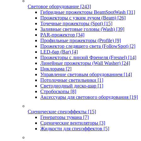
Световое оборудование
[243]
Гибридные прожекторы BeamSpotWash
[31]
Прожекторы с узким лучом (Beam)
[26]
Точечные прожекторы (Spot)
[15]
Заливные световые головы (Wash)
[39]
PAR-прожектор
[34]
Профильные прожекторы (Profile)
[9]
Прожектор следящего света (FollowSpot)
[2]
LED-бар (Bar)
[4]
Прожекторы с линзой Френеля (Fresnel)
[14]
Линейные прожекторы (Wall Washer)
[24]
Циклорама
[2]
Управление световым оборудованием
[14]
Потолочные светильники
[1]
Светодиодный диско-шар
[1]
Стробоскопы
[8]
Аксессуары для светового оборудования
[19]
Сценические спецэффекты
[15]
Генераторы тумана
[7]
Сценические вентиляторы
[3]
Жидкости для спецэффектов
[5]