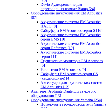
[16]
Devio Аудиорешение для
переговорных комнат Biamp
[24]
Оборудование звукоусиления EM Acoustics
[87]
Акустические системы EM Acoustics
HALO
[8]
Сабвуферы EM Acoustics серии S
[16]
Акустические системы EM Acoustics
серии EMS
[18]
Акустические системы EM Acoustics
серии Reference
[10]
Акустические системы EM Acoustics
серии i
[4]
Сценические мониторы EM Acoustics
[6]
Усилители EM Acoustics
[9]
Сабвуферы EM Acoustics серии CS
(кардиоидные)
[4]
Аксессуары для акустических систем
EM Acoustics
[12]
Адаптеры Audinate Dante для звукового
оборудования
[13]
Оборудование звукоусиления Yamaha
[254]
Потолочные громкоговорители Yamaha