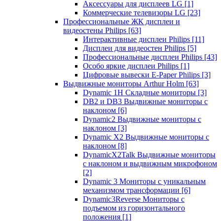
Аксессуары для дисплеев LG
[1]
Коммерческие телевизоры LG
[23]
Профессиональные ЖК дисплеи и
видеостены Philips
[63]
Интерактивные дисплеи Philips
[11]
Дисплеи для видеостен Philips
[5]
Профессиональные дисплеи Philips
[43]
Особо яркие дисплеи Philips
[1]
Цифровые вывески E-Paper Philips
[3]
Выдвижные мониторы Arthur Holm
[63]
Dynamic 1Н Складные мониторы
[3]
DB2 и DB3 Выдвижные мониторы с
наклоном
[6]
Dynamic2 Выдвижные мониторы с
наклоном
[3]
Dynamic X2 Выдвижные мониторы с
наклоном
[8]
DynamicX2Talk Выдвижные мониторы
с наклоном и выдвижным микрофоном
[2]
Dynamic 3 Мониторы с уникальным
механизмом трансформации
[6]
Dynamic3Reverse Мониторы с
подъемом из горизонтального
положения
[1]