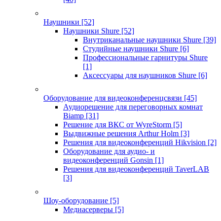
Наушники
[52]
Наушники Shure
[52]
Внутриканальные наушники Shure
[39]
Студийные наушники Shure
[6]
Профессиональные гарнитуры Shure
[1]
Аксессуары для наушников Shure
[6]
Оборудование для видеоконференцсвязи
[45]
Аудиорешение для переговорных комнат
Biamp
[31]
Решение для ВКС от WyreStorm
[5]
Выдвижные решения Arthur Holm
[3]
Решения для видеоконференций Hikvision
[2]
Оборудование для аудио- и
видеоконференций Gonsin
[1]
Решения для видеоконференций TaverLAB
[3]
Шоу-оборудование
[5]
Медиасерверы
[5]