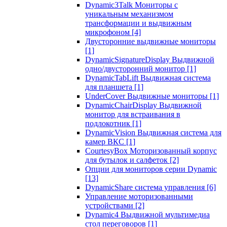
Dynamic3Talk Мониторы с
уникальным механизмом
трансформации и выдвижным
микрофоном
[4]
Двусторонние выдвижные мониторы
[1]
DynamicSignatureDisplay Выдвижной
одно/двусторонний монитор
[1]
DynamicTabLift Выдвижная система
для планшета
[1]
UnderCover Выдвижные мониторы
[1]
DynamicChairDisplay Выдвижной
монитор для встраивания в
подлокотник
[1]
DynamicVision Выдвижная система для
камер ВКС
[1]
CourtesyBox Моторизованный корпус
для бутылок и салфеток
[2]
Опции для мониторов серии Dynamic
[13]
DynamicShare система управления
[6]
Управление моторизованными
устройствами
[2]
Dynamic4 Выдвижной мультимедиа
стол переговоров
[1]