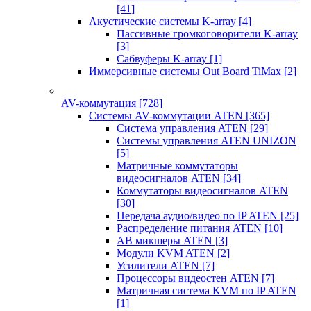
[41]
Акустические системы K-array
[4]
Пассивные громкоговорители K-array
[3]
Сабвуферы K-array
[1]
Иммерсивные системы Out Board TiMax
[2]
AV-коммутация
[728]
Системы AV-коммутации ATEN
[365]
Система управления ATEN
[29]
Системы управления ATEN UNIZON
[5]
Матричные коммутаторы
видеосигналов ATEN
[34]
Коммутаторы видеосигналов ATEN
[30]
Передача аудио/видео по IP ATEN
[25]
Распределение питания ATEN
[10]
АВ микшеры ATEN
[3]
Модули KVM ATEN
[2]
Усилители ATEN
[7]
Процессоры видеостен ATEN
[7]
Матричная система KVM по IP ATEN
[1]