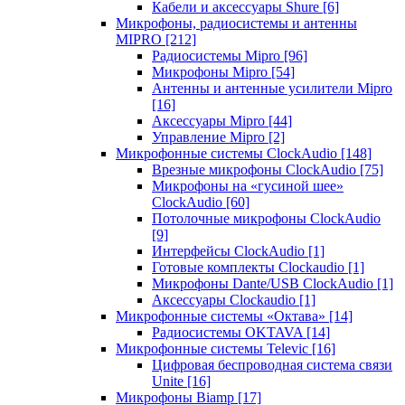
Кабели и аксессуары Shure
[6]
Микрофоны, радиосистемы и антенны
MIPRO
[212]
Радиосистемы Mipro
[96]
Микрофоны Mipro
[54]
Антенны и антенные усилители Mipro
[16]
Аксессуары Mipro
[44]
Управление Mipro
[2]
Микрофонные системы ClockAudio
[148]
Врезные микрофоны ClockAudio
[75]
Микрофоны на «гусиной шее»
ClockAudio
[60]
Потолочные микрофоны ClockAudio
[9]
Интерфейсы ClockAudio
[1]
Готовые комплекты Clockaudio
[1]
Микрофоны Dante/USB ClockAudio
[1]
Аксессуары Clockaudio
[1]
Микрофонные системы «Октава»
[14]
Радиосистемы OKTAVA
[14]
Микрофонные системы Televic
[16]
Цифровая беспроводная система связи
Unite
[16]
Микрофоны Biamp
[17]