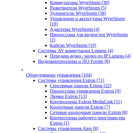
Коммутаторы WyreStorm
[30]
Разветвители WyreStorm
[5]
Удлинители WyreStorm
[38]
Управление и аксессуары WyreStorm
[19]
Адаптеры WyreStorm
[4]
Процессоры для видеостен WyreStorm
[2]
Кабели WyreStorm
[19]
Системы AV коммутации Lumens
[4]
Передача аудио / видео по IP Lumens
[4]
Видеоконтроллеры и ПО Forsite
[8]
Оборудование управления
[104]
Системы управления Extron
[71]
Сенсорные панели Extron
[22]
Процессоры управления Extron
[9]
Лючки Extron
[13]
Контроллеры Extron MediaLink
[11]
Кнопочные панели Extron
[7]
Сетевые кнопочные панели Extron
[8]
Контроллеры рабочего пространства
Extron
[1]
Системы управления Aten
[8]