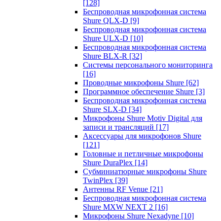
[128]
Беспроводная микрофонная система
Shure QLX-D
[9]
Беспроводная микрофонная система
Shure ULX-D
[10]
Беспроводная микрофонная система
Shure BLX-R
[32]
Системы персонального мониторинга
[16]
Проводные микрофоны Shure
[62]
Программное обеспечение Shure
[3]
Беспроводная микрофонная система
Shure SLX-D
[34]
Микрофоны Shure Motiv Digital для
записи и трансляций
[17]
Аксессуары для микрофонов Shure
[121]
Головные и петличные микрофоны
Shure DuraPlex
[14]
Субминиатюрные микрофоны Shure
TwinPlex
[39]
Антенны RF Venue
[21]
Беспроводная микрофонная система
Shure MXW NEXT 2
[16]
Микрофоны Shure Nexadyne
[10]