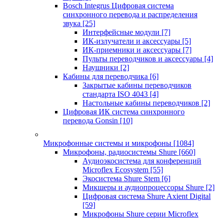
Bosch Integrus Цифровая система
синхронного перевода и распределения
звука
[25]
Интерфейсные модули
[7]
ИК-излучатели и аксессуары
[5]
ИК-приемники и аксессуары
[7]
Пульты переводчиков и аксессуары
[4]
Наушники
[2]
Кабины для переводчика
[6]
Закрытые кабины переводчиков
стандарта ISO 4043
[4]
Настольные кабины переводчиков
[2]
Цифровая ИК система синхронного
перевода Gonsin
[10]
Микрофонные системы и микрофоны
[1084]
Микрофоны, радиосистемы Shure
[660]
Аудиоэкосистема для конференций
Microflex Ecosystem
[55]
Экосистема Shure Stem
[6]
Микшеры и аудиопроцессоры Shure
[2]
Цифровая система Shure Axient Digital
[59]
Микрофоны Shure серии Microflex