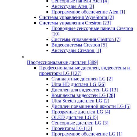
Сенсорные панели Aten
[4]
Аксессуары Aten
[3]
Программное обеспечение Aten
[1]
Системы управления WyreStorm
[2]
Системы управления Crestron
[23]
Проводные сенсорные панели Crestron
[10]
Системы управления Crestron
[7]
Видеосистемы Crestron
[5]
Аксессуары Crestron
[1]
Профессиональные дисплеи
[389]
Профессиональные дисплеи, видеостены и
проекторы LG
[127]
Стандартные дисплеи LG
[2]
Ultra HD дисплеи LG
[26]
Дисплеи для видеостен LG
[13]
Комплекты видеостен LG
[28]
Ultra Stretch дисплеи LG
[2]
Дисплеи повышенной яркости LG
[5]
Прозрачные дисплеи LG
[4]
OLED дисплеи LG
[5]
Сенсорные дисплеи LG
[3]
Проекторы LG
[13]
Программное обеспечение LG
[1]