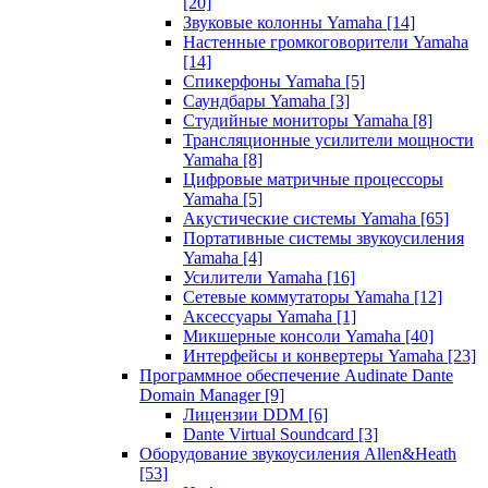
[20]
Звуковые колонны Yamaha
[14]
Настенные громкоговорители Yamaha
[14]
Спикерфоны Yamaha
[5]
Саундбары Yamaha
[3]
Студийные мониторы Yamaha
[8]
Трансляционные усилители мощности
Yamaha
[8]
Цифровые матричные процессоры
Yamaha
[5]
Акустические системы Yamaha
[65]
Портативные системы звукоусиления
Yamaha
[4]
Усилители Yamaha
[16]
Сетевые коммутаторы Yamaha
[12]
Аксессуары Yamaha
[1]
Микшерные консоли Yamaha
[40]
Интерфейсы и конвертеры Yamaha
[23]
Программное обеспечение Audinate Dante
Domain Manager
[9]
Лицензии DDM
[6]
Dante Virtual Soundcard
[3]
Оборудование звукоусиления Allen&Heath
[53]