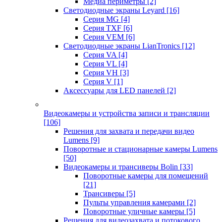
Медиа периметры
[2]
Светодиодные экраны Leyard
[16]
Серия MG
[4]
Серия TXF
[6]
Серия VEM
[6]
Светодиодные экраны LianTronics
[12]
Серия VA
[4]
Серия VL
[4]
Серия VH
[3]
Серия V
[1]
Аксессуары для LED панелей
[2]
Видеокамеры и устройства записи и трансляции
[106]
Решения для захвата и передачи видео
Lumens
[9]
Поворотные и стационарные камеры Lumens
[50]
Видеокамеры и трансиверы Bolin
[33]
Поворотные камеры для помещений
[21]
Трансиверы
[5]
Пульты управления камерами
[2]
Поворотные уличные камеры
[5]
Решения для видеозахвата и потокового