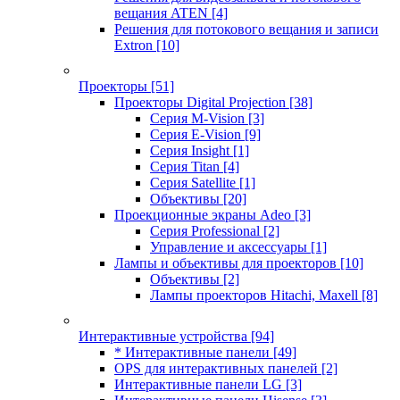
вещания ATEN
[4]
Решения для потокового вещания и записи
Extron
[10]
Проекторы
[51]
Проекторы Digital Projection
[38]
Серия M-Vision
[3]
Серия E-Vision
[9]
Серия Insight
[1]
Серия Titan
[4]
Серия Satellite
[1]
Объективы
[20]
Проекционные экраны Adeo
[3]
Серия Professional
[2]
Управление и аксессуары
[1]
Лампы и объективы для проекторов
[10]
Объективы
[2]
Лампы проекторов Hitachi, Maxell
[8]
Интерактивные устройства
[94]
* Интерактивные панели
[49]
OPS для интерактивных панелей
[2]
Интерактивные панели LG
[3]