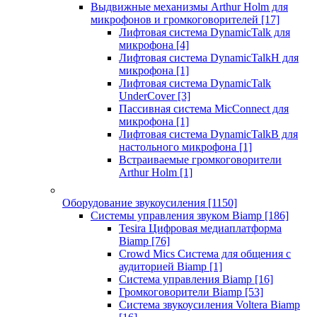
Выдвижные механизмы Arthur Holm для
микрофонов и громкоговорителей
[17]
Лифтовая система DynamicTalk для
микрофона
[4]
Лифтовая система DynamicTalkH для
микрофона
[1]
Лифтовая система DynamicTalk
UnderCover
[3]
Пассивная система MicConnect для
микрофона
[1]
Лифтовая система DynamicTalkB для
настольного микрофона
[1]
Встраиваемые громкоговорители
Arthur Holm
[1]
Оборудование звукоусиления
[1150]
Системы управления звуком Biamp
[186]
Tesira Цифровая медиаплатформа
Biamp
[76]
Crowd Mics Система для общения с
аудиторией Biamp
[1]
Система управления Biamp
[16]
Громкоговорители Biamp
[53]
Система звукоусиления Voltera Biamp