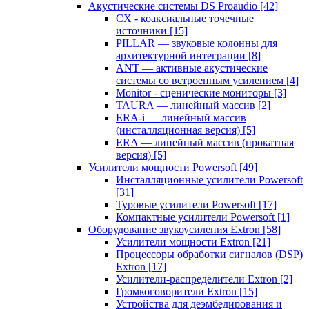
Акустические системы DS Proaudio
[42]
CX - коаксиальные точечные
источники
[15]
PILLAR — звуковые колонны для
архитектурной интеграции
[8]
ANT — активные акустические
системы со встроенным усилением
[4]
Monitor - сценические мониторы
[3]
TAURA — линейный массив
[2]
ERA-i — линейный массив
(инсталляционная версия)
[5]
ERA — линейный массив (прокатная
версия)
[5]
Усилители мощности Powersoft
[49]
Инсталляционные усилители Powersoft
[31]
Туровые усилители Powersoft
[17]
Компактные усилители Powersoft
[1]
Оборудование звукоусиления Extron
[58]
Усилители мощности Extron
[21]
Процессоры обработки сигналов (DSP)
Extron
[17]
Усилители-распределители Extron
[2]
Громкоговорители Extron
[15]
Устройства для деэмбедирования и