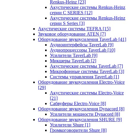
Renkus-Heinz
[23]
Акустические системы Renkus-Heinz
серии C SERIES
[12]
Акустические системы Renkus-Heinz
серии S Series
[3]
Акустические системы TEFRA
[15]
Звуковое оборудование ATEN
[7]
Оборудование звукоусиления TaverLab
[41]
Аудиоинтерфейсы TaverLab
[9]
Аудиопроцессоры TaverLab
[10]
Усилители TaverLab
[9]
Микшеры TaverLab
[2]
Акустические системы TaverLab
[7]
Микрофонные системы TaverLab
[3]
Системы управления TaverLab
[1]
Оборудование звукоусиления Electro-Voice
[29]
Акустические системы Electro-Voice
[21]
Сабвуферы Electro-Voice
[8]
Оборудование звукоусиления Dynacord
[8]
Усилители мощности Dynacord
[8]
Оборудование звукоусиления SHURE
[9]
Усилители Shure
[1]
Громкоговорители Shure
[8]