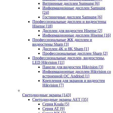
Витринные дисплеи Sumsung
[6]
Информационные дисплеи Samsung
[24]
Гостиничные дисплеи Samsung
[6]
Профессиональные дисплеи и видеостены
Hisense
[18]
Дисплеи для видеостен Hisense
[2]
Информационные дисплеи Hisense
[16]
Профессиональные ЖК дисплеи и
видеостены Sharp
[3]
Дисплеи 4K и 8K Sharp
[1]
Профессиональные дисплеи Sharp
[2]
Профессиональные дисплеи, видеостены,
LED Hikvision
[11]
Панели для видеостен Hikvision
[3]
Информационные дисплеи Hikvision со
встроенной ОС Andriod
[1]
Крепления для экранов и видеостен
Hikvision
[7]
Светодиодные экраны
[143]
Светодиодные экраны AET
[35]
Cерия Koala
[5]
Серия AT
[9]