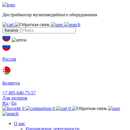
Дистрибьютор мультимедийного оборудования
Каталог
Россия
Беларусь
+7 495 640-75-57
Для дилеров
Ru
/
En
0
0
0
О нас
Направление деятельности