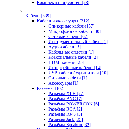
Комплекты видеостен
[28]
Кабели
[339]
Кабели и аксессуары
[212]
Спикерные кабели
[57]
Микрофонные кабели
[30]
Сетевые кабели
[67]
Инструментальный кабель
[1]
Аудиокабели
[3]
Кабельные оплетки
[1]
Коаксиальные кабели
[2]
HDMI кабели
[25]
Интерфейсные кабели
[14]
USB кабели / удлинители
[10]
Силовые кабели
[1]
Аксессуары
[1]
Разъёмы
[102]
Разъёмы XLR
[27]
Разъёмы BNC
[7]
Разъёмы POWERCON
[6]
Разъёмы RCA
[2]
Разъёмы RJ45
[3]
Разъёмы Jack
[25]
Разъёмы Speakon
[32]