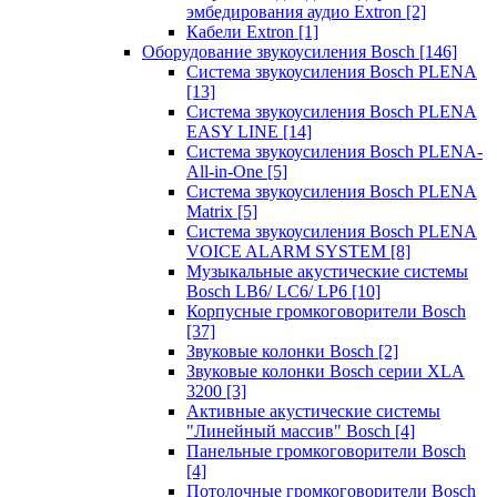
эмбедирования аудио Extron
[2]
Кабели Extron
[1]
Оборудование звукоусиления Bosch
[146]
Система звукоусиления Bosch PLENA
[13]
Система звукоусиления Bosch PLENA
EASY LINE
[14]
Система звукоусиления Bosch PLENA-
All-in-One
[5]
Система звукоусиления Bosch PLENA
Matrix
[5]
Система звукоусиления Bosch PLENA
VOICE ALARM SYSTEM
[8]
Музыкальные акустические системы
Bosch LB6/ LC6/ LP6
[10]
Корпусные громкоговорители Bosch
[37]
Звуковые колонки Bosch
[2]
Звуковые колонки Bosch серии XLA
3200
[3]
Активные акустические системы
"Линейный массив" Bosch
[4]
Панельные громкоговорители Bosch
[4]
Потолочные громкоговорители Bosch