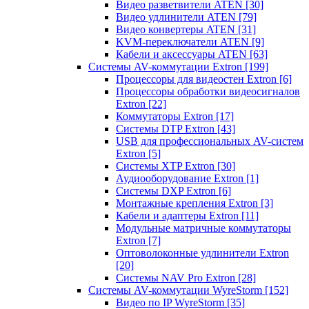
Видео разветвители ATEN
[30]
Видео удлинители ATEN
[79]
Видео конвертеры ATEN
[31]
KVM-переключатели ATEN
[9]
Кабели и аксессуары ATEN
[63]
Системы AV-коммутации Extron
[199]
Процессоры для видеостен Extron
[6]
Процессоры обработки видеосигналов
Extron
[22]
Коммутаторы Extron
[17]
Системы DTP Extron
[43]
USB для профессиональных AV-систем
Extron
[5]
Системы XTP Extron
[30]
Аудиооборудование Extron
[1]
Системы DXP Extron
[6]
Монтажные крепления Extron
[3]
Кабели и адаптеры Extron
[11]
Модульные матричные коммутаторы
Extron
[7]
Оптоволоконные удлинители Extron
[20]
Системы NAV Pro Extron
[28]
Системы AV-коммутации WyreStorm
[152]
Видео по IP WyreStorm
[35]