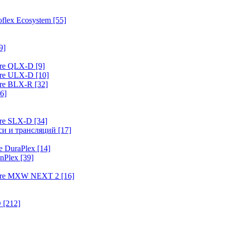
flex Ecosystem
[55]
9]
ure QLX-D
[9]
ure ULX-D
[10]
ure BLX-R
[32]
6]
ure SLX-D
[34]
иси и трансляций
[17]
e DuraPlex
[14]
nPlex
[39]
hure MXW NEXT 2
[16]
O
[212]