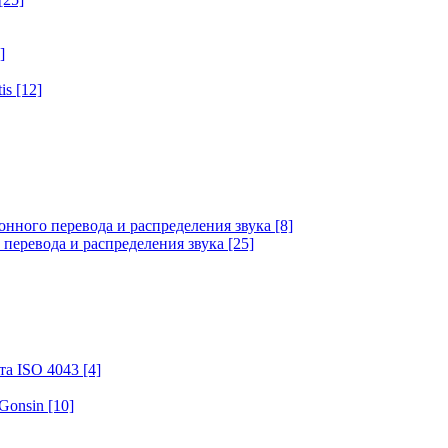
]
tis
[12]
онного перевода и распределения звука
[8]
 перевода и распределения звука
[25]
та ISO 4043
[4]
 Gonsin
[10]