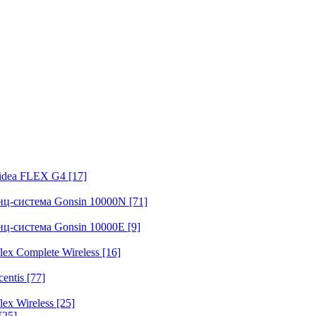
fidea FLEX G4
[17]
нц-система Gonsin 10000N
[71]
нц-система Gonsin 10000E
[9]
ex Complete Wireless
[16]
entis
[77]
ex Wireless
[25]
[25]