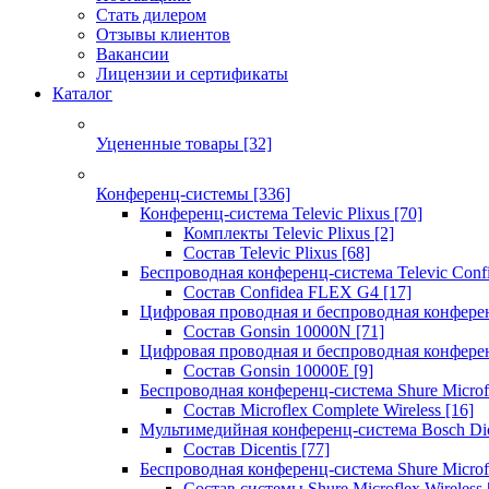
Стать дилером
Отзывы клиентов
Вакансии
Лицензии и сертификаты
Каталог
Уцененные товары
[32]
Конференц-системы
[336]
Конференц-система Televic Plixus
[70]
Комплекты Televic Plixus
[2]
Состав Televic Plixus
[68]
Беспроводная конференц-система Televic Con
Состав Confidea FLEX G4
[17]
Цифровая проводная и беспроводная конфере
Состав Gonsin 10000N
[71]
Цифровая проводная и беспроводная конфере
Состав Gonsin 10000E
[9]
Беспроводная конференц-система Shure Microfl
Состав Microflex Complete Wireless
[16]
Мультимедийная конференц-система Bosch Dic
Состав Dicentis
[77]
Беспроводная конференц-система Shure Microfl
Состав системы Shure Microflex Wireless