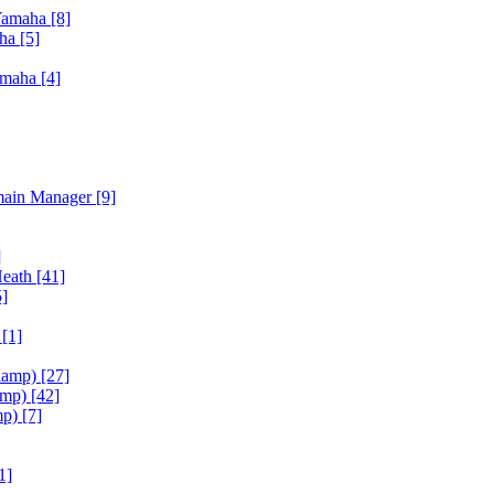
Yamaha
[8]
aha
[5]
amaha
[4]
main Manager
[9]
]
Heath
[41]
5]
h
[1]
iamp)
[27]
amp)
[42]
mp)
[7]
1]