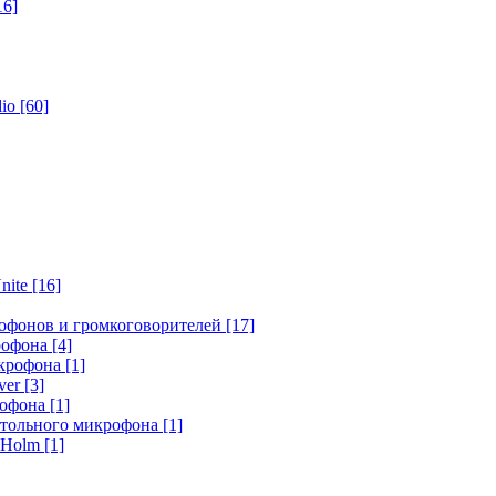
16]
dio
[60]
nite
[16]
офонов и громкоговорителей
[17]
крофона
[4]
икрофона
[1]
ver
[3]
рофона
[1]
стольного микрофона
[1]
r Holm
[1]