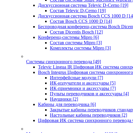
Дискуссионная система Televic D-Cerno
[19]
Состав Televic D-Cerno
[19]
Дискуссионная система Bosch CCS 1000 D
[14
Состав Bosch CCS 1000 D
[14]
Беспроводная конференц-система Bosch Dicen
Состав Dicentis Bosch
[12]
Конференц-системы Mipro
[6]
Состав системы Mipro
[3]
Комплекты системы Mipro
[3]
Системы синхронного перевода
[49]
Televic Lingua IR Цифровая ИК система синхр
Bosch Integrus Цифровая система синхронного
Интерфейсные модули
[7]
ИК-излучатели и аксессуары
[5]
ИК-приемники и аксессуары
[7]
Пульты переводчиков и аксессуары
[4]
Наушники
[2]
Кабины для переводчика
[6]
Закрытые кабины переводчиков стандар
Настольные кабины переводчиков
[2]
Цифровая ИК система синхронного перевода