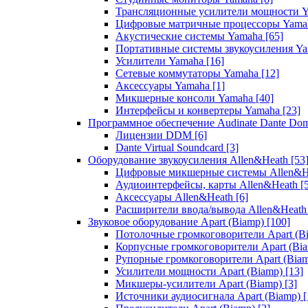
Трансляционные усилители мощности 
Цифровые матричные процессоры Yam
Акустические системы Yamaha
[65]
Портативные системы звукоусиления Y
Усилители Yamaha
[16]
Сетевые коммутаторы Yamaha
[12]
Аксессуары Yamaha
[1]
Микшерные консоли Yamaha
[40]
Интерфейсы и конвертеры Yamaha
[23]
Программное обеспечение Audinate Dante Do
Лицензии DDM
[6]
Dante Virtual Soundcard
[3]
Оборудование звукоусиления Allen&Heath
[53
Цифровые микшерные системы Allen&
Аудиоинтерфейсы, карты Allen&Heath
[
Аксессуары Allen&Heath
[6]
Расширители ввода/вывода Allen&Heat
Звуковое оборудование Apart (Biamp)
[100]
Потолочные громкоговорители Apart (B
Корпусные громкоговорители Apart (Bi
Рупорные громкоговорители Apart (Bia
Усилители мощности Apart (Biamp)
[13]
Микшеры-усилители Apart (Biamp)
[3]
Источники аудиосигнала Apart (Biamp)
[