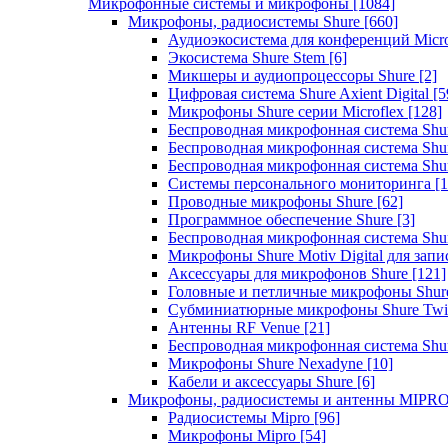
Микрофонные системы и микрофоны
[1084]
Микрофоны, радиосистемы Shure
[660]
Аудиоэкосистема для конференций Micro
Экосистема Shure Stem
[6]
Микшеры и аудиопроцессоры Shure
[2]
Цифровая система Shure Axient Digital
[5
Микрофоны Shure серии Microflex
[128]
Беспроводная микрофонная система Sh
Беспроводная микрофонная система Sh
Беспроводная микрофонная система Sh
Системы персонального мониторинга
[1
Проводные микрофоны Shure
[62]
Программное обеспечение Shure
[3]
Беспроводная микрофонная система Sh
Микрофоны Shure Motiv Digital для зап
Аксессуары для микрофонов Shure
[121]
Головные и петличные микрофоны Shur
Субминиатюрные микрофоны Shure Twi
Антенны RF Venue
[21]
Беспроводная микрофонная система S
Микрофоны Shure Nexadyne
[10]
Кабели и аксессуары Shure
[6]
Микрофоны, радиосистемы и антенны MIPR
Радиосистемы Mipro
[96]
Микрофоны Mipro
[54]