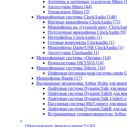
Антенны и антенные усилители Mipro
[
Аксессуары Mipro
[44]
Управление Mipro
[2]
Микрофонные системы ClockAudio
[148]
Врезные микрофоны ClockAudio
[75]
Микрофоны на «гусиной шее» ClockAu
Потолочные микрофоны ClockAudio
[9]
Интерфейсы ClockAudio
[1]
Готовые комплекты Clockaudio
[1]
Микрофоны Dante/USB ClockAudio
[1]
Аксессуары Clockaudio
[1]
Микрофонные системы «Октава»
[14]
Радиосистемы OKTAVA
[14]
Микрофонные системы Televic
[16]
Цифровая беспроводная система связи U
Микрофоны Biamp
[17]
Выдвижные механизмы Arthur Holm для микр
Лифтовая система DynamicTalk для ми
Лифтовая система DynamicTalkH для м
Лифтовая система DynamicTalk UnderCo
Пассивная система MicConnect для мик
Лифтовая система DynamicTalkB для на
Встраиваемые громкоговорители Arthu
Оборудование звукоусиления
[1150]