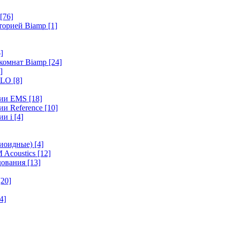
[76]
иторией Biamp
[1]
]
 комнат Biamp
[24]
]
HALO
[8]
ерии EMS
[18]
ии Reference
[10]
ии i
[4]
диоидные)
[4]
 Acoustics
[12]
удования
[13]
[20]
4]