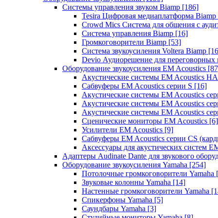
Системы управления звуком Biamp
[186]
Tesira Цифровая медиаплатформа Biamp
Crowd Mics Система для общения с ауд
Система управления Biamp
[16]
Громкоговорители Biamp
[53]
Система звукоусиления Voltera Biamp
[16
Devio Аудиорешение для переговорных
Оборудование звукоусиления EM Acoustics
[87
Акустические системы EM Acoustics 
Сабвуферы EM Acoustics серии S
[16]
Акустические системы EM Acoustics с
Акустические системы EM Acoustics сер
Акустические системы EM Acoustics сер
Сценические мониторы EM Acoustics
[6]
Усилители EM Acoustics
[9]
Сабвуферы EM Acoustics серии CS (кар
Аксессуары для акустических систем EM
Адаптеры Audinate Dante для звукового обор
Оборудование звукоусиления Yamaha
[254]
Потолочные громкоговорители Yamaha
Звуковые колонны Yamaha
[14]
Настенные громкоговорители Yamaha
[1
Спикерфоны Yamaha
[5]
Саундбары Yamaha
[3]
Студийные мониторы Yamaha
[8]