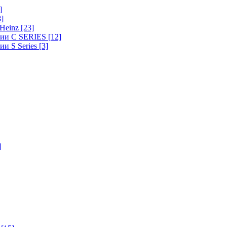
]
8]
-Heinz
[23]
ерии C SERIES
[12]
ии S Series
[3]
]