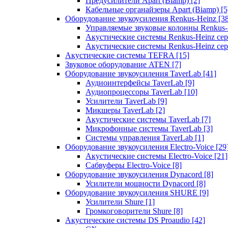
Предусилители Apart (Biamp)
[2]
Кабельные органайзеры Apart (Biamp)
[5
Оборудование звукоусиления Renkus-Heinz
[3
Управляемые звуковые колонны Renkus
Акустические системы Renkus-Heinz с
Акустические системы Renkus-Heinz сер
Акустические системы TEFRA
[15]
Звуковое оборудование ATEN
[7]
Оборудование звукоусиления TaverLab
[41]
Аудиоинтерфейсы TaverLab
[9]
Аудиопроцессоры TaverLab
[10]
Усилители TaverLab
[9]
Микшеры TaverLab
[2]
Акустические системы TaverLab
[7]
Микрофонные системы TaverLab
[3]
Системы управления TaverLab
[1]
Оборудование звукоусиления Electro-Voice
[29
Акустические системы Electro-Voice
[21]
Сабвуферы Electro-Voice
[8]
Оборудование звукоусиления Dynacord
[8]
Усилители мощности Dynacord
[8]
Оборудование звукоусиления SHURE
[9]
Усилители Shure
[1]
Громкоговорители Shure
[8]
Акустические системы DS Proaudio
[42]