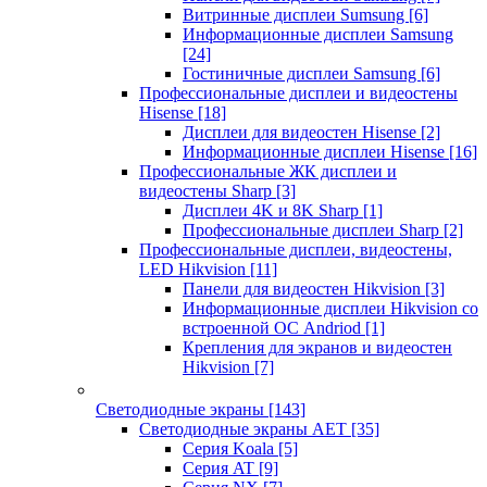
Витринные дисплеи Sumsung
[6]
Информационные дисплеи Samsung
[24]
Гостиничные дисплеи Samsung
[6]
Профессиональные дисплеи и видеостены
Hisense
[18]
Дисплеи для видеостен Hisense
[2]
Информационные дисплеи Hisense
[16]
Профессиональные ЖК дисплеи и
видеостены Sharp
[3]
Дисплеи 4K и 8K Sharp
[1]
Профессиональные дисплеи Sharp
[2]
Профессиональные дисплеи, видеостены,
LED Hikvision
[11]
Панели для видеостен Hikvision
[3]
Информационные дисплеи Hikvision со
встроенной ОС Andriod
[1]
Крепления для экранов и видеостен
Hikvision
[7]
Светодиодные экраны
[143]
Светодиодные экраны AET
[35]
Cерия Koala
[5]
Серия AT
[9]