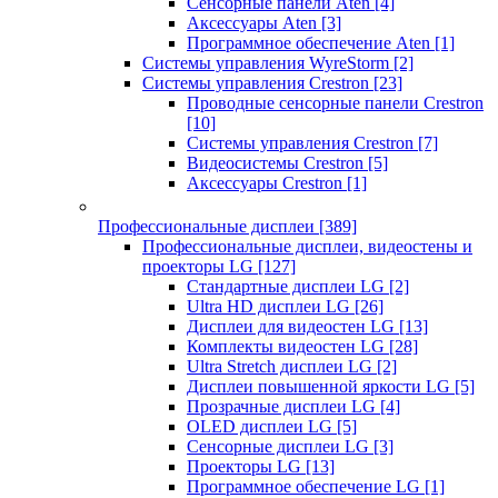
Сенсорные панели Aten
[4]
Аксессуары Aten
[3]
Программное обеспечение Aten
[1]
Системы управления WyreStorm
[2]
Системы управления Crestron
[23]
Проводные сенсорные панели Crestron
[10]
Системы управления Crestron
[7]
Видеосистемы Crestron
[5]
Аксессуары Crestron
[1]
Профессиональные дисплеи
[389]
Профессиональные дисплеи, видеостены и
проекторы LG
[127]
Стандартные дисплеи LG
[2]
Ultra HD дисплеи LG
[26]
Дисплеи для видеостен LG
[13]
Комплекты видеостен LG
[28]
Ultra Stretch дисплеи LG
[2]
Дисплеи повышенной яркости LG
[5]
Прозрачные дисплеи LG
[4]
OLED дисплеи LG
[5]
Сенсорные дисплеи LG
[3]
Проекторы LG
[13]
Программное обеспечение LG
[1]