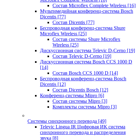
Состав Microflex Complete Wireless
[16]
Мультимедийная конференц-система Bosch
Dicentis
[77]
Состав Dicentis
[77]
Беспроводная конференц-система Shure
Microflex Wireless
[25]
Состав системы Shure Microflex
Wireless
[25]
Дискуссионная система Televic D-Cerno
[19]
Состав Televic D-Cerno
[19]
Дискуссионная система Bosch CCS 1000 D
[14]
Состав Bosch CCS 1000 D
[14]
Беспроводная конференц-система Bosch
Dicentis
[12]
Состав Dicentis Bosch
[12]
Конференц-системы Mipro
[6]
Состав системы Mipro
[3]
Комплекты системы Mipro
[3]
Системы синхронного перевода
[49]
Televic Lingua IR Цифровая ИК система
синхронного перевода и распределения
звука
[8]