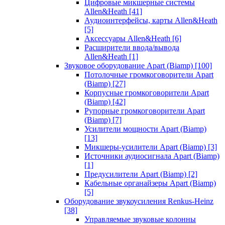
Цифровые микшерные системы
Allen&Heath
[41]
Аудиоинтерфейсы, карты Allen&Heath
[5]
Аксессуары Allen&Heath
[6]
Расширители ввода/вывода
Allen&Heath
[1]
Звуковое оборудование Apart (Biamp)
[100]
Потолочные громкоговорители Apart
(Biamp)
[27]
Корпусные громкоговорители Apart
(Biamp)
[42]
Рупорные громкоговорители Apart
(Biamp)
[7]
Усилители мощности Apart (Biamp)
[13]
Микшеры-усилители Apart (Biamp)
[3]
Источники аудиосигнала Apart (Biamp)
[1]
Предусилители Apart (Biamp)
[2]
Кабельные органайзеры Apart (Biamp)
[5]
Оборудование звукоусиления Renkus-Heinz
[38]
Управляемые звуковые колонны