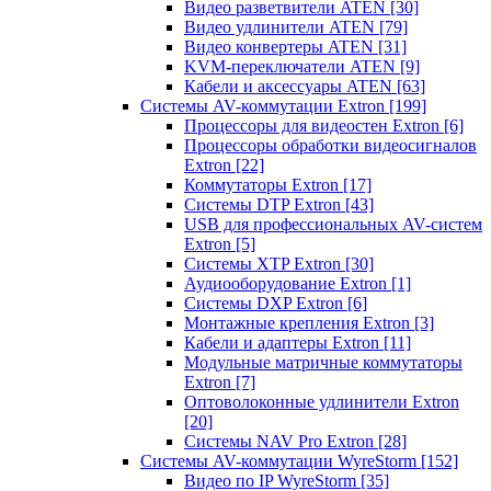
Видео разветвители ATEN
[30]
Видео удлинители ATEN
[79]
Видео конвертеры ATEN
[31]
KVM-переключатели ATEN
[9]
Кабели и аксессуары ATEN
[63]
Системы AV-коммутации Extron
[199]
Процессоры для видеостен Extron
[6]
Процессоры обработки видеосигналов
Extron
[22]
Коммутаторы Extron
[17]
Системы DTP Extron
[43]
USB для профессиональных AV-систем
Extron
[5]
Системы XTP Extron
[30]
Аудиооборудование Extron
[1]
Системы DXP Extron
[6]
Монтажные крепления Extron
[3]
Кабели и адаптеры Extron
[11]
Модульные матричные коммутаторы
Extron
[7]
Оптоволоконные удлинители Extron
[20]
Системы NAV Pro Extron
[28]
Системы AV-коммутации WyreStorm
[152]
Видео по IP WyreStorm
[35]