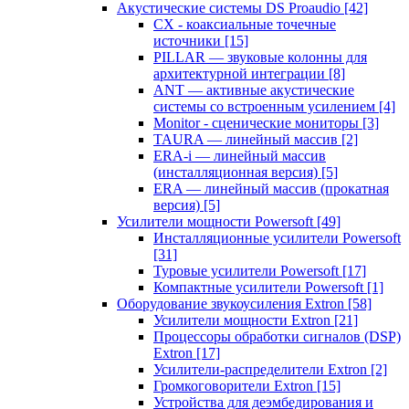
Акустические системы DS Proaudio
[42]
CX - коаксиальные точечные
источники
[15]
PILLAR — звуковые колонны для
архитектурной интеграции
[8]
ANT — активные акустические
системы со встроенным усилением
[4]
Monitor - сценические мониторы
[3]
TAURA — линейный массив
[2]
ERA-i — линейный массив
(инсталляционная версия)
[5]
ERA — линейный массив (прокатная
версия)
[5]
Усилители мощности Powersoft
[49]
Инсталляционные усилители Powersoft
[31]
Туровые усилители Powersoft
[17]
Компактные усилители Powersoft
[1]
Оборудование звукоусиления Extron
[58]
Усилители мощности Extron
[21]
Процессоры обработки сигналов (DSP)
Extron
[17]
Усилители-распределители Extron
[2]
Громкоговорители Extron
[15]
Устройства для деэмбедирования и