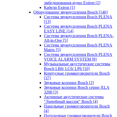
эмбедирования аудио Extron
[2]
Кабели Extron
[1]
Оборудование звукоусиления Bosch
[146]
Система звукоусиления Bosch PLENA
[13]
Система звукоусиления Bosch PLENA
EASY LINE
[14]
Система звукоусиления Bosch PLENA-
All-in-One
[5]
Система звукоусиления Bosch PLENA
Matrix
[5]
Система звукоусиления Bosch PLENA
VOICE ALARM SYSTEM
[8]
Музыкальные акустические системы
Bosch LB6/ LC6/ LP6
[10]
Корпусные громкоговорители Bosch
[37]
Звуковые колонки Bosch
[2]
Звуковые колонки Bosch серии XLA
3200
[3]
Активные акустические системы
"Линейный массив" Bosch
[4]
Панельные громкоговорители Bosch
[4]
Потолочные громкоговорители Bosch