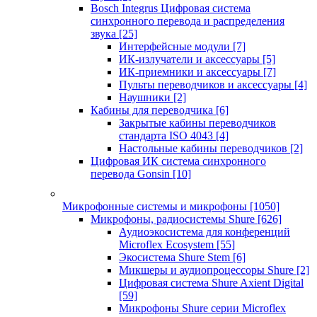
Bosch Integrus Цифровая система
синхронного перевода и распределения
звука
[25]
Интерфейсные модули
[7]
ИК-излучатели и аксессуары
[5]
ИК-приемники и аксессуары
[7]
Пульты переводчиков и аксессуары
[4]
Наушники
[2]
Кабины для переводчика
[6]
Закрытые кабины переводчиков
стандарта ISO 4043
[4]
Настольные кабины переводчиков
[2]
Цифровая ИК система синхронного
перевода Gonsin
[10]
Микрофонные системы и микрофоны
[1050]
Микрофоны, радиосистемы Shure
[626]
Аудиоэкосистема для конференций
Microflex Ecosystem
[55]
Экосистема Shure Stem
[6]
Микшеры и аудиопроцессоры Shure
[2]
Цифровая система Shure Axient Digital
[59]
Микрофоны Shure серии Microflex