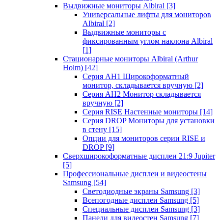
Выдвижные мониторы Albiral
[3]
Универсальные лифты для мониторов
Albiral
[2]
Выдвижные мониторы с
фиксированным углом наклона Albiral
[1]
Стационарные мониторы Albiral (Arthur
Holm)
[42]
Серия AH1 Широкоформатный
монитор, складывается вручную
[2]
Серия AH2 Монитор складывается
вручную
[2]
Серия RISE Настенные мониторы
[14]
Серия DROP Мониторы для установки
в стену
[15]
Опции для мониторов серии RISE и
DROP
[9]
Сверхширокоформатные дисплеи 21:9 Jupiter
[5]
Профессиональные дисплеи и видеостены
Samsung
[54]
Светодиодные экраны Samsung
[3]
Всепогодные дисплеи Samsung
[5]
Специальные дисплеи Samsung
[3]
Панели для видеостен Samsung
[7]