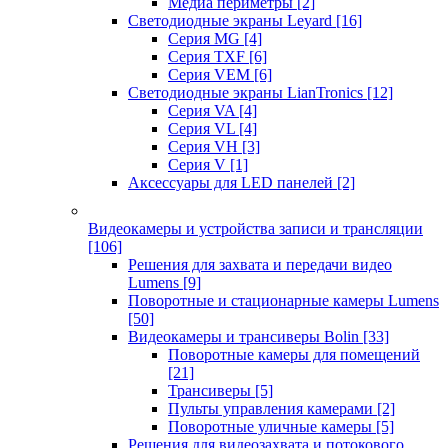
Медиа периметры
[2]
Светодиодные экраны Leyard
[16]
Серия MG
[4]
Серия TXF
[6]
Серия VEM
[6]
Светодиодные экраны LianTronics
[12]
Серия VA
[4]
Серия VL
[4]
Серия VH
[3]
Серия V
[1]
Аксессуары для LED панелей
[2]
Видеокамеры и устройства записи и трансляции
[106]
Решения для захвата и передачи видео
Lumens
[9]
Поворотные и стационарные камеры Lumens
[50]
Видеокамеры и трансиверы Bolin
[33]
Поворотные камеры для помещений
[21]
Трансиверы
[5]
Пульты управления камерами
[2]
Поворотные уличные камеры
[5]
Решения для видеозахвата и потокового