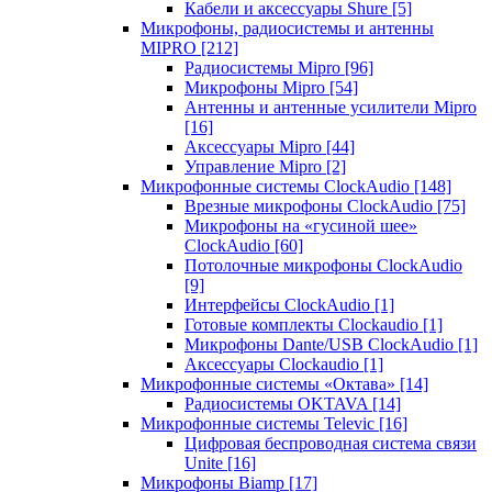
Кабели и аксессуары Shure
[5]
Микрофоны, радиосистемы и антенны
MIPRO
[212]
Радиосистемы Mipro
[96]
Микрофоны Mipro
[54]
Антенны и антенные усилители Mipro
[16]
Аксессуары Mipro
[44]
Управление Mipro
[2]
Микрофонные системы ClockAudio
[148]
Врезные микрофоны ClockAudio
[75]
Микрофоны на «гусиной шее»
ClockAudio
[60]
Потолочные микрофоны ClockAudio
[9]
Интерфейсы ClockAudio
[1]
Готовые комплекты Clockaudio
[1]
Микрофоны Dante/USB ClockAudio
[1]
Аксессуары Clockaudio
[1]
Микрофонные системы «Октава»
[14]
Радиосистемы OKTAVA
[14]
Микрофонные системы Televic
[16]
Цифровая беспроводная система связи
Unite
[16]
Микрофоны Biamp
[17]