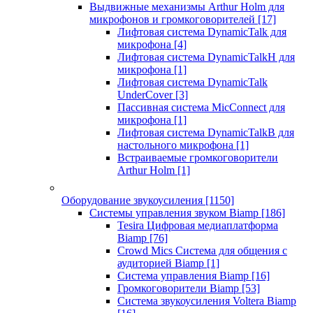
Выдвижные механизмы Arthur Holm для
микрофонов и громкоговорителей
[17]
Лифтовая система DynamicTalk для
микрофона
[4]
Лифтовая система DynamicTalkH для
микрофона
[1]
Лифтовая система DynamicTalk
UnderCover
[3]
Пассивная система MicConnect для
микрофона
[1]
Лифтовая система DynamicTalkB для
настольного микрофона
[1]
Встраиваемые громкоговорители
Arthur Holm
[1]
Оборудование звукоусиления
[1150]
Системы управления звуком Biamp
[186]
Tesira Цифровая медиаплатформа
Biamp
[76]
Crowd Mics Система для общения с
аудиторией Biamp
[1]
Система управления Biamp
[16]
Громкоговорители Biamp
[53]
Система звукоусиления Voltera Biamp