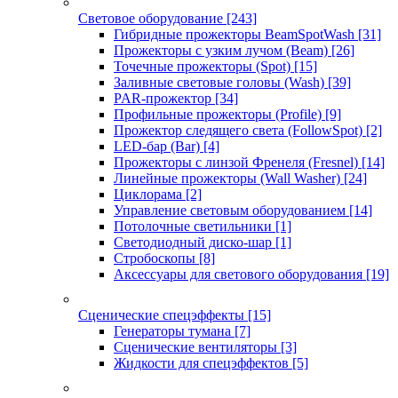
Световое оборудование
[243]
Гибридные прожекторы BeamSpotWash
[31]
Прожекторы с узким лучом (Beam)
[26]
Точечные прожекторы (Spot)
[15]
Заливные световые головы (Wash)
[39]
PAR-прожектор
[34]
Профильные прожекторы (Profile)
[9]
Прожектор следящего света (FollowSpot)
[2]
LED-бар (Bar)
[4]
Прожекторы с линзой Френеля (Fresnel)
[14]
Линейные прожекторы (Wall Washer)
[24]
Циклорама
[2]
Управление световым оборудованием
[14]
Потолочные светильники
[1]
Светодиодный диско-шар
[1]
Стробоскопы
[8]
Аксессуары для светового оборудования
[19]
Сценические спецэффекты
[15]
Генераторы тумана
[7]
Сценические вентиляторы
[3]
Жидкости для спецэффектов
[5]