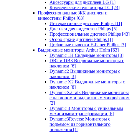
Аксессуары для дисплеев LG
[1]
Коммерческие телевизоры LG
[23]
Профессиональные ЖК дисплеи и
видеостены Philips
[63]
Интерактивные дисплеи Philips
[11]
Дисплеи для видеостен Philips
[5]
Профессиональные дисплеи Philips
[43]
Особо яркие дисплеи Philips
[1]
Цифровые вывески E-Paper Philips
[3]
Выдвижные мониторы Arthur Holm
[63]
Dynamic 1Н Складные мониторы
[3]
DB2 и DB3 Выдвижные мониторы с
наклоном
[6]
Dynamic2 Выдвижные мониторы с
наклоном
[3]
Dynamic X2 Выдвижные мониторы с
наклоном
[8]
DynamicX2Talk Выдвижные мониторы
с наклоном и выдвижным микрофоном
[2]
Dynamic 3 Мониторы с уникальным
механизмом трансформации
[6]
Dynamic3Reverse Мониторы с
подъемом из горизонтального
положения
[1]