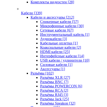
Комплекты видеостен
[28]
Кабели
[339]
Кабели и аксессуары
[212]
Спикерные кабели
[57]
Микрофонные кабели
[30]
Сетевые кабели
[67]
Инструментальный кабель
[1]
Аудиокабели
[3]
Кабельные оплетки
[1]
Коаксиальные кабели
[2]
HDMI кабели
[25]
Интерфейсные кабели
[14]
USB кабели / удлинители
[10]
Силовые кабели
[1]
Аксессуары
[1]
Разъёмы
[102]
Разъёмы XLR
[27]
Разъёмы BNC
[7]
Разъёмы POWERCON
[6]
Разъёмы RCA
[2]
Разъёмы RJ45
[3]
Разъёмы Jack
[25]
Разъёмы Speakon
[32]