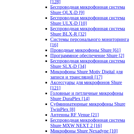
[128]
Беспроводная микрофонная система
Shure QLX-D
[9]
Беспроводная микрофонная система
Shure ULX-D
[10]
Беспроводная микрофонная система
Shure BLX-R
[32]
Системы персонального мониторинга
[16]
Проводные микрофоны Shure
[61]
Программное обеспечение Shure
[2]
Беспроводная микрофонная система
Shure SLX-D
[34]
Микрофоны Shure Motiv Digital для
записи и трансляций
[17]
Аксессуары для микрофонов Shure
[121]
Головные и петличные микрофоны
Shure DuraPlex
[14]
Субминиатюрные микрофоны Shure
TwinPlex
[8]
Антенны RF Venue
[21]
Беспроводная микрофонная система
Shure MXW NEXT 2
[16]
Микрофоны Shure Nexadyne
[10]