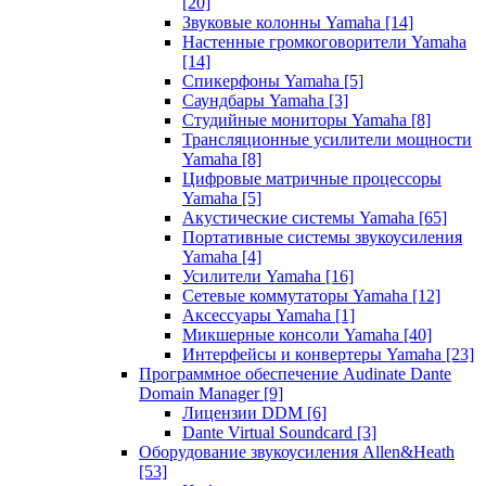
[20]
Звуковые колонны Yamaha
[14]
Настенные громкоговорители Yamaha
[14]
Спикерфоны Yamaha
[5]
Саундбары Yamaha
[3]
Студийные мониторы Yamaha
[8]
Трансляционные усилители мощности
Yamaha
[8]
Цифровые матричные процессоры
Yamaha
[5]
Акустические системы Yamaha
[65]
Портативные системы звукоусиления
Yamaha
[4]
Усилители Yamaha
[16]
Сетевые коммутаторы Yamaha
[12]
Аксессуары Yamaha
[1]
Микшерные консоли Yamaha
[40]
Интерфейсы и конвертеры Yamaha
[23]
Программное обеспечение Audinate Dante
Domain Manager
[9]
Лицензии DDM
[6]
Dante Virtual Soundcard
[3]
Оборудование звукоусиления Allen&Heath
[53]