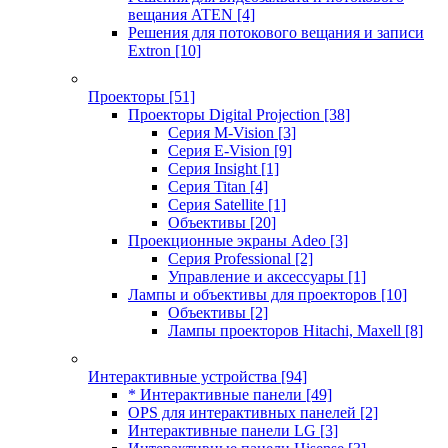
вещания ATEN
[4]
Решения для потокового вещания и записи
Extron
[10]
Проекторы
[51]
Проекторы Digital Projection
[38]
Серия M-Vision
[3]
Серия E-Vision
[9]
Серия Insight
[1]
Серия Titan
[4]
Серия Satellite
[1]
Объективы
[20]
Проекционные экраны Adeo
[3]
Серия Professional
[2]
Управление и аксессуары
[1]
Лампы и объективы для проекторов
[10]
Объективы
[2]
Лампы проекторов Hitachi, Maxell
[8]
Интерактивные устройства
[94]
* Интерактивные панели
[49]
OPS для интерактивных панелей
[2]
Интерактивные панели LG
[3]