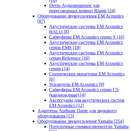
[16]
Devio Аудиорешение для
переговорных комнат Biamp
[24]
Оборудование звукоусиления EM Acoustics
[87]
Акустические системы EM Acoustics
HALO
[8]
Сабвуферы EM Acoustics серии S
[16]
Акустические системы EM Acoustics
серии EMS
[18]
Акустические системы EM Acoustics
серии Reference
[10]
Акустические системы EM Acoustics
серии i
[4]
Сценические мониторы EM Acoustics
[6]
Усилители EM Acoustics
[9]
Сабвуферы EM Acoustics серии CS
(кардиоидные)
[4]
Аксессуары для акустических систем
EM Acoustics
[12]
Адаптеры Audinate Dante для звукового
оборудования
[13]
Оборудование звукоусиления Yamaha
[254]
Потолочные громкоговорители Yamaha