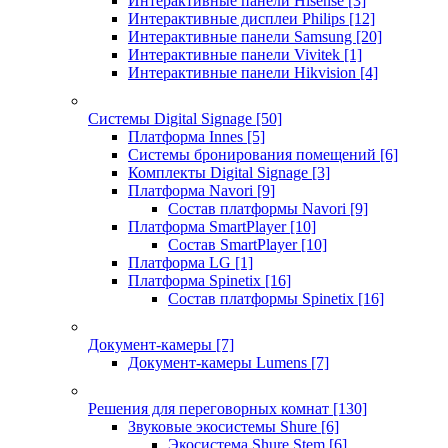
Интерактивные панели Hisense
[3]
Интерактивные дисплеи Philips
[12]
Интерактивные панели Samsung
[20]
Интерактивные панели Vivitek
[1]
Интерактивные панели Hikvision
[4]
Системы Digital Signage
[50]
Платформа Innes
[5]
Системы бронирования помещений
[6]
Комплекты Digital Signage
[3]
Платформа Navori
[9]
Состав платформы Navori
[9]
Платформа SmartPlayer
[10]
Состав SmartPlayer
[10]
Платформа LG
[1]
Платформа Spinetix
[16]
Состав платформы Spinetix
[16]
Документ-камеры
[7]
Документ-камеры Lumens
[7]
Решения для переговорных комнат
[130]
Звуковые экосистемы Shure
[6]
Экосистема Shure Stem
[6]