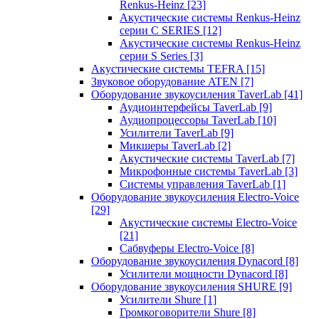
Renkus-Heinz
[23]
Акустические системы Renkus-Heinz
серии C SERIES
[12]
Акустические системы Renkus-Heinz
серии S Series
[3]
Акустические системы TEFRA
[15]
Звуковое оборудование ATEN
[7]
Оборудование звукоусиления TaverLab
[41]
Аудиоинтерфейсы TaverLab
[9]
Аудиопроцессоры TaverLab
[10]
Усилители TaverLab
[9]
Микшеры TaverLab
[2]
Акустические системы TaverLab
[7]
Микрофонные системы TaverLab
[3]
Системы управления TaverLab
[1]
Оборудование звукоусиления Electro-Voice
[29]
Акустические системы Electro-Voice
[21]
Сабвуферы Electro-Voice
[8]
Оборудование звукоусиления Dynacord
[8]
Усилители мощности Dynacord
[8]
Оборудование звукоусиления SHURE
[9]
Усилители Shure
[1]
Громкоговорители Shure
[8]