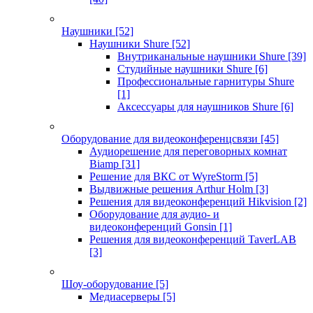
Наушники
[52]
Наушники Shure
[52]
Внутриканальные наушники Shure
[39]
Студийные наушники Shure
[6]
Профессиональные гарнитуры Shure
[1]
Аксессуары для наушников Shure
[6]
Оборудование для видеоконференцсвязи
[45]
Аудиорешение для переговорных комнат
Biamp
[31]
Решение для ВКС от WyreStorm
[5]
Выдвижные решения Arthur Holm
[3]
Решения для видеоконференций Hikvision
[2]
Оборудование для аудио- и
видеоконференций Gonsin
[1]
Решения для видеоконференций TaverLAB
[3]
Шоу-оборудование
[5]
Медиасерверы
[5]