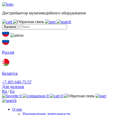
Дистрибьютор мультимедийного оборудования
Каталог
Россия
Беларусь
+7 495 640-75-57
Для дилеров
Ru
/
En
0
0
0
О нас
Направление деятельности