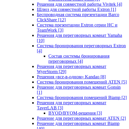
Решения для совместной работы Vivitek
[4]
Шлюз для совместной работы Extron
[1]
Беспроводная система презентации Barco
ClickShare
[12]
Система презентации Extron серии HC и
TeamWork
[3]
Решения для переговорных комнат Yamaha
[10]
Система бронирования переговорных Extron
[4]
Состав системы бронирования
переговорных
[4]
Решения для переговорных комнат
WyreStorm
[29]
Решения «все-в-одном» Kandao
[8]
Система бронирования помещений ATEN
[5]
Решение для переговорных комнат Gonsin
[1]
Система бронирования помещений Biamp
[2]
Решения для переговорных комнат
TaverLAB
[3]
BYOD/BYOM-решения
[3]
Решение для переговорных комнат ATEN
[2]
Решение для переговорных комнат Biamp
[40]