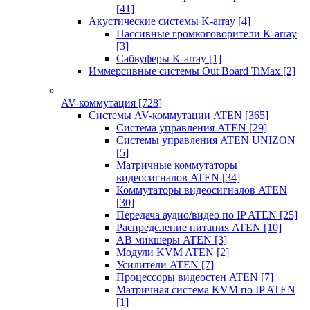
[41]
Акустические системы K-array
[4]
Пассивные громкоговорители K-array
[3]
Сабвуферы K-array
[1]
Иммерсивные системы Out Board TiMax
[2]
AV-коммутация
[728]
Системы AV-коммутации ATEN
[365]
Система управления ATEN
[29]
Системы управления ATEN UNIZON
[5]
Матричные коммутаторы
видеосигналов ATEN
[34]
Коммутаторы видеосигналов ATEN
[30]
Передача аудио/видео по IP ATEN
[25]
Распределение питания ATEN
[10]
АВ микшеры ATEN
[3]
Модули KVM ATEN
[2]
Усилители ATEN
[7]
Процессоры видеостен ATEN
[7]
Матричная система KVM по IP ATEN
[1]