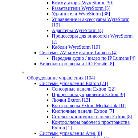
Коммутаторы WyreStorm
[30]
Разветвители WyreStorm
[5]
Удлинители WyreStorm
[38]
Управление и аксессуары WyreStorm
[19]
Адаптеры WyreStorm
[4]
Процессоры для видеостен WyreStorm
[2]
Кабели WyreStorm
[19]
Системы AV коммутации Lumens
[4]
Передача аудио / видео по IP Lumens
[4]
Видеоконтроллеры и ПО Forsite
[8]
Оборудование управления
[104]
Системы управления Extron
[71]
Сенсорные панели Extron
[22]
Процессоры управления Extron
[9]
Лючки Extron
[13]
Контроллеры Extron MediaLink
[11]
Кнопочные панели Extron
[7]
Сетевые кнопочные панели Extron
[8]
Контроллеры рабочего пространства
Extron
[1]
Системы управления Aten
[8]