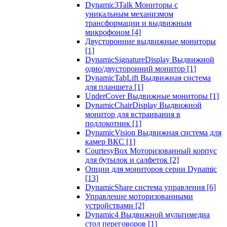
Dynamic3Talk Мониторы с
уникальным механизмом
трансформации и выдвижным
микрофоном
[4]
Двусторонние выдвижные мониторы
[1]
DynamicSignatureDisplay Выдвижной
одно/двусторонний монитор
[1]
DynamicTabLift Выдвижная система
для планшета
[1]
UnderCover Выдвижные мониторы
[1]
DynamicChairDisplay Выдвижной
монитор для встраивания в
подлокотник
[1]
DynamicVision Выдвижная система для
камер ВКС
[1]
CourtesyBox Моторизованный корпус
для бутылок и салфеток
[2]
Опции для мониторов серии Dynamic
[13]
DynamicShare система управления
[6]
Управление моторизованными
устройствами
[2]
Dynamic4 Выдвижной мультимедиа
стол переговоров
[1]