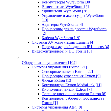
Коммутаторы WyreStorm
[30]
Разветвители WyreStorm
[5]
Удлинители WyreStorm
[38]
Управление и аксессуары WyreStorm
[19]
Адаптеры WyreStorm
[4]
Процессоры для видеостен WyreStorm
[2]
Кабели WyreStorm
[19]
Системы AV коммутации Lumens
[4]
Передача аудио / видео по IP Lumens
[4]
Видеоконтроллеры и ПО Forsite
[8]
Оборудование управления
[104]
Системы управления Extron
[71]
Сенсорные панели Extron
[22]
Процессоры управления Extron
[9]
Лючки Extron
[13]
Контроллеры Extron MediaLink
[11]
Кнопочные панели Extron
[7]
Сетевые кнопочные панели Extron
[8]
Контроллеры рабочего пространства
Extron
[1]
Системы управления Aten
[8]