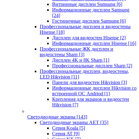
Витринные дисплеи Sumsung
[6]
Информационные дисплеи Samsung
[24]
Гостиничные дисплеи Samsung
[6]
Профессиональные дисплеи и видеостены
Hisense
[18]
Дисплеи для видеостен Hisense
[2]
Информационные дисплеи Hisense
[16]
Профессиональные ЖК дисплеи и
видеостены Sharp
[3]
Дисплеи 4K и 8K Sharp
[1]
Профессиональные дисплеи Sharp
[2]
Профессиональные дисплеи, видеостены,
LED Hikvision
[11]
Панели для видеостен Hikvision
[3]
Информационные дисплеи Hikvision со
встроенной ОС Andriod
[1]
Крепления для экранов и видеостен
Hikvision
[7]
Светодиодные экраны
[143]
Светодиодные экраны AET
[35]
Cерия Koala
[5]
Серия AT
[9]