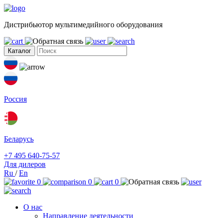
Дистрибьютор мультимедийного оборудования
Каталог
Россия
Беларусь
+7 495 640-75-57
Для дилеров
Ru
/
En
0
0
0
О нас
Направление деятельности