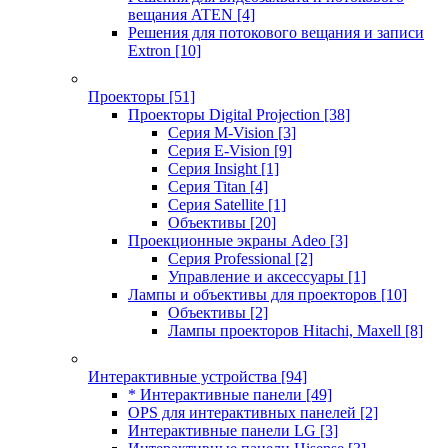
вещания ATEN
[4]
Решения для потокового вещания и записи
Extron
[10]
Проекторы
[51]
Проекторы Digital Projection
[38]
Серия M-Vision
[3]
Серия E-Vision
[9]
Серия Insight
[1]
Серия Titan
[4]
Серия Satellite
[1]
Объективы
[20]
Проекционные экраны Adeo
[3]
Серия Professional
[2]
Управление и аксессуары
[1]
Лампы и объективы для проекторов
[10]
Объективы
[2]
Лампы проекторов Hitachi, Maxell
[8]
Интерактивные устройства
[94]
* Интерактивные панели
[49]
OPS для интерактивных панелей
[2]
Интерактивные панели LG
[3]