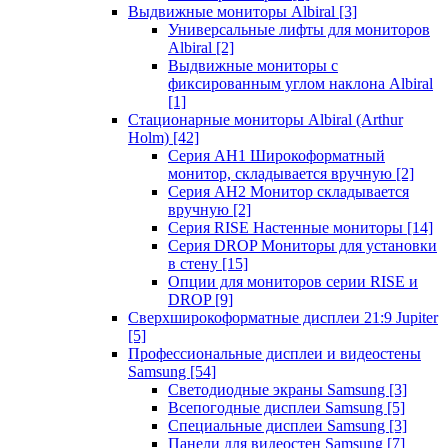
Выдвижные мониторы Albiral
[3]
Универсальные лифты для мониторов
Albiral
[2]
Выдвижные мониторы с
фиксированным углом наклона Albiral
[1]
Стационарные мониторы Albiral (Arthur
Holm)
[42]
Серия AH1 Широкоформатный
монитор, складывается вручную
[2]
Серия AH2 Монитор складывается
вручную
[2]
Серия RISE Настенные мониторы
[14]
Серия DROP Мониторы для установки
в стену
[15]
Опции для мониторов серии RISE и
DROP
[9]
Сверхширокоформатные дисплеи 21:9 Jupiter
[5]
Профессиональные дисплеи и видеостены
Samsung
[54]
Светодиодные экраны Samsung
[3]
Всепогодные дисплеи Samsung
[5]
Специальные дисплеи Samsung
[3]
Панели для видеостен Samsung
[7]