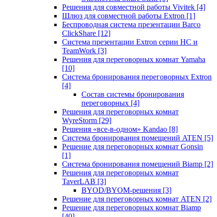
Решения для совместной работы Vivitek
[4]
Шлюз для совместной работы Extron
[1]
Беспроводная система презентации Barco
ClickShare
[12]
Система презентации Extron серии HC и
TeamWork
[3]
Решения для переговорных комнат Yamaha
[10]
Система бронирования переговорных Extron
[4]
Состав системы бронирования
переговорных
[4]
Решения для переговорных комнат
WyreStorm
[29]
Решения «все-в-одном» Kandao
[8]
Система бронирования помещений ATEN
[5]
Решение для переговорных комнат Gonsin
[1]
Система бронирования помещений Biamp
[2]
Решения для переговорных комнат
TaverLAB
[3]
BYOD/BYOM-решения
[3]
Решение для переговорных комнат ATEN
[2]
Решение для переговорных комнат Biamp
[40]