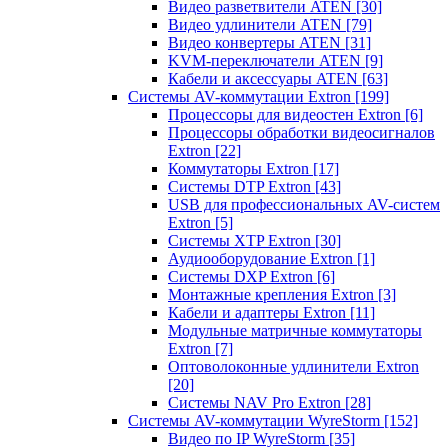
Видео разветвители ATEN
[30]
Видео удлинители ATEN
[79]
Видео конвертеры ATEN
[31]
KVM-переключатели ATEN
[9]
Кабели и аксессуары ATEN
[63]
Системы AV-коммутации Extron
[199]
Процессоры для видеостен Extron
[6]
Процессоры обработки видеосигналов
Extron
[22]
Коммутаторы Extron
[17]
Системы DTP Extron
[43]
USB для профессиональных AV-систем
Extron
[5]
Системы XTP Extron
[30]
Аудиооборудование Extron
[1]
Системы DXP Extron
[6]
Монтажные крепления Extron
[3]
Кабели и адаптеры Extron
[11]
Модульные матричные коммутаторы
Extron
[7]
Оптоволоконные удлинители Extron
[20]
Системы NAV Pro Extron
[28]
Системы AV-коммутации WyreStorm
[152]
Видео по IP WyreStorm
[35]