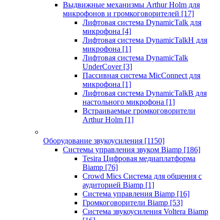
Выдвижные механизмы Arthur Holm для
микрофонов и громкоговорителей
[17]
Лифтовая система DynamicTalk для
микрофона
[4]
Лифтовая система DynamicTalkH для
микрофона
[1]
Лифтовая система DynamicTalk
UnderCover
[3]
Пассивная система MicConnect для
микрофона
[1]
Лифтовая система DynamicTalkB для
настольного микрофона
[1]
Встраиваемые громкоговорители
Arthur Holm
[1]
Оборудование звукоусиления
[1150]
Системы управления звуком Biamp
[186]
Tesira Цифровая медиаплатформа
Biamp
[76]
Crowd Mics Система для общения с
аудиторией Biamp
[1]
Система управления Biamp
[16]
Громкоговорители Biamp
[53]
Система звукоусиления Voltera Biamp