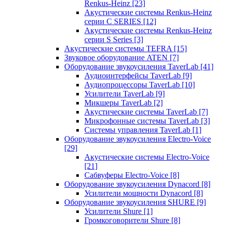
Renkus-Heinz
[23]
Акустические системы Renkus-Heinz
серии C SERIES
[12]
Акустические системы Renkus-Heinz
серии S Series
[3]
Акустические системы TEFRA
[15]
Звуковое оборудование ATEN
[7]
Оборудование звукоусиления TaverLab
[41]
Аудиоинтерфейсы TaverLab
[9]
Аудиопроцессоры TaverLab
[10]
Усилители TaverLab
[9]
Микшеры TaverLab
[2]
Акустические системы TaverLab
[7]
Микрофонные системы TaverLab
[3]
Системы управления TaverLab
[1]
Оборудование звукоусиления Electro-Voice
[29]
Акустические системы Electro-Voice
[21]
Сабвуферы Electro-Voice
[8]
Оборудование звукоусиления Dynacord
[8]
Усилители мощности Dynacord
[8]
Оборудование звукоусиления SHURE
[9]
Усилители Shure
[1]
Громкоговорители Shure
[8]