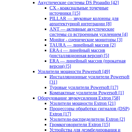
Акустические системы DS Proaudio
[42]
CX - коаксиальные точечные
источники
[15]
PILLAR — звуковые колонны для
архитектурной интеграции
[8]
ANT — активные акустические
системы со встроенным усилением
[4]
Monitor - сценические мониторы
[3]
TAURA — линейный массив
[2]
ERA-i — линейный массив
(инсталляционная версия)
[5]
ERA — линейный массив (прокатная
версия)
[5]
Усилители мощности Powersoft
[49]
Инсталляционные усилители Powersoft
[31]
Туровые усилители Powersoft
[17]
Компактные усилители Powersoft
[1]
Оборудование звукоусиления Extron
[58]
Усилители мощности Extron
[21]
Процессоры обработки сигналов (DSP)
Extron
[17]
Усилители-распределители Extron
[2]
Громкоговорители Extron
[15]
Устройства для деэмбедирования и