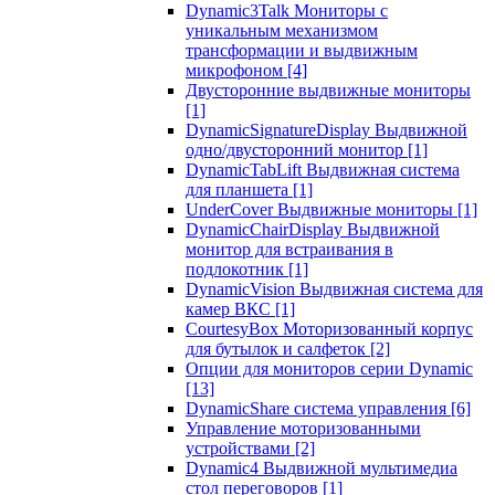
Dynamic3Talk Мониторы с
уникальным механизмом
трансформации и выдвижным
микрофоном
[4]
Двусторонние выдвижные мониторы
[1]
DynamicSignatureDisplay Выдвижной
одно/двусторонний монитор
[1]
DynamicTabLift Выдвижная система
для планшета
[1]
UnderCover Выдвижные мониторы
[1]
DynamicChairDisplay Выдвижной
монитор для встраивания в
подлокотник
[1]
DynamicVision Выдвижная система для
камер ВКС
[1]
CourtesyBox Моторизованный корпус
для бутылок и салфеток
[2]
Опции для мониторов серии Dynamic
[13]
DynamicShare система управления
[6]
Управление моторизованными
устройствами
[2]
Dynamic4 Выдвижной мультимедиа
стол переговоров
[1]