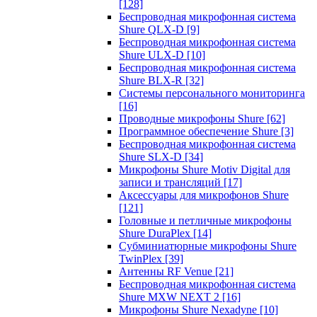
[128]
Беспроводная микрофонная система
Shure QLX-D
[9]
Беспроводная микрофонная система
Shure ULX-D
[10]
Беспроводная микрофонная система
Shure BLX-R
[32]
Системы персонального мониторинга
[16]
Проводные микрофоны Shure
[62]
Программное обеспечение Shure
[3]
Беспроводная микрофонная система
Shure SLX-D
[34]
Микрофоны Shure Motiv Digital для
записи и трансляций
[17]
Аксессуары для микрофонов Shure
[121]
Головные и петличные микрофоны
Shure DuraPlex
[14]
Субминиатюрные микрофоны Shure
TwinPlex
[39]
Антенны RF Venue
[21]
Беспроводная микрофонная система
Shure MXW NEXT 2
[16]
Микрофоны Shure Nexadyne
[10]