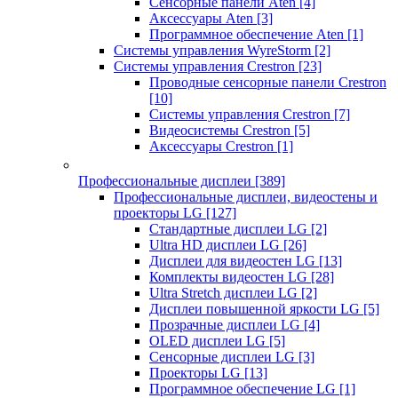
Сенсорные панели Aten
[4]
Аксессуары Aten
[3]
Программное обеспечение Aten
[1]
Системы управления WyreStorm
[2]
Системы управления Crestron
[23]
Проводные сенсорные панели Crestron
[10]
Системы управления Crestron
[7]
Видеосистемы Crestron
[5]
Аксессуары Crestron
[1]
Профессиональные дисплеи
[389]
Профессиональные дисплеи, видеостены и
проекторы LG
[127]
Стандартные дисплеи LG
[2]
Ultra HD дисплеи LG
[26]
Дисплеи для видеостен LG
[13]
Комплекты видеостен LG
[28]
Ultra Stretch дисплеи LG
[2]
Дисплеи повышенной яркости LG
[5]
Прозрачные дисплеи LG
[4]
OLED дисплеи LG
[5]
Сенсорные дисплеи LG
[3]
Проекторы LG
[13]
Программное обеспечение LG
[1]