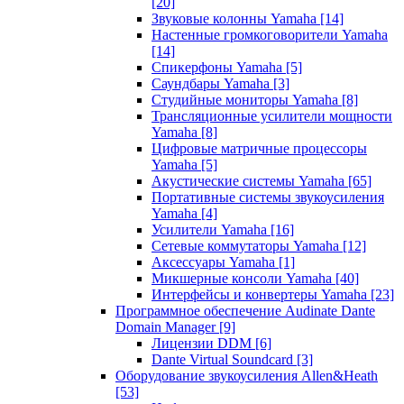
[20]
Звуковые колонны Yamaha
[14]
Настенные громкоговорители Yamaha
[14]
Спикерфоны Yamaha
[5]
Саундбары Yamaha
[3]
Студийные мониторы Yamaha
[8]
Трансляционные усилители мощности
Yamaha
[8]
Цифровые матричные процессоры
Yamaha
[5]
Акустические системы Yamaha
[65]
Портативные системы звукоусиления
Yamaha
[4]
Усилители Yamaha
[16]
Сетевые коммутаторы Yamaha
[12]
Аксессуары Yamaha
[1]
Микшерные консоли Yamaha
[40]
Интерфейсы и конвертеры Yamaha
[23]
Программное обеспечение Audinate Dante
Domain Manager
[9]
Лицензии DDM
[6]
Dante Virtual Soundcard
[3]
Оборудование звукоусиления Allen&Heath
[53]