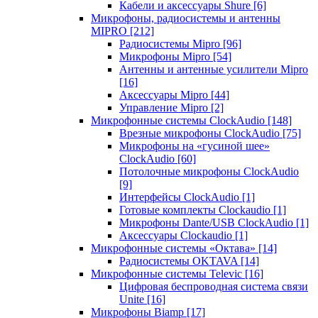
Кабели и аксессуары Shure
[6]
Микрофоны, радиосистемы и антенны
MIPRO
[212]
Радиосистемы Mipro
[96]
Микрофоны Mipro
[54]
Антенны и антенные усилители Mipro
[16]
Аксессуары Mipro
[44]
Управление Mipro
[2]
Микрофонные системы ClockAudio
[148]
Врезные микрофоны ClockAudio
[75]
Микрофоны на «гусиной шее»
ClockAudio
[60]
Потолочные микрофоны ClockAudio
[9]
Интерфейсы ClockAudio
[1]
Готовые комплекты Clockaudio
[1]
Микрофоны Dante/USB ClockAudio
[1]
Аксессуары Clockaudio
[1]
Микрофонные системы «Октава»
[14]
Радиосистемы OKTAVA
[14]
Микрофонные системы Televic
[16]
Цифровая беспроводная система связи
Unite
[16]
Микрофоны Biamp
[17]