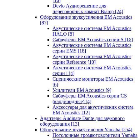
[16]
Devio Аудиорешение для
переговорных комнат Biamp
[24]
Оборудование звукоусиления EM Acoustics
[87]
Акустические системы EM Acoustics
HALO
[8]
Сабвуферы EM Acoustics серии S
[16]
Акустические системы EM Acoustics
серии EMS
[18]
Акустические системы EM Acoustics
серии Reference
[10]
Акустические системы EM Acoustics
серии i
[4]
Сценические мониторы EM Acoustics
[6]
Усилители EM Acoustics
[9]
Сабвуферы EM Acoustics серии CS
(кардиоидные)
[4]
Аксессуары для акустических систем
EM Acoustics
[12]
Адаптеры Audinate Dante для звукового
оборудования
[13]
Оборудование звукоусиления Yamaha
[254]
Потолочные громкоговорители Yamaha