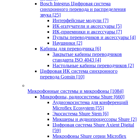
Bosch Integrus Цифровая система
синхронного перевода и распределения
звука
[25]
Интерфейсные модули
[7]
ИК-излучатели и аксессуары
[5]
ИК-приемники и аксессуары
[7]
Пульты переводчиков и аксессуары
[4]
Наушники
[2]
Кабины для переводчика
[6]
Закрытые кабины переводчиков
стандарта ISO 4043
[4]
Настольные кабины переводчиков
[2]
Цифровая ИК система синхронного
перевода Gonsin
[10]
Микрофонные системы и микрофоны
[1084]
Микрофоны, радиосистемы Shure
[660]
Аудиоэкосистема для конференций
Microflex Ecosystem
[55]
Экосистема Shure Stem
[6]
Микшеры и аудиопроцессоры Shure
[2]
Цифровая система Shure Axient Digital
[59]
Микрофоны Shure серии Microflex