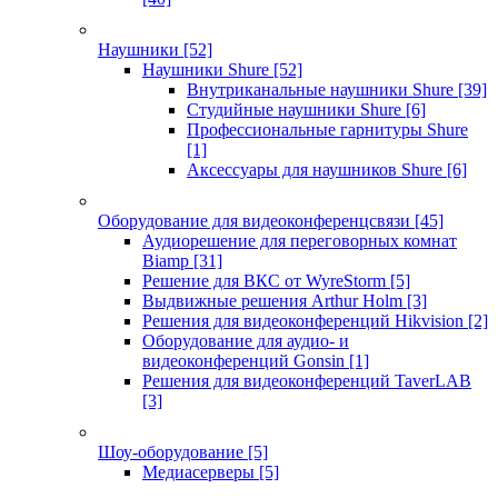
Наушники
[52]
Наушники Shure
[52]
Внутриканальные наушники Shure
[39]
Студийные наушники Shure
[6]
Профессиональные гарнитуры Shure
[1]
Аксессуары для наушников Shure
[6]
Оборудование для видеоконференцсвязи
[45]
Аудиорешение для переговорных комнат
Biamp
[31]
Решение для ВКС от WyreStorm
[5]
Выдвижные решения Arthur Holm
[3]
Решения для видеоконференций Hikvision
[2]
Оборудование для аудио- и
видеоконференций Gonsin
[1]
Решения для видеоконференций TaverLAB
[3]
Шоу-оборудование
[5]
Медиасерверы
[5]