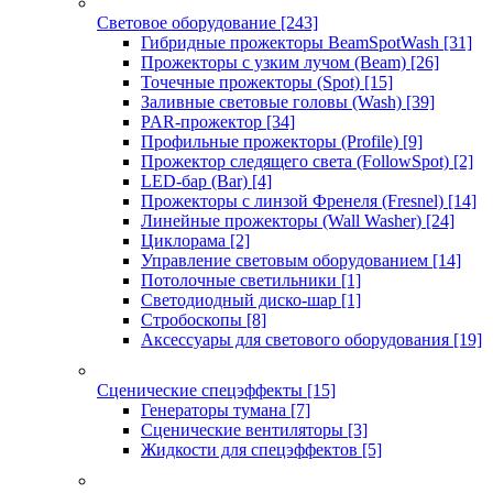
Световое оборудование
[243]
Гибридные прожекторы BeamSpotWash
[31]
Прожекторы с узким лучом (Beam)
[26]
Точечные прожекторы (Spot)
[15]
Заливные световые головы (Wash)
[39]
PAR-прожектор
[34]
Профильные прожекторы (Profile)
[9]
Прожектор следящего света (FollowSpot)
[2]
LED-бар (Bar)
[4]
Прожекторы с линзой Френеля (Fresnel)
[14]
Линейные прожекторы (Wall Washer)
[24]
Циклорама
[2]
Управление световым оборудованием
[14]
Потолочные светильники
[1]
Светодиодный диско-шар
[1]
Стробоскопы
[8]
Аксессуары для светового оборудования
[19]
Сценические спецэффекты
[15]
Генераторы тумана
[7]
Сценические вентиляторы
[3]
Жидкости для спецэффектов
[5]