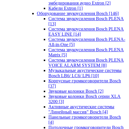
эмбедирования аудио Extron
[2]
Кабели Extron
[1]
Оборудование звукоусиления Bosch
[146]
Система звукоусиления Bosch PLENA
[13]
Система звукоусиления Bosch PLENA
EASY LINE
[14]
Система звукоусиления Bosch PLENA-
All-in-One
[5]
Система звукоусиления Bosch PLENA
Matrix
[5]
Система звукоусиления Bosch PLENA
VOICE ALARM SYSTEM
[8]
Музыкальные акустические системы
Bosch LB6/ LC6/ LP6
[10]
Корпусные громкоговорители Bosch
[37]
Звуковые колонки Bosch
[2]
Звуковые колонки Bosch серии XLA
3200
[3]
Активные акустические системы
"Линейный массив" Bosch
[4]
Панельные громкоговорители Bosch
[4]
Потолочные громкоговорители Bosch