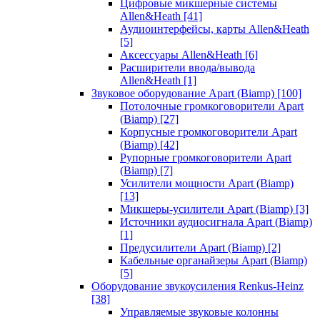
Цифровые микшерные системы
Allen&Heath
[41]
Аудиоинтерфейсы, карты Allen&Heath
[5]
Аксессуары Allen&Heath
[6]
Расширители ввода/вывода
Allen&Heath
[1]
Звуковое оборудование Apart (Biamp)
[100]
Потолочные громкоговорители Apart
(Biamp)
[27]
Корпусные громкоговорители Apart
(Biamp)
[42]
Рупорные громкоговорители Apart
(Biamp)
[7]
Усилители мощности Apart (Biamp)
[13]
Микшеры-усилители Apart (Biamp)
[3]
Источники аудиосигнала Apart (Biamp)
[1]
Предусилители Apart (Biamp)
[2]
Кабельные органайзеры Apart (Biamp)
[5]
Оборудование звукоусиления Renkus-Heinz
[38]
Управляемые звуковые колонны