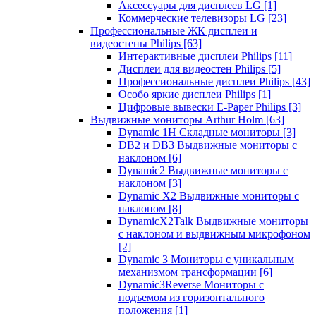
Аксессуары для дисплеев LG
[1]
Коммерческие телевизоры LG
[23]
Профессиональные ЖК дисплеи и
видеостены Philips
[63]
Интерактивные дисплеи Philips
[11]
Дисплеи для видеостен Philips
[5]
Профессиональные дисплеи Philips
[43]
Особо яркие дисплеи Philips
[1]
Цифровые вывески E-Paper Philips
[3]
Выдвижные мониторы Arthur Holm
[63]
Dynamic 1Н Складные мониторы
[3]
DB2 и DB3 Выдвижные мониторы с
наклоном
[6]
Dynamic2 Выдвижные мониторы с
наклоном
[3]
Dynamic X2 Выдвижные мониторы с
наклоном
[8]
DynamicX2Talk Выдвижные мониторы
с наклоном и выдвижным микрофоном
[2]
Dynamic 3 Мониторы с уникальным
механизмом трансформации
[6]
Dynamic3Reverse Мониторы с
подъемом из горизонтального
положения
[1]