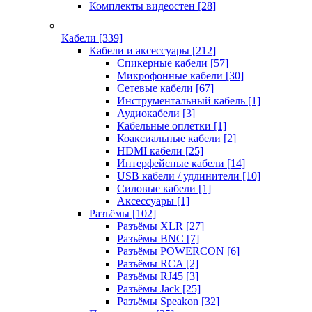
Комплекты видеостен
[28]
Кабели
[339]
Кабели и аксессуары
[212]
Спикерные кабели
[57]
Микрофонные кабели
[30]
Сетевые кабели
[67]
Инструментальный кабель
[1]
Аудиокабели
[3]
Кабельные оплетки
[1]
Коаксиальные кабели
[2]
HDMI кабели
[25]
Интерфейсные кабели
[14]
USB кабели / удлинители
[10]
Силовые кабели
[1]
Аксессуары
[1]
Разъёмы
[102]
Разъёмы XLR
[27]
Разъёмы BNC
[7]
Разъёмы POWERCON
[6]
Разъёмы RCA
[2]
Разъёмы RJ45
[3]
Разъёмы Jack
[25]
Разъёмы Speakon
[32]