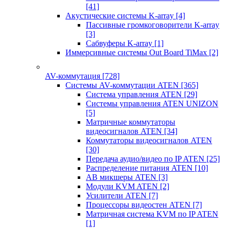
[41]
Акустические системы K-array
[4]
Пассивные громкоговорители K-array
[3]
Сабвуферы K-array
[1]
Иммерсивные системы Out Board TiMax
[2]
AV-коммутация
[728]
Системы AV-коммутации ATEN
[365]
Система управления ATEN
[29]
Системы управления ATEN UNIZON
[5]
Матричные коммутаторы
видеосигналов ATEN
[34]
Коммутаторы видеосигналов ATEN
[30]
Передача аудио/видео по IP ATEN
[25]
Распределение питания ATEN
[10]
АВ микшеры ATEN
[3]
Модули KVM ATEN
[2]
Усилители ATEN
[7]
Процессоры видеостен ATEN
[7]
Матричная система KVM по IP ATEN
[1]