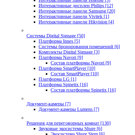
Интерактивные панели Hisense
[3]
Интерактивные дисплеи Philips
[12]
Интерактивные панели Samsung
[20]
Интерактивные панели Vivitek
[1]
Интерактивные панели Hikvision
[4]
Системы Digital Signage
[50]
Платформа Innes
[5]
Системы бронирования помещений
[6]
Комплекты Digital Signage
[3]
Платформа Navori
[9]
Состав платформы Navori
[9]
Платформа SmartPlayer
[10]
Состав SmartPlayer
[10]
Платформа LG
[1]
Платформа Spinetix
[16]
Состав платформы Spinetix
[16]
Документ-камеры
[7]
Документ-камеры Lumens
[7]
Решения для переговорных комнат
[130]
Звуковые экосистемы Shure
[6]
Экосистема Shure Stem
[6]