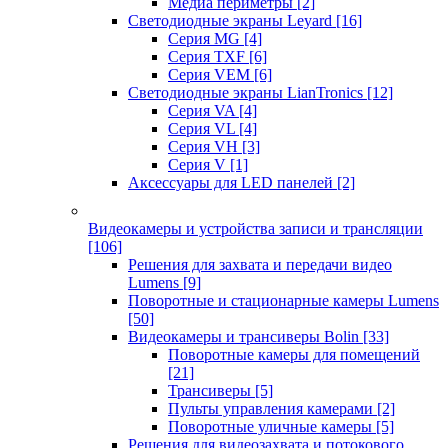
Медиа периметры
[2]
Светодиодные экраны Leyard
[16]
Серия MG
[4]
Серия TXF
[6]
Серия VEM
[6]
Светодиодные экраны LianTronics
[12]
Серия VA
[4]
Серия VL
[4]
Серия VH
[3]
Серия V
[1]
Аксессуары для LED панелей
[2]
Видеокамеры и устройства записи и трансляции
[106]
Решения для захвата и передачи видео
Lumens
[9]
Поворотные и стационарные камеры Lumens
[50]
Видеокамеры и трансиверы Bolin
[33]
Поворотные камеры для помещений
[21]
Трансиверы
[5]
Пульты управления камерами
[2]
Поворотные уличные камеры
[5]
Решения для видеозахвата и потокового