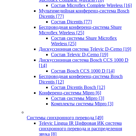
Состав Microflex Complete Wireless
[16]
Мультимедийная конференц-система Bosch
Dicentis
[77]
Состав Dicentis
[77]
Беспроводная конференц-система Shure
Microflex Wireless
[25]
Состав системы Shure Microflex
Wireless
[25]
Дискуссионная система Televic D-Cerno
[19]
Состав Televic D-Cerno
[19]
Дискуссионная система Bosch CCS 1000 D
[14]
Состав Bosch CCS 1000 D
[14]
Беспроводная конференц-система Bosch
Dicentis
[12]
Состав Dicentis Bosch
[12]
Конференц-системы Mipro
[6]
Состав системы Mipro
[3]
Комплекты системы Mipro
[3]
Системы синхронного перевода
[49]
Televic Lingua IR Цифровая ИК система
синхронного перевода и распределения
звука
[8]