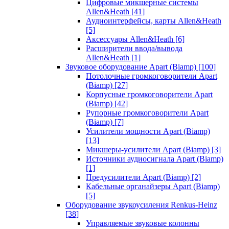
Цифровые микшерные системы
Allen&Heath
[41]
Аудиоинтерфейсы, карты Allen&Heath
[5]
Аксессуары Allen&Heath
[6]
Расширители ввода/вывода
Allen&Heath
[1]
Звуковое оборудование Apart (Biamp)
[100]
Потолочные громкоговорители Apart
(Biamp)
[27]
Корпусные громкоговорители Apart
(Biamp)
[42]
Рупорные громкоговорители Apart
(Biamp)
[7]
Усилители мощности Apart (Biamp)
[13]
Микшеры-усилители Apart (Biamp)
[3]
Источники аудиосигнала Apart (Biamp)
[1]
Предусилители Apart (Biamp)
[2]
Кабельные органайзеры Apart (Biamp)
[5]
Оборудование звукоусиления Renkus-Heinz
[38]
Управляемые звуковые колонны