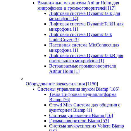
Выдвижные механизмы Arthur Holm для
микрофонов и громкоговорителей
[17]
Лифтовая система DynamicTalk для
микрофона
[4]
Лифтовая система DynamicTalkH для
микрофона
[1]
Лифтовая система DynamicTalk
UnderCover
[3]
Пассивная система MicConnect для
микрофона
[1]
Лифтовая система DynamicTalkB для
настольного микрофона
[1]
Встраиваемые громкоговорители
Arthur Holm
[1]
Оборудование звукоусиления
[1150]
Системы управления звуком Biamp
[186]
Tesira Цифровая медиаплатформа
Biamp
[76]
Crowd Mics Система для общения с
аудиторией Biamp
[1]
Система управления Biamp
[16]
Громкоговорители Biamp
[53]
Система звукоусиления Voltera Biamp