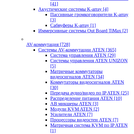
[41]
Акустические системы K-array
[4]
Пассивные громкоговорители K-array
[3]
Сабвуферы K-array
[1]
Иммерсивные системы Out Board TiMax
[2]
AV-коммутация
[728]
Системы AV-коммутации ATEN
[365]
Система управления ATEN
[29]
Системы управления ATEN UNIZON
[5]
Матричные коммутаторы
видеосигналов ATEN
[34]
Коммутаторы видеосигналов ATEN
[30]
Передача аудио/видео по IP ATEN
[25]
Распределение питания ATEN
[10]
АВ микшеры ATEN
[3]
Модули KVM ATEN
[2]
Усилители ATEN
[7]
Процессоры видеостен ATEN
[7]
Матричная система KVM по IP ATEN
[1]