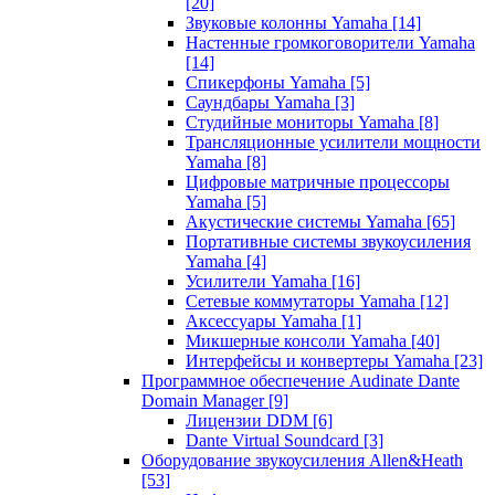
[20]
Звуковые колонны Yamaha
[14]
Настенные громкоговорители Yamaha
[14]
Спикерфоны Yamaha
[5]
Саундбары Yamaha
[3]
Студийные мониторы Yamaha
[8]
Трансляционные усилители мощности
Yamaha
[8]
Цифровые матричные процессоры
Yamaha
[5]
Акустические системы Yamaha
[65]
Портативные системы звукоусиления
Yamaha
[4]
Усилители Yamaha
[16]
Сетевые коммутаторы Yamaha
[12]
Аксессуары Yamaha
[1]
Микшерные консоли Yamaha
[40]
Интерфейсы и конвертеры Yamaha
[23]
Программное обеспечение Audinate Dante
Domain Manager
[9]
Лицензии DDM
[6]
Dante Virtual Soundcard
[3]
Оборудование звукоусиления Allen&Heath
[53]