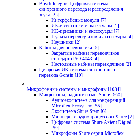
Bosch Integrus Цифровая система
синхронного перевода и распределения
звука
[25]
Интерфейсные модули
[7]
ИК-излучатели и аксессуары
[5]
ИК-приемники и аксессуары
[7]
Пульты переводчиков и аксессуары
[4]
Наушники
[2]
Кабины для переводчика
[6]
Закрытые кабины переводчиков
стандарта ISO 4043
[4]
Настольные кабины переводчиков
[2]
Цифровая ИК система синхронного
перевода Gonsin
[10]
Микрофонные системы и микрофоны
[1084]
Микрофоны, радиосистемы Shure
[660]
Аудиоэкосистема для конференций
Microflex Ecosystem
[55]
Экосистема Shure Stem
[6]
Микшеры и аудиопроцессоры Shure
[2]
Цифровая система Shure Axient Digital
[59]
Микрофоны Shure серии Microflex