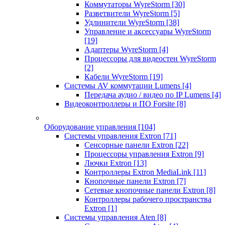
Коммутаторы WyreStorm
[30]
Разветвители WyreStorm
[5]
Удлинители WyreStorm
[38]
Управление и аксессуары WyreStorm
[19]
Адаптеры WyreStorm
[4]
Процессоры для видеостен WyreStorm
[2]
Кабели WyreStorm
[19]
Системы AV коммутации Lumens
[4]
Передача аудио / видео по IP Lumens
[4]
Видеоконтроллеры и ПО Forsite
[8]
Оборудование управления
[104]
Системы управления Extron
[71]
Сенсорные панели Extron
[22]
Процессоры управления Extron
[9]
Лючки Extron
[13]
Контроллеры Extron MediaLink
[11]
Кнопочные панели Extron
[7]
Сетевые кнопочные панели Extron
[8]
Контроллеры рабочего пространства
Extron
[1]
Системы управления Aten
[8]