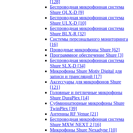
[128]
Беспроводная микрофонная система
Shure QLX-D
[9]
Беспроводная микрофонная система
Shure ULX-D
[10]
Беспроводная микрофонная система
Shure BLX-R
[32]
Системы персонального мониторинга
[16]
Проводные микрофоны Shure
[62]
Программное обеспечение Shure
[3]
Беспроводная микрофонная система
Shure SLX-D
[34]
Микрофоны Shure Motiv Digital для
записи и трансляций
[17]
Аксессуары для микрофонов Shure
[121]
Головные и петличные микрофоны
Shure DuraPlex
[14]
Субминиатюрные микрофоны Shure
TwinPlex
[39]
Антенны RF Venue
[21]
Беспроводная микрофонная система
Shure MXW NEXT 2
[16]
Микрофоны Shure Nexadyne
[10]