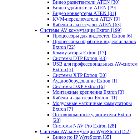
Видео разветвители ATEN
[30]
Видео удлинители ATEN
[79]
Видео конвертеры ATEN
[31]
KVM-переключатели ATEN
[9]
Кабели и аксессуары ATEN
[63]
Системы AV-коммутации Extron
[199]
Процессоры для видеостен Extron
[6]
Процессоры обработки видеосигналов
Extron
[22]
Коммутаторы Extron
[17]
Системы DTP Extron
[43]
USB для профессиональных AV-систем
Extron
[5]
Системы XTP Extron
[30]
Аудиооборудование Extron
[1]
Системы DXP Extron
[6]
Монтажные крепления Extron
[3]
Кабели и адаптеры Extron
[11]
Модульные матричные коммутаторы
Extron
[7]
Оптоволоконные удлинители Extron
[20]
Системы NAV Pro Extron
[28]
Системы AV-коммутации WyreStorm
[152]
Видео по IP WyreStorm
[35]