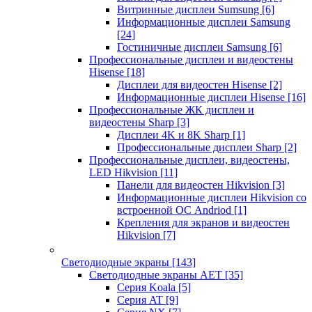
Витринные дисплеи Sumsung
[6]
Информационные дисплеи Samsung
[24]
Гостиничные дисплеи Samsung
[6]
Профессиональные дисплеи и видеостены
Hisense
[18]
Дисплеи для видеостен Hisense
[2]
Информационные дисплеи Hisense
[16]
Профессиональные ЖК дисплеи и
видеостены Sharp
[3]
Дисплеи 4K и 8K Sharp
[1]
Профессиональные дисплеи Sharp
[2]
Профессиональные дисплеи, видеостены,
LED Hikvision
[11]
Панели для видеостен Hikvision
[3]
Информационные дисплеи Hikvision со
встроенной ОС Andriod
[1]
Крепления для экранов и видеостен
Hikvision
[7]
Светодиодные экраны
[143]
Светодиодные экраны AET
[35]
Cерия Koala
[5]
Серия AT
[9]