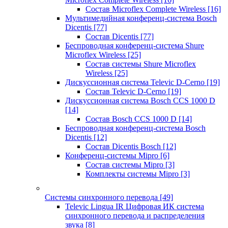
Состав Microflex Complete Wireless
[16]
Мультимедийная конференц-система Bosch
Dicentis
[77]
Состав Dicentis
[77]
Беспроводная конференц-система Shure
Microflex Wireless
[25]
Состав системы Shure Microflex
Wireless
[25]
Дискуссионная система Televic D-Cerno
[19]
Состав Televic D-Cerno
[19]
Дискуссионная система Bosch CCS 1000 D
[14]
Состав Bosch CCS 1000 D
[14]
Беспроводная конференц-система Bosch
Dicentis
[12]
Состав Dicentis Bosch
[12]
Конференц-системы Mipro
[6]
Состав системы Mipro
[3]
Комплекты системы Mipro
[3]
Системы синхронного перевода
[49]
Televic Lingua IR Цифровая ИК система
синхронного перевода и распределения
звука
[8]