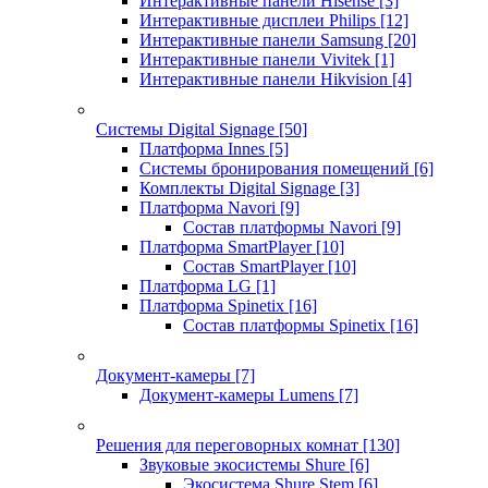
Интерактивные панели Hisense
[3]
Интерактивные дисплеи Philips
[12]
Интерактивные панели Samsung
[20]
Интерактивные панели Vivitek
[1]
Интерактивные панели Hikvision
[4]
Системы Digital Signage
[50]
Платформа Innes
[5]
Системы бронирования помещений
[6]
Комплекты Digital Signage
[3]
Платформа Navori
[9]
Состав платформы Navori
[9]
Платформа SmartPlayer
[10]
Состав SmartPlayer
[10]
Платформа LG
[1]
Платформа Spinetix
[16]
Состав платформы Spinetix
[16]
Документ-камеры
[7]
Документ-камеры Lumens
[7]
Решения для переговорных комнат
[130]
Звуковые экосистемы Shure
[6]
Экосистема Shure Stem
[6]