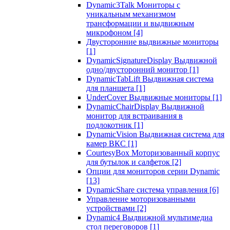
Dynamic3Talk Мониторы с
уникальным механизмом
трансформации и выдвижным
микрофоном
[4]
Двусторонние выдвижные мониторы
[1]
DynamicSignatureDisplay Выдвижной
одно/двусторонний монитор
[1]
DynamicTabLift Выдвижная система
для планшета
[1]
UnderCover Выдвижные мониторы
[1]
DynamicChairDisplay Выдвижной
монитор для встраивания в
подлокотник
[1]
DynamicVision Выдвижная система для
камер ВКС
[1]
CourtesyBox Моторизованный корпус
для бутылок и салфеток
[2]
Опции для мониторов серии Dynamic
[13]
DynamicShare система управления
[6]
Управление моторизованными
устройствами
[2]
Dynamic4 Выдвижной мультимедиа
стол переговоров
[1]