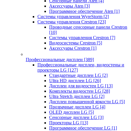
Сенсорные панели Aten
[4]
Аксессуары Aten
[3]
Программное обеспечение Aten
[1]
Системы управления WyreStorm
[2]
Системы управления Crestron
[23]
Проводные сенсорные панели Crestron
[10]
Системы управления Crestron
[7]
Видеосистемы Crestron
[5]
Аксессуары Crestron
[1]
Профессиональные дисплеи
[389]
Профессиональные дисплеи, видеостены и
проекторы LG
[127]
Стандартные дисплеи LG
[2]
Ultra HD дисплеи LG
[26]
Дисплеи для видеостен LG
[13]
Комплекты видеостен LG
[28]
Ultra Stretch дисплеи LG
[2]
Дисплеи повышенной яркости LG
[5]
Прозрачные дисплеи LG
[4]
OLED дисплеи LG
[5]
Сенсорные дисплеи LG
[3]
Проекторы LG
[13]
Программное обеспечение LG
[1]