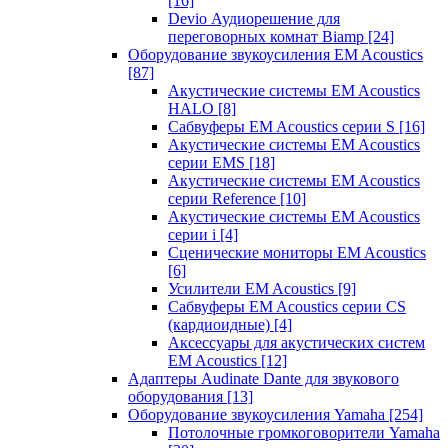
[16]
Devio Аудиорешение для
переговорных комнат Biamp
[24]
Оборудование звукоусиления EM Acoustics
[87]
Акустические системы EM Acoustics
HALO
[8]
Сабвуферы EM Acoustics серии S
[16]
Акустические системы EM Acoustics
серии EMS
[18]
Акустические системы EM Acoustics
серии Reference
[10]
Акустические системы EM Acoustics
серии i
[4]
Сценические мониторы EM Acoustics
[6]
Усилители EM Acoustics
[9]
Сабвуферы EM Acoustics серии CS
(кардиоидные)
[4]
Аксессуары для акустических систем
EM Acoustics
[12]
Адаптеры Audinate Dante для звукового
оборудования
[13]
Оборудование звукоусиления Yamaha
[254]
Потолочные громкоговорители Yamaha