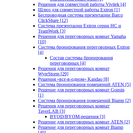
Решения для совместной работы Vivitek
[4]
Шлюз для совместной работы Extron
[1]
Беспроводная система презентации Barco
ClickShare
[12]
Система презентации Extron серии HC и
TeamWork
[3]
Решения для переговорных комнат Yamaha
[10]
Система бронирования переговорных Extron
[4]
Состав системы бронирования
переговорных
[4]
Решения для переговорных комнат
WyreStorm
[29]
Решения «все-в-одном» Kandao
[8]
Система бронирования помещений ATEN
[5]
Решение для переговорных комнат Gonsin
[1]
Система бронирования помещений Biamp
[2]
Решения для переговорных комнат
TaverLAB
[3]
BYOD/BYOM-решения
[3]
Решение для переговорных комнат ATEN
[2]
Решение для переговорных комнат Biamp
[40]