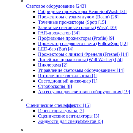
Световое оборудование
[243]
Гибридные прожекторы BeamSpotWash
[31]
Прожекторы с узким лучом (Beam)
[26]
Точечные прожекторы (Spot)
[15]
Заливные световые головы (Wash)
[39]
PAR-прожектор
[34]
Профильные прожекторы (Profile)
[9]
Прожектор следящего света (FollowSpot)
[2]
LED-бар (Bar)
[4]
Прожекторы с линзой Френеля (Fresnel)
[14]
Линейные прожекторы (Wall Washer)
[24]
Циклорама
[2]
Управление световым оборудованием
[14]
Потолочные светильники
[1]
Светодиодный диско-шар
[1]
Стробоскопы
[8]
Аксессуары для светового оборудования
[19]
Сценические спецэффекты
[15]
Генераторы тумана
[7]
Сценические вентиляторы
[3]
Жидкости для спецэффектов
[5]