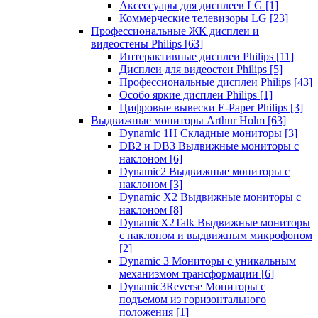
Аксессуары для дисплеев LG
[1]
Коммерческие телевизоры LG
[23]
Профессиональные ЖК дисплеи и
видеостены Philips
[63]
Интерактивные дисплеи Philips
[11]
Дисплеи для видеостен Philips
[5]
Профессиональные дисплеи Philips
[43]
Особо яркие дисплеи Philips
[1]
Цифровые вывески E-Paper Philips
[3]
Выдвижные мониторы Arthur Holm
[63]
Dynamic 1Н Складные мониторы
[3]
DB2 и DB3 Выдвижные мониторы с
наклоном
[6]
Dynamic2 Выдвижные мониторы с
наклоном
[3]
Dynamic X2 Выдвижные мониторы с
наклоном
[8]
DynamicX2Talk Выдвижные мониторы
с наклоном и выдвижным микрофоном
[2]
Dynamic 3 Мониторы с уникальным
механизмом трансформации
[6]
Dynamic3Reverse Мониторы с
подъемом из горизонтального
положения
[1]