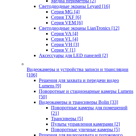
Медиа периметры
[2]
Светодиодные экраны Leyard
[16]
Серия MG
[4]
Серия TXF
[6]
Серия VEM
[6]
Светодиодные экраны LianTronics
[12]
Серия VA
[4]
Серия VL
[4]
Серия VH
[3]
Серия V
[1]
Аксессуары для LED панелей
[2]
Видеокамеры и устройства записи и трансляции
[106]
Решения для захвата и передачи видео
Lumens
[9]
Поворотные и стационарные камеры Lumens
[50]
Видеокамеры и трансиверы Bolin
[33]
Поворотные камеры для помещений
[21]
Трансиверы
[5]
Пульты управления камерами
[2]
Поворотные уличные камеры
[5]
Решения для видеозахвата и потокового