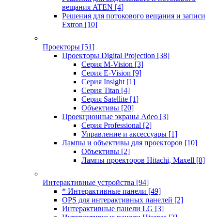
вещания ATEN
[4]
Решения для потокового вещания и записи
Extron
[10]
Проекторы
[51]
Проекторы Digital Projection
[38]
Серия M-Vision
[3]
Серия E-Vision
[9]
Серия Insight
[1]
Серия Titan
[4]
Серия Satellite
[1]
Объективы
[20]
Проекционные экраны Adeo
[3]
Серия Professional
[2]
Управление и аксессуары
[1]
Лампы и объективы для проекторов
[10]
Объективы
[2]
Лампы проекторов Hitachi, Maxell
[8]
Интерактивные устройства
[94]
* Интерактивные панели
[49]
OPS для интерактивных панелей
[2]
Интерактивные панели LG
[3]