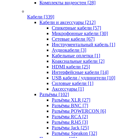
Комплекты видеостен
[28]
Кабели
[339]
Кабели и аксессуары
[212]
Спикерные кабели
[57]
Микрофонные кабели
[30]
Сетевые кабели
[67]
Инструментальный кабель
[1]
Аудиокабели
[3]
Кабельные оплетки
[1]
Коаксиальные кабели
[2]
HDMI кабели
[25]
Интерфейсные кабели
[14]
USB кабели / удлинители
[10]
Силовые кабели
[1]
Аксессуары
[1]
Разъёмы
[102]
Разъёмы XLR
[27]
Разъёмы BNC
[7]
Разъёмы POWERCON
[6]
Разъёмы RCA
[2]
Разъёмы RJ45
[3]
Разъёмы Jack
[25]
Разъёмы Speakon
[32]