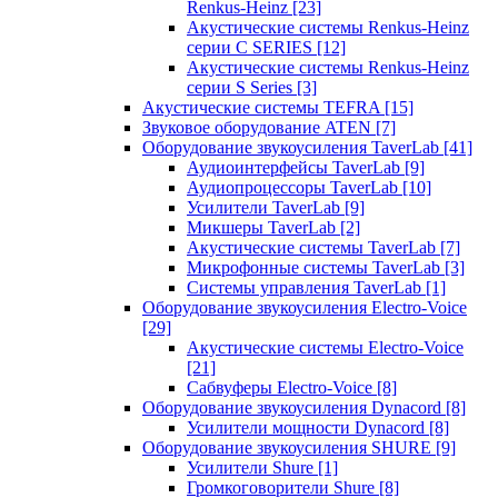
Renkus-Heinz
[23]
Акустические системы Renkus-Heinz
серии C SERIES
[12]
Акустические системы Renkus-Heinz
серии S Series
[3]
Акустические системы TEFRA
[15]
Звуковое оборудование ATEN
[7]
Оборудование звукоусиления TaverLab
[41]
Аудиоинтерфейсы TaverLab
[9]
Аудиопроцессоры TaverLab
[10]
Усилители TaverLab
[9]
Микшеры TaverLab
[2]
Акустические системы TaverLab
[7]
Микрофонные системы TaverLab
[3]
Системы управления TaverLab
[1]
Оборудование звукоусиления Electro-Voice
[29]
Акустические системы Electro-Voice
[21]
Сабвуферы Electro-Voice
[8]
Оборудование звукоусиления Dynacord
[8]
Усилители мощности Dynacord
[8]
Оборудование звукоусиления SHURE
[9]
Усилители Shure
[1]
Громкоговорители Shure
[8]