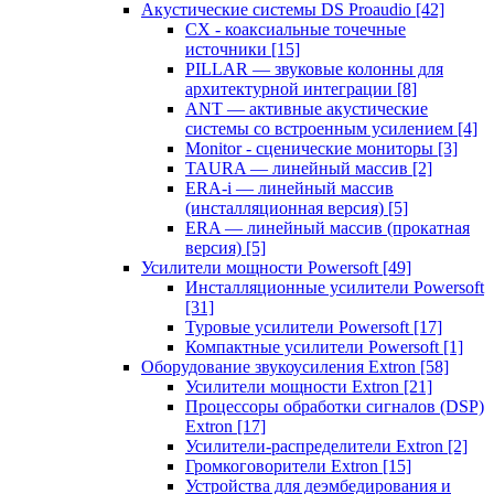
Акустические системы DS Proaudio
[42]
CX - коаксиальные точечные
источники
[15]
PILLAR — звуковые колонны для
архитектурной интеграции
[8]
ANT — активные акустические
системы со встроенным усилением
[4]
Monitor - сценические мониторы
[3]
TAURA — линейный массив
[2]
ERA-i — линейный массив
(инсталляционная версия)
[5]
ERA — линейный массив (прокатная
версия)
[5]
Усилители мощности Powersoft
[49]
Инсталляционные усилители Powersoft
[31]
Туровые усилители Powersoft
[17]
Компактные усилители Powersoft
[1]
Оборудование звукоусиления Extron
[58]
Усилители мощности Extron
[21]
Процессоры обработки сигналов (DSP)
Extron
[17]
Усилители-распределители Extron
[2]
Громкоговорители Extron
[15]
Устройства для деэмбедирования и