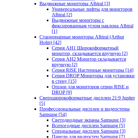
Выдвижные мониторы Albiral
[3]
Универсальные лифты для мониторов
Albiral
[2]
Выдвижные мониторы с
фиксированным углом наклона Albiral
[1]
Стационарные мониторы Albiral (Arthur
Holm)
[42]
Серия AH1 Широкоформатный
монитор, складывается вручную
[2]
Серия AH2 Монитор складывается
вручную
[2]
Серия RISE Настенные мониторы
[14]
Серия DROP Мониторы для установки
в стену
[15]
Опции для мониторов серии RISE и
DROP
[9]
Сверхширокоформатные дисплеи 21:9 Jupiter
[5]
Профессиональные дисплеи и видеостены
Samsung
[54]
Светодиодные экраны Samsung
[3]
Всепогодные дисплеи Samsung
[5]
Специальные дисплеи Samsung
[3]
Панели для видеостен Samsung
[7]