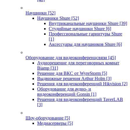
Наушники
[52]
Наушники Shure
[52]
Внутриканальные наушники Shure
[39]
Студийные наушники Shure
[6]
Профессиональные гарнитуры Shure
[1]
Аксессуары для наушников Shure
[6]
Оборудование для видеоконференцсвязи
[45]
Аудиорешение для переговорных комнат
Biamp
[31]
Решение для ВКС от WyreStorm
[5]
Выдвижные решения Arthur Holm
[3]
Решения для видеоконференций Hikvision
[2]
Оборудование для аудио- и
видеоконференций Gonsin
[1]
Решения для видеоконференций TaverLAB
[3]
Шоу-оборудование
[5]
Медиасерверы
[5]