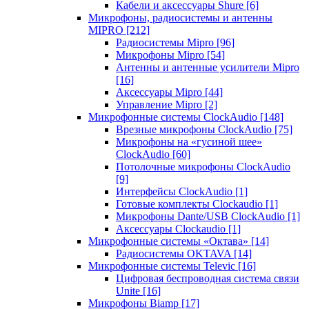
Кабели и аксессуары Shure
[6]
Микрофоны, радиосистемы и антенны
MIPRO
[212]
Радиосистемы Mipro
[96]
Микрофоны Mipro
[54]
Антенны и антенные усилители Mipro
[16]
Аксессуары Mipro
[44]
Управление Mipro
[2]
Микрофонные системы ClockAudio
[148]
Врезные микрофоны ClockAudio
[75]
Микрофоны на «гусиной шее»
ClockAudio
[60]
Потолочные микрофоны ClockAudio
[9]
Интерфейсы ClockAudio
[1]
Готовые комплекты Clockaudio
[1]
Микрофоны Dante/USB ClockAudio
[1]
Аксессуары Clockaudio
[1]
Микрофонные системы «Октава»
[14]
Радиосистемы OKTAVA
[14]
Микрофонные системы Televic
[16]
Цифровая беспроводная система связи
Unite
[16]
Микрофоны Biamp
[17]