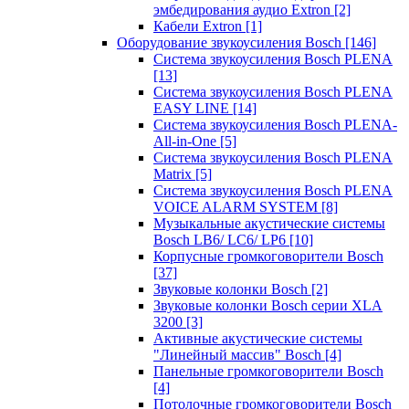
эмбедирования аудио Extron
[2]
Кабели Extron
[1]
Оборудование звукоусиления Bosch
[146]
Система звукоусиления Bosch PLENA
[13]
Система звукоусиления Bosch PLENA
EASY LINE
[14]
Система звукоусиления Bosch PLENA-
All-in-One
[5]
Система звукоусиления Bosch PLENA
Matrix
[5]
Система звукоусиления Bosch PLENA
VOICE ALARM SYSTEM
[8]
Музыкальные акустические системы
Bosch LB6/ LC6/ LP6
[10]
Корпусные громкоговорители Bosch
[37]
Звуковые колонки Bosch
[2]
Звуковые колонки Bosch серии XLA
3200
[3]
Активные акустические системы
"Линейный массив" Bosch
[4]
Панельные громкоговорители Bosch
[4]
Потолочные громкоговорители Bosch