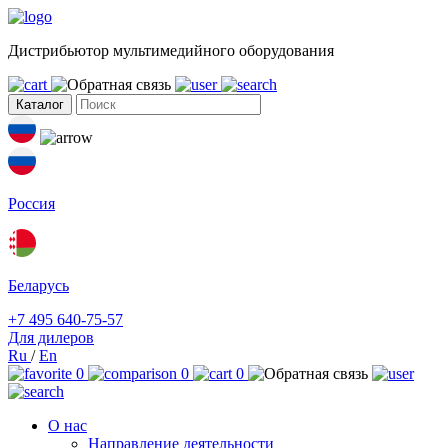
Дистрибьютор мультимедийного оборудования
Каталог
Россия
Беларусь
+7 495 640-75-57
Для дилеров
Ru
/
En
0
0
0
О нас
Направление деятельности