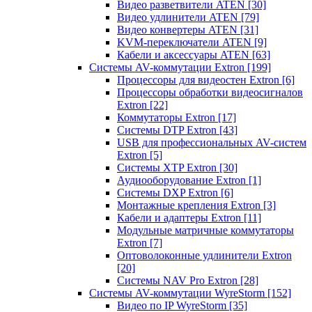
Видео разветвители ATEN
[30]
Видео удлинители ATEN
[79]
Видео конвертеры ATEN
[31]
KVM-переключатели ATEN
[9]
Кабели и аксессуары ATEN
[63]
Системы AV-коммутации Extron
[199]
Процессоры для видеостен Extron
[6]
Процессоры обработки видеосигналов
Extron
[22]
Коммутаторы Extron
[17]
Системы DTP Extron
[43]
USB для профессиональных AV-систем
Extron
[5]
Системы XTP Extron
[30]
Аудиооборудование Extron
[1]
Системы DXP Extron
[6]
Монтажные крепления Extron
[3]
Кабели и адаптеры Extron
[11]
Модульные матричные коммутаторы
Extron
[7]
Оптоволоконные удлинители Extron
[20]
Системы NAV Pro Extron
[28]
Системы AV-коммутации WyreStorm
[152]
Видео по IP WyreStorm
[35]