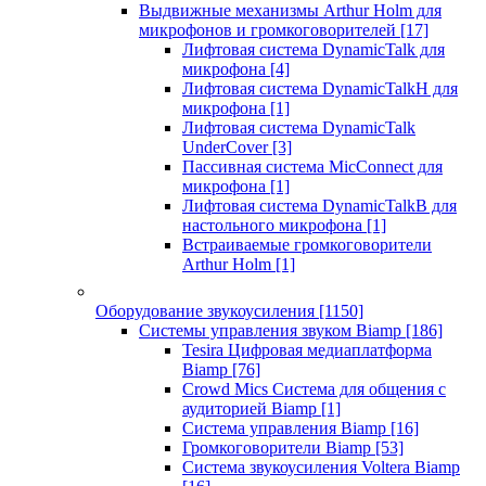
Выдвижные механизмы Arthur Holm для
микрофонов и громкоговорителей
[17]
Лифтовая система DynamicTalk для
микрофона
[4]
Лифтовая система DynamicTalkH для
микрофона
[1]
Лифтовая система DynamicTalk
UnderCover
[3]
Пассивная система MicConnect для
микрофона
[1]
Лифтовая система DynamicTalkB для
настольного микрофона
[1]
Встраиваемые громкоговорители
Arthur Holm
[1]
Оборудование звукоусиления
[1150]
Системы управления звуком Biamp
[186]
Tesira Цифровая медиаплатформа
Biamp
[76]
Crowd Mics Система для общения с
аудиторией Biamp
[1]
Система управления Biamp
[16]
Громкоговорители Biamp
[53]
Система звукоусиления Voltera Biamp