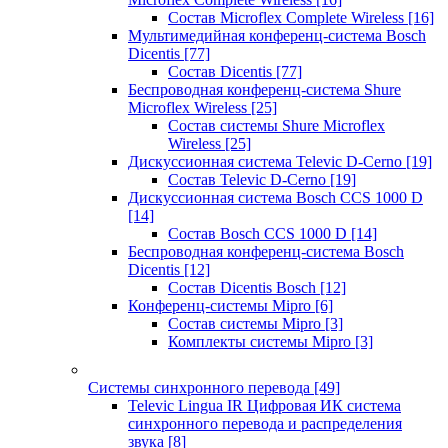
Состав Microflex Complete Wireless
[16]
Мультимедийная конференц-система Bosch
Dicentis
[77]
Состав Dicentis
[77]
Беспроводная конференц-система Shure
Microflex Wireless
[25]
Состав системы Shure Microflex
Wireless
[25]
Дискуссионная система Televic D-Cerno
[19]
Состав Televic D-Cerno
[19]
Дискуссионная система Bosch CCS 1000 D
[14]
Состав Bosch CCS 1000 D
[14]
Беспроводная конференц-система Bosch
Dicentis
[12]
Состав Dicentis Bosch
[12]
Конференц-системы Mipro
[6]
Состав системы Mipro
[3]
Комплекты системы Mipro
[3]
Системы синхронного перевода
[49]
Televic Lingua IR Цифровая ИК система
синхронного перевода и распределения
звука
[8]