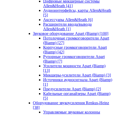
Цифровые микшерные системы
Allen&Heath
[41]
Аудиоинтерфейсы, карты Allen&Heath
[5]
Аксессуары Allen&Heath
[6]
Расширители ввода/вывода
Allen&Heath
[1]
Звуковое оборудование Apart (Biamp)
[100]
Потолочные громкоговорители Apart
(Biamp)
[27]
Корпусные громкоговорители Apart
(Biamp)
[42]
Рупорные громкоговорители Apart
(Biamp)
[7]
Усилители мощности Apart (Biamp)
[13]
Микшеры-усилители Apart (Biamp)
[3]
Источники аудиосигнала Apart (Biamp)
[1]
Предусилители Apart (Biamp)
[2]
Кабельные органайзеры Apart (Biamp)
[5]
Оборудование звукоусиления Renkus-Heinz
[38]
Управляемые звуковые колонны