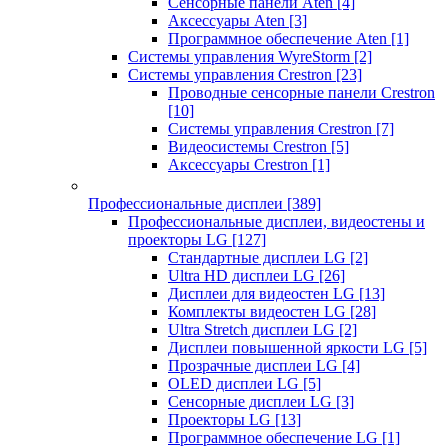
Сенсорные панели Aten
[4]
Аксессуары Aten
[3]
Программное обеспечение Aten
[1]
Системы управления WyreStorm
[2]
Системы управления Crestron
[23]
Проводные сенсорные панели Crestron
[10]
Системы управления Crestron
[7]
Видеосистемы Crestron
[5]
Аксессуары Crestron
[1]
Профессиональные дисплеи
[389]
Профессиональные дисплеи, видеостены и
проекторы LG
[127]
Стандартные дисплеи LG
[2]
Ultra HD дисплеи LG
[26]
Дисплеи для видеостен LG
[13]
Комплекты видеостен LG
[28]
Ultra Stretch дисплеи LG
[2]
Дисплеи повышенной яркости LG
[5]
Прозрачные дисплеи LG
[4]
OLED дисплеи LG
[5]
Сенсорные дисплеи LG
[3]
Проекторы LG
[13]
Программное обеспечение LG
[1]