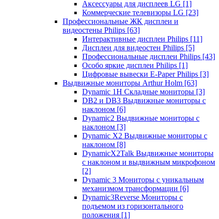
Аксессуары для дисплеев LG
[1]
Коммерческие телевизоры LG
[23]
Профессиональные ЖК дисплеи и
видеостены Philips
[63]
Интерактивные дисплеи Philips
[11]
Дисплеи для видеостен Philips
[5]
Профессиональные дисплеи Philips
[43]
Особо яркие дисплеи Philips
[1]
Цифровые вывески E-Paper Philips
[3]
Выдвижные мониторы Arthur Holm
[63]
Dynamic 1Н Складные мониторы
[3]
DB2 и DB3 Выдвижные мониторы с
наклоном
[6]
Dynamic2 Выдвижные мониторы с
наклоном
[3]
Dynamic X2 Выдвижные мониторы с
наклоном
[8]
DynamicX2Talk Выдвижные мониторы
с наклоном и выдвижным микрофоном
[2]
Dynamic 3 Мониторы с уникальным
механизмом трансформации
[6]
Dynamic3Reverse Мониторы с
подъемом из горизонтального
положения
[1]