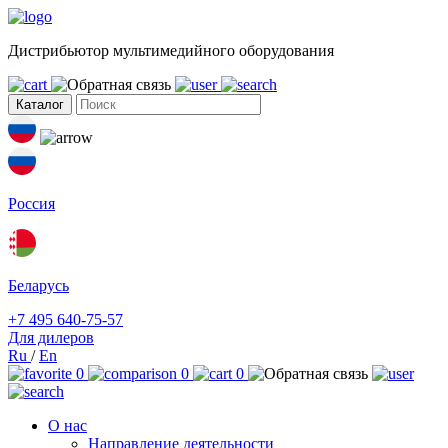
Дистрибьютор мультимедийного оборудования
Каталог
Россия
Беларусь
+7 495 640-75-57
Для дилеров
Ru
/
En
0
0
0
О нас
Направление деятельности