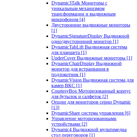
Dynamic3Talk Мониторы с
уникальным механизмом
трансформации и выдвижным
микрофоном
[4]
Двусторонние выдвижные мониторы
[1]
DynamicSignatureDisplay Выдвижной
одно/двусторонний монитор
[1]
DynamicTabLift Выдвижная система
для планшета
[1]
UnderCover Выдвижные мониторы
[1]
DynamicChairDisplay Выдвижной
монитор для встраивания в
подлокотник
[1]
DynamicVision Выдвижная система для
камер ВКС
[1]
CourtesyBox Моторизованный корпус
для бутылок и салфеток
[2]
Опции для мониторов серии Dynamic
[13]
DynamicShare система управления
[6]
Управление моторизованными
устройствами
[2]
Dynamic4 Выдвижной мультимедиа
стол переговоров
[1]