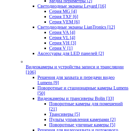
Медиа периметры
[2]
Светодиодные экраны Leyard
[16]
Серия MG
[4]
Серия TXF
[6]
Серия VEM
[6]
Светодиодные экраны LianTronics
[12]
Серия VA
[4]
Серия VL
[4]
Серия VH
[3]
Серия V
[1]
Аксессуары для LED панелей
[2]
Видеокамеры и устройства записи и трансляции
[106]
Решения для захвата и передачи видео
Lumens
[9]
Поворотные и стационарные камеры Lumens
[50]
Видеокамеры и трансиверы Bolin
[33]
Поворотные камеры для помещений
[21]
Трансиверы
[5]
Пульты управления камерами
[2]
Поворотные уличные камеры
[5]
Решения для видеозахвата и потокового