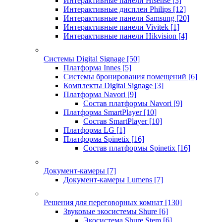
Интерактивные панели Hisense
[3]
Интерактивные дисплеи Philips
[12]
Интерактивные панели Samsung
[20]
Интерактивные панели Vivitek
[1]
Интерактивные панели Hikvision
[4]
Системы Digital Signage
[50]
Платформа Innes
[5]
Системы бронирования помещений
[6]
Комплекты Digital Signage
[3]
Платформа Navori
[9]
Состав платформы Navori
[9]
Платформа SmartPlayer
[10]
Состав SmartPlayer
[10]
Платформа LG
[1]
Платформа Spinetix
[16]
Состав платформы Spinetix
[16]
Документ-камеры
[7]
Документ-камеры Lumens
[7]
Решения для переговорных комнат
[130]
Звуковые экосистемы Shure
[6]
Экосистема Shure Stem
[6]