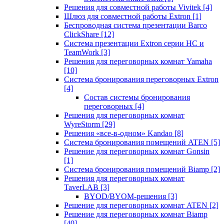
Решения для совместной работы Vivitek
[4]
Шлюз для совместной работы Extron
[1]
Беспроводная система презентации Barco
ClickShare
[12]
Система презентации Extron серии HC и
TeamWork
[3]
Решения для переговорных комнат Yamaha
[10]
Система бронирования переговорных Extron
[4]
Состав системы бронирования
переговорных
[4]
Решения для переговорных комнат
WyreStorm
[29]
Решения «все-в-одном» Kandao
[8]
Система бронирования помещений ATEN
[5]
Решение для переговорных комнат Gonsin
[1]
Система бронирования помещений Biamp
[2]
Решения для переговорных комнат
TaverLAB
[3]
BYOD/BYOM-решения
[3]
Решение для переговорных комнат ATEN
[2]
Решение для переговорных комнат Biamp
[40]