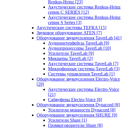
Renkus-Heinz
[23]
Акустические системы Renkus-Heinz
серии C SERIES
[12]
Акустические системы Renkus-Heinz
серии S Series
[3]
Акустические системы TEFRA
[15]
Звуковое оборудование ATEN
[7]
Оборудование звукоусиления TaverLab
[41]
Аудиоинтерфейсы TaverLab
[9]
Аудиопроцессоры TaverLab
[10]
Усилители TaverLab
[9]
Микшеры TaverLab
[2]
Акустические системы TaverLab
[7]
Микрофонные системы TaverLab
[3]
Системы управления TaverLab
[1]
Оборудование звукоусиления Electro-Voice
[29]
Акустические системы Electro-Voice
[21]
Сабвуферы Electro-Voice
[8]
Оборудование звукоусиления Dynacord
[8]
Усилители мощности Dynacord
[8]
Оборудование звукоусиления SHURE
[9]
Усилители Shure
[1]
Громкоговорители Shure
[8]