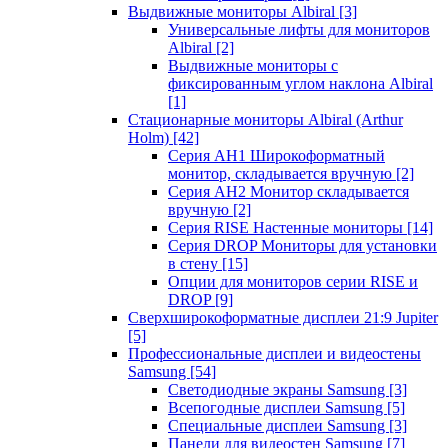
Выдвижные мониторы Albiral
[3]
Универсальные лифты для мониторов
Albiral
[2]
Выдвижные мониторы с
фиксированным углом наклона Albiral
[1]
Стационарные мониторы Albiral (Arthur
Holm)
[42]
Серия AH1 Широкоформатный
монитор, складывается вручную
[2]
Серия AH2 Монитор складывается
вручную
[2]
Серия RISE Настенные мониторы
[14]
Серия DROP Мониторы для установки
в стену
[15]
Опции для мониторов серии RISE и
DROP
[9]
Сверхширокоформатные дисплеи 21:9 Jupiter
[5]
Профессиональные дисплеи и видеостены
Samsung
[54]
Светодиодные экраны Samsung
[3]
Всепогодные дисплеи Samsung
[5]
Специальные дисплеи Samsung
[3]
Панели для видеостен Samsung
[7]