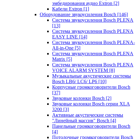
эмбедирования аудио Extron
[2]
Кабели Extron
[1]
Оборудование звукоусиления Bosch
[146]
Система звукоусиления Bosch PLENA
[13]
Система звукоусиления Bosch PLENA
EASY LINE
[14]
Система звукоусиления Bosch PLENA-
All-in-One
[5]
Система звукоусиления Bosch PLENA
Matrix
[5]
Система звукоусиления Bosch PLENA
VOICE ALARM SYSTEM
[8]
Музыкальные акустические системы
Bosch LB6/ LC6/ LP6
[10]
Корпусные громкоговорители Bosch
[37]
Звуковые колонки Bosch
[2]
Звуковые колонки Bosch серии XLA
3200
[3]
Активные акустические системы
"Линейный массив" Bosch
[4]
Панельные громкоговорители Bosch
[4]
Потолочные громкоговорители Bosch