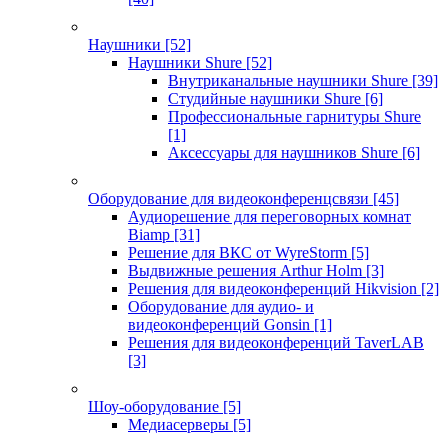
Наушники
[52]
Наушники Shure
[52]
Внутриканальные наушники Shure
[39]
Студийные наушники Shure
[6]
Профессиональные гарнитуры Shure
[1]
Аксессуары для наушников Shure
[6]
Оборудование для видеоконференцсвязи
[45]
Аудиорешение для переговорных комнат
Biamp
[31]
Решение для ВКС от WyreStorm
[5]
Выдвижные решения Arthur Holm
[3]
Решения для видеоконференций Hikvision
[2]
Оборудование для аудио- и
видеоконференций Gonsin
[1]
Решения для видеоконференций TaverLAB
[3]
Шоу-оборудование
[5]
Медиасерверы
[5]