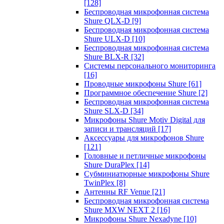
[128]
Беспроводная микрофонная система
Shure QLX-D
[9]
Беспроводная микрофонная система
Shure ULX-D
[10]
Беспроводная микрофонная система
Shure BLX-R
[32]
Системы персонального мониторинга
[16]
Проводные микрофоны Shure
[61]
Программное обеспечение Shure
[2]
Беспроводная микрофонная система
Shure SLX-D
[34]
Микрофоны Shure Motiv Digital для
записи и трансляций
[17]
Аксессуары для микрофонов Shure
[121]
Головные и петличные микрофоны
Shure DuraPlex
[14]
Субминиатюрные микрофоны Shure
TwinPlex
[8]
Антенны RF Venue
[21]
Беспроводная микрофонная система
Shure MXW NEXT 2
[16]
Микрофоны Shure Nexadyne
[10]