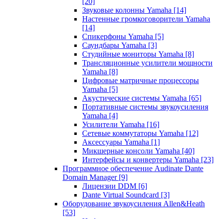
[20]
Звуковые колонны Yamaha
[14]
Настенные громкоговорители Yamaha
[14]
Спикерфоны Yamaha
[5]
Саундбары Yamaha
[3]
Студийные мониторы Yamaha
[8]
Трансляционные усилители мощности
Yamaha
[8]
Цифровые матричные процессоры
Yamaha
[5]
Акустические системы Yamaha
[65]
Портативные системы звукоусиления
Yamaha
[4]
Усилители Yamaha
[16]
Сетевые коммутаторы Yamaha
[12]
Аксессуары Yamaha
[1]
Микшерные консоли Yamaha
[40]
Интерфейсы и конвертеры Yamaha
[23]
Программное обеспечение Audinate Dante
Domain Manager
[9]
Лицензии DDM
[6]
Dante Virtual Soundcard
[3]
Оборудование звукоусиления Allen&Heath
[53]