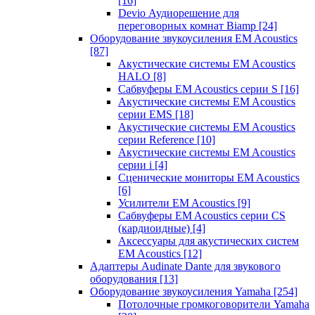
[16]
Devio Аудиорешение для
переговорных комнат Biamp
[24]
Оборудование звукоусиления EM Acoustics
[87]
Акустические системы EM Acoustics
HALO
[8]
Сабвуферы EM Acoustics серии S
[16]
Акустические системы EM Acoustics
серии EMS
[18]
Акустические системы EM Acoustics
серии Reference
[10]
Акустические системы EM Acoustics
серии i
[4]
Сценические мониторы EM Acoustics
[6]
Усилители EM Acoustics
[9]
Сабвуферы EM Acoustics серии CS
(кардиоидные)
[4]
Аксессуары для акустических систем
EM Acoustics
[12]
Адаптеры Audinate Dante для звукового
оборудования
[13]
Оборудование звукоусиления Yamaha
[254]
Потолочные громкоговорители Yamaha