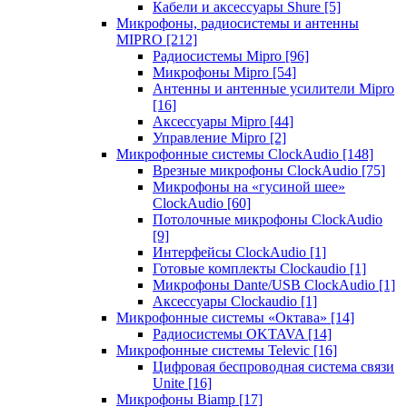
Кабели и аксессуары Shure
[5]
Микрофоны, радиосистемы и антенны
MIPRO
[212]
Радиосистемы Mipro
[96]
Микрофоны Mipro
[54]
Антенны и антенные усилители Mipro
[16]
Аксессуары Mipro
[44]
Управление Mipro
[2]
Микрофонные системы ClockAudio
[148]
Врезные микрофоны ClockAudio
[75]
Микрофоны на «гусиной шее»
ClockAudio
[60]
Потолочные микрофоны ClockAudio
[9]
Интерфейсы ClockAudio
[1]
Готовые комплекты Clockaudio
[1]
Микрофоны Dante/USB ClockAudio
[1]
Аксессуары Clockaudio
[1]
Микрофонные системы «Октава»
[14]
Радиосистемы OKTAVA
[14]
Микрофонные системы Televic
[16]
Цифровая беспроводная система связи
Unite
[16]
Микрофоны Biamp
[17]