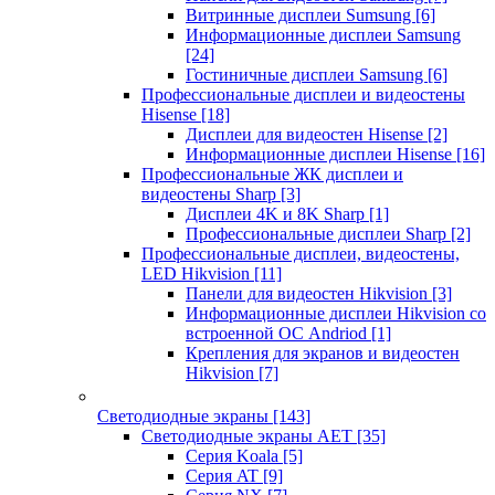
Витринные дисплеи Sumsung
[6]
Информационные дисплеи Samsung
[24]
Гостиничные дисплеи Samsung
[6]
Профессиональные дисплеи и видеостены
Hisense
[18]
Дисплеи для видеостен Hisense
[2]
Информационные дисплеи Hisense
[16]
Профессиональные ЖК дисплеи и
видеостены Sharp
[3]
Дисплеи 4K и 8K Sharp
[1]
Профессиональные дисплеи Sharp
[2]
Профессиональные дисплеи, видеостены,
LED Hikvision
[11]
Панели для видеостен Hikvision
[3]
Информационные дисплеи Hikvision со
встроенной ОС Andriod
[1]
Крепления для экранов и видеостен
Hikvision
[7]
Светодиодные экраны
[143]
Светодиодные экраны AET
[35]
Cерия Koala
[5]
Серия AT
[9]