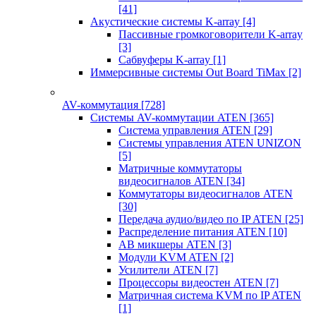
[41]
Акустические системы K-array
[4]
Пассивные громкоговорители K-array
[3]
Сабвуферы K-array
[1]
Иммерсивные системы Out Board TiMax
[2]
AV-коммутация
[728]
Системы AV-коммутации ATEN
[365]
Система управления ATEN
[29]
Системы управления ATEN UNIZON
[5]
Матричные коммутаторы
видеосигналов ATEN
[34]
Коммутаторы видеосигналов ATEN
[30]
Передача аудио/видео по IP ATEN
[25]
Распределение питания ATEN
[10]
АВ микшеры ATEN
[3]
Модули KVM ATEN
[2]
Усилители ATEN
[7]
Процессоры видеостен ATEN
[7]
Матричная система KVM по IP ATEN
[1]