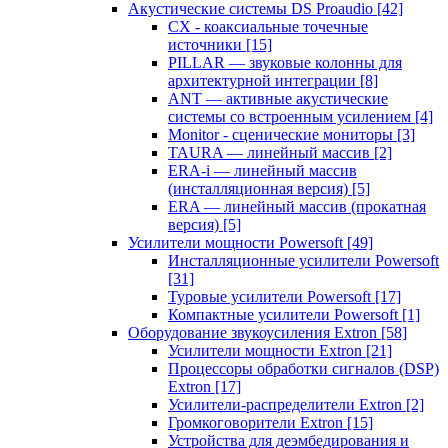
Акустические системы DS Proaudio
[42]
CX - коаксиальные точечные
источники
[15]
PILLAR — звуковые колонны для
архитектурной интеграции
[8]
ANT — активные акустические
системы со встроенным усилением
[4]
Monitor - сценические мониторы
[3]
TAURA — линейный массив
[2]
ERA-i — линейный массив
(инсталляционная версия)
[5]
ERA — линейный массив (прокатная
версия)
[5]
Усилители мощности Powersoft
[49]
Инсталляционные усилители Powersoft
[31]
Туровые усилители Powersoft
[17]
Компактные усилители Powersoft
[1]
Оборудование звукоусиления Extron
[58]
Усилители мощности Extron
[21]
Процессоры обработки сигналов (DSP)
Extron
[17]
Усилители-распределители Extron
[2]
Громкоговорители Extron
[15]
Устройства для деэмбедирования и