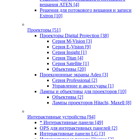
вещания ATEN
[4]
Решения для потокового вещания и записи
Extron
[10]
Проекторы
[51]
Проекторы Digital Projection
[38]
Серия M-Vision
[3]
Серия E-Vision
[9]
Серия Insight
[1]
Серия Titan
[4]
Серия Satellite
[1]
Объективы
[20]
Проекционные экраны Adeo
[3]
Серия Professional
[2]
Управление и аксессуары
[1]
Лампы и объективы для проекторов
[10]
Объективы
[2]
Лампы проекторов Hitachi, Maxell
[8]
Интерактивные устройства
[94]
* Интерактивные панели
[49]
OPS для интерактивных панелей
[2]
Интерактивные панели LG
[3]