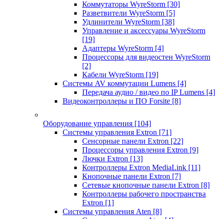
Коммутаторы WyreStorm
[30]
Разветвители WyreStorm
[5]
Удлинители WyreStorm
[38]
Управление и аксессуары WyreStorm
[19]
Адаптеры WyreStorm
[4]
Процессоры для видеостен WyreStorm
[2]
Кабели WyreStorm
[19]
Системы AV коммутации Lumens
[4]
Передача аудио / видео по IP Lumens
[4]
Видеоконтроллеры и ПО Forsite
[8]
Оборудование управления
[104]
Системы управления Extron
[71]
Сенсорные панели Extron
[22]
Процессоры управления Extron
[9]
Лючки Extron
[13]
Контроллеры Extron MediaLink
[11]
Кнопочные панели Extron
[7]
Сетевые кнопочные панели Extron
[8]
Контроллеры рабочего пространства
Extron
[1]
Системы управления Aten
[8]