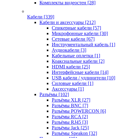
Комплекты видеостен
[28]
Кабели
[339]
Кабели и аксессуары
[212]
Спикерные кабели
[57]
Микрофонные кабели
[30]
Сетевые кабели
[67]
Инструментальный кабель
[1]
Аудиокабели
[3]
Кабельные оплетки
[1]
Коаксиальные кабели
[2]
HDMI кабели
[25]
Интерфейсные кабели
[14]
USB кабели / удлинители
[10]
Силовые кабели
[1]
Аксессуары
[1]
Разъёмы
[102]
Разъёмы XLR
[27]
Разъёмы BNC
[7]
Разъёмы POWERCON
[6]
Разъёмы RCA
[2]
Разъёмы RJ45
[3]
Разъёмы Jack
[25]
Разъёмы Speakon
[32]