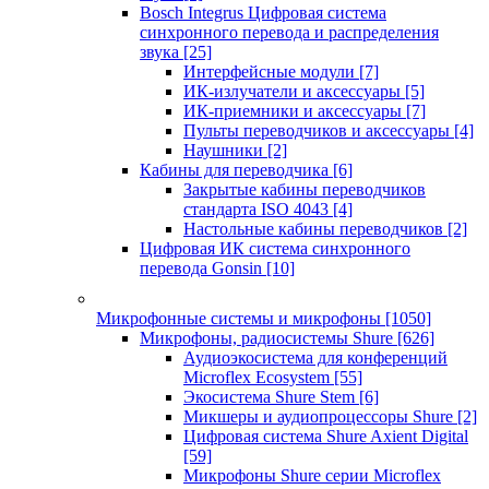
Bosch Integrus Цифровая система
синхронного перевода и распределения
звука
[25]
Интерфейсные модули
[7]
ИК-излучатели и аксессуары
[5]
ИК-приемники и аксессуары
[7]
Пульты переводчиков и аксессуары
[4]
Наушники
[2]
Кабины для переводчика
[6]
Закрытые кабины переводчиков
стандарта ISO 4043
[4]
Настольные кабины переводчиков
[2]
Цифровая ИК система синхронного
перевода Gonsin
[10]
Микрофонные системы и микрофоны
[1050]
Микрофоны, радиосистемы Shure
[626]
Аудиоэкосистема для конференций
Microflex Ecosystem
[55]
Экосистема Shure Stem
[6]
Микшеры и аудиопроцессоры Shure
[2]
Цифровая система Shure Axient Digital
[59]
Микрофоны Shure серии Microflex