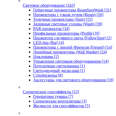
Световое оборудование
[243]
Гибридные прожекторы BeamSpotWash
[31]
Прожекторы с узким лучом (Beam)
[26]
Точечные прожекторы (Spot)
[15]
Заливные световые головы (Wash)
[39]
PAR-прожектор
[34]
Профильные прожекторы (Profile)
[9]
Прожектор следящего света (FollowSpot)
[2]
LED-бар (Bar)
[4]
Прожекторы с линзой Френеля (Fresnel)
[14]
Линейные прожекторы (Wall Washer)
[24]
Циклорама
[2]
Управление световым оборудованием
[14]
Потолочные светильники
[1]
Светодиодный диско-шар
[1]
Стробоскопы
[8]
Аксессуары для светового оборудования
[19]
Сценические спецэффекты
[15]
Генераторы тумана
[7]
Сценические вентиляторы
[3]
Жидкости для спецэффектов
[5]