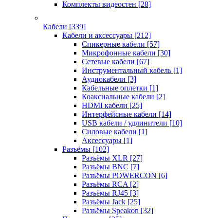
Комплекты видеостен
[28]
Кабели
[339]
Кабели и аксессуары
[212]
Спикерные кабели
[57]
Микрофонные кабели
[30]
Сетевые кабели
[67]
Инструментальный кабель
[1]
Аудиокабели
[3]
Кабельные оплетки
[1]
Коаксиальные кабели
[2]
HDMI кабели
[25]
Интерфейсные кабели
[14]
USB кабели / удлинители
[10]
Силовые кабели
[1]
Аксессуары
[1]
Разъёмы
[102]
Разъёмы XLR
[27]
Разъёмы BNC
[7]
Разъёмы POWERCON
[6]
Разъёмы RCA
[2]
Разъёмы RJ45
[3]
Разъёмы Jack
[25]
Разъёмы Speakon
[32]