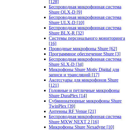
[128]
Беспроводная микрофонная система
Shure QLX-D
[9]
Беспроводная микрофонная система
Shure ULX-D
[10]
Беспроводная микрофонная система
Shure BLX-R
[32]
Системы персонального мониторинга
[16]
Проводные микрофоны Shure
[62]
Программное обеспечение Shure
[3]
Беспроводная микрофонная система
Shure SLX-D
[34]
Микрофоны Shure Motiv Digital для
записи и трансляций
[17]
Аксессуары для микрофонов Shure
[121]
Головные и петличные микрофоны
Shure DuraPlex
[14]
Субминиатюрные микрофоны Shure
TwinPlex
[39]
Антенны RF Venue
[21]
Беспроводная микрофонная система
Shure MXW NEXT 2
[16]
Микрофоны Shure Nexadyne
[10]