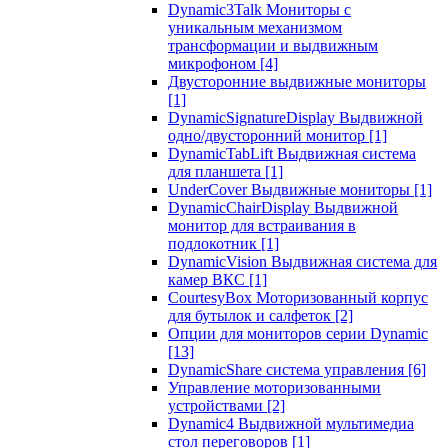
Dynamic3Talk Мониторы с
уникальным механизмом
трансформации и выдвижным
микрофоном
[4]
Двусторонние выдвижные мониторы
[1]
DynamicSignatureDisplay Выдвижной
одно/двусторонний монитор
[1]
DynamicTabLift Выдвижная система
для планшета
[1]
UnderCover Выдвижные мониторы
[1]
DynamicChairDisplay Выдвижной
монитор для встраивания в
подлокотник
[1]
DynamicVision Выдвижная система для
камер ВКС
[1]
CourtesyBox Моторизованный корпус
для бутылок и салфеток
[2]
Опции для мониторов серии Dynamic
[13]
DynamicShare система управления
[6]
Управление моторизованными
устройствами
[2]
Dynamic4 Выдвижной мультимедиа
стол переговоров
[1]