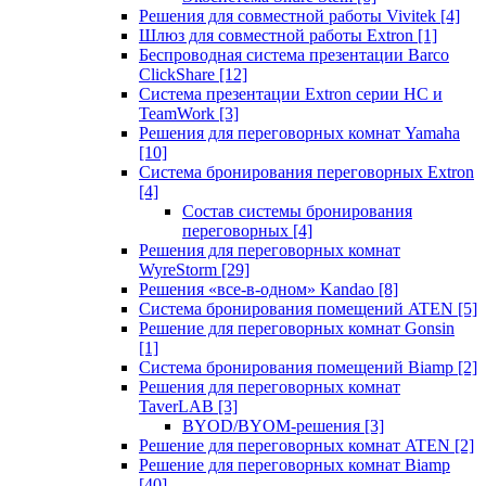
Решения для совместной работы Vivitek
[4]
Шлюз для совместной работы Extron
[1]
Беспроводная система презентации Barco
ClickShare
[12]
Система презентации Extron серии HC и
TeamWork
[3]
Решения для переговорных комнат Yamaha
[10]
Система бронирования переговорных Extron
[4]
Состав системы бронирования
переговорных
[4]
Решения для переговорных комнат
WyreStorm
[29]
Решения «все-в-одном» Kandao
[8]
Система бронирования помещений ATEN
[5]
Решение для переговорных комнат Gonsin
[1]
Система бронирования помещений Biamp
[2]
Решения для переговорных комнат
TaverLAB
[3]
BYOD/BYOM-решения
[3]
Решение для переговорных комнат ATEN
[2]
Решение для переговорных комнат Biamp
[40]