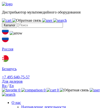
Дистрибьютор мультимедийного оборудования
Каталог
Россия
Беларусь
+7 495 640-75-57
Для дилеров
Ru
/
En
0
0
0
О нас
Направление деятельности