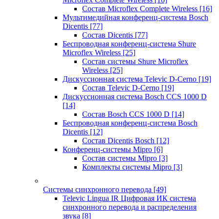
Состав Microflex Complete Wireless
[16]
Мультимедийная конференц-система Bosch
Dicentis
[77]
Состав Dicentis
[77]
Беспроводная конференц-система Shure
Microflex Wireless
[25]
Состав системы Shure Microflex
Wireless
[25]
Дискуссионная система Televic D-Cerno
[19]
Состав Televic D-Cerno
[19]
Дискуссионная система Bosch CCS 1000 D
[14]
Состав Bosch CCS 1000 D
[14]
Беспроводная конференц-система Bosch
Dicentis
[12]
Состав Dicentis Bosch
[12]
Конференц-системы Mipro
[6]
Состав системы Mipro
[3]
Комплекты системы Mipro
[3]
Системы синхронного перевода
[49]
Televic Lingua IR Цифровая ИК система
синхронного перевода и распределения
звука
[8]