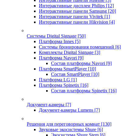
Интерактивные панели Hisense
[3]
Интерактивные дисплеи Philips
[12]
Интерактивные панели Samsung
[20]
Интерактивные панели Vivitek
[1]
Интерактивные панели Hikvision
[4]
Системы Digital Signage
[50]
Платформа Innes
[5]
Системы бронирования помещений
[6]
Комплекты Digital Signage
[3]
Платформа Navori
[9]
Состав платформы Navori
[9]
Платформа SmartPlayer
[10]
Состав SmartPlayer
[10]
Платформа LG
[1]
Платформа Spinetix
[16]
Состав платформы Spinetix
[16]
Документ-камеры
[7]
Документ-камеры Lumens
[7]
Решения для переговорных комнат
[130]
Звуковые экосистемы Shure
[6]
Экосистема Shure Stem
[6]