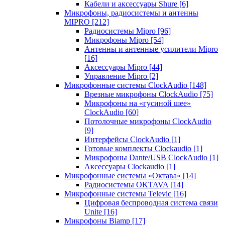
Кабели и аксессуары Shure
[6]
Микрофоны, радиосистемы и антенны
MIPRO
[212]
Радиосистемы Mipro
[96]
Микрофоны Mipro
[54]
Антенны и антенные усилители Mipro
[16]
Аксессуары Mipro
[44]
Управление Mipro
[2]
Микрофонные системы ClockAudio
[148]
Врезные микрофоны ClockAudio
[75]
Микрофоны на «гусиной шее»
ClockAudio
[60]
Потолочные микрофоны ClockAudio
[9]
Интерфейсы ClockAudio
[1]
Готовые комплекты Clockaudio
[1]
Микрофоны Dante/USB ClockAudio
[1]
Аксессуары Clockaudio
[1]
Микрофонные системы «Октава»
[14]
Радиосистемы OKTAVA
[14]
Микрофонные системы Televic
[16]
Цифровая беспроводная система связи
Unite
[16]
Микрофоны Biamp
[17]