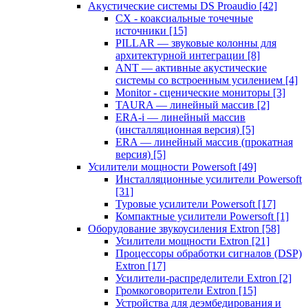
Акустические системы DS Proaudio
[42]
CX - коаксиальные точечные
источники
[15]
PILLAR — звуковые колонны для
архитектурной интеграции
[8]
ANT — активные акустические
системы со встроенным усилением
[4]
Monitor - сценические мониторы
[3]
TAURA — линейный массив
[2]
ERA-i — линейный массив
(инсталляционная версия)
[5]
ERA — линейный массив (прокатная
версия)
[5]
Усилители мощности Powersoft
[49]
Инсталляционные усилители Powersoft
[31]
Туровые усилители Powersoft
[17]
Компактные усилители Powersoft
[1]
Оборудование звукоусиления Extron
[58]
Усилители мощности Extron
[21]
Процессоры обработки сигналов (DSP)
Extron
[17]
Усилители-распределители Extron
[2]
Громкоговорители Extron
[15]
Устройства для деэмбедирования и