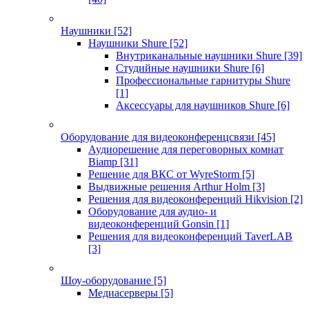
Наушники
[52]
Наушники Shure
[52]
Внутриканальные наушники Shure
[39]
Студийные наушники Shure
[6]
Профессиональные гарнитуры Shure
[1]
Аксессуары для наушников Shure
[6]
Оборудование для видеоконференцсвязи
[45]
Аудиорешение для переговорных комнат
Biamp
[31]
Решение для ВКС от WyreStorm
[5]
Выдвижные решения Arthur Holm
[3]
Решения для видеоконференций Hikvision
[2]
Оборудование для аудио- и
видеоконференций Gonsin
[1]
Решения для видеоконференций TaverLAB
[3]
Шоу-оборудование
[5]
Медиасерверы
[5]