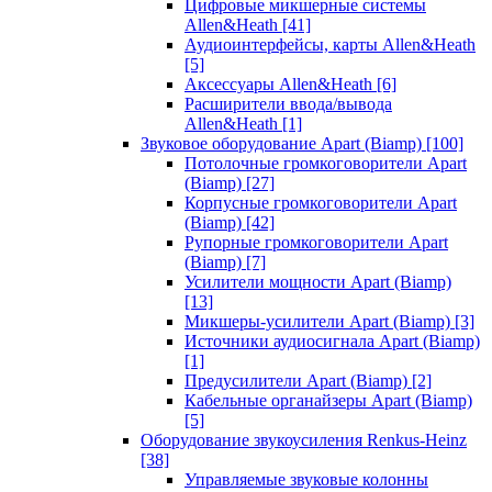
Цифровые микшерные системы
Allen&Heath
[41]
Аудиоинтерфейсы, карты Allen&Heath
[5]
Аксессуары Allen&Heath
[6]
Расширители ввода/вывода
Allen&Heath
[1]
Звуковое оборудование Apart (Biamp)
[100]
Потолочные громкоговорители Apart
(Biamp)
[27]
Корпусные громкоговорители Apart
(Biamp)
[42]
Рупорные громкоговорители Apart
(Biamp)
[7]
Усилители мощности Apart (Biamp)
[13]
Микшеры-усилители Apart (Biamp)
[3]
Источники аудиосигнала Apart (Biamp)
[1]
Предусилители Apart (Biamp)
[2]
Кабельные органайзеры Apart (Biamp)
[5]
Оборудование звукоусиления Renkus-Heinz
[38]
Управляемые звуковые колонны