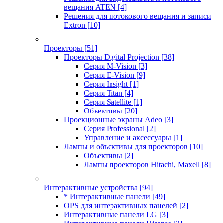
вещания ATEN
[4]
Решения для потокового вещания и записи
Extron
[10]
Проекторы
[51]
Проекторы Digital Projection
[38]
Серия M-Vision
[3]
Серия E-Vision
[9]
Серия Insight
[1]
Серия Titan
[4]
Серия Satellite
[1]
Объективы
[20]
Проекционные экраны Adeo
[3]
Серия Professional
[2]
Управление и аксессуары
[1]
Лампы и объективы для проекторов
[10]
Объективы
[2]
Лампы проекторов Hitachi, Maxell
[8]
Интерактивные устройства
[94]
* Интерактивные панели
[49]
OPS для интерактивных панелей
[2]
Интерактивные панели LG
[3]