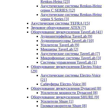
Renkus-Heinz
[23]
Акустические системы Renkus-Heinz
серии C SERIES
[12]
Акустические системы Renkus-Heinz
серии S Series
[3]
Акустические системы TEFRA
[15]
Звуковое оборудование ATEN
[7]
Оборудование звукоусиления TaverLab
[41]
Аудиоинтерфейсы TaverLab
[9]
Аудиопроцессоры TaverLab
[10]
Усилители TaverLab
[9]
Микшеры TaverLab
[2]
Акустические системы TaverLab
[7]
Микрофонные системы TaverLab
[3]
Системы управления TaverLab
[1]
Оборудование звукоусиления Electro-Voice
[29]
Акустические системы Electro-Voice
[21]
Сабвуферы Electro-Voice
[8]
Оборудование звукоусиления Dynacord
[8]
Усилители мощности Dynacord
[8]
Оборудование звукоусиления SHURE
[9]
Усилители Shure
[1]
Громкоговорители Shure
[8]