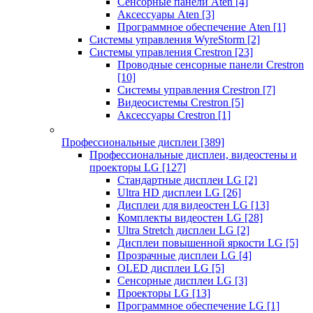
Сенсорные панели Aten
[4]
Аксессуары Aten
[3]
Программное обеспечение Aten
[1]
Системы управления WyreStorm
[2]
Системы управления Crestron
[23]
Проводные сенсорные панели Crestron
[10]
Системы управления Crestron
[7]
Видеосистемы Crestron
[5]
Аксессуары Crestron
[1]
Профессиональные дисплеи
[389]
Профессиональные дисплеи, видеостены и
проекторы LG
[127]
Стандартные дисплеи LG
[2]
Ultra HD дисплеи LG
[26]
Дисплеи для видеостен LG
[13]
Комплекты видеостен LG
[28]
Ultra Stretch дисплеи LG
[2]
Дисплеи повышенной яркости LG
[5]
Прозрачные дисплеи LG
[4]
OLED дисплеи LG
[5]
Сенсорные дисплеи LG
[3]
Проекторы LG
[13]
Программное обеспечение LG
[1]