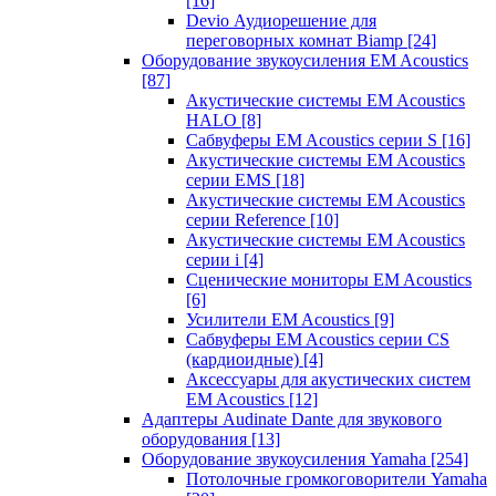
[16]
Devio Аудиорешение для
переговорных комнат Biamp
[24]
Оборудование звукоусиления EM Acoustics
[87]
Акустические системы EM Acoustics
HALO
[8]
Сабвуферы EM Acoustics серии S
[16]
Акустические системы EM Acoustics
серии EMS
[18]
Акустические системы EM Acoustics
серии Reference
[10]
Акустические системы EM Acoustics
серии i
[4]
Сценические мониторы EM Acoustics
[6]
Усилители EM Acoustics
[9]
Сабвуферы EM Acoustics серии CS
(кардиоидные)
[4]
Аксессуары для акустических систем
EM Acoustics
[12]
Адаптеры Audinate Dante для звукового
оборудования
[13]
Оборудование звукоусиления Yamaha
[254]
Потолочные громкоговорители Yamaha