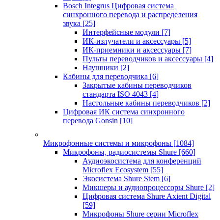
Bosch Integrus Цифровая система
синхронного перевода и распределения
звука
[25]
Интерфейсные модули
[7]
ИК-излучатели и аксессуары
[5]
ИК-приемники и аксессуары
[7]
Пульты переводчиков и аксессуары
[4]
Наушники
[2]
Кабины для переводчика
[6]
Закрытые кабины переводчиков
стандарта ISO 4043
[4]
Настольные кабины переводчиков
[2]
Цифровая ИК система синхронного
перевода Gonsin
[10]
Микрофонные системы и микрофоны
[1084]
Микрофоны, радиосистемы Shure
[660]
Аудиоэкосистема для конференций
Microflex Ecosystem
[55]
Экосистема Shure Stem
[6]
Микшеры и аудиопроцессоры Shure
[2]
Цифровая система Shure Axient Digital
[59]
Микрофоны Shure серии Microflex