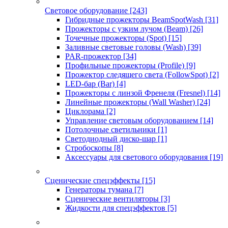
Световое оборудование
[243]
Гибридные прожекторы BeamSpotWash
[31]
Прожекторы с узким лучом (Beam)
[26]
Точечные прожекторы (Spot)
[15]
Заливные световые головы (Wash)
[39]
PAR-прожектор
[34]
Профильные прожекторы (Profile)
[9]
Прожектор следящего света (FollowSpot)
[2]
LED-бар (Bar)
[4]
Прожекторы с линзой Френеля (Fresnel)
[14]
Линейные прожекторы (Wall Washer)
[24]
Циклорама
[2]
Управление световым оборудованием
[14]
Потолочные светильники
[1]
Светодиодный диско-шар
[1]
Стробоскопы
[8]
Аксессуары для светового оборудования
[19]
Сценические спецэффекты
[15]
Генераторы тумана
[7]
Сценические вентиляторы
[3]
Жидкости для спецэффектов
[5]