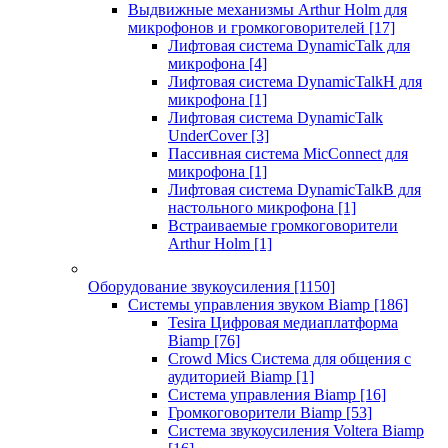
Выдвижные механизмы Arthur Holm для
микрофонов и громкоговорителей
[17]
Лифтовая система DynamicTalk для
микрофона
[4]
Лифтовая система DynamicTalkH для
микрофона
[1]
Лифтовая система DynamicTalk
UnderCover
[3]
Пассивная система MicConnect для
микрофона
[1]
Лифтовая система DynamicTalkB для
настольного микрофона
[1]
Встраиваемые громкоговорители
Arthur Holm
[1]
Оборудование звукоусиления
[1150]
Системы управления звуком Biamp
[186]
Tesira Цифровая медиаплатформа
Biamp
[76]
Crowd Mics Система для общения с
аудиторией Biamp
[1]
Система управления Biamp
[16]
Громкоговорители Biamp
[53]
Система звукоусиления Voltera Biamp