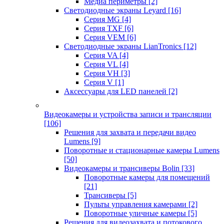
Медиа периметры
[2]
Светодиодные экраны Leyard
[16]
Серия MG
[4]
Серия TXF
[6]
Серия VEM
[6]
Светодиодные экраны LianTronics
[12]
Серия VA
[4]
Серия VL
[4]
Серия VH
[3]
Серия V
[1]
Аксессуары для LED панелей
[2]
Видеокамеры и устройства записи и трансляции
[106]
Решения для захвата и передачи видео
Lumens
[9]
Поворотные и стационарные камеры Lumens
[50]
Видеокамеры и трансиверы Bolin
[33]
Поворотные камеры для помещений
[21]
Трансиверы
[5]
Пульты управления камерами
[2]
Поворотные уличные камеры
[5]
Решения для видеозахвата и потокового