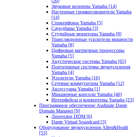
[20]
Звуковые колонны Yamaha
[14]
Настенные громкоговорители Yamaha
[14]
Спикерфоны Yamaha
[5]
Саундбары Yamaha
[3]
Студийные мониторы Yamaha
[8]
Трансляционные усилители мощности
Yamaha
[8]
Цифровые матричные процессоры
Yamaha
[5]
Акустические системы Yamaha
[65]
Портативные системы звукоусиления
Yamaha
[4]
Усилители Yamaha
[16]
Сетевые коммутаторы Yamaha
[12]
Аксессуары Yamaha
[1]
Микшерные консоли Yamaha
[40]
Интерфейсы и конвертеры Yamaha
[23]
Программное обеспечение Audinate Dante
Domain Manager
[9]
Лицензии DDM
[6]
Dante Virtual Soundcard
[3]
Оборудование звукоусиления Allen&Heath
[53]