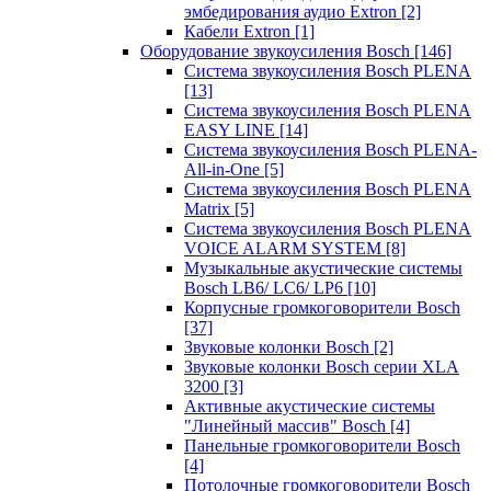
эмбедирования аудио Extron
[2]
Кабели Extron
[1]
Оборудование звукоусиления Bosch
[146]
Система звукоусиления Bosch PLENA
[13]
Система звукоусиления Bosch PLENA
EASY LINE
[14]
Система звукоусиления Bosch PLENA-
All-in-One
[5]
Система звукоусиления Bosch PLENA
Matrix
[5]
Система звукоусиления Bosch PLENA
VOICE ALARM SYSTEM
[8]
Музыкальные акустические системы
Bosch LB6/ LC6/ LP6
[10]
Корпусные громкоговорители Bosch
[37]
Звуковые колонки Bosch
[2]
Звуковые колонки Bosch серии XLA
3200
[3]
Активные акустические системы
"Линейный массив" Bosch
[4]
Панельные громкоговорители Bosch
[4]
Потолочные громкоговорители Bosch