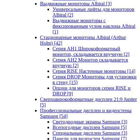
Выдвижные мониторы Albiral
[3]
Универсальные лифты для мониторов
Albiral
[2]
Выдвижные мониторы с
фиксированным углом наклона Albiral
[1]
Стационарные мониторы Albiral (Arthur
Holm)
[42]
Серия AH1 Широкоформатный
монитор, складывается вручную
[2]
Серия AH2 Монитор складывается
вручную
[2]
Серия RISE Настенные мониторы
[14]
Серия DROP Мониторы для установки
в стену
[15]
Опции для мониторов серии RISE и
DROP
[9]
Сверхширокоформатные дисплеи 21:9 Jupiter
[5]
Профессиональные дисплеи и видеостены
Samsung
[54]
Светодиодные экраны Samsung
[3]
Всепогодные дисплеи Samsung
[5]
Специальные дисплеи Samsung
[3]
Панели для видеостен Samsung
[7]