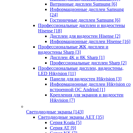
Витринные дисплеи Sumsung
[6]
Информационные дисплеи Samsung
[24]
Гостиничные дисплеи Samsung
[6]
Профессиональные дисплеи и видеостены
Hisense
[18]
Дисплеи для видеостен Hisense
[2]
Информационные дисплеи Hisense
[16]
Профессиональные ЖК дисплеи и
видеостены Sharp
[3]
Дисплеи 4K и 8K Sharp
[1]
Профессиональные дисплеи Sharp
[2]
Профессиональные дисплеи, видеостены,
LED Hikvision
[11]
Панели для видеостен Hikvision
[3]
Информационные дисплеи Hikvision со
встроенной ОС Andriod
[1]
Крепления для экранов и видеостен
Hikvision
[7]
Светодиодные экраны
[143]
Светодиодные экраны AET
[35]
Cерия Koala
[5]
Серия AT
[9]