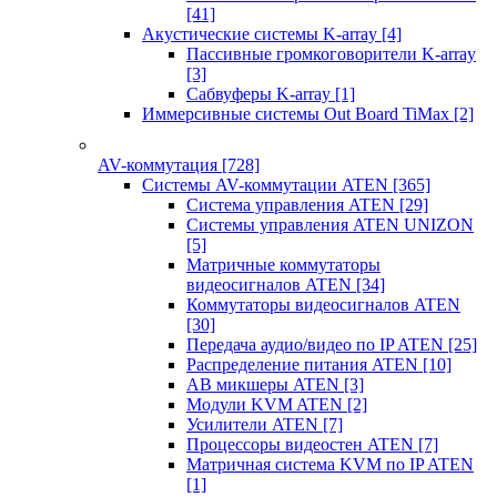
[41]
Акустические системы K-array
[4]
Пассивные громкоговорители K-array
[3]
Сабвуферы K-array
[1]
Иммерсивные системы Out Board TiMax
[2]
AV-коммутация
[728]
Системы AV-коммутации ATEN
[365]
Система управления ATEN
[29]
Системы управления ATEN UNIZON
[5]
Матричные коммутаторы
видеосигналов ATEN
[34]
Коммутаторы видеосигналов ATEN
[30]
Передача аудио/видео по IP ATEN
[25]
Распределение питания ATEN
[10]
АВ микшеры ATEN
[3]
Модули KVM ATEN
[2]
Усилители ATEN
[7]
Процессоры видеостен ATEN
[7]
Матричная система KVM по IP ATEN
[1]