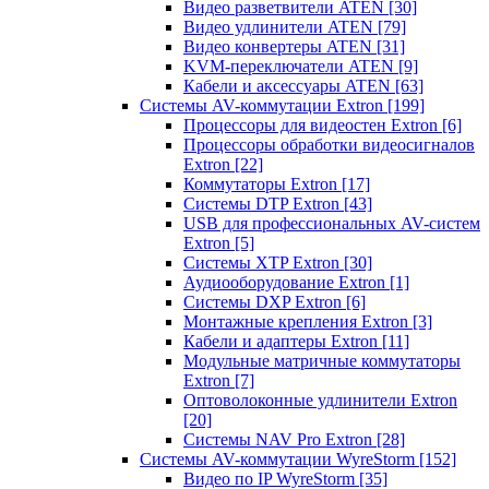
Видео разветвители ATEN
[30]
Видео удлинители ATEN
[79]
Видео конвертеры ATEN
[31]
KVM-переключатели ATEN
[9]
Кабели и аксессуары ATEN
[63]
Системы AV-коммутации Extron
[199]
Процессоры для видеостен Extron
[6]
Процессоры обработки видеосигналов
Extron
[22]
Коммутаторы Extron
[17]
Системы DTP Extron
[43]
USB для профессиональных AV-систем
Extron
[5]
Системы XTP Extron
[30]
Аудиооборудование Extron
[1]
Системы DXP Extron
[6]
Монтажные крепления Extron
[3]
Кабели и адаптеры Extron
[11]
Модульные матричные коммутаторы
Extron
[7]
Оптоволоконные удлинители Extron
[20]
Системы NAV Pro Extron
[28]
Системы AV-коммутации WyreStorm
[152]
Видео по IP WyreStorm
[35]