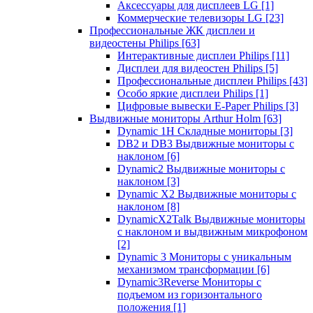
Аксессуары для дисплеев LG
[1]
Коммерческие телевизоры LG
[23]
Профессиональные ЖК дисплеи и
видеостены Philips
[63]
Интерактивные дисплеи Philips
[11]
Дисплеи для видеостен Philips
[5]
Профессиональные дисплеи Philips
[43]
Особо яркие дисплеи Philips
[1]
Цифровые вывески E-Paper Philips
[3]
Выдвижные мониторы Arthur Holm
[63]
Dynamic 1Н Складные мониторы
[3]
DB2 и DB3 Выдвижные мониторы с
наклоном
[6]
Dynamic2 Выдвижные мониторы с
наклоном
[3]
Dynamic X2 Выдвижные мониторы с
наклоном
[8]
DynamicX2Talk Выдвижные мониторы
с наклоном и выдвижным микрофоном
[2]
Dynamic 3 Мониторы с уникальным
механизмом трансформации
[6]
Dynamic3Reverse Мониторы с
подъемом из горизонтального
положения
[1]