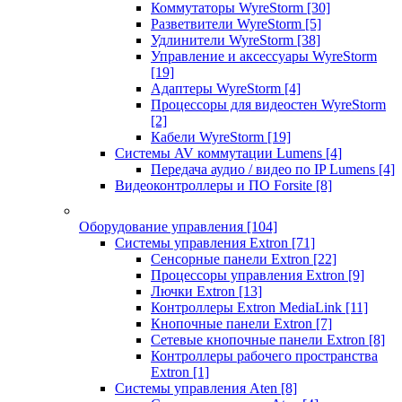
Коммутаторы WyreStorm
[30]
Разветвители WyreStorm
[5]
Удлинители WyreStorm
[38]
Управление и аксессуары WyreStorm
[19]
Адаптеры WyreStorm
[4]
Процессоры для видеостен WyreStorm
[2]
Кабели WyreStorm
[19]
Системы AV коммутации Lumens
[4]
Передача аудио / видео по IP Lumens
[4]
Видеоконтроллеры и ПО Forsite
[8]
Оборудование управления
[104]
Системы управления Extron
[71]
Сенсорные панели Extron
[22]
Процессоры управления Extron
[9]
Лючки Extron
[13]
Контроллеры Extron MediaLink
[11]
Кнопочные панели Extron
[7]
Сетевые кнопочные панели Extron
[8]
Контроллеры рабочего пространства
Extron
[1]
Системы управления Aten
[8]