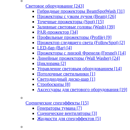
Световое оборудование
[243]
Гибридные прожекторы BeamSpotWash
[31]
Прожекторы с узким лучом (Beam)
[26]
Точечные прожекторы (Spot)
[15]
Заливные световые головы (Wash)
[39]
PAR-прожектор
[34]
Профильные прожекторы (Profile)
[9]
Прожектор следящего света (FollowSpot)
[2]
LED-бар (Bar)
[4]
Прожекторы с линзой Френеля (Fresnel)
[14]
Линейные прожекторы (Wall Washer)
[24]
Циклорама
[2]
Управление световым оборудованием
[14]
Потолочные светильники
[1]
Светодиодный диско-шар
[1]
Стробоскопы
[8]
Аксессуары для светового оборудования
[19]
Сценические спецэффекты
[15]
Генераторы тумана
[7]
Сценические вентиляторы
[3]
Жидкости для спецэффектов
[5]