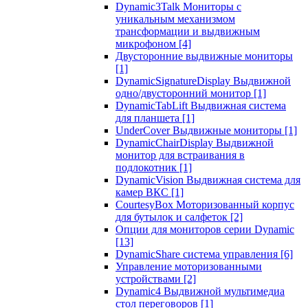
Dynamic3Talk Мониторы с
уникальным механизмом
трансформации и выдвижным
микрофоном
[4]
Двусторонние выдвижные мониторы
[1]
DynamicSignatureDisplay Выдвижной
одно/двусторонний монитор
[1]
DynamicTabLift Выдвижная система
для планшета
[1]
UnderCover Выдвижные мониторы
[1]
DynamicChairDisplay Выдвижной
монитор для встраивания в
подлокотник
[1]
DynamicVision Выдвижная система для
камер ВКС
[1]
CourtesyBox Моторизованный корпус
для бутылок и салфеток
[2]
Опции для мониторов серии Dynamic
[13]
DynamicShare система управления
[6]
Управление моторизованными
устройствами
[2]
Dynamic4 Выдвижной мультимедиа
стол переговоров
[1]