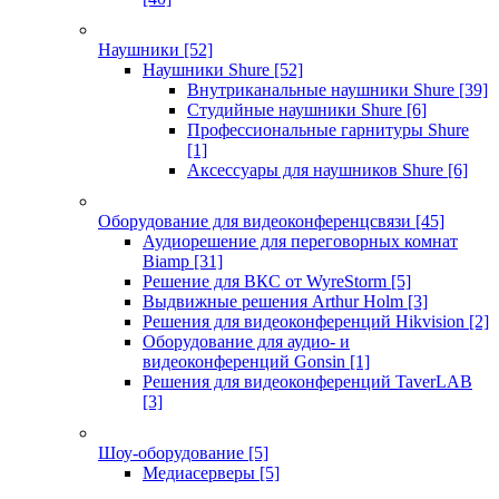
Наушники
[52]
Наушники Shure
[52]
Внутриканальные наушники Shure
[39]
Студийные наушники Shure
[6]
Профессиональные гарнитуры Shure
[1]
Аксессуары для наушников Shure
[6]
Оборудование для видеоконференцсвязи
[45]
Аудиорешение для переговорных комнат
Biamp
[31]
Решение для ВКС от WyreStorm
[5]
Выдвижные решения Arthur Holm
[3]
Решения для видеоконференций Hikvision
[2]
Оборудование для аудио- и
видеоконференций Gonsin
[1]
Решения для видеоконференций TaverLAB
[3]
Шоу-оборудование
[5]
Медиасерверы
[5]