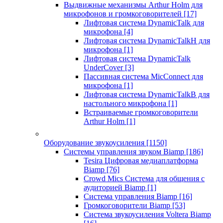
Выдвижные механизмы Arthur Holm для
микрофонов и громкоговорителей
[17]
Лифтовая система DynamicTalk для
микрофона
[4]
Лифтовая система DynamicTalkH для
микрофона
[1]
Лифтовая система DynamicTalk
UnderCover
[3]
Пассивная система MicConnect для
микрофона
[1]
Лифтовая система DynamicTalkB для
настольного микрофона
[1]
Встраиваемые громкоговорители
Arthur Holm
[1]
Оборудование звукоусиления
[1150]
Системы управления звуком Biamp
[186]
Tesira Цифровая медиаплатформа
Biamp
[76]
Crowd Mics Система для общения с
аудиторией Biamp
[1]
Система управления Biamp
[16]
Громкоговорители Biamp
[53]
Система звукоусиления Voltera Biamp