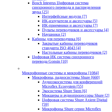
Bosch Integrus Цифровая система
синхронного перевода и распределения
звука
[25]
Интерфейсные модули
[7]
ИК-излучатели и аксессуары
[5]
ИК-приемники и аксессуары
[7]
Пульты переводчиков и аксессуары
[4]
Наушники
[2]
Кабины для переводчика
[6]
Закрытые кабины переводчиков
стандарта ISO 4043
[4]
Настольные кабины переводчиков
[2]
Цифровая ИК система синхронного
перевода Gonsin
[10]
Микрофонные системы и микрофоны
[1084]
Микрофоны, радиосистемы Shure
[660]
Аудиоэкосистема для конференций
Microflex Ecosystem
[55]
Экосистема Shure Stem
[6]
Микшеры и аудиопроцессоры Shure
[2]
Цифровая система Shure Axient Digital
[59]
Микрофоны Shure серии Microflex