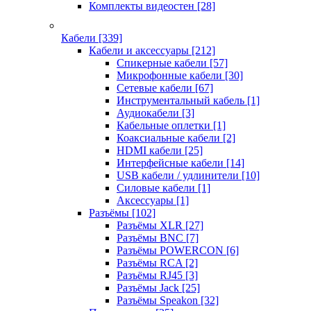
Комплекты видеостен
[28]
Кабели
[339]
Кабели и аксессуары
[212]
Спикерные кабели
[57]
Микрофонные кабели
[30]
Сетевые кабели
[67]
Инструментальный кабель
[1]
Аудиокабели
[3]
Кабельные оплетки
[1]
Коаксиальные кабели
[2]
HDMI кабели
[25]
Интерфейсные кабели
[14]
USB кабели / удлинители
[10]
Силовые кабели
[1]
Аксессуары
[1]
Разъёмы
[102]
Разъёмы XLR
[27]
Разъёмы BNC
[7]
Разъёмы POWERCON
[6]
Разъёмы RCA
[2]
Разъёмы RJ45
[3]
Разъёмы Jack
[25]
Разъёмы Speakon
[32]