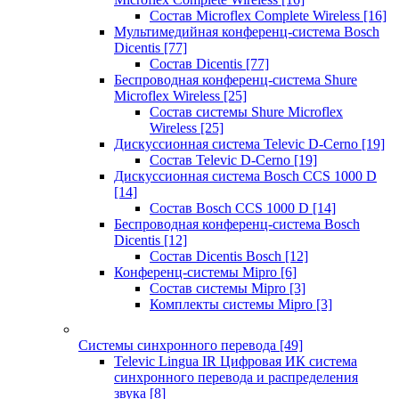
Состав Microflex Complete Wireless
[16]
Мультимедийная конференц-система Bosch
Dicentis
[77]
Состав Dicentis
[77]
Беспроводная конференц-система Shure
Microflex Wireless
[25]
Состав системы Shure Microflex
Wireless
[25]
Дискуссионная система Televic D-Cerno
[19]
Состав Televic D-Cerno
[19]
Дискуссионная система Bosch CCS 1000 D
[14]
Состав Bosch CCS 1000 D
[14]
Беспроводная конференц-система Bosch
Dicentis
[12]
Состав Dicentis Bosch
[12]
Конференц-системы Mipro
[6]
Состав системы Mipro
[3]
Комплекты системы Mipro
[3]
Системы синхронного перевода
[49]
Televic Lingua IR Цифровая ИК система
синхронного перевода и распределения
звука
[8]