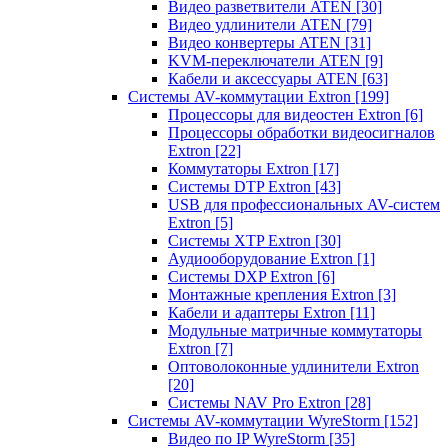
Видео разветвители ATEN
[30]
Видео удлинители ATEN
[79]
Видео конвертеры ATEN
[31]
KVM-переключатели ATEN
[9]
Кабели и аксессуары ATEN
[63]
Системы AV-коммутации Extron
[199]
Процессоры для видеостен Extron
[6]
Процессоры обработки видеосигналов
Extron
[22]
Коммутаторы Extron
[17]
Системы DTP Extron
[43]
USB для профессиональных AV-систем
Extron
[5]
Системы XTP Extron
[30]
Аудиооборудование Extron
[1]
Системы DXP Extron
[6]
Монтажные крепления Extron
[3]
Кабели и адаптеры Extron
[11]
Модульные матричные коммутаторы
Extron
[7]
Оптоволоконные удлинители Extron
[20]
Системы NAV Pro Extron
[28]
Системы AV-коммутации WyreStorm
[152]
Видео по IP WyreStorm
[35]