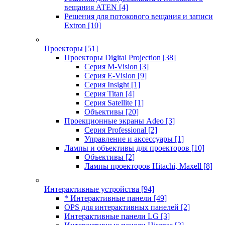
вещания ATEN
[4]
Решения для потокового вещания и записи
Extron
[10]
Проекторы
[51]
Проекторы Digital Projection
[38]
Серия M-Vision
[3]
Серия E-Vision
[9]
Серия Insight
[1]
Серия Titan
[4]
Серия Satellite
[1]
Объективы
[20]
Проекционные экраны Adeo
[3]
Серия Professional
[2]
Управление и аксессуары
[1]
Лампы и объективы для проекторов
[10]
Объективы
[2]
Лампы проекторов Hitachi, Maxell
[8]
Интерактивные устройства
[94]
* Интерактивные панели
[49]
OPS для интерактивных панелей
[2]
Интерактивные панели LG
[3]