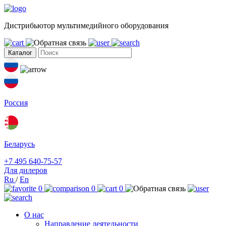
Дистрибьютор мультимедийного оборудования
Каталог
Россия
Беларусь
+7 495 640-75-57
Для дилеров
Ru
/
En
0
0
0
О нас
Направление деятельности