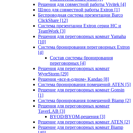
Решения для совместной работы Vivitek
[4]
Шлюз для совместной работы Extron
[1]
Беспроводная система презентации Barco
ClickShare
[12]
Система презентации Extron серии HC и
TeamWork
[3]
Решения для переговорных комнат Yamaha
[10]
Система бронирования переговорных Extron
[4]
Состав системы бронирования
переговорных
[4]
Решения для переговорных комнат
WyreStorm
[29]
Решения «все-в-одном» Kandao
[8]
Система бронирования помещений ATEN
[5]
Решение для переговорных комнат Gonsin
[1]
Система бронирования помещений Biamp
[2]
Решения для переговорных комнат
TaverLAB
[3]
BYOD/BYOM-решения
[3]
Решение для переговорных комнат ATEN
[2]
Решение для переговорных комнат Biamp
[40]