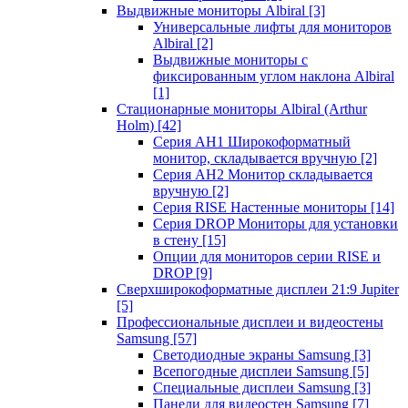
Выдвижные мониторы Albiral
[3]
Универсальные лифты для мониторов
Albiral
[2]
Выдвижные мониторы с
фиксированным углом наклона Albiral
[1]
Стационарные мониторы Albiral (Arthur
Holm)
[42]
Серия AH1 Широкоформатный
монитор, складывается вручную
[2]
Серия AH2 Монитор складывается
вручную
[2]
Серия RISE Настенные мониторы
[14]
Серия DROP Мониторы для установки
в стену
[15]
Опции для мониторов серии RISE и
DROP
[9]
Сверхширокоформатные дисплеи 21:9 Jupiter
[5]
Профессиональные дисплеи и видеостены
Samsung
[57]
Светодиодные экраны Samsung
[3]
Всепогодные дисплеи Samsung
[5]
Специальные дисплеи Samsung
[3]
Панели для видеостен Samsung
[7]