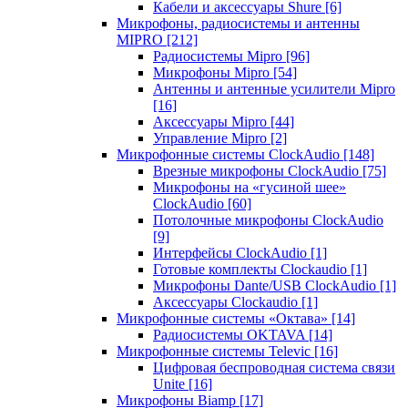
Кабели и аксессуары Shure
[6]
Микрофоны, радиосистемы и антенны
MIPRO
[212]
Радиосистемы Mipro
[96]
Микрофоны Mipro
[54]
Антенны и антенные усилители Mipro
[16]
Аксессуары Mipro
[44]
Управление Mipro
[2]
Микрофонные системы ClockAudio
[148]
Врезные микрофоны ClockAudio
[75]
Микрофоны на «гусиной шее»
ClockAudio
[60]
Потолочные микрофоны ClockAudio
[9]
Интерфейсы ClockAudio
[1]
Готовые комплекты Clockaudio
[1]
Микрофоны Dante/USB ClockAudio
[1]
Аксессуары Clockaudio
[1]
Микрофонные системы «Октава»
[14]
Радиосистемы OKTAVA
[14]
Микрофонные системы Televic
[16]
Цифровая беспроводная система связи
Unite
[16]
Микрофоны Biamp
[17]