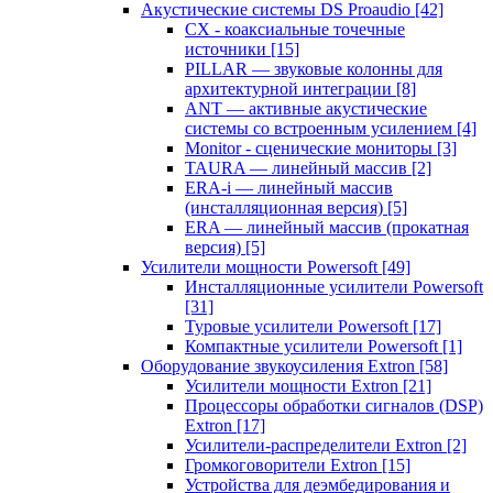
Акустические системы DS Proaudio
[42]
CX - коаксиальные точечные
источники
[15]
PILLAR — звуковые колонны для
архитектурной интеграции
[8]
ANT — активные акустические
системы со встроенным усилением
[4]
Monitor - сценические мониторы
[3]
TAURA — линейный массив
[2]
ERA-i — линейный массив
(инсталляционная версия)
[5]
ERA — линейный массив (прокатная
версия)
[5]
Усилители мощности Powersoft
[49]
Инсталляционные усилители Powersoft
[31]
Туровые усилители Powersoft
[17]
Компактные усилители Powersoft
[1]
Оборудование звукоусиления Extron
[58]
Усилители мощности Extron
[21]
Процессоры обработки сигналов (DSP)
Extron
[17]
Усилители-распределители Extron
[2]
Громкоговорители Extron
[15]
Устройства для деэмбедирования и