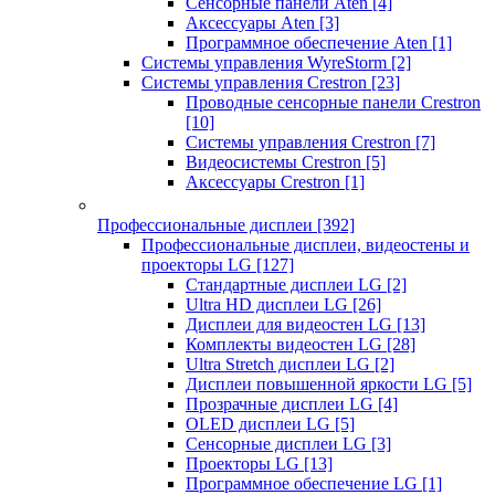
Сенсорные панели Aten
[4]
Аксессуары Aten
[3]
Программное обеспечение Aten
[1]
Системы управления WyreStorm
[2]
Системы управления Crestron
[23]
Проводные сенсорные панели Crestron
[10]
Системы управления Crestron
[7]
Видеосистемы Crestron
[5]
Аксессуары Crestron
[1]
Профессиональные дисплеи
[392]
Профессиональные дисплеи, видеостены и
проекторы LG
[127]
Стандартные дисплеи LG
[2]
Ultra HD дисплеи LG
[26]
Дисплеи для видеостен LG
[13]
Комплекты видеостен LG
[28]
Ultra Stretch дисплеи LG
[2]
Дисплеи повышенной яркости LG
[5]
Прозрачные дисплеи LG
[4]
OLED дисплеи LG
[5]
Сенсорные дисплеи LG
[3]
Проекторы LG
[13]
Программное обеспечение LG
[1]