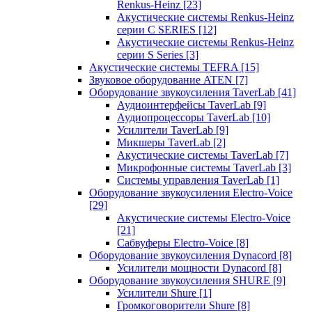
Renkus-Heinz
[23]
Акустические системы Renkus-Heinz
серии C SERIES
[12]
Акустические системы Renkus-Heinz
серии S Series
[3]
Акустические системы TEFRA
[15]
Звуковое оборудование ATEN
[7]
Оборудование звукоусиления TaverLab
[41]
Аудиоинтерфейсы TaverLab
[9]
Аудиопроцессоры TaverLab
[10]
Усилители TaverLab
[9]
Микшеры TaverLab
[2]
Акустические системы TaverLab
[7]
Микрофонные системы TaverLab
[3]
Системы управления TaverLab
[1]
Оборудование звукоусиления Electro-Voice
[29]
Акустические системы Electro-Voice
[21]
Сабвуферы Electro-Voice
[8]
Оборудование звукоусиления Dynacord
[8]
Усилители мощности Dynacord
[8]
Оборудование звукоусиления SHURE
[9]
Усилители Shure
[1]
Громкоговорители Shure
[8]