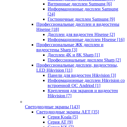
Витринные дисплеи Sumsung
[6]
Информационные дисплеи Samsung
[24]
Гостиничные дисплеи Samsung
[9]
Профессиональные дисплеи и видеостены
Hisense
[18]
Дисплеи для видеостен Hisense
[2]
Информационные дисплеи Hisense
[16]
Профессиональные ЖК дисплеи и
видеостены Sharp
[3]
Дисплеи 4K и 8K Sharp
[1]
Профессиональные дисплеи Sharp
[2]
Профессиональные дисплеи, видеостены,
LED Hikvision
[11]
Панели для видеостен Hikvision
[3]
Информационные дисплеи Hikvision со
встроенной ОС Andriod
[1]
Крепления для экранов и видеостен
Hikvision
[7]
Светодиодные экраны
[143]
Светодиодные экраны AET
[35]
Cерия Koala
[5]
Серия AT
[9]