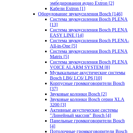
эмбедирования аудио Extron
[2]
Кабели Extron
[1]
Оборудование звукоусиления Bosch
[146]
Система звукоусиления Bosch PLENA
[13]
Система звукоусиления Bosch PLENA
EASY LINE
[14]
Система звукоусиления Bosch PLENA-
All-in-One
[5]
Система звукоусиления Bosch PLENA
Matrix
[5]
Система звукоусиления Bosch PLENA
VOICE ALARM SYSTEM
[8]
Музыкальные акустические системы
Bosch LB6/ LC6/ LP6
[10]
Корпусные громкоговорители Bosch
[37]
Звуковые колонки Bosch
[2]
Звуковые колонки Bosch серии XLA
3200
[3]
Активные акустические системы
"Линейный массив" Bosch
[4]
Панельные громкоговорители Bosch
[4]
Потолочные громкоговорители Bosch