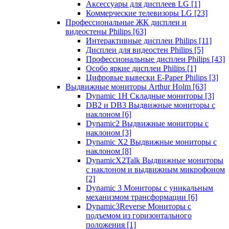
Аксессуары для дисплеев LG
[1]
Коммерческие телевизоры LG
[23]
Профессиональные ЖК дисплеи и
видеостены Philips
[63]
Интерактивные дисплеи Philips
[11]
Дисплеи для видеостен Philips
[5]
Профессиональные дисплеи Philips
[43]
Особо яркие дисплеи Philips
[1]
Цифровые вывески E-Paper Philips
[3]
Выдвижные мониторы Arthur Holm
[63]
Dynamic 1Н Складные мониторы
[3]
DB2 и DB3 Выдвижные мониторы с
наклоном
[6]
Dynamic2 Выдвижные мониторы с
наклоном
[3]
Dynamic X2 Выдвижные мониторы с
наклоном
[8]
DynamicX2Talk Выдвижные мониторы
с наклоном и выдвижным микрофоном
[2]
Dynamic 3 Мониторы с уникальным
механизмом трансформации
[6]
Dynamic3Reverse Мониторы с
подъемом из горизонтального
положения
[1]