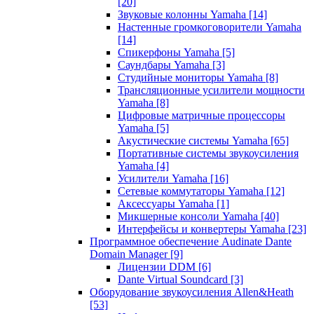
[20]
Звуковые колонны Yamaha
[14]
Настенные громкоговорители Yamaha
[14]
Спикерфоны Yamaha
[5]
Саундбары Yamaha
[3]
Студийные мониторы Yamaha
[8]
Трансляционные усилители мощности
Yamaha
[8]
Цифровые матричные процессоры
Yamaha
[5]
Акустические системы Yamaha
[65]
Портативные системы звукоусиления
Yamaha
[4]
Усилители Yamaha
[16]
Сетевые коммутаторы Yamaha
[12]
Аксессуары Yamaha
[1]
Микшерные консоли Yamaha
[40]
Интерфейсы и конвертеры Yamaha
[23]
Программное обеспечение Audinate Dante
Domain Manager
[9]
Лицензии DDM
[6]
Dante Virtual Soundcard
[3]
Оборудование звукоусиления Allen&Heath
[53]