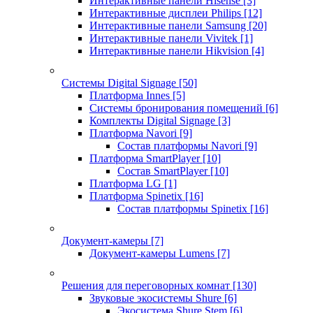
Интерактивные панели Hisense
[3]
Интерактивные дисплеи Philips
[12]
Интерактивные панели Samsung
[20]
Интерактивные панели Vivitek
[1]
Интерактивные панели Hikvision
[4]
Системы Digital Signage
[50]
Платформа Innes
[5]
Системы бронирования помещений
[6]
Комплекты Digital Signage
[3]
Платформа Navori
[9]
Состав платформы Navori
[9]
Платформа SmartPlayer
[10]
Состав SmartPlayer
[10]
Платформа LG
[1]
Платформа Spinetix
[16]
Состав платформы Spinetix
[16]
Документ-камеры
[7]
Документ-камеры Lumens
[7]
Решения для переговорных комнат
[130]
Звуковые экосистемы Shure
[6]
Экосистема Shure Stem
[6]