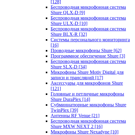
[128]
Беспроводная микрофонная система
Shure QLX-D
[9]
Беспроводная микрофонная система
Shure ULX-D
[10]
Беспроводная микрофонная система
Shure BLX-R
[32]
Системы персонального мониторинга
[16]
Проводные микрофоны Shure
[62]
Программное обеспечение Shure
[3]
Беспроводная микрофонная система
Shure SLX-D
[34]
Микрофоны Shure Motiv Digital для
записи и трансляций
[17]
Аксессуары для микрофонов Shure
[121]
Головные и петличные микрофоны
Shure DuraPlex
[14]
Субминиатюрные микрофоны Shure
TwinPlex
[39]
Антенны RF Venue
[21]
Беспроводная микрофонная система
Shure MXW NEXT 2
[16]
Микрофоны Shure Nexadyne
[10]