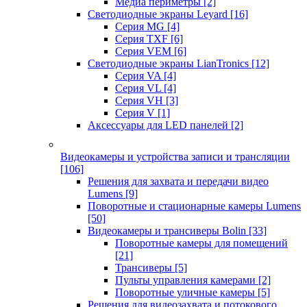
Медиа периметры
[2]
Светодиодные экраны Leyard
[16]
Серия MG
[4]
Серия TXF
[6]
Серия VEM
[6]
Светодиодные экраны LianTronics
[12]
Серия VA
[4]
Серия VL
[4]
Серия VH
[3]
Серия V
[1]
Аксессуары для LED панелей
[2]
Видеокамеры и устройства записи и трансляции
[106]
Решения для захвата и передачи видео
Lumens
[9]
Поворотные и стационарные камеры Lumens
[50]
Видеокамеры и трансиверы Bolin
[33]
Поворотные камеры для помещений
[21]
Трансиверы
[5]
Пульты управления камерами
[2]
Поворотные уличные камеры
[5]
Решения для видеозахвата и потокового