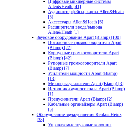
Цифровые микшерные системы
Allen&Heath
[41]
Аудиоинтерфейсы, карты Allen&Heath
[5]
Аксессуары Allen&Heath
[6]
Расширители ввода/вывода
Allen&Heath
[1]
Звуковое оборудование Apart (Biamp)
[100]
Потолочные громкоговорители Apart
(Biamp)
[27]
Корпусные громкоговорители Apart
(Biamp)
[42]
Рупорные громкоговорители Apart
(Biamp)
[7]
Усилители мощности Apart (Biamp)
[13]
Микшеры-усилители Apart (Biamp)
[3]
Источники аудиосигнала Apart (Biamp)
[1]
Предусилители Apart (Biamp)
[2]
Кабельные органайзеры Apart (Biamp)
[5]
Оборудование звукоусиления Renkus-Heinz
[38]
Управляемые звуковые колонны