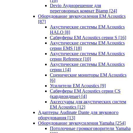
[16]
Devio Аудиорешение для
переговорных комнат Biamp
[24]
Оборудование звукоусиления EM Acoustics
[87]
Акустические системы EM Acoustics
HALO
[8]
Сабвуферы EM Acoustics серии S
[16]
Акустические системы EM Acoustics
серии EMS
[18]
Акустические системы EM Acoustics
серии Reference
[10]
Акустические системы EM Acoustics
серии i
[4]
Сценические мониторы EM Acoustics
[6]
Усилители EM Acoustics
[9]
Сабвуферы EM Acoustics серии CS
(кардиоидные)
[4]
Аксессуары для акустических систем
EM Acoustics
[12]
Адаптеры Audinate Dante для звукового
оборудования
[13]
Оборудование звукоусиления Yamaha
[254]
Потолочные громкоговорители Yamaha