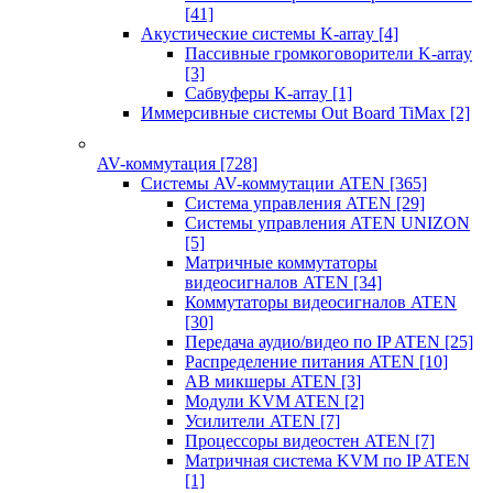
[41]
Акустические системы K-array
[4]
Пассивные громкоговорители K-array
[3]
Сабвуферы K-array
[1]
Иммерсивные системы Out Board TiMax
[2]
AV-коммутация
[728]
Системы AV-коммутации ATEN
[365]
Система управления ATEN
[29]
Системы управления ATEN UNIZON
[5]
Матричные коммутаторы
видеосигналов ATEN
[34]
Коммутаторы видеосигналов ATEN
[30]
Передача аудио/видео по IP ATEN
[25]
Распределение питания ATEN
[10]
АВ микшеры ATEN
[3]
Модули KVM ATEN
[2]
Усилители ATEN
[7]
Процессоры видеостен ATEN
[7]
Матричная система KVM по IP ATEN
[1]