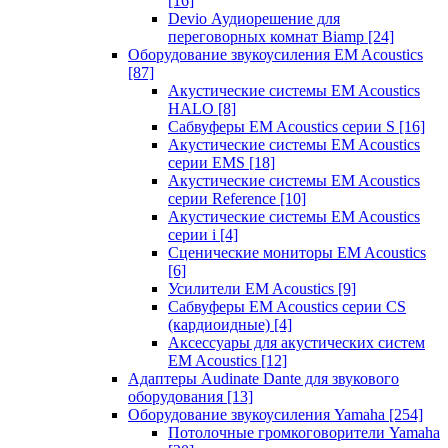
[16]
Devio Аудиорешение для
переговорных комнат Biamp
[24]
Оборудование звукоусиления EM Acoustics
[87]
Акустические системы EM Acoustics
HALO
[8]
Сабвуферы EM Acoustics серии S
[16]
Акустические системы EM Acoustics
серии EMS
[18]
Акустические системы EM Acoustics
серии Reference
[10]
Акустические системы EM Acoustics
серии i
[4]
Сценические мониторы EM Acoustics
[6]
Усилители EM Acoustics
[9]
Сабвуферы EM Acoustics серии CS
(кардиоидные)
[4]
Аксессуары для акустических систем
EM Acoustics
[12]
Адаптеры Audinate Dante для звукового
оборудования
[13]
Оборудование звукоусиления Yamaha
[254]
Потолочные громкоговорители Yamaha