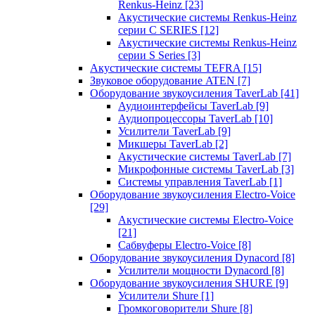
Renkus-Heinz
[23]
Акустические системы Renkus-Heinz
серии C SERIES
[12]
Акустические системы Renkus-Heinz
серии S Series
[3]
Акустические системы TEFRA
[15]
Звуковое оборудование ATEN
[7]
Оборудование звукоусиления TaverLab
[41]
Аудиоинтерфейсы TaverLab
[9]
Аудиопроцессоры TaverLab
[10]
Усилители TaverLab
[9]
Микшеры TaverLab
[2]
Акустические системы TaverLab
[7]
Микрофонные системы TaverLab
[3]
Системы управления TaverLab
[1]
Оборудование звукоусиления Electro-Voice
[29]
Акустические системы Electro-Voice
[21]
Сабвуферы Electro-Voice
[8]
Оборудование звукоусиления Dynacord
[8]
Усилители мощности Dynacord
[8]
Оборудование звукоусиления SHURE
[9]
Усилители Shure
[1]
Громкоговорители Shure
[8]