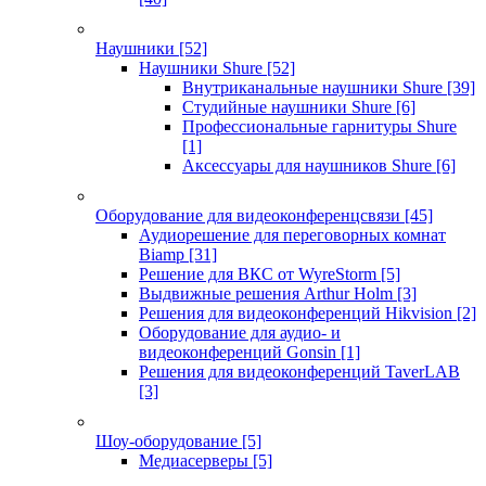
Наушники
[52]
Наушники Shure
[52]
Внутриканальные наушники Shure
[39]
Студийные наушники Shure
[6]
Профессиональные гарнитуры Shure
[1]
Аксессуары для наушников Shure
[6]
Оборудование для видеоконференцсвязи
[45]
Аудиорешение для переговорных комнат
Biamp
[31]
Решение для ВКС от WyreStorm
[5]
Выдвижные решения Arthur Holm
[3]
Решения для видеоконференций Hikvision
[2]
Оборудование для аудио- и
видеоконференций Gonsin
[1]
Решения для видеоконференций TaverLAB
[3]
Шоу-оборудование
[5]
Медиасерверы
[5]