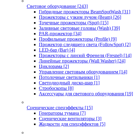
Световое оборудование
[243]
Гибридные прожекторы BeamSpotWash
[31]
Прожекторы с узким лучом (Beam)
[26]
Точечные прожекторы (Spot)
[15]
Заливные световые головы (Wash)
[39]
PAR-прожектор
[34]
Профильные прожекторы (Profile)
[9]
Прожектор следящего света (FollowSpot)
[2]
LED-бар (Bar)
[4]
Прожекторы с линзой Френеля (Fresnel)
[14]
Линейные прожекторы (Wall Washer)
[24]
Циклорама
[2]
Управление световым оборудованием
[14]
Потолочные светильники
[1]
Светодиодный диско-шар
[1]
Стробоскопы
[8]
Аксессуары для светового оборудования
[19]
Сценические спецэффекты
[15]
Генераторы тумана
[7]
Сценические вентиляторы
[3]
Жидкости для спецэффектов
[5]