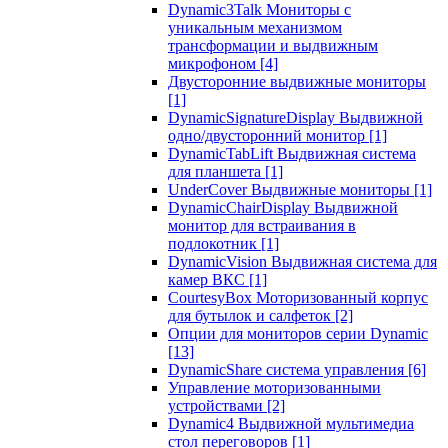
Dynamic3Talk Мониторы с
уникальным механизмом
трансформации и выдвижным
микрофоном
[4]
Двусторонние выдвижные мониторы
[1]
DynamicSignatureDisplay Выдвижной
одно/двусторонний монитор
[1]
DynamicTabLift Выдвижная система
для планшета
[1]
UnderCover Выдвижные мониторы
[1]
DynamicChairDisplay Выдвижной
монитор для встраивания в
подлокотник
[1]
DynamicVision Выдвижная система для
камер ВКС
[1]
CourtesyBox Моторизованный корпус
для бутылок и салфеток
[2]
Опции для мониторов серии Dynamic
[13]
DynamicShare система управления
[6]
Управление моторизованными
устройствами
[2]
Dynamic4 Выдвижной мультимедиа
стол переговоров
[1]