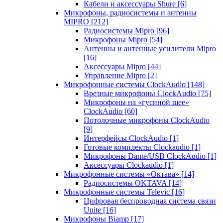
Кабели и аксессуары Shure
[6]
Микрофоны, радиосистемы и антенны
MIPRO
[212]
Радиосистемы Mipro
[96]
Микрофоны Mipro
[54]
Антенны и антенные усилители Mipro
[16]
Аксессуары Mipro
[44]
Управление Mipro
[2]
Микрофонные системы ClockAudio
[148]
Врезные микрофоны ClockAudio
[75]
Микрофоны на «гусиной шее»
ClockAudio
[60]
Потолочные микрофоны ClockAudio
[9]
Интерфейсы ClockAudio
[1]
Готовые комплекты Clockaudio
[1]
Микрофоны Dante/USB ClockAudio
[1]
Аксессуары Clockaudio
[1]
Микрофонные системы «Октава»
[14]
Радиосистемы OKTAVA
[14]
Микрофонные системы Televic
[16]
Цифровая беспроводная система связи
Unite
[16]
Микрофоны Biamp
[17]