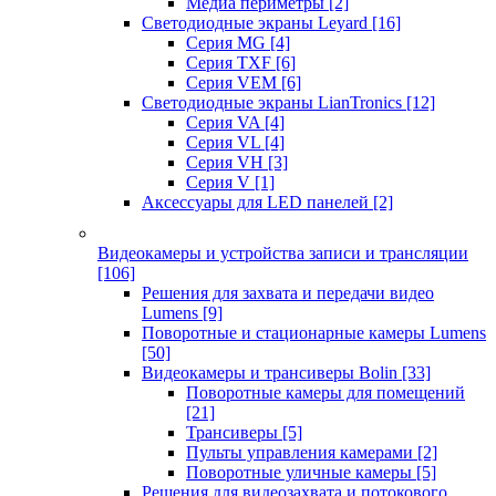
Медиа периметры
[2]
Светодиодные экраны Leyard
[16]
Серия MG
[4]
Серия TXF
[6]
Серия VEM
[6]
Светодиодные экраны LianTronics
[12]
Серия VA
[4]
Серия VL
[4]
Серия VH
[3]
Серия V
[1]
Аксессуары для LED панелей
[2]
Видеокамеры и устройства записи и трансляции
[106]
Решения для захвата и передачи видео
Lumens
[9]
Поворотные и стационарные камеры Lumens
[50]
Видеокамеры и трансиверы Bolin
[33]
Поворотные камеры для помещений
[21]
Трансиверы
[5]
Пульты управления камерами
[2]
Поворотные уличные камеры
[5]
Решения для видеозахвата и потокового