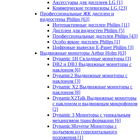
Аксессуары для дисплеев LG
[1]
Коммерческие телевизоры LG
[23]
Профессиональные ЖК дисплеи и
видеостены Philips
[63]
Интерактивные дисплеи Philips
[11]
Дисплеи для видеостен Philips
[5]
Профессиональные дисплеи Philips
[43]
Особо яркие дисплеи Philips
[1]
Цифровые вывески E-Paper Philips
[3]
Выдвижные мониторы Arthur Holm
[63]
Dynamic 1Н Складные мониторы
[3]
DB2 и DB3 Выдвижные мониторы с
наклоном
[6]
Dynamic2 Выдвижные мониторы с
наклоном
[3]
Dynamic X2 Выдвижные мониторы с
наклоном
[8]
DynamicX2Talk Выдвижные мониторы
с наклоном и выдвижным микрофоном
[2]
Dynamic 3 Мониторы с уникальным
механизмом трансформации
[6]
Dynamic3Reverse Мониторы с
подъемом из горизонтального
положения
[1]