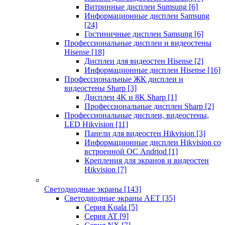
Витринные дисплеи Sumsung
[6]
Информационные дисплеи Samsung
[24]
Гостиничные дисплеи Samsung
[6]
Профессиональные дисплеи и видеостены
Hisense
[18]
Дисплеи для видеостен Hisense
[2]
Информационные дисплеи Hisense
[16]
Профессиональные ЖК дисплеи и
видеостены Sharp
[3]
Дисплеи 4K и 8K Sharp
[1]
Профессиональные дисплеи Sharp
[2]
Профессиональные дисплеи, видеостены,
LED Hikvision
[11]
Панели для видеостен Hikvision
[3]
Информационные дисплеи Hikvision со
встроенной ОС Andriod
[1]
Крепления для экранов и видеостен
Hikvision
[7]
Светодиодные экраны
[143]
Светодиодные экраны AET
[35]
Cерия Koala
[5]
Серия AT
[9]