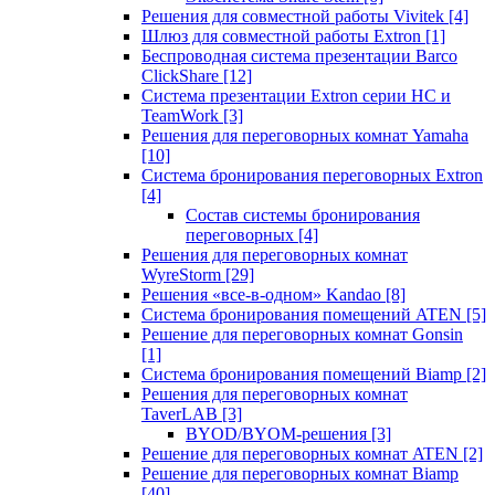
Решения для совместной работы Vivitek
[4]
Шлюз для совместной работы Extron
[1]
Беспроводная система презентации Barco
ClickShare
[12]
Система презентации Extron серии HC и
TeamWork
[3]
Решения для переговорных комнат Yamaha
[10]
Система бронирования переговорных Extron
[4]
Состав системы бронирования
переговорных
[4]
Решения для переговорных комнат
WyreStorm
[29]
Решения «все-в-одном» Kandao
[8]
Система бронирования помещений ATEN
[5]
Решение для переговорных комнат Gonsin
[1]
Система бронирования помещений Biamp
[2]
Решения для переговорных комнат
TaverLAB
[3]
BYOD/BYOM-решения
[3]
Решение для переговорных комнат ATEN
[2]
Решение для переговорных комнат Biamp
[40]