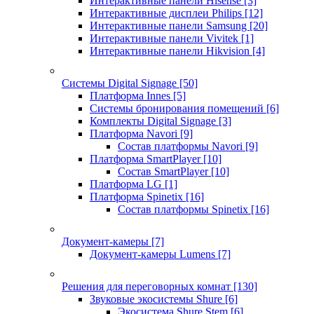
Интерактивные панели Hisense
[3]
Интерактивные дисплеи Philips
[12]
Интерактивные панели Samsung
[20]
Интерактивные панели Vivitek
[1]
Интерактивные панели Hikvision
[4]
Системы Digital Signage
[50]
Платформа Innes
[5]
Системы бронирования помещений
[6]
Комплекты Digital Signage
[3]
Платформа Navori
[9]
Состав платформы Navori
[9]
Платформа SmartPlayer
[10]
Состав SmartPlayer
[10]
Платформа LG
[1]
Платформа Spinetix
[16]
Состав платформы Spinetix
[16]
Документ-камеры
[7]
Документ-камеры Lumens
[7]
Решения для переговорных комнат
[130]
Звуковые экосистемы Shure
[6]
Экосистема Shure Stem
[6]