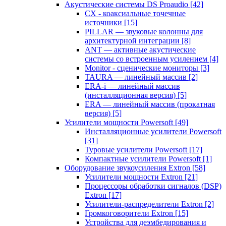
Акустические системы DS Proaudio
[42]
CX - коаксиальные точечные
источники
[15]
PILLAR — звуковые колонны для
архитектурной интеграции
[8]
ANT — активные акустические
системы со встроенным усилением
[4]
Monitor - сценические мониторы
[3]
TAURA — линейный массив
[2]
ERA-i — линейный массив
(инсталляционная версия)
[5]
ERA — линейный массив (прокатная
версия)
[5]
Усилители мощности Powersoft
[49]
Инсталляционные усилители Powersoft
[31]
Туровые усилители Powersoft
[17]
Компактные усилители Powersoft
[1]
Оборудование звукоусиления Extron
[58]
Усилители мощности Extron
[21]
Процессоры обработки сигналов (DSP)
Extron
[17]
Усилители-распределители Extron
[2]
Громкоговорители Extron
[15]
Устройства для деэмбедирования и