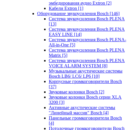
эмбедирования аудио Extron
[2]
Кабели Extron
[1]
Оборудование звукоусиления Bosch
[146]
Система звукоусиления Bosch PLENA
[13]
Система звукоусиления Bosch PLENA
EASY LINE
[14]
Система звукоусиления Bosch PLENA-
All-in-One
[5]
Система звукоусиления Bosch PLENA
Matrix
[5]
Система звукоусиления Bosch PLENA
VOICE ALARM SYSTEM
[8]
Музыкальные акустические системы
Bosch LB6/ LC6/ LP6
[10]
Корпусные громкоговорители Bosch
[37]
Звуковые колонки Bosch
[2]
Звуковые колонки Bosch серии XLA
3200
[3]
Активные акустические системы
"Линейный массив" Bosch
[4]
Панельные громкоговорители Bosch
[4]
Потолочные громкоговорители Bosch