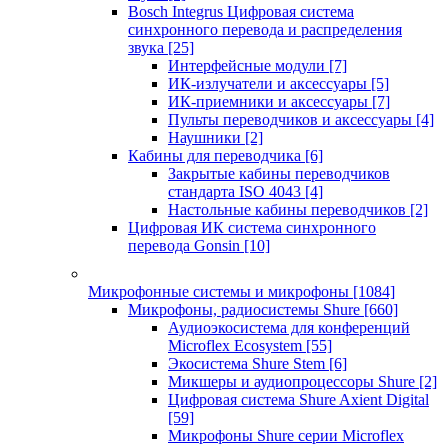
Bosch Integrus Цифровая система
синхронного перевода и распределения
звука
[25]
Интерфейсные модули
[7]
ИК-излучатели и аксессуары
[5]
ИК-приемники и аксессуары
[7]
Пульты переводчиков и аксессуары
[4]
Наушники
[2]
Кабины для переводчика
[6]
Закрытые кабины переводчиков
стандарта ISO 4043
[4]
Настольные кабины переводчиков
[2]
Цифровая ИК система синхронного
перевода Gonsin
[10]
Микрофонные системы и микрофоны
[1084]
Микрофоны, радиосистемы Shure
[660]
Аудиоэкосистема для конференций
Microflex Ecosystem
[55]
Экосистема Shure Stem
[6]
Микшеры и аудиопроцессоры Shure
[2]
Цифровая система Shure Axient Digital
[59]
Микрофоны Shure серии Microflex