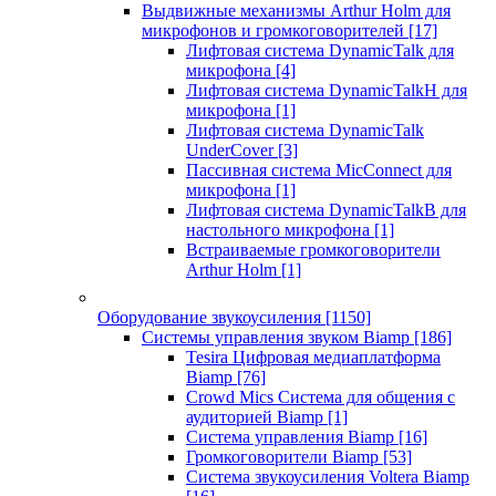
Выдвижные механизмы Arthur Holm для
микрофонов и громкоговорителей
[17]
Лифтовая система DynamicTalk для
микрофона
[4]
Лифтовая система DynamicTalkH для
микрофона
[1]
Лифтовая система DynamicTalk
UnderCover
[3]
Пассивная система MicConnect для
микрофона
[1]
Лифтовая система DynamicTalkB для
настольного микрофона
[1]
Встраиваемые громкоговорители
Arthur Holm
[1]
Оборудование звукоусиления
[1150]
Системы управления звуком Biamp
[186]
Tesira Цифровая медиаплатформа
Biamp
[76]
Crowd Mics Система для общения с
аудиторией Biamp
[1]
Система управления Biamp
[16]
Громкоговорители Biamp
[53]
Система звукоусиления Voltera Biamp