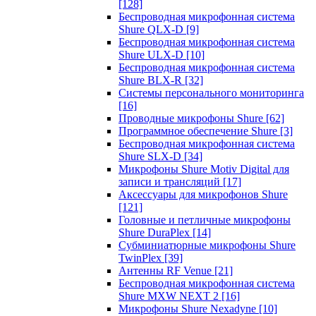
[128]
Беспроводная микрофонная система
Shure QLX-D
[9]
Беспроводная микрофонная система
Shure ULX-D
[10]
Беспроводная микрофонная система
Shure BLX-R
[32]
Системы персонального мониторинга
[16]
Проводные микрофоны Shure
[62]
Программное обеспечение Shure
[3]
Беспроводная микрофонная система
Shure SLX-D
[34]
Микрофоны Shure Motiv Digital для
записи и трансляций
[17]
Аксессуары для микрофонов Shure
[121]
Головные и петличные микрофоны
Shure DuraPlex
[14]
Субминиатюрные микрофоны Shure
TwinPlex
[39]
Антенны RF Venue
[21]
Беспроводная микрофонная система
Shure MXW NEXT 2
[16]
Микрофоны Shure Nexadyne
[10]