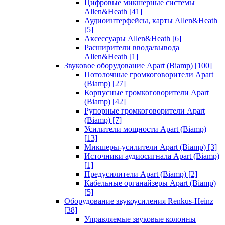
Цифровые микшерные системы
Allen&Heath
[41]
Аудиоинтерфейсы, карты Allen&Heath
[5]
Аксессуары Allen&Heath
[6]
Расширители ввода/вывода
Allen&Heath
[1]
Звуковое оборудование Apart (Biamp)
[100]
Потолочные громкоговорители Apart
(Biamp)
[27]
Корпусные громкоговорители Apart
(Biamp)
[42]
Рупорные громкоговорители Apart
(Biamp)
[7]
Усилители мощности Apart (Biamp)
[13]
Микшеры-усилители Apart (Biamp)
[3]
Источники аудиосигнала Apart (Biamp)
[1]
Предусилители Apart (Biamp)
[2]
Кабельные органайзеры Apart (Biamp)
[5]
Оборудование звукоусиления Renkus-Heinz
[38]
Управляемые звуковые колонны