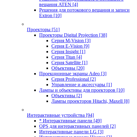
вещания ATEN
[4]
Решения для потокового вещания и записи
Extron
[10]
Проекторы
[51]
Проекторы Digital Projection
[38]
Серия M-Vision
[3]
Серия E-Vision
[9]
Серия Insight
[1]
Серия Titan
[4]
Серия Satellite
[1]
Объективы
[20]
Проекционные экраны Adeo
[3]
Серия Professional
[2]
Управление и аксессуары
[1]
Лампы и объективы для проекторов
[10]
Объективы
[2]
Лампы проекторов Hitachi, Maxell
[8]
Интерактивные устройства
[94]
* Интерактивные панели
[49]
OPS для интерактивных панелей
[2]
Интерактивные панели LG
[3]