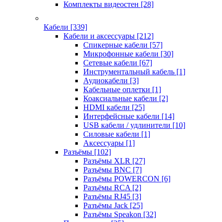
Комплекты видеостен
[28]
Кабели
[339]
Кабели и аксессуары
[212]
Спикерные кабели
[57]
Микрофонные кабели
[30]
Сетевые кабели
[67]
Инструментальный кабель
[1]
Аудиокабели
[3]
Кабельные оплетки
[1]
Коаксиальные кабели
[2]
HDMI кабели
[25]
Интерфейсные кабели
[14]
USB кабели / удлинители
[10]
Силовые кабели
[1]
Аксессуары
[1]
Разъёмы
[102]
Разъёмы XLR
[27]
Разъёмы BNC
[7]
Разъёмы POWERCON
[6]
Разъёмы RCA
[2]
Разъёмы RJ45
[3]
Разъёмы Jack
[25]
Разъёмы Speakon
[32]