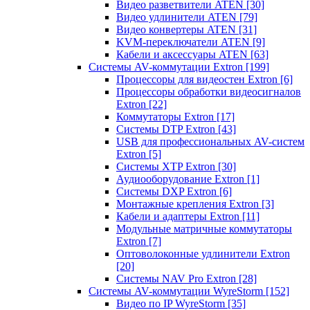
Видео разветвители ATEN
[30]
Видео удлинители ATEN
[79]
Видео конвертеры ATEN
[31]
KVM-переключатели ATEN
[9]
Кабели и аксессуары ATEN
[63]
Системы AV-коммутации Extron
[199]
Процессоры для видеостен Extron
[6]
Процессоры обработки видеосигналов
Extron
[22]
Коммутаторы Extron
[17]
Системы DTP Extron
[43]
USB для профессиональных AV-систем
Extron
[5]
Системы XTP Extron
[30]
Аудиооборудование Extron
[1]
Системы DXP Extron
[6]
Монтажные крепления Extron
[3]
Кабели и адаптеры Extron
[11]
Модульные матричные коммутаторы
Extron
[7]
Оптоволоконные удлинители Extron
[20]
Системы NAV Pro Extron
[28]
Системы AV-коммутации WyreStorm
[152]
Видео по IP WyreStorm
[35]