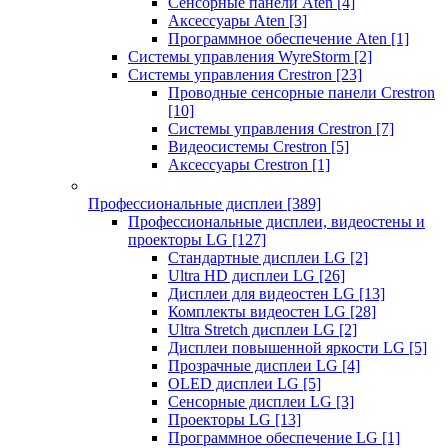
Сенсорные панели Aten
[4]
Аксессуары Aten
[3]
Программное обеспечение Aten
[1]
Системы управления WyreStorm
[2]
Системы управления Crestron
[23]
Проводные сенсорные панели Crestron
[10]
Системы управления Crestron
[7]
Видеосистемы Crestron
[5]
Аксессуары Crestron
[1]
Профессиональные дисплеи
[389]
Профессиональные дисплеи, видеостены и
проекторы LG
[127]
Стандартные дисплеи LG
[2]
Ultra HD дисплеи LG
[26]
Дисплеи для видеостен LG
[13]
Комплекты видеостен LG
[28]
Ultra Stretch дисплеи LG
[2]
Дисплеи повышенной яркости LG
[5]
Прозрачные дисплеи LG
[4]
OLED дисплеи LG
[5]
Сенсорные дисплеи LG
[3]
Проекторы LG
[13]
Программное обеспечение LG
[1]