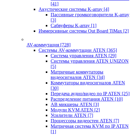
[41]
Акустические системы K-array
[4]
Пассивные громкоговорители K-array
[3]
Сабвуферы K-array
[1]
Иммерсивные системы Out Board TiMax
[2]
AV-коммутация
[728]
Системы AV-коммутации ATEN
[365]
Система управления ATEN
[29]
Системы управления ATEN UNIZON
[5]
Матричные коммутаторы
видеосигналов ATEN
[34]
Коммутаторы видеосигналов ATEN
[30]
Передача аудио/видео по IP ATEN
[25]
Распределение питания ATEN
[10]
АВ микшеры ATEN
[3]
Модули KVM ATEN
[2]
Усилители ATEN
[7]
Процессоры видеостен ATEN
[7]
Матричная система KVM по IP ATEN
[1]