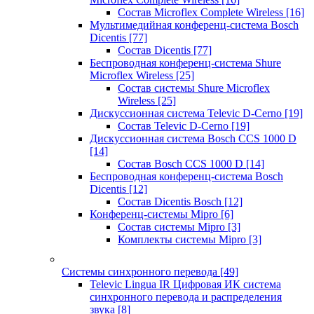
Состав Microflex Complete Wireless
[16]
Мультимедийная конференц-система Bosch
Dicentis
[77]
Состав Dicentis
[77]
Беспроводная конференц-система Shure
Microflex Wireless
[25]
Состав системы Shure Microflex
Wireless
[25]
Дискуссионная система Televic D-Cerno
[19]
Состав Televic D-Cerno
[19]
Дискуссионная система Bosch CCS 1000 D
[14]
Состав Bosch CCS 1000 D
[14]
Беспроводная конференц-система Bosch
Dicentis
[12]
Состав Dicentis Bosch
[12]
Конференц-системы Mipro
[6]
Состав системы Mipro
[3]
Комплекты системы Mipro
[3]
Системы синхронного перевода
[49]
Televic Lingua IR Цифровая ИК система
синхронного перевода и распределения
звука
[8]