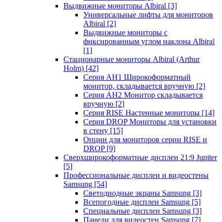
Выдвижные мониторы Albiral
[3]
Универсальные лифты для мониторов
Albiral
[2]
Выдвижные мониторы с
фиксированным углом наклона Albiral
[1]
Стационарные мониторы Albiral (Arthur
Holm)
[42]
Серия AH1 Широкоформатный
монитор, складывается вручную
[2]
Серия AH2 Монитор складывается
вручную
[2]
Серия RISE Настенные мониторы
[14]
Серия DROP Мониторы для установки
в стену
[15]
Опции для мониторов серии RISE и
DROP
[9]
Сверхширокоформатные дисплеи 21:9 Jupiter
[5]
Профессиональные дисплеи и видеостены
Samsung
[54]
Светодиодные экраны Samsung
[3]
Всепогодные дисплеи Samsung
[5]
Специальные дисплеи Samsung
[3]
Панели для видеостен Samsung
[7]