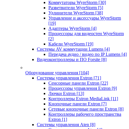
Коммутаторы WyreStorm
[30]
Разветвители WyreStorm
[5]
Удлинители WyreStorm
[38]
Управление и аксессуары WyreStorm
[19]
Адаптеры WyreStorm
[4]
Процессоры для видеостен WyreStorm
[2]
Кабели WyreStorm
[19]
Системы AV коммутации Lumens
[4]
Передача аудио / видео по IP Lumens
[4]
Видеоконтроллеры и ПО Forsite
[8]
Оборудование управления
[104]
Системы управления Extron
[71]
Сенсорные панели Extron
[22]
Процессоры управления Extron
[9]
Лючки Extron
[13]
Контроллеры Extron MediaLink
[11]
Кнопочные панели Extron
[7]
Сетевые кнопочные панели Extron
[8]
Контроллеры рабочего пространства
Extron
[1]
Системы управления Aten
[8]