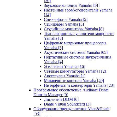
[20]
Звуковые колонны Yamaha
[14]
Настенные громкоговорители Yamaha
[14]
Спикерфоны Yamaha
[5]
Саундбары Yamaha
[3]
Студийные мониторы Yamaha
[8]
Трансляционные усилители мощности
Yamaha
[8]
Цифровые матричные процессоры
Yamaha
[5]
Акустические системы Yamaha
[65]
Портативные системы звукоусиления
Yamaha
[4]
Усилители Yamaha
[16]
Сетевые коммутаторы Yamaha
[12]
Аксессуары Yamaha
[1]
Микшерные консоли Yamaha
[40]
Интерфейсы и конвертеры Yamaha
[23]
Программное обеспечение Audinate Dante
Domain Manager
[9]
Лицензии DDM
[6]
Dante Virtual Soundcard
[3]
Оборудование звукоусиления Allen&Heath
[53]