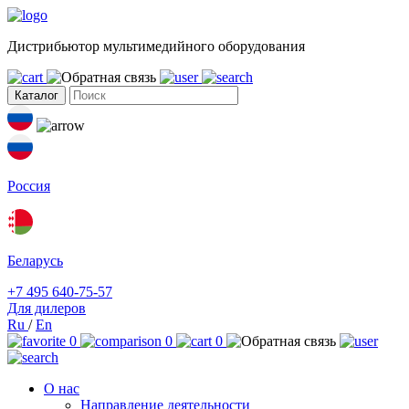
Дистрибьютор мультимедийного оборудования
Каталог
Россия
Беларусь
+7 495 640-75-57
Для дилеров
Ru
/
En
0
0
0
О нас
Направление деятельности