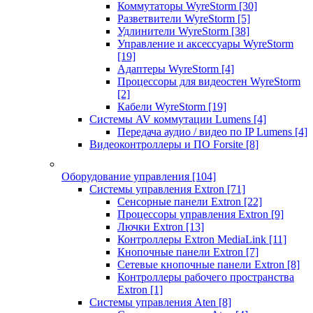
Коммутаторы WyreStorm
[30]
Разветвители WyreStorm
[5]
Удлинители WyreStorm
[38]
Управление и аксессуары WyreStorm
[19]
Адаптеры WyreStorm
[4]
Процессоры для видеостен WyreStorm
[2]
Кабели WyreStorm
[19]
Системы AV коммутации Lumens
[4]
Передача аудио / видео по IP Lumens
[4]
Видеоконтроллеры и ПО Forsite
[8]
Оборудование управления
[104]
Системы управления Extron
[71]
Сенсорные панели Extron
[22]
Процессоры управления Extron
[9]
Лючки Extron
[13]
Контроллеры Extron MediaLink
[11]
Кнопочные панели Extron
[7]
Сетевые кнопочные панели Extron
[8]
Контроллеры рабочего пространства
Extron
[1]
Системы управления Aten
[8]