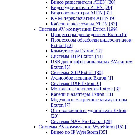
Видео разветвители ATEN
[30]
Видео удлинители ATEN
[79]
Видео конвертеры ATEN
[31]
KVM-переключатели ATEN
[9]
Кабели и аксессуары ATEN
[63]
Системы AV-коммутации Extron
[199]
Процессоры для видеостен Extron
[6]
Процессоры обработки видеосигналов
Extron
[22]
Коммутаторы Extron
[17]
Системы DTP Extron
[43]
USB для профессиональных AV-систем
Extron
[5]
Системы XTP Extron
[30]
Аудиооборудование Extron
[1]
Системы DXP Extron
[6]
Монтажные крепления Extron
[3]
Кабели и адаптеры Extron
[11]
Модульные матричные коммутаторы
Extron
[7]
Оптоволоконные удлинители Extron
[20]
Системы NAV Pro Extron
[28]
Системы AV-коммутации WyreStorm
[152]
Видео по IP WyreStorm
[35]