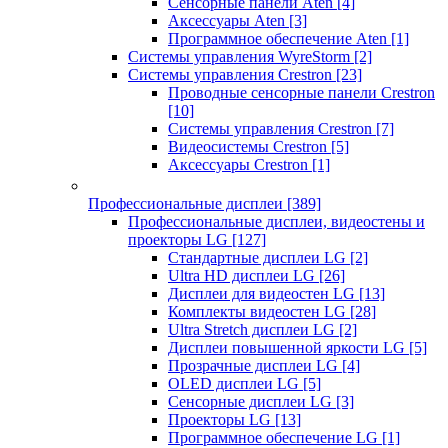
Сенсорные панели Aten
[4]
Аксессуары Aten
[3]
Программное обеспечение Aten
[1]
Системы управления WyreStorm
[2]
Системы управления Crestron
[23]
Проводные сенсорные панели Crestron
[10]
Системы управления Crestron
[7]
Видеосистемы Crestron
[5]
Аксессуары Crestron
[1]
Профессиональные дисплеи
[389]
Профессиональные дисплеи, видеостены и
проекторы LG
[127]
Стандартные дисплеи LG
[2]
Ultra HD дисплеи LG
[26]
Дисплеи для видеостен LG
[13]
Комплекты видеостен LG
[28]
Ultra Stretch дисплеи LG
[2]
Дисплеи повышенной яркости LG
[5]
Прозрачные дисплеи LG
[4]
OLED дисплеи LG
[5]
Сенсорные дисплеи LG
[3]
Проекторы LG
[13]
Программное обеспечение LG
[1]