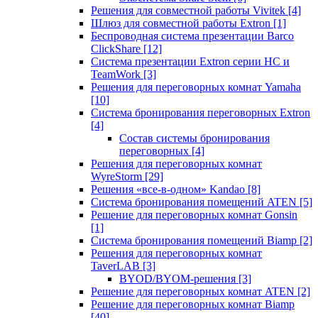
Решения для совместной работы Vivitek
[4]
Шлюз для совместной работы Extron
[1]
Беспроводная система презентации Barco
ClickShare
[12]
Система презентации Extron серии HC и
TeamWork
[3]
Решения для переговорных комнат Yamaha
[10]
Система бронирования переговорных Extron
[4]
Состав системы бронирования
переговорных
[4]
Решения для переговорных комнат
WyreStorm
[29]
Решения «все-в-одном» Kandao
[8]
Система бронирования помещений ATEN
[5]
Решение для переговорных комнат Gonsin
[1]
Система бронирования помещений Biamp
[2]
Решения для переговорных комнат
TaverLAB
[3]
BYOD/BYOM-решения
[3]
Решение для переговорных комнат ATEN
[2]
Решение для переговорных комнат Biamp
[40]