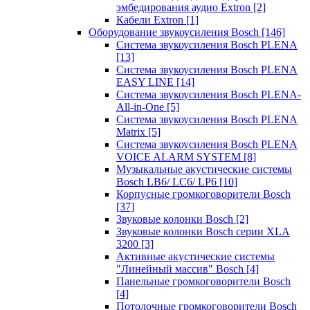
эмбедирования аудио Extron
[2]
Кабели Extron
[1]
Оборудование звукоусиления Bosch
[146]
Система звукоусиления Bosch PLENA
[13]
Система звукоусиления Bosch PLENA
EASY LINE
[14]
Система звукоусиления Bosch PLENA-
All-in-One
[5]
Система звукоусиления Bosch PLENA
Matrix
[5]
Система звукоусиления Bosch PLENA
VOICE ALARM SYSTEM
[8]
Музыкальные акустические системы
Bosch LB6/ LC6/ LP6
[10]
Корпусные громкоговорители Bosch
[37]
Звуковые колонки Bosch
[2]
Звуковые колонки Bosch серии XLA
3200
[3]
Активные акустические системы
"Линейный массив" Bosch
[4]
Панельные громкоговорители Bosch
[4]
Потолочные громкоговорители Bosch