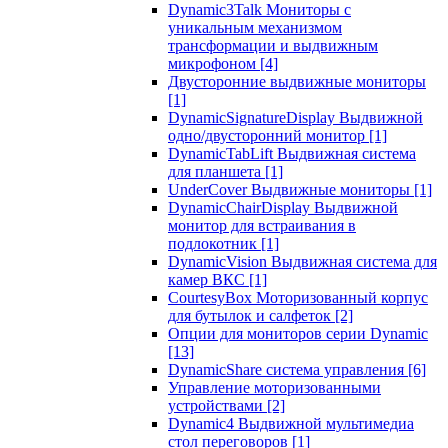
Dynamic3Talk Мониторы с
уникальным механизмом
трансформации и выдвижным
микрофоном
[4]
Двусторонние выдвижные мониторы
[1]
DynamicSignatureDisplay Выдвижной
одно/двусторонний монитор
[1]
DynamicTabLift Выдвижная система
для планшета
[1]
UnderCover Выдвижные мониторы
[1]
DynamicChairDisplay Выдвижной
монитор для встраивания в
подлокотник
[1]
DynamicVision Выдвижная система для
камер ВКС
[1]
CourtesyBox Моторизованный корпус
для бутылок и салфеток
[2]
Опции для мониторов серии Dynamic
[13]
DynamicShare система управления
[6]
Управление моторизованными
устройствами
[2]
Dynamic4 Выдвижной мультимедиа
стол переговоров
[1]