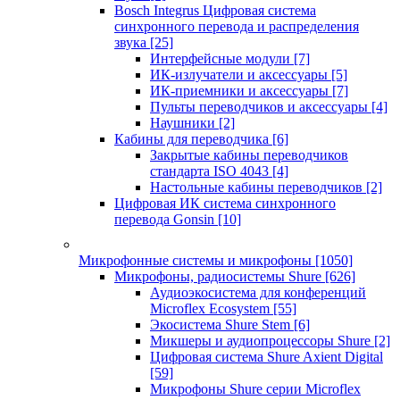
Bosch Integrus Цифровая система
синхронного перевода и распределения
звука
[25]
Интерфейсные модули
[7]
ИК-излучатели и аксессуары
[5]
ИК-приемники и аксессуары
[7]
Пульты переводчиков и аксессуары
[4]
Наушники
[2]
Кабины для переводчика
[6]
Закрытые кабины переводчиков
стандарта ISO 4043
[4]
Настольные кабины переводчиков
[2]
Цифровая ИК система синхронного
перевода Gonsin
[10]
Микрофонные системы и микрофоны
[1050]
Микрофоны, радиосистемы Shure
[626]
Аудиоэкосистема для конференций
Microflex Ecosystem
[55]
Экосистема Shure Stem
[6]
Микшеры и аудиопроцессоры Shure
[2]
Цифровая система Shure Axient Digital
[59]
Микрофоны Shure серии Microflex