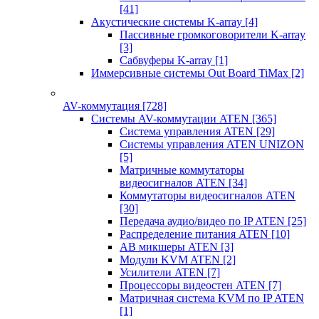
[41]
Акустические системы K-array
[4]
Пассивные громкоговорители K-array
[3]
Сабвуферы K-array
[1]
Иммерсивные системы Out Board TiMax
[2]
AV-коммутация
[728]
Системы AV-коммутации ATEN
[365]
Система управления ATEN
[29]
Системы управления ATEN UNIZON
[5]
Матричные коммутаторы
видеосигналов ATEN
[34]
Коммутаторы видеосигналов ATEN
[30]
Передача аудио/видео по IP ATEN
[25]
Распределение питания ATEN
[10]
АВ микшеры ATEN
[3]
Модули KVM ATEN
[2]
Усилители ATEN
[7]
Процессоры видеостен ATEN
[7]
Матричная система KVM по IP ATEN
[1]