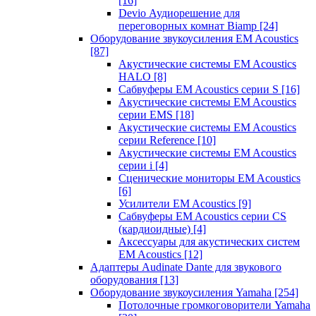
[16]
Devio Аудиорешение для
переговорных комнат Biamp
[24]
Оборудование звукоусиления EM Acoustics
[87]
Акустические системы EM Acoustics
HALO
[8]
Сабвуферы EM Acoustics серии S
[16]
Акустические системы EM Acoustics
серии EMS
[18]
Акустические системы EM Acoustics
серии Reference
[10]
Акустические системы EM Acoustics
серии i
[4]
Сценические мониторы EM Acoustics
[6]
Усилители EM Acoustics
[9]
Сабвуферы EM Acoustics серии CS
(кардиоидные)
[4]
Аксессуары для акустических систем
EM Acoustics
[12]
Адаптеры Audinate Dante для звукового
оборудования
[13]
Оборудование звукоусиления Yamaha
[254]
Потолочные громкоговорители Yamaha