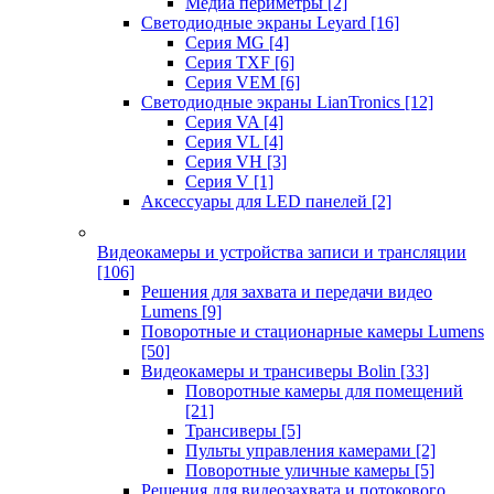
Медиа периметры
[2]
Светодиодные экраны Leyard
[16]
Серия MG
[4]
Серия TXF
[6]
Серия VEM
[6]
Светодиодные экраны LianTronics
[12]
Серия VA
[4]
Серия VL
[4]
Серия VH
[3]
Серия V
[1]
Аксессуары для LED панелей
[2]
Видеокамеры и устройства записи и трансляции
[106]
Решения для захвата и передачи видео
Lumens
[9]
Поворотные и стационарные камеры Lumens
[50]
Видеокамеры и трансиверы Bolin
[33]
Поворотные камеры для помещений
[21]
Трансиверы
[5]
Пульты управления камерами
[2]
Поворотные уличные камеры
[5]
Решения для видеозахвата и потокового