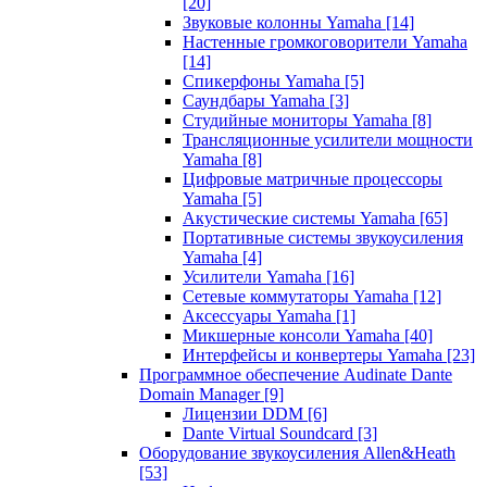
[20]
Звуковые колонны Yamaha
[14]
Настенные громкоговорители Yamaha
[14]
Спикерфоны Yamaha
[5]
Саундбары Yamaha
[3]
Студийные мониторы Yamaha
[8]
Трансляционные усилители мощности
Yamaha
[8]
Цифровые матричные процессоры
Yamaha
[5]
Акустические системы Yamaha
[65]
Портативные системы звукоусиления
Yamaha
[4]
Усилители Yamaha
[16]
Сетевые коммутаторы Yamaha
[12]
Аксессуары Yamaha
[1]
Микшерные консоли Yamaha
[40]
Интерфейсы и конвертеры Yamaha
[23]
Программное обеспечение Audinate Dante
Domain Manager
[9]
Лицензии DDM
[6]
Dante Virtual Soundcard
[3]
Оборудование звукоусиления Allen&Heath
[53]