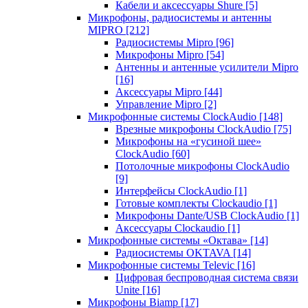
Кабели и аксессуары Shure
[5]
Микрофоны, радиосистемы и антенны
MIPRO
[212]
Радиосистемы Mipro
[96]
Микрофоны Mipro
[54]
Антенны и антенные усилители Mipro
[16]
Аксессуары Mipro
[44]
Управление Mipro
[2]
Микрофонные системы ClockAudio
[148]
Врезные микрофоны ClockAudio
[75]
Микрофоны на «гусиной шее»
ClockAudio
[60]
Потолочные микрофоны ClockAudio
[9]
Интерфейсы ClockAudio
[1]
Готовые комплекты Clockaudio
[1]
Микрофоны Dante/USB ClockAudio
[1]
Аксессуары Clockaudio
[1]
Микрофонные системы «Октава»
[14]
Радиосистемы OKTAVA
[14]
Микрофонные системы Televic
[16]
Цифровая беспроводная система связи
Unite
[16]
Микрофоны Biamp
[17]