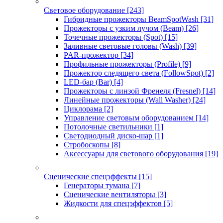
Световое оборудование
[243]
Гибридные прожекторы BeamSpotWash
[31]
Прожекторы с узким лучом (Beam)
[26]
Точечные прожекторы (Spot)
[15]
Заливные световые головы (Wash)
[39]
PAR-прожектор
[34]
Профильные прожекторы (Profile)
[9]
Прожектор следящего света (FollowSpot)
[2]
LED-бар (Bar)
[4]
Прожекторы с линзой Френеля (Fresnel)
[14]
Линейные прожекторы (Wall Washer)
[24]
Циклорама
[2]
Управление световым оборудованием
[14]
Потолочные светильники
[1]
Светодиодный диско-шар
[1]
Стробоскопы
[8]
Аксессуары для светового оборудования
[19]
Сценические спецэффекты
[15]
Генераторы тумана
[7]
Сценические вентиляторы
[3]
Жидкости для спецэффектов
[5]