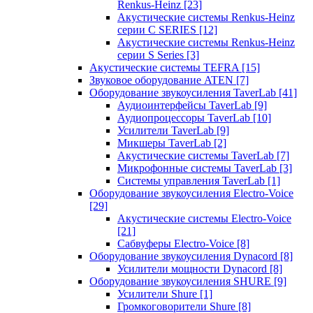
Renkus-Heinz
[23]
Акустические системы Renkus-Heinz
серии C SERIES
[12]
Акустические системы Renkus-Heinz
серии S Series
[3]
Акустические системы TEFRA
[15]
Звуковое оборудование ATEN
[7]
Оборудование звукоусиления TaverLab
[41]
Аудиоинтерфейсы TaverLab
[9]
Аудиопроцессоры TaverLab
[10]
Усилители TaverLab
[9]
Микшеры TaverLab
[2]
Акустические системы TaverLab
[7]
Микрофонные системы TaverLab
[3]
Системы управления TaverLab
[1]
Оборудование звукоусиления Electro-Voice
[29]
Акустические системы Electro-Voice
[21]
Сабвуферы Electro-Voice
[8]
Оборудование звукоусиления Dynacord
[8]
Усилители мощности Dynacord
[8]
Оборудование звукоусиления SHURE
[9]
Усилители Shure
[1]
Громкоговорители Shure
[8]