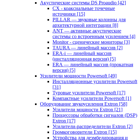
Акустические системы DS Proaudio
[42]
CX - коаксиальные точечные
источники
[15]
PILLAR — звуковые колонны для
архитектурной интеграции
[8]
ANT — активные акустические
системы со встроенным усилением
[4]
Monitor - сценические мониторы
[3]
TAURA — линейный массив
[2]
ERA-i — линейный массив
(инсталляционная версия)
[5]
ERA — линейный массив (прокатная
версия)
[5]
Усилители мощности Powersoft
[49]
Инсталляционные усилители Powersoft
[31]
Туровые усилители Powersoft
[17]
Компактные усилители Powersoft
[1]
Оборудование звукоусиления Extron
[58]
Усилители мощности Extron
[21]
Процессоры обработки сигналов (DSP)
Extron
[17]
Усилители-распределители Extron
[2]
Громкоговорители Extron
[15]
Устройства для деэмбедирования и