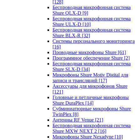
[128]
Беспроводная микрофонная система
Shure QLX-D
[9]
Беспроводная микрофонная система
Shure ULX-D
[10]
Беспроводная микрофонная система
Shure BLX-R
[32]
Системы персонального мониторинга
[16]
Проводные микрофоны Shure
[61]
Программное обеспечение Shure
[2]
Беспроводная микрофонная система
Shure SLX-D
[34]
Микрофоны Shure Motiv Digital для
записи и трансляций
[17]
Аксессуары для микрофонов Shure
[121]
Головные и петличные микрофоны
Shure DuraPlex
[14]
Субминиатюрные микрофоны Shure
TwinPlex
[8]
Антенны RF Venue
[21]
Беспроводная микрофонная система
Shure MXW NEXT 2
[16]
Микрофоны Shure Nexadyne
[10]