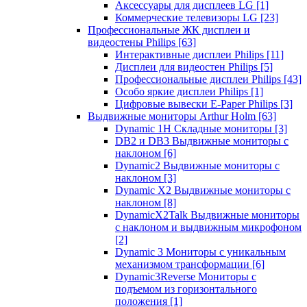
Аксессуары для дисплеев LG
[1]
Коммерческие телевизоры LG
[23]
Профессиональные ЖК дисплеи и
видеостены Philips
[63]
Интерактивные дисплеи Philips
[11]
Дисплеи для видеостен Philips
[5]
Профессиональные дисплеи Philips
[43]
Особо яркие дисплеи Philips
[1]
Цифровые вывески E-Paper Philips
[3]
Выдвижные мониторы Arthur Holm
[63]
Dynamic 1Н Складные мониторы
[3]
DB2 и DB3 Выдвижные мониторы с
наклоном
[6]
Dynamic2 Выдвижные мониторы с
наклоном
[3]
Dynamic X2 Выдвижные мониторы с
наклоном
[8]
DynamicX2Talk Выдвижные мониторы
с наклоном и выдвижным микрофоном
[2]
Dynamic 3 Мониторы с уникальным
механизмом трансформации
[6]
Dynamic3Reverse Мониторы с
подъемом из горизонтального
положения
[1]