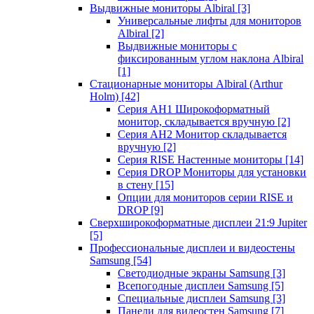
Выдвижные мониторы Albiral
[3]
Универсальные лифты для мониторов
Albiral
[2]
Выдвижные мониторы с
фиксированным углом наклона Albiral
[1]
Стационарные мониторы Albiral (Arthur
Holm)
[42]
Серия AH1 Широкоформатный
монитор, складывается вручную
[2]
Серия AH2 Монитор складывается
вручную
[2]
Серия RISE Настенные мониторы
[14]
Серия DROP Мониторы для установки
в стену
[15]
Опции для мониторов серии RISE и
DROP
[9]
Сверхширокоформатные дисплеи 21:9 Jupiter
[5]
Профессиональные дисплеи и видеостены
Samsung
[54]
Светодиодные экраны Samsung
[3]
Всепогодные дисплеи Samsung
[5]
Специальные дисплеи Samsung
[3]
Панели для видеостен Samsung
[7]