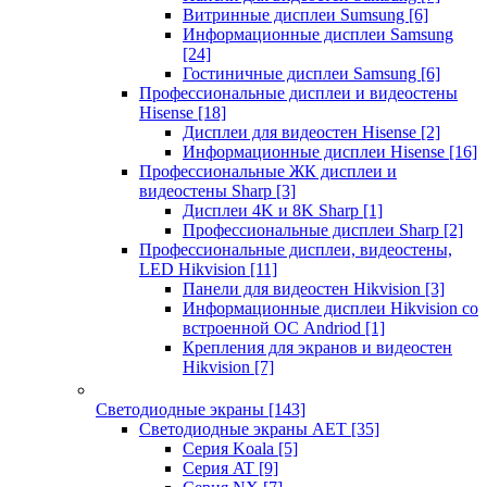
Витринные дисплеи Sumsung
[6]
Информационные дисплеи Samsung
[24]
Гостиничные дисплеи Samsung
[6]
Профессиональные дисплеи и видеостены
Hisense
[18]
Дисплеи для видеостен Hisense
[2]
Информационные дисплеи Hisense
[16]
Профессиональные ЖК дисплеи и
видеостены Sharp
[3]
Дисплеи 4K и 8K Sharp
[1]
Профессиональные дисплеи Sharp
[2]
Профессиональные дисплеи, видеостены,
LED Hikvision
[11]
Панели для видеостен Hikvision
[3]
Информационные дисплеи Hikvision со
встроенной ОС Andriod
[1]
Крепления для экранов и видеостен
Hikvision
[7]
Светодиодные экраны
[143]
Светодиодные экраны AET
[35]
Cерия Koala
[5]
Серия AT
[9]