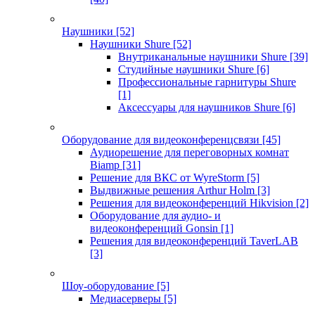
Наушники
[52]
Наушники Shure
[52]
Внутриканальные наушники Shure
[39]
Студийные наушники Shure
[6]
Профессиональные гарнитуры Shure
[1]
Аксессуары для наушников Shure
[6]
Оборудование для видеоконференцсвязи
[45]
Аудиорешение для переговорных комнат
Biamp
[31]
Решение для ВКС от WyreStorm
[5]
Выдвижные решения Arthur Holm
[3]
Решения для видеоконференций Hikvision
[2]
Оборудование для аудио- и
видеоконференций Gonsin
[1]
Решения для видеоконференций TaverLAB
[3]
Шоу-оборудование
[5]
Медиасерверы
[5]