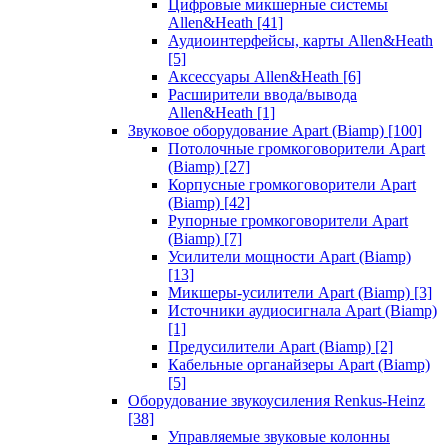
Цифровые микшерные системы
Allen&Heath
[41]
Аудиоинтерфейсы, карты Allen&Heath
[5]
Аксессуары Allen&Heath
[6]
Расширители ввода/вывода
Allen&Heath
[1]
Звуковое оборудование Apart (Biamp)
[100]
Потолочные громкоговорители Apart
(Biamp)
[27]
Корпусные громкоговорители Apart
(Biamp)
[42]
Рупорные громкоговорители Apart
(Biamp)
[7]
Усилители мощности Apart (Biamp)
[13]
Микшеры-усилители Apart (Biamp)
[3]
Источники аудиосигнала Apart (Biamp)
[1]
Предусилители Apart (Biamp)
[2]
Кабельные органайзеры Apart (Biamp)
[5]
Оборудование звукоусиления Renkus-Heinz
[38]
Управляемые звуковые колонны