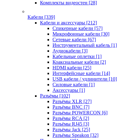
Комплекты видеостен
[28]
Кабели
[339]
Кабели и аксессуары
[212]
Спикерные кабели
[57]
Микрофонные кабели
[30]
Сетевые кабели
[67]
Инструментальный кабель
[1]
Аудиокабели
[3]
Кабельные оплетки
[1]
Коаксиальные кабели
[2]
HDMI кабели
[25]
Интерфейсные кабели
[14]
USB кабели / удлинители
[10]
Силовые кабели
[1]
Аксессуары
[1]
Разъёмы
[102]
Разъёмы XLR
[27]
Разъёмы BNC
[7]
Разъёмы POWERCON
[6]
Разъёмы RCA
[2]
Разъёмы RJ45
[3]
Разъёмы Jack
[25]
Разъёмы Speakon
[32]