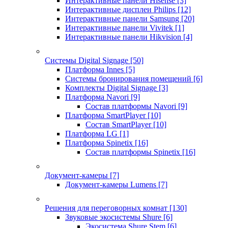
Интерактивные панели Hisense
[3]
Интерактивные дисплеи Philips
[12]
Интерактивные панели Samsung
[20]
Интерактивные панели Vivitek
[1]
Интерактивные панели Hikvision
[4]
Системы Digital Signage
[50]
Платформа Innes
[5]
Системы бронирования помещений
[6]
Комплекты Digital Signage
[3]
Платформа Navori
[9]
Состав платформы Navori
[9]
Платформа SmartPlayer
[10]
Состав SmartPlayer
[10]
Платформа LG
[1]
Платформа Spinetix
[16]
Состав платформы Spinetix
[16]
Документ-камеры
[7]
Документ-камеры Lumens
[7]
Решения для переговорных комнат
[130]
Звуковые экосистемы Shure
[6]
Экосистема Shure Stem
[6]