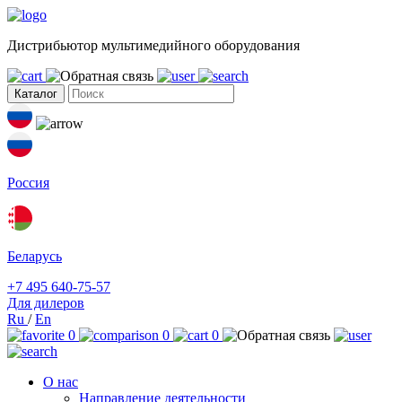
Дистрибьютор мультимедийного оборудования
Каталог
Россия
Беларусь
+7 495 640-75-57
Для дилеров
Ru
/
En
0
0
0
О нас
Направление деятельности