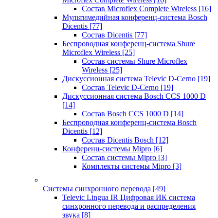
Состав Microflex Complete Wireless
[16]
Мультимедийная конференц-система Bosch
Dicentis
[77]
Состав Dicentis
[77]
Беспроводная конференц-система Shure
Microflex Wireless
[25]
Состав системы Shure Microflex
Wireless
[25]
Дискуссионная система Televic D-Cerno
[19]
Состав Televic D-Cerno
[19]
Дискуссионная система Bosch CCS 1000 D
[14]
Состав Bosch CCS 1000 D
[14]
Беспроводная конференц-система Bosch
Dicentis
[12]
Состав Dicentis Bosch
[12]
Конференц-системы Mipro
[6]
Состав системы Mipro
[3]
Комплекты системы Mipro
[3]
Системы синхронного перевода
[49]
Televic Lingua IR Цифровая ИК система
синхронного перевода и распределения
звука
[8]