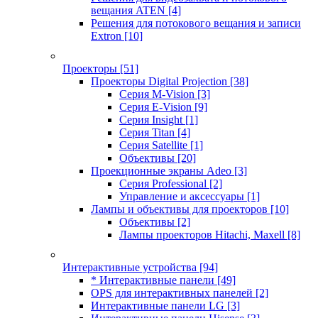
вещания ATEN
[4]
Решения для потокового вещания и записи
Extron
[10]
Проекторы
[51]
Проекторы Digital Projection
[38]
Серия M-Vision
[3]
Серия E-Vision
[9]
Серия Insight
[1]
Серия Titan
[4]
Серия Satellite
[1]
Объективы
[20]
Проекционные экраны Adeo
[3]
Серия Professional
[2]
Управление и аксессуары
[1]
Лампы и объективы для проекторов
[10]
Объективы
[2]
Лампы проекторов Hitachi, Maxell
[8]
Интерактивные устройства
[94]
* Интерактивные панели
[49]
OPS для интерактивных панелей
[2]
Интерактивные панели LG
[3]