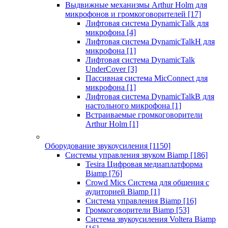
Выдвижные механизмы Arthur Holm для
микрофонов и громкоговорителей
[17]
Лифтовая система DynamicTalk для
микрофона
[4]
Лифтовая система DynamicTalkH для
микрофона
[1]
Лифтовая система DynamicTalk
UnderCover
[3]
Пассивная система MicConnect для
микрофона
[1]
Лифтовая система DynamicTalkB для
настольного микрофона
[1]
Встраиваемые громкоговорители
Arthur Holm
[1]
Оборудование звукоусиления
[1150]
Системы управления звуком Biamp
[186]
Tesira Цифровая медиаплатформа
Biamp
[76]
Crowd Mics Система для общения с
аудиторией Biamp
[1]
Система управления Biamp
[16]
Громкоговорители Biamp
[53]
Система звукоусиления Voltera Biamp