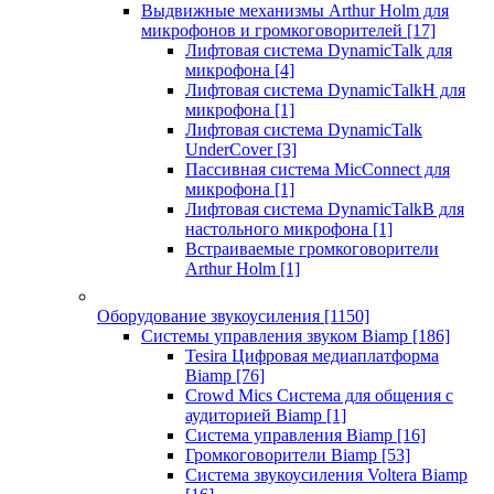
Выдвижные механизмы Arthur Holm для
микрофонов и громкоговорителей
[17]
Лифтовая система DynamicTalk для
микрофона
[4]
Лифтовая система DynamicTalkH для
микрофона
[1]
Лифтовая система DynamicTalk
UnderCover
[3]
Пассивная система MicConnect для
микрофона
[1]
Лифтовая система DynamicTalkB для
настольного микрофона
[1]
Встраиваемые громкоговорители
Arthur Holm
[1]
Оборудование звукоусиления
[1150]
Системы управления звуком Biamp
[186]
Tesira Цифровая медиаплатформа
Biamp
[76]
Crowd Mics Система для общения с
аудиторией Biamp
[1]
Система управления Biamp
[16]
Громкоговорители Biamp
[53]
Система звукоусиления Voltera Biamp