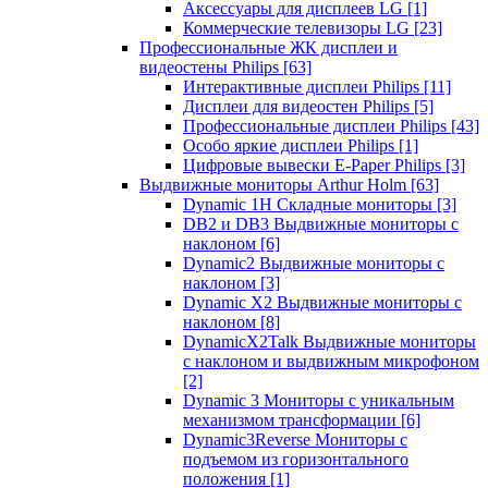
Аксессуары для дисплеев LG
[1]
Коммерческие телевизоры LG
[23]
Профессиональные ЖК дисплеи и
видеостены Philips
[63]
Интерактивные дисплеи Philips
[11]
Дисплеи для видеостен Philips
[5]
Профессиональные дисплеи Philips
[43]
Особо яркие дисплеи Philips
[1]
Цифровые вывески E-Paper Philips
[3]
Выдвижные мониторы Arthur Holm
[63]
Dynamic 1Н Складные мониторы
[3]
DB2 и DB3 Выдвижные мониторы с
наклоном
[6]
Dynamic2 Выдвижные мониторы с
наклоном
[3]
Dynamic X2 Выдвижные мониторы с
наклоном
[8]
DynamicX2Talk Выдвижные мониторы
с наклоном и выдвижным микрофоном
[2]
Dynamic 3 Мониторы с уникальным
механизмом трансформации
[6]
Dynamic3Reverse Мониторы с
подъемом из горизонтального
положения
[1]