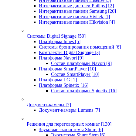
Интерактивные панели Hisense
[3]
Интерактивные дисплеи Philips
[12]
Интерактивные панели Samsung
[20]
Интерактивные панели Vivitek
[1]
Интерактивные панели Hikvision
[4]
Системы Digital Signage
[50]
Платформа Innes
[5]
Системы бронирования помещений
[6]
Комплекты Digital Signage
[3]
Платформа Navori
[9]
Состав платформы Navori
[9]
Платформа SmartPlayer
[10]
Состав SmartPlayer
[10]
Платформа LG
[1]
Платформа Spinetix
[16]
Состав платформы Spinetix
[16]
Документ-камеры
[7]
Документ-камеры Lumens
[7]
Решения для переговорных комнат
[130]
Звуковые экосистемы Shure
[6]
Экосистема Shure Stem
[6]