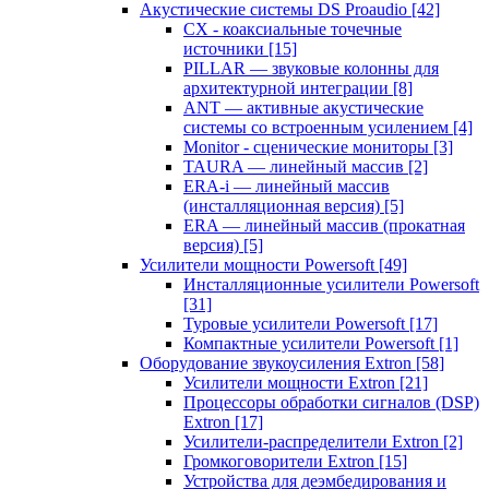
Акустические системы DS Proaudio
[42]
CX - коаксиальные точечные
источники
[15]
PILLAR — звуковые колонны для
архитектурной интеграции
[8]
ANT — активные акустические
системы со встроенным усилением
[4]
Monitor - сценические мониторы
[3]
TAURA — линейный массив
[2]
ERA-i — линейный массив
(инсталляционная версия)
[5]
ERA — линейный массив (прокатная
версия)
[5]
Усилители мощности Powersoft
[49]
Инсталляционные усилители Powersoft
[31]
Туровые усилители Powersoft
[17]
Компактные усилители Powersoft
[1]
Оборудование звукоусиления Extron
[58]
Усилители мощности Extron
[21]
Процессоры обработки сигналов (DSP)
Extron
[17]
Усилители-распределители Extron
[2]
Громкоговорители Extron
[15]
Устройства для деэмбедирования и