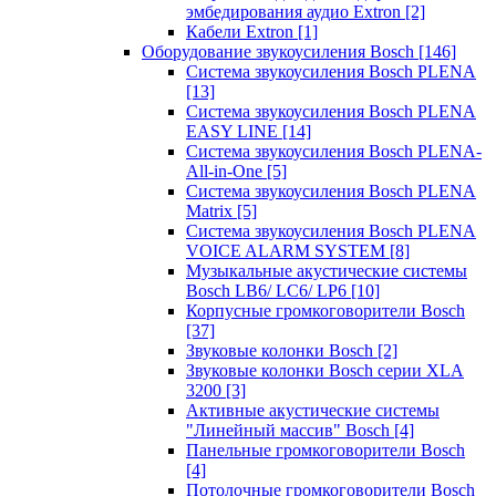
эмбедирования аудио Extron
[2]
Кабели Extron
[1]
Оборудование звукоусиления Bosch
[146]
Система звукоусиления Bosch PLENA
[13]
Система звукоусиления Bosch PLENA
EASY LINE
[14]
Система звукоусиления Bosch PLENA-
All-in-One
[5]
Система звукоусиления Bosch PLENA
Matrix
[5]
Система звукоусиления Bosch PLENA
VOICE ALARM SYSTEM
[8]
Музыкальные акустические системы
Bosch LB6/ LC6/ LP6
[10]
Корпусные громкоговорители Bosch
[37]
Звуковые колонки Bosch
[2]
Звуковые колонки Bosch серии XLA
3200
[3]
Активные акустические системы
"Линейный массив" Bosch
[4]
Панельные громкоговорители Bosch
[4]
Потолочные громкоговорители Bosch