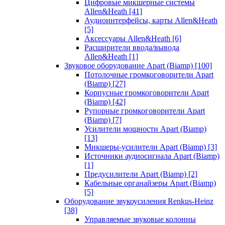
Цифровые микшерные системы
Allen&Heath
[41]
Аудиоинтерфейсы, карты Allen&Heath
[5]
Аксессуары Allen&Heath
[6]
Расширители ввода/вывода
Allen&Heath
[1]
Звуковое оборудование Apart (Biamp)
[100]
Потолочные громкоговорители Apart
(Biamp)
[27]
Корпусные громкоговорители Apart
(Biamp)
[42]
Рупорные громкоговорители Apart
(Biamp)
[7]
Усилители мощности Apart (Biamp)
[13]
Микшеры-усилители Apart (Biamp)
[3]
Источники аудиосигнала Apart (Biamp)
[1]
Предусилители Apart (Biamp)
[2]
Кабельные органайзеры Apart (Biamp)
[5]
Оборудование звукоусиления Renkus-Heinz
[38]
Управляемые звуковые колонны