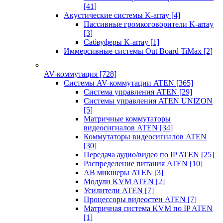
[41]
Акустические системы K-array
[4]
Пассивные громкоговорители K-array
[3]
Сабвуферы K-array
[1]
Иммерсивные системы Out Board TiMax
[2]
AV-коммутация
[728]
Системы AV-коммутации ATEN
[365]
Система управления ATEN
[29]
Системы управления ATEN UNIZON
[5]
Матричные коммутаторы
видеосигналов ATEN
[34]
Коммутаторы видеосигналов ATEN
[30]
Передача аудио/видео по IP ATEN
[25]
Распределение питания ATEN
[10]
АВ микшеры ATEN
[3]
Модули KVM ATEN
[2]
Усилители ATEN
[7]
Процессоры видеостен ATEN
[7]
Матричная система KVM по IP ATEN
[1]