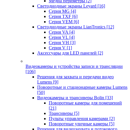
Медиа периметры
[2]
Светодиодные экраны Leyard
[16]
Серия MG
[4]
Серия TXF
[6]
Серия VEM
[6]
Светодиодные экраны LianTronics
[12]
Серия VA
[4]
Серия VL
[4]
Серия VH
[3]
Серия V
[1]
Аксессуары для LED панелей
[2]
Видеокамеры и устройства записи и трансляции
[106]
Решения для захвата и передачи видео
Lumens
[9]
Поворотные и стационарные камеры Lumens
[50]
Видеокамеры и трансиверы Bolin
[33]
Поворотные камеры для помещений
[21]
Трансиверы
[5]
Пульты управления камерами
[2]
Поворотные уличные камеры
[5]
Решения для видеозахвата и потокового