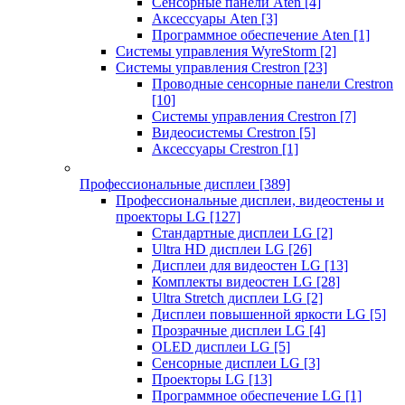
Сенсорные панели Aten
[4]
Аксессуары Aten
[3]
Программное обеспечение Aten
[1]
Системы управления WyreStorm
[2]
Системы управления Crestron
[23]
Проводные сенсорные панели Crestron
[10]
Системы управления Crestron
[7]
Видеосистемы Crestron
[5]
Аксессуары Crestron
[1]
Профессиональные дисплеи
[389]
Профессиональные дисплеи, видеостены и
проекторы LG
[127]
Стандартные дисплеи LG
[2]
Ultra HD дисплеи LG
[26]
Дисплеи для видеостен LG
[13]
Комплекты видеостен LG
[28]
Ultra Stretch дисплеи LG
[2]
Дисплеи повышенной яркости LG
[5]
Прозрачные дисплеи LG
[4]
OLED дисплеи LG
[5]
Сенсорные дисплеи LG
[3]
Проекторы LG
[13]
Программное обеспечение LG
[1]