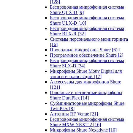
[128]
Беспроводная микрофонная система
Shure QLX-D
[9]
Беспроводная микрофонная система
Shure ULX-D
[10]
Беспроводная микрофонная система
Shure BLX-R
[32]
Системы персонального мониторинга
[16]
Проводные микрофоны Shure
[61]
Программное обеспечение Shure
[2]
Беспроводная микрофонная система
Shure SLX-D
[34]
Микрофоны Shure Motiv Digital для
записи и трансляций
[17]
Аксессуары для микрофонов Shure
[121]
Головные и петличные микрофоны
Shure DuraPlex
[14]
Субминиатюрные микрофоны Shure
TwinPlex
[8]
Антенны RF Venue
[21]
Беспроводная микрофонная система
Shure MXW NEXT 2
[16]
Микрофоны Shure Nexadyne
[10]