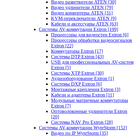
Видео разветвители ATEN
[30]
Видео удлинители ATEN
[79]
Видео конвертеры ATEN
[31]
KVM-переключатели ATEN
[9]
Кабели и аксессуары ATEN
[63]
Системы AV-коммутации Extron
[199]
Процессоры для видеостен Extron
[6]
Процессоры обработки видеосигналов
Extron
[22]
Коммутаторы Extron
[17]
Системы DTP Extron
[43]
USB для профессиональных AV-систем
Extron
[5]
Системы XTP Extron
[30]
Аудиооборудование Extron
[1]
Системы DXP Extron
[6]
Монтажные крепления Extron
[3]
Кабели и адаптеры Extron
[11]
Модульные матричные коммутаторы
Extron
[7]
Оптоволоконные удлинители Extron
[20]
Системы NAV Pro Extron
[28]
Системы AV-коммутации WyreStorm
[152]
Видео по IP WyreStorm
[35]