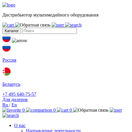
Дистрибьютор мультимедийного оборудования
Каталог
Россия
Беларусь
+7 495 640-75-57
Для дилеров
Ru
/
En
0
0
0
О нас
Направление деятельности