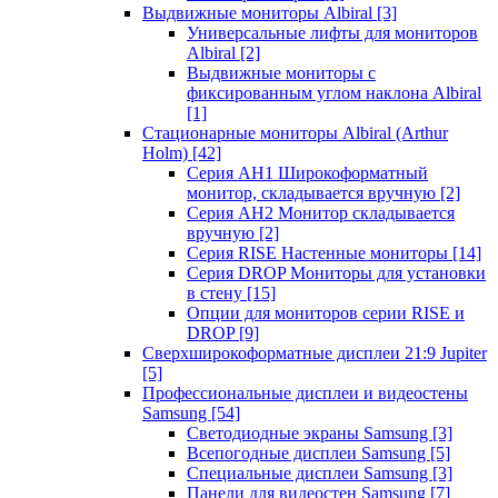
Выдвижные мониторы Albiral
[3]
Универсальные лифты для мониторов
Albiral
[2]
Выдвижные мониторы с
фиксированным углом наклона Albiral
[1]
Стационарные мониторы Albiral (Arthur
Holm)
[42]
Серия AH1 Широкоформатный
монитор, складывается вручную
[2]
Серия AH2 Монитор складывается
вручную
[2]
Серия RISE Настенные мониторы
[14]
Серия DROP Мониторы для установки
в стену
[15]
Опции для мониторов серии RISE и
DROP
[9]
Сверхширокоформатные дисплеи 21:9 Jupiter
[5]
Профессиональные дисплеи и видеостены
Samsung
[54]
Светодиодные экраны Samsung
[3]
Всепогодные дисплеи Samsung
[5]
Специальные дисплеи Samsung
[3]
Панели для видеостен Samsung
[7]