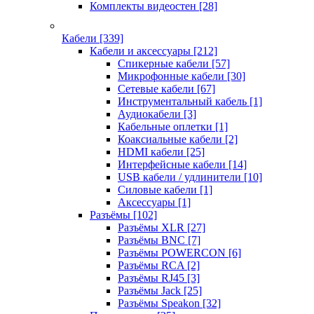
Комплекты видеостен
[28]
Кабели
[339]
Кабели и аксессуары
[212]
Спикерные кабели
[57]
Микрофонные кабели
[30]
Сетевые кабели
[67]
Инструментальный кабель
[1]
Аудиокабели
[3]
Кабельные оплетки
[1]
Коаксиальные кабели
[2]
HDMI кабели
[25]
Интерфейсные кабели
[14]
USB кабели / удлинители
[10]
Силовые кабели
[1]
Аксессуары
[1]
Разъёмы
[102]
Разъёмы XLR
[27]
Разъёмы BNC
[7]
Разъёмы POWERCON
[6]
Разъёмы RCA
[2]
Разъёмы RJ45
[3]
Разъёмы Jack
[25]
Разъёмы Speakon
[32]