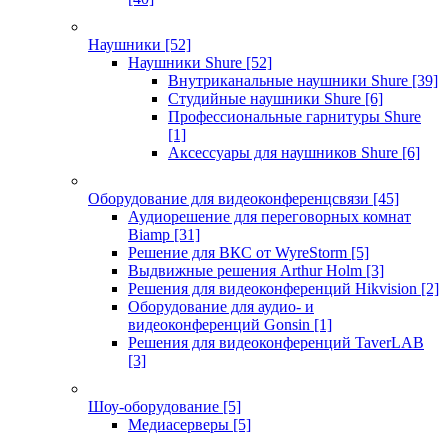
Наушники
[52]
Наушники Shure
[52]
Внутриканальные наушники Shure
[39]
Студийные наушники Shure
[6]
Профессиональные гарнитуры Shure
[1]
Аксессуары для наушников Shure
[6]
Оборудование для видеоконференцсвязи
[45]
Аудиорешение для переговорных комнат
Biamp
[31]
Решение для ВКС от WyreStorm
[5]
Выдвижные решения Arthur Holm
[3]
Решения для видеоконференций Hikvision
[2]
Оборудование для аудио- и
видеоконференций Gonsin
[1]
Решения для видеоконференций TaverLAB
[3]
Шоу-оборудование
[5]
Медиасерверы
[5]