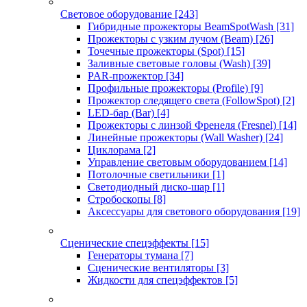
Световое оборудование
[243]
Гибридные прожекторы BeamSpotWash
[31]
Прожекторы с узким лучом (Beam)
[26]
Точечные прожекторы (Spot)
[15]
Заливные световые головы (Wash)
[39]
PAR-прожектор
[34]
Профильные прожекторы (Profile)
[9]
Прожектор следящего света (FollowSpot)
[2]
LED-бар (Bar)
[4]
Прожекторы с линзой Френеля (Fresnel)
[14]
Линейные прожекторы (Wall Washer)
[24]
Циклорама
[2]
Управление световым оборудованием
[14]
Потолочные светильники
[1]
Светодиодный диско-шар
[1]
Стробоскопы
[8]
Аксессуары для светового оборудования
[19]
Сценические спецэффекты
[15]
Генераторы тумана
[7]
Сценические вентиляторы
[3]
Жидкости для спецэффектов
[5]