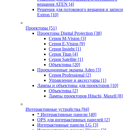
вещания ATEN
[4]
Решения для потокового вещания и записи
Extron
[10]
Проекторы
[51]
Проекторы Digital Projection
[38]
Серия M-Vision
[3]
Серия E-Vision
[9]
Серия Insight
[1]
Серия Titan
[4]
Серия Satellite
[1]
Объективы
[20]
Проекционные экраны Adeo
[3]
Серия Professional
[2]
Управление и аксессуары
[1]
Лампы и объективы для проекторов
[10]
Объективы
[2]
Лампы проекторов Hitachi, Maxell
[8]
Интерактивные устройства
[94]
* Интерактивные панели
[49]
OPS для интерактивных панелей
[2]
Интерактивные панели LG
[3]