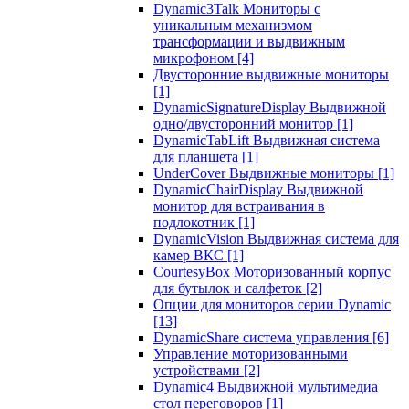
Dynamic3Talk Мониторы с
уникальным механизмом
трансформации и выдвижным
микрофоном
[4]
Двусторонние выдвижные мониторы
[1]
DynamicSignatureDisplay Выдвижной
одно/двусторонний монитор
[1]
DynamicTabLift Выдвижная система
для планшета
[1]
UnderCover Выдвижные мониторы
[1]
DynamicChairDisplay Выдвижной
монитор для встраивания в
подлокотник
[1]
DynamicVision Выдвижная система для
камер ВКС
[1]
CourtesyBox Моторизованный корпус
для бутылок и салфеток
[2]
Опции для мониторов серии Dynamic
[13]
DynamicShare система управления
[6]
Управление моторизованными
устройствами
[2]
Dynamic4 Выдвижной мультимедиа
стол переговоров
[1]