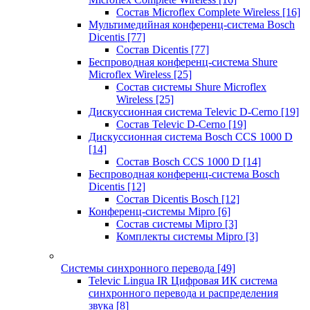
Состав Microflex Complete Wireless
[16]
Мультимедийная конференц-система Bosch
Dicentis
[77]
Состав Dicentis
[77]
Беспроводная конференц-система Shure
Microflex Wireless
[25]
Состав системы Shure Microflex
Wireless
[25]
Дискуссионная система Televic D-Cerno
[19]
Состав Televic D-Cerno
[19]
Дискуссионная система Bosch CCS 1000 D
[14]
Состав Bosch CCS 1000 D
[14]
Беспроводная конференц-система Bosch
Dicentis
[12]
Состав Dicentis Bosch
[12]
Конференц-системы Mipro
[6]
Состав системы Mipro
[3]
Комплекты системы Mipro
[3]
Системы синхронного перевода
[49]
Televic Lingua IR Цифровая ИК система
синхронного перевода и распределения
звука
[8]