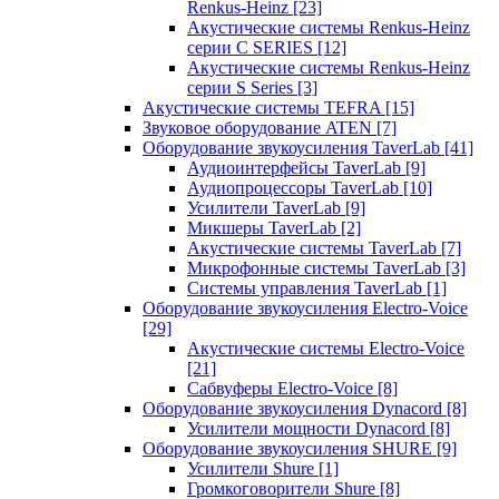
Renkus-Heinz
[23]
Акустические системы Renkus-Heinz
серии C SERIES
[12]
Акустические системы Renkus-Heinz
серии S Series
[3]
Акустические системы TEFRA
[15]
Звуковое оборудование ATEN
[7]
Оборудование звукоусиления TaverLab
[41]
Аудиоинтерфейсы TaverLab
[9]
Аудиопроцессоры TaverLab
[10]
Усилители TaverLab
[9]
Микшеры TaverLab
[2]
Акустические системы TaverLab
[7]
Микрофонные системы TaverLab
[3]
Системы управления TaverLab
[1]
Оборудование звукоусиления Electro-Voice
[29]
Акустические системы Electro-Voice
[21]
Сабвуферы Electro-Voice
[8]
Оборудование звукоусиления Dynacord
[8]
Усилители мощности Dynacord
[8]
Оборудование звукоусиления SHURE
[9]
Усилители Shure
[1]
Громкоговорители Shure
[8]