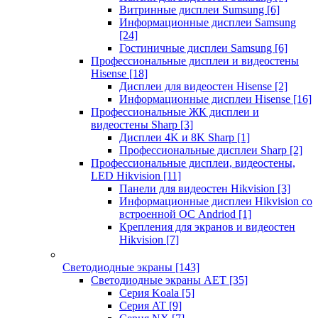
Витринные дисплеи Sumsung
[6]
Информационные дисплеи Samsung
[24]
Гостиничные дисплеи Samsung
[6]
Профессиональные дисплеи и видеостены
Hisense
[18]
Дисплеи для видеостен Hisense
[2]
Информационные дисплеи Hisense
[16]
Профессиональные ЖК дисплеи и
видеостены Sharp
[3]
Дисплеи 4K и 8K Sharp
[1]
Профессиональные дисплеи Sharp
[2]
Профессиональные дисплеи, видеостены,
LED Hikvision
[11]
Панели для видеостен Hikvision
[3]
Информационные дисплеи Hikvision со
встроенной ОС Andriod
[1]
Крепления для экранов и видеостен
Hikvision
[7]
Светодиодные экраны
[143]
Светодиодные экраны AET
[35]
Cерия Koala
[5]
Серия AT
[9]