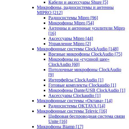
Кабели и аксессуары Shure
[5]
Микрофоны, радиосистемы и антенны
MIPRO
[212]
Радиосистемы Mipro
[96]
Микрофоны Mipro
[54]
Антенны и антенные усилители Mipro
[16]
Аксессуары Mipro
[44]
Управление Mipro
[2]
Микрофонные системы ClockAudio
[148]
Врезные микрофоны ClockAudio
[75]
Микрофоны на «гусиной шее»
ClockAudio
[60]
Потолочные микрофоны ClockAudio
[9]
Интерфейсы ClockAudio
[1]
Готовые комплекты Clockaudio
[1]
Микрофоны Dante/USB ClockAudio
[1]
Аксессуары Clockaudio
[1]
Микрофонные системы «Октава»
[14]
Радиосистемы OKTAVA
[14]
Микрофонные системы Televic
[16]
Цифровая беспроводная система связи
Unite
[16]
Микрофоны Biamp
[17]