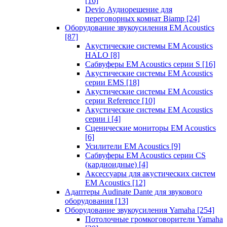
[16]
Devio Аудиорешение для
переговорных комнат Biamp
[24]
Оборудование звукоусиления EM Acoustics
[87]
Акустические системы EM Acoustics
HALO
[8]
Сабвуферы EM Acoustics серии S
[16]
Акустические системы EM Acoustics
серии EMS
[18]
Акустические системы EM Acoustics
серии Reference
[10]
Акустические системы EM Acoustics
серии i
[4]
Сценические мониторы EM Acoustics
[6]
Усилители EM Acoustics
[9]
Сабвуферы EM Acoustics серии CS
(кардиоидные)
[4]
Аксессуары для акустических систем
EM Acoustics
[12]
Адаптеры Audinate Dante для звукового
оборудования
[13]
Оборудование звукоусиления Yamaha
[254]
Потолочные громкоговорители Yamaha