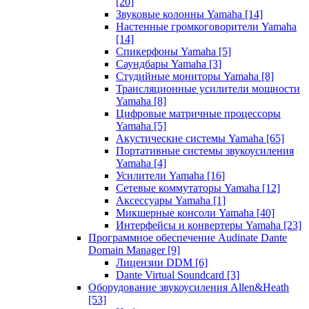
[20]
Звуковые колонны Yamaha
[14]
Настенные громкоговорители Yamaha
[14]
Спикерфоны Yamaha
[5]
Саундбары Yamaha
[3]
Студийные мониторы Yamaha
[8]
Трансляционные усилители мощности
Yamaha
[8]
Цифровые матричные процессоры
Yamaha
[5]
Акустические системы Yamaha
[65]
Портативные системы звукоусиления
Yamaha
[4]
Усилители Yamaha
[16]
Сетевые коммутаторы Yamaha
[12]
Аксессуары Yamaha
[1]
Микшерные консоли Yamaha
[40]
Интерфейсы и конвертеры Yamaha
[23]
Программное обеспечение Audinate Dante
Domain Manager
[9]
Лицензии DDM
[6]
Dante Virtual Soundcard
[3]
Оборудование звукоусиления Allen&Heath
[53]