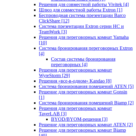
Решения для совместной работы Vivitek
[4]
Шлюз для совместной работы Extron
[1]
Беспроводная система презентации Barco
ClickShare
[12]
Система презентации Extron серии HC и
TeamWork
[3]
Решения для переговорных комнат Yamaha
[10]
Система бронирования переговорных Extron
[4]
Состав системы бронирования
переговорных
[4]
Решения для переговорных комнат
WyreStorm
[29]
Решения «все-в-одном» Kandao
[8]
Система бронирования помещений ATEN
[5]
Решение для переговорных комнат Gonsin
[1]
Система бронирования помещений Biamp
[2]
Решения для переговорных комнат
TaverLAB
[3]
BYOD/BYOM-решения
[3]
Решение для переговорных комнат ATEN
[2]
Решение для переговорных комнат Biamp
[40]