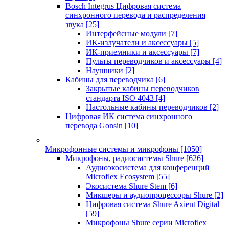
Bosch Integrus Цифровая система
синхронного перевода и распределения
звука
[25]
Интерфейсные модули
[7]
ИК-излучатели и аксессуары
[5]
ИК-приемники и аксессуары
[7]
Пульты переводчиков и аксессуары
[4]
Наушники
[2]
Кабины для переводчика
[6]
Закрытые кабины переводчиков
стандарта ISO 4043
[4]
Настольные кабины переводчиков
[2]
Цифровая ИК система синхронного
перевода Gonsin
[10]
Микрофонные системы и микрофоны
[1050]
Микрофоны, радиосистемы Shure
[626]
Аудиоэкосистема для конференций
Microflex Ecosystem
[55]
Экосистема Shure Stem
[6]
Микшеры и аудиопроцессоры Shure
[2]
Цифровая система Shure Axient Digital
[59]
Микрофоны Shure серии Microflex