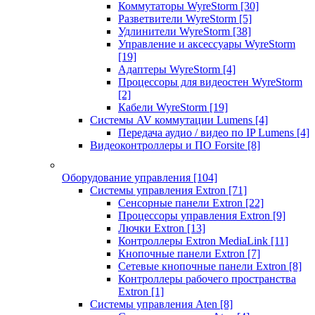
Коммутаторы WyreStorm
[30]
Разветвители WyreStorm
[5]
Удлинители WyreStorm
[38]
Управление и аксессуары WyreStorm
[19]
Адаптеры WyreStorm
[4]
Процессоры для видеостен WyreStorm
[2]
Кабели WyreStorm
[19]
Системы AV коммутации Lumens
[4]
Передача аудио / видео по IP Lumens
[4]
Видеоконтроллеры и ПО Forsite
[8]
Оборудование управления
[104]
Системы управления Extron
[71]
Сенсорные панели Extron
[22]
Процессоры управления Extron
[9]
Лючки Extron
[13]
Контроллеры Extron MediaLink
[11]
Кнопочные панели Extron
[7]
Сетевые кнопочные панели Extron
[8]
Контроллеры рабочего пространства
Extron
[1]
Системы управления Aten
[8]