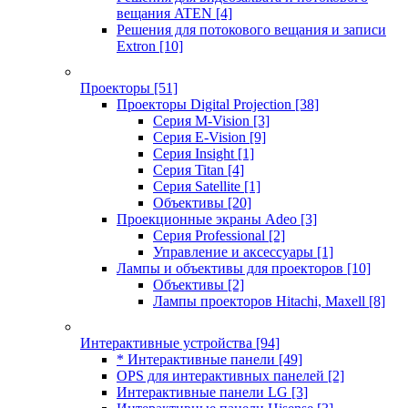
вещания ATEN
[4]
Решения для потокового вещания и записи
Extron
[10]
Проекторы
[51]
Проекторы Digital Projection
[38]
Серия M-Vision
[3]
Серия E-Vision
[9]
Серия Insight
[1]
Серия Titan
[4]
Серия Satellite
[1]
Объективы
[20]
Проекционные экраны Adeo
[3]
Серия Professional
[2]
Управление и аксессуары
[1]
Лампы и объективы для проекторов
[10]
Объективы
[2]
Лампы проекторов Hitachi, Maxell
[8]
Интерактивные устройства
[94]
* Интерактивные панели
[49]
OPS для интерактивных панелей
[2]
Интерактивные панели LG
[3]