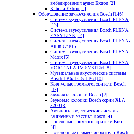
эмбедирования аудио Extron
[2]
Кабели Extron
[1]
Оборудование звукоусиления Bosch
[146]
Система звукоусиления Bosch PLENA
[13]
Система звукоусиления Bosch PLENA
EASY LINE
[14]
Система звукоусиления Bosch PLENA-
All-in-One
[5]
Система звукоусиления Bosch PLENA
Matrix
[5]
Система звукоусиления Bosch PLENA
VOICE ALARM SYSTEM
[8]
Музыкальные акустические системы
Bosch LB6/ LC6/ LP6
[10]
Корпусные громкоговорители Bosch
[37]
Звуковые колонки Bosch
[2]
Звуковые колонки Bosch серии XLA
3200
[3]
Активные акустические системы
"Линейный массив" Bosch
[4]
Панельные громкоговорители Bosch
[4]
Потолочные громкоговорители Bosch