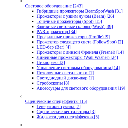
Световое оборудование
[243]
Гибридные прожекторы BeamSpotWash
[31]
Прожекторы с узким лучом (Beam)
[26]
Точечные прожекторы (Spot)
[15]
Заливные световые головы (Wash)
[39]
PAR-прожектор
[34]
Профильные прожекторы (Profile)
[9]
Прожектор следящего света (FollowSpot)
[2]
LED-бар (Bar)
[4]
Прожекторы с линзой Френеля (Fresnel)
[14]
Линейные прожекторы (Wall Washer)
[24]
Циклорама
[2]
Управление световым оборудованием
[14]
Потолочные светильники
[1]
Светодиодный диско-шар
[1]
Стробоскопы
[8]
Аксессуары для светового оборудования
[19]
Сценические спецэффекты
[15]
Генераторы тумана
[7]
Сценические вентиляторы
[3]
Жидкости для спецэффектов
[5]