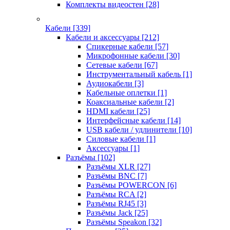
Комплекты видеостен
[28]
Кабели
[339]
Кабели и аксессуары
[212]
Спикерные кабели
[57]
Микрофонные кабели
[30]
Сетевые кабели
[67]
Инструментальный кабель
[1]
Аудиокабели
[3]
Кабельные оплетки
[1]
Коаксиальные кабели
[2]
HDMI кабели
[25]
Интерфейсные кабели
[14]
USB кабели / удлинители
[10]
Силовые кабели
[1]
Аксессуары
[1]
Разъёмы
[102]
Разъёмы XLR
[27]
Разъёмы BNC
[7]
Разъёмы POWERCON
[6]
Разъёмы RCA
[2]
Разъёмы RJ45
[3]
Разъёмы Jack
[25]
Разъёмы Speakon
[32]