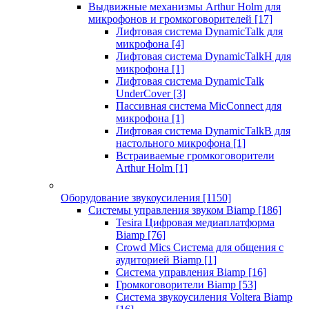
Выдвижные механизмы Arthur Holm для
микрофонов и громкоговорителей
[17]
Лифтовая система DynamicTalk для
микрофона
[4]
Лифтовая система DynamicTalkH для
микрофона
[1]
Лифтовая система DynamicTalk
UnderCover
[3]
Пассивная система MicConnect для
микрофона
[1]
Лифтовая система DynamicTalkB для
настольного микрофона
[1]
Встраиваемые громкоговорители
Arthur Holm
[1]
Оборудование звукоусиления
[1150]
Системы управления звуком Biamp
[186]
Tesira Цифровая медиаплатформа
Biamp
[76]
Crowd Mics Система для общения с
аудиторией Biamp
[1]
Система управления Biamp
[16]
Громкоговорители Biamp
[53]
Система звукоусиления Voltera Biamp