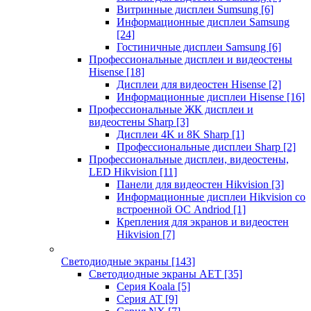
Витринные дисплеи Sumsung
[6]
Информационные дисплеи Samsung
[24]
Гостиничные дисплеи Samsung
[6]
Профессиональные дисплеи и видеостены
Hisense
[18]
Дисплеи для видеостен Hisense
[2]
Информационные дисплеи Hisense
[16]
Профессиональные ЖК дисплеи и
видеостены Sharp
[3]
Дисплеи 4K и 8K Sharp
[1]
Профессиональные дисплеи Sharp
[2]
Профессиональные дисплеи, видеостены,
LED Hikvision
[11]
Панели для видеостен Hikvision
[3]
Информационные дисплеи Hikvision со
встроенной ОС Andriod
[1]
Крепления для экранов и видеостен
Hikvision
[7]
Светодиодные экраны
[143]
Светодиодные экраны AET
[35]
Cерия Koala
[5]
Серия AT
[9]