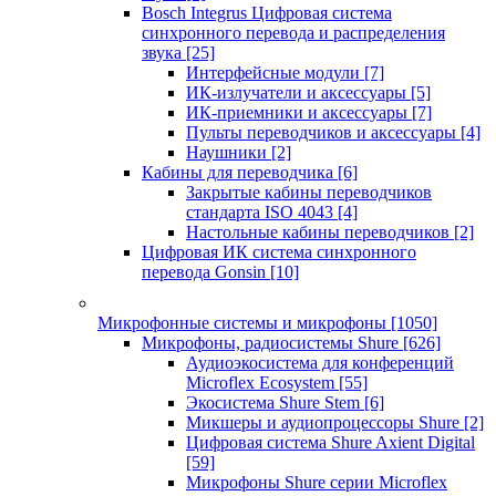
Bosch Integrus Цифровая система
синхронного перевода и распределения
звука
[25]
Интерфейсные модули
[7]
ИК-излучатели и аксессуары
[5]
ИК-приемники и аксессуары
[7]
Пульты переводчиков и аксессуары
[4]
Наушники
[2]
Кабины для переводчика
[6]
Закрытые кабины переводчиков
стандарта ISO 4043
[4]
Настольные кабины переводчиков
[2]
Цифровая ИК система синхронного
перевода Gonsin
[10]
Микрофонные системы и микрофоны
[1050]
Микрофоны, радиосистемы Shure
[626]
Аудиоэкосистема для конференций
Microflex Ecosystem
[55]
Экосистема Shure Stem
[6]
Микшеры и аудиопроцессоры Shure
[2]
Цифровая система Shure Axient Digital
[59]
Микрофоны Shure серии Microflex