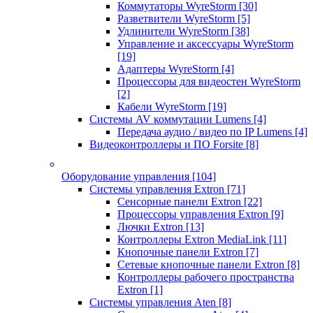
Коммутаторы WyreStorm
[30]
Разветвители WyreStorm
[5]
Удлинители WyreStorm
[38]
Управление и аксессуары WyreStorm
[19]
Адаптеры WyreStorm
[4]
Процессоры для видеостен WyreStorm
[2]
Кабели WyreStorm
[19]
Системы AV коммутации Lumens
[4]
Передача аудио / видео по IP Lumens
[4]
Видеоконтроллеры и ПО Forsite
[8]
Оборудование управления
[104]
Системы управления Extron
[71]
Сенсорные панели Extron
[22]
Процессоры управления Extron
[9]
Лючки Extron
[13]
Контроллеры Extron MediaLink
[11]
Кнопочные панели Extron
[7]
Сетевые кнопочные панели Extron
[8]
Контроллеры рабочего пространства
Extron
[1]
Системы управления Aten
[8]