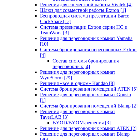
Решения для совместной работы Vivitek
[4]
Шлюз для совместной работы Extron
[1]
Беспроводная система презентации Barco
ClickShare
[12]
Система презентации Extron серии HC и
TeamWork
[3]
Решения для переговорных комнат Yamaha
[10]
Система бронирования переговорных Extron
[4]
Состав системы бронирования
переговорных
[4]
Решения для переговорных комнат
WyreStorm
[29]
Решения «все-в-одном» Kandao
[8]
Система бронирования помещений ATEN
[5]
Решение для переговорных комнат Gonsin
[1]
Система бронирования помещений Biamp
[2]
Решения для переговорных комнат
TaverLAB
[3]
BYOD/BYOM-решения
[3]
Решение для переговорных комнат ATEN
[2]
Решение для переговорных комнат Biamp
[40]