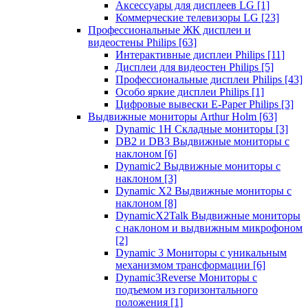
Аксессуары для дисплеев LG
[1]
Коммерческие телевизоры LG
[23]
Профессиональные ЖК дисплеи и
видеостены Philips
[63]
Интерактивные дисплеи Philips
[11]
Дисплеи для видеостен Philips
[5]
Профессиональные дисплеи Philips
[43]
Особо яркие дисплеи Philips
[1]
Цифровые вывески E-Paper Philips
[3]
Выдвижные мониторы Arthur Holm
[63]
Dynamic 1Н Складные мониторы
[3]
DB2 и DB3 Выдвижные мониторы с
наклоном
[6]
Dynamic2 Выдвижные мониторы с
наклоном
[3]
Dynamic X2 Выдвижные мониторы с
наклоном
[8]
DynamicX2Talk Выдвижные мониторы
с наклоном и выдвижным микрофоном
[2]
Dynamic 3 Мониторы с уникальным
механизмом трансформации
[6]
Dynamic3Reverse Мониторы с
подъемом из горизонтального
положения
[1]