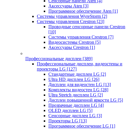
Сенсорные панели Aten
[4]
Аксессуары Aten
[3]
Программное обеспечение Aten
[1]
Системы управления WyreStorm
[2]
Системы управления Crestron
[23]
Проводные сенсорные панели Crestron
[10]
Системы управления Crestron
[7]
Видеосистемы Crestron
[5]
Аксессуары Crestron
[1]
Профессиональные дисплеи
[389]
Профессиональные дисплеи, видеостены и
проекторы LG
[127]
Стандартные дисплеи LG
[2]
Ultra HD дисплеи LG
[26]
Дисплеи для видеостен LG
[13]
Комплекты видеостен LG
[28]
Ultra Stretch дисплеи LG
[2]
Дисплеи повышенной яркости LG
[5]
Прозрачные дисплеи LG
[4]
OLED дисплеи LG
[5]
Сенсорные дисплеи LG
[3]
Проекторы LG
[13]
Программное обеспечение LG
[1]