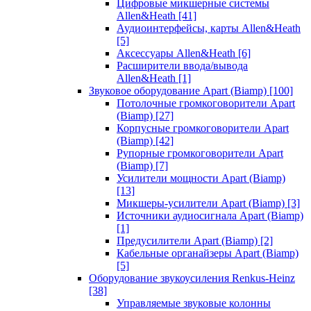
Цифровые микшерные системы
Allen&Heath
[41]
Аудиоинтерфейсы, карты Allen&Heath
[5]
Аксессуары Allen&Heath
[6]
Расширители ввода/вывода
Allen&Heath
[1]
Звуковое оборудование Apart (Biamp)
[100]
Потолочные громкоговорители Apart
(Biamp)
[27]
Корпусные громкоговорители Apart
(Biamp)
[42]
Рупорные громкоговорители Apart
(Biamp)
[7]
Усилители мощности Apart (Biamp)
[13]
Микшеры-усилители Apart (Biamp)
[3]
Источники аудиосигнала Apart (Biamp)
[1]
Предусилители Apart (Biamp)
[2]
Кабельные органайзеры Apart (Biamp)
[5]
Оборудование звукоусиления Renkus-Heinz
[38]
Управляемые звуковые колонны