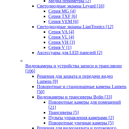
Медиа периметры
[2]
Светодиодные экраны Leyard
[16]
Серия MG
[4]
Серия TXF
[6]
Серия VEM
[6]
Светодиодные экраны LianTronics
[12]
Серия VA
[4]
Серия VL
[4]
Серия VH
[3]
Серия V
[1]
Аксессуары для LED панелей
[2]
Видеокамеры и устройства записи и трансляции
[106]
Решения для захвата и передачи видео
Lumens
[9]
Поворотные и стационарные камеры Lumens
[50]
Видеокамеры и трансиверы Bolin
[33]
Поворотные камеры для помещений
[21]
Трансиверы
[5]
Пульты управления камерами
[2]
Поворотные уличные камеры
[5]
Решения для видеозахвата и потокового