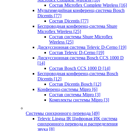
Состав Microflex Complete Wireless
[16]
Мультимедийная конференц-система Bosch
Dicentis
[77]
Состав Dicentis
[77]
Беспроводная конференц-система Shure
Microflex Wireless
[25]
Состав системы Shure Microflex
Wireless
[25]
Дискуссионная система Televic D-Cerno
[19]
Состав Televic D-Cerno
[19]
Дискуссионная система Bosch CCS 1000 D
[14]
Состав Bosch CCS 1000 D
[14]
Беспроводная конференц-система Bosch
Dicentis
[12]
Состав Dicentis Bosch
[12]
Конференц-системы Mipro
[6]
Состав системы Mipro
[3]
Комплекты системы Mipro
[3]
Системы синхронного перевода
[49]
Televic Lingua IR Цифровая ИК система
синхронного перевода и распределения
звука
[8]