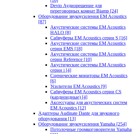
[16]
Devio Аудиорешение для
переговорных комнат Biamp
[24]
Оборудование звукоусиления EM Acoustics
[87]
Акустические системы EM Acoustics
HALO
[8]
Сабвуферы EM Acoustics серии S
[16]
Акустические системы EM Acoustics
серии EMS
[18]
Акустические системы EM Acoustics
серии Reference
[10]
Акустические системы EM Acoustics
серии i
[4]
Сценические мониторы EM Acoustics
[6]
Усилители EM Acoustics
[9]
Сабвуферы EM Acoustics серии CS
(кардиоидные)
[4]
Аксессуары для акустических систем
EM Acoustics
[12]
Адаптеры Audinate Dante для звукового
оборудования
[13]
Оборудование звукоусиления Yamaha
[254]
Потолочные громкоговорители Yamaha