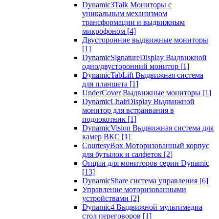
Dynamic3Talk Мониторы с
уникальным механизмом
трансформации и выдвижным
микрофоном
[4]
Двусторонние выдвижные мониторы
[1]
DynamicSignatureDisplay Выдвижной
одно/двусторонний монитор
[1]
DynamicTabLift Выдвижная система
для планшета
[1]
UnderCover Выдвижные мониторы
[1]
DynamicChairDisplay Выдвижной
монитор для встраивания в
подлокотник
[1]
DynamicVision Выдвижная система для
камер ВКС
[1]
CourtesyBox Моторизованный корпус
для бутылок и салфеток
[2]
Опции для мониторов серии Dynamic
[13]
DynamicShare система управления
[6]
Управление моторизованными
устройствами
[2]
Dynamic4 Выдвижной мультимедиа
стол переговоров
[1]