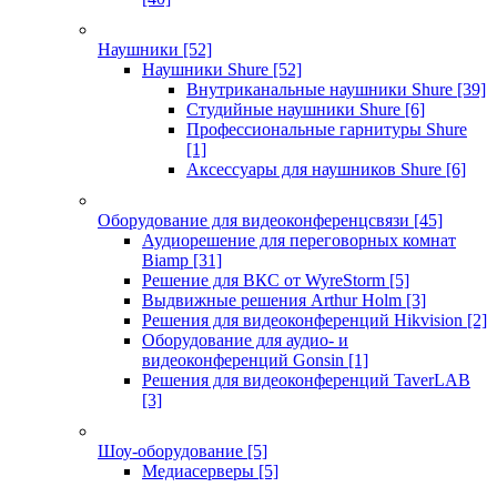
Наушники
[52]
Наушники Shure
[52]
Внутриканальные наушники Shure
[39]
Студийные наушники Shure
[6]
Профессиональные гарнитуры Shure
[1]
Аксессуары для наушников Shure
[6]
Оборудование для видеоконференцсвязи
[45]
Аудиорешение для переговорных комнат
Biamp
[31]
Решение для ВКС от WyreStorm
[5]
Выдвижные решения Arthur Holm
[3]
Решения для видеоконференций Hikvision
[2]
Оборудование для аудио- и
видеоконференций Gonsin
[1]
Решения для видеоконференций TaverLAB
[3]
Шоу-оборудование
[5]
Медиасерверы
[5]