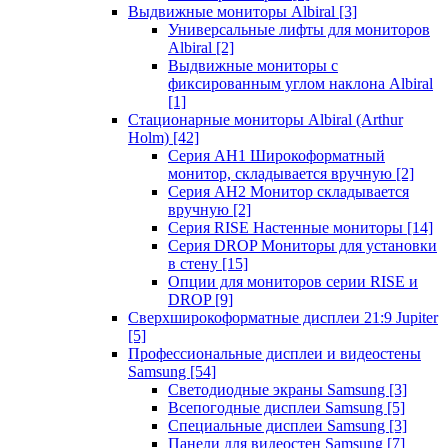
Выдвижные мониторы Albiral
[3]
Универсальные лифты для мониторов
Albiral
[2]
Выдвижные мониторы с
фиксированным углом наклона Albiral
[1]
Стационарные мониторы Albiral (Arthur
Holm)
[42]
Серия AH1 Широкоформатный
монитор, складывается вручную
[2]
Серия AH2 Монитор складывается
вручную
[2]
Серия RISE Настенные мониторы
[14]
Серия DROP Мониторы для установки
в стену
[15]
Опции для мониторов серии RISE и
DROP
[9]
Сверхширокоформатные дисплеи 21:9 Jupiter
[5]
Профессиональные дисплеи и видеостены
Samsung
[54]
Светодиодные экраны Samsung
[3]
Всепогодные дисплеи Samsung
[5]
Специальные дисплеи Samsung
[3]
Панели для видеостен Samsung
[7]