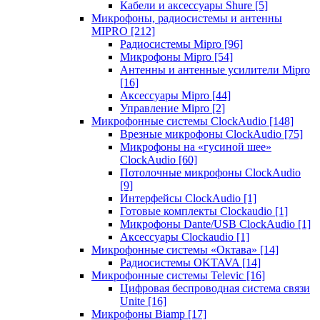
Кабели и аксессуары Shure
[5]
Микрофоны, радиосистемы и антенны
MIPRO
[212]
Радиосистемы Mipro
[96]
Микрофоны Mipro
[54]
Антенны и антенные усилители Mipro
[16]
Аксессуары Mipro
[44]
Управление Mipro
[2]
Микрофонные системы ClockAudio
[148]
Врезные микрофоны ClockAudio
[75]
Микрофоны на «гусиной шее»
ClockAudio
[60]
Потолочные микрофоны ClockAudio
[9]
Интерфейсы ClockAudio
[1]
Готовые комплекты Clockaudio
[1]
Микрофоны Dante/USB ClockAudio
[1]
Аксессуары Clockaudio
[1]
Микрофонные системы «Октава»
[14]
Радиосистемы OKTAVA
[14]
Микрофонные системы Televic
[16]
Цифровая беспроводная система связи
Unite
[16]
Микрофоны Biamp
[17]