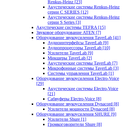
Renkus-Heinz
[23]
Акустические системы Renkus-Heinz
серии C SERIES
[12]
Акустические системы Renkus-Heinz
серии S Series
[3]
Акустические системы TEFRA
[15]
Звуковое оборудование ATEN
[7]
Оборудование звукоусиления TaverLab
[41]
Аудиоинтерфейсы TaverLab
[9]
Аудиопроцессоры TaverLab
[10]
Усилители TaverLab
[9]
Микшеры TaverLab
[2]
Акустические системы TaverLab
[7]
Микрофонные системы TaverLab
[3]
Системы управления TaverLab
[1]
Оборудование звукоусиления Electro-Voice
[29]
Акустические системы Electro-Voice
[21]
Сабвуферы Electro-Voice
[8]
Оборудование звукоусиления Dynacord
[8]
Усилители мощности Dynacord
[8]
Оборудование звукоусиления SHURE
[9]
Усилители Shure
[1]
Громкоговорители Shure
[8]