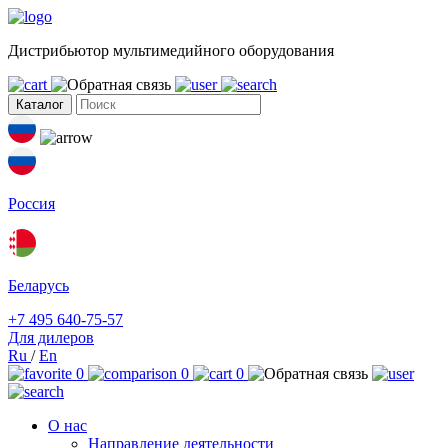
Дистрибьютор мультимедийного оборудования
Каталог
Россия
Беларусь
+7 495 640-75-57
Для дилеров
Ru
/
En
0
0
0
О нас
Направление деятельности