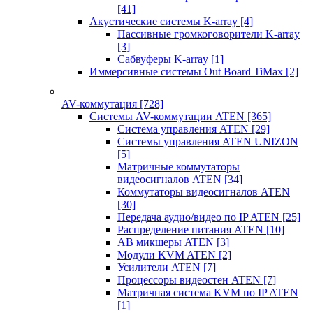
[41]
Акустические системы K-array
[4]
Пассивные громкоговорители K-array
[3]
Сабвуферы K-array
[1]
Иммерсивные системы Out Board TiMax
[2]
AV-коммутация
[728]
Системы AV-коммутации ATEN
[365]
Система управления ATEN
[29]
Системы управления ATEN UNIZON
[5]
Матричные коммутаторы
видеосигналов ATEN
[34]
Коммутаторы видеосигналов ATEN
[30]
Передача аудио/видео по IP ATEN
[25]
Распределение питания ATEN
[10]
АВ микшеры ATEN
[3]
Модули KVM ATEN
[2]
Усилители ATEN
[7]
Процессоры видеостен ATEN
[7]
Матричная система KVM по IP ATEN
[1]