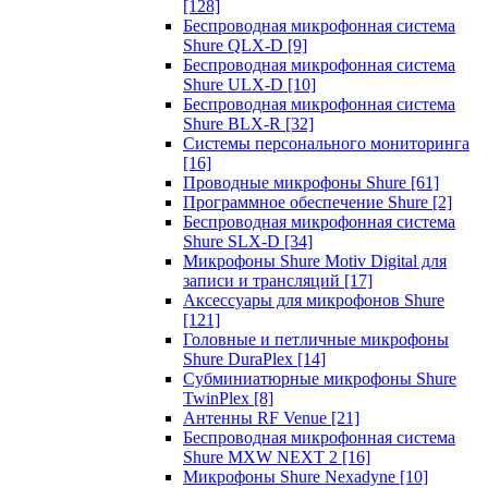
[128]
Беспроводная микрофонная система
Shure QLX-D
[9]
Беспроводная микрофонная система
Shure ULX-D
[10]
Беспроводная микрофонная система
Shure BLX-R
[32]
Системы персонального мониторинга
[16]
Проводные микрофоны Shure
[61]
Программное обеспечение Shure
[2]
Беспроводная микрофонная система
Shure SLX-D
[34]
Микрофоны Shure Motiv Digital для
записи и трансляций
[17]
Аксессуары для микрофонов Shure
[121]
Головные и петличные микрофоны
Shure DuraPlex
[14]
Субминиатюрные микрофоны Shure
TwinPlex
[8]
Антенны RF Venue
[21]
Беспроводная микрофонная система
Shure MXW NEXT 2
[16]
Микрофоны Shure Nexadyne
[10]