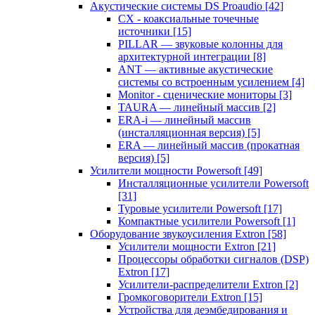
Акустические системы DS Proaudio
[42]
CX - коаксиальные точечные
источники
[15]
PILLAR — звуковые колонны для
архитектурной интеграции
[8]
ANT — активные акустические
системы со встроенным усилением
[4]
Monitor - сценические мониторы
[3]
TAURA — линейный массив
[2]
ERA-i — линейный массив
(инсталляционная версия)
[5]
ERA — линейный массив (прокатная
версия)
[5]
Усилители мощности Powersoft
[49]
Инсталляционные усилители Powersoft
[31]
Туровые усилители Powersoft
[17]
Компактные усилители Powersoft
[1]
Оборудование звукоусиления Extron
[58]
Усилители мощности Extron
[21]
Процессоры обработки сигналов (DSP)
Extron
[17]
Усилители-распределители Extron
[2]
Громкоговорители Extron
[15]
Устройства для деэмбедирования и