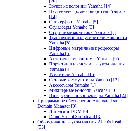
[20]
Звуковые колонны Yamaha
[14]
Настенные громкоговорители Yamaha
[14]
Спикерфоны Yamaha
[5]
Саундбары Yamaha
[3]
Студийные мониторы Yamaha
[8]
Трансляционные усилители мощности
Yamaha
[8]
Цифровые матричные процессоры
Yamaha
[5]
Акустические системы Yamaha
[65]
Портативные системы звукоусиления
Yamaha
[4]
Усилители Yamaha
[16]
Сетевые коммутаторы Yamaha
[12]
Аксессуары Yamaha
[1]
Микшерные консоли Yamaha
[40]
Интерфейсы и конвертеры Yamaha
[23]
Программное обеспечение Audinate Dante
Domain Manager
[9]
Лицензии DDM
[6]
Dante Virtual Soundcard
[3]
Оборудование звукоусиления Allen&Heath
[53]