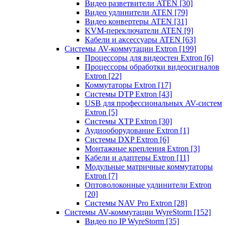
Видео разветвители ATEN
[30]
Видео удлинители ATEN
[79]
Видео конвертеры ATEN
[31]
KVM-переключатели ATEN
[9]
Кабели и аксессуары ATEN
[63]
Системы AV-коммутации Extron
[199]
Процессоры для видеостен Extron
[6]
Процессоры обработки видеосигналов
Extron
[22]
Коммутаторы Extron
[17]
Системы DTP Extron
[43]
USB для профессиональных AV-систем
Extron
[5]
Системы XTP Extron
[30]
Аудиооборудование Extron
[1]
Системы DXP Extron
[6]
Монтажные крепления Extron
[3]
Кабели и адаптеры Extron
[11]
Модульные матричные коммутаторы
Extron
[7]
Оптоволоконные удлинители Extron
[20]
Системы NAV Pro Extron
[28]
Системы AV-коммутации WyreStorm
[152]
Видео по IP WyreStorm
[35]