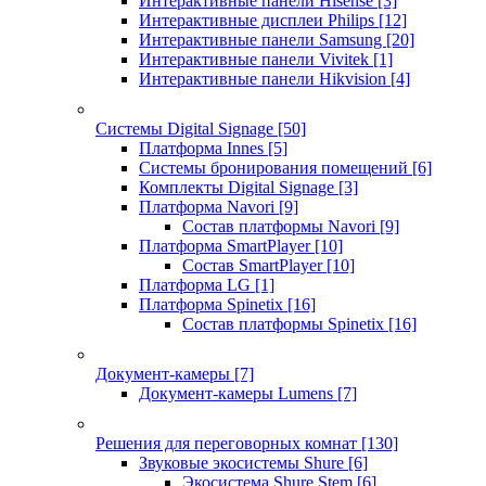
Интерактивные панели Hisense
[3]
Интерактивные дисплеи Philips
[12]
Интерактивные панели Samsung
[20]
Интерактивные панели Vivitek
[1]
Интерактивные панели Hikvision
[4]
Системы Digital Signage
[50]
Платформа Innes
[5]
Системы бронирования помещений
[6]
Комплекты Digital Signage
[3]
Платформа Navori
[9]
Состав платформы Navori
[9]
Платформа SmartPlayer
[10]
Состав SmartPlayer
[10]
Платформа LG
[1]
Платформа Spinetix
[16]
Состав платформы Spinetix
[16]
Документ-камеры
[7]
Документ-камеры Lumens
[7]
Решения для переговорных комнат
[130]
Звуковые экосистемы Shure
[6]
Экосистема Shure Stem
[6]