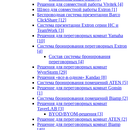
Решения для совместной работы Vivitek
[4]
Шлюз для совместной работы Extron
[1]
Беспроводная система презентации Barco
ClickShare
[12]
Система презентации Extron серии HC и
TeamWork
[3]
Решения для переговорных комнат Yamaha
[10]
Система бронирования переговорных Extron
[4]
Состав системы бронирования
переговорных
[4]
Решения для переговорных комнат
WyreStorm
[29]
Решения «все-в-одном» Kandao
[8]
Система бронирования помещений ATEN
[5]
Решение для переговорных комнат Gonsin
[1]
Система бронирования помещений Biamp
[2]
Решения для переговорных комнат
TaverLAB
[3]
BYOD/BYOM-решения
[3]
Решение для переговорных комнат ATEN
[2]
Решение для переговорных комнат Biamp
[40]