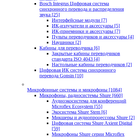
Bosch Integrus Цифровая система
синхронного перевода и распределения
звука
[25]
Интерфейсные модули
[7]
ИК-излучатели и аксессуары
[5]
ИК-приемники и аксессуары
[7]
Пульты переводчиков и аксессуары
[4]
Наушники
[2]
Кабины для переводчика
[6]
Закрытые кабины переводчиков
стандарта ISO 4043
[4]
Настольные кабины переводчиков
[2]
Цифровая ИК система синхронного
перевода Gonsin
[10]
Микрофонные системы и микрофоны
[1084]
Микрофоны, радиосистемы Shure
[660]
Аудиоэкосистема для конференций
Microflex Ecosystem
[55]
Экосистема Shure Stem
[6]
Микшеры и аудиопроцессоры Shure
[2]
Цифровая система Shure Axient Digital
[59]
Микрофоны Shure серии Microflex