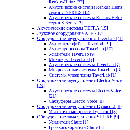
Renkus-Heinz
[23]
Акустические системы Renkus-Heinz
серии C SERIES
[12]
Акустические системы Renkus-Heinz
серии S Series
[3]
Акустические системы TEFRA
[15]
Звуковое оборудование ATEN
[7]
Оборудование звукоусиления TaverLab
[41]
Аудиоинтерфейсы TaverLab
[9]
Аудиопроцессоры TaverLab
[10]
Усилители TaverLab
[9]
Микшеры TaverLab
[2]
Акустические системы TaverLab
[7]
Микрофонные системы TaverLab
[3]
Системы управления TaverLab
[1]
Оборудование звукоусиления Electro-Voice
[29]
Акустические системы Electro-Voice
[21]
Сабвуферы Electro-Voice
[8]
Оборудование звукоусиления Dynacord
[8]
Усилители мощности Dynacord
[8]
Оборудование звукоусиления SHURE
[9]
Усилители Shure
[1]
Громкоговорители Shure
[8]