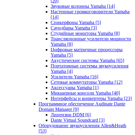
[20]
Звуковые колонны Yamaha
[14]
Настенные громкоговорители Yamaha
[14]
Спикерфоны Yamaha
[5]
Саундбары Yamaha
[3]
Студийные мониторы Yamaha
[8]
Трансляционные усилители мощности
Yamaha
[8]
Цифровые матричные процессоры
Yamaha
[5]
Акустические системы Yamaha
[65]
Портативные системы звукоусиления
Yamaha
[4]
Усилители Yamaha
[16]
Сетевые коммутаторы Yamaha
[12]
Аксессуары Yamaha
[1]
Микшерные консоли Yamaha
[40]
Интерфейсы и конвертеры Yamaha
[23]
Программное обеспечение Audinate Dante
Domain Manager
[9]
Лицензии DDM
[6]
Dante Virtual Soundcard
[3]
Оборудование звукоусиления Allen&Heath
[53]