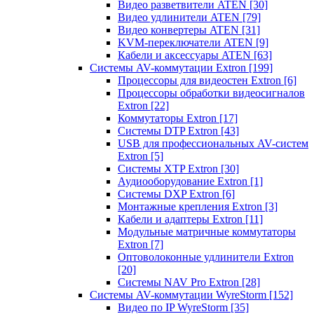
Видео разветвители ATEN
[30]
Видео удлинители ATEN
[79]
Видео конвертеры ATEN
[31]
KVM-переключатели ATEN
[9]
Кабели и аксессуары ATEN
[63]
Системы AV-коммутации Extron
[199]
Процессоры для видеостен Extron
[6]
Процессоры обработки видеосигналов
Extron
[22]
Коммутаторы Extron
[17]
Системы DTP Extron
[43]
USB для профессиональных AV-систем
Extron
[5]
Системы XTP Extron
[30]
Аудиооборудование Extron
[1]
Системы DXP Extron
[6]
Монтажные крепления Extron
[3]
Кабели и адаптеры Extron
[11]
Модульные матричные коммутаторы
Extron
[7]
Оптоволоконные удлинители Extron
[20]
Системы NAV Pro Extron
[28]
Системы AV-коммутации WyreStorm
[152]
Видео по IP WyreStorm
[35]