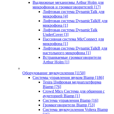
Выдвижные механизмы Arthur Holm для
микрофонов и громкоговорителей
[17]
Лифтовая система DynamicTalk для
микрофона
[4]
Лифтовая система DynamicTalkH для
микрофона
[1]
Лифтовая система DynamicTalk
UnderCover
[3]
Пассивная система MicConnect для
микрофона
[1]
Лифтовая система DynamicTalkB для
настольного микрофона
[1]
Встраиваемые громкоговорители
Arthur Holm
[1]
Оборудование звукоусиления
[1150]
Системы управления звуком Biamp
[186]
Tesira Цифровая медиаплатформа
Biamp
[76]
Crowd Mics Система для общения с
аудиторией Biamp
[1]
Система управления Biamp
[16]
Громкоговорители Biamp
[53]
Система звукоусиления Voltera Biamp