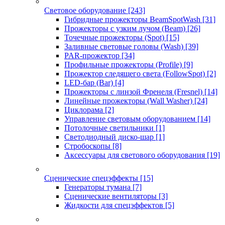
Световое оборудование
[243]
Гибридные прожекторы BeamSpotWash
[31]
Прожекторы с узким лучом (Beam)
[26]
Точечные прожекторы (Spot)
[15]
Заливные световые головы (Wash)
[39]
PAR-прожектор
[34]
Профильные прожекторы (Profile)
[9]
Прожектор следящего света (FollowSpot)
[2]
LED-бар (Bar)
[4]
Прожекторы с линзой Френеля (Fresnel)
[14]
Линейные прожекторы (Wall Washer)
[24]
Циклорама
[2]
Управление световым оборудованием
[14]
Потолочные светильники
[1]
Светодиодный диско-шар
[1]
Стробоскопы
[8]
Аксессуары для светового оборудования
[19]
Сценические спецэффекты
[15]
Генераторы тумана
[7]
Сценические вентиляторы
[3]
Жидкости для спецэффектов
[5]