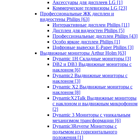
Аксессуары для дисплеев LG
[1]
Коммерческие телевизоры LG
[23]
Профессиональные ЖК дисплеи и
видеостены Philips
[63]
Интерактивные дисплеи Philips
[11]
Дисплеи для видеостен Philips
[5]
Профессиональные дисплеи Philips
[43]
Особо яркие дисплеи Philips
[1]
Цифровые вывески E-Paper Philips
[3]
Выдвижные мониторы Arthur Holm
[63]
Dynamic 1Н Складные мониторы
[3]
DB2 и DB3 Выдвижные мониторы с
наклоном
[6]
Dynamic2 Выдвижные мониторы с
наклоном
[3]
Dynamic X2 Выдвижные мониторы с
наклоном
[8]
DynamicX2Talk Выдвижные мониторы
с наклоном и выдвижным микрофоном
[2]
Dynamic 3 Мониторы с уникальным
механизмом трансформации
[6]
Dynamic3Reverse Мониторы с
подъемом из горизонтального
положения
[1]