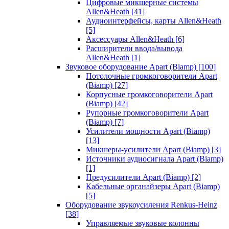
Цифровые микшерные системы
Allen&Heath
[41]
Аудиоинтерфейсы, карты Allen&Heath
[5]
Аксессуары Allen&Heath
[6]
Расширители ввода/вывода
Allen&Heath
[1]
Звуковое оборудование Apart (Biamp)
[100]
Потолочные громкоговорители Apart
(Biamp)
[27]
Корпусные громкоговорители Apart
(Biamp)
[42]
Рупорные громкоговорители Apart
(Biamp)
[7]
Усилители мощности Apart (Biamp)
[13]
Микшеры-усилители Apart (Biamp)
[3]
Источники аудиосигнала Apart (Biamp)
[1]
Предусилители Apart (Biamp)
[2]
Кабельные органайзеры Apart (Biamp)
[5]
Оборудование звукоусиления Renkus-Heinz
[38]
Управляемые звуковые колонны