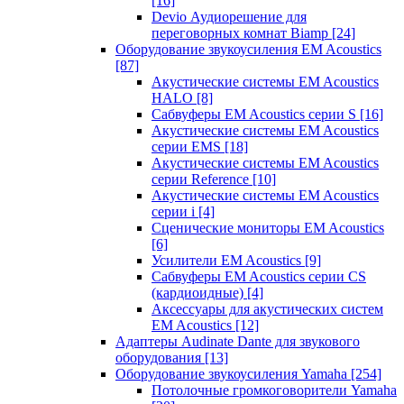
[16]
Devio Аудиорешение для
переговорных комнат Biamp
[24]
Оборудование звукоусиления EM Acoustics
[87]
Акустические системы EM Acoustics
HALO
[8]
Сабвуферы EM Acoustics серии S
[16]
Акустические системы EM Acoustics
серии EMS
[18]
Акустические системы EM Acoustics
серии Reference
[10]
Акустические системы EM Acoustics
серии i
[4]
Сценические мониторы EM Acoustics
[6]
Усилители EM Acoustics
[9]
Сабвуферы EM Acoustics серии CS
(кардиоидные)
[4]
Аксессуары для акустических систем
EM Acoustics
[12]
Адаптеры Audinate Dante для звукового
оборудования
[13]
Оборудование звукоусиления Yamaha
[254]
Потолочные громкоговорители Yamaha