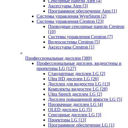
Сенсорные панели Aten
[4]
Аксессуары Aten
[3]
Программное обеспечение Aten
[1]
Системы управления WyreStorm
[2]
Системы управления Crestron
[23]
Проводные сенсорные панели Crestron
[10]
Системы управления Crestron
[7]
Видеосистемы Crestron
[5]
Аксессуары Crestron
[1]
Профессиональные дисплеи
[389]
Профессиональные дисплеи, видеостены и
проекторы LG
[127]
Стандартные дисплеи LG
[2]
Ultra HD дисплеи LG
[26]
Дисплеи для видеостен LG
[13]
Комплекты видеостен LG
[28]
Ultra Stretch дисплеи LG
[2]
Дисплеи повышенной яркости LG
[5]
Прозрачные дисплеи LG
[4]
OLED дисплеи LG
[5]
Сенсорные дисплеи LG
[3]
Проекторы LG
[13]
Программное обеспечение LG
[1]