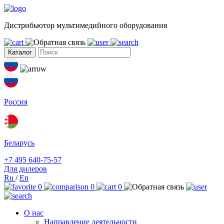
Дистрибьютор мультимедийного оборудования
Каталог
Россия
Беларусь
+7 495 640-75-57
Для дилеров
Ru
/
En
0
0
0
О нас
Направление деятельности