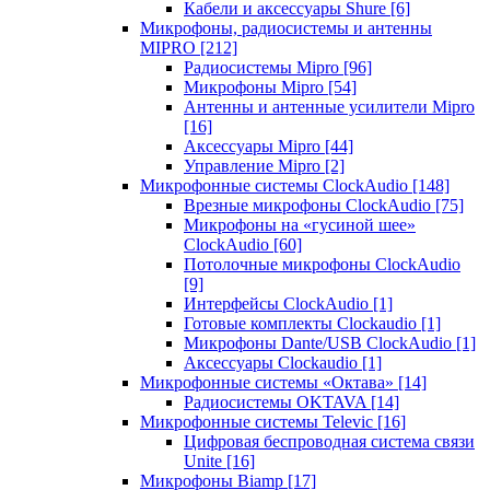
Кабели и аксессуары Shure
[6]
Микрофоны, радиосистемы и антенны
MIPRO
[212]
Радиосистемы Mipro
[96]
Микрофоны Mipro
[54]
Антенны и антенные усилители Mipro
[16]
Аксессуары Mipro
[44]
Управление Mipro
[2]
Микрофонные системы ClockAudio
[148]
Врезные микрофоны ClockAudio
[75]
Микрофоны на «гусиной шее»
ClockAudio
[60]
Потолочные микрофоны ClockAudio
[9]
Интерфейсы ClockAudio
[1]
Готовые комплекты Clockaudio
[1]
Микрофоны Dante/USB ClockAudio
[1]
Аксессуары Clockaudio
[1]
Микрофонные системы «Октава»
[14]
Радиосистемы OKTAVA
[14]
Микрофонные системы Televic
[16]
Цифровая беспроводная система связи
Unite
[16]
Микрофоны Biamp
[17]