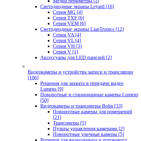
Медиа периметры
[2]
Светодиодные экраны Leyard
[16]
Серия MG
[4]
Серия TXF
[6]
Серия VEM
[6]
Светодиодные экраны LianTronics
[12]
Серия VA
[4]
Серия VL
[4]
Серия VH
[3]
Серия V
[1]
Аксессуары для LED панелей
[2]
Видеокамеры и устройства записи и трансляции
[106]
Решения для захвата и передачи видео
Lumens
[9]
Поворотные и стационарные камеры Lumens
[50]
Видеокамеры и трансиверы Bolin
[33]
Поворотные камеры для помещений
[21]
Трансиверы
[5]
Пульты управления камерами
[2]
Поворотные уличные камеры
[5]
Решения для видеозахвата и потокового