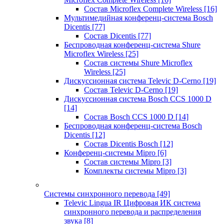
Состав Microflex Complete Wireless
[16]
Мультимедийная конференц-система Bosch
Dicentis
[77]
Состав Dicentis
[77]
Беспроводная конференц-система Shure
Microflex Wireless
[25]
Состав системы Shure Microflex
Wireless
[25]
Дискуссионная система Televic D-Cerno
[19]
Состав Televic D-Cerno
[19]
Дискуссионная система Bosch CCS 1000 D
[14]
Состав Bosch CCS 1000 D
[14]
Беспроводная конференц-система Bosch
Dicentis
[12]
Состав Dicentis Bosch
[12]
Конференц-системы Mipro
[6]
Состав системы Mipro
[3]
Комплекты системы Mipro
[3]
Системы синхронного перевода
[49]
Televic Lingua IR Цифровая ИК система
синхронного перевода и распределения
звука
[8]