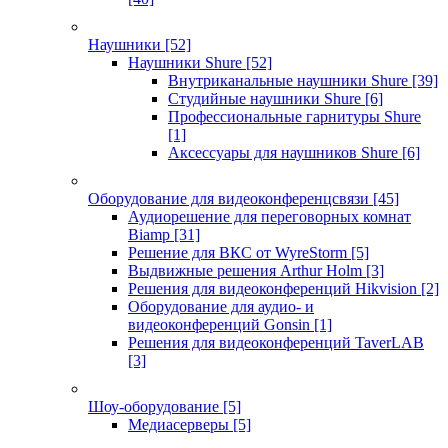
Наушники
[52]
Наушники Shure
[52]
Внутриканальные наушники Shure
[39]
Студийные наушники Shure
[6]
Профессиональные гарнитуры Shure
[1]
Аксессуары для наушников Shure
[6]
Оборудование для видеоконференцсвязи
[45]
Аудиорешение для переговорных комнат
Biamp
[31]
Решение для ВКС от WyreStorm
[5]
Выдвижные решения Arthur Holm
[3]
Решения для видеоконференций Hikvision
[2]
Оборудование для аудио- и
видеоконференций Gonsin
[1]
Решения для видеоконференций TaverLAB
[3]
Шоу-оборудование
[5]
Медиасерверы
[5]