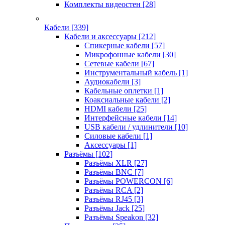
Комплекты видеостен
[28]
Кабели
[339]
Кабели и аксессуары
[212]
Спикерные кабели
[57]
Микрофонные кабели
[30]
Сетевые кабели
[67]
Инструментальный кабель
[1]
Аудиокабели
[3]
Кабельные оплетки
[1]
Коаксиальные кабели
[2]
HDMI кабели
[25]
Интерфейсные кабели
[14]
USB кабели / удлинители
[10]
Силовые кабели
[1]
Аксессуары
[1]
Разъёмы
[102]
Разъёмы XLR
[27]
Разъёмы BNC
[7]
Разъёмы POWERCON
[6]
Разъёмы RCA
[2]
Разъёмы RJ45
[3]
Разъёмы Jack
[25]
Разъёмы Speakon
[32]