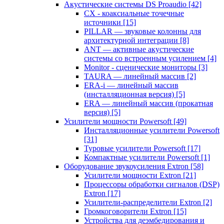
Акустические системы DS Proaudio
[42]
CX - коаксиальные точечные
источники
[15]
PILLAR — звуковые колонны для
архитектурной интеграции
[8]
ANT — активные акустические
системы со встроенным усилением
[4]
Monitor - сценические мониторы
[3]
TAURA — линейный массив
[2]
ERA-i — линейный массив
(инсталляционная версия)
[5]
ERA — линейный массив (прокатная
версия)
[5]
Усилители мощности Powersoft
[49]
Инсталляционные усилители Powersoft
[31]
Туровые усилители Powersoft
[17]
Компактные усилители Powersoft
[1]
Оборудование звукоусиления Extron
[58]
Усилители мощности Extron
[21]
Процессоры обработки сигналов (DSP)
Extron
[17]
Усилители-распределители Extron
[2]
Громкоговорители Extron
[15]
Устройства для деэмбедирования и