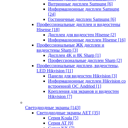
Витринные дисплеи Sumsung
[6]
Информационные дисплеи Samsung
[24]
Гостиничные дисплеи Samsung
[6]
Профессиональные дисплеи и видеостены
Hisense
[18]
Дисплеи для видеостен Hisense
[2]
Информационные дисплеи Hisense
[16]
Профессиональные ЖК дисплеи и
видеостены Sharp
[3]
Дисплеи 4K и 8K Sharp
[1]
Профессиональные дисплеи Sharp
[2]
Профессиональные дисплеи, видеостены,
LED Hikvision
[11]
Панели для видеостен Hikvision
[3]
Информационные дисплеи Hikvision со
встроенной ОС Andriod
[1]
Крепления для экранов и видеостен
Hikvision
[7]
Светодиодные экраны
[143]
Светодиодные экраны AET
[35]
Cерия Koala
[5]
Серия AT
[9]