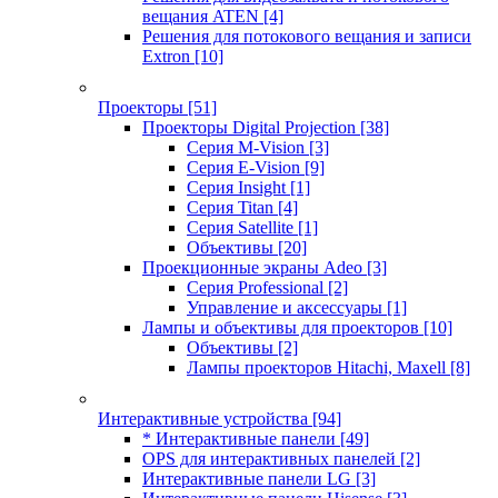
вещания ATEN
[4]
Решения для потокового вещания и записи
Extron
[10]
Проекторы
[51]
Проекторы Digital Projection
[38]
Серия M-Vision
[3]
Серия E-Vision
[9]
Серия Insight
[1]
Серия Titan
[4]
Серия Satellite
[1]
Объективы
[20]
Проекционные экраны Adeo
[3]
Серия Professional
[2]
Управление и аксессуары
[1]
Лампы и объективы для проекторов
[10]
Объективы
[2]
Лампы проекторов Hitachi, Maxell
[8]
Интерактивные устройства
[94]
* Интерактивные панели
[49]
OPS для интерактивных панелей
[2]
Интерактивные панели LG
[3]