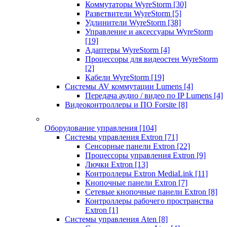
Коммутаторы WyreStorm
[30]
Разветвители WyreStorm
[5]
Удлинители WyreStorm
[38]
Управление и аксессуары WyreStorm
[19]
Адаптеры WyreStorm
[4]
Процессоры для видеостен WyreStorm
[2]
Кабели WyreStorm
[19]
Системы AV коммутации Lumens
[4]
Передача аудио / видео по IP Lumens
[4]
Видеоконтроллеры и ПО Forsite
[8]
Оборудование управления
[104]
Системы управления Extron
[71]
Сенсорные панели Extron
[22]
Процессоры управления Extron
[9]
Лючки Extron
[13]
Контроллеры Extron MediaLink
[11]
Кнопочные панели Extron
[7]
Сетевые кнопочные панели Extron
[8]
Контроллеры рабочего пространства
Extron
[1]
Системы управления Aten
[8]