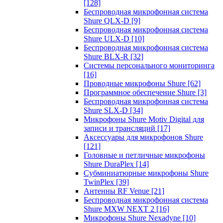
[128]
Беспроводная микрофонная система
Shure QLX-D
[9]
Беспроводная микрофонная система
Shure ULX-D
[10]
Беспроводная микрофонная система
Shure BLX-R
[32]
Системы персонального мониторинга
[16]
Проводные микрофоны Shure
[62]
Программное обеспечение Shure
[3]
Беспроводная микрофонная система
Shure SLX-D
[34]
Микрофоны Shure Motiv Digital для
записи и трансляций
[17]
Аксессуары для микрофонов Shure
[121]
Головные и петличные микрофоны
Shure DuraPlex
[14]
Субминиатюрные микрофоны Shure
TwinPlex
[39]
Антенны RF Venue
[21]
Беспроводная микрофонная система
Shure MXW NEXT 2
[16]
Микрофоны Shure Nexadyne
[10]