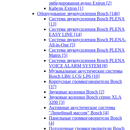
эмбедирования аудио Extron
[2]
Кабели Extron
[1]
Оборудование звукоусиления Bosch
[146]
Система звукоусиления Bosch PLENA
[13]
Система звукоусиления Bosch PLENA
EASY LINE
[14]
Система звукоусиления Bosch PLENA-
All-in-One
[5]
Система звукоусиления Bosch PLENA
Matrix
[5]
Система звукоусиления Bosch PLENA
VOICE ALARM SYSTEM
[8]
Музыкальные акустические системы
Bosch LB6/ LC6/ LP6
[10]
Корпусные громкоговорители Bosch
[37]
Звуковые колонки Bosch
[2]
Звуковые колонки Bosch серии XLA
3200
[3]
Активные акустические системы
"Линейный массив" Bosch
[4]
Панельные громкоговорители Bosch
[4]
Потолочные громкоговорители Bosch