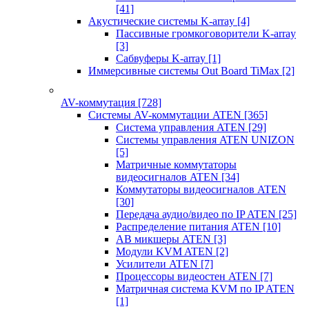
[41]
Акустические системы K-array
[4]
Пассивные громкоговорители K-array
[3]
Сабвуферы K-array
[1]
Иммерсивные системы Out Board TiMax
[2]
AV-коммутация
[728]
Системы AV-коммутации ATEN
[365]
Система управления ATEN
[29]
Системы управления ATEN UNIZON
[5]
Матричные коммутаторы
видеосигналов ATEN
[34]
Коммутаторы видеосигналов ATEN
[30]
Передача аудио/видео по IP ATEN
[25]
Распределение питания ATEN
[10]
АВ микшеры ATEN
[3]
Модули KVM ATEN
[2]
Усилители ATEN
[7]
Процессоры видеостен ATEN
[7]
Матричная система KVM по IP ATEN
[1]