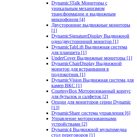
Dynamic3Talk Мониторы с
уникальным механизмом
трансформации и выдвижным
микрофоном
[4]
Двусторонние выдвижные мониторы
[1]
DynamicSignatureDisplay Выдвижной
одно/двусторонний монитор
[1]
DynamicTabLift Выдвижная система
для планшета
[1]
UnderCover Выдвижные мониторы
[1]
DynamicChairDisplay Выдвижной
монитор для встраивания в
подлокотник
[1]
DynamicVision Выдвижная система для
камер ВКС
[1]
CourtesyBox Моторизованный корпус
для бутылок и салфеток
[2]
Опции для мониторов серии Dynamic
[13]
DynamicShare система управления
[6]
Управление моторизованными
устройствами
[2]
Dynamic4 Выдвижной мультимедиа
стол переговоров
[1]