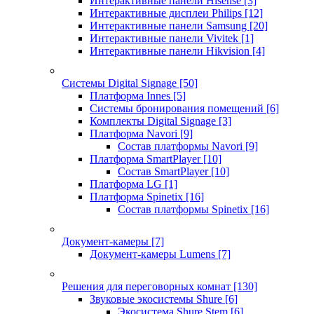
Интерактивные панели Hisense
[3]
Интерактивные дисплеи Philips
[12]
Интерактивные панели Samsung
[20]
Интерактивные панели Vivitek
[1]
Интерактивные панели Hikvision
[4]
Системы Digital Signage
[50]
Платформа Innes
[5]
Системы бронирования помещений
[6]
Комплекты Digital Signage
[3]
Платформа Navori
[9]
Состав платформы Navori
[9]
Платформа SmartPlayer
[10]
Состав SmartPlayer
[10]
Платформа LG
[1]
Платформа Spinetix
[16]
Состав платформы Spinetix
[16]
Документ-камеры
[7]
Документ-камеры Lumens
[7]
Решения для переговорных комнат
[130]
Звуковые экосистемы Shure
[6]
Экосистема Shure Stem
[6]