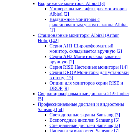
Выдвижные мониторы Albiral
[3]
Универсальные лифты для мониторов
Albiral
[2]
Выдвижные мониторы с
фиксированным углом наклона Albiral
[1]
Стационарные мониторы Albiral (Arthur
Holm)
[42]
Серия AH1 Широкоформатный
монитор, складывается вручную
[2]
Серия AH2 Монитор складывается
вручную
[2]
Серия RISE Настенные мониторы
[14]
Серия DROP Мониторы для установки
в стену
[15]
Опции для мониторов серии RISE и
DROP
[9]
Сверхширокоформатные дисплеи 21:9 Jupiter
[5]
Профессиональные дисплеи и видеостены
Samsung
[54]
Светодиодные экраны Samsung
[3]
Всепогодные дисплеи Samsung
[5]
Специальные дисплеи Samsung
[3]
Панели для видеостен Samsung
[7]