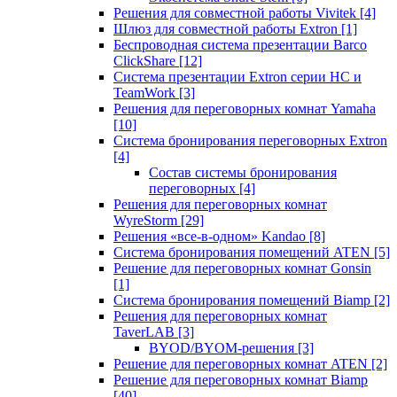
Решения для совместной работы Vivitek
[4]
Шлюз для совместной работы Extron
[1]
Беспроводная система презентации Barco
ClickShare
[12]
Система презентации Extron серии HC и
TeamWork
[3]
Решения для переговорных комнат Yamaha
[10]
Система бронирования переговорных Extron
[4]
Состав системы бронирования
переговорных
[4]
Решения для переговорных комнат
WyreStorm
[29]
Решения «все-в-одном» Kandao
[8]
Система бронирования помещений ATEN
[5]
Решение для переговорных комнат Gonsin
[1]
Система бронирования помещений Biamp
[2]
Решения для переговорных комнат
TaverLAB
[3]
BYOD/BYOM-решения
[3]
Решение для переговорных комнат ATEN
[2]
Решение для переговорных комнат Biamp
[40]