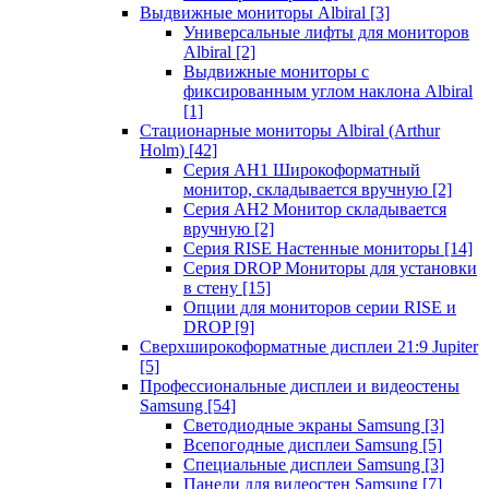
Выдвижные мониторы Albiral
[3]
Универсальные лифты для мониторов
Albiral
[2]
Выдвижные мониторы с
фиксированным углом наклона Albiral
[1]
Стационарные мониторы Albiral (Arthur
Holm)
[42]
Серия AH1 Широкоформатный
монитор, складывается вручную
[2]
Серия AH2 Монитор складывается
вручную
[2]
Серия RISE Настенные мониторы
[14]
Серия DROP Мониторы для установки
в стену
[15]
Опции для мониторов серии RISE и
DROP
[9]
Сверхширокоформатные дисплеи 21:9 Jupiter
[5]
Профессиональные дисплеи и видеостены
Samsung
[54]
Светодиодные экраны Samsung
[3]
Всепогодные дисплеи Samsung
[5]
Специальные дисплеи Samsung
[3]
Панели для видеостен Samsung
[7]