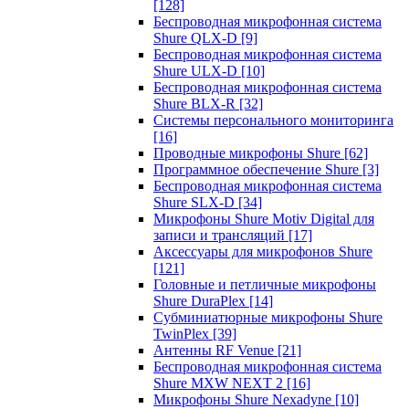
[128]
Беспроводная микрофонная система
Shure QLX-D
[9]
Беспроводная микрофонная система
Shure ULX-D
[10]
Беспроводная микрофонная система
Shure BLX-R
[32]
Системы персонального мониторинга
[16]
Проводные микрофоны Shure
[62]
Программное обеспечение Shure
[3]
Беспроводная микрофонная система
Shure SLX-D
[34]
Микрофоны Shure Motiv Digital для
записи и трансляций
[17]
Аксессуары для микрофонов Shure
[121]
Головные и петличные микрофоны
Shure DuraPlex
[14]
Субминиатюрные микрофоны Shure
TwinPlex
[39]
Антенны RF Venue
[21]
Беспроводная микрофонная система
Shure MXW NEXT 2
[16]
Микрофоны Shure Nexadyne
[10]