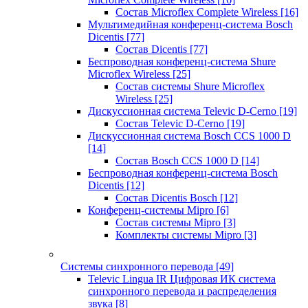
Состав Microflex Complete Wireless
[16]
Мультимедийная конференц-система Bosch
Dicentis
[77]
Состав Dicentis
[77]
Беспроводная конференц-система Shure
Microflex Wireless
[25]
Состав системы Shure Microflex
Wireless
[25]
Дискуссионная система Televic D-Cerno
[19]
Состав Televic D-Cerno
[19]
Дискуссионная система Bosch CCS 1000 D
[14]
Состав Bosch CCS 1000 D
[14]
Беспроводная конференц-система Bosch
Dicentis
[12]
Состав Dicentis Bosch
[12]
Конференц-системы Mipro
[6]
Состав системы Mipro
[3]
Комплекты системы Mipro
[3]
Системы синхронного перевода
[49]
Televic Lingua IR Цифровая ИК система
синхронного перевода и распределения
звука
[8]