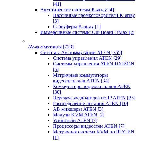
[41]
Акустические системы K-array
[4]
Пассивные громкоговорители K-array
[3]
Сабвуферы K-array
[1]
Иммерсивные системы Out Board TiMax
[2]
AV-коммутация
[728]
Системы AV-коммутации ATEN
[365]
Система управления ATEN
[29]
Системы управления ATEN UNIZON
[5]
Матричные коммутаторы
видеосигналов ATEN
[34]
Коммутаторы видеосигналов ATEN
[30]
Передача аудио/видео по IP ATEN
[25]
Распределение питания ATEN
[10]
АВ микшеры ATEN
[3]
Модули KVM ATEN
[2]
Усилители ATEN
[7]
Процессоры видеостен ATEN
[7]
Матричная система KVM по IP ATEN
[1]