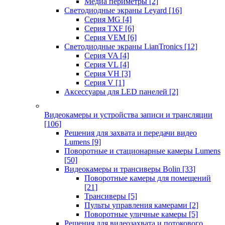
Медиа периметры
[2]
Светодиодные экраны Leyard
[16]
Серия MG
[4]
Серия TXF
[6]
Серия VEM
[6]
Светодиодные экраны LianTronics
[12]
Серия VA
[4]
Серия VL
[4]
Серия VH
[3]
Серия V
[1]
Аксессуары для LED панелей
[2]
Видеокамеры и устройства записи и трансляции
[106]
Решения для захвата и передачи видео
Lumens
[9]
Поворотные и стационарные камеры Lumens
[50]
Видеокамеры и трансиверы Bolin
[33]
Поворотные камеры для помещений
[21]
Трансиверы
[5]
Пульты управления камерами
[2]
Поворотные уличные камеры
[5]
Решения для видеозахвата и потокового