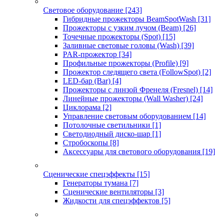
Световое оборудование
[243]
Гибридные прожекторы BeamSpotWash
[31]
Прожекторы с узким лучом (Beam)
[26]
Точечные прожекторы (Spot)
[15]
Заливные световые головы (Wash)
[39]
PAR-прожектор
[34]
Профильные прожекторы (Profile)
[9]
Прожектор следящего света (FollowSpot)
[2]
LED-бар (Bar)
[4]
Прожекторы с линзой Френеля (Fresnel)
[14]
Линейные прожекторы (Wall Washer)
[24]
Циклорама
[2]
Управление световым оборудованием
[14]
Потолочные светильники
[1]
Светодиодный диско-шар
[1]
Стробоскопы
[8]
Аксессуары для светового оборудования
[19]
Сценические спецэффекты
[15]
Генераторы тумана
[7]
Сценические вентиляторы
[3]
Жидкости для спецэффектов
[5]