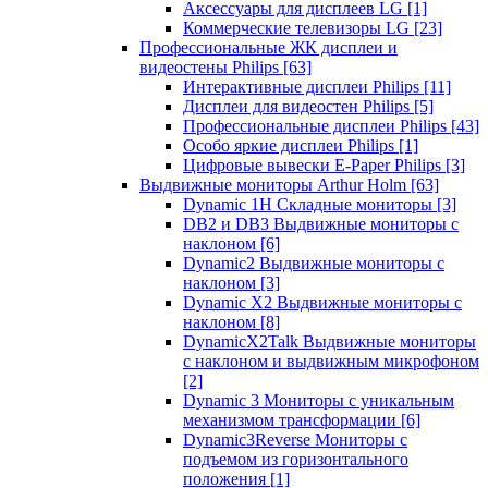
Аксессуары для дисплеев LG
[1]
Коммерческие телевизоры LG
[23]
Профессиональные ЖК дисплеи и
видеостены Philips
[63]
Интерактивные дисплеи Philips
[11]
Дисплеи для видеостен Philips
[5]
Профессиональные дисплеи Philips
[43]
Особо яркие дисплеи Philips
[1]
Цифровые вывески E-Paper Philips
[3]
Выдвижные мониторы Arthur Holm
[63]
Dynamic 1Н Складные мониторы
[3]
DB2 и DB3 Выдвижные мониторы с
наклоном
[6]
Dynamic2 Выдвижные мониторы с
наклоном
[3]
Dynamic X2 Выдвижные мониторы с
наклоном
[8]
DynamicX2Talk Выдвижные мониторы
с наклоном и выдвижным микрофоном
[2]
Dynamic 3 Мониторы с уникальным
механизмом трансформации
[6]
Dynamic3Reverse Мониторы с
подъемом из горизонтального
положения
[1]