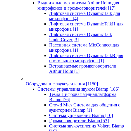
Выдвижные механизмы Arthur Holm для
микрофонов и громкоговорителей
[17]
Лифтовая система DynamicTalk для
микрофона
[4]
Лифтовая система DynamicTalkH для
микрофона
[1]
Лифтовая система DynamicTalk
UnderCover
[3]
Пассивная система MicConnect для
микрофона
[1]
Лифтовая система DynamicTalkB для
настольного микрофона
[1]
Встраиваемые громкоговорители
Arthur Holm
[1]
Оборудование звукоусиления
[1150]
Системы управления звуком Biamp
[186]
Tesira Цифровая медиаплатформа
Biamp
[76]
Crowd Mics Система для общения с
аудиторией Biamp
[1]
Система управления Biamp
[16]
Громкоговорители Biamp
[53]
Система звукоусиления Voltera Biamp