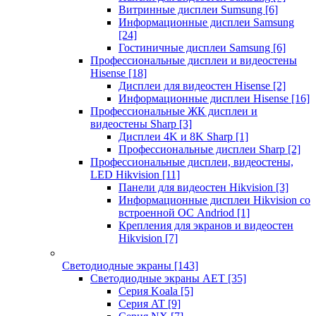
Витринные дисплеи Sumsung
[6]
Информационные дисплеи Samsung
[24]
Гостиничные дисплеи Samsung
[6]
Профессиональные дисплеи и видеостены
Hisense
[18]
Дисплеи для видеостен Hisense
[2]
Информационные дисплеи Hisense
[16]
Профессиональные ЖК дисплеи и
видеостены Sharp
[3]
Дисплеи 4K и 8K Sharp
[1]
Профессиональные дисплеи Sharp
[2]
Профессиональные дисплеи, видеостены,
LED Hikvision
[11]
Панели для видеостен Hikvision
[3]
Информационные дисплеи Hikvision со
встроенной ОС Andriod
[1]
Крепления для экранов и видеостен
Hikvision
[7]
Светодиодные экраны
[143]
Светодиодные экраны AET
[35]
Cерия Koala
[5]
Серия AT
[9]