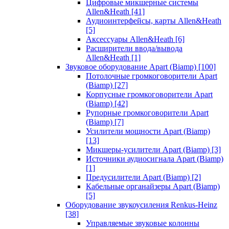
Цифровые микшерные системы
Allen&Heath
[41]
Аудиоинтерфейсы, карты Allen&Heath
[5]
Аксессуары Allen&Heath
[6]
Расширители ввода/вывода
Allen&Heath
[1]
Звуковое оборудование Apart (Biamp)
[100]
Потолочные громкоговорители Apart
(Biamp)
[27]
Корпусные громкоговорители Apart
(Biamp)
[42]
Рупорные громкоговорители Apart
(Biamp)
[7]
Усилители мощности Apart (Biamp)
[13]
Микшеры-усилители Apart (Biamp)
[3]
Источники аудиосигнала Apart (Biamp)
[1]
Предусилители Apart (Biamp)
[2]
Кабельные органайзеры Apart (Biamp)
[5]
Оборудование звукоусиления Renkus-Heinz
[38]
Управляемые звуковые колонны