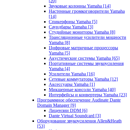
[20]
Звуковые колонны Yamaha
[14]
Настенные громкоговорители Yamaha
[14]
Спикерфоны Yamaha
[5]
Саундбары Yamaha
[3]
Студийные мониторы Yamaha
[8]
Трансляционные усилители мощности
Yamaha
[8]
Цифровые матричные процессоры
Yamaha
[5]
Акустические системы Yamaha
[65]
Портативные системы звукоусиления
Yamaha
[4]
Усилители Yamaha
[16]
Сетевые коммутаторы Yamaha
[12]
Аксессуары Yamaha
[1]
Микшерные консоли Yamaha
[40]
Интерфейсы и конвертеры Yamaha
[23]
Программное обеспечение Audinate Dante
Domain Manager
[9]
Лицензии DDM
[6]
Dante Virtual Soundcard
[3]
Оборудование звукоусиления Allen&Heath
[53]