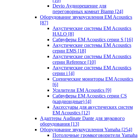
[16]
Devio Аудиорешение для
переговорных комнат Biamp
[24]
Оборудование звукоусиления EM Acoustics
[87]
Акустические системы EM Acoustics
HALO
[8]
Сабвуферы EM Acoustics серии S
[16]
Акустические системы EM Acoustics
серии EMS
[18]
Акустические системы EM Acoustics
серии Reference
[10]
Акустические системы EM Acoustics
серии i
[4]
Сценические мониторы EM Acoustics
[6]
Усилители EM Acoustics
[9]
Сабвуферы EM Acoustics серии CS
(кардиоидные)
[4]
Аксессуары для акустических систем
EM Acoustics
[12]
Адаптеры Audinate Dante для звукового
оборудования
[13]
Оборудование звукоусиления Yamaha
[254]
Потолочные громкоговорители Yamaha