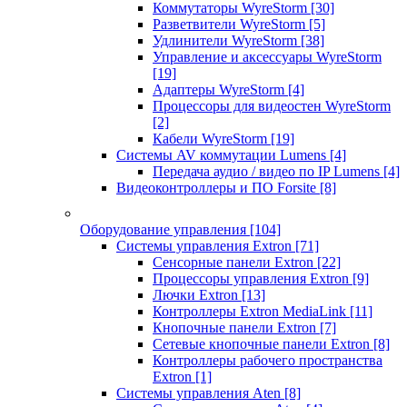
Коммутаторы WyreStorm
[30]
Разветвители WyreStorm
[5]
Удлинители WyreStorm
[38]
Управление и аксессуары WyreStorm
[19]
Адаптеры WyreStorm
[4]
Процессоры для видеостен WyreStorm
[2]
Кабели WyreStorm
[19]
Системы AV коммутации Lumens
[4]
Передача аудио / видео по IP Lumens
[4]
Видеоконтроллеры и ПО Forsite
[8]
Оборудование управления
[104]
Системы управления Extron
[71]
Сенсорные панели Extron
[22]
Процессоры управления Extron
[9]
Лючки Extron
[13]
Контроллеры Extron MediaLink
[11]
Кнопочные панели Extron
[7]
Сетевые кнопочные панели Extron
[8]
Контроллеры рабочего пространства
Extron
[1]
Системы управления Aten
[8]