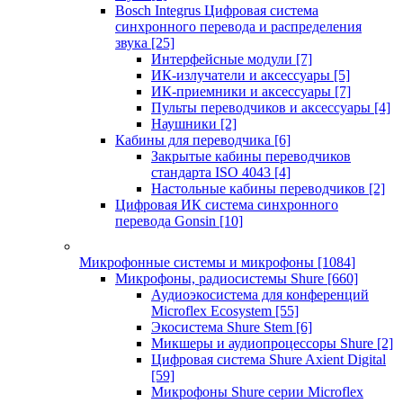
Bosch Integrus Цифровая система
синхронного перевода и распределения
звука
[25]
Интерфейсные модули
[7]
ИК-излучатели и аксессуары
[5]
ИК-приемники и аксессуары
[7]
Пульты переводчиков и аксессуары
[4]
Наушники
[2]
Кабины для переводчика
[6]
Закрытые кабины переводчиков
стандарта ISO 4043
[4]
Настольные кабины переводчиков
[2]
Цифровая ИК система синхронного
перевода Gonsin
[10]
Микрофонные системы и микрофоны
[1084]
Микрофоны, радиосистемы Shure
[660]
Аудиоэкосистема для конференций
Microflex Ecosystem
[55]
Экосистема Shure Stem
[6]
Микшеры и аудиопроцессоры Shure
[2]
Цифровая система Shure Axient Digital
[59]
Микрофоны Shure серии Microflex