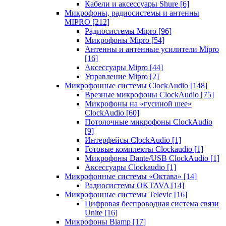
Кабели и аксессуары Shure
[6]
Микрофоны, радиосистемы и антенны
MIPRO
[212]
Радиосистемы Mipro
[96]
Микрофоны Mipro
[54]
Антенны и антенные усилители Mipro
[16]
Аксессуары Mipro
[44]
Управление Mipro
[2]
Микрофонные системы ClockAudio
[148]
Врезные микрофоны ClockAudio
[75]
Микрофоны на «гусиной шее»
ClockAudio
[60]
Потолочные микрофоны ClockAudio
[9]
Интерфейсы ClockAudio
[1]
Готовые комплекты Clockaudio
[1]
Микрофоны Dante/USB ClockAudio
[1]
Аксессуары Clockaudio
[1]
Микрофонные системы «Октава»
[14]
Радиосистемы OKTAVA
[14]
Микрофонные системы Televic
[16]
Цифровая беспроводная система связи
Unite
[16]
Микрофоны Biamp
[17]