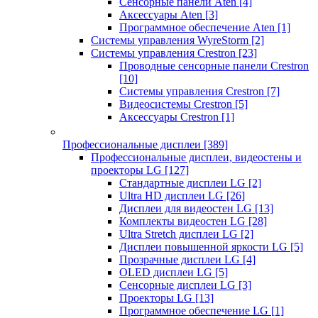
Сенсорные панели Aten
[4]
Аксессуары Aten
[3]
Программное обеспечение Aten
[1]
Системы управления WyreStorm
[2]
Системы управления Crestron
[23]
Проводные сенсорные панели Crestron
[10]
Системы управления Crestron
[7]
Видеосистемы Crestron
[5]
Аксессуары Crestron
[1]
Профессиональные дисплеи
[389]
Профессиональные дисплеи, видеостены и
проекторы LG
[127]
Стандартные дисплеи LG
[2]
Ultra HD дисплеи LG
[26]
Дисплеи для видеостен LG
[13]
Комплекты видеостен LG
[28]
Ultra Stretch дисплеи LG
[2]
Дисплеи повышенной яркости LG
[5]
Прозрачные дисплеи LG
[4]
OLED дисплеи LG
[5]
Сенсорные дисплеи LG
[3]
Проекторы LG
[13]
Программное обеспечение LG
[1]