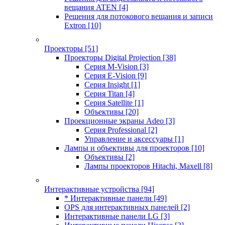
вещания ATEN
[4]
Решения для потокового вещания и записи
Extron
[10]
Проекторы
[51]
Проекторы Digital Projection
[38]
Серия M-Vision
[3]
Серия E-Vision
[9]
Серия Insight
[1]
Серия Titan
[4]
Серия Satellite
[1]
Объективы
[20]
Проекционные экраны Adeo
[3]
Серия Professional
[2]
Управление и аксессуары
[1]
Лампы и объективы для проекторов
[10]
Объективы
[2]
Лампы проекторов Hitachi, Maxell
[8]
Интерактивные устройства
[94]
* Интерактивные панели
[49]
OPS для интерактивных панелей
[2]
Интерактивные панели LG
[3]