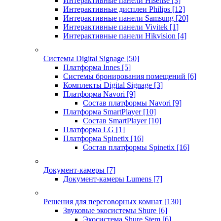
Интерактивные панели Hisense
[3]
Интерактивные дисплеи Philips
[12]
Интерактивные панели Samsung
[20]
Интерактивные панели Vivitek
[1]
Интерактивные панели Hikvision
[4]
Системы Digital Signage
[50]
Платформа Innes
[5]
Системы бронирования помещений
[6]
Комплекты Digital Signage
[3]
Платформа Navori
[9]
Состав платформы Navori
[9]
Платформа SmartPlayer
[10]
Состав SmartPlayer
[10]
Платформа LG
[1]
Платформа Spinetix
[16]
Состав платформы Spinetix
[16]
Документ-камеры
[7]
Документ-камеры Lumens
[7]
Решения для переговорных комнат
[130]
Звуковые экосистемы Shure
[6]
Экосистема Shure Stem
[6]