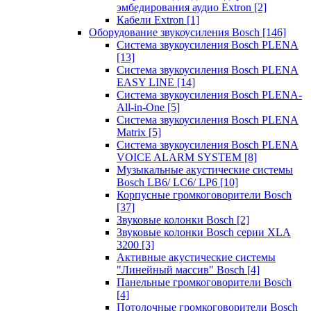
эмбедирования аудио Extron
[2]
Кабели Extron
[1]
Оборудование звукоусиления Bosch
[146]
Система звукоусиления Bosch PLENA
[13]
Система звукоусиления Bosch PLENA
EASY LINE
[14]
Система звукоусиления Bosch PLENA-
All-in-One
[5]
Система звукоусиления Bosch PLENA
Matrix
[5]
Система звукоусиления Bosch PLENA
VOICE ALARM SYSTEM
[8]
Музыкальные акустические системы
Bosch LB6/ LC6/ LP6
[10]
Корпусные громкоговорители Bosch
[37]
Звуковые колонки Bosch
[2]
Звуковые колонки Bosch серии XLA
3200
[3]
Активные акустические системы
"Линейный массив" Bosch
[4]
Панельные громкоговорители Bosch
[4]
Потолочные громкоговорители Bosch