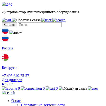
Дистрибьютор мультимедийного оборудования
Каталог
Россия
Беларусь
+7 495 640-75-57
Для дилеров
Ru
/
En
0
0
0
О нас
Направление деятельности