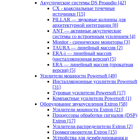
Акустические системы DS Proaudio
[42]
CX - коаксиальные точечные
источники
[15]
PILLAR — звуковые колонны для
архитектурной интеграции
[8]
ANT — активные акустические
системы со встроенным усилением
[4]
Monitor - сценические мониторы
[3]
TAURA — линейный массив
[2]
ERA-i — линейный массив
(инсталляционная версия)
[5]
ERA — линейный массив (прокатная
версия)
[5]
Усилители мощности Powersoft
[49]
Инсталляционные усилители Powersoft
[31]
Туровые усилители Powersoft
[17]
Компактные усилители Powersoft
[1]
Оборудование звукоусиления Extron
[58]
Усилители мощности Extron
[21]
Процессоры обработки сигналов (DSP)
Extron
[17]
Усилители-распределители Extron
[2]
Громкоговорители Extron
[15]
Устройства для деэмбедирования и