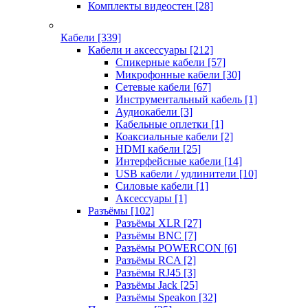
Комплекты видеостен
[28]
Кабели
[339]
Кабели и аксессуары
[212]
Спикерные кабели
[57]
Микрофонные кабели
[30]
Сетевые кабели
[67]
Инструментальный кабель
[1]
Аудиокабели
[3]
Кабельные оплетки
[1]
Коаксиальные кабели
[2]
HDMI кабели
[25]
Интерфейсные кабели
[14]
USB кабели / удлинители
[10]
Силовые кабели
[1]
Аксессуары
[1]
Разъёмы
[102]
Разъёмы XLR
[27]
Разъёмы BNC
[7]
Разъёмы POWERCON
[6]
Разъёмы RCA
[2]
Разъёмы RJ45
[3]
Разъёмы Jack
[25]
Разъёмы Speakon
[32]