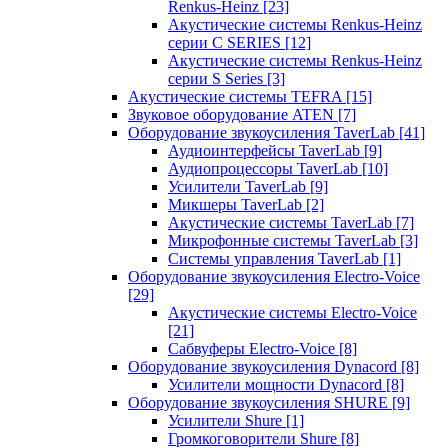
Renkus-Heinz
[23]
Акустические системы Renkus-Heinz
серии C SERIES
[12]
Акустические системы Renkus-Heinz
серии S Series
[3]
Акустические системы TEFRA
[15]
Звуковое оборудование ATEN
[7]
Оборудование звукоусиления TaverLab
[41]
Аудиоинтерфейсы TaverLab
[9]
Аудиопроцессоры TaverLab
[10]
Усилители TaverLab
[9]
Микшеры TaverLab
[2]
Акустические системы TaverLab
[7]
Микрофонные системы TaverLab
[3]
Системы управления TaverLab
[1]
Оборудование звукоусиления Electro-Voice
[29]
Акустические системы Electro-Voice
[21]
Сабвуферы Electro-Voice
[8]
Оборудование звукоусиления Dynacord
[8]
Усилители мощности Dynacord
[8]
Оборудование звукоусиления SHURE
[9]
Усилители Shure
[1]
Громкоговорители Shure
[8]