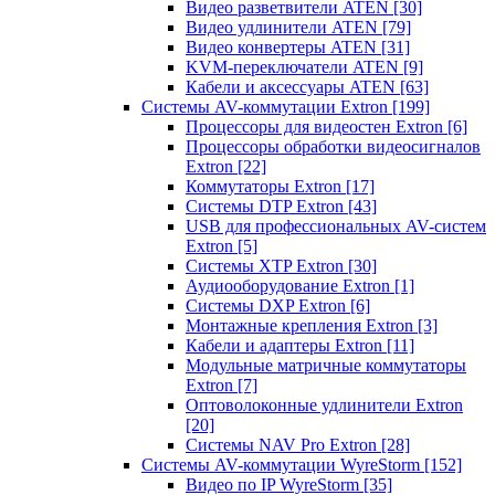
Видео разветвители ATEN
[30]
Видео удлинители ATEN
[79]
Видео конвертеры ATEN
[31]
KVM-переключатели ATEN
[9]
Кабели и аксессуары ATEN
[63]
Системы AV-коммутации Extron
[199]
Процессоры для видеостен Extron
[6]
Процессоры обработки видеосигналов
Extron
[22]
Коммутаторы Extron
[17]
Системы DTP Extron
[43]
USB для профессиональных AV-систем
Extron
[5]
Системы XTP Extron
[30]
Аудиооборудование Extron
[1]
Системы DXP Extron
[6]
Монтажные крепления Extron
[3]
Кабели и адаптеры Extron
[11]
Модульные матричные коммутаторы
Extron
[7]
Оптоволоконные удлинители Extron
[20]
Системы NAV Pro Extron
[28]
Системы AV-коммутации WyreStorm
[152]
Видео по IP WyreStorm
[35]