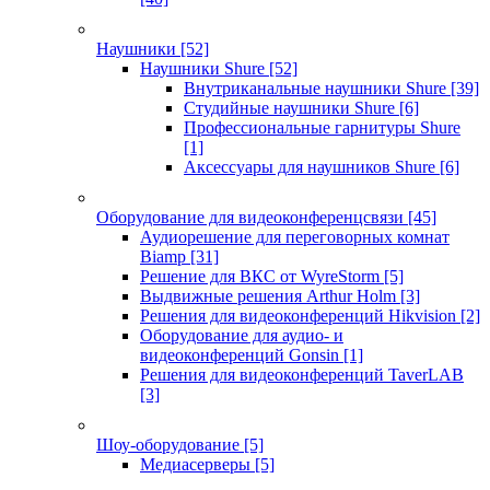
Наушники
[52]
Наушники Shure
[52]
Внутриканальные наушники Shure
[39]
Студийные наушники Shure
[6]
Профессиональные гарнитуры Shure
[1]
Аксессуары для наушников Shure
[6]
Оборудование для видеоконференцсвязи
[45]
Аудиорешение для переговорных комнат
Biamp
[31]
Решение для ВКС от WyreStorm
[5]
Выдвижные решения Arthur Holm
[3]
Решения для видеоконференций Hikvision
[2]
Оборудование для аудио- и
видеоконференций Gonsin
[1]
Решения для видеоконференций TaverLAB
[3]
Шоу-оборудование
[5]
Медиасерверы
[5]