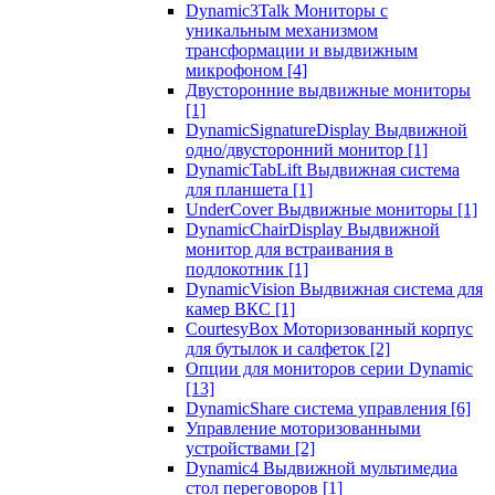
Dynamic3Talk Мониторы с
уникальным механизмом
трансформации и выдвижным
микрофоном
[4]
Двусторонние выдвижные мониторы
[1]
DynamicSignatureDisplay Выдвижной
одно/двусторонний монитор
[1]
DynamicTabLift Выдвижная система
для планшета
[1]
UnderCover Выдвижные мониторы
[1]
DynamicChairDisplay Выдвижной
монитор для встраивания в
подлокотник
[1]
DynamicVision Выдвижная система для
камер ВКС
[1]
CourtesyBox Моторизованный корпус
для бутылок и салфеток
[2]
Опции для мониторов серии Dynamic
[13]
DynamicShare система управления
[6]
Управление моторизованными
устройствами
[2]
Dynamic4 Выдвижной мультимедиа
стол переговоров
[1]