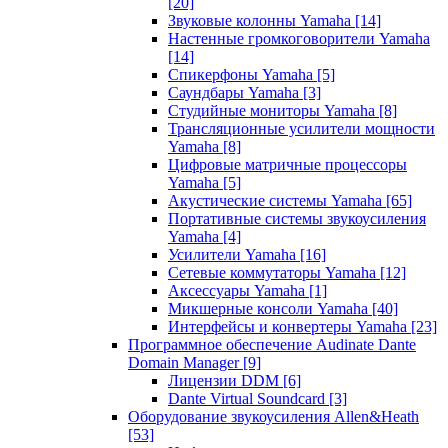
[20]
Звуковые колонны Yamaha
[14]
Настенные громкоговорители Yamaha
[14]
Спикерфоны Yamaha
[5]
Саундбары Yamaha
[3]
Студийные мониторы Yamaha
[8]
Трансляционные усилители мощности
Yamaha
[8]
Цифровые матричные процессоры
Yamaha
[5]
Акустические системы Yamaha
[65]
Портативные системы звукоусиления
Yamaha
[4]
Усилители Yamaha
[16]
Сетевые коммутаторы Yamaha
[12]
Аксессуары Yamaha
[1]
Микшерные консоли Yamaha
[40]
Интерфейсы и конвертеры Yamaha
[23]
Программное обеспечение Audinate Dante
Domain Manager
[9]
Лицензии DDM
[6]
Dante Virtual Soundcard
[3]
Оборудование звукоусиления Allen&Heath
[53]