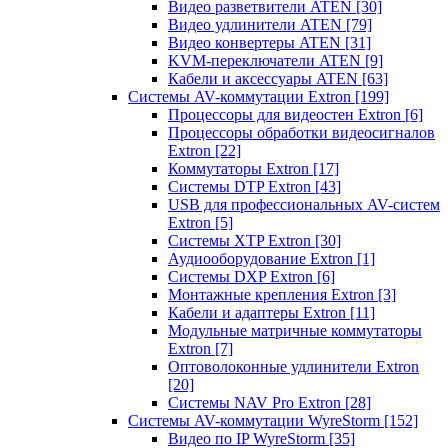
Видео разветвители ATEN
[30]
Видео удлинители ATEN
[79]
Видео конвертеры ATEN
[31]
KVM-переключатели ATEN
[9]
Кабели и аксессуары ATEN
[63]
Системы AV-коммутации Extron
[199]
Процессоры для видеостен Extron
[6]
Процессоры обработки видеосигналов
Extron
[22]
Коммутаторы Extron
[17]
Системы DTP Extron
[43]
USB для профессиональных AV-систем
Extron
[5]
Системы XTP Extron
[30]
Аудиооборудование Extron
[1]
Системы DXP Extron
[6]
Монтажные крепления Extron
[3]
Кабели и адаптеры Extron
[11]
Модульные матричные коммутаторы
Extron
[7]
Оптоволоконные удлинители Extron
[20]
Системы NAV Pro Extron
[28]
Системы AV-коммутации WyreStorm
[152]
Видео по IP WyreStorm
[35]