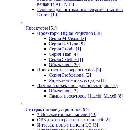
вещания ATEN
[4]
Решения для потокового вещания и записи
Extron
[10]
Проекторы
[51]
Проекторы Digital Projection
[38]
Серия M-Vision
[3]
Серия E-Vision
[9]
Серия Insight
[1]
Серия Titan
[4]
Серия Satellite
[1]
Объективы
[20]
Проекционные экраны Adeo
[3]
Серия Professional
[2]
Управление и аксессуары
[1]
Лампы и объективы для проекторов
[10]
Объективы
[2]
Лампы проекторов Hitachi, Maxell
[8]
Интерактивные устройства
[94]
* Интерактивные панели
[49]
OPS для интерактивных панелей
[2]
Интерактивные панели LG
[3]