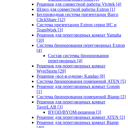
Решения для совместной работы Vivitek
[4]
Шлюз для совместной работы Extron
[1]
Беспроводная система презентации Barco
ClickShare
[12]
Система презентации Extron серии HC и
TeamWork
[3]
Решения для переговорных комнат Yamaha
[10]
Система бронирования переговорных Extron
[4]
Состав системы бронирования
переговорных
[4]
Решения для переговорных комнат
WyreStorm
[29]
Решения «все-в-одном» Kandao
[8]
Система бронирования помещений ATEN
[5]
Решение для переговорных комнат Gonsin
[1]
Система бронирования помещений Biamp
[2]
Решения для переговорных комнат
TaverLAB
[3]
BYOD/BYOM-решения
[3]
Решение для переговорных комнат ATEN
[2]
Решение для переговорных комнат Biamp
[40]