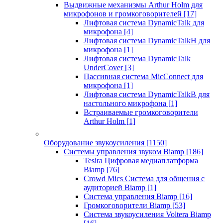
Выдвижные механизмы Arthur Holm для
микрофонов и громкоговорителей
[17]
Лифтовая система DynamicTalk для
микрофона
[4]
Лифтовая система DynamicTalkH для
микрофона
[1]
Лифтовая система DynamicTalk
UnderCover
[3]
Пассивная система MicConnect для
микрофона
[1]
Лифтовая система DynamicTalkB для
настольного микрофона
[1]
Встраиваемые громкоговорители
Arthur Holm
[1]
Оборудование звукоусиления
[1150]
Системы управления звуком Biamp
[186]
Tesira Цифровая медиаплатформа
Biamp
[76]
Crowd Mics Система для общения с
аудиторией Biamp
[1]
Система управления Biamp
[16]
Громкоговорители Biamp
[53]
Система звукоусиления Voltera Biamp