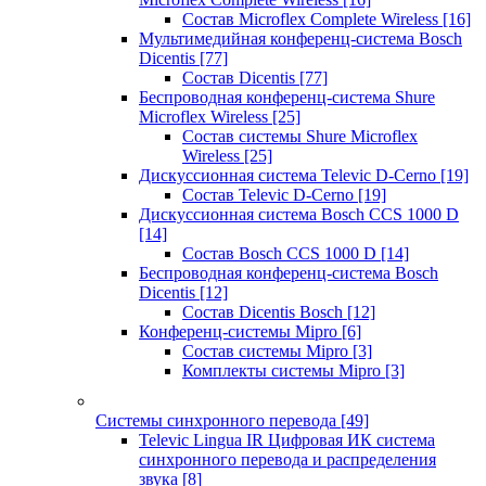
Состав Microflex Complete Wireless
[16]
Мультимедийная конференц-система Bosch
Dicentis
[77]
Состав Dicentis
[77]
Беспроводная конференц-система Shure
Microflex Wireless
[25]
Состав системы Shure Microflex
Wireless
[25]
Дискуссионная система Televic D-Cerno
[19]
Состав Televic D-Cerno
[19]
Дискуссионная система Bosch CCS 1000 D
[14]
Состав Bosch CCS 1000 D
[14]
Беспроводная конференц-система Bosch
Dicentis
[12]
Состав Dicentis Bosch
[12]
Конференц-системы Mipro
[6]
Состав системы Mipro
[3]
Комплекты системы Mipro
[3]
Системы синхронного перевода
[49]
Televic Lingua IR Цифровая ИК система
синхронного перевода и распределения
звука
[8]