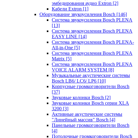
эмбедирования аудио Extron
[2]
Кабели Extron
[1]
Оборудование звукоусиления Bosch
[146]
Система звукоусиления Bosch PLENA
[13]
Система звукоусиления Bosch PLENA
EASY LINE
[14]
Система звукоусиления Bosch PLENA-
All-in-One
[5]
Система звукоусиления Bosch PLENA
Matrix
[5]
Система звукоусиления Bosch PLENA
VOICE ALARM SYSTEM
[8]
Музыкальные акустические системы
Bosch LB6/ LC6/ LP6
[10]
Корпусные громкоговорители Bosch
[37]
Звуковые колонки Bosch
[2]
Звуковые колонки Bosch серии XLA
3200
[3]
Активные акустические системы
"Линейный массив" Bosch
[4]
Панельные громкоговорители Bosch
[4]
Потолочные громкоговорители Bosch