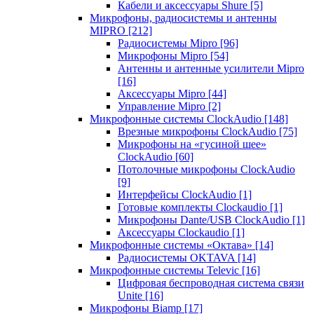
Кабели и аксессуары Shure
[5]
Микрофоны, радиосистемы и антенны
MIPRO
[212]
Радиосистемы Mipro
[96]
Микрофоны Mipro
[54]
Антенны и антенные усилители Mipro
[16]
Аксессуары Mipro
[44]
Управление Mipro
[2]
Микрофонные системы ClockAudio
[148]
Врезные микрофоны ClockAudio
[75]
Микрофоны на «гусиной шее»
ClockAudio
[60]
Потолочные микрофоны ClockAudio
[9]
Интерфейсы ClockAudio
[1]
Готовые комплекты Clockaudio
[1]
Микрофоны Dante/USB ClockAudio
[1]
Аксессуары Clockaudio
[1]
Микрофонные системы «Октава»
[14]
Радиосистемы OKTAVA
[14]
Микрофонные системы Televic
[16]
Цифровая беспроводная система связи
Unite
[16]
Микрофоны Biamp
[17]