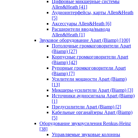
Цифровые микшерные системы
Allen&Heath
[41]
Аудиоинтерфейсы, карты Allen&Heath
[5]
Аксессуары Allen&Heath
[6]
Расширители ввода/вывода
Allen&Heath
[1]
Звуковое оборудование Apart (Biamp)
[100]
Потолочные громкоговорители Apart
(Biamp)
[27]
Корпусные громкоговорители Apart
(Biamp)
[42]
Рупорные громкоговорители Apart
(Biamp)
[7]
Усилители мощности Apart (Biamp)
[13]
Микшеры-усилители Apart (Biamp)
[3]
Источники аудиосигнала Apart (Biamp)
[1]
Предусилители Apart (Biamp)
[2]
Кабельные органайзеры Apart (Biamp)
[5]
Оборудование звукоусиления Renkus-Heinz
[38]
Управляемые звуковые колонны