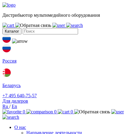
Дистрибьютор мультимедийного оборудования
Каталог
Россия
Беларусь
+7 495 640-75-57
Для дилеров
Ru
/
En
0
0
0
О нас
Направление деятельности