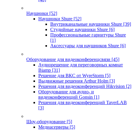
Наушники
[52]
Наушники Shure
[52]
Внутриканальные наушники Shure
[39]
Студийные наушники Shure
[6]
Профессиональные гарнитуры Shure
[1]
Аксессуары для наушников Shure
[6]
Оборудование для видеоконференцсвязи
[45]
Аудиорешение для переговорных комнат
Biamp
[31]
Решение для ВКС от WyreStorm
[5]
Выдвижные решения Arthur Holm
[3]
Решения для видеоконференций Hikvision
[2]
Оборудование для аудио- и
видеоконференций Gonsin
[1]
Решения для видеоконференций TaverLAB
[3]
Шоу-оборудование
[5]
Медиасерверы
[5]