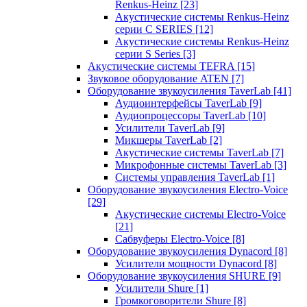
Renkus-Heinz
[23]
Акустические системы Renkus-Heinz
серии C SERIES
[12]
Акустические системы Renkus-Heinz
серии S Series
[3]
Акустические системы TEFRA
[15]
Звуковое оборудование ATEN
[7]
Оборудование звукоусиления TaverLab
[41]
Аудиоинтерфейсы TaverLab
[9]
Аудиопроцессоры TaverLab
[10]
Усилители TaverLab
[9]
Микшеры TaverLab
[2]
Акустические системы TaverLab
[7]
Микрофонные системы TaverLab
[3]
Системы управления TaverLab
[1]
Оборудование звукоусиления Electro-Voice
[29]
Акустические системы Electro-Voice
[21]
Сабвуферы Electro-Voice
[8]
Оборудование звукоусиления Dynacord
[8]
Усилители мощности Dynacord
[8]
Оборудование звукоусиления SHURE
[9]
Усилители Shure
[1]
Громкоговорители Shure
[8]