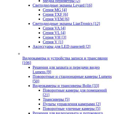
Медиа периметры
[2]
Светодиодные экраны Leyard
[16]
Серия MG
[4]
Серия TXF
[6]
Серия VEM
[6]
Светодиодные экраны LianTronics
[12]
Серия VA
[4]
Серия VL
[4]
Серия VH
[3]
Серия V
[1]
Аксессуары для LED панелей
[2]
Видеокамеры и устройства записи и трансляции
[106]
Решения для захвата и передачи видео
Lumens
[9]
Поворотные и стационарные камеры Lumens
[50]
Видеокамеры и трансиверы Bolin
[33]
Поворотные камеры для помещений
[21]
Трансиверы
[5]
Пульты управления камерами
[2]
Поворотные уличные камеры
[5]
Решения для видеозахвата и потокового