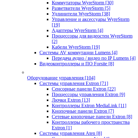
Коммутаторы WyreStorm
[30]
Разветвители WyreStorm
[5]
Удлинители WyreStorm
[38]
Управление и аксессуары WyreStorm
[19]
Адаптеры WyreStorm
[4]
Процессоры для видеостен WyreStorm
[2]
Кабели WyreStorm
[19]
Системы AV коммутации Lumens
[4]
Передача аудио / видео по IP Lumens
[4]
Видеоконтроллеры и ПО Forsite
[8]
Оборудование управления
[104]
Системы управления Extron
[71]
Сенсорные панели Extron
[22]
Процессоры управления Extron
[9]
Лючки Extron
[13]
Контроллеры Extron MediaLink
[11]
Кнопочные панели Extron
[7]
Сетевые кнопочные панели Extron
[8]
Контроллеры рабочего пространства
Extron
[1]
Системы управления Aten
[8]