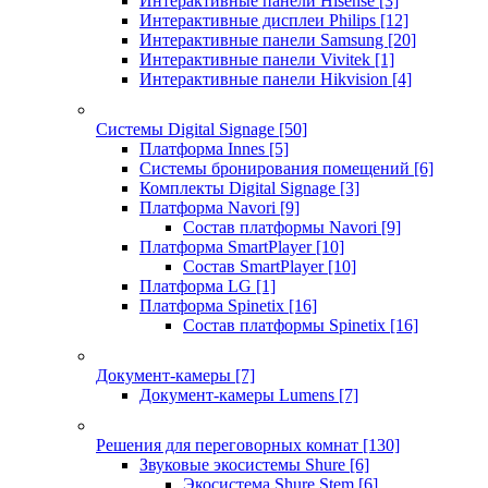
Интерактивные панели Hisense
[3]
Интерактивные дисплеи Philips
[12]
Интерактивные панели Samsung
[20]
Интерактивные панели Vivitek
[1]
Интерактивные панели Hikvision
[4]
Системы Digital Signage
[50]
Платформа Innes
[5]
Системы бронирования помещений
[6]
Комплекты Digital Signage
[3]
Платформа Navori
[9]
Состав платформы Navori
[9]
Платформа SmartPlayer
[10]
Состав SmartPlayer
[10]
Платформа LG
[1]
Платформа Spinetix
[16]
Состав платформы Spinetix
[16]
Документ-камеры
[7]
Документ-камеры Lumens
[7]
Решения для переговорных комнат
[130]
Звуковые экосистемы Shure
[6]
Экосистема Shure Stem
[6]