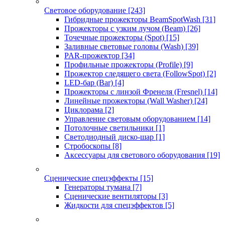
Световое оборудование
[243]
Гибридные прожекторы BeamSpotWash
[31]
Прожекторы с узким лучом (Beam)
[26]
Точечные прожекторы (Spot)
[15]
Заливные световые головы (Wash)
[39]
PAR-прожектор
[34]
Профильные прожекторы (Profile)
[9]
Прожектор следящего света (FollowSpot)
[2]
LED-бар (Bar)
[4]
Прожекторы с линзой Френеля (Fresnel)
[14]
Линейные прожекторы (Wall Washer)
[24]
Циклорама
[2]
Управление световым оборудованием
[14]
Потолочные светильники
[1]
Светодиодный диско-шар
[1]
Стробоскопы
[8]
Аксессуары для светового оборудования
[19]
Сценические спецэффекты
[15]
Генераторы тумана
[7]
Сценические вентиляторы
[3]
Жидкости для спецэффектов
[5]