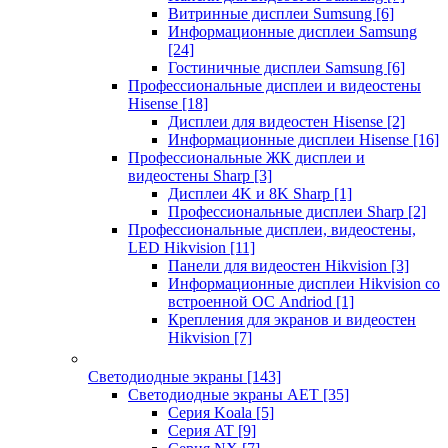
Витринные дисплеи Sumsung
[6]
Информационные дисплеи Samsung
[24]
Гостиничные дисплеи Samsung
[6]
Профессиональные дисплеи и видеостены
Hisense
[18]
Дисплеи для видеостен Hisense
[2]
Информационные дисплеи Hisense
[16]
Профессиональные ЖК дисплеи и
видеостены Sharp
[3]
Дисплеи 4K и 8K Sharp
[1]
Профессиональные дисплеи Sharp
[2]
Профессиональные дисплеи, видеостены,
LED Hikvision
[11]
Панели для видеостен Hikvision
[3]
Информационные дисплеи Hikvision со
встроенной ОС Andriod
[1]
Крепления для экранов и видеостен
Hikvision
[7]
Светодиодные экраны
[143]
Светодиодные экраны AET
[35]
Cерия Koala
[5]
Серия AT
[9]