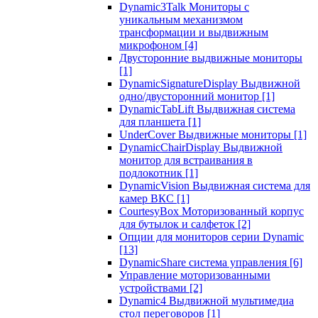
Dynamic3Talk Мониторы с
уникальным механизмом
трансформации и выдвижным
микрофоном
[4]
Двусторонние выдвижные мониторы
[1]
DynamicSignatureDisplay Выдвижной
одно/двусторонний монитор
[1]
DynamicTabLift Выдвижная система
для планшета
[1]
UnderCover Выдвижные мониторы
[1]
DynamicChairDisplay Выдвижной
монитор для встраивания в
подлокотник
[1]
DynamicVision Выдвижная система для
камер ВКС
[1]
CourtesyBox Моторизованный корпус
для бутылок и салфеток
[2]
Опции для мониторов серии Dynamic
[13]
DynamicShare система управления
[6]
Управление моторизованными
устройствами
[2]
Dynamic4 Выдвижной мультимедиа
стол переговоров
[1]