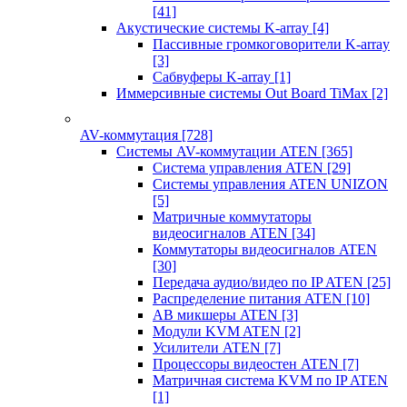
[41]
Акустические системы K-array
[4]
Пассивные громкоговорители K-array
[3]
Сабвуферы K-array
[1]
Иммерсивные системы Out Board TiMax
[2]
AV-коммутация
[728]
Системы AV-коммутации ATEN
[365]
Система управления ATEN
[29]
Системы управления ATEN UNIZON
[5]
Матричные коммутаторы
видеосигналов ATEN
[34]
Коммутаторы видеосигналов ATEN
[30]
Передача аудио/видео по IP ATEN
[25]
Распределение питания ATEN
[10]
АВ микшеры ATEN
[3]
Модули KVM ATEN
[2]
Усилители ATEN
[7]
Процессоры видеостен ATEN
[7]
Матричная система KVM по IP ATEN
[1]