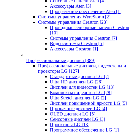
Сенсорные панели Aten
[4]
Аксессуары Aten
[3]
Программное обеспечение Aten
[1]
Системы управления WyreStorm
[2]
Системы управления Crestron
[23]
Проводные сенсорные панели Crestron
[10]
Системы управления Crestron
[7]
Видеосистемы Crestron
[5]
Аксессуары Crestron
[1]
Профессиональные дисплеи
[389]
Профессиональные дисплеи, видеостены и
проекторы LG
[127]
Стандартные дисплеи LG
[2]
Ultra HD дисплеи LG
[26]
Дисплеи для видеостен LG
[13]
Комплекты видеостен LG
[28]
Ultra Stretch дисплеи LG
[2]
Дисплеи повышенной яркости LG
[5]
Прозрачные дисплеи LG
[4]
OLED дисплеи LG
[5]
Сенсорные дисплеи LG
[3]
Проекторы LG
[13]
Программное обеспечение LG
[1]