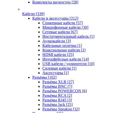
Комплекты видеостен
[28]
Кабели
[339]
Кабели и аксессуары
[212]
Спикерные кабели
[57]
Микрофонные кабели
[30]
Сетевые кабели
[67]
Инструментальный кабель
[1]
Аудиокабели
[3]
Кабельные оплетки
[1]
Коаксиальные кабели
[2]
HDMI кабели
[25]
Интерфейсные кабели
[14]
USB кабели / удлинители
[10]
Силовые кабели
[1]
Аксессуары
[1]
Разъёмы
[102]
Разъёмы XLR
[27]
Разъёмы BNC
[7]
Разъёмы POWERCON
[6]
Разъёмы RCA
[2]
Разъёмы RJ45
[3]
Разъёмы Jack
[25]
Разъёмы Speakon
[32]