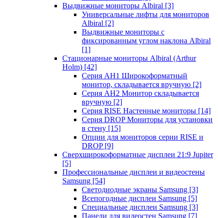
Выдвижные мониторы Albiral
[3]
Универсальные лифты для мониторов
Albiral
[2]
Выдвижные мониторы с
фиксированным углом наклона Albiral
[1]
Стационарные мониторы Albiral (Arthur
Holm)
[42]
Серия AH1 Широкоформатный
монитор, складывается вручную
[2]
Серия AH2 Монитор складывается
вручную
[2]
Серия RISE Настенные мониторы
[14]
Серия DROP Мониторы для установки
в стену
[15]
Опции для мониторов серии RISE и
DROP
[9]
Сверхширокоформатные дисплеи 21:9 Jupiter
[5]
Профессиональные дисплеи и видеостены
Samsung
[54]
Светодиодные экраны Samsung
[3]
Всепогодные дисплеи Samsung
[5]
Специальные дисплеи Samsung
[3]
Панели для видеостен Samsung
[7]