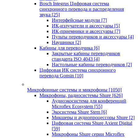
Bosch Integrus Цифровая система
синхронного перевода и распределения
звука
[25]
Интерфейсные модули
[7]
ИК-излучатели и аксессуары
[5]
ИК-приемники и аксессуары
[7]
Пульты переводчиков и аксессуары
[4]
Наушники
[2]
Кабины для переводчика
[6]
Закрытые кабины переводчиков
стандарта ISO 4043
[4]
Настольные кабины переводчиков
[2]
Цифровая ИК система синхронного
перевода Gonsin
[10]
Микрофонные системы и микрофоны
[1050]
Микрофоны, радиосистемы Shure
[626]
Аудиоэкосистема для конференций
Microflex Ecosystem
[55]
Экосистема Shure Stem
[6]
Микшеры и аудиопроцессоры Shure
[2]
Цифровая система Shure Axient Digital
[59]
Микрофоны Shure серии Microflex