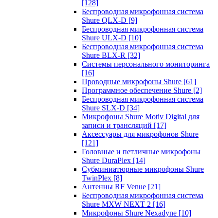
[128]
Беспроводная микрофонная система
Shure QLX-D
[9]
Беспроводная микрофонная система
Shure ULX-D
[10]
Беспроводная микрофонная система
Shure BLX-R
[32]
Системы персонального мониторинга
[16]
Проводные микрофоны Shure
[61]
Программное обеспечение Shure
[2]
Беспроводная микрофонная система
Shure SLX-D
[34]
Микрофоны Shure Motiv Digital для
записи и трансляций
[17]
Аксессуары для микрофонов Shure
[121]
Головные и петличные микрофоны
Shure DuraPlex
[14]
Субминиатюрные микрофоны Shure
TwinPlex
[8]
Антенны RF Venue
[21]
Беспроводная микрофонная система
Shure MXW NEXT 2
[16]
Микрофоны Shure Nexadyne
[10]