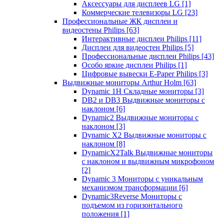
Аксессуары для дисплеев LG
[1]
Коммерческие телевизоры LG
[23]
Профессиональные ЖК дисплеи и
видеостены Philips
[63]
Интерактивные дисплеи Philips
[11]
Дисплеи для видеостен Philips
[5]
Профессиональные дисплеи Philips
[43]
Особо яркие дисплеи Philips
[1]
Цифровые вывески E-Paper Philips
[3]
Выдвижные мониторы Arthur Holm
[63]
Dynamic 1Н Складные мониторы
[3]
DB2 и DB3 Выдвижные мониторы с
наклоном
[6]
Dynamic2 Выдвижные мониторы с
наклоном
[3]
Dynamic X2 Выдвижные мониторы с
наклоном
[8]
DynamicX2Talk Выдвижные мониторы
с наклоном и выдвижным микрофоном
[2]
Dynamic 3 Мониторы с уникальным
механизмом трансформации
[6]
Dynamic3Reverse Мониторы с
подъемом из горизонтального
положения
[1]