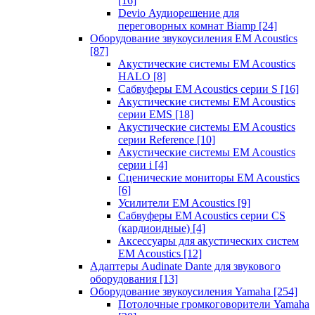
[16]
Devio Аудиорешение для
переговорных комнат Biamp
[24]
Оборудование звукоусиления EM Acoustics
[87]
Акустические системы EM Acoustics
HALO
[8]
Сабвуферы EM Acoustics серии S
[16]
Акустические системы EM Acoustics
серии EMS
[18]
Акустические системы EM Acoustics
серии Reference
[10]
Акустические системы EM Acoustics
серии i
[4]
Сценические мониторы EM Acoustics
[6]
Усилители EM Acoustics
[9]
Сабвуферы EM Acoustics серии CS
(кардиоидные)
[4]
Аксессуары для акустических систем
EM Acoustics
[12]
Адаптеры Audinate Dante для звукового
оборудования
[13]
Оборудование звукоусиления Yamaha
[254]
Потолочные громкоговорители Yamaha