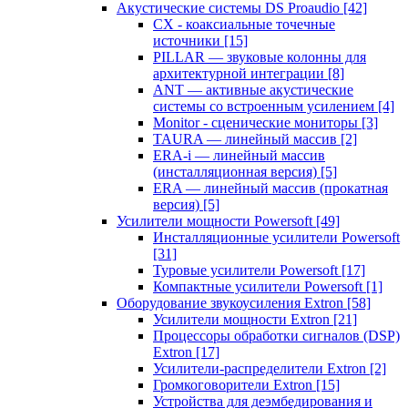
Акустические системы DS Proaudio
[42]
CX - коаксиальные точечные
источники
[15]
PILLAR — звуковые колонны для
архитектурной интеграции
[8]
ANT — активные акустические
системы со встроенным усилением
[4]
Monitor - сценические мониторы
[3]
TAURA — линейный массив
[2]
ERA-i — линейный массив
(инсталляционная версия)
[5]
ERA — линейный массив (прокатная
версия)
[5]
Усилители мощности Powersoft
[49]
Инсталляционные усилители Powersoft
[31]
Туровые усилители Powersoft
[17]
Компактные усилители Powersoft
[1]
Оборудование звукоусиления Extron
[58]
Усилители мощности Extron
[21]
Процессоры обработки сигналов (DSP)
Extron
[17]
Усилители-распределители Extron
[2]
Громкоговорители Extron
[15]
Устройства для деэмбедирования и