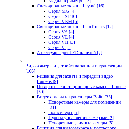
Медиа периметры
[2]
Светодиодные экраны Leyard
[16]
Серия MG
[4]
Серия TXF
[6]
Серия VEM
[6]
Светодиодные экраны LianTronics
[12]
Серия VA
[4]
Серия VL
[4]
Серия VH
[3]
Серия V
[1]
Аксессуары для LED панелей
[2]
Видеокамеры и устройства записи и трансляции
[106]
Решения для захвата и передачи видео
Lumens
[9]
Поворотные и стационарные камеры Lumens
[50]
Видеокамеры и трансиверы Bolin
[33]
Поворотные камеры для помещений
[21]
Трансиверы
[5]
Пульты управления камерами
[2]
Поворотные уличные камеры
[5]
Решения для видеозахвата и потокового