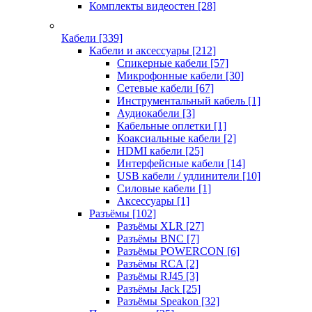
Комплекты видеостен
[28]
Кабели
[339]
Кабели и аксессуары
[212]
Спикерные кабели
[57]
Микрофонные кабели
[30]
Сетевые кабели
[67]
Инструментальный кабель
[1]
Аудиокабели
[3]
Кабельные оплетки
[1]
Коаксиальные кабели
[2]
HDMI кабели
[25]
Интерфейсные кабели
[14]
USB кабели / удлинители
[10]
Силовые кабели
[1]
Аксессуары
[1]
Разъёмы
[102]
Разъёмы XLR
[27]
Разъёмы BNC
[7]
Разъёмы POWERCON
[6]
Разъёмы RCA
[2]
Разъёмы RJ45
[3]
Разъёмы Jack
[25]
Разъёмы Speakon
[32]