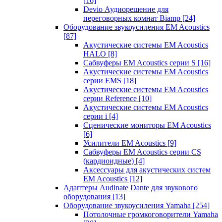
[16]
Devio Аудиорешение для
переговорных комнат Biamp
[24]
Оборудование звукоусиления EM Acoustics
[87]
Акустические системы EM Acoustics
HALO
[8]
Сабвуферы EM Acoustics серии S
[16]
Акустические системы EM Acoustics
серии EMS
[18]
Акустические системы EM Acoustics
серии Reference
[10]
Акустические системы EM Acoustics
серии i
[4]
Сценические мониторы EM Acoustics
[6]
Усилители EM Acoustics
[9]
Сабвуферы EM Acoustics серии CS
(кардиоидные)
[4]
Аксессуары для акустических систем
EM Acoustics
[12]
Адаптеры Audinate Dante для звукового
оборудования
[13]
Оборудование звукоусиления Yamaha
[254]
Потолочные громкоговорители Yamaha