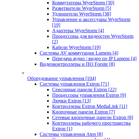
Коммутаторы WyreStorm
[30]
Разветвители WyreStorm
[5]
Удлинители WyreStorm
[38]
Управление и аксессуары WyreStorm
[19]
Адаптеры WyreStorm
[4]
Процессоры для видеостен WyreStorm
[2]
Кабели WyreStorm
[19]
Системы AV коммутации Lumens
[4]
Передача аудио / видео по IP Lumens
[4]
Видеоконтроллеры и ПО Forsite
[8]
Оборудование управления
[104]
Системы управления Extron
[71]
Сенсорные панели Extron
[22]
Процессоры управления Extron
[9]
Лючки Extron
[13]
Контроллеры Extron MediaLink
[11]
Кнопочные панели Extron
[7]
Сетевые кнопочные панели Extron
[8]
Контроллеры рабочего пространства
Extron
[1]
Системы управления Aten
[8]