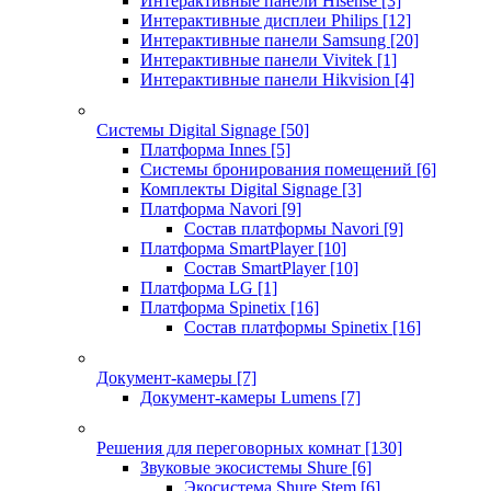
Интерактивные панели Hisense
[3]
Интерактивные дисплеи Philips
[12]
Интерактивные панели Samsung
[20]
Интерактивные панели Vivitek
[1]
Интерактивные панели Hikvision
[4]
Системы Digital Signage
[50]
Платформа Innes
[5]
Системы бронирования помещений
[6]
Комплекты Digital Signage
[3]
Платформа Navori
[9]
Состав платформы Navori
[9]
Платформа SmartPlayer
[10]
Состав SmartPlayer
[10]
Платформа LG
[1]
Платформа Spinetix
[16]
Состав платформы Spinetix
[16]
Документ-камеры
[7]
Документ-камеры Lumens
[7]
Решения для переговорных комнат
[130]
Звуковые экосистемы Shure
[6]
Экосистема Shure Stem
[6]