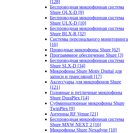
[128]
Беспроводная микрофонная система
Shure QLX-D
[9]
Беспроводная микрофонная система
Shure ULX-D
[10]
Беспроводная микрофонная система
Shure BLX-R
[32]
Системы персонального мониторинга
[16]
Проводные микрофоны Shure
[62]
Программное обеспечение Shure
[3]
Беспроводная микрофонная система
Shure SLX-D
[34]
Микрофоны Shure Motiv Digital для
записи и трансляций
[17]
Аксессуары для микрофонов Shure
[121]
Головные и петличные микрофоны
Shure DuraPlex
[14]
Субминиатюрные микрофоны Shure
TwinPlex
[9]
Антенны RF Venue
[21]
Беспроводная микрофонная система
Shure MXW NEXT 2
[16]
Микрофоны Shure Nexadyne
[10]