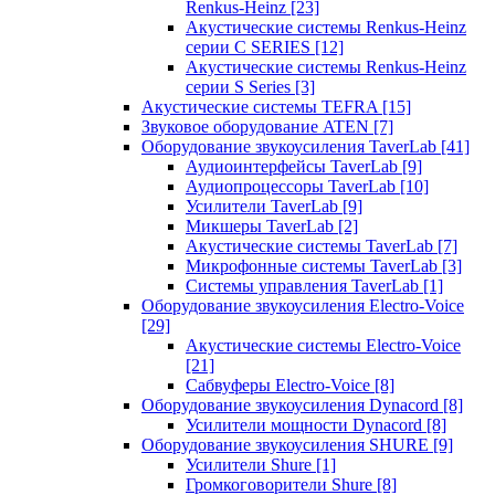
Renkus-Heinz
[23]
Акустические системы Renkus-Heinz
серии C SERIES
[12]
Акустические системы Renkus-Heinz
серии S Series
[3]
Акустические системы TEFRA
[15]
Звуковое оборудование ATEN
[7]
Оборудование звукоусиления TaverLab
[41]
Аудиоинтерфейсы TaverLab
[9]
Аудиопроцессоры TaverLab
[10]
Усилители TaverLab
[9]
Микшеры TaverLab
[2]
Акустические системы TaverLab
[7]
Микрофонные системы TaverLab
[3]
Системы управления TaverLab
[1]
Оборудование звукоусиления Electro-Voice
[29]
Акустические системы Electro-Voice
[21]
Сабвуферы Electro-Voice
[8]
Оборудование звукоусиления Dynacord
[8]
Усилители мощности Dynacord
[8]
Оборудование звукоусиления SHURE
[9]
Усилители Shure
[1]
Громкоговорители Shure
[8]