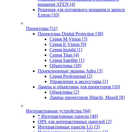
вещания ATEN
[4]
Решения для потокового вещания и записи
Extron
[10]
Проекторы
[51]
Проекторы Digital Projection
[38]
Серия M-Vision
[3]
Серия E-Vision
[9]
Серия Insight
[1]
Серия Titan
[4]
Серия Satellite
[1]
Объективы
[20]
Проекционные экраны Adeo
[3]
Серия Professional
[2]
Управление и аксессуары
[1]
Лампы и объективы для проекторов
[10]
Объективы
[2]
Лампы проекторов Hitachi, Maxell
[8]
Интерактивные устройства
[94]
* Интерактивные панели
[49]
OPS для интерактивных панелей
[2]
Интерактивные панели LG
[3]