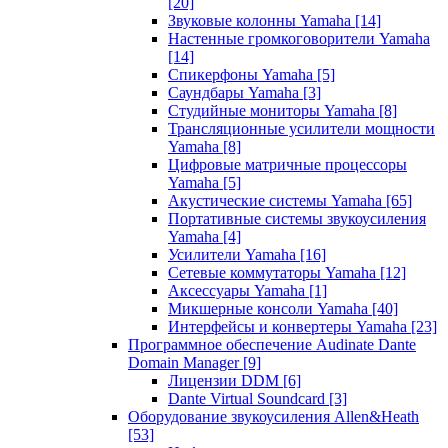
[20]
Звуковые колонны Yamaha
[14]
Настенные громкоговорители Yamaha
[14]
Спикерфоны Yamaha
[5]
Саундбары Yamaha
[3]
Студийные мониторы Yamaha
[8]
Трансляционные усилители мощности
Yamaha
[8]
Цифровые матричные процессоры
Yamaha
[5]
Акустические системы Yamaha
[65]
Портативные системы звукоусиления
Yamaha
[4]
Усилители Yamaha
[16]
Сетевые коммутаторы Yamaha
[12]
Аксессуары Yamaha
[1]
Микшерные консоли Yamaha
[40]
Интерфейсы и конвертеры Yamaha
[23]
Программное обеспечение Audinate Dante
Domain Manager
[9]
Лицензии DDM
[6]
Dante Virtual Soundcard
[3]
Оборудование звукоусиления Allen&Heath
[53]