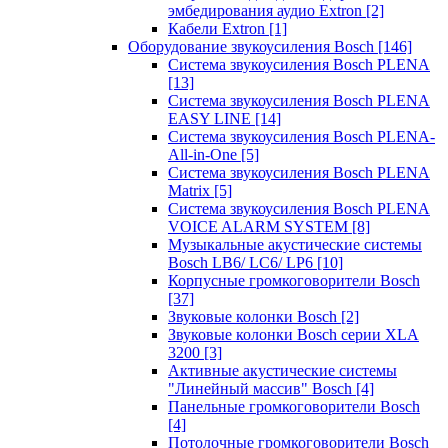
эмбедирования аудио Extron
[2]
Кабели Extron
[1]
Оборудование звукоусиления Bosch
[146]
Система звукоусиления Bosch PLENA
[13]
Система звукоусиления Bosch PLENA
EASY LINE
[14]
Система звукоусиления Bosch PLENA-
All-in-One
[5]
Система звукоусиления Bosch PLENA
Matrix
[5]
Система звукоусиления Bosch PLENA
VOICE ALARM SYSTEM
[8]
Музыкальные акустические системы
Bosch LB6/ LC6/ LP6
[10]
Корпусные громкоговорители Bosch
[37]
Звуковые колонки Bosch
[2]
Звуковые колонки Bosch серии XLA
3200
[3]
Активные акустические системы
"Линейный массив" Bosch
[4]
Панельные громкоговорители Bosch
[4]
Потолочные громкоговорители Bosch