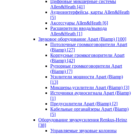
Цифровые микшерные системы
Allen&Heath
[41]
Аудиоинтерфейсы, карты Allen&Heath
[5]
Аксессуары Allen&Heath
[6]
Расширители ввода/вывода
Allen&Heath
[1]
Звуковое оборудование Apart (Biamp)
[100]
Потолочные громкоговорители Apart
(Biamp)
[27]
Корпусные громкоговорители Apart
(Biamp)
[42]
Рупорные громкоговорители Apart
(Biamp)
[7]
Усилители мощности Apart (Biamp)
[13]
Микшеры-усилители Apart (Biamp)
[3]
Источники аудиосигнала Apart (Biamp)
[1]
Предусилители Apart (Biamp)
[2]
Кабельные органайзеры Apart (Biamp)
[5]
Оборудование звукоусиления Renkus-Heinz
[38]
Управляемые звуковые колонны