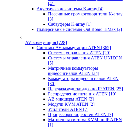
[41]
Акустические системы K-array
[4]
Пассивные громкоговорители K-array
[3]
Сабвуферы K-array
[1]
Иммерсивные системы Out Board TiMax
[2]
AV-коммутация
[728]
Системы AV-коммутации ATEN
[365]
Система управления ATEN
[29]
Системы управления ATEN UNIZON
[5]
Матричные коммутаторы
видеосигналов ATEN
[34]
Коммутаторы видеосигналов ATEN
[30]
Передача аудио/видео по IP ATEN
[25]
Распределение питания ATEN
[10]
АВ микшеры ATEN
[3]
Модули KVM ATEN
[2]
Усилители ATEN
[7]
Процессоры видеостен ATEN
[7]
Матричная система KVM по IP ATEN
[1]