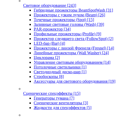
Световое оборудование
[243]
Гибридные прожекторы BeamSpotWash
[31]
Прожекторы с узким лучом (Beam)
[26]
Точечные прожекторы (Spot)
[15]
Заливные световые головы (Wash)
[39]
PAR-прожектор
[34]
Профильные прожекторы (Profile)
[9]
Прожектор следящего света (FollowSpot)
[2]
LED-бар (Bar)
[4]
Прожекторы с линзой Френеля (Fresnel)
[14]
Линейные прожекторы (Wall Washer)
[24]
Циклорама
[2]
Управление световым оборудованием
[14]
Потолочные светильники
[1]
Светодиодный диско-шар
[1]
Стробоскопы
[8]
Аксессуары для светового оборудования
[19]
Сценические спецэффекты
[15]
Генераторы тумана
[7]
Сценические вентиляторы
[3]
Жидкости для спецэффектов
[5]