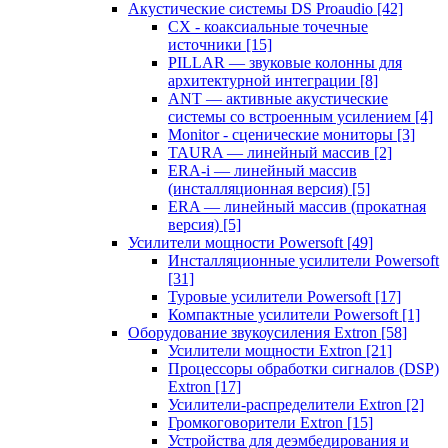
Акустические системы DS Proaudio
[42]
CX - коаксиальные точечные
источники
[15]
PILLAR — звуковые колонны для
архитектурной интеграции
[8]
ANT — активные акустические
системы со встроенным усилением
[4]
Monitor - сценические мониторы
[3]
TAURA — линейный массив
[2]
ERA-i — линейный массив
(инсталляционная версия)
[5]
ERA — линейный массив (прокатная
версия)
[5]
Усилители мощности Powersoft
[49]
Инсталляционные усилители Powersoft
[31]
Туровые усилители Powersoft
[17]
Компактные усилители Powersoft
[1]
Оборудование звукоусиления Extron
[58]
Усилители мощности Extron
[21]
Процессоры обработки сигналов (DSP)
Extron
[17]
Усилители-распределители Extron
[2]
Громкоговорители Extron
[15]
Устройства для деэмбедирования и