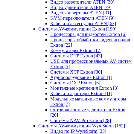
Видео разветвители ATEN
[30]
Видео удлинители ATEN
[79]
Видео конвертеры ATEN
[31]
KVM-переключатели ATEN
[9]
Кабели и аксессуары ATEN
[63]
Системы AV-коммутации Extron
[199]
Процессоры для видеостен Extron
[6]
Процессоры обработки видеосигналов
Extron
[22]
Коммутаторы Extron
[17]
Системы DTP Extron
[43]
USB для профессиональных AV-систем
Extron
[5]
Системы XTP Extron
[30]
Аудиооборудование Extron
[1]
Системы DXP Extron
[6]
Монтажные крепления Extron
[3]
Кабели и адаптеры Extron
[11]
Модульные матричные коммутаторы
Extron
[7]
Оптоволоконные удлинители Extron
[20]
Системы NAV Pro Extron
[28]
Системы AV-коммутации WyreStorm
[152]
Видео по IP WyreStorm
[35]