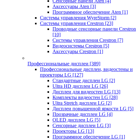
Сенсорные панели Aten
[4]
Аксессуары Aten
[3]
Программное обеспечение Aten
[1]
Системы управления WyreStorm
[2]
Системы управления Crestron
[23]
Проводные сенсорные панели Crestron
[10]
Системы управления Crestron
[7]
Видеосистемы Crestron
[5]
Аксессуары Crestron
[1]
Профессиональные дисплеи
[389]
Профессиональные дисплеи, видеостены и
проекторы LG
[127]
Стандартные дисплеи LG
[2]
Ultra HD дисплеи LG
[26]
Дисплеи для видеостен LG
[13]
Комплекты видеостен LG
[28]
Ultra Stretch дисплеи LG
[2]
Дисплеи повышенной яркости LG
[5]
Прозрачные дисплеи LG
[4]
OLED дисплеи LG
[5]
Сенсорные дисплеи LG
[3]
Проекторы LG
[13]
Программное обеспечение LG
[1]