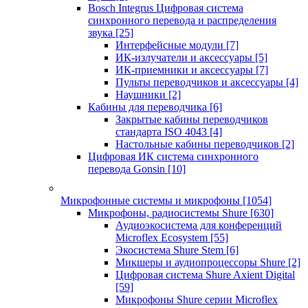
Bosch Integrus Цифровая система
синхронного перевода и распределения
звука
[25]
Интерфейсные модули
[7]
ИК-излучатели и аксессуары
[5]
ИК-приемники и аксессуары
[7]
Пульты переводчиков и аксессуары
[4]
Наушники
[2]
Кабины для переводчика
[6]
Закрытые кабины переводчиков
стандарта ISO 4043
[4]
Настольные кабины переводчиков
[2]
Цифровая ИК система синхронного
перевода Gonsin
[10]
Микрофонные системы и микрофоны
[1054]
Микрофоны, радиосистемы Shure
[630]
Аудиоэкосистема для конференций
Microflex Ecosystem
[55]
Экосистема Shure Stem
[6]
Микшеры и аудиопроцессоры Shure
[2]
Цифровая система Shure Axient Digital
[59]
Микрофоны Shure серии Microflex