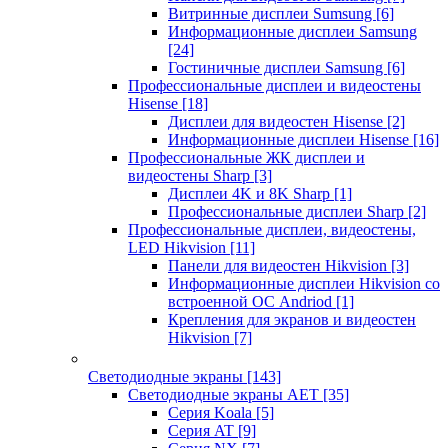
Витринные дисплеи Sumsung
[6]
Информационные дисплеи Samsung
[24]
Гостиничные дисплеи Samsung
[6]
Профессиональные дисплеи и видеостены
Hisense
[18]
Дисплеи для видеостен Hisense
[2]
Информационные дисплеи Hisense
[16]
Профессиональные ЖК дисплеи и
видеостены Sharp
[3]
Дисплеи 4K и 8K Sharp
[1]
Профессиональные дисплеи Sharp
[2]
Профессиональные дисплеи, видеостены,
LED Hikvision
[11]
Панели для видеостен Hikvision
[3]
Информационные дисплеи Hikvision со
встроенной ОС Andriod
[1]
Крепления для экранов и видеостен
Hikvision
[7]
Светодиодные экраны
[143]
Светодиодные экраны AET
[35]
Cерия Koala
[5]
Серия AT
[9]