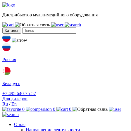
Дистрибьютор мультимедийного оборудования
Каталог
Россия
Беларусь
+7 495 640-75-57
Для дилеров
Ru
/
En
0
0
0
О нас
Направление деятельности