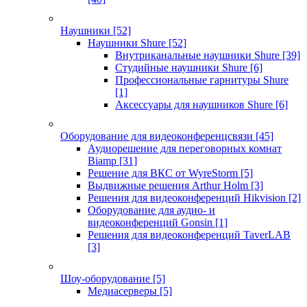
Наушники
[52]
Наушники Shure
[52]
Внутриканальные наушники Shure
[39]
Студийные наушники Shure
[6]
Профессиональные гарнитуры Shure
[1]
Аксессуары для наушников Shure
[6]
Оборудование для видеоконференцсвязи
[45]
Аудиорешение для переговорных комнат
Biamp
[31]
Решение для ВКС от WyreStorm
[5]
Выдвижные решения Arthur Holm
[3]
Решения для видеоконференций Hikvision
[2]
Оборудование для аудио- и
видеоконференций Gonsin
[1]
Решения для видеоконференций TaverLAB
[3]
Шоу-оборудование
[5]
Медиасерверы
[5]