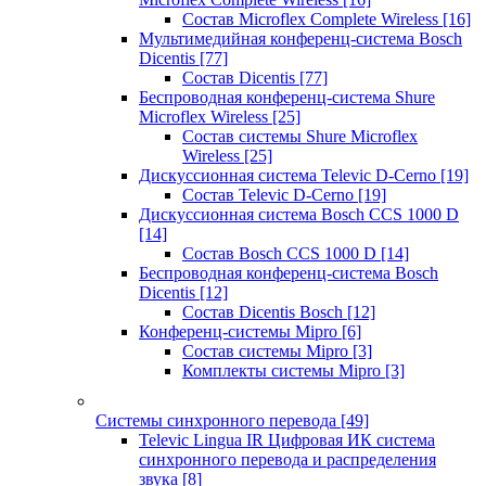
Состав Microflex Complete Wireless
[16]
Мультимедийная конференц-система Bosch
Dicentis
[77]
Состав Dicentis
[77]
Беспроводная конференц-система Shure
Microflex Wireless
[25]
Состав системы Shure Microflex
Wireless
[25]
Дискуссионная система Televic D-Cerno
[19]
Состав Televic D-Cerno
[19]
Дискуссионная система Bosch CCS 1000 D
[14]
Состав Bosch CCS 1000 D
[14]
Беспроводная конференц-система Bosch
Dicentis
[12]
Состав Dicentis Bosch
[12]
Конференц-системы Mipro
[6]
Состав системы Mipro
[3]
Комплекты системы Mipro
[3]
Системы синхронного перевода
[49]
Televic Lingua IR Цифровая ИК система
синхронного перевода и распределения
звука
[8]