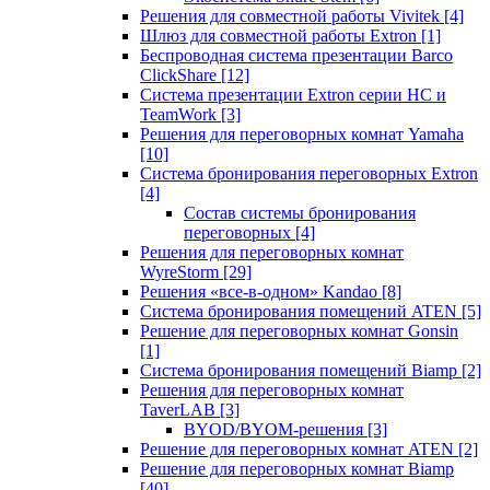
Решения для совместной работы Vivitek
[4]
Шлюз для совместной работы Extron
[1]
Беспроводная система презентации Barco
ClickShare
[12]
Система презентации Extron серии HC и
TeamWork
[3]
Решения для переговорных комнат Yamaha
[10]
Система бронирования переговорных Extron
[4]
Состав системы бронирования
переговорных
[4]
Решения для переговорных комнат
WyreStorm
[29]
Решения «все-в-одном» Kandao
[8]
Система бронирования помещений ATEN
[5]
Решение для переговорных комнат Gonsin
[1]
Система бронирования помещений Biamp
[2]
Решения для переговорных комнат
TaverLAB
[3]
BYOD/BYOM-решения
[3]
Решение для переговорных комнат ATEN
[2]
Решение для переговорных комнат Biamp
[40]