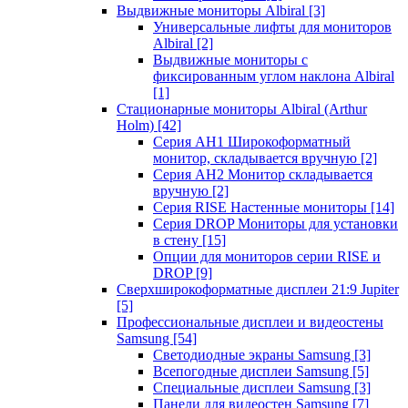
Выдвижные мониторы Albiral
[3]
Универсальные лифты для мониторов
Albiral
[2]
Выдвижные мониторы с
фиксированным углом наклона Albiral
[1]
Стационарные мониторы Albiral (Arthur
Holm)
[42]
Серия AH1 Широкоформатный
монитор, складывается вручную
[2]
Серия AH2 Монитор складывается
вручную
[2]
Серия RISE Настенные мониторы
[14]
Серия DROP Мониторы для установки
в стену
[15]
Опции для мониторов серии RISE и
DROP
[9]
Сверхширокоформатные дисплеи 21:9 Jupiter
[5]
Профессиональные дисплеи и видеостены
Samsung
[54]
Светодиодные экраны Samsung
[3]
Всепогодные дисплеи Samsung
[5]
Специальные дисплеи Samsung
[3]
Панели для видеостен Samsung
[7]