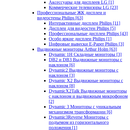
Аксессуары для дисплеев LG
[1]
Коммерческие телевизоры LG
[23]
Профессиональные ЖК дисплеи и
видеостены Philips
[63]
Интерактивные дисплеи Philips
[11]
Дисплеи для видеостен Philips
[5]
Профессиональные дисплеи Philips
[43]
Особо яркие дисплеи Philips
[1]
Цифровые вывески E-Paper Philips
[3]
Выдвижные мониторы Arthur Holm
[63]
Dynamic 1Н Складные мониторы
[3]
DB2 и DB3 Выдвижные мониторы с
наклоном
[6]
Dynamic2 Выдвижные мониторы с
наклоном
[3]
Dynamic X2 Выдвижные мониторы с
наклоном
[8]
DynamicX2Talk Выдвижные мониторы
с наклоном и выдвижным микрофоном
[2]
Dynamic 3 Мониторы с уникальным
механизмом трансформации
[6]
Dynamic3Reverse Мониторы с
подъемом из горизонтального
положения
[1]