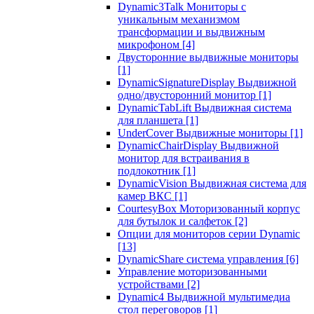
Dynamic3Talk Мониторы с
уникальным механизмом
трансформации и выдвижным
микрофоном
[4]
Двусторонние выдвижные мониторы
[1]
DynamicSignatureDisplay Выдвижной
одно/двусторонний монитор
[1]
DynamicTabLift Выдвижная система
для планшета
[1]
UnderCover Выдвижные мониторы
[1]
DynamicChairDisplay Выдвижной
монитор для встраивания в
подлокотник
[1]
DynamicVision Выдвижная система для
камер ВКС
[1]
CourtesyBox Моторизованный корпус
для бутылок и салфеток
[2]
Опции для мониторов серии Dynamic
[13]
DynamicShare система управления
[6]
Управление моторизованными
устройствами
[2]
Dynamic4 Выдвижной мультимедиа
стол переговоров
[1]