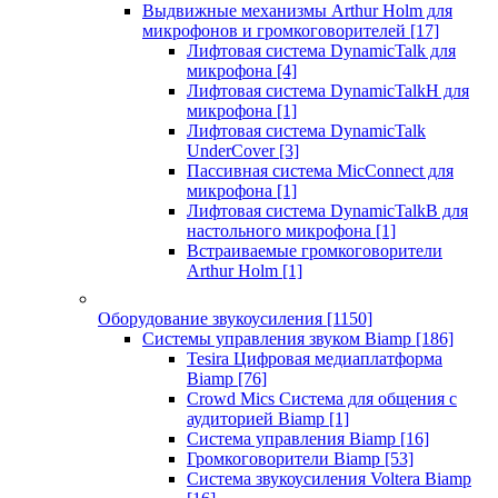
Выдвижные механизмы Arthur Holm для
микрофонов и громкоговорителей
[17]
Лифтовая система DynamicTalk для
микрофона
[4]
Лифтовая система DynamicTalkH для
микрофона
[1]
Лифтовая система DynamicTalk
UnderCover
[3]
Пассивная система MicConnect для
микрофона
[1]
Лифтовая система DynamicTalkB для
настольного микрофона
[1]
Встраиваемые громкоговорители
Arthur Holm
[1]
Оборудование звукоусиления
[1150]
Системы управления звуком Biamp
[186]
Tesira Цифровая медиаплатформа
Biamp
[76]
Crowd Mics Система для общения с
аудиторией Biamp
[1]
Система управления Biamp
[16]
Громкоговорители Biamp
[53]
Система звукоусиления Voltera Biamp