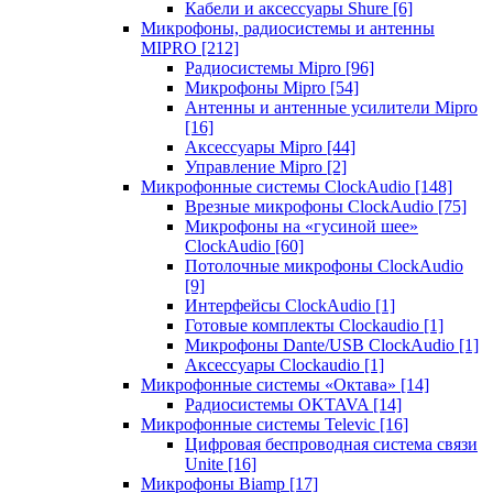
Кабели и аксессуары Shure
[6]
Микрофоны, радиосистемы и антенны
MIPRO
[212]
Радиосистемы Mipro
[96]
Микрофоны Mipro
[54]
Антенны и антенные усилители Mipro
[16]
Аксессуары Mipro
[44]
Управление Mipro
[2]
Микрофонные системы ClockAudio
[148]
Врезные микрофоны ClockAudio
[75]
Микрофоны на «гусиной шее»
ClockAudio
[60]
Потолочные микрофоны ClockAudio
[9]
Интерфейсы ClockAudio
[1]
Готовые комплекты Clockaudio
[1]
Микрофоны Dante/USB ClockAudio
[1]
Аксессуары Clockaudio
[1]
Микрофонные системы «Октава»
[14]
Радиосистемы OKTAVA
[14]
Микрофонные системы Televic
[16]
Цифровая беспроводная система связи
Unite
[16]
Микрофоны Biamp
[17]