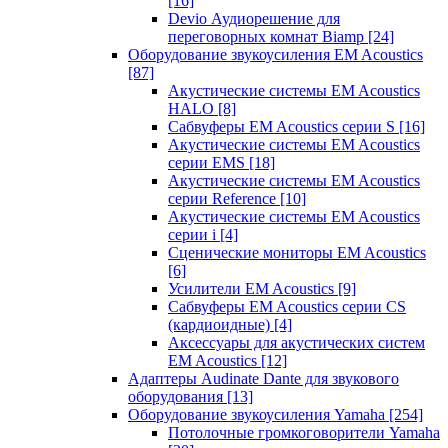
[16]
Devio Аудиорешение для
переговорных комнат Biamp
[24]
Оборудование звукоусиления EM Acoustics
[87]
Акустические системы EM Acoustics
HALO
[8]
Сабвуферы EM Acoustics серии S
[16]
Акустические системы EM Acoustics
серии EMS
[18]
Акустические системы EM Acoustics
серии Reference
[10]
Акустические системы EM Acoustics
серии i
[4]
Сценические мониторы EM Acoustics
[6]
Усилители EM Acoustics
[9]
Сабвуферы EM Acoustics серии CS
(кардиоидные)
[4]
Аксессуары для акустических систем
EM Acoustics
[12]
Адаптеры Audinate Dante для звукового
оборудования
[13]
Оборудование звукоусиления Yamaha
[254]
Потолочные громкоговорители Yamaha