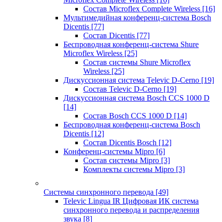
Состав Microflex Complete Wireless
[16]
Мультимедийная конференц-система Bosch
Dicentis
[77]
Состав Dicentis
[77]
Беспроводная конференц-система Shure
Microflex Wireless
[25]
Состав системы Shure Microflex
Wireless
[25]
Дискуссионная система Televic D-Cerno
[19]
Состав Televic D-Cerno
[19]
Дискуссионная система Bosch CCS 1000 D
[14]
Состав Bosch CCS 1000 D
[14]
Беспроводная конференц-система Bosch
Dicentis
[12]
Состав Dicentis Bosch
[12]
Конференц-системы Mipro
[6]
Состав системы Mipro
[3]
Комплекты системы Mipro
[3]
Системы синхронного перевода
[49]
Televic Lingua IR Цифровая ИК система
синхронного перевода и распределения
звука
[8]