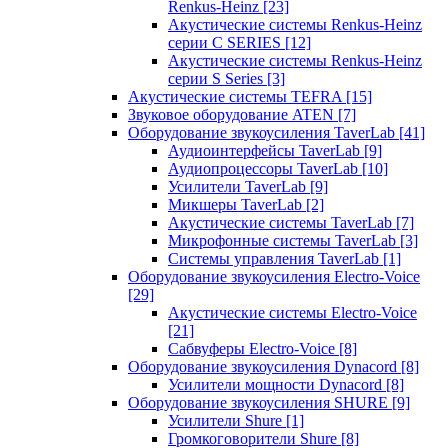
Renkus-Heinz
[23]
Акустические системы Renkus-Heinz
серии C SERIES
[12]
Акустические системы Renkus-Heinz
серии S Series
[3]
Акустические системы TEFRA
[15]
Звуковое оборудование ATEN
[7]
Оборудование звукоусиления TaverLab
[41]
Аудиоинтерфейсы TaverLab
[9]
Аудиопроцессоры TaverLab
[10]
Усилители TaverLab
[9]
Микшеры TaverLab
[2]
Акустические системы TaverLab
[7]
Микрофонные системы TaverLab
[3]
Системы управления TaverLab
[1]
Оборудование звукоусиления Electro-Voice
[29]
Акустические системы Electro-Voice
[21]
Сабвуферы Electro-Voice
[8]
Оборудование звукоусиления Dynacord
[8]
Усилители мощности Dynacord
[8]
Оборудование звукоусиления SHURE
[9]
Усилители Shure
[1]
Громкоговорители Shure
[8]