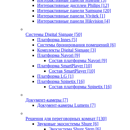
Интерактивные панели Hisense
[3]
Интерактивные дисплеи Philips
[12]
Интерактивные панели Samsung
[20]
Интерактивные панели Vivitek
[1]
Интерактивные панели Hikvision
[4]
Системы Digital Signage
[50]
Платформа Innes
[5]
Системы бронирования помещений
[6]
Комплекты Digital Signage
[3]
Платформа Navori
[9]
Состав платформы Navori
[9]
Платформа SmartPlayer
[10]
Состав SmartPlayer
[10]
Платформа LG
[1]
Платформа Spinetix
[16]
Состав платформы Spinetix
[16]
Документ-камеры
[7]
Документ-камеры Lumens
[7]
Решения для переговорных комнат
[130]
Звуковые экосистемы Shure
[6]
Экосистема Shure Stem
[6]