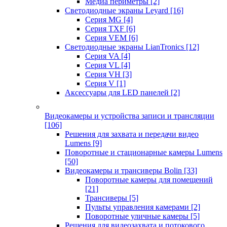
Медиа периметры
[2]
Светодиодные экраны Leyard
[16]
Серия MG
[4]
Серия TXF
[6]
Серия VEM
[6]
Светодиодные экраны LianTronics
[12]
Серия VA
[4]
Серия VL
[4]
Серия VH
[3]
Серия V
[1]
Аксессуары для LED панелей
[2]
Видеокамеры и устройства записи и трансляции
[106]
Решения для захвата и передачи видео
Lumens
[9]
Поворотные и стационарные камеры Lumens
[50]
Видеокамеры и трансиверы Bolin
[33]
Поворотные камеры для помещений
[21]
Трансиверы
[5]
Пульты управления камерами
[2]
Поворотные уличные камеры
[5]
Решения для видеозахвата и потокового