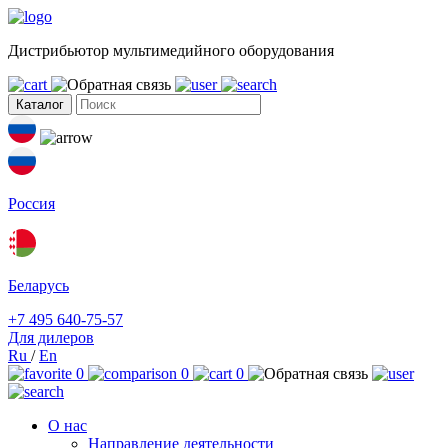
Дистрибьютор мультимедийного оборудования
Каталог
Россия
Беларусь
+7 495 640-75-57
Для дилеров
Ru
/
En
0
0
0
О нас
Направление деятельности