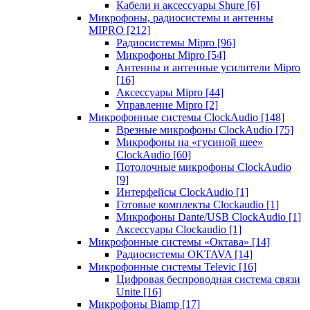
Кабели и аксессуары Shure
[6]
Микрофоны, радиосистемы и антенны
MIPRO
[212]
Радиосистемы Mipro
[96]
Микрофоны Mipro
[54]
Антенны и антенные усилители Mipro
[16]
Аксессуары Mipro
[44]
Управление Mipro
[2]
Микрофонные системы ClockAudio
[148]
Врезные микрофоны ClockAudio
[75]
Микрофоны на «гусиной шее»
ClockAudio
[60]
Потолочные микрофоны ClockAudio
[9]
Интерфейсы ClockAudio
[1]
Готовые комплекты Clockaudio
[1]
Микрофоны Dante/USB ClockAudio
[1]
Аксессуары Clockaudio
[1]
Микрофонные системы «Октава»
[14]
Радиосистемы OKTAVA
[14]
Микрофонные системы Televic
[16]
Цифровая беспроводная система связи
Unite
[16]
Микрофоны Biamp
[17]