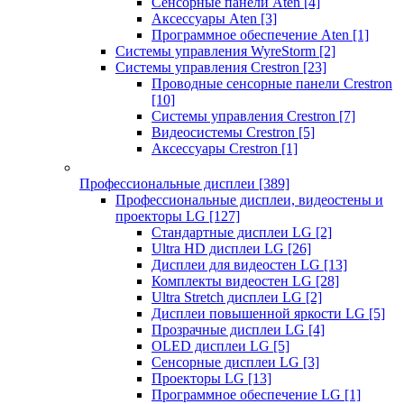
Сенсорные панели Aten
[4]
Аксессуары Aten
[3]
Программное обеспечение Aten
[1]
Системы управления WyreStorm
[2]
Системы управления Crestron
[23]
Проводные сенсорные панели Crestron
[10]
Системы управления Crestron
[7]
Видеосистемы Crestron
[5]
Аксессуары Crestron
[1]
Профессиональные дисплеи
[389]
Профессиональные дисплеи, видеостены и
проекторы LG
[127]
Стандартные дисплеи LG
[2]
Ultra HD дисплеи LG
[26]
Дисплеи для видеостен LG
[13]
Комплекты видеостен LG
[28]
Ultra Stretch дисплеи LG
[2]
Дисплеи повышенной яркости LG
[5]
Прозрачные дисплеи LG
[4]
OLED дисплеи LG
[5]
Сенсорные дисплеи LG
[3]
Проекторы LG
[13]
Программное обеспечение LG
[1]