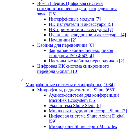
Bosch Integrus Цифровая система
синхронного перевода и распределения
звука
[25]
Интерфейсные модули
[7]
ИК-излучатели и аксессуары
[5]
ИК-приемники и аксессуары
[7]
Пульты переводчиков и аксессуары
[4]
Наушники
[2]
Кабины для переводчика
[6]
Закрытые кабины переводчиков
стандарта ISO 4043
[4]
Настольные кабины переводчиков
[2]
Цифровая ИК система синхронного
перевода Gonsin
[10]
Микрофонные системы и микрофоны
[1084]
Микрофоны, радиосистемы Shure
[660]
Аудиоэкосистема для конференций
Microflex Ecosystem
[55]
Экосистема Shure Stem
[6]
Микшеры и аудиопроцессоры Shure
[2]
Цифровая система Shure Axient Digital
[59]
Микрофоны Shure серии Microflex