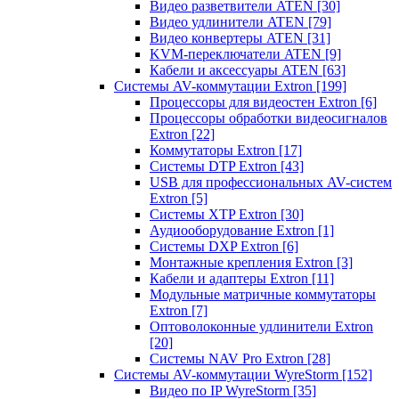
Видео разветвители ATEN
[30]
Видео удлинители ATEN
[79]
Видео конвертеры ATEN
[31]
KVM-переключатели ATEN
[9]
Кабели и аксессуары ATEN
[63]
Системы AV-коммутации Extron
[199]
Процессоры для видеостен Extron
[6]
Процессоры обработки видеосигналов
Extron
[22]
Коммутаторы Extron
[17]
Системы DTP Extron
[43]
USB для профессиональных AV-систем
Extron
[5]
Системы XTP Extron
[30]
Аудиооборудование Extron
[1]
Системы DXP Extron
[6]
Монтажные крепления Extron
[3]
Кабели и адаптеры Extron
[11]
Модульные матричные коммутаторы
Extron
[7]
Оптоволоконные удлинители Extron
[20]
Системы NAV Pro Extron
[28]
Системы AV-коммутации WyreStorm
[152]
Видео по IP WyreStorm
[35]