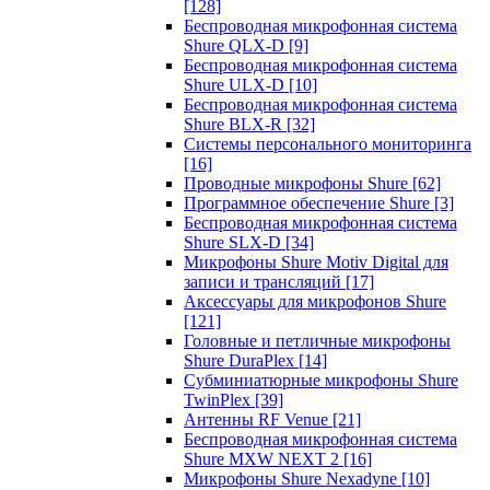
[128]
Беспроводная микрофонная система
Shure QLX-D
[9]
Беспроводная микрофонная система
Shure ULX-D
[10]
Беспроводная микрофонная система
Shure BLX-R
[32]
Системы персонального мониторинга
[16]
Проводные микрофоны Shure
[62]
Программное обеспечение Shure
[3]
Беспроводная микрофонная система
Shure SLX-D
[34]
Микрофоны Shure Motiv Digital для
записи и трансляций
[17]
Аксессуары для микрофонов Shure
[121]
Головные и петличные микрофоны
Shure DuraPlex
[14]
Субминиатюрные микрофоны Shure
TwinPlex
[39]
Антенны RF Venue
[21]
Беспроводная микрофонная система
Shure MXW NEXT 2
[16]
Микрофоны Shure Nexadyne
[10]