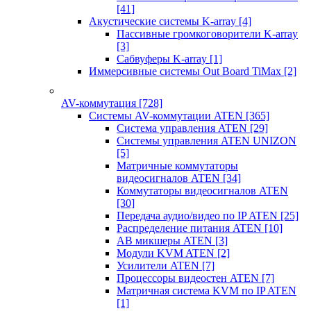
[41]
Акустические системы K-array
[4]
Пассивные громкоговорители K-array
[3]
Сабвуферы K-array
[1]
Иммерсивные системы Out Board TiMax
[2]
AV-коммутация
[728]
Системы AV-коммутации ATEN
[365]
Система управления ATEN
[29]
Системы управления ATEN UNIZON
[5]
Матричные коммутаторы
видеосигналов ATEN
[34]
Коммутаторы видеосигналов ATEN
[30]
Передача аудио/видео по IP ATEN
[25]
Распределение питания ATEN
[10]
АВ микшеры ATEN
[3]
Модули KVM ATEN
[2]
Усилители ATEN
[7]
Процессоры видеостен ATEN
[7]
Матричная система KVM по IP ATEN
[1]