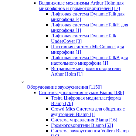
Выдвижные механизмы Arthur Holm для
микрофонов и громкоговорителей
[17]
Лифтовая система DynamicTalk для
микрофона
[4]
Лифтовая система DynamicTalkH для
микрофона
[1]
Лифтовая система DynamicTalk
UnderCover
[3]
Пассивная система MicConnect для
микрофона
[1]
Лифтовая система DynamicTalkB для
настольного микрофона
[1]
Встраиваемые громкоговорители
Arthur Holm
[1]
Оборудование звукоусиления
[1150]
Системы управления звуком Biamp
[186]
Tesira Цифровая медиаплатформа
Biamp
[76]
Crowd Mics Система для общения с
аудиторией Biamp
[1]
Система управления Biamp
[16]
Громкоговорители Biamp
[53]
Система звукоусиления Voltera Biamp