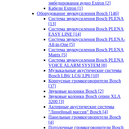
эмбедирования аудио Extron
[2]
Кабели Extron
[1]
Оборудование звукоусиления Bosch
[146]
Система звукоусиления Bosch PLENA
[13]
Система звукоусиления Bosch PLENA
EASY LINE
[14]
Система звукоусиления Bosch PLENA-
All-in-One
[5]
Система звукоусиления Bosch PLENA
Matrix
[5]
Система звукоусиления Bosch PLENA
VOICE ALARM SYSTEM
[8]
Музыкальные акустические системы
Bosch LB6/ LC6/ LP6
[10]
Корпусные громкоговорители Bosch
[37]
Звуковые колонки Bosch
[2]
Звуковые колонки Bosch серии XLA
3200
[3]
Активные акустические системы
"Линейный массив" Bosch
[4]
Панельные громкоговорители Bosch
[4]
Потолочные громкоговорители Bosch