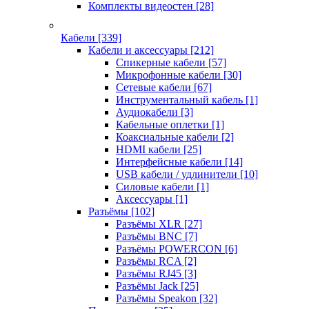
Комплекты видеостен
[28]
Кабели
[339]
Кабели и аксессуары
[212]
Спикерные кабели
[57]
Микрофонные кабели
[30]
Сетевые кабели
[67]
Инструментальный кабель
[1]
Аудиокабели
[3]
Кабельные оплетки
[1]
Коаксиальные кабели
[2]
HDMI кабели
[25]
Интерфейсные кабели
[14]
USB кабели / удлинители
[10]
Силовые кабели
[1]
Аксессуары
[1]
Разъёмы
[102]
Разъёмы XLR
[27]
Разъёмы BNC
[7]
Разъёмы POWERCON
[6]
Разъёмы RCA
[2]
Разъёмы RJ45
[3]
Разъёмы Jack
[25]
Разъёмы Speakon
[32]