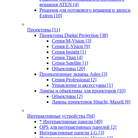
вещания ATEN
[4]
Решения для потокового вещания и записи
Extron
[10]
Проекторы
[51]
Проекторы Digital Projection
[38]
Серия M-Vision
[3]
Серия E-Vision
[9]
Серия Insight
[1]
Серия Titan
[4]
Серия Satellite
[1]
Объективы
[20]
Проекционные экраны Adeo
[3]
Серия Professional
[2]
Управление и аксессуары
[1]
Лампы и объективы для проекторов
[10]
Объективы
[2]
Лампы проекторов Hitachi, Maxell
[8]
Интерактивные устройства
[94]
* Интерактивные панели
[49]
OPS для интерактивных панелей
[2]
Интерактивные панели LG
[3]