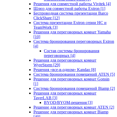
Решения для совместной работы Vivitek
[4]
Шлюз для совместной работы Extron
[1]
Беспроводная система презентации Barco
ClickShare
[12]
Система презентации Extron серии HC и
TeamWork
[3]
Решения для переговорных комнат Yamaha
[10]
Система бронирования переговорных Extron
[4]
Состав системы бронирования
переговорных
[4]
Решения для переговорных комнат
WyreStorm
[29]
Решения «все-в-одном» Kandao
[8]
Система бронирования помещений ATEN
[5]
Решение для переговорных комнат Gonsin
[1]
Система бронирования помещений Biamp
[2]
Решения для переговорных комнат
TaverLAB
[3]
BYOD/BYOM-решения
[3]
Решение для переговорных комнат ATEN
[2]
Решение для переговорных комнат Biamp
[40]