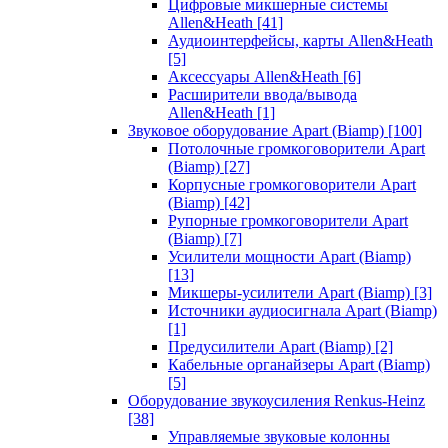
Цифровые микшерные системы
Allen&Heath
[41]
Аудиоинтерфейсы, карты Allen&Heath
[5]
Аксессуары Allen&Heath
[6]
Расширители ввода/вывода
Allen&Heath
[1]
Звуковое оборудование Apart (Biamp)
[100]
Потолочные громкоговорители Apart
(Biamp)
[27]
Корпусные громкоговорители Apart
(Biamp)
[42]
Рупорные громкоговорители Apart
(Biamp)
[7]
Усилители мощности Apart (Biamp)
[13]
Микшеры-усилители Apart (Biamp)
[3]
Источники аудиосигнала Apart (Biamp)
[1]
Предусилители Apart (Biamp)
[2]
Кабельные органайзеры Apart (Biamp)
[5]
Оборудование звукоусиления Renkus-Heinz
[38]
Управляемые звуковые колонны