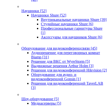
Наушники
[52]
Наушники Shure
[52]
Внутриканальные наушники Shure
[39]
Студийные наушники Shure
[6]
Профессиональные гарнитуры Shure
[1]
Аксессуары для наушников Shure
[6]
Оборудование для видеоконференцсвязи
[45]
Аудиорешение для переговорных комнат
Biamp
[31]
Решение для ВКС от WyreStorm
[5]
Выдвижные решения Arthur Holm
[3]
Решения для видеоконференций Hikvision
[2]
Оборудование для аудио- и
видеоконференций Gonsin
[1]
Решения для видеоконференций TaverLAB
[3]
Шоу-оборудование
[5]
Медиасерверы
[5]