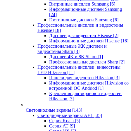
Витринные дисплеи Sumsung
[6]
Информационные дисплеи Samsung
[24]
Гостиничные дисплеи Samsung
[6]
Профессиональные дисплеи и видеостены
Hisense
[18]
Дисплеи для видеостен Hisense
[2]
Информационные дисплеи Hisense
[16]
Профессиональные ЖК дисплеи и
видеостены Sharp
[3]
Дисплеи 4K и 8K Sharp
[1]
Профессиональные дисплеи Sharp
[2]
Профессиональные дисплеи, видеостены,
LED Hikvision
[11]
Панели для видеостен Hikvision
[3]
Информационные дисплеи Hikvision со
встроенной ОС Andriod
[1]
Крепления для экранов и видеостен
Hikvision
[7]
Светодиодные экраны
[143]
Светодиодные экраны AET
[35]
Cерия Koala
[5]
Серия AT
[9]