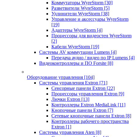
Коммутаторы WyreStorm
[30]
Разветвители WyreStorm
[5]
Удлинители WyreStorm
[38]
Управление и аксессуары WyreStorm
[19]
Адаптеры WyreStorm
[4]
Процессоры для видеостен WyreStorm
[2]
Кабели WyreStorm
[19]
Системы AV коммутации Lumens
[4]
Передача аудио / видео по IP Lumens
[4]
Видеоконтроллеры и ПО Forsite
[8]
Оборудование управления
[104]
Системы управления Extron
[71]
Сенсорные панели Extron
[22]
Процессоры управления Extron
[9]
Лючки Extron
[13]
Контроллеры Extron MediaLink
[11]
Кнопочные панели Extron
[7]
Сетевые кнопочные панели Extron
[8]
Контроллеры рабочего пространства
Extron
[1]
Системы управления Aten
[8]