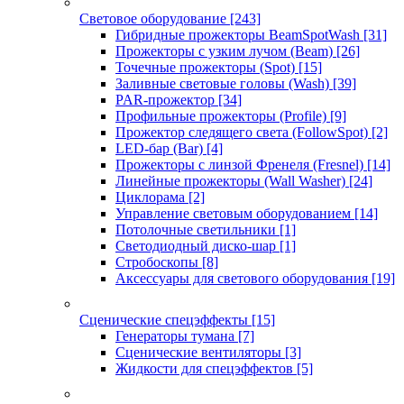
Световое оборудование
[243]
Гибридные прожекторы BeamSpotWash
[31]
Прожекторы с узким лучом (Beam)
[26]
Точечные прожекторы (Spot)
[15]
Заливные световые головы (Wash)
[39]
PAR-прожектор
[34]
Профильные прожекторы (Profile)
[9]
Прожектор следящего света (FollowSpot)
[2]
LED-бар (Bar)
[4]
Прожекторы с линзой Френеля (Fresnel)
[14]
Линейные прожекторы (Wall Washer)
[24]
Циклорама
[2]
Управление световым оборудованием
[14]
Потолочные светильники
[1]
Светодиодный диско-шар
[1]
Стробоскопы
[8]
Аксессуары для светового оборудования
[19]
Сценические спецэффекты
[15]
Генераторы тумана
[7]
Сценические вентиляторы
[3]
Жидкости для спецэффектов
[5]