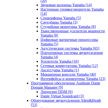
[20]
Звуковые колонны Yamaha
[14]
Настенные громкоговорители Yamaha
[14]
Спикерфоны Yamaha
[5]
Саундбары Yamaha
[3]
Студийные мониторы Yamaha
[8]
Трансляционные усилители мощности
Yamaha
[8]
Цифровые матричные процессоры
Yamaha
[5]
Акустические системы Yamaha
[65]
Портативные системы звукоусиления
Yamaha
[4]
Усилители Yamaha
[16]
Сетевые коммутаторы Yamaha
[12]
Аксессуары Yamaha
[1]
Микшерные консоли Yamaha
[40]
Интерфейсы и конвертеры Yamaha
[23]
Программное обеспечение Audinate Dante
Domain Manager
[9]
Лицензии DDM
[6]
Dante Virtual Soundcard
[3]
Оборудование звукоусиления Allen&Heath
[53]