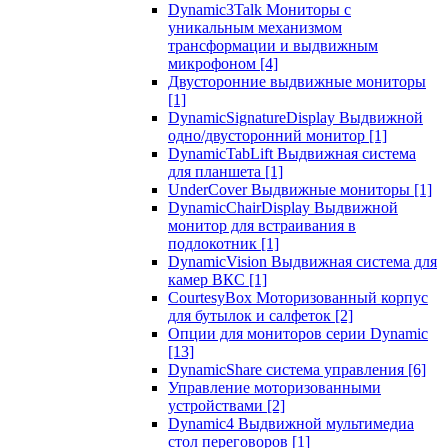
Dynamic3Talk Мониторы с
уникальным механизмом
трансформации и выдвижным
микрофоном
[4]
Двусторонние выдвижные мониторы
[1]
DynamicSignatureDisplay Выдвижной
одно/двусторонний монитор
[1]
DynamicTabLift Выдвижная система
для планшета
[1]
UnderCover Выдвижные мониторы
[1]
DynamicChairDisplay Выдвижной
монитор для встраивания в
подлокотник
[1]
DynamicVision Выдвижная система для
камер ВКС
[1]
CourtesyBox Моторизованный корпус
для бутылок и салфеток
[2]
Опции для мониторов серии Dynamic
[13]
DynamicShare система управления
[6]
Управление моторизованными
устройствами
[2]
Dynamic4 Выдвижной мультимедиа
стол переговоров
[1]