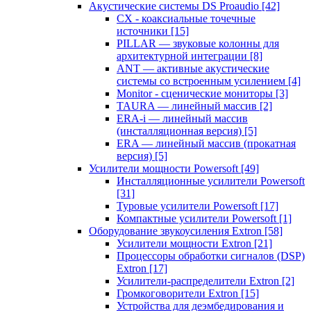
Акустические системы DS Proaudio
[42]
CX - коаксиальные точечные
источники
[15]
PILLAR — звуковые колонны для
архитектурной интеграции
[8]
ANT — активные акустические
системы со встроенным усилением
[4]
Monitor - сценические мониторы
[3]
TAURA — линейный массив
[2]
ERA-i — линейный массив
(инсталляционная версия)
[5]
ERA — линейный массив (прокатная
версия)
[5]
Усилители мощности Powersoft
[49]
Инсталляционные усилители Powersoft
[31]
Туровые усилители Powersoft
[17]
Компактные усилители Powersoft
[1]
Оборудование звукоусиления Extron
[58]
Усилители мощности Extron
[21]
Процессоры обработки сигналов (DSP)
Extron
[17]
Усилители-распределители Extron
[2]
Громкоговорители Extron
[15]
Устройства для деэмбедирования и