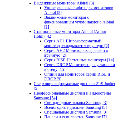
Выдвижные мониторы Albiral
[3]
Универсальные лифты для мониторов
Albiral
[2]
Выдвижные мониторы с
фиксированным углом наклона Albiral
[1]
Стационарные мониторы Albiral (Arthur
Holm)
[42]
Серия AH1 Широкоформатный
монитор, складывается вручную
[2]
Серия AH2 Монитор складывается
вручную
[2]
Серия RISE Настенные мониторы
[14]
Серия DROP Мониторы для установки
в стену
[15]
Опции для мониторов серии RISE и
DROP
[9]
Сверхширокоформатные дисплеи 21:9 Jupiter
[5]
Профессиональные дисплеи и видеостены
Samsung
[54]
Светодиодные экраны Samsung
[3]
Всепогодные дисплеи Samsung
[5]
Специальные дисплеи Samsung
[3]
Панели для видеостен Samsung
[7]