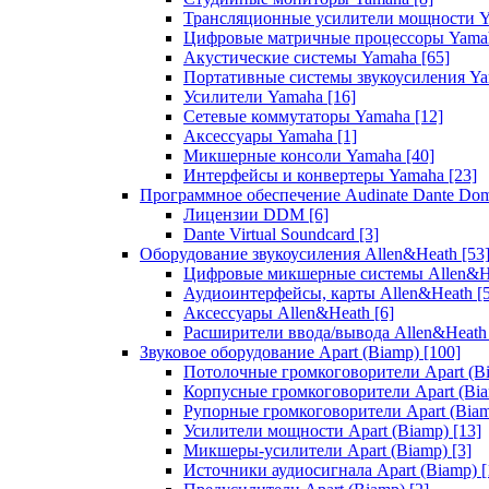
Трансляционные усилители мощности 
Цифровые матричные процессоры Yam
Акустические системы Yamaha
[65]
Портативные системы звукоусиления Y
Усилители Yamaha
[16]
Сетевые коммутаторы Yamaha
[12]
Аксессуары Yamaha
[1]
Микшерные консоли Yamaha
[40]
Интерфейсы и конвертеры Yamaha
[23]
Программное обеспечение Audinate Dante Do
Лицензии DDM
[6]
Dante Virtual Soundcard
[3]
Оборудование звукоусиления Allen&Heath
[53
Цифровые микшерные системы Allen&
Аудиоинтерфейсы, карты Allen&Heath
[
Аксессуары Allen&Heath
[6]
Расширители ввода/вывода Allen&Heat
Звуковое оборудование Apart (Biamp)
[100]
Потолочные громкоговорители Apart (B
Корпусные громкоговорители Apart (Bi
Рупорные громкоговорители Apart (Bia
Усилители мощности Apart (Biamp)
[13]
Микшеры-усилители Apart (Biamp)
[3]
Источники аудиосигнала Apart (Biamp)
[