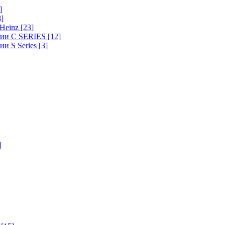
]
8]
-Heinz
[23]
ерии C SERIES
[12]
ии S Series
[3]
]