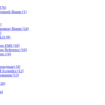
[76]
иторией Biamp
[1]
]
 комнат Biamp
[24]
]
HALO
[8]
ерии EMS
[18]
ии Reference
[10]
ии i
[4]
диоидные)
[4]
 Acoustics
[12]
удования
[13]
[20]
4]