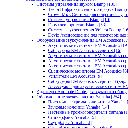
Системы управления звуком Biamp
[186]
Tesira Цифровая медиаплатформа Biamp
Crowd Mics Система для общения с ауд
Система управления Biamp
[16]
Громкоговорители Biamp
[53]
Система звукоусиления Voltera Biamp
[16
Devio Аудиорешение для переговорных
Оборудование звукоусиления EM Acoustics
[87
Акустические системы EM Acoustics 
Сабвуферы EM Acoustics серии S
[16]
Акустические системы EM Acoustics с
Акустические системы EM Acoustics сер
Акустические системы EM Acoustics сер
Сценические мониторы EM Acoustics
[6]
Усилители EM Acoustics
[9]
Сабвуферы EM Acoustics серии CS (кар
Аксессуары для акустических систем EM
Адаптеры Audinate Dante для звукового обор
Оборудование звукоусиления Yamaha
[254]
Потолочные громкоговорители Yamaha
Звуковые колонны Yamaha
[14]
Настенные громкоговорители Yamaha
[1
Спикерфоны Yamaha
[5]
Саундбары Yamaha
[3]
Студийные мониторы Yamaha
[8]