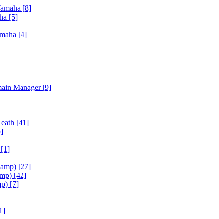
Yamaha
[8]
aha
[5]
amaha
[4]
main Manager
[9]
]
Heath
[41]
5]
h
[1]
iamp)
[27]
amp)
[42]
mp)
[7]
1]