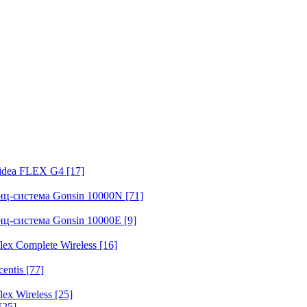
fidea FLEX G4
[17]
нц-система Gonsin 10000N
[71]
нц-система Gonsin 10000E
[9]
ex Complete Wireless
[16]
entis
[77]
ex Wireless
[25]
[25]