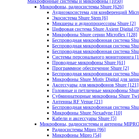
Микрофонные системы и микрофоны
[1050]
Микрофоны, радиосистемы Shure
[626]
Аудиоэкосистема для конференций Micro
Экосистема Shure Stem
[6]
Микшеры и аудиопроцессоры Shure
[2]
Цифровая система Shure Axient Digital
[5
Микрофоны Shure серии Microflex
[128]
Беспроводная микрофонная система Sh
Беспроводная микрофонная система Sh
Беспроводная микрофонная система Sh
Системы персонального мониторинга
[1
Проводные микрофоны Shure
[61]
Программное обеспечение Shure
[2]
Беспроводная микрофонная система Sh
Микрофоны Shure Motiv Digital для зап
Аксессуары для микрофонов Shure
[121]
Головные и петличные микрофоны Shur
Субминиатюрные микрофоны Shure Twi
Антенны RF Venue
[21]
Беспроводная микрофонная система S
Микрофоны Shure Nexadyne
[10]
Кабели и аксессуары Shure
[5]
Микрофоны, радиосистемы и антенны MIPR
Радиосистемы Mipro
[96]
Микрофоны Mipro
[54]