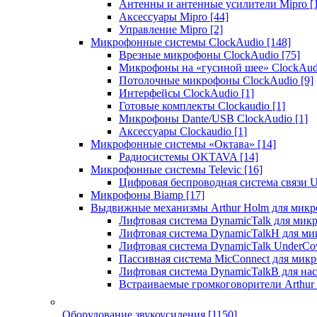
Антенны и антенные усилители Mipro
[
Аксессуары Mipro
[44]
Управление Mipro
[2]
Микрофонные системы ClockAudio
[148]
Врезные микрофоны ClockAudio
[75]
Микрофоны на «гусиной шее» ClockAu
Потолочные микрофоны ClockAudio
[9]
Интерфейсы ClockAudio
[1]
Готовые комплекты Clockaudio
[1]
Микрофоны Dante/USB ClockAudio
[1]
Аксессуары Clockaudio
[1]
Микрофонные системы «Октава»
[14]
Радиосистемы OKTAVA
[14]
Микрофонные системы Televic
[16]
Цифровая беспроводная система связи U
Микрофоны Biamp
[17]
Выдвижные механизмы Arthur Holm для микр
Лифтовая система DynamicTalk для ми
Лифтовая система DynamicTalkH для м
Лифтовая система DynamicTalk UnderCo
Пассивная система MicConnect для мик
Лифтовая система DynamicTalkB для на
Встраиваемые громкоговорители Arthu
Оборудование звукоусиления
[1150]