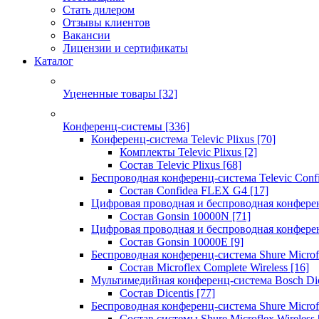
Стать дилером
Отзывы клиентов
Вакансии
Лицензии и сертификаты
Каталог
Уцененные товары
[32]
Конференц-системы
[336]
Конференц-система Televic Plixus
[70]
Комплекты Televic Plixus
[2]
Состав Televic Plixus
[68]
Беспроводная конференц-система Televic Con
Состав Confidea FLEX G4
[17]
Цифровая проводная и беспроводная конфере
Состав Gonsin 10000N
[71]
Цифровая проводная и беспроводная конфере
Состав Gonsin 10000E
[9]
Беспроводная конференц-система Shure Microfl
Состав Microflex Complete Wireless
[16]
Мультимедийная конференц-система Bosch Dic
Состав Dicentis
[77]
Беспроводная конференц-система Shure Microfl
Состав системы Shure Microflex Wireless