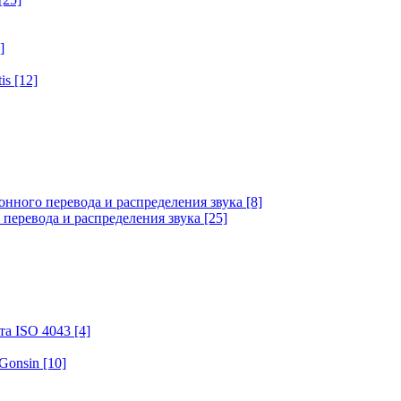
]
tis
[12]
онного перевода и распределения звука
[8]
 перевода и распределения звука
[25]
та ISO 4043
[4]
 Gonsin
[10]