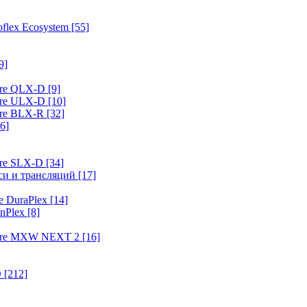
flex Ecosystem
[55]
9]
ure QLX-D
[9]
ure ULX-D
[10]
ure BLX-R
[32]
6]
ure SLX-D
[34]
иси и трансляций
[17]
e DuraPlex
[14]
nPlex
[8]
hure MXW NEXT 2
[16]
O
[212]