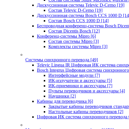
Дискуссионная система Televic D-Cerno
[19]
Состав Televic D-Cerno
[19]
Дискуссионная система Bosch CCS 1000 D
[14
Состав Bosch CCS 1000 D
[14]
Беспроводная конференц-система Bosch Dicen
Состав Dicentis Bosch
[12]
Конференц-системы Mipro
[6]
Состав системы Mipro
[3]
Комплекты системы Mipro
[3]
Системы синхронного перевода
[49]
Televic Lingua IR Цифровая ИК система синхр
Bosch Integrus Цифровая система синхронного
Интерфейсные модули
[7]
ИК-излучатели и аксессуары
[5]
ИК-приемники и аксессуары
[7]
Пульты переводчиков и аксессуары
[4]
Наушники
[2]
Кабины для переводчика
[6]
Закрытые кабины переводчиков стандар
Настольные кабины переводчиков
[2]
Цифровая ИК система синхронного перевода