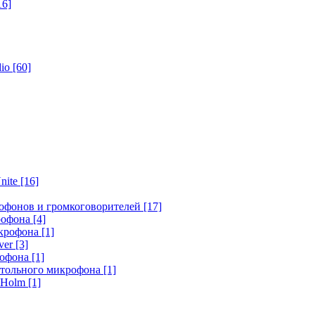
16]
dio
[60]
nite
[16]
офонов и громкоговорителей
[17]
крофона
[4]
икрофона
[1]
ver
[3]
рофона
[1]
стольного микрофона
[1]
r Holm
[1]