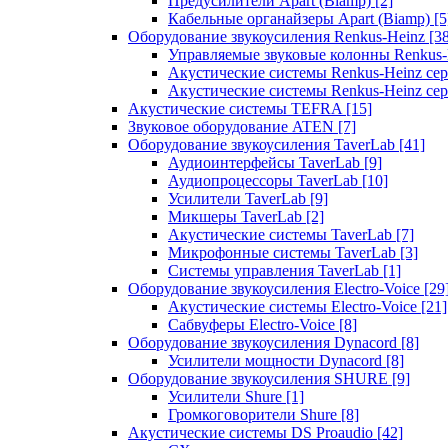
Предусилители Apart (Biamp)
[2]
Кабельные органайзеры Apart (Biamp)
[5
Оборудование звукоусиления Renkus-Heinz
[3
Управляемые звуковые колонны Renkus
Акустические системы Renkus-Heinz с
Акустические системы Renkus-Heinz сер
Акустические системы TEFRA
[15]
Звуковое оборудование ATEN
[7]
Оборудование звукоусиления TaverLab
[41]
Аудиоинтерфейсы TaverLab
[9]
Аудиопроцессоры TaverLab
[10]
Усилители TaverLab
[9]
Микшеры TaverLab
[2]
Акустические системы TaverLab
[7]
Микрофонные системы TaverLab
[3]
Системы управления TaverLab
[1]
Оборудование звукоусиления Electro-Voice
[29
Акустические системы Electro-Voice
[21]
Сабвуферы Electro-Voice
[8]
Оборудование звукоусиления Dynacord
[8]
Усилители мощности Dynacord
[8]
Оборудование звукоусиления SHURE
[9]
Усилители Shure
[1]
Громкоговорители Shure
[8]
Акустические системы DS Proaudio
[42]