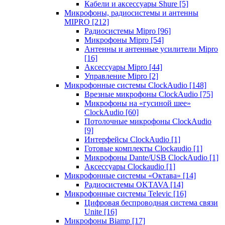
Кабели и аксессуары Shure
[5]
Микрофоны, радиосистемы и антенны
MIPRO
[212]
Радиосистемы Mipro
[96]
Микрофоны Mipro
[54]
Антенны и антенные усилители Mipro
[16]
Аксессуары Mipro
[44]
Управление Mipro
[2]
Микрофонные системы ClockAudio
[148]
Врезные микрофоны ClockAudio
[75]
Микрофоны на «гусиной шее»
ClockAudio
[60]
Потолочные микрофоны ClockAudio
[9]
Интерфейсы ClockAudio
[1]
Готовые комплекты Clockaudio
[1]
Микрофоны Dante/USB ClockAudio
[1]
Аксессуары Clockaudio
[1]
Микрофонные системы «Октава»
[14]
Радиосистемы OKTAVA
[14]
Микрофонные системы Televic
[16]
Цифровая беспроводная система связи
Unite
[16]
Микрофоны Biamp
[17]