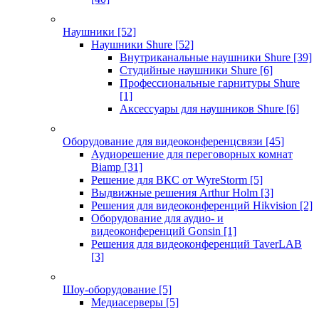
Наушники
[52]
Наушники Shure
[52]
Внутриканальные наушники Shure
[39]
Студийные наушники Shure
[6]
Профессиональные гарнитуры Shure
[1]
Аксессуары для наушников Shure
[6]
Оборудование для видеоконференцсвязи
[45]
Аудиорешение для переговорных комнат
Biamp
[31]
Решение для ВКС от WyreStorm
[5]
Выдвижные решения Arthur Holm
[3]
Решения для видеоконференций Hikvision
[2]
Оборудование для аудио- и
видеоконференций Gonsin
[1]
Решения для видеоконференций TaverLAB
[3]
Шоу-оборудование
[5]
Медиасерверы
[5]