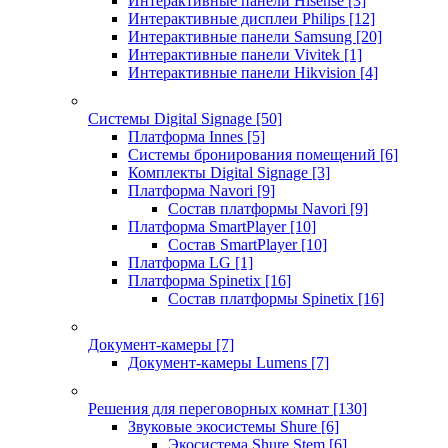
Интерактивные панели Hisense
[3]
Интерактивные дисплеи Philips
[12]
Интерактивные панели Samsung
[20]
Интерактивные панели Vivitek
[1]
Интерактивные панели Hikvision
[4]
Системы Digital Signage
[50]
Платформа Innes
[5]
Системы бронирования помещений
[6]
Комплекты Digital Signage
[3]
Платформа Navori
[9]
Состав платформы Navori
[9]
Платформа SmartPlayer
[10]
Состав SmartPlayer
[10]
Платформа LG
[1]
Платформа Spinetix
[16]
Состав платформы Spinetix
[16]
Документ-камеры
[7]
Документ-камеры Lumens
[7]
Решения для переговорных комнат
[130]
Звуковые экосистемы Shure
[6]
Экосистема Shure Stem
[6]