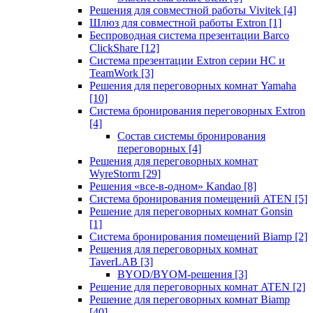
Решения для совместной работы Vivitek
[4]
Шлюз для совместной работы Extron
[1]
Беспроводная система презентации Barco
ClickShare
[12]
Система презентации Extron серии HC и
TeamWork
[3]
Решения для переговорных комнат Yamaha
[10]
Система бронирования переговорных Extron
[4]
Состав системы бронирования
переговорных
[4]
Решения для переговорных комнат
WyreStorm
[29]
Решения «все-в-одном» Kandao
[8]
Система бронирования помещений ATEN
[5]
Решение для переговорных комнат Gonsin
[1]
Система бронирования помещений Biamp
[2]
Решения для переговорных комнат
TaverLAB
[3]
BYOD/BYOM-решения
[3]
Решение для переговорных комнат ATEN
[2]
Решение для переговорных комнат Biamp
[40]