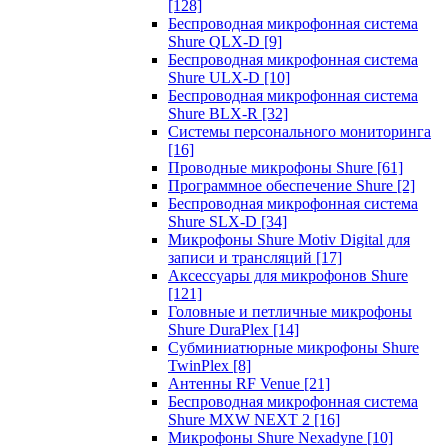
[128]
Беспроводная микрофонная система
Shure QLX-D
[9]
Беспроводная микрофонная система
Shure ULX-D
[10]
Беспроводная микрофонная система
Shure BLX-R
[32]
Системы персонального мониторинга
[16]
Проводные микрофоны Shure
[61]
Программное обеспечение Shure
[2]
Беспроводная микрофонная система
Shure SLX-D
[34]
Микрофоны Shure Motiv Digital для
записи и трансляций
[17]
Аксессуары для микрофонов Shure
[121]
Головные и петличные микрофоны
Shure DuraPlex
[14]
Субминиатюрные микрофоны Shure
TwinPlex
[8]
Антенны RF Venue
[21]
Беспроводная микрофонная система
Shure MXW NEXT 2
[16]
Микрофоны Shure Nexadyne
[10]