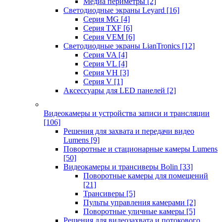
Медиа периметры
[2]
Светодиодные экраны Leyard
[16]
Серия MG
[4]
Серия TXF
[6]
Серия VEM
[6]
Светодиодные экраны LianTronics
[12]
Серия VA
[4]
Серия VL
[4]
Серия VH
[3]
Серия V
[1]
Аксессуары для LED панелей
[2]
Видеокамеры и устройства записи и трансляции
[106]
Решения для захвата и передачи видео
Lumens
[9]
Поворотные и стационарные камеры Lumens
[50]
Видеокамеры и трансиверы Bolin
[33]
Поворотные камеры для помещений
[21]
Трансиверы
[5]
Пульты управления камерами
[2]
Поворотные уличные камеры
[5]
Решения для видеозахвата и потокового