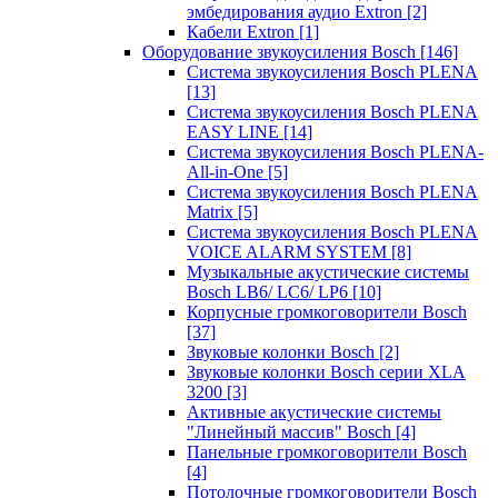
эмбедирования аудио Extron
[2]
Кабели Extron
[1]
Оборудование звукоусиления Bosch
[146]
Система звукоусиления Bosch PLENA
[13]
Система звукоусиления Bosch PLENA
EASY LINE
[14]
Система звукоусиления Bosch PLENA-
All-in-One
[5]
Система звукоусиления Bosch PLENA
Matrix
[5]
Система звукоусиления Bosch PLENA
VOICE ALARM SYSTEM
[8]
Музыкальные акустические системы
Bosch LB6/ LC6/ LP6
[10]
Корпусные громкоговорители Bosch
[37]
Звуковые колонки Bosch
[2]
Звуковые колонки Bosch серии XLA
3200
[3]
Активные акустические системы
"Линейный массив" Bosch
[4]
Панельные громкоговорители Bosch
[4]
Потолочные громкоговорители Bosch