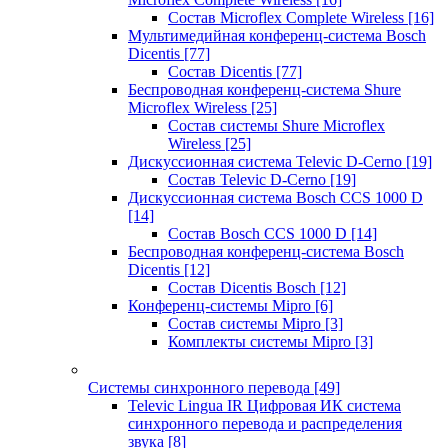
Состав Microflex Complete Wireless
[16]
Мультимедийная конференц-система Bosch
Dicentis
[77]
Состав Dicentis
[77]
Беспроводная конференц-система Shure
Microflex Wireless
[25]
Состав системы Shure Microflex
Wireless
[25]
Дискуссионная система Televic D-Cerno
[19]
Состав Televic D-Cerno
[19]
Дискуссионная система Bosch CCS 1000 D
[14]
Состав Bosch CCS 1000 D
[14]
Беспроводная конференц-система Bosch
Dicentis
[12]
Состав Dicentis Bosch
[12]
Конференц-системы Mipro
[6]
Состав системы Mipro
[3]
Комплекты системы Mipro
[3]
Системы синхронного перевода
[49]
Televic Lingua IR Цифровая ИК система
синхронного перевода и распределения
звука
[8]