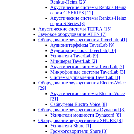
Renkus-Heinz
[23]
Акустические системы Renkus-Heinz
серии C SERIES
[12]
Акустические системы Renkus-Heinz
серии S Series
[3]
Акустические системы TEFRA
[15]
Звуковое оборудование ATEN
[7]
Оборудование звукоусиления TaverLab
[41]
Аудиоинтерфейсы TaverLab
[9]
Аудиопроцессоры TaverLab
[10]
Усилители TaverLab
[9]
Микшеры TaverLab
[2]
Акустические системы TaverLab
[7]
Микрофонные системы TaverLab
[3]
Системы управления TaverLab
[1]
Оборудование звукоусиления Electro-Voice
[29]
Акустические системы Electro-Voice
[21]
Сабвуферы Electro-Voice
[8]
Оборудование звукоусиления Dynacord
[8]
Усилители мощности Dynacord
[8]
Оборудование звукоусиления SHURE
[9]
Усилители Shure
[1]
Громкоговорители Shure
[8]