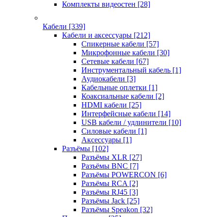
Комплекты видеостен
[28]
Кабели
[339]
Кабели и аксессуары
[212]
Спикерные кабели
[57]
Микрофонные кабели
[30]
Сетевые кабели
[67]
Инструментальный кабель
[1]
Аудиокабели
[3]
Кабельные оплетки
[1]
Коаксиальные кабели
[2]
HDMI кабели
[25]
Интерфейсные кабели
[14]
USB кабели / удлинители
[10]
Силовые кабели
[1]
Аксессуары
[1]
Разъёмы
[102]
Разъёмы XLR
[27]
Разъёмы BNC
[7]
Разъёмы POWERCON
[6]
Разъёмы RCA
[2]
Разъёмы RJ45
[3]
Разъёмы Jack
[25]
Разъёмы Speakon
[32]