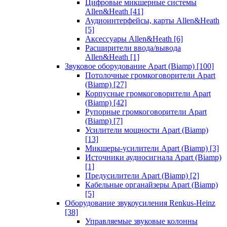
Цифровые микшерные системы
Allen&Heath
[41]
Аудиоинтерфейсы, карты Allen&Heath
[5]
Аксессуары Allen&Heath
[6]
Расширители ввода/вывода
Allen&Heath
[1]
Звуковое оборудование Apart (Biamp)
[100]
Потолочные громкоговорители Apart
(Biamp)
[27]
Корпусные громкоговорители Apart
(Biamp)
[42]
Рупорные громкоговорители Apart
(Biamp)
[7]
Усилители мощности Apart (Biamp)
[13]
Микшеры-усилители Apart (Biamp)
[3]
Источники аудиосигнала Apart (Biamp)
[1]
Предусилители Apart (Biamp)
[2]
Кабельные органайзеры Apart (Biamp)
[5]
Оборудование звукоусиления Renkus-Heinz
[38]
Управляемые звуковые колонны