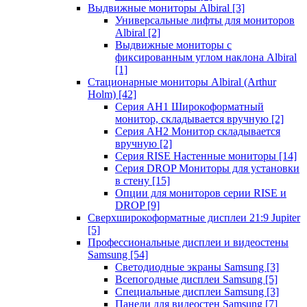
Выдвижные мониторы Albiral
[3]
Универсальные лифты для мониторов
Albiral
[2]
Выдвижные мониторы с
фиксированным углом наклона Albiral
[1]
Стационарные мониторы Albiral (Arthur
Holm)
[42]
Серия AH1 Широкоформатный
монитор, складывается вручную
[2]
Серия AH2 Монитор складывается
вручную
[2]
Серия RISE Настенные мониторы
[14]
Серия DROP Мониторы для установки
в стену
[15]
Опции для мониторов серии RISE и
DROP
[9]
Сверхширокоформатные дисплеи 21:9 Jupiter
[5]
Профессиональные дисплеи и видеостены
Samsung
[54]
Светодиодные экраны Samsung
[3]
Всепогодные дисплеи Samsung
[5]
Специальные дисплеи Samsung
[3]
Панели для видеостен Samsung
[7]