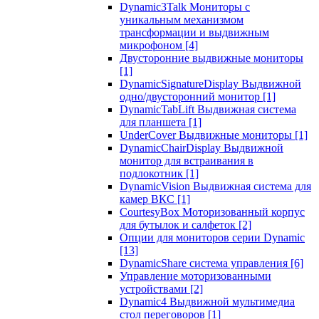
Dynamic3Talk Мониторы с
уникальным механизмом
трансформации и выдвижным
микрофоном
[4]
Двусторонние выдвижные мониторы
[1]
DynamicSignatureDisplay Выдвижной
одно/двусторонний монитор
[1]
DynamicTabLift Выдвижная система
для планшета
[1]
UnderCover Выдвижные мониторы
[1]
DynamicChairDisplay Выдвижной
монитор для встраивания в
подлокотник
[1]
DynamicVision Выдвижная система для
камер ВКС
[1]
CourtesyBox Моторизованный корпус
для бутылок и салфеток
[2]
Опции для мониторов серии Dynamic
[13]
DynamicShare система управления
[6]
Управление моторизованными
устройствами
[2]
Dynamic4 Выдвижной мультимедиа
стол переговоров
[1]