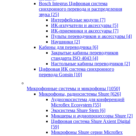
Bosch Integrus Цифровая система
синхронного перевода и распределения
звука
[25]
Интерфейсные модули
[7]
ИК-излучатели и аксессуары
[5]
ИК-приемники и аксессуары
[7]
Пульты переводчиков и аксессуары
[4]
Наушники
[2]
Кабины для переводчика
[6]
Закрытые кабины переводчиков
стандарта ISO 4043
[4]
Настольные кабины переводчиков
[2]
Цифровая ИК система синхронного
перевода Gonsin
[10]
Микрофонные системы и микрофоны
[1050]
Микрофоны, радиосистемы Shure
[626]
Аудиоэкосистема для конференций
Microflex Ecosystem
[55]
Экосистема Shure Stem
[6]
Микшеры и аудиопроцессоры Shure
[2]
Цифровая система Shure Axient Digital
[59]
Микрофоны Shure серии Microflex