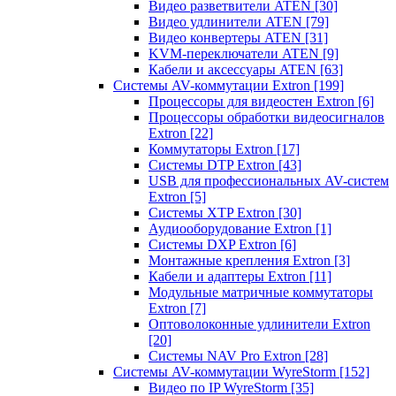
Видео разветвители ATEN
[30]
Видео удлинители ATEN
[79]
Видео конвертеры ATEN
[31]
KVM-переключатели ATEN
[9]
Кабели и аксессуары ATEN
[63]
Системы AV-коммутации Extron
[199]
Процессоры для видеостен Extron
[6]
Процессоры обработки видеосигналов
Extron
[22]
Коммутаторы Extron
[17]
Системы DTP Extron
[43]
USB для профессиональных AV-систем
Extron
[5]
Системы XTP Extron
[30]
Аудиооборудование Extron
[1]
Системы DXP Extron
[6]
Монтажные крепления Extron
[3]
Кабели и адаптеры Extron
[11]
Модульные матричные коммутаторы
Extron
[7]
Оптоволоконные удлинители Extron
[20]
Системы NAV Pro Extron
[28]
Системы AV-коммутации WyreStorm
[152]
Видео по IP WyreStorm
[35]