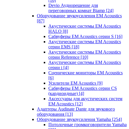
[16]
Devio Аудиорешение для
переговорных комнат Biamp
[24]
Оборудование звукоусиления EM Acoustics
[87]
Акустические системы EM Acoustics
HALO
[8]
Сабвуферы EM Acoustics серии S
[16]
Акустические системы EM Acoustics
серии EMS
[18]
Акустические системы EM Acoustics
серии Reference
[10]
Акустические системы EM Acoustics
серии i
[4]
Сценические мониторы EM Acoustics
[6]
Усилители EM Acoustics
[9]
Сабвуферы EM Acoustics серии CS
(кардиоидные)
[4]
Аксессуары для акустических систем
EM Acoustics
[12]
Адаптеры Audinate Dante для звукового
оборудования
[13]
Оборудование звукоусиления Yamaha
[254]
Потолочные громкоговорители Yamaha