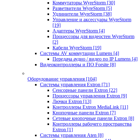
Коммутаторы WyreStorm
[30]
Разветвители WyreStorm
[5]
Удлинители WyreStorm
[38]
Управление и аксессуары WyreStorm
[19]
Адаптеры WyreStorm
[4]
Процессоры для видеостен WyreStorm
[2]
Кабели WyreStorm
[19]
Системы AV коммутации Lumens
[4]
Передача аудио / видео по IP Lumens
[4]
Видеоконтроллеры и ПО Forsite
[8]
Оборудование управления
[104]
Системы управления Extron
[71]
Сенсорные панели Extron
[22]
Процессоры управления Extron
[9]
Лючки Extron
[13]
Контроллеры Extron MediaLink
[11]
Кнопочные панели Extron
[7]
Сетевые кнопочные панели Extron
[8]
Контроллеры рабочего пространства
Extron
[1]
Системы управления Aten
[8]