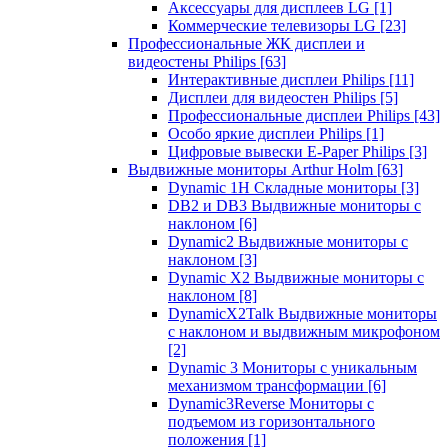
Аксессуары для дисплеев LG
[1]
Коммерческие телевизоры LG
[23]
Профессиональные ЖК дисплеи и
видеостены Philips
[63]
Интерактивные дисплеи Philips
[11]
Дисплеи для видеостен Philips
[5]
Профессиональные дисплеи Philips
[43]
Особо яркие дисплеи Philips
[1]
Цифровые вывески E-Paper Philips
[3]
Выдвижные мониторы Arthur Holm
[63]
Dynamic 1Н Складные мониторы
[3]
DB2 и DB3 Выдвижные мониторы с
наклоном
[6]
Dynamic2 Выдвижные мониторы с
наклоном
[3]
Dynamic X2 Выдвижные мониторы с
наклоном
[8]
DynamicX2Talk Выдвижные мониторы
с наклоном и выдвижным микрофоном
[2]
Dynamic 3 Мониторы с уникальным
механизмом трансформации
[6]
Dynamic3Reverse Мониторы с
подъемом из горизонтального
положения
[1]