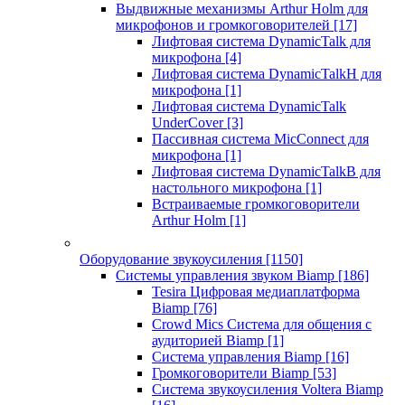
Выдвижные механизмы Arthur Holm для
микрофонов и громкоговорителей
[17]
Лифтовая система DynamicTalk для
микрофона
[4]
Лифтовая система DynamicTalkH для
микрофона
[1]
Лифтовая система DynamicTalk
UnderCover
[3]
Пассивная система MicConnect для
микрофона
[1]
Лифтовая система DynamicTalkB для
настольного микрофона
[1]
Встраиваемые громкоговорители
Arthur Holm
[1]
Оборудование звукоусиления
[1150]
Системы управления звуком Biamp
[186]
Tesira Цифровая медиаплатформа
Biamp
[76]
Crowd Mics Система для общения с
аудиторией Biamp
[1]
Система управления Biamp
[16]
Громкоговорители Biamp
[53]
Система звукоусиления Voltera Biamp