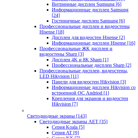
Витринные дисплеи Sumsung
[6]
Информационные дисплеи Samsung
[24]
Гостиничные дисплеи Samsung
[6]
Профессиональные дисплеи и видеостены
Hisense
[18]
Дисплеи для видеостен Hisense
[2]
Информационные дисплеи Hisense
[16]
Профессиональные ЖК дисплеи и
видеостены Sharp
[3]
Дисплеи 4K и 8K Sharp
[1]
Профессиональные дисплеи Sharp
[2]
Профессиональные дисплеи, видеостены,
LED Hikvision
[11]
Панели для видеостен Hikvision
[3]
Информационные дисплеи Hikvision со
встроенной ОС Andriod
[1]
Крепления для экранов и видеостен
Hikvision
[7]
Светодиодные экраны
[143]
Светодиодные экраны AET
[35]
Cерия Koala
[5]
Серия AT
[9]