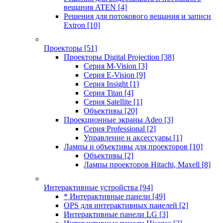
вещания ATEN
[4]
Решения для потокового вещания и записи
Extron
[10]
Проекторы
[51]
Проекторы Digital Projection
[38]
Серия M-Vision
[3]
Серия E-Vision
[9]
Серия Insight
[1]
Серия Titan
[4]
Серия Satellite
[1]
Объективы
[20]
Проекционные экраны Adeo
[3]
Серия Professional
[2]
Управление и аксессуары
[1]
Лампы и объективы для проекторов
[10]
Объективы
[2]
Лампы проекторов Hitachi, Maxell
[8]
Интерактивные устройства
[94]
* Интерактивные панели
[49]
OPS для интерактивных панелей
[2]
Интерактивные панели LG
[3]