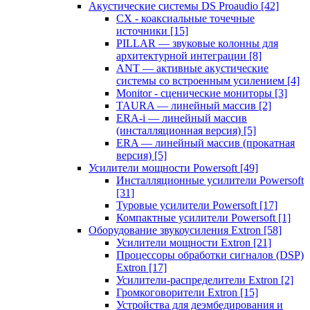
Акустические системы DS Proaudio
[42]
CX - коаксиальные точечные
источники
[15]
PILLAR — звуковые колонны для
архитектурной интеграции
[8]
ANT — активные акустические
системы со встроенным усилением
[4]
Monitor - сценические мониторы
[3]
TAURA — линейный массив
[2]
ERA-i — линейный массив
(инсталляционная версия)
[5]
ERA — линейный массив (прокатная
версия)
[5]
Усилители мощности Powersoft
[49]
Инсталляционные усилители Powersoft
[31]
Туровые усилители Powersoft
[17]
Компактные усилители Powersoft
[1]
Оборудование звукоусиления Extron
[58]
Усилители мощности Extron
[21]
Процессоры обработки сигналов (DSP)
Extron
[17]
Усилители-распределители Extron
[2]
Громкоговорители Extron
[15]
Устройства для деэмбедирования и