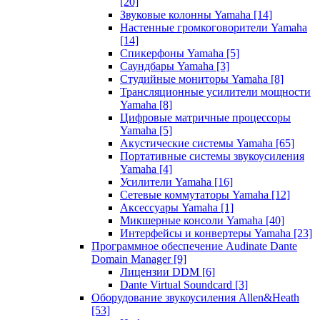
[20]
Звуковые колонны Yamaha
[14]
Настенные громкоговорители Yamaha
[14]
Спикерфоны Yamaha
[5]
Саундбары Yamaha
[3]
Студийные мониторы Yamaha
[8]
Трансляционные усилители мощности
Yamaha
[8]
Цифровые матричные процессоры
Yamaha
[5]
Акустические системы Yamaha
[65]
Портативные системы звукоусиления
Yamaha
[4]
Усилители Yamaha
[16]
Сетевые коммутаторы Yamaha
[12]
Аксессуары Yamaha
[1]
Микшерные консоли Yamaha
[40]
Интерфейсы и конвертеры Yamaha
[23]
Программное обеспечение Audinate Dante
Domain Manager
[9]
Лицензии DDM
[6]
Dante Virtual Soundcard
[3]
Оборудование звукоусиления Allen&Heath
[53]