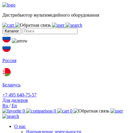
Дистрибьютор мультимедийного оборудования
Каталог
Россия
Беларусь
+7 495 640-75-57
Для дилеров
Ru
/
En
0
0
0
О нас
Направление деятельности