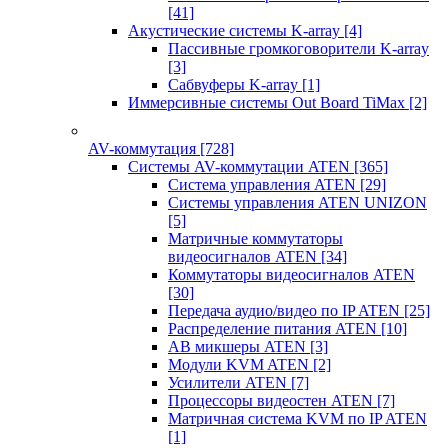
[41]
Акустические системы K-array
[4]
Пассивные громкоговорители K-array
[3]
Сабвуферы K-array
[1]
Иммерсивные системы Out Board TiMax
[2]
AV-коммутация
[728]
Системы AV-коммутации ATEN
[365]
Система управления ATEN
[29]
Системы управления ATEN UNIZON
[5]
Матричные коммутаторы
видеосигналов ATEN
[34]
Коммутаторы видеосигналов ATEN
[30]
Передача аудио/видео по IP ATEN
[25]
Распределение питания ATEN
[10]
АВ микшеры ATEN
[3]
Модули KVM ATEN
[2]
Усилители ATEN
[7]
Процессоры видеостен ATEN
[7]
Матричная система KVM по IP ATEN
[1]