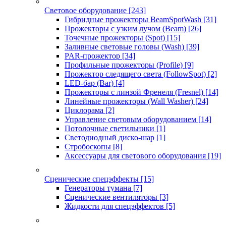
Световое оборудование
[243]
Гибридные прожекторы BeamSpotWash
[31]
Прожекторы с узким лучом (Beam)
[26]
Точечные прожекторы (Spot)
[15]
Заливные световые головы (Wash)
[39]
PAR-прожектор
[34]
Профильные прожекторы (Profile)
[9]
Прожектор следящего света (FollowSpot)
[2]
LED-бар (Bar)
[4]
Прожекторы с линзой Френеля (Fresnel)
[14]
Линейные прожекторы (Wall Washer)
[24]
Циклорама
[2]
Управление световым оборудованием
[14]
Потолочные светильники
[1]
Светодиодный диско-шар
[1]
Стробоскопы
[8]
Аксессуары для светового оборудования
[19]
Сценические спецэффекты
[15]
Генераторы тумана
[7]
Сценические вентиляторы
[3]
Жидкости для спецэффектов
[5]