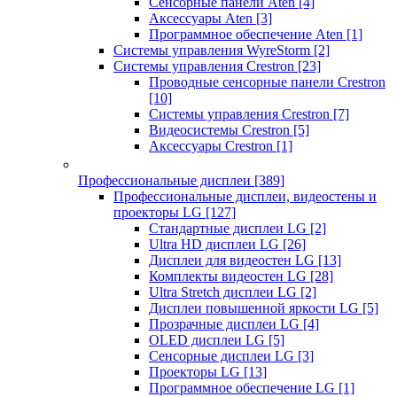
Сенсорные панели Aten
[4]
Аксессуары Aten
[3]
Программное обеспечение Aten
[1]
Системы управления WyreStorm
[2]
Системы управления Crestron
[23]
Проводные сенсорные панели Crestron
[10]
Системы управления Crestron
[7]
Видеосистемы Crestron
[5]
Аксессуары Crestron
[1]
Профессиональные дисплеи
[389]
Профессиональные дисплеи, видеостены и
проекторы LG
[127]
Стандартные дисплеи LG
[2]
Ultra HD дисплеи LG
[26]
Дисплеи для видеостен LG
[13]
Комплекты видеостен LG
[28]
Ultra Stretch дисплеи LG
[2]
Дисплеи повышенной яркости LG
[5]
Прозрачные дисплеи LG
[4]
OLED дисплеи LG
[5]
Сенсорные дисплеи LG
[3]
Проекторы LG
[13]
Программное обеспечение LG
[1]