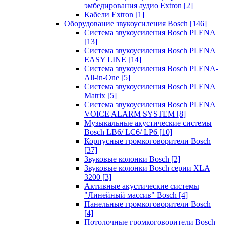
эмбедирования аудио Extron
[2]
Кабели Extron
[1]
Оборудование звукоусиления Bosch
[146]
Система звукоусиления Bosch PLENA
[13]
Система звукоусиления Bosch PLENA
EASY LINE
[14]
Система звукоусиления Bosch PLENA-
All-in-One
[5]
Система звукоусиления Bosch PLENA
Matrix
[5]
Система звукоусиления Bosch PLENA
VOICE ALARM SYSTEM
[8]
Музыкальные акустические системы
Bosch LB6/ LC6/ LP6
[10]
Корпусные громкоговорители Bosch
[37]
Звуковые колонки Bosch
[2]
Звуковые колонки Bosch серии XLA
3200
[3]
Активные акустические системы
"Линейный массив" Bosch
[4]
Панельные громкоговорители Bosch
[4]
Потолочные громкоговорители Bosch