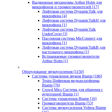
Выдвижные механизмы Arthur Holm для
микрофонов и громкоговорителей
[17]
Лифтовая система DynamicTalk для
микрофона
[4]
Лифтовая система DynamicTalkH для
микрофона
[1]
Лифтовая система DynamicTalk
UnderCover
[3]
Пассивная система MicConnect для
микрофона
[1]
Лифтовая система DynamicTalkB для
настольного микрофона
[1]
Встраиваемые громкоговорители
Arthur Holm
[1]
Оборудование звукоусиления
[1150]
Системы управления звуком Biamp
[186]
Tesira Цифровая медиаплатформа
Biamp
[76]
Crowd Mics Система для общения с
аудиторией Biamp
[1]
Система управления Biamp
[16]
Громкоговорители Biamp
[53]
Система звукоусиления Voltera Biamp