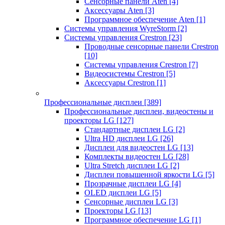
Сенсорные панели Aten
[4]
Аксессуары Aten
[3]
Программное обеспечение Aten
[1]
Системы управления WyreStorm
[2]
Системы управления Crestron
[23]
Проводные сенсорные панели Crestron
[10]
Системы управления Crestron
[7]
Видеосистемы Crestron
[5]
Аксессуары Crestron
[1]
Профессиональные дисплеи
[389]
Профессиональные дисплеи, видеостены и
проекторы LG
[127]
Стандартные дисплеи LG
[2]
Ultra HD дисплеи LG
[26]
Дисплеи для видеостен LG
[13]
Комплекты видеостен LG
[28]
Ultra Stretch дисплеи LG
[2]
Дисплеи повышенной яркости LG
[5]
Прозрачные дисплеи LG
[4]
OLED дисплеи LG
[5]
Сенсорные дисплеи LG
[3]
Проекторы LG
[13]
Программное обеспечение LG
[1]