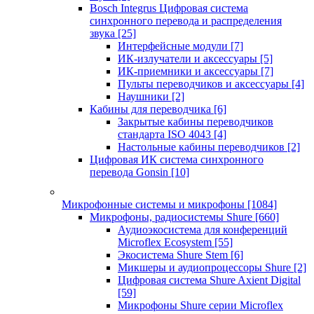
Bosch Integrus Цифровая система
синхронного перевода и распределения
звука
[25]
Интерфейсные модули
[7]
ИК-излучатели и аксессуары
[5]
ИК-приемники и аксессуары
[7]
Пульты переводчиков и аксессуары
[4]
Наушники
[2]
Кабины для переводчика
[6]
Закрытые кабины переводчиков
стандарта ISO 4043
[4]
Настольные кабины переводчиков
[2]
Цифровая ИК система синхронного
перевода Gonsin
[10]
Микрофонные системы и микрофоны
[1084]
Микрофоны, радиосистемы Shure
[660]
Аудиоэкосистема для конференций
Microflex Ecosystem
[55]
Экосистема Shure Stem
[6]
Микшеры и аудиопроцессоры Shure
[2]
Цифровая система Shure Axient Digital
[59]
Микрофоны Shure серии Microflex