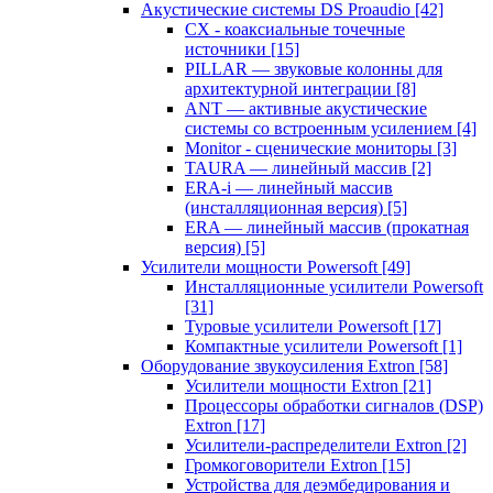
Акустические системы DS Proaudio
[42]
CX - коаксиальные точечные
источники
[15]
PILLAR — звуковые колонны для
архитектурной интеграции
[8]
ANT — активные акустические
системы со встроенным усилением
[4]
Monitor - сценические мониторы
[3]
TAURA — линейный массив
[2]
ERA-i — линейный массив
(инсталляционная версия)
[5]
ERA — линейный массив (прокатная
версия)
[5]
Усилители мощности Powersoft
[49]
Инсталляционные усилители Powersoft
[31]
Туровые усилители Powersoft
[17]
Компактные усилители Powersoft
[1]
Оборудование звукоусиления Extron
[58]
Усилители мощности Extron
[21]
Процессоры обработки сигналов (DSP)
Extron
[17]
Усилители-распределители Extron
[2]
Громкоговорители Extron
[15]
Устройства для деэмбедирования и