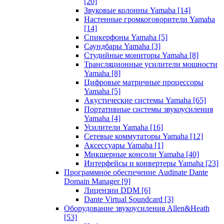
[20]
Звуковые колонны Yamaha
[14]
Настенные громкоговорители Yamaha
[14]
Спикерфоны Yamaha
[5]
Саундбары Yamaha
[3]
Студийные мониторы Yamaha
[8]
Трансляционные усилители мощности
Yamaha
[8]
Цифровые матричные процессоры
Yamaha
[5]
Акустические системы Yamaha
[65]
Портативные системы звукоусиления
Yamaha
[4]
Усилители Yamaha
[16]
Сетевые коммутаторы Yamaha
[12]
Аксессуары Yamaha
[1]
Микшерные консоли Yamaha
[40]
Интерфейсы и конвертеры Yamaha
[23]
Программное обеспечение Audinate Dante
Domain Manager
[9]
Лицензии DDM
[6]
Dante Virtual Soundcard
[3]
Оборудование звукоусиления Allen&Heath
[53]