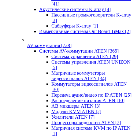
[41]
Акустические системы K-array
[4]
Пассивные громкоговорители K-array
[3]
Сабвуферы K-array
[1]
Иммерсивные системы Out Board TiMax
[2]
AV-коммутация
[728]
Системы AV-коммутации ATEN
[365]
Система управления ATEN
[29]
Системы управления ATEN UNIZON
[5]
Матричные коммутаторы
видеосигналов ATEN
[34]
Коммутаторы видеосигналов ATEN
[30]
Передача аудио/видео по IP ATEN
[25]
Распределение питания ATEN
[10]
АВ микшеры ATEN
[3]
Модули KVM ATEN
[2]
Усилители ATEN
[7]
Процессоры видеостен ATEN
[7]
Матричная система KVM по IP ATEN
[1]