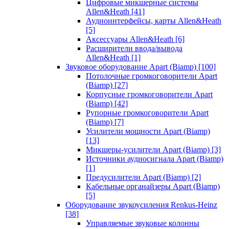
Цифровые микшерные системы
Allen&Heath
[41]
Аудиоинтерфейсы, карты Allen&Heath
[5]
Аксессуары Allen&Heath
[6]
Расширители ввода/вывода
Allen&Heath
[1]
Звуковое оборудование Apart (Biamp)
[100]
Потолочные громкоговорители Apart
(Biamp)
[27]
Корпусные громкоговорители Apart
(Biamp)
[42]
Рупорные громкоговорители Apart
(Biamp)
[7]
Усилители мощности Apart (Biamp)
[13]
Микшеры-усилители Apart (Biamp)
[3]
Источники аудиосигнала Apart (Biamp)
[1]
Предусилители Apart (Biamp)
[2]
Кабельные органайзеры Apart (Biamp)
[5]
Оборудование звукоусиления Renkus-Heinz
[38]
Управляемые звуковые колонны