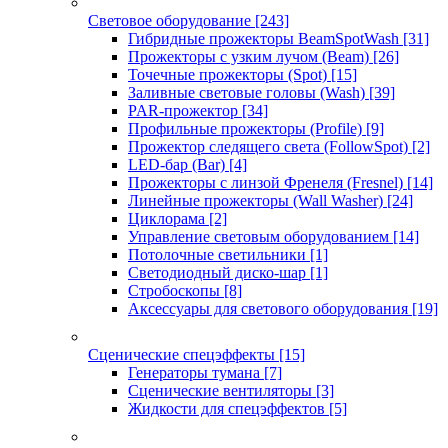
Световое оборудование
[243]
Гибридные прожекторы BeamSpotWash
[31]
Прожекторы с узким лучом (Beam)
[26]
Точечные прожекторы (Spot)
[15]
Заливные световые головы (Wash)
[39]
PAR-прожектор
[34]
Профильные прожекторы (Profile)
[9]
Прожектор следящего света (FollowSpot)
[2]
LED-бар (Bar)
[4]
Прожекторы с линзой Френеля (Fresnel)
[14]
Линейные прожекторы (Wall Washer)
[24]
Циклорама
[2]
Управление световым оборудованием
[14]
Потолочные светильники
[1]
Светодиодный диско-шар
[1]
Стробоскопы
[8]
Аксессуары для светового оборудования
[19]
Сценические спецэффекты
[15]
Генераторы тумана
[7]
Сценические вентиляторы
[3]
Жидкости для спецэффектов
[5]