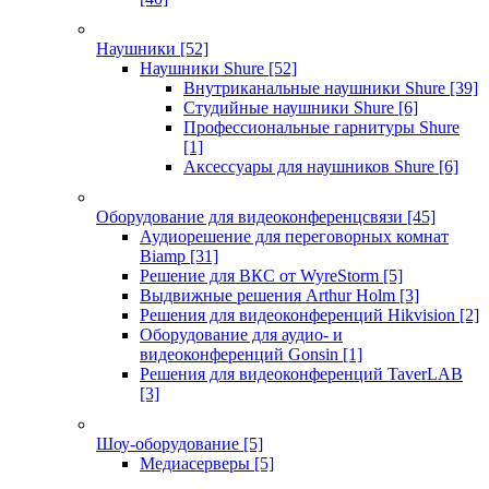
Наушники
[52]
Наушники Shure
[52]
Внутриканальные наушники Shure
[39]
Студийные наушники Shure
[6]
Профессиональные гарнитуры Shure
[1]
Аксессуары для наушников Shure
[6]
Оборудование для видеоконференцсвязи
[45]
Аудиорешение для переговорных комнат
Biamp
[31]
Решение для ВКС от WyreStorm
[5]
Выдвижные решения Arthur Holm
[3]
Решения для видеоконференций Hikvision
[2]
Оборудование для аудио- и
видеоконференций Gonsin
[1]
Решения для видеоконференций TaverLAB
[3]
Шоу-оборудование
[5]
Медиасерверы
[5]