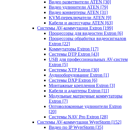
Видео разветвители ATEN
[30]
Видео удлинители ATEN
[79]
Видео конвертеры ATEN
[31]
KVM-переключатели ATEN
[9]
Кабели и аксессуары ATEN
[63]
Системы AV-коммутации Extron
[199]
Процессоры для видеостен Extron
[6]
Процессоры обработки видеосигналов
Extron
[22]
Коммутаторы Extron
[17]
Системы DTP Extron
[43]
USB для профессиональных AV-систем
Extron
[5]
Системы XTP Extron
[30]
Аудиооборудование Extron
[1]
Системы DXP Extron
[6]
Монтажные крепления Extron
[3]
Кабели и адаптеры Extron
[11]
Модульные матричные коммутаторы
Extron
[7]
Оптоволоконные удлинители Extron
[20]
Системы NAV Pro Extron
[28]
Системы AV-коммутации WyreStorm
[152]
Видео по IP WyreStorm
[35]