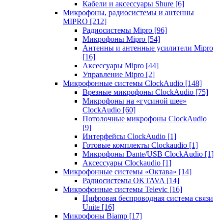
Кабели и аксессуары Shure
[6]
Микрофоны, радиосистемы и антенны
MIPRO
[212]
Радиосистемы Mipro
[96]
Микрофоны Mipro
[54]
Антенны и антенные усилители Mipro
[16]
Аксессуары Mipro
[44]
Управление Mipro
[2]
Микрофонные системы ClockAudio
[148]
Врезные микрофоны ClockAudio
[75]
Микрофоны на «гусиной шее»
ClockAudio
[60]
Потолочные микрофоны ClockAudio
[9]
Интерфейсы ClockAudio
[1]
Готовые комплекты Clockaudio
[1]
Микрофоны Dante/USB ClockAudio
[1]
Аксессуары Clockaudio
[1]
Микрофонные системы «Октава»
[14]
Радиосистемы OKTAVA
[14]
Микрофонные системы Televic
[16]
Цифровая беспроводная система связи
Unite
[16]
Микрофоны Biamp
[17]