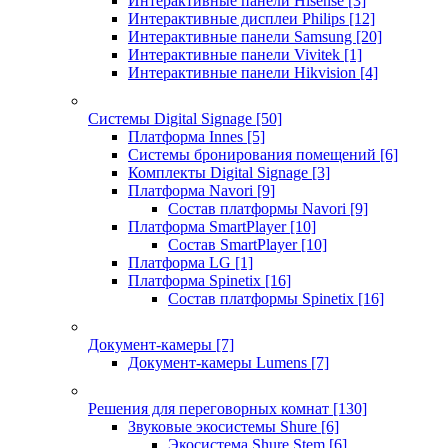
Интерактивные панели Hisense
[3]
Интерактивные дисплеи Philips
[12]
Интерактивные панели Samsung
[20]
Интерактивные панели Vivitek
[1]
Интерактивные панели Hikvision
[4]
Системы Digital Signage
[50]
Платформа Innes
[5]
Системы бронирования помещений
[6]
Комплекты Digital Signage
[3]
Платформа Navori
[9]
Состав платформы Navori
[9]
Платформа SmartPlayer
[10]
Состав SmartPlayer
[10]
Платформа LG
[1]
Платформа Spinetix
[16]
Состав платформы Spinetix
[16]
Документ-камеры
[7]
Документ-камеры Lumens
[7]
Решения для переговорных комнат
[130]
Звуковые экосистемы Shure
[6]
Экосистема Shure Stem
[6]