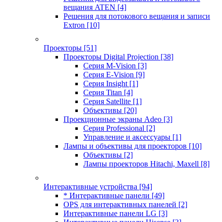
вещания ATEN
[4]
Решения для потокового вещания и записи
Extron
[10]
Проекторы
[51]
Проекторы Digital Projection
[38]
Серия M-Vision
[3]
Серия E-Vision
[9]
Серия Insight
[1]
Серия Titan
[4]
Серия Satellite
[1]
Объективы
[20]
Проекционные экраны Adeo
[3]
Серия Professional
[2]
Управление и аксессуары
[1]
Лампы и объективы для проекторов
[10]
Объективы
[2]
Лампы проекторов Hitachi, Maxell
[8]
Интерактивные устройства
[94]
* Интерактивные панели
[49]
OPS для интерактивных панелей
[2]
Интерактивные панели LG
[3]