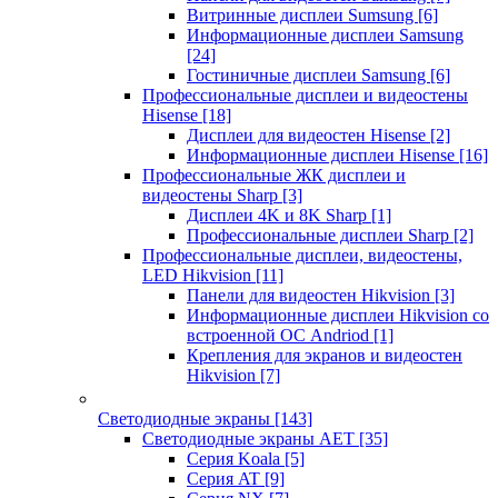
Витринные дисплеи Sumsung
[6]
Информационные дисплеи Samsung
[24]
Гостиничные дисплеи Samsung
[6]
Профессиональные дисплеи и видеостены
Hisense
[18]
Дисплеи для видеостен Hisense
[2]
Информационные дисплеи Hisense
[16]
Профессиональные ЖК дисплеи и
видеостены Sharp
[3]
Дисплеи 4K и 8K Sharp
[1]
Профессиональные дисплеи Sharp
[2]
Профессиональные дисплеи, видеостены,
LED Hikvision
[11]
Панели для видеостен Hikvision
[3]
Информационные дисплеи Hikvision со
встроенной ОС Andriod
[1]
Крепления для экранов и видеостен
Hikvision
[7]
Светодиодные экраны
[143]
Светодиодные экраны AET
[35]
Cерия Koala
[5]
Серия AT
[9]