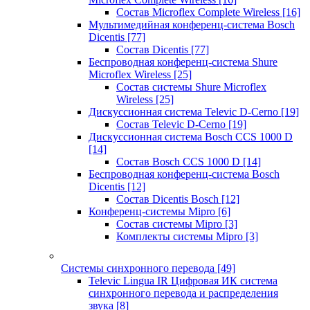
Состав Microflex Complete Wireless
[16]
Мультимедийная конференц-система Bosch
Dicentis
[77]
Состав Dicentis
[77]
Беспроводная конференц-система Shure
Microflex Wireless
[25]
Состав системы Shure Microflex
Wireless
[25]
Дискуссионная система Televic D-Cerno
[19]
Состав Televic D-Cerno
[19]
Дискуссионная система Bosch CCS 1000 D
[14]
Состав Bosch CCS 1000 D
[14]
Беспроводная конференц-система Bosch
Dicentis
[12]
Состав Dicentis Bosch
[12]
Конференц-системы Mipro
[6]
Состав системы Mipro
[3]
Комплекты системы Mipro
[3]
Системы синхронного перевода
[49]
Televic Lingua IR Цифровая ИК система
синхронного перевода и распределения
звука
[8]