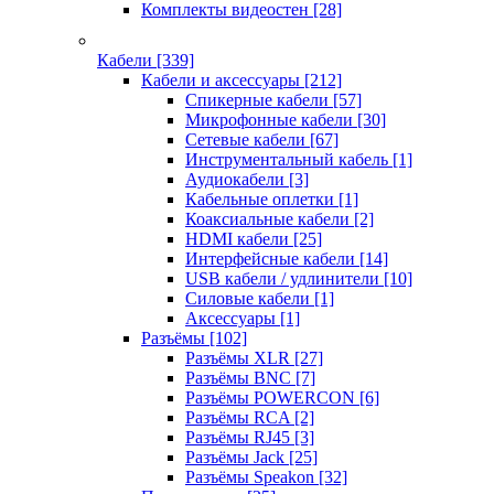
Комплекты видеостен
[28]
Кабели
[339]
Кабели и аксессуары
[212]
Спикерные кабели
[57]
Микрофонные кабели
[30]
Сетевые кабели
[67]
Инструментальный кабель
[1]
Аудиокабели
[3]
Кабельные оплетки
[1]
Коаксиальные кабели
[2]
HDMI кабели
[25]
Интерфейсные кабели
[14]
USB кабели / удлинители
[10]
Силовые кабели
[1]
Аксессуары
[1]
Разъёмы
[102]
Разъёмы XLR
[27]
Разъёмы BNC
[7]
Разъёмы POWERCON
[6]
Разъёмы RCA
[2]
Разъёмы RJ45
[3]
Разъёмы Jack
[25]
Разъёмы Speakon
[32]