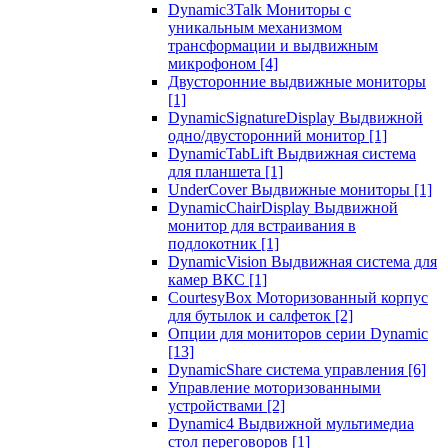
Dynamic3Talk Мониторы с
уникальным механизмом
трансформации и выдвижным
микрофоном
[4]
Двусторонние выдвижные мониторы
[1]
DynamicSignatureDisplay Выдвижной
одно/двусторонний монитор
[1]
DynamicTabLift Выдвижная система
для планшета
[1]
UnderCover Выдвижные мониторы
[1]
DynamicChairDisplay Выдвижной
монитор для встраивания в
подлокотник
[1]
DynamicVision Выдвижная система для
камер ВКС
[1]
CourtesyBox Моторизованный корпус
для бутылок и салфеток
[2]
Опции для мониторов серии Dynamic
[13]
DynamicShare система управления
[6]
Управление моторизованными
устройствами
[2]
Dynamic4 Выдвижной мультимедиа
стол переговоров
[1]