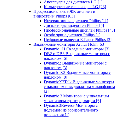
Аксессуары для дисплеев LG
[1]
Коммерческие телевизоры LG
[23]
Профессиональные ЖК дисплеи и
видеостены Philips
[63]
Интерактивные дисплеи Philips
[11]
Дисплеи для видеостен Philips
[5]
Профессиональные дисплеи Philips
[43]
Особо яркие дисплеи Philips
[1]
Цифровые вывески E-Paper Philips
[3]
Выдвижные мониторы Arthur Holm
[63]
Dynamic 1Н Складные мониторы
[3]
DB2 и DB3 Выдвижные мониторы с
наклоном
[6]
Dynamic2 Выдвижные мониторы с
наклоном
[3]
Dynamic X2 Выдвижные мониторы с
наклоном
[8]
DynamicX2Talk Выдвижные мониторы
с наклоном и выдвижным микрофоном
[2]
Dynamic 3 Мониторы с уникальным
механизмом трансформации
[6]
Dynamic3Reverse Мониторы с
подъемом из горизонтального
положения
[1]