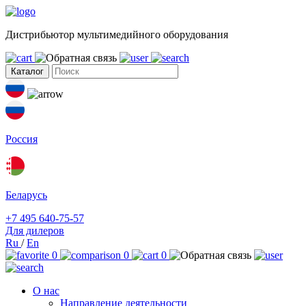
Дистрибьютор мультимедийного оборудования
Каталог
Россия
Беларусь
+7 495 640-75-57
Для дилеров
Ru
/
En
0
0
0
О нас
Направление деятельности