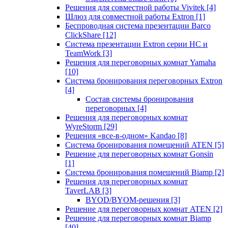
Решения для совместной работы Vivitek
[4]
Шлюз для совместной работы Extron
[1]
Беспроводная система презентации Barco
ClickShare
[12]
Система презентации Extron серии HC и
TeamWork
[3]
Решения для переговорных комнат Yamaha
[10]
Система бронирования переговорных Extron
[4]
Состав системы бронирования
переговорных
[4]
Решения для переговорных комнат
WyreStorm
[29]
Решения «все-в-одном» Kandao
[8]
Система бронирования помещений ATEN
[5]
Решение для переговорных комнат Gonsin
[1]
Система бронирования помещений Biamp
[2]
Решения для переговорных комнат
TaverLAB
[3]
BYOD/BYOM-решения
[3]
Решение для переговорных комнат ATEN
[2]
Решение для переговорных комнат Biamp
[40]