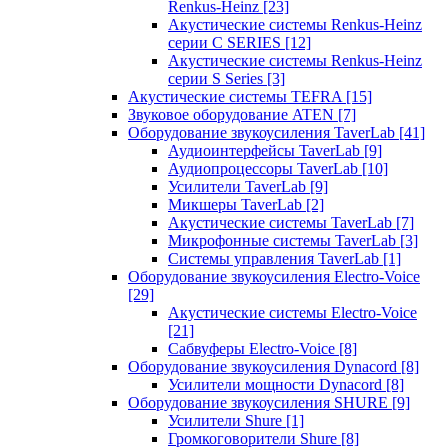
Renkus-Heinz
[23]
Акустические системы Renkus-Heinz
серии C SERIES
[12]
Акустические системы Renkus-Heinz
серии S Series
[3]
Акустические системы TEFRA
[15]
Звуковое оборудование ATEN
[7]
Оборудование звукоусиления TaverLab
[41]
Аудиоинтерфейсы TaverLab
[9]
Аудиопроцессоры TaverLab
[10]
Усилители TaverLab
[9]
Микшеры TaverLab
[2]
Акустические системы TaverLab
[7]
Микрофонные системы TaverLab
[3]
Системы управления TaverLab
[1]
Оборудование звукоусиления Electro-Voice
[29]
Акустические системы Electro-Voice
[21]
Сабвуферы Electro-Voice
[8]
Оборудование звукоусиления Dynacord
[8]
Усилители мощности Dynacord
[8]
Оборудование звукоусиления SHURE
[9]
Усилители Shure
[1]
Громкоговорители Shure
[8]