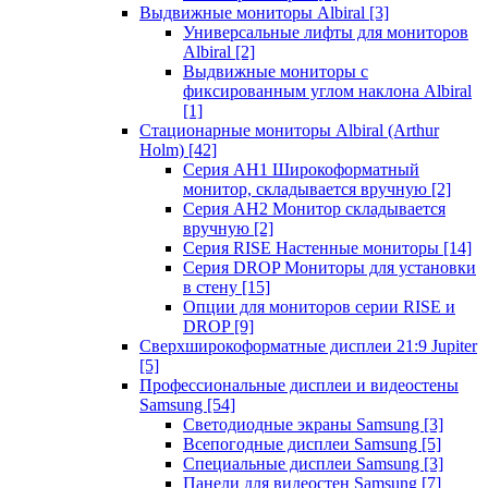
Выдвижные мониторы Albiral
[3]
Универсальные лифты для мониторов
Albiral
[2]
Выдвижные мониторы с
фиксированным углом наклона Albiral
[1]
Стационарные мониторы Albiral (Arthur
Holm)
[42]
Серия AH1 Широкоформатный
монитор, складывается вручную
[2]
Серия AH2 Монитор складывается
вручную
[2]
Серия RISE Настенные мониторы
[14]
Серия DROP Мониторы для установки
в стену
[15]
Опции для мониторов серии RISE и
DROP
[9]
Сверхширокоформатные дисплеи 21:9 Jupiter
[5]
Профессиональные дисплеи и видеостены
Samsung
[54]
Светодиодные экраны Samsung
[3]
Всепогодные дисплеи Samsung
[5]
Специальные дисплеи Samsung
[3]
Панели для видеостен Samsung
[7]