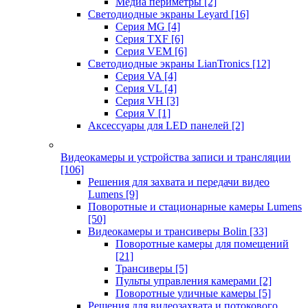
Медиа периметры
[2]
Светодиодные экраны Leyard
[16]
Серия MG
[4]
Серия TXF
[6]
Серия VEM
[6]
Светодиодные экраны LianTronics
[12]
Серия VA
[4]
Серия VL
[4]
Серия VH
[3]
Серия V
[1]
Аксессуары для LED панелей
[2]
Видеокамеры и устройства записи и трансляции
[106]
Решения для захвата и передачи видео
Lumens
[9]
Поворотные и стационарные камеры Lumens
[50]
Видеокамеры и трансиверы Bolin
[33]
Поворотные камеры для помещений
[21]
Трансиверы
[5]
Пульты управления камерами
[2]
Поворотные уличные камеры
[5]
Решения для видеозахвата и потокового