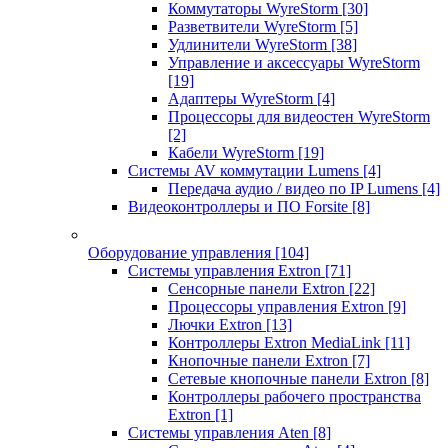
Коммутаторы WyreStorm
[30]
Разветвители WyreStorm
[5]
Удлинители WyreStorm
[38]
Управление и аксессуары WyreStorm
[19]
Адаптеры WyreStorm
[4]
Процессоры для видеостен WyreStorm
[2]
Кабели WyreStorm
[19]
Системы AV коммутации Lumens
[4]
Передача аудио / видео по IP Lumens
[4]
Видеоконтроллеры и ПО Forsite
[8]
Оборудование управления
[104]
Системы управления Extron
[71]
Сенсорные панели Extron
[22]
Процессоры управления Extron
[9]
Лючки Extron
[13]
Контроллеры Extron MediaLink
[11]
Кнопочные панели Extron
[7]
Сетевые кнопочные панели Extron
[8]
Контроллеры рабочего пространства
Extron
[1]
Системы управления Aten
[8]