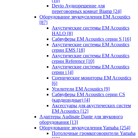
[16]
Devio Аудиорешение для
переговорных комнат Biamp
[24]
Оборудование звукоусиления EM Acoustics
[87]
Акустические системы EM Acoustics
HALO
[8]
Сабвуферы EM Acoustics серии S
[16]
Акустические системы EM Acoustics
серии EMS
[18]
Акустические системы EM Acoustics
серии Reference
[10]
Акустические системы EM Acoustics
серии i
[4]
Сценические мониторы EM Acoustics
[6]
Усилители EM Acoustics
[9]
Сабвуферы EM Acoustics серии CS
(кардиоидные)
[4]
Аксессуары для акустических систем
EM Acoustics
[12]
Адаптеры Audinate Dante для звукового
оборудования
[13]
Оборудование звукоусиления Yamaha
[254]
Потолочные громкоговорители Yamaha