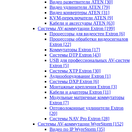
Видео разветвители ATEN
[30]
Видео удлинители ATEN
[79]
Видео конвертеры ATEN
[31]
KVM-переключатели ATEN
[9]
Кабели и аксессуары ATEN
[63]
Системы AV-коммутации Extron
[199]
Процессоры для видеостен Extron
[6]
Процессоры обработки видеосигналов
Extron
[22]
Коммутаторы Extron
[17]
Системы DTP Extron
[43]
USB для профессиональных AV-систем
Extron
[5]
Системы XTP Extron
[30]
Аудиооборудование Extron
[1]
Системы DXP Extron
[6]
Монтажные крепления Extron
[3]
Кабели и адаптеры Extron
[11]
Модульные матричные коммутаторы
Extron
[7]
Оптоволоконные удлинители Extron
[20]
Системы NAV Pro Extron
[28]
Системы AV-коммутации WyreStorm
[152]
Видео по IP WyreStorm
[35]