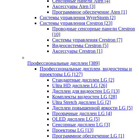
Сенсорные панели Aten
[4]
Аксессуары Aten
[3]
Программное обеспечение Aten
[1]
Системы управления WyreStorm
[2]
Системы управления Crestron
[23]
Проводные сенсорные панели Crestron
[10]
Системы управления Crestron
[7]
Видеосистемы Crestron
[5]
Аксессуары Crestron
[1]
Профессиональные дисплеи
[389]
Профессиональные дисплеи, видеостены и
проекторы LG
[127]
Стандартные дисплеи LG
[2]
Ultra HD дисплеи LG
[26]
Дисплеи для видеостен LG
[13]
Комплекты видеостен LG
[28]
Ultra Stretch дисплеи LG
[2]
Дисплеи повышенной яркости LG
[5]
Прозрачные дисплеи LG
[4]
OLED дисплеи LG
[5]
Сенсорные дисплеи LG
[3]
Проекторы LG
[13]
Программное обеспечение LG
[1]