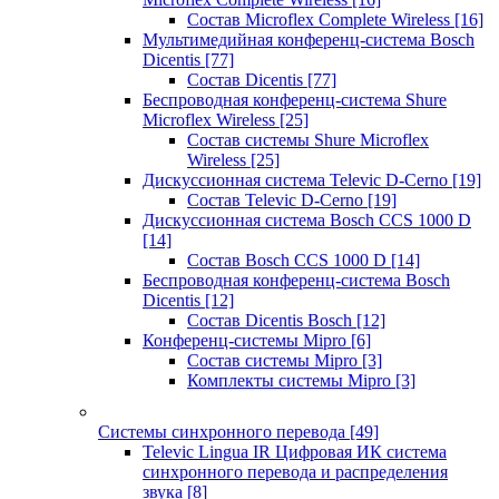
Состав Microflex Complete Wireless
[16]
Мультимедийная конференц-система Bosch
Dicentis
[77]
Состав Dicentis
[77]
Беспроводная конференц-система Shure
Microflex Wireless
[25]
Состав системы Shure Microflex
Wireless
[25]
Дискуссионная система Televic D-Cerno
[19]
Состав Televic D-Cerno
[19]
Дискуссионная система Bosch CCS 1000 D
[14]
Состав Bosch CCS 1000 D
[14]
Беспроводная конференц-система Bosch
Dicentis
[12]
Состав Dicentis Bosch
[12]
Конференц-системы Mipro
[6]
Состав системы Mipro
[3]
Комплекты системы Mipro
[3]
Системы синхронного перевода
[49]
Televic Lingua IR Цифровая ИК система
синхронного перевода и распределения
звука
[8]