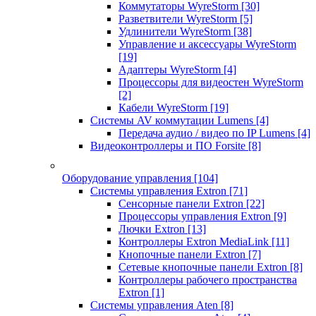
Коммутаторы WyreStorm
[30]
Разветвители WyreStorm
[5]
Удлинители WyreStorm
[38]
Управление и аксессуары WyreStorm
[19]
Адаптеры WyreStorm
[4]
Процессоры для видеостен WyreStorm
[2]
Кабели WyreStorm
[19]
Системы AV коммутации Lumens
[4]
Передача аудио / видео по IP Lumens
[4]
Видеоконтроллеры и ПО Forsite
[8]
Оборудование управления
[104]
Системы управления Extron
[71]
Сенсорные панели Extron
[22]
Процессоры управления Extron
[9]
Лючки Extron
[13]
Контроллеры Extron MediaLink
[11]
Кнопочные панели Extron
[7]
Сетевые кнопочные панели Extron
[8]
Контроллеры рабочего пространства
Extron
[1]
Системы управления Aten
[8]