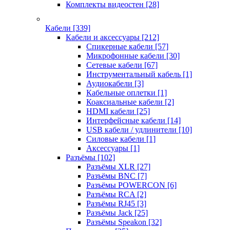
Комплекты видеостен
[28]
Кабели
[339]
Кабели и аксессуары
[212]
Спикерные кабели
[57]
Микрофонные кабели
[30]
Сетевые кабели
[67]
Инструментальный кабель
[1]
Аудиокабели
[3]
Кабельные оплетки
[1]
Коаксиальные кабели
[2]
HDMI кабели
[25]
Интерфейсные кабели
[14]
USB кабели / удлинители
[10]
Силовые кабели
[1]
Аксессуары
[1]
Разъёмы
[102]
Разъёмы XLR
[27]
Разъёмы BNC
[7]
Разъёмы POWERCON
[6]
Разъёмы RCA
[2]
Разъёмы RJ45
[3]
Разъёмы Jack
[25]
Разъёмы Speakon
[32]