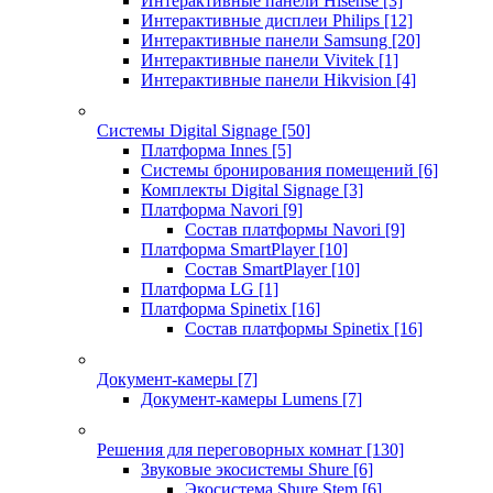
Интерактивные панели Hisense
[3]
Интерактивные дисплеи Philips
[12]
Интерактивные панели Samsung
[20]
Интерактивные панели Vivitek
[1]
Интерактивные панели Hikvision
[4]
Системы Digital Signage
[50]
Платформа Innes
[5]
Системы бронирования помещений
[6]
Комплекты Digital Signage
[3]
Платформа Navori
[9]
Состав платформы Navori
[9]
Платформа SmartPlayer
[10]
Состав SmartPlayer
[10]
Платформа LG
[1]
Платформа Spinetix
[16]
Состав платформы Spinetix
[16]
Документ-камеры
[7]
Документ-камеры Lumens
[7]
Решения для переговорных комнат
[130]
Звуковые экосистемы Shure
[6]
Экосистема Shure Stem
[6]