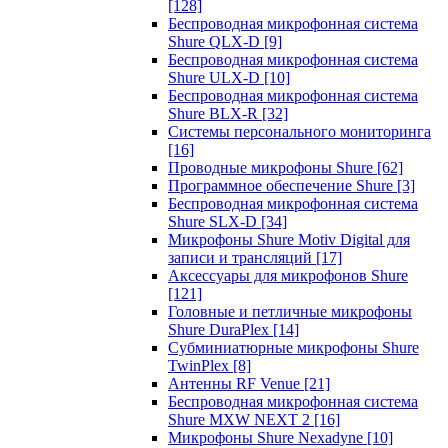
[128]
Беспроводная микрофонная система
Shure QLX-D
[9]
Беспроводная микрофонная система
Shure ULX-D
[10]
Беспроводная микрофонная система
Shure BLX-R
[32]
Системы персонального мониторинга
[16]
Проводные микрофоны Shure
[62]
Программное обеспечение Shure
[3]
Беспроводная микрофонная система
Shure SLX-D
[34]
Микрофоны Shure Motiv Digital для
записи и трансляций
[17]
Аксессуары для микрофонов Shure
[121]
Головные и петличные микрофоны
Shure DuraPlex
[14]
Субминиатюрные микрофоны Shure
TwinPlex
[8]
Антенны RF Venue
[21]
Беспроводная микрофонная система
Shure MXW NEXT 2
[16]
Микрофоны Shure Nexadyne
[10]