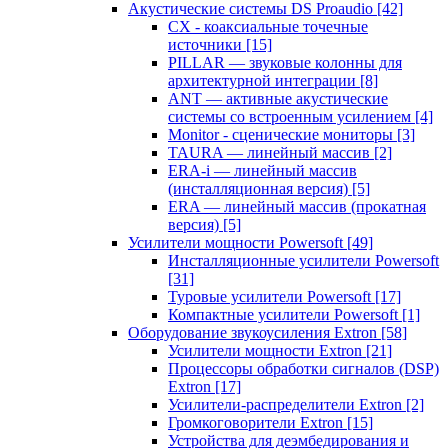
Акустические системы DS Proaudio
[42]
CX - коаксиальные точечные
источники
[15]
PILLAR — звуковые колонны для
архитектурной интеграции
[8]
ANT — активные акустические
системы со встроенным усилением
[4]
Monitor - сценические мониторы
[3]
TAURA — линейный массив
[2]
ERA-i — линейный массив
(инсталляционная версия)
[5]
ERA — линейный массив (прокатная
версия)
[5]
Усилители мощности Powersoft
[49]
Инсталляционные усилители Powersoft
[31]
Туровые усилители Powersoft
[17]
Компактные усилители Powersoft
[1]
Оборудование звукоусиления Extron
[58]
Усилители мощности Extron
[21]
Процессоры обработки сигналов (DSP)
Extron
[17]
Усилители-распределители Extron
[2]
Громкоговорители Extron
[15]
Устройства для деэмбедирования и