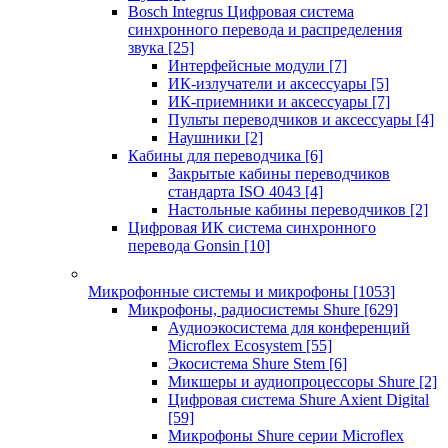
Bosch Integrus Цифровая система
синхронного перевода и распределения
звука
[25]
Интерфейсные модули
[7]
ИК-излучатели и аксессуары
[5]
ИК-приемники и аксессуары
[7]
Пульты переводчиков и аксессуары
[4]
Наушники
[2]
Кабины для переводчика
[6]
Закрытые кабины переводчиков
стандарта ISO 4043
[4]
Настольные кабины переводчиков
[2]
Цифровая ИК система синхронного
перевода Gonsin
[10]
Микрофонные системы и микрофоны
[1053]
Микрофоны, радиосистемы Shure
[629]
Аудиоэкосистема для конференций
Microflex Ecosystem
[55]
Экосистема Shure Stem
[6]
Микшеры и аудиопроцессоры Shure
[2]
Цифровая система Shure Axient Digital
[59]
Микрофоны Shure серии Microflex