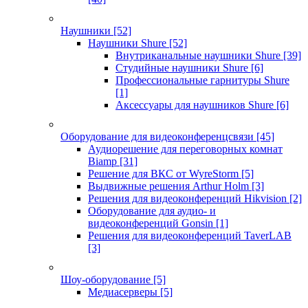
Наушники
[52]
Наушники Shure
[52]
Внутриканальные наушники Shure
[39]
Студийные наушники Shure
[6]
Профессиональные гарнитуры Shure
[1]
Аксессуары для наушников Shure
[6]
Оборудование для видеоконференцсвязи
[45]
Аудиорешение для переговорных комнат
Biamp
[31]
Решение для ВКС от WyreStorm
[5]
Выдвижные решения Arthur Holm
[3]
Решения для видеоконференций Hikvision
[2]
Оборудование для аудио- и
видеоконференций Gonsin
[1]
Решения для видеоконференций TaverLAB
[3]
Шоу-оборудование
[5]
Медиасерверы
[5]