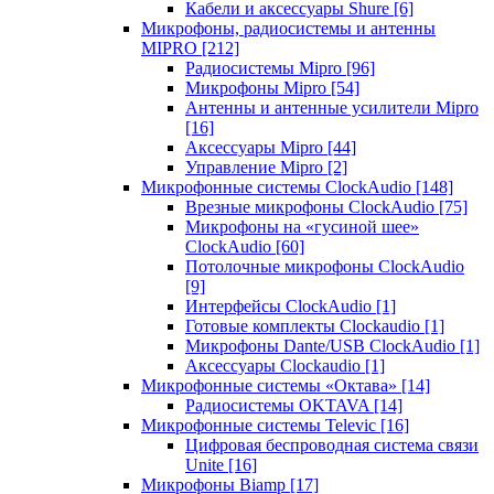
Кабели и аксессуары Shure
[6]
Микрофоны, радиосистемы и антенны
MIPRO
[212]
Радиосистемы Mipro
[96]
Микрофоны Mipro
[54]
Антенны и антенные усилители Mipro
[16]
Аксессуары Mipro
[44]
Управление Mipro
[2]
Микрофонные системы ClockAudio
[148]
Врезные микрофоны ClockAudio
[75]
Микрофоны на «гусиной шее»
ClockAudio
[60]
Потолочные микрофоны ClockAudio
[9]
Интерфейсы ClockAudio
[1]
Готовые комплекты Clockaudio
[1]
Микрофоны Dante/USB ClockAudio
[1]
Аксессуары Clockaudio
[1]
Микрофонные системы «Октава»
[14]
Радиосистемы OKTAVA
[14]
Микрофонные системы Televic
[16]
Цифровая беспроводная система связи
Unite
[16]
Микрофоны Biamp
[17]