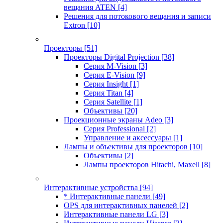
вещания ATEN
[4]
Решения для потокового вещания и записи
Extron
[10]
Проекторы
[51]
Проекторы Digital Projection
[38]
Серия M-Vision
[3]
Серия E-Vision
[9]
Серия Insight
[1]
Серия Titan
[4]
Серия Satellite
[1]
Объективы
[20]
Проекционные экраны Adeo
[3]
Серия Professional
[2]
Управление и аксессуары
[1]
Лампы и объективы для проекторов
[10]
Объективы
[2]
Лампы проекторов Hitachi, Maxell
[8]
Интерактивные устройства
[94]
* Интерактивные панели
[49]
OPS для интерактивных панелей
[2]
Интерактивные панели LG
[3]