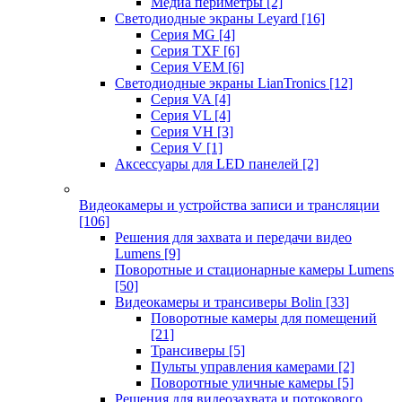
Медиа периметры
[2]
Светодиодные экраны Leyard
[16]
Серия MG
[4]
Серия TXF
[6]
Серия VEM
[6]
Светодиодные экраны LianTronics
[12]
Серия VA
[4]
Серия VL
[4]
Серия VH
[3]
Серия V
[1]
Аксессуары для LED панелей
[2]
Видеокамеры и устройства записи и трансляции
[106]
Решения для захвата и передачи видео
Lumens
[9]
Поворотные и стационарные камеры Lumens
[50]
Видеокамеры и трансиверы Bolin
[33]
Поворотные камеры для помещений
[21]
Трансиверы
[5]
Пульты управления камерами
[2]
Поворотные уличные камеры
[5]
Решения для видеозахвата и потокового