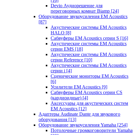
[16]
Devio Аудиорешение для
переговорных комнат Biamp
[24]
Оборудование звукоусиления EM Acoustics
[87]
Акустические системы EM Acoustics
HALO
[8]
Сабвуферы EM Acoustics серии S
[16]
Акустические системы EM Acoustics
серии EMS
[18]
Акустические системы EM Acoustics
серии Reference
[10]
Акустические системы EM Acoustics
серии i
[4]
Сценические мониторы EM Acoustics
[6]
Усилители EM Acoustics
[9]
Сабвуферы EM Acoustics серии CS
(кардиоидные)
[4]
Аксессуары для акустических систем
EM Acoustics
[12]
Адаптеры Audinate Dante для звукового
оборудования
[13]
Оборудование звукоусиления Yamaha
[254]
Потолочные громкоговорители Yamaha