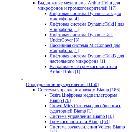
Выдвижные механизмы Arthur Holm для
микрофонов и громкоговорителей
[17]
Лифтовая система DynamicTalk для
микрофона
[4]
Лифтовая система DynamicTalkH для
микрофона
[1]
Лифтовая система DynamicTalk
UnderCover
[3]
Пассивная система MicConnect для
микрофона
[1]
Лифтовая система DynamicTalkB для
настольного микрофона
[1]
Встраиваемые громкоговорители
Arthur Holm
[1]
Оборудование звукоусиления
[1150]
Системы управления звуком Biamp
[186]
Tesira Цифровая медиаплатформа
Biamp
[76]
Crowd Mics Система для общения с
аудиторией Biamp
[1]
Система управления Biamp
[16]
Громкоговорители Biamp
[53]
Система звукоусиления Voltera Biamp