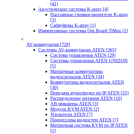
[41]
Акустические системы K-array
[4]
Пассивные громкоговорители K-array
[3]
Сабвуферы K-array
[1]
Иммерсивные системы Out Board TiMax
[2]
AV-коммутация
[728]
Системы AV-коммутации ATEN
[365]
Система управления ATEN
[29]
Системы управления ATEN UNIZON
[5]
Матричные коммутаторы
видеосигналов ATEN
[34]
Коммутаторы видеосигналов ATEN
[30]
Передача аудио/видео по IP ATEN
[25]
Распределение питания ATEN
[10]
АВ микшеры ATEN
[3]
Модули KVM ATEN
[2]
Усилители ATEN
[7]
Процессоры видеостен ATEN
[7]
Матричная система KVM по IP ATEN
[1]