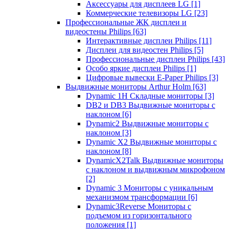
Аксессуары для дисплеев LG
[1]
Коммерческие телевизоры LG
[23]
Профессиональные ЖК дисплеи и
видеостены Philips
[63]
Интерактивные дисплеи Philips
[11]
Дисплеи для видеостен Philips
[5]
Профессиональные дисплеи Philips
[43]
Особо яркие дисплеи Philips
[1]
Цифровые вывески E-Paper Philips
[3]
Выдвижные мониторы Arthur Holm
[63]
Dynamic 1Н Складные мониторы
[3]
DB2 и DB3 Выдвижные мониторы с
наклоном
[6]
Dynamic2 Выдвижные мониторы с
наклоном
[3]
Dynamic X2 Выдвижные мониторы с
наклоном
[8]
DynamicX2Talk Выдвижные мониторы
с наклоном и выдвижным микрофоном
[2]
Dynamic 3 Мониторы с уникальным
механизмом трансформации
[6]
Dynamic3Reverse Мониторы с
подъемом из горизонтального
положения
[1]