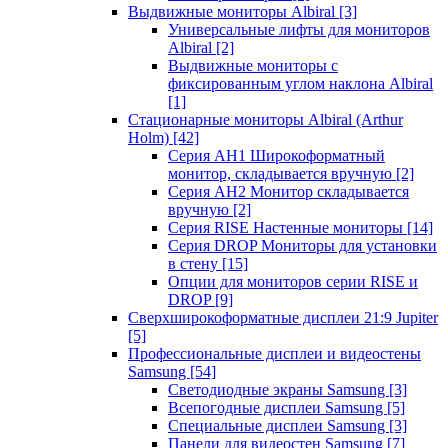
Выдвижные мониторы Albiral
[3]
Универсальные лифты для мониторов
Albiral
[2]
Выдвижные мониторы с
фиксированным углом наклона Albiral
[1]
Стационарные мониторы Albiral (Arthur
Holm)
[42]
Серия AH1 Широкоформатный
монитор, складывается вручную
[2]
Серия AH2 Монитор складывается
вручную
[2]
Серия RISE Настенные мониторы
[14]
Серия DROP Мониторы для установки
в стену
[15]
Опции для мониторов серии RISE и
DROP
[9]
Сверхширокоформатные дисплеи 21:9 Jupiter
[5]
Профессиональные дисплеи и видеостены
Samsung
[54]
Светодиодные экраны Samsung
[3]
Всепогодные дисплеи Samsung
[5]
Специальные дисплеи Samsung
[3]
Панели для видеостен Samsung
[7]