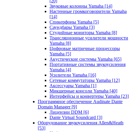
[20]
Звуковые колонны Yamaha
[14]
Настенные громкоговорители Yamaha
[14]
Спикерфоны Yamaha
[5]
Саундбары Yamaha
[3]
Студийные мониторы Yamaha
[8]
Трансляционные усилители мощности
Yamaha
[8]
Цифровые матричные процессоры
Yamaha
[5]
Акустические системы Yamaha
[65]
Портативные системы звукоусиления
Yamaha
[4]
Усилители Yamaha
[16]
Сетевые коммутаторы Yamaha
[12]
Аксессуары Yamaha
[1]
Микшерные консоли Yamaha
[40]
Интерфейсы и конвертеры Yamaha
[23]
Программное обеспечение Audinate Dante
Domain Manager
[9]
Лицензии DDM
[6]
Dante Virtual Soundcard
[3]
Оборудование звукоусиления Allen&Heath
[53]