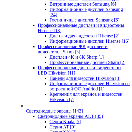
Витринные дисплеи Sumsung
[6]
Информационные дисплеи Samsung
[24]
Гостиничные дисплеи Samsung
[6]
Профессиональные дисплеи и видеостены
Hisense
[18]
Дисплеи для видеостен Hisense
[2]
Информационные дисплеи Hisense
[16]
Профессиональные ЖК дисплеи и
видеостены Sharp
[3]
Дисплеи 4K и 8K Sharp
[1]
Профессиональные дисплеи Sharp
[2]
Профессиональные дисплеи, видеостены,
LED Hikvision
[11]
Панели для видеостен Hikvision
[3]
Информационные дисплеи Hikvision со
встроенной ОС Andriod
[1]
Крепления для экранов и видеостен
Hikvision
[7]
Светодиодные экраны
[143]
Светодиодные экраны AET
[35]
Cерия Koala
[5]
Серия AT
[9]