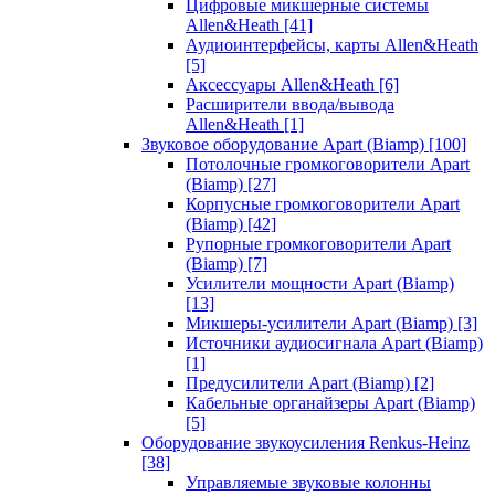
Цифровые микшерные системы
Allen&Heath
[41]
Аудиоинтерфейсы, карты Allen&Heath
[5]
Аксессуары Allen&Heath
[6]
Расширители ввода/вывода
Allen&Heath
[1]
Звуковое оборудование Apart (Biamp)
[100]
Потолочные громкоговорители Apart
(Biamp)
[27]
Корпусные громкоговорители Apart
(Biamp)
[42]
Рупорные громкоговорители Apart
(Biamp)
[7]
Усилители мощности Apart (Biamp)
[13]
Микшеры-усилители Apart (Biamp)
[3]
Источники аудиосигнала Apart (Biamp)
[1]
Предусилители Apart (Biamp)
[2]
Кабельные органайзеры Apart (Biamp)
[5]
Оборудование звукоусиления Renkus-Heinz
[38]
Управляемые звуковые колонны