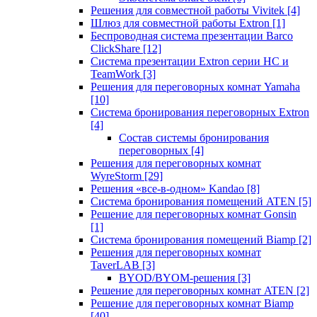
Решения для совместной работы Vivitek
[4]
Шлюз для совместной работы Extron
[1]
Беспроводная система презентации Barco
ClickShare
[12]
Система презентации Extron серии HC и
TeamWork
[3]
Решения для переговорных комнат Yamaha
[10]
Система бронирования переговорных Extron
[4]
Состав системы бронирования
переговорных
[4]
Решения для переговорных комнат
WyreStorm
[29]
Решения «все-в-одном» Kandao
[8]
Система бронирования помещений ATEN
[5]
Решение для переговорных комнат Gonsin
[1]
Система бронирования помещений Biamp
[2]
Решения для переговорных комнат
TaverLAB
[3]
BYOD/BYOM-решения
[3]
Решение для переговорных комнат ATEN
[2]
Решение для переговорных комнат Biamp
[40]