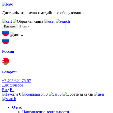
Дистрибьютор мультимедийного оборудования
Каталог
Россия
Беларусь
+7 495 640-75-57
Для дилеров
Ru
/
En
0
0
0
О нас
Направление деятельности