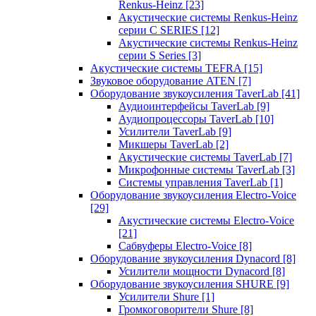
Renkus-Heinz
[23]
Акустические системы Renkus-Heinz
серии C SERIES
[12]
Акустические системы Renkus-Heinz
серии S Series
[3]
Акустические системы TEFRA
[15]
Звуковое оборудование ATEN
[7]
Оборудование звукоусиления TaverLab
[41]
Аудиоинтерфейсы TaverLab
[9]
Аудиопроцессоры TaverLab
[10]
Усилители TaverLab
[9]
Микшеры TaverLab
[2]
Акустические системы TaverLab
[7]
Микрофонные системы TaverLab
[3]
Системы управления TaverLab
[1]
Оборудование звукоусиления Electro-Voice
[29]
Акустические системы Electro-Voice
[21]
Сабвуферы Electro-Voice
[8]
Оборудование звукоусиления Dynacord
[8]
Усилители мощности Dynacord
[8]
Оборудование звукоусиления SHURE
[9]
Усилители Shure
[1]
Громкоговорители Shure
[8]