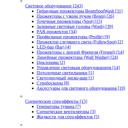
Световое оборудование
[243]
Гибридные прожекторы BeamSpotWash
[31]
Прожекторы с узким лучом (Beam)
[26]
Точечные прожекторы (Spot)
[15]
Заливные световые головы (Wash)
[39]
PAR-прожектор
[34]
Профильные прожекторы (Profile)
[9]
Прожектор следящего света (FollowSpot)
[2]
LED-бар (Bar)
[4]
Прожекторы с линзой Френеля (Fresnel)
[14]
Линейные прожекторы (Wall Washer)
[24]
Циклорама
[2]
Управление световым оборудованием
[14]
Потолочные светильники
[1]
Светодиодный диско-шар
[1]
Стробоскопы
[8]
Аксессуары для светового оборудования
[19]
Сценические спецэффекты
[15]
Генераторы тумана
[7]
Сценические вентиляторы
[3]
Жидкости для спецэффектов
[5]