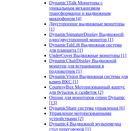
Dynamic3Talk Мониторы с
уникальным механизмом
трансформации и выдвижным
микрофоном
[4]
Двусторонние выдвижные мониторы
[1]
DynamicSignatureDisplay Выдвижной
одно/двусторонний монитор
[1]
DynamicTabLift Выдвижная система
для планшета
[1]
UnderCover Выдвижные мониторы
[1]
DynamicChairDisplay Выдвижной
монитор для встраивания в
подлокотник
[1]
DynamicVision Выдвижная система для
камер ВКС
[1]
CourtesyBox Моторизованный корпус
для бутылок и салфеток
[2]
Опции для мониторов серии Dynamic
[13]
DynamicShare система управления
[6]
Управление моторизованными
устройствами
[2]
Dynamic4 Выдвижной мультимедиа
стол переговоров
[1]