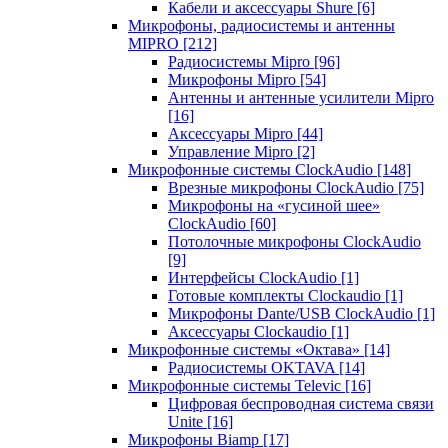
Кабели и аксессуары Shure
[6]
Микрофоны, радиосистемы и антенны
MIPRO
[212]
Радиосистемы Mipro
[96]
Микрофоны Mipro
[54]
Антенны и антенные усилители Mipro
[16]
Аксессуары Mipro
[44]
Управление Mipro
[2]
Микрофонные системы ClockAudio
[148]
Врезные микрофоны ClockAudio
[75]
Микрофоны на «гусиной шее»
ClockAudio
[60]
Потолочные микрофоны ClockAudio
[9]
Интерфейсы ClockAudio
[1]
Готовые комплекты Clockaudio
[1]
Микрофоны Dante/USB ClockAudio
[1]
Аксессуары Clockaudio
[1]
Микрофонные системы «Октава»
[14]
Радиосистемы OKTAVA
[14]
Микрофонные системы Televic
[16]
Цифровая беспроводная система связи
Unite
[16]
Микрофоны Biamp
[17]