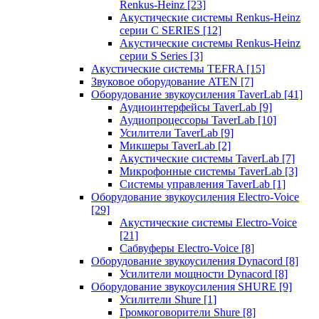
Renkus-Heinz
[23]
Акустические системы Renkus-Heinz
серии C SERIES
[12]
Акустические системы Renkus-Heinz
серии S Series
[3]
Акустические системы TEFRA
[15]
Звуковое оборудование ATEN
[7]
Оборудование звукоусиления TaverLab
[41]
Аудиоинтерфейсы TaverLab
[9]
Аудиопроцессоры TaverLab
[10]
Усилители TaverLab
[9]
Микшеры TaverLab
[2]
Акустические системы TaverLab
[7]
Микрофонные системы TaverLab
[3]
Системы управления TaverLab
[1]
Оборудование звукоусиления Electro-Voice
[29]
Акустические системы Electro-Voice
[21]
Сабвуферы Electro-Voice
[8]
Оборудование звукоусиления Dynacord
[8]
Усилители мощности Dynacord
[8]
Оборудование звукоусиления SHURE
[9]
Усилители Shure
[1]
Громкоговорители Shure
[8]