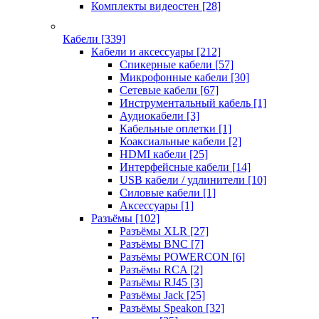
Комплекты видеостен
[28]
Кабели
[339]
Кабели и аксессуары
[212]
Спикерные кабели
[57]
Микрофонные кабели
[30]
Сетевые кабели
[67]
Инструментальный кабель
[1]
Аудиокабели
[3]
Кабельные оплетки
[1]
Коаксиальные кабели
[2]
HDMI кабели
[25]
Интерфейсные кабели
[14]
USB кабели / удлинители
[10]
Силовые кабели
[1]
Аксессуары
[1]
Разъёмы
[102]
Разъёмы XLR
[27]
Разъёмы BNC
[7]
Разъёмы POWERCON
[6]
Разъёмы RCA
[2]
Разъёмы RJ45
[3]
Разъёмы Jack
[25]
Разъёмы Speakon
[32]