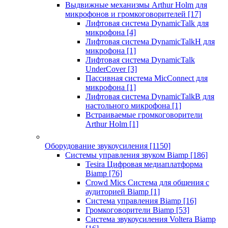
Выдвижные механизмы Arthur Holm для
микрофонов и громкоговорителей
[17]
Лифтовая система DynamicTalk для
микрофона
[4]
Лифтовая система DynamicTalkH для
микрофона
[1]
Лифтовая система DynamicTalk
UnderCover
[3]
Пассивная система MicConnect для
микрофона
[1]
Лифтовая система DynamicTalkB для
настольного микрофона
[1]
Встраиваемые громкоговорители
Arthur Holm
[1]
Оборудование звукоусиления
[1150]
Системы управления звуком Biamp
[186]
Tesira Цифровая медиаплатформа
Biamp
[76]
Crowd Mics Система для общения с
аудиторией Biamp
[1]
Система управления Biamp
[16]
Громкоговорители Biamp
[53]
Система звукоусиления Voltera Biamp