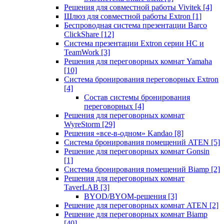
Решения для совместной работы Vivitek
[4]
Шлюз для совместной работы Extron
[1]
Беспроводная система презентации Barco
ClickShare
[12]
Система презентации Extron серии HC и
TeamWork
[3]
Решения для переговорных комнат Yamaha
[10]
Система бронирования переговорных Extron
[4]
Состав системы бронирования
переговорных
[4]
Решения для переговорных комнат
WyreStorm
[29]
Решения «все-в-одном» Kandao
[8]
Система бронирования помещений ATEN
[5]
Решение для переговорных комнат Gonsin
[1]
Система бронирования помещений Biamp
[2]
Решения для переговорных комнат
TaverLAB
[3]
BYOD/BYOM-решения
[3]
Решение для переговорных комнат ATEN
[2]
Решение для переговорных комнат Biamp
[40]