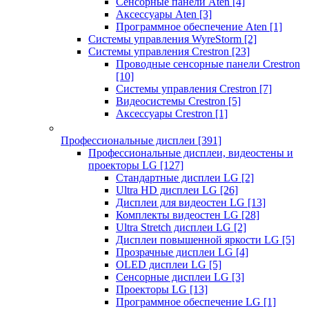
Сенсорные панели Aten
[4]
Аксессуары Aten
[3]
Программное обеспечение Aten
[1]
Системы управления WyreStorm
[2]
Системы управления Crestron
[23]
Проводные сенсорные панели Crestron
[10]
Системы управления Crestron
[7]
Видеосистемы Crestron
[5]
Аксессуары Crestron
[1]
Профессиональные дисплеи
[391]
Профессиональные дисплеи, видеостены и
проекторы LG
[127]
Стандартные дисплеи LG
[2]
Ultra HD дисплеи LG
[26]
Дисплеи для видеостен LG
[13]
Комплекты видеостен LG
[28]
Ultra Stretch дисплеи LG
[2]
Дисплеи повышенной яркости LG
[5]
Прозрачные дисплеи LG
[4]
OLED дисплеи LG
[5]
Сенсорные дисплеи LG
[3]
Проекторы LG
[13]
Программное обеспечение LG
[1]