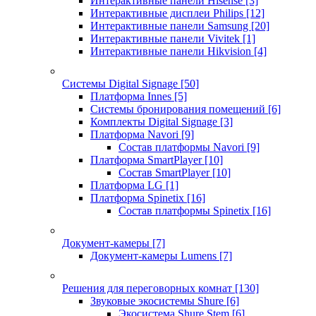
Интерактивные панели Hisense
[3]
Интерактивные дисплеи Philips
[12]
Интерактивные панели Samsung
[20]
Интерактивные панели Vivitek
[1]
Интерактивные панели Hikvision
[4]
Системы Digital Signage
[50]
Платформа Innes
[5]
Системы бронирования помещений
[6]
Комплекты Digital Signage
[3]
Платформа Navori
[9]
Состав платформы Navori
[9]
Платформа SmartPlayer
[10]
Состав SmartPlayer
[10]
Платформа LG
[1]
Платформа Spinetix
[16]
Состав платформы Spinetix
[16]
Документ-камеры
[7]
Документ-камеры Lumens
[7]
Решения для переговорных комнат
[130]
Звуковые экосистемы Shure
[6]
Экосистема Shure Stem
[6]