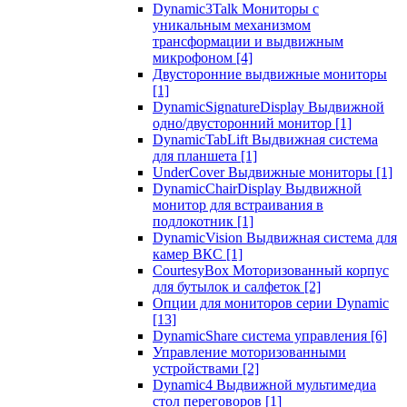
Dynamic3Talk Мониторы с
уникальным механизмом
трансформации и выдвижным
микрофоном
[4]
Двусторонние выдвижные мониторы
[1]
DynamicSignatureDisplay Выдвижной
одно/двусторонний монитор
[1]
DynamicTabLift Выдвижная система
для планшета
[1]
UnderCover Выдвижные мониторы
[1]
DynamicChairDisplay Выдвижной
монитор для встраивания в
подлокотник
[1]
DynamicVision Выдвижная система для
камер ВКС
[1]
CourtesyBox Моторизованный корпус
для бутылок и салфеток
[2]
Опции для мониторов серии Dynamic
[13]
DynamicShare система управления
[6]
Управление моторизованными
устройствами
[2]
Dynamic4 Выдвижной мультимедиа
стол переговоров
[1]