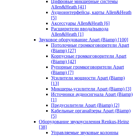
Цифровые микшерные системы
Allen&Heath
[41]
Аудиоинтерфейсы, карты Allen&Heath
[5]
Аксессуары Allen&Heath
[6]
Расширители ввода/вывода
Allen&Heath
[1]
Звуковое оборудование Apart (Biamp)
[100]
Потолочные громкоговорители Apart
(Biamp)
[27]
Корпусные громкоговорители Apart
(Biamp)
[42]
Рупорные громкоговорители Apart
(Biamp)
[7]
Усилители мощности Apart (Biamp)
[13]
Микшеры-усилители Apart (Biamp)
[3]
Источники аудиосигнала Apart (Biamp)
[1]
Предусилители Apart (Biamp)
[2]
Кабельные органайзеры Apart (Biamp)
[5]
Оборудование звукоусиления Renkus-Heinz
[38]
Управляемые звуковые колонны