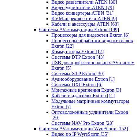
Видео разветвители ATEN
[30]
Видео удлинители ATEN
[79]
Видео конвертеры ATEN
[31]
KVM-переключатели ATEN
[9]
Кабели и аксессуары ATEN
[63]
Системы AV-коммутации Extron
[199]
Процессоры для видеостен Extron
[6]
Процессоры обработки видеосигналов
Extron
[22]
Коммутаторы Extron
[17]
Системы DTP Extron
[43]
USB для профессиональных AV-систем
Extron
[5]
Системы XTP Extron
[30]
Аудиооборудование Extron
[1]
Системы DXP Extron
[6]
Монтажные крепления Extron
[3]
Кабели и адаптеры Extron
[11]
Модульные матричные коммутаторы
Extron
[7]
Оптоволоконные удлинители Extron
[20]
Системы NAV Pro Extron
[28]
Системы AV-коммутации WyreStorm
[152]
Видео по IP WyreStorm
[35]