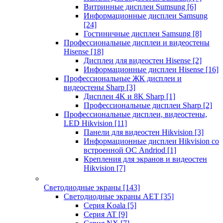
Витринные дисплеи Sumsung
[6]
Информационные дисплеи Samsung
[24]
Гостиничные дисплеи Samsung
[8]
Профессиональные дисплеи и видеостены
Hisense
[18]
Дисплеи для видеостен Hisense
[2]
Информационные дисплеи Hisense
[16]
Профессиональные ЖК дисплеи и
видеостены Sharp
[3]
Дисплеи 4K и 8K Sharp
[1]
Профессиональные дисплеи Sharp
[2]
Профессиональные дисплеи, видеостены,
LED Hikvision
[11]
Панели для видеостен Hikvision
[3]
Информационные дисплеи Hikvision со
встроенной ОС Andriod
[1]
Крепления для экранов и видеостен
Hikvision
[7]
Светодиодные экраны
[143]
Светодиодные экраны AET
[35]
Cерия Koala
[5]
Серия AT
[9]