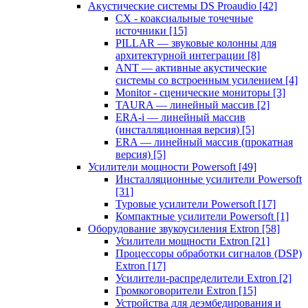
Акустические системы DS Proaudio
[42]
CX - коаксиальные точечные
источники
[15]
PILLAR — звуковые колонны для
архитектурной интеграции
[8]
ANT — активные акустические
системы со встроенным усилением
[4]
Monitor - сценические мониторы
[3]
TAURA — линейный массив
[2]
ERA-i — линейный массив
(инсталляционная версия)
[5]
ERA — линейный массив (прокатная
версия)
[5]
Усилители мощности Powersoft
[49]
Инсталляционные усилители Powersoft
[31]
Туровые усилители Powersoft
[17]
Компактные усилители Powersoft
[1]
Оборудование звукоусиления Extron
[58]
Усилители мощности Extron
[21]
Процессоры обработки сигналов (DSP)
Extron
[17]
Усилители-распределители Extron
[2]
Громкоговорители Extron
[15]
Устройства для деэмбедирования и