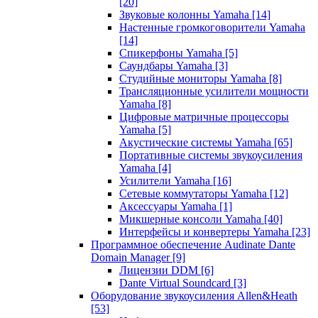
[20]
Звуковые колонны Yamaha
[14]
Настенные громкоговорители Yamaha
[14]
Спикерфоны Yamaha
[5]
Саундбары Yamaha
[3]
Студийные мониторы Yamaha
[8]
Трансляционные усилители мощности
Yamaha
[8]
Цифровые матричные процессоры
Yamaha
[5]
Акустические системы Yamaha
[65]
Портативные системы звукоусиления
Yamaha
[4]
Усилители Yamaha
[16]
Сетевые коммутаторы Yamaha
[12]
Аксессуары Yamaha
[1]
Микшерные консоли Yamaha
[40]
Интерфейсы и конвертеры Yamaha
[23]
Программное обеспечение Audinate Dante
Domain Manager
[9]
Лицензии DDM
[6]
Dante Virtual Soundcard
[3]
Оборудование звукоусиления Allen&Heath
[53]