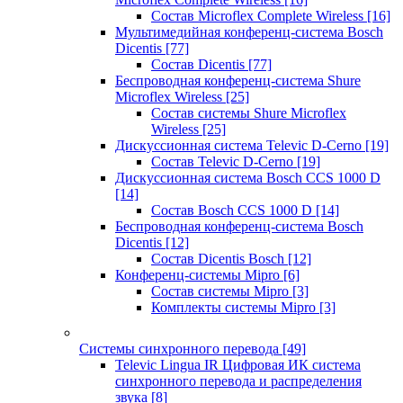
Состав Microflex Complete Wireless
[16]
Мультимедийная конференц-система Bosch
Dicentis
[77]
Состав Dicentis
[77]
Беспроводная конференц-система Shure
Microflex Wireless
[25]
Состав системы Shure Microflex
Wireless
[25]
Дискуссионная система Televic D-Cerno
[19]
Состав Televic D-Cerno
[19]
Дискуссионная система Bosch CCS 1000 D
[14]
Состав Bosch CCS 1000 D
[14]
Беспроводная конференц-система Bosch
Dicentis
[12]
Состав Dicentis Bosch
[12]
Конференц-системы Mipro
[6]
Состав системы Mipro
[3]
Комплекты системы Mipro
[3]
Системы синхронного перевода
[49]
Televic Lingua IR Цифровая ИК система
синхронного перевода и распределения
звука
[8]