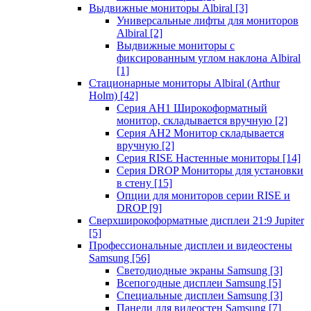
Выдвижные мониторы Albiral
[3]
Универсальные лифты для мониторов
Albiral
[2]
Выдвижные мониторы с
фиксированным углом наклона Albiral
[1]
Стационарные мониторы Albiral (Arthur
Holm)
[42]
Серия AH1 Широкоформатный
монитор, складывается вручную
[2]
Серия AH2 Монитор складывается
вручную
[2]
Серия RISE Настенные мониторы
[14]
Серия DROP Мониторы для установки
в стену
[15]
Опции для мониторов серии RISE и
DROP
[9]
Сверхширокоформатные дисплеи 21:9 Jupiter
[5]
Профессиональные дисплеи и видеостены
Samsung
[56]
Светодиодные экраны Samsung
[3]
Всепогодные дисплеи Samsung
[5]
Специальные дисплеи Samsung
[3]
Панели для видеостен Samsung
[7]