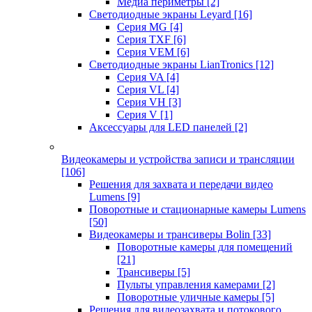
Медиа периметры
[2]
Светодиодные экраны Leyard
[16]
Серия MG
[4]
Серия TXF
[6]
Серия VEM
[6]
Светодиодные экраны LianTronics
[12]
Серия VA
[4]
Серия VL
[4]
Серия VH
[3]
Серия V
[1]
Аксессуары для LED панелей
[2]
Видеокамеры и устройства записи и трансляции
[106]
Решения для захвата и передачи видео
Lumens
[9]
Поворотные и стационарные камеры Lumens
[50]
Видеокамеры и трансиверы Bolin
[33]
Поворотные камеры для помещений
[21]
Трансиверы
[5]
Пульты управления камерами
[2]
Поворотные уличные камеры
[5]
Решения для видеозахвата и потокового