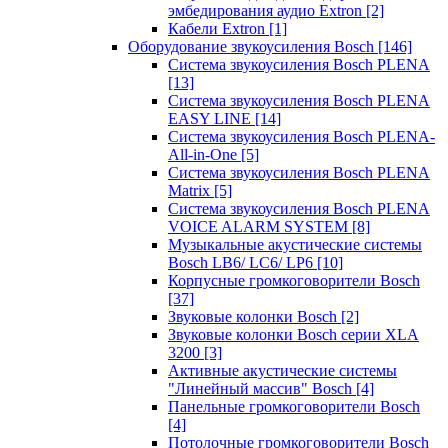
эмбедирования аудио Extron
[2]
Кабели Extron
[1]
Оборудование звукоусиления Bosch
[146]
Система звукоусиления Bosch PLENA
[13]
Система звукоусиления Bosch PLENA
EASY LINE
[14]
Система звукоусиления Bosch PLENA-
All-in-One
[5]
Система звукоусиления Bosch PLENA
Matrix
[5]
Система звукоусиления Bosch PLENA
VOICE ALARM SYSTEM
[8]
Музыкальные акустические системы
Bosch LB6/ LC6/ LP6
[10]
Корпусные громкоговорители Bosch
[37]
Звуковые колонки Bosch
[2]
Звуковые колонки Bosch серии XLA
3200
[3]
Активные акустические системы
"Линейный массив" Bosch
[4]
Панельные громкоговорители Bosch
[4]
Потолочные громкоговорители Bosch