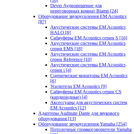
[16]
Devio Аудиорешение для
переговорных комнат Biamp
[24]
Оборудование звукоусиления EM Acoustics
[87]
Акустические системы EM Acoustics
HALO
[8]
Сабвуферы EM Acoustics серии S
[16]
Акустические системы EM Acoustics
серии EMS
[18]
Акустические системы EM Acoustics
серии Reference
[10]
Акустические системы EM Acoustics
серии i
[4]
Сценические мониторы EM Acoustics
[6]
Усилители EM Acoustics
[9]
Сабвуферы EM Acoustics серии CS
(кардиоидные)
[4]
Аксессуары для акустических систем
EM Acoustics
[12]
Адаптеры Audinate Dante для звукового
оборудования
[13]
Оборудование звукоусиления Yamaha
[254]
Потолочные громкоговорители Yamaha