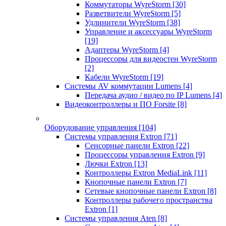
Коммутаторы WyreStorm
[30]
Разветвители WyreStorm
[5]
Удлинители WyreStorm
[38]
Управление и аксессуары WyreStorm
[19]
Адаптеры WyreStorm
[4]
Процессоры для видеостен WyreStorm
[2]
Кабели WyreStorm
[19]
Системы AV коммутации Lumens
[4]
Передача аудио / видео по IP Lumens
[4]
Видеоконтроллеры и ПО Forsite
[8]
Оборудование управления
[104]
Системы управления Extron
[71]
Сенсорные панели Extron
[22]
Процессоры управления Extron
[9]
Лючки Extron
[13]
Контроллеры Extron MediaLink
[11]
Кнопочные панели Extron
[7]
Сетевые кнопочные панели Extron
[8]
Контроллеры рабочего пространства
Extron
[1]
Системы управления Aten
[8]