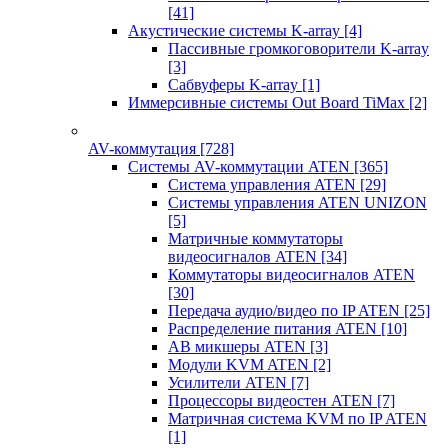
[41]
Акустические системы K-array
[4]
Пассивные громкоговорители K-array
[3]
Сабвуферы K-array
[1]
Иммерсивные системы Out Board TiMax
[2]
AV-коммутация
[728]
Системы AV-коммутации ATEN
[365]
Система управления ATEN
[29]
Системы управления ATEN UNIZON
[5]
Матричные коммутаторы
видеосигналов ATEN
[34]
Коммутаторы видеосигналов ATEN
[30]
Передача аудио/видео по IP ATEN
[25]
Распределение питания ATEN
[10]
АВ микшеры ATEN
[3]
Модули KVM ATEN
[2]
Усилители ATEN
[7]
Процессоры видеостен ATEN
[7]
Матричная система KVM по IP ATEN
[1]