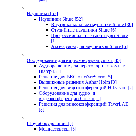
Наушники
[52]
Наушники Shure
[52]
Внутриканальные наушники Shure
[39]
Студийные наушники Shure
[6]
Профессиональные гарнитуры Shure
[1]
Аксессуары для наушников Shure
[6]
Оборудование для видеоконференцсвязи
[45]
Аудиорешение для переговорных комнат
Biamp
[31]
Решение для ВКС от WyreStorm
[5]
Выдвижные решения Arthur Holm
[3]
Решения для видеоконференций Hikvision
[2]
Оборудование для аудио- и
видеоконференций Gonsin
[1]
Решения для видеоконференций TaverLAB
[3]
Шоу-оборудование
[5]
Медиасерверы
[5]