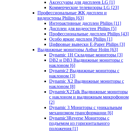
Аксессуары для дисплеев LG
[1]
Коммерческие телевизоры LG
[23]
Профессиональные ЖК дисплеи и
видеостены Philips
[63]
Интерактивные дисплеи Philips
[11]
Дисплеи для видеостен Philips
[5]
Профессиональные дисплеи Philips
[43]
Особо яркие дисплеи Philips
[1]
Цифровые вывески E-Paper Philips
[3]
Выдвижные мониторы Arthur Holm
[63]
Dynamic 1Н Складные мониторы
[3]
DB2 и DB3 Выдвижные мониторы с
наклоном
[6]
Dynamic2 Выдвижные мониторы с
наклоном
[3]
Dynamic X2 Выдвижные мониторы с
наклоном
[8]
DynamicX2Talk Выдвижные мониторы
с наклоном и выдвижным микрофоном
[2]
Dynamic 3 Мониторы с уникальным
механизмом трансформации
[6]
Dynamic3Reverse Мониторы с
подъемом из горизонтального
положения
[1]