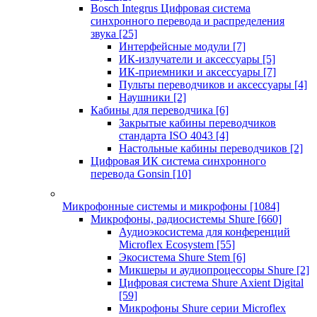
Bosch Integrus Цифровая система
синхронного перевода и распределения
звука
[25]
Интерфейсные модули
[7]
ИК-излучатели и аксессуары
[5]
ИК-приемники и аксессуары
[7]
Пульты переводчиков и аксессуары
[4]
Наушники
[2]
Кабины для переводчика
[6]
Закрытые кабины переводчиков
стандарта ISO 4043
[4]
Настольные кабины переводчиков
[2]
Цифровая ИК система синхронного
перевода Gonsin
[10]
Микрофонные системы и микрофоны
[1084]
Микрофоны, радиосистемы Shure
[660]
Аудиоэкосистема для конференций
Microflex Ecosystem
[55]
Экосистема Shure Stem
[6]
Микшеры и аудиопроцессоры Shure
[2]
Цифровая система Shure Axient Digital
[59]
Микрофоны Shure серии Microflex