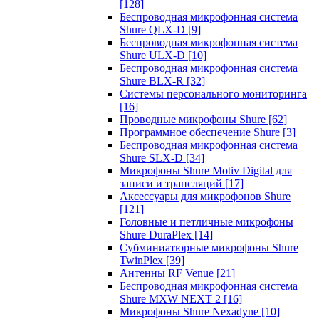
[128]
Беспроводная микрофонная система
Shure QLX-D
[9]
Беспроводная микрофонная система
Shure ULX-D
[10]
Беспроводная микрофонная система
Shure BLX-R
[32]
Системы персонального мониторинга
[16]
Проводные микрофоны Shure
[62]
Программное обеспечение Shure
[3]
Беспроводная микрофонная система
Shure SLX-D
[34]
Микрофоны Shure Motiv Digital для
записи и трансляций
[17]
Аксессуары для микрофонов Shure
[121]
Головные и петличные микрофоны
Shure DuraPlex
[14]
Субминиатюрные микрофоны Shure
TwinPlex
[39]
Антенны RF Venue
[21]
Беспроводная микрофонная система
Shure MXW NEXT 2
[16]
Микрофоны Shure Nexadyne
[10]