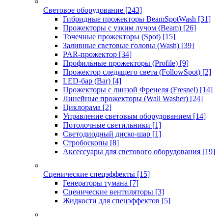
Световое оборудование
[243]
Гибридные прожекторы BeamSpotWash
[31]
Прожекторы с узким лучом (Beam)
[26]
Точечные прожекторы (Spot)
[15]
Заливные световые головы (Wash)
[39]
PAR-прожектор
[34]
Профильные прожекторы (Profile)
[9]
Прожектор следящего света (FollowSpot)
[2]
LED-бар (Bar)
[4]
Прожекторы с линзой Френеля (Fresnel)
[14]
Линейные прожекторы (Wall Washer)
[24]
Циклорама
[2]
Управление световым оборудованием
[14]
Потолочные светильники
[1]
Светодиодный диско-шар
[1]
Стробоскопы
[8]
Аксессуары для светового оборудования
[19]
Сценические спецэффекты
[15]
Генераторы тумана
[7]
Сценические вентиляторы
[3]
Жидкости для спецэффектов
[5]