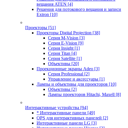
вещания ATEN
[4]
Решения для потокового вещания и записи
Extron
[10]
Проекторы
[51]
Проекторы Digital Projection
[38]
Серия M-Vision
[3]
Серия E-Vision
[9]
Серия Insight
[1]
Серия Titan
[4]
Серия Satellite
[1]
Объективы
[20]
Проекционные экраны Adeo
[3]
Серия Professional
[2]
Управление и аксессуары
[1]
Лампы и объективы для проекторов
[10]
Объективы
[2]
Лампы проекторов Hitachi, Maxell
[8]
Интерактивные устройства
[94]
* Интерактивные панели
[49]
OPS для интерактивных панелей
[2]
Интерактивные панели LG
[3]