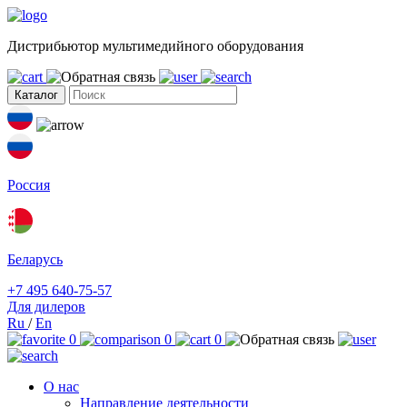
Дистрибьютор мультимедийного оборудования
Каталог
Россия
Беларусь
+7 495 640-75-57
Для дилеров
Ru
/
En
0
0
0
О нас
Направление деятельности