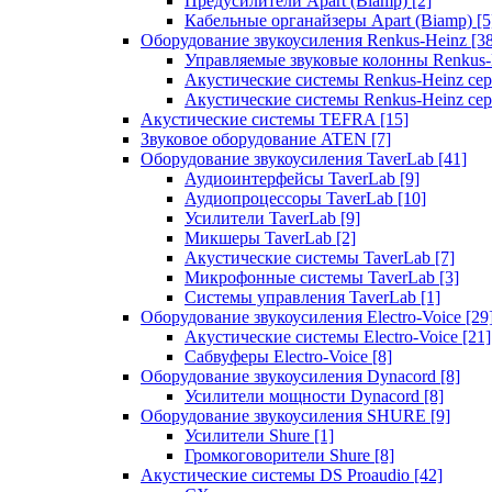
Предусилители Apart (Biamp)
[2]
Кабельные органайзеры Apart (Biamp)
[5
Оборудование звукоусиления Renkus-Heinz
[3
Управляемые звуковые колонны Renkus
Акустические системы Renkus-Heinz с
Акустические системы Renkus-Heinz сер
Акустические системы TEFRA
[15]
Звуковое оборудование ATEN
[7]
Оборудование звукоусиления TaverLab
[41]
Аудиоинтерфейсы TaverLab
[9]
Аудиопроцессоры TaverLab
[10]
Усилители TaverLab
[9]
Микшеры TaverLab
[2]
Акустические системы TaverLab
[7]
Микрофонные системы TaverLab
[3]
Системы управления TaverLab
[1]
Оборудование звукоусиления Electro-Voice
[29
Акустические системы Electro-Voice
[21]
Сабвуферы Electro-Voice
[8]
Оборудование звукоусиления Dynacord
[8]
Усилители мощности Dynacord
[8]
Оборудование звукоусиления SHURE
[9]
Усилители Shure
[1]
Громкоговорители Shure
[8]
Акустические системы DS Proaudio
[42]