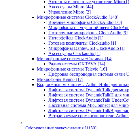
Антенны и антенные усилители Mipro
[
Аксессуары Mipro
[44]
Управление Mipro
[2]
Микрофонные системы ClockAudio
[148]
Врезные микрофоны ClockAudio
[75]
Микрофоны на «гусиной шее» ClockAu
Потолочные микрофоны ClockAudio
[9]
Интерфейсы ClockAudio
[1]
Готовые комплекты Clockaudio
[1]
Микрофоны Dante/USB ClockAudio
[1]
Аксессуары Clockaudio
[1]
Микрофонные системы «Октава»
[14]
Радиосистемы OKTAVA
[14]
Микрофонные системы Televic
[16]
Цифровая беспроводная система связи U
Микрофоны Biamp
[17]
Выдвижные механизмы Arthur Holm для микр
Лифтовая система DynamicTalk для ми
Лифтовая система DynamicTalkH для м
Лифтовая система DynamicTalk UnderCo
Пассивная система MicConnect для мик
Лифтовая система DynamicTalkB для на
Встраиваемые громкоговорители Arthu
Оборудование звукоусиления
[1150]