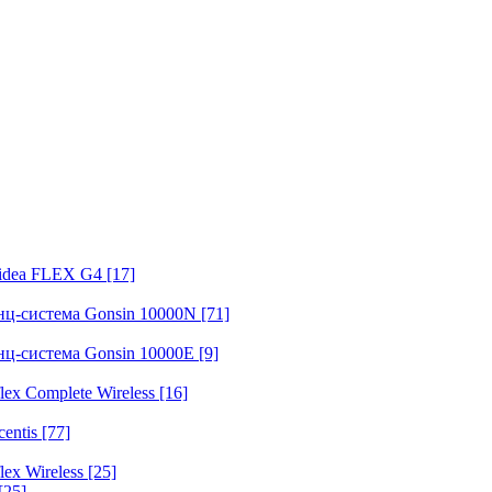
fidea FLEX G4
[17]
нц-система Gonsin 10000N
[71]
нц-система Gonsin 10000E
[9]
ex Complete Wireless
[16]
entis
[77]
ex Wireless
[25]
[25]