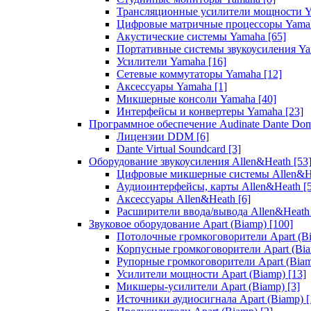
Трансляционные усилители мощности 
Цифровые матричные процессоры Yam
Акустические системы Yamaha
[65]
Портативные системы звукоусиления Y
Усилители Yamaha
[16]
Сетевые коммутаторы Yamaha
[12]
Аксессуары Yamaha
[1]
Микшерные консоли Yamaha
[40]
Интерфейсы и конвертеры Yamaha
[23]
Программное обеспечение Audinate Dante Do
Лицензии DDM
[6]
Dante Virtual Soundcard
[3]
Оборудование звукоусиления Allen&Heath
[53
Цифровые микшерные системы Allen&
Аудиоинтерфейсы, карты Allen&Heath
[
Аксессуары Allen&Heath
[6]
Расширители ввода/вывода Allen&Heat
Звуковое оборудование Apart (Biamp)
[100]
Потолочные громкоговорители Apart (B
Корпусные громкоговорители Apart (Bi
Рупорные громкоговорители Apart (Bia
Усилители мощности Apart (Biamp)
[13]
Микшеры-усилители Apart (Biamp)
[3]
Источники аудиосигнала Apart (Biamp)
[