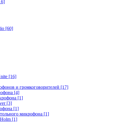
16]
dio
[60]
nite
[16]
офонов и громкоговорителей
[17]
крофона
[4]
икрофона
[1]
ver
[3]
рофона
[1]
стольного микрофона
[1]
r Holm
[1]