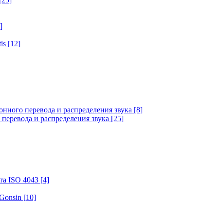
]
tis
[12]
онного перевода и распределения звука
[8]
 перевода и распределения звука
[25]
та ISO 4043
[4]
 Gonsin
[10]