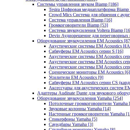
Системы управления звуком Biamp
[186]
Tesira Цифровая медиаплатформа Biamp
Crowd Mics Система для общения с ауд
Система управления Biamp
[16]
Громкоговорители Biamp
[53]
Система звукоусиления Voltera Biamp
[16
Devio Аудиорешение для переговорных
Оборудование звукоусиления EM Acoustics
[87
Акустические системы EM Acoustics 
Сабвуферы EM Acoustics серии S
[16]
Акустические системы EM Acoustics с
Акустические системы EM Acoustics сер
Акустические системы EM Acoustics сер
Сценические мониторы EM Acoustics
[6]
Усилители EM Acoustics
[9]
Сабвуферы EM Acoustics серии CS (кар
Аксессуары для акустических систем EM
Адаптеры Audinate Dante для звукового обор
Оборудование звукоусиления Yamaha
[254]
Потолочные громкоговорители Yamaha
Звуковые колонны Yamaha
[14]
Настенные громкоговорители Yamaha
[1
Спикерфоны Yamaha
[5]
Саундбары Yamaha
[3]
Студийные мониторы Yamaha
[8]