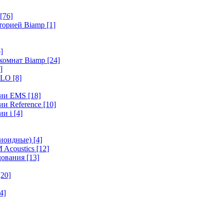
[76]
иторией Biamp
[1]
]
 комнат Biamp
[24]
]
HALO
[8]
ерии EMS
[18]
ии Reference
[10]
ии i
[4]
диоидные)
[4]
 Acoustics
[12]
удования
[13]
[20]
4]