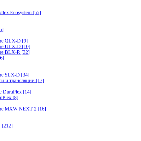
flex Ecosystem
[55]
5]
ure QLX-D
[9]
ure ULX-D
[10]
ure BLX-R
[32]
6]
ure SLX-D
[34]
иси и трансляций
[17]
e DuraPlex
[14]
nPlex
[8]
hure MXW NEXT 2
[16]
O
[212]