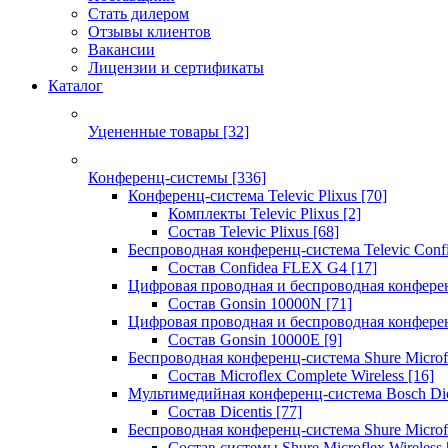
Стать дилером
Отзывы клиентов
Вакансии
Лицензии и сертификаты
Каталог
Уцененные товары
[32]
Конференц-системы
[336]
Конференц-система Televic Plixus
[70]
Комплекты Televic Plixus
[2]
Состав Televic Plixus
[68]
Беспроводная конференц-система Televic Con
Состав Confidea FLEX G4
[17]
Цифровая проводная и беспроводная конфере
Состав Gonsin 10000N
[71]
Цифровая проводная и беспроводная конфере
Состав Gonsin 10000E
[9]
Беспроводная конференц-система Shure Microfl
Состав Microflex Complete Wireless
[16]
Мультимедийная конференц-система Bosch Dic
Состав Dicentis
[77]
Беспроводная конференц-система Shure Microfl
Состав системы Shure Microflex Wireless