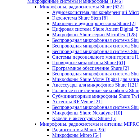
Микрофонные системы и микрофоны
[1046]
Микрофоны, радиосистемы Shure
[622]
Аудиоэкосистема для конференций Micro
Экосистема Shure Stem
[6]
Микшеры и аудиопроцессоры Shure
[2]
Цифровая система Shure Axient Digital
[5
Микрофоны Shure серии Microflex
[128]
Беспроводная микрофонная система Sh
Беспроводная микрофонная система Sh
Беспроводная микрофонная система Sh
Системы персонального мониторинга
[1
Проводные микрофоны Shure
[61]
Программное обеспечение Shure
[2]
Беспроводная микрофонная система Sh
Микрофоны Shure Motiv Digital для зап
Аксессуары для микрофонов Shure
[121]
Головные и петличные микрофоны Shur
Субминиатюрные микрофоны Shure Twi
Антенны RF Venue
[21]
Беспроводная микрофонная система S
Микрофоны Shure Nexadyne
[10]
Кабели и аксессуары Shure
[5]
Микрофоны, радиосистемы и антенны MIPR
Радиосистемы Mipro
[96]
Микрофоны Mipro
[54]