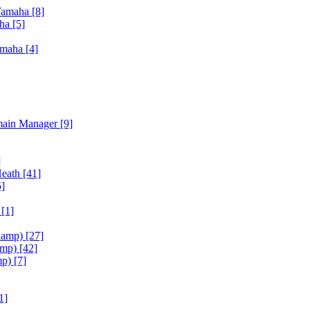
Yamaha
[8]
aha
[5]
amaha
[4]
main Manager
[9]
]
Heath
[41]
5]
h
[1]
iamp)
[27]
amp)
[42]
mp)
[7]
1]