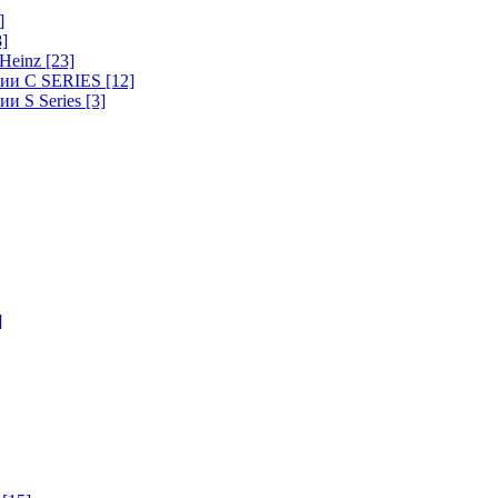
]
8]
-Heinz
[23]
ерии C SERIES
[12]
ии S Series
[3]
]