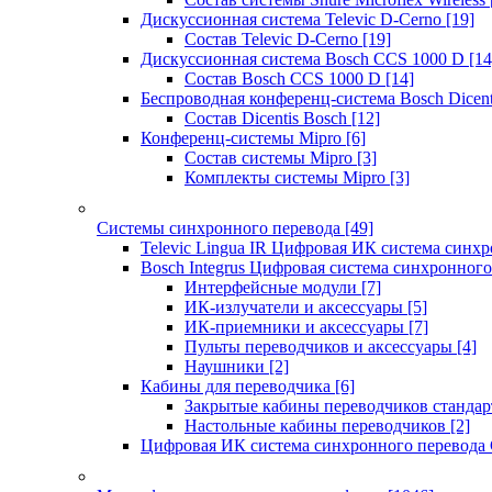
Дискуссионная система Televic D-Cerno
[19]
Состав Televic D-Cerno
[19]
Дискуссионная система Bosch CCS 1000 D
[14
Состав Bosch CCS 1000 D
[14]
Беспроводная конференц-система Bosch Dicen
Состав Dicentis Bosch
[12]
Конференц-системы Mipro
[6]
Состав системы Mipro
[3]
Комплекты системы Mipro
[3]
Системы синхронного перевода
[49]
Televic Lingua IR Цифровая ИК система синхр
Bosch Integrus Цифровая система синхронного
Интерфейсные модули
[7]
ИК-излучатели и аксессуары
[5]
ИК-приемники и аксессуары
[7]
Пульты переводчиков и аксессуары
[4]
Наушники
[2]
Кабины для переводчика
[6]
Закрытые кабины переводчиков стандар
Настольные кабины переводчиков
[2]
Цифровая ИК система синхронного перевода