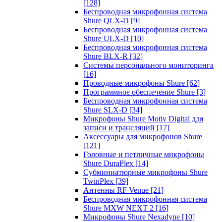
[128]
Беспроводная микрофонная система
Shure QLX-D
[9]
Беспроводная микрофонная система
Shure ULX-D
[10]
Беспроводная микрофонная система
Shure BLX-R
[32]
Системы персонального мониторинга
[16]
Проводные микрофоны Shure
[62]
Программное обеспечение Shure
[3]
Беспроводная микрофонная система
Shure SLX-D
[34]
Микрофоны Shure Motiv Digital для
записи и трансляций
[17]
Аксессуары для микрофонов Shure
[121]
Головные и петличные микрофоны
Shure DuraPlex
[14]
Субминиатюрные микрофоны Shure
TwinPlex
[39]
Антенны RF Venue
[21]
Беспроводная микрофонная система
Shure MXW NEXT 2
[16]
Микрофоны Shure Nexadyne
[10]