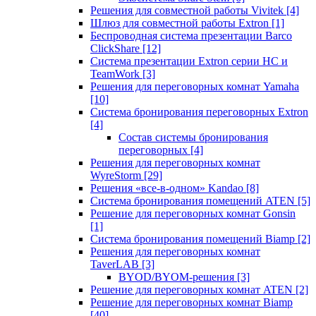
Решения для совместной работы Vivitek
[4]
Шлюз для совместной работы Extron
[1]
Беспроводная система презентации Barco
ClickShare
[12]
Система презентации Extron серии HC и
TeamWork
[3]
Решения для переговорных комнат Yamaha
[10]
Система бронирования переговорных Extron
[4]
Состав системы бронирования
переговорных
[4]
Решения для переговорных комнат
WyreStorm
[29]
Решения «все-в-одном» Kandao
[8]
Система бронирования помещений ATEN
[5]
Решение для переговорных комнат Gonsin
[1]
Система бронирования помещений Biamp
[2]
Решения для переговорных комнат
TaverLAB
[3]
BYOD/BYOM-решения
[3]
Решение для переговорных комнат ATEN
[2]
Решение для переговорных комнат Biamp
[40]