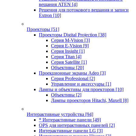
вещания ATEN
[4]
Решения для потокового вещания и записи
Extron
[10]
Проекторы
[51]
Проекторы Digital Projection
[38]
Серия M-Vision
[3]
Серия E-Vision
[9]
Серия Insight
[1]
Серия Titan
[4]
Серия Satellite
[1]
Объективы
[20]
Проекционные экраны Adeo
[3]
Серия Professional
[2]
Управление и аксессуары
[1]
Лампы и объективы для проекторов
[10]
Объективы
[2]
Лампы проекторов Hitachi, Maxell
[8]
Интерактивные устройства
[94]
* Интерактивные панели
[49]
OPS для интерактивных панелей
[2]
Интерактивные панели LG
[3]