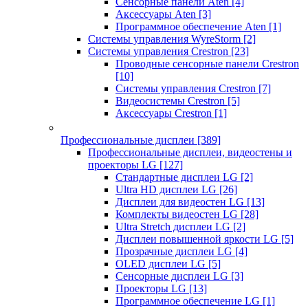
Сенсорные панели Aten
[4]
Аксессуары Aten
[3]
Программное обеспечение Aten
[1]
Системы управления WyreStorm
[2]
Системы управления Crestron
[23]
Проводные сенсорные панели Crestron
[10]
Системы управления Crestron
[7]
Видеосистемы Crestron
[5]
Аксессуары Crestron
[1]
Профессиональные дисплеи
[389]
Профессиональные дисплеи, видеостены и
проекторы LG
[127]
Стандартные дисплеи LG
[2]
Ultra HD дисплеи LG
[26]
Дисплеи для видеостен LG
[13]
Комплекты видеостен LG
[28]
Ultra Stretch дисплеи LG
[2]
Дисплеи повышенной яркости LG
[5]
Прозрачные дисплеи LG
[4]
OLED дисплеи LG
[5]
Сенсорные дисплеи LG
[3]
Проекторы LG
[13]
Программное обеспечение LG
[1]