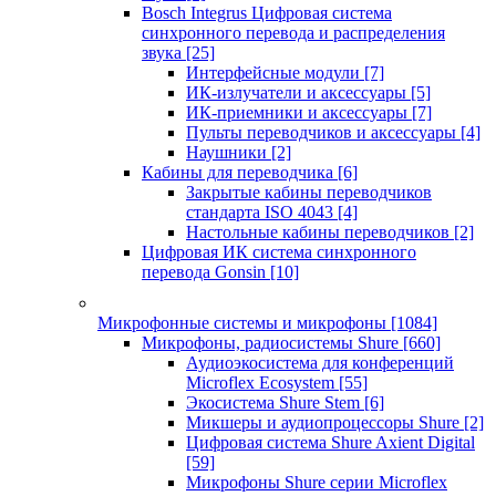
Bosch Integrus Цифровая система
синхронного перевода и распределения
звука
[25]
Интерфейсные модули
[7]
ИК-излучатели и аксессуары
[5]
ИК-приемники и аксессуары
[7]
Пульты переводчиков и аксессуары
[4]
Наушники
[2]
Кабины для переводчика
[6]
Закрытые кабины переводчиков
стандарта ISO 4043
[4]
Настольные кабины переводчиков
[2]
Цифровая ИК система синхронного
перевода Gonsin
[10]
Микрофонные системы и микрофоны
[1084]
Микрофоны, радиосистемы Shure
[660]
Аудиоэкосистема для конференций
Microflex Ecosystem
[55]
Экосистема Shure Stem
[6]
Микшеры и аудиопроцессоры Shure
[2]
Цифровая система Shure Axient Digital
[59]
Микрофоны Shure серии Microflex