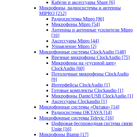
Кабели и аксессуары Shure
[6]
Микрофоны, радиосистемы и антенны
MIPRO
[212]
Радиосистемы Mipro
[96]
Микрофоны Mipro
[54]
Антенны и антенные усилители Mipro
[16]
Аксессуары Mipro
[44]
Управление Mipro
[2]
Микрофонные системы ClockAudio
[148]
Врезные микрофоны ClockAudio
[75]
Микрофоны на «гусиной шее»
ClockAudio
[60]
Потолочные микрофоны ClockAudio
[9]
Интерфейсы ClockAudio
[1]
Готовые комплекты Clockaudio
[1]
Микрофоны Dante/USB ClockAudio
[1]
Аксессуары Clockaudio
[1]
Микрофонные системы «Октава»
[14]
Радиосистемы OKTAVA
[14]
Микрофонные системы Televic
[16]
Цифровая беспроводная система связи
Unite
[16]
Микрофоны Biamp
[17]