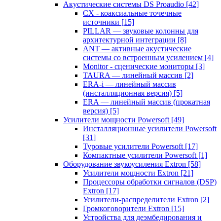
Акустические системы DS Proaudio
[42]
CX - коаксиальные точечные
источники
[15]
PILLAR — звуковые колонны для
архитектурной интеграции
[8]
ANT — активные акустические
системы со встроенным усилением
[4]
Monitor - сценические мониторы
[3]
TAURA — линейный массив
[2]
ERA-i — линейный массив
(инсталляционная версия)
[5]
ERA — линейный массив (прокатная
версия)
[5]
Усилители мощности Powersoft
[49]
Инсталляционные усилители Powersoft
[31]
Туровые усилители Powersoft
[17]
Компактные усилители Powersoft
[1]
Оборудование звукоусиления Extron
[58]
Усилители мощности Extron
[21]
Процессоры обработки сигналов (DSP)
Extron
[17]
Усилители-распределители Extron
[2]
Громкоговорители Extron
[15]
Устройства для деэмбедирования и