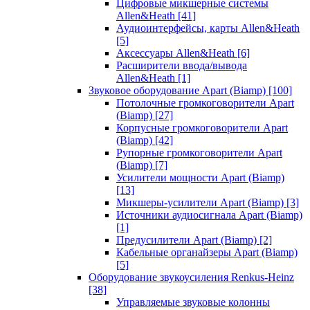
Цифровые микшерные системы
Allen&Heath
[41]
Аудиоинтерфейсы, карты Allen&Heath
[5]
Аксессуары Allen&Heath
[6]
Расширители ввода/вывода
Allen&Heath
[1]
Звуковое оборудование Apart (Biamp)
[100]
Потолочные громкоговорители Apart
(Biamp)
[27]
Корпусные громкоговорители Apart
(Biamp)
[42]
Рупорные громкоговорители Apart
(Biamp)
[7]
Усилители мощности Apart (Biamp)
[13]
Микшеры-усилители Apart (Biamp)
[3]
Источники аудиосигнала Apart (Biamp)
[1]
Предусилители Apart (Biamp)
[2]
Кабельные органайзеры Apart (Biamp)
[5]
Оборудование звукоусиления Renkus-Heinz
[38]
Управляемые звуковые колонны