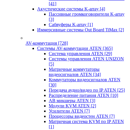
[41]
Акустические системы K-array
[4]
Пассивные громкоговорители K-array
[3]
Сабвуферы K-array
[1]
Иммерсивные системы Out Board TiMax
[2]
AV-коммутация
[728]
Системы AV-коммутации ATEN
[365]
Система управления ATEN
[29]
Системы управления ATEN UNIZON
[5]
Матричные коммутаторы
видеосигналов ATEN
[34]
Коммутаторы видеосигналов ATEN
[30]
Передача аудио/видео по IP ATEN
[25]
Распределение питания ATEN
[10]
АВ микшеры ATEN
[3]
Модули KVM ATEN
[2]
Усилители ATEN
[7]
Процессоры видеостен ATEN
[7]
Матричная система KVM по IP ATEN
[1]