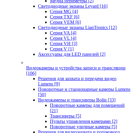
Медиа периметры
[2]
Светодиодные экраны Leyard
[16]
Серия MG
[4]
Серия TXF
[6]
Серия VEM
[6]
Светодиодные экраны LianTronics
[12]
Серия VA
[4]
Серия VL
[4]
Серия VH
[3]
Серия V
[1]
Аксессуары для LED панелей
[2]
Видеокамеры и устройства записи и трансляции
[106]
Решения для захвата и передачи видео
Lumens
[9]
Поворотные и стационарные камеры Lumens
[50]
Видеокамеры и трансиверы Bolin
[33]
Поворотные камеры для помещений
[21]
Трансиверы
[5]
Пульты управления камерами
[2]
Поворотные уличные камеры
[5]
Решения для видеозахвата и потокового