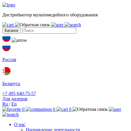
Дистрибьютор мультимедийного оборудования
Каталог
Россия
Беларусь
+7 495 640-75-57
Для дилеров
Ru
/
En
0
0
0
О нас
Направление деятельности