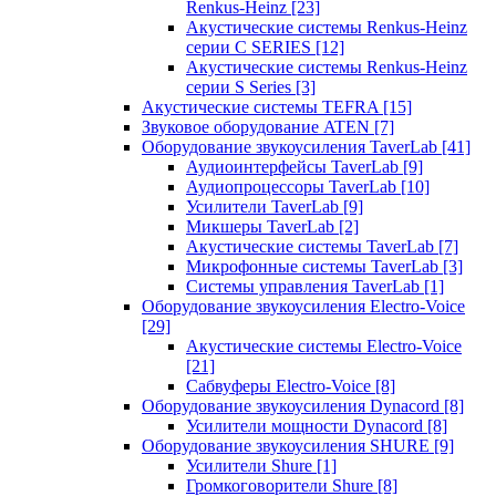
Renkus-Heinz
[23]
Акустические системы Renkus-Heinz
серии C SERIES
[12]
Акустические системы Renkus-Heinz
серии S Series
[3]
Акустические системы TEFRA
[15]
Звуковое оборудование ATEN
[7]
Оборудование звукоусиления TaverLab
[41]
Аудиоинтерфейсы TaverLab
[9]
Аудиопроцессоры TaverLab
[10]
Усилители TaverLab
[9]
Микшеры TaverLab
[2]
Акустические системы TaverLab
[7]
Микрофонные системы TaverLab
[3]
Системы управления TaverLab
[1]
Оборудование звукоусиления Electro-Voice
[29]
Акустические системы Electro-Voice
[21]
Сабвуферы Electro-Voice
[8]
Оборудование звукоусиления Dynacord
[8]
Усилители мощности Dynacord
[8]
Оборудование звукоусиления SHURE
[9]
Усилители Shure
[1]
Громкоговорители Shure
[8]