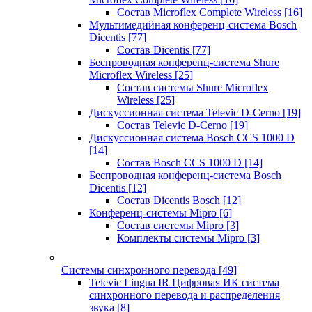
Состав Microflex Complete Wireless
[16]
Мультимедийная конференц-система Bosch
Dicentis
[77]
Состав Dicentis
[77]
Беспроводная конференц-система Shure
Microflex Wireless
[25]
Состав системы Shure Microflex
Wireless
[25]
Дискуссионная система Televic D-Cerno
[19]
Состав Televic D-Cerno
[19]
Дискуссионная система Bosch CCS 1000 D
[14]
Состав Bosch CCS 1000 D
[14]
Беспроводная конференц-система Bosch
Dicentis
[12]
Состав Dicentis Bosch
[12]
Конференц-системы Mipro
[6]
Состав системы Mipro
[3]
Комплекты системы Mipro
[3]
Системы синхронного перевода
[49]
Televic Lingua IR Цифровая ИК система
синхронного перевода и распределения
звука
[8]