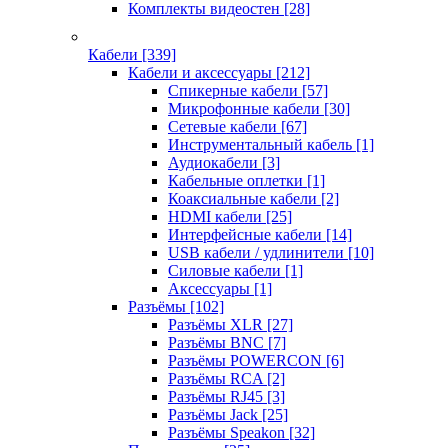
Комплекты видеостен
[28]
Кабели
[339]
Кабели и аксессуары
[212]
Спикерные кабели
[57]
Микрофонные кабели
[30]
Сетевые кабели
[67]
Инструментальный кабель
[1]
Аудиокабели
[3]
Кабельные оплетки
[1]
Коаксиальные кабели
[2]
HDMI кабели
[25]
Интерфейсные кабели
[14]
USB кабели / удлинители
[10]
Силовые кабели
[1]
Аксессуары
[1]
Разъёмы
[102]
Разъёмы XLR
[27]
Разъёмы BNC
[7]
Разъёмы POWERCON
[6]
Разъёмы RCA
[2]
Разъёмы RJ45
[3]
Разъёмы Jack
[25]
Разъёмы Speakon
[32]