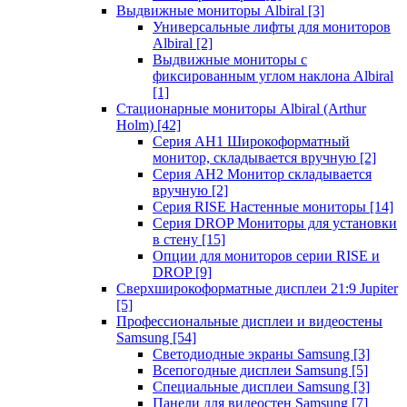
Выдвижные мониторы Albiral
[3]
Универсальные лифты для мониторов
Albiral
[2]
Выдвижные мониторы с
фиксированным углом наклона Albiral
[1]
Стационарные мониторы Albiral (Arthur
Holm)
[42]
Серия AH1 Широкоформатный
монитор, складывается вручную
[2]
Серия AH2 Монитор складывается
вручную
[2]
Серия RISE Настенные мониторы
[14]
Серия DROP Мониторы для установки
в стену
[15]
Опции для мониторов серии RISE и
DROP
[9]
Сверхширокоформатные дисплеи 21:9 Jupiter
[5]
Профессиональные дисплеи и видеостены
Samsung
[54]
Светодиодные экраны Samsung
[3]
Всепогодные дисплеи Samsung
[5]
Специальные дисплеи Samsung
[3]
Панели для видеостен Samsung
[7]