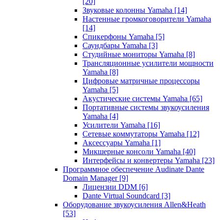
[20]
Звуковые колонны Yamaha
[14]
Настенные громкоговорители Yamaha
[14]
Спикерфоны Yamaha
[5]
Саундбары Yamaha
[3]
Студийные мониторы Yamaha
[8]
Трансляционные усилители мощности
Yamaha
[8]
Цифровые матричные процессоры
Yamaha
[5]
Акустические системы Yamaha
[65]
Портативные системы звукоусиления
Yamaha
[4]
Усилители Yamaha
[16]
Сетевые коммутаторы Yamaha
[12]
Аксессуары Yamaha
[1]
Микшерные консоли Yamaha
[40]
Интерфейсы и конвертеры Yamaha
[23]
Программное обеспечение Audinate Dante
Domain Manager
[9]
Лицензии DDM
[6]
Dante Virtual Soundcard
[3]
Оборудование звукоусиления Allen&Heath
[53]