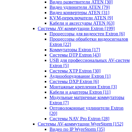
Видео разветвители ATEN
[30]
Видео удлинители ATEN
[79]
Видео конвертеры ATEN
[31]
KVM-переключатели ATEN
[9]
Кабели и аксессуары ATEN
[63]
Системы AV-коммутации Extron
[199]
Процессоры для видеостен Extron
[6]
Процессоры обработки видеосигналов
Extron
[22]
Коммутаторы Extron
[17]
Системы DTP Extron
[43]
USB для профессиональных AV-систем
Extron
[5]
Системы XTP Extron
[30]
Аудиооборудование Extron
[1]
Системы DXP Extron
[6]
Монтажные крепления Extron
[3]
Кабели и адаптеры Extron
[11]
Модульные матричные коммутаторы
Extron
[7]
Оптоволоконные удлинители Extron
[20]
Системы NAV Pro Extron
[28]
Системы AV-коммутации WyreStorm
[152]
Видео по IP WyreStorm
[35]