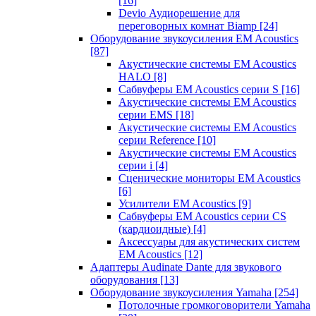
[16]
Devio Аудиорешение для
переговорных комнат Biamp
[24]
Оборудование звукоусиления EM Acoustics
[87]
Акустические системы EM Acoustics
HALO
[8]
Сабвуферы EM Acoustics серии S
[16]
Акустические системы EM Acoustics
серии EMS
[18]
Акустические системы EM Acoustics
серии Reference
[10]
Акустические системы EM Acoustics
серии i
[4]
Сценические мониторы EM Acoustics
[6]
Усилители EM Acoustics
[9]
Сабвуферы EM Acoustics серии CS
(кардиоидные)
[4]
Аксессуары для акустических систем
EM Acoustics
[12]
Адаптеры Audinate Dante для звукового
оборудования
[13]
Оборудование звукоусиления Yamaha
[254]
Потолочные громкоговорители Yamaha