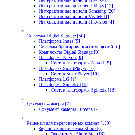
Интерактивные панели Hisense
[3]
Интерактивные дисплеи Philips
[12]
Интерактивные панели Samsung
[20]
Интерактивные панели Vivitek
[1]
Интерактивные панели Hikvision
[4]
Системы Digital Signage
[50]
Платформа Innes
[5]
Системы бронирования помещений
[6]
Комплекты Digital Signage
[3]
Платформа Navori
[9]
Состав платформы Navori
[9]
Платформа SmartPlayer
[10]
Состав SmartPlayer
[10]
Платформа LG
[1]
Платформа Spinetix
[16]
Состав платформы Spinetix
[16]
Документ-камеры
[7]
Документ-камеры Lumens
[7]
Решения для переговорных комнат
[130]
Звуковые экосистемы Shure
[6]
Экосистема Shure Stem
[6]