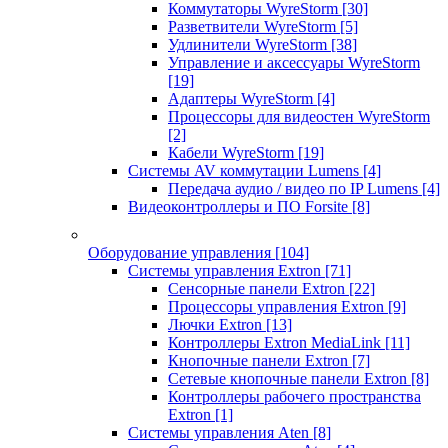
Коммутаторы WyreStorm
[30]
Разветвители WyreStorm
[5]
Удлинители WyreStorm
[38]
Управление и аксессуары WyreStorm
[19]
Адаптеры WyreStorm
[4]
Процессоры для видеостен WyreStorm
[2]
Кабели WyreStorm
[19]
Системы AV коммутации Lumens
[4]
Передача аудио / видео по IP Lumens
[4]
Видеоконтроллеры и ПО Forsite
[8]
Оборудование управления
[104]
Системы управления Extron
[71]
Сенсорные панели Extron
[22]
Процессоры управления Extron
[9]
Лючки Extron
[13]
Контроллеры Extron MediaLink
[11]
Кнопочные панели Extron
[7]
Сетевые кнопочные панели Extron
[8]
Контроллеры рабочего пространства
Extron
[1]
Системы управления Aten
[8]