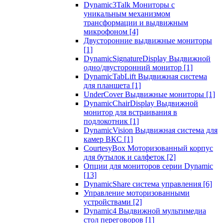
Dynamic3Talk Мониторы с
уникальным механизмом
трансформации и выдвижным
микрофоном
[4]
Двусторонние выдвижные мониторы
[1]
DynamicSignatureDisplay Выдвижной
одно/двусторонний монитор
[1]
DynamicTabLift Выдвижная система
для планшета
[1]
UnderCover Выдвижные мониторы
[1]
DynamicChairDisplay Выдвижной
монитор для встраивания в
подлокотник
[1]
DynamicVision Выдвижная система для
камер ВКС
[1]
CourtesyBox Моторизованный корпус
для бутылок и салфеток
[2]
Опции для мониторов серии Dynamic
[13]
DynamicShare система управления
[6]
Управление моторизованными
устройствами
[2]
Dynamic4 Выдвижной мультимедиа
стол переговоров
[1]