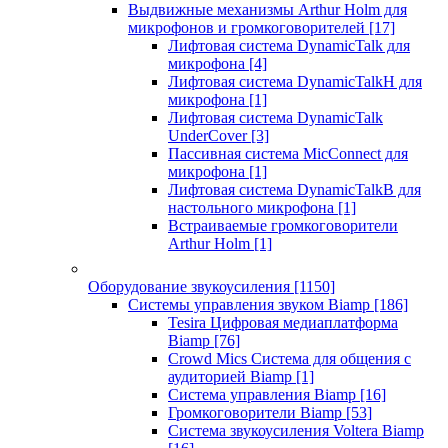
Выдвижные механизмы Arthur Holm для
микрофонов и громкоговорителей
[17]
Лифтовая система DynamicTalk для
микрофона
[4]
Лифтовая система DynamicTalkH для
микрофона
[1]
Лифтовая система DynamicTalk
UnderCover
[3]
Пассивная система MicConnect для
микрофона
[1]
Лифтовая система DynamicTalkB для
настольного микрофона
[1]
Встраиваемые громкоговорители
Arthur Holm
[1]
Оборудование звукоусиления
[1150]
Системы управления звуком Biamp
[186]
Tesira Цифровая медиаплатформа
Biamp
[76]
Crowd Mics Система для общения с
аудиторией Biamp
[1]
Система управления Biamp
[16]
Громкоговорители Biamp
[53]
Система звукоусиления Voltera Biamp