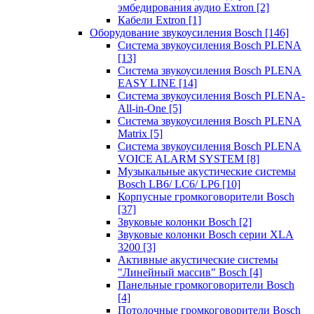
эмбедирования аудио Extron
[2]
Кабели Extron
[1]
Оборудование звукоусиления Bosch
[146]
Система звукоусиления Bosch PLENA
[13]
Система звукоусиления Bosch PLENA
EASY LINE
[14]
Система звукоусиления Bosch PLENA-
All-in-One
[5]
Система звукоусиления Bosch PLENA
Matrix
[5]
Система звукоусиления Bosch PLENA
VOICE ALARM SYSTEM
[8]
Музыкальные акустические системы
Bosch LB6/ LC6/ LP6
[10]
Корпусные громкоговорители Bosch
[37]
Звуковые колонки Bosch
[2]
Звуковые колонки Bosch серии XLA
3200
[3]
Активные акустические системы
"Линейный массив" Bosch
[4]
Панельные громкоговорители Bosch
[4]
Потолочные громкоговорители Bosch