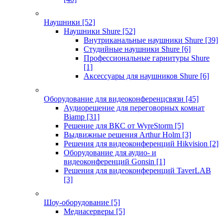
Наушники
[52]
Наушники Shure
[52]
Внутриканальные наушники Shure
[39]
Студийные наушники Shure
[6]
Профессиональные гарнитуры Shure
[1]
Аксессуары для наушников Shure
[6]
Оборудование для видеоконференцсвязи
[45]
Аудиорешение для переговорных комнат
Biamp
[31]
Решение для ВКС от WyreStorm
[5]
Выдвижные решения Arthur Holm
[3]
Решения для видеоконференций Hikvision
[2]
Оборудование для аудио- и
видеоконференций Gonsin
[1]
Решения для видеоконференций TaverLAB
[3]
Шоу-оборудование
[5]
Медиасерверы
[5]