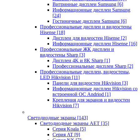
Витринные дисплеи Sumsung
[6]
Информационные дисплеи Samsung
[24]
Гостиничные дисплеи Samsung
[6]
Профессиональные дисплеи и видеостены
Hisense
[18]
Дисплеи для видеостен Hisense
[2]
Информационные дисплеи Hisense
[16]
Профессиональные ЖК дисплеи и
видеостены Sharp
[3]
Дисплеи 4K и 8K Sharp
[1]
Профессиональные дисплеи Sharp
[2]
Профессиональные дисплеи, видеостены,
LED Hikvision
[11]
Панели для видеостен Hikvision
[3]
Информационные дисплеи Hikvision со
встроенной ОС Andriod
[1]
Крепления для экранов и видеостен
Hikvision
[7]
Светодиодные экраны
[143]
Светодиодные экраны AET
[35]
Cерия Koala
[5]
Серия AT
[9]