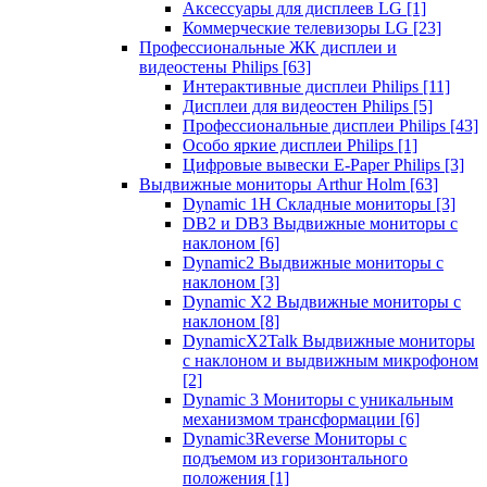
Аксессуары для дисплеев LG
[1]
Коммерческие телевизоры LG
[23]
Профессиональные ЖК дисплеи и
видеостены Philips
[63]
Интерактивные дисплеи Philips
[11]
Дисплеи для видеостен Philips
[5]
Профессиональные дисплеи Philips
[43]
Особо яркие дисплеи Philips
[1]
Цифровые вывески E-Paper Philips
[3]
Выдвижные мониторы Arthur Holm
[63]
Dynamic 1Н Складные мониторы
[3]
DB2 и DB3 Выдвижные мониторы с
наклоном
[6]
Dynamic2 Выдвижные мониторы с
наклоном
[3]
Dynamic X2 Выдвижные мониторы с
наклоном
[8]
DynamicX2Talk Выдвижные мониторы
с наклоном и выдвижным микрофоном
[2]
Dynamic 3 Мониторы с уникальным
механизмом трансформации
[6]
Dynamic3Reverse Мониторы с
подъемом из горизонтального
положения
[1]