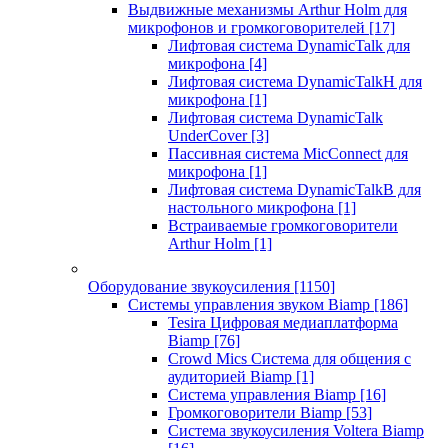
Выдвижные механизмы Arthur Holm для
микрофонов и громкоговорителей
[17]
Лифтовая система DynamicTalk для
микрофона
[4]
Лифтовая система DynamicTalkH для
микрофона
[1]
Лифтовая система DynamicTalk
UnderCover
[3]
Пассивная система MicConnect для
микрофона
[1]
Лифтовая система DynamicTalkB для
настольного микрофона
[1]
Встраиваемые громкоговорители
Arthur Holm
[1]
Оборудование звукоусиления
[1150]
Системы управления звуком Biamp
[186]
Tesira Цифровая медиаплатформа
Biamp
[76]
Crowd Mics Система для общения с
аудиторией Biamp
[1]
Система управления Biamp
[16]
Громкоговорители Biamp
[53]
Система звукоусиления Voltera Biamp