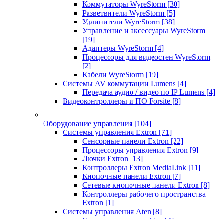
Коммутаторы WyreStorm
[30]
Разветвители WyreStorm
[5]
Удлинители WyreStorm
[38]
Управление и аксессуары WyreStorm
[19]
Адаптеры WyreStorm
[4]
Процессоры для видеостен WyreStorm
[2]
Кабели WyreStorm
[19]
Системы AV коммутации Lumens
[4]
Передача аудио / видео по IP Lumens
[4]
Видеоконтроллеры и ПО Forsite
[8]
Оборудование управления
[104]
Системы управления Extron
[71]
Сенсорные панели Extron
[22]
Процессоры управления Extron
[9]
Лючки Extron
[13]
Контроллеры Extron MediaLink
[11]
Кнопочные панели Extron
[7]
Сетевые кнопочные панели Extron
[8]
Контроллеры рабочего пространства
Extron
[1]
Системы управления Aten
[8]