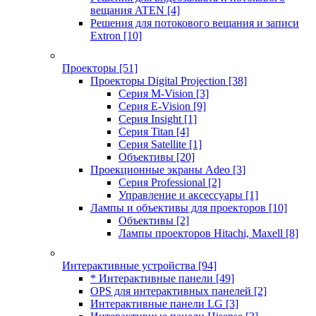
вещания ATEN
[4]
Решения для потокового вещания и записи
Extron
[10]
Проекторы
[51]
Проекторы Digital Projection
[38]
Серия M-Vision
[3]
Серия E-Vision
[9]
Серия Insight
[1]
Серия Titan
[4]
Серия Satellite
[1]
Объективы
[20]
Проекционные экраны Adeo
[3]
Серия Professional
[2]
Управление и аксессуары
[1]
Лампы и объективы для проекторов
[10]
Объективы
[2]
Лампы проекторов Hitachi, Maxell
[8]
Интерактивные устройства
[94]
* Интерактивные панели
[49]
OPS для интерактивных панелей
[2]
Интерактивные панели LG
[3]