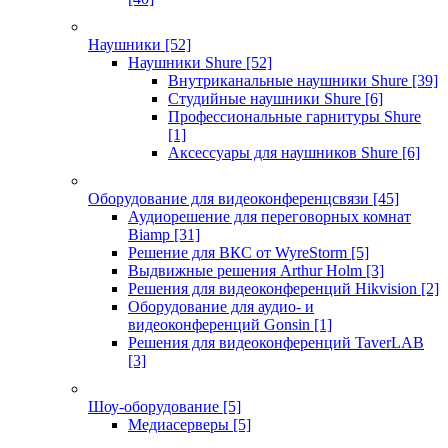
Наушники
[52]
Наушники Shure
[52]
Внутриканальные наушники Shure
[39]
Студийные наушники Shure
[6]
Профессиональные гарнитуры Shure
[1]
Аксессуары для наушников Shure
[6]
Оборудование для видеоконференцсвязи
[45]
Аудиорешение для переговорных комнат
Biamp
[31]
Решение для ВКС от WyreStorm
[5]
Выдвижные решения Arthur Holm
[3]
Решения для видеоконференций Hikvision
[2]
Оборудование для аудио- и
видеоконференций Gonsin
[1]
Решения для видеоконференций TaverLAB
[3]
Шоу-оборудование
[5]
Медиасерверы
[5]