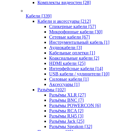
Комплекты видеостен
[28]
Кабели
[339]
Кабели и аксессуары
[212]
Спикерные кабели
[57]
Микрофонные кабели
[30]
Сетевые кабели
[67]
Инструментальный кабель
[1]
Аудиокабели
[3]
Кабельные оплетки
[1]
Коаксиальные кабели
[2]
HDMI кабели
[25]
Интерфейсные кабели
[14]
USB кабели / удлинители
[10]
Силовые кабели
[1]
Аксессуары
[1]
Разъёмы
[102]
Разъёмы XLR
[27]
Разъёмы BNC
[7]
Разъёмы POWERCON
[6]
Разъёмы RCA
[2]
Разъёмы RJ45
[3]
Разъёмы Jack
[25]
Разъёмы Speakon
[32]