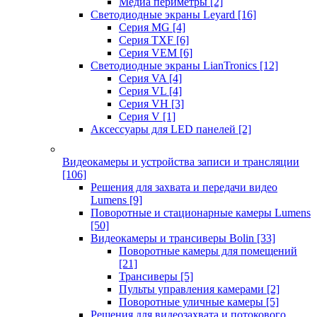
Медиа периметры
[2]
Светодиодные экраны Leyard
[16]
Серия MG
[4]
Серия TXF
[6]
Серия VEM
[6]
Светодиодные экраны LianTronics
[12]
Серия VA
[4]
Серия VL
[4]
Серия VH
[3]
Серия V
[1]
Аксессуары для LED панелей
[2]
Видеокамеры и устройства записи и трансляции
[106]
Решения для захвата и передачи видео
Lumens
[9]
Поворотные и стационарные камеры Lumens
[50]
Видеокамеры и трансиверы Bolin
[33]
Поворотные камеры для помещений
[21]
Трансиверы
[5]
Пульты управления камерами
[2]
Поворотные уличные камеры
[5]
Решения для видеозахвата и потокового