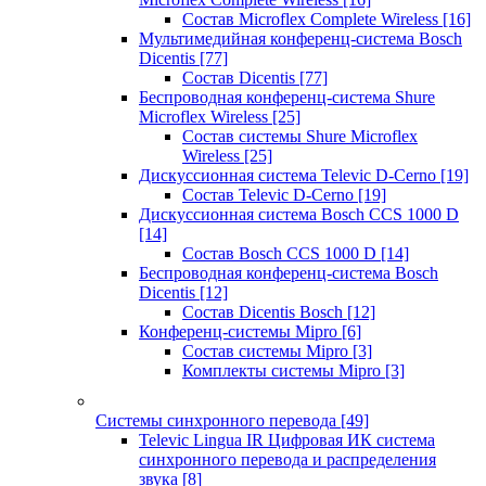
Состав Microflex Complete Wireless
[16]
Мультимедийная конференц-система Bosch
Dicentis
[77]
Состав Dicentis
[77]
Беспроводная конференц-система Shure
Microflex Wireless
[25]
Состав системы Shure Microflex
Wireless
[25]
Дискуссионная система Televic D-Cerno
[19]
Состав Televic D-Cerno
[19]
Дискуссионная система Bosch CCS 1000 D
[14]
Состав Bosch CCS 1000 D
[14]
Беспроводная конференц-система Bosch
Dicentis
[12]
Состав Dicentis Bosch
[12]
Конференц-системы Mipro
[6]
Состав системы Mipro
[3]
Комплекты системы Mipro
[3]
Системы синхронного перевода
[49]
Televic Lingua IR Цифровая ИК система
синхронного перевода и распределения
звука
[8]