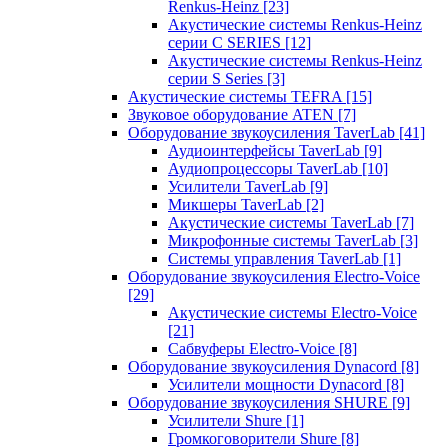
Renkus-Heinz
[23]
Акустические системы Renkus-Heinz
серии C SERIES
[12]
Акустические системы Renkus-Heinz
серии S Series
[3]
Акустические системы TEFRA
[15]
Звуковое оборудование ATEN
[7]
Оборудование звукоусиления TaverLab
[41]
Аудиоинтерфейсы TaverLab
[9]
Аудиопроцессоры TaverLab
[10]
Усилители TaverLab
[9]
Микшеры TaverLab
[2]
Акустические системы TaverLab
[7]
Микрофонные системы TaverLab
[3]
Системы управления TaverLab
[1]
Оборудование звукоусиления Electro-Voice
[29]
Акустические системы Electro-Voice
[21]
Сабвуферы Electro-Voice
[8]
Оборудование звукоусиления Dynacord
[8]
Усилители мощности Dynacord
[8]
Оборудование звукоусиления SHURE
[9]
Усилители Shure
[1]
Громкоговорители Shure
[8]