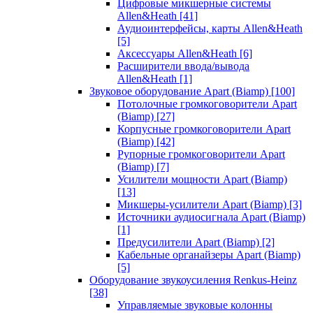
Цифровые микшерные системы
Allen&Heath
[41]
Аудиоинтерфейсы, карты Allen&Heath
[5]
Аксессуары Allen&Heath
[6]
Расширители ввода/вывода
Allen&Heath
[1]
Звуковое оборудование Apart (Biamp)
[100]
Потолочные громкоговорители Apart
(Biamp)
[27]
Корпусные громкоговорители Apart
(Biamp)
[42]
Рупорные громкоговорители Apart
(Biamp)
[7]
Усилители мощности Apart (Biamp)
[13]
Микшеры-усилители Apart (Biamp)
[3]
Источники аудиосигнала Apart (Biamp)
[1]
Предусилители Apart (Biamp)
[2]
Кабельные органайзеры Apart (Biamp)
[5]
Оборудование звукоусиления Renkus-Heinz
[38]
Управляемые звуковые колонны