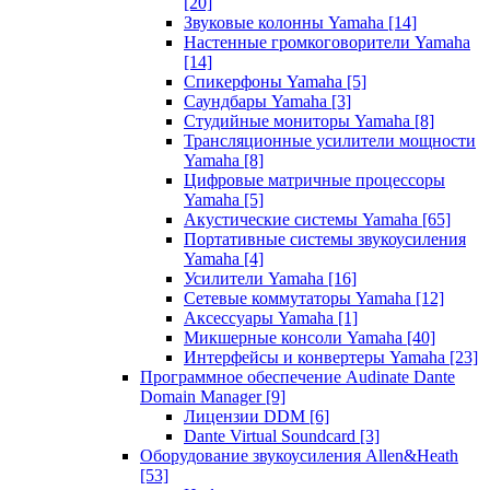
[20]
Звуковые колонны Yamaha
[14]
Настенные громкоговорители Yamaha
[14]
Спикерфоны Yamaha
[5]
Саундбары Yamaha
[3]
Студийные мониторы Yamaha
[8]
Трансляционные усилители мощности
Yamaha
[8]
Цифровые матричные процессоры
Yamaha
[5]
Акустические системы Yamaha
[65]
Портативные системы звукоусиления
Yamaha
[4]
Усилители Yamaha
[16]
Сетевые коммутаторы Yamaha
[12]
Аксессуары Yamaha
[1]
Микшерные консоли Yamaha
[40]
Интерфейсы и конвертеры Yamaha
[23]
Программное обеспечение Audinate Dante
Domain Manager
[9]
Лицензии DDM
[6]
Dante Virtual Soundcard
[3]
Оборудование звукоусиления Allen&Heath
[53]