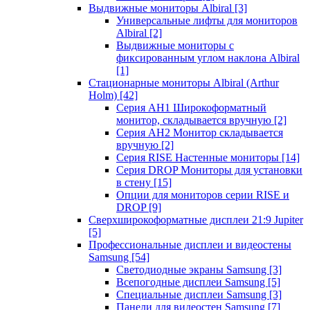
Выдвижные мониторы Albiral
[3]
Универсальные лифты для мониторов
Albiral
[2]
Выдвижные мониторы с
фиксированным углом наклона Albiral
[1]
Стационарные мониторы Albiral (Arthur
Holm)
[42]
Серия AH1 Широкоформатный
монитор, складывается вручную
[2]
Серия AH2 Монитор складывается
вручную
[2]
Серия RISE Настенные мониторы
[14]
Серия DROP Мониторы для установки
в стену
[15]
Опции для мониторов серии RISE и
DROP
[9]
Сверхширокоформатные дисплеи 21:9 Jupiter
[5]
Профессиональные дисплеи и видеостены
Samsung
[54]
Светодиодные экраны Samsung
[3]
Всепогодные дисплеи Samsung
[5]
Специальные дисплеи Samsung
[3]
Панели для видеостен Samsung
[7]