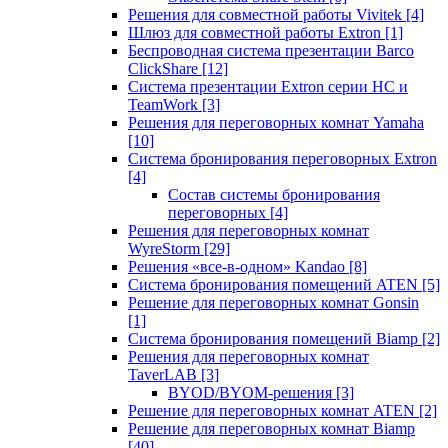
Решения для совместной работы Vivitek
[4]
Шлюз для совместной работы Extron
[1]
Беспроводная система презентации Barco
ClickShare
[12]
Система презентации Extron серии HC и
TeamWork
[3]
Решения для переговорных комнат Yamaha
[10]
Система бронирования переговорных Extron
[4]
Состав системы бронирования
переговорных
[4]
Решения для переговорных комнат
WyreStorm
[29]
Решения «все-в-одном» Kandao
[8]
Система бронирования помещений ATEN
[5]
Решение для переговорных комнат Gonsin
[1]
Система бронирования помещений Biamp
[2]
Решения для переговорных комнат
TaverLAB
[3]
BYOD/BYOM-решения
[3]
Решение для переговорных комнат ATEN
[2]
Решение для переговорных комнат Biamp
[40]