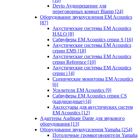
[16]
Devio Аудиорешение для
переговорных комнат Biamp
[24]
Оборудование звукоусиления EM Acoustics
[87]
Акустические системы EM Acoustics
HALO
[8]
Сабвуферы EM Acoustics серии S
[16]
Акустические системы EM Acoustics
серии EMS
[18]
Акустические системы EM Acoustics
серии Reference
[10]
Акустические системы EM Acoustics
серии i
[4]
Сценические мониторы EM Acoustics
[6]
Усилители EM Acoustics
[9]
Сабвуферы EM Acoustics серии CS
(кардиоидные)
[4]
Аксессуары для акустических систем
EM Acoustics
[12]
Адаптеры Audinate Dante для звукового
оборудования
[13]
Оборудование звукоусиления Yamaha
[254]
Потолочные громкоговорители Yamaha