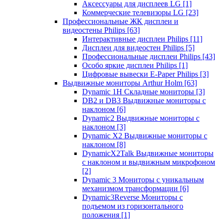
Аксессуары для дисплеев LG
[1]
Коммерческие телевизоры LG
[23]
Профессиональные ЖК дисплеи и
видеостены Philips
[63]
Интерактивные дисплеи Philips
[11]
Дисплеи для видеостен Philips
[5]
Профессиональные дисплеи Philips
[43]
Особо яркие дисплеи Philips
[1]
Цифровые вывески E-Paper Philips
[3]
Выдвижные мониторы Arthur Holm
[63]
Dynamic 1Н Складные мониторы
[3]
DB2 и DB3 Выдвижные мониторы с
наклоном
[6]
Dynamic2 Выдвижные мониторы с
наклоном
[3]
Dynamic X2 Выдвижные мониторы с
наклоном
[8]
DynamicX2Talk Выдвижные мониторы
с наклоном и выдвижным микрофоном
[2]
Dynamic 3 Мониторы с уникальным
механизмом трансформации
[6]
Dynamic3Reverse Мониторы с
подъемом из горизонтального
положения
[1]