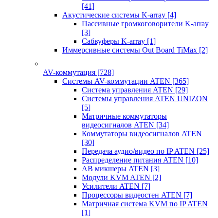
[41]
Акустические системы K-array
[4]
Пассивные громкоговорители K-array
[3]
Сабвуферы K-array
[1]
Иммерсивные системы Out Board TiMax
[2]
AV-коммутация
[728]
Системы AV-коммутации ATEN
[365]
Система управления ATEN
[29]
Системы управления ATEN UNIZON
[5]
Матричные коммутаторы
видеосигналов ATEN
[34]
Коммутаторы видеосигналов ATEN
[30]
Передача аудио/видео по IP ATEN
[25]
Распределение питания ATEN
[10]
АВ микшеры ATEN
[3]
Модули KVM ATEN
[2]
Усилители ATEN
[7]
Процессоры видеостен ATEN
[7]
Матричная система KVM по IP ATEN
[1]