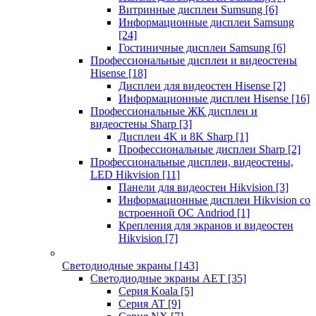
Витринные дисплеи Sumsung
[6]
Информационные дисплеи Samsung
[24]
Гостиничные дисплеи Samsung
[6]
Профессиональные дисплеи и видеостены
Hisense
[18]
Дисплеи для видеостен Hisense
[2]
Информационные дисплеи Hisense
[16]
Профессиональные ЖК дисплеи и
видеостены Sharp
[3]
Дисплеи 4K и 8K Sharp
[1]
Профессиональные дисплеи Sharp
[2]
Профессиональные дисплеи, видеостены,
LED Hikvision
[11]
Панели для видеостен Hikvision
[3]
Информационные дисплеи Hikvision со
встроенной ОС Andriod
[1]
Крепления для экранов и видеостен
Hikvision
[7]
Светодиодные экраны
[143]
Светодиодные экраны AET
[35]
Cерия Koala
[5]
Серия AT
[9]