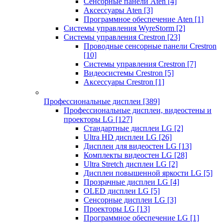
Сенсорные панели Aten
[4]
Аксессуары Aten
[3]
Программное обеспечение Aten
[1]
Системы управления WyreStorm
[2]
Системы управления Crestron
[23]
Проводные сенсорные панели Crestron
[10]
Системы управления Crestron
[7]
Видеосистемы Crestron
[5]
Аксессуары Crestron
[1]
Профессиональные дисплеи
[389]
Профессиональные дисплеи, видеостены и
проекторы LG
[127]
Стандартные дисплеи LG
[2]
Ultra HD дисплеи LG
[26]
Дисплеи для видеостен LG
[13]
Комплекты видеостен LG
[28]
Ultra Stretch дисплеи LG
[2]
Дисплеи повышенной яркости LG
[5]
Прозрачные дисплеи LG
[4]
OLED дисплеи LG
[5]
Сенсорные дисплеи LG
[3]
Проекторы LG
[13]
Программное обеспечение LG
[1]