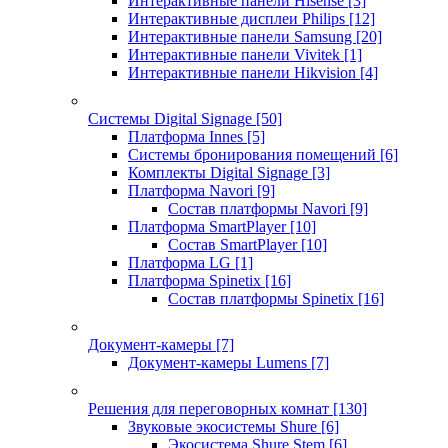
Интерактивные панели Hisense
[3]
Интерактивные дисплеи Philips
[12]
Интерактивные панели Samsung
[20]
Интерактивные панели Vivitek
[1]
Интерактивные панели Hikvision
[4]
Системы Digital Signage
[50]
Платформа Innes
[5]
Системы бронирования помещений
[6]
Комплекты Digital Signage
[3]
Платформа Navori
[9]
Состав платформы Navori
[9]
Платформа SmartPlayer
[10]
Состав SmartPlayer
[10]
Платформа LG
[1]
Платформа Spinetix
[16]
Состав платформы Spinetix
[16]
Документ-камеры
[7]
Документ-камеры Lumens
[7]
Решения для переговорных комнат
[130]
Звуковые экосистемы Shure
[6]
Экосистема Shure Stem
[6]