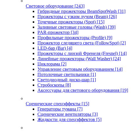
Световое оборудование
[243]
Гибридные прожекторы BeamSpotWash
[31]
Прожекторы с узким лучом (Beam)
[26]
Точечные прожекторы (Spot)
[15]
Заливные световые головы (Wash)
[39]
PAR-прожектор
[34]
Профильные прожекторы (Profile)
[9]
Прожектор следящего света (FollowSpot)
[2]
LED-бар (Bar)
[4]
Прожекторы с линзой Френеля (Fresnel)
[14]
Линейные прожекторы (Wall Washer)
[24]
Циклорама
[2]
Управление световым оборудованием
[14]
Потолочные светильники
[1]
Светодиодный диско-шар
[1]
Стробоскопы
[8]
Аксессуары для светового оборудования
[19]
Сценические спецэффекты
[15]
Генераторы тумана
[7]
Сценические вентиляторы
[3]
Жидкости для спецэффектов
[5]