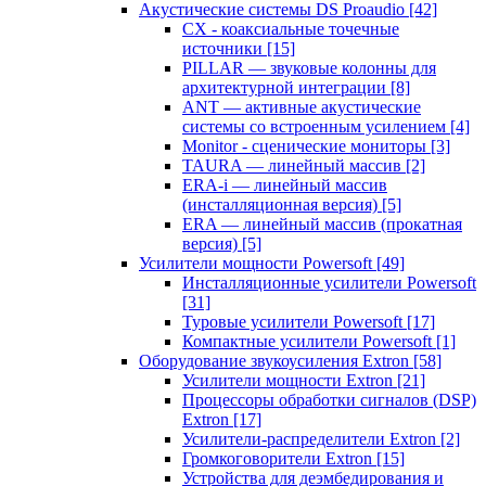
Акустические системы DS Proaudio
[42]
CX - коаксиальные точечные
источники
[15]
PILLAR — звуковые колонны для
архитектурной интеграции
[8]
ANT — активные акустические
системы со встроенным усилением
[4]
Monitor - сценические мониторы
[3]
TAURA — линейный массив
[2]
ERA-i — линейный массив
(инсталляционная версия)
[5]
ERA — линейный массив (прокатная
версия)
[5]
Усилители мощности Powersoft
[49]
Инсталляционные усилители Powersoft
[31]
Туровые усилители Powersoft
[17]
Компактные усилители Powersoft
[1]
Оборудование звукоусиления Extron
[58]
Усилители мощности Extron
[21]
Процессоры обработки сигналов (DSP)
Extron
[17]
Усилители-распределители Extron
[2]
Громкоговорители Extron
[15]
Устройства для деэмбедирования и