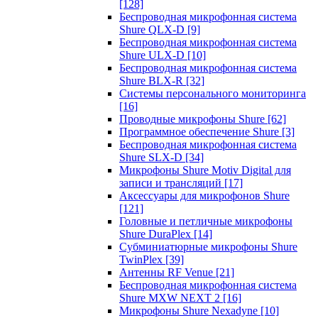
[128]
Беспроводная микрофонная система
Shure QLX-D
[9]
Беспроводная микрофонная система
Shure ULX-D
[10]
Беспроводная микрофонная система
Shure BLX-R
[32]
Системы персонального мониторинга
[16]
Проводные микрофоны Shure
[62]
Программное обеспечение Shure
[3]
Беспроводная микрофонная система
Shure SLX-D
[34]
Микрофоны Shure Motiv Digital для
записи и трансляций
[17]
Аксессуары для микрофонов Shure
[121]
Головные и петличные микрофоны
Shure DuraPlex
[14]
Субминиатюрные микрофоны Shure
TwinPlex
[39]
Антенны RF Venue
[21]
Беспроводная микрофонная система
Shure MXW NEXT 2
[16]
Микрофоны Shure Nexadyne
[10]