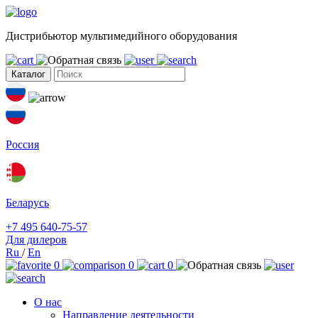
Дистрибьютор мультимедийного оборудования
Каталог
Россия
Беларусь
+7 495 640-75-57
Для дилеров
Ru
/
En
0
0
0
О нас
Направление деятельности