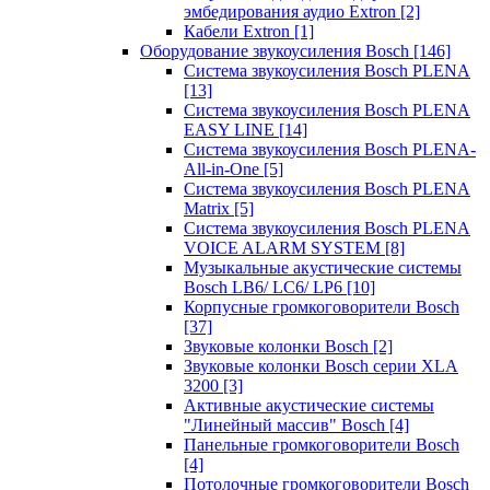
эмбедирования аудио Extron
[2]
Кабели Extron
[1]
Оборудование звукоусиления Bosch
[146]
Система звукоусиления Bosch PLENA
[13]
Система звукоусиления Bosch PLENA
EASY LINE
[14]
Система звукоусиления Bosch PLENA-
All-in-One
[5]
Система звукоусиления Bosch PLENA
Matrix
[5]
Система звукоусиления Bosch PLENA
VOICE ALARM SYSTEM
[8]
Музыкальные акустические системы
Bosch LB6/ LC6/ LP6
[10]
Корпусные громкоговорители Bosch
[37]
Звуковые колонки Bosch
[2]
Звуковые колонки Bosch серии XLA
3200
[3]
Активные акустические системы
"Линейный массив" Bosch
[4]
Панельные громкоговорители Bosch
[4]
Потолочные громкоговорители Bosch