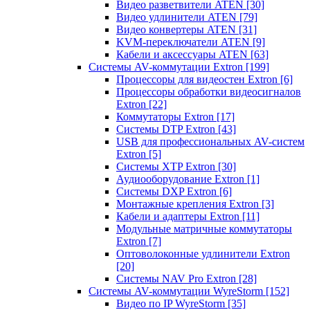
Видео разветвители ATEN
[30]
Видео удлинители ATEN
[79]
Видео конвертеры ATEN
[31]
KVM-переключатели ATEN
[9]
Кабели и аксессуары ATEN
[63]
Системы AV-коммутации Extron
[199]
Процессоры для видеостен Extron
[6]
Процессоры обработки видеосигналов
Extron
[22]
Коммутаторы Extron
[17]
Системы DTP Extron
[43]
USB для профессиональных AV-систем
Extron
[5]
Системы XTP Extron
[30]
Аудиооборудование Extron
[1]
Системы DXP Extron
[6]
Монтажные крепления Extron
[3]
Кабели и адаптеры Extron
[11]
Модульные матричные коммутаторы
Extron
[7]
Оптоволоконные удлинители Extron
[20]
Системы NAV Pro Extron
[28]
Системы AV-коммутации WyreStorm
[152]
Видео по IP WyreStorm
[35]