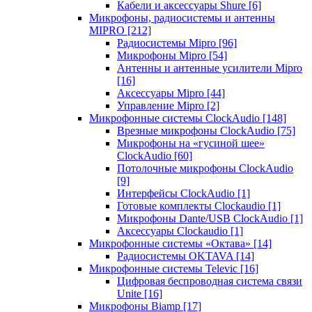
Кабели и аксессуары Shure
[6]
Микрофоны, радиосистемы и антенны
MIPRO
[212]
Радиосистемы Mipro
[96]
Микрофоны Mipro
[54]
Антенны и антенные усилители Mipro
[16]
Аксессуары Mipro
[44]
Управление Mipro
[2]
Микрофонные системы ClockAudio
[148]
Врезные микрофоны ClockAudio
[75]
Микрофоны на «гусиной шее»
ClockAudio
[60]
Потолочные микрофоны ClockAudio
[9]
Интерфейсы ClockAudio
[1]
Готовые комплекты Clockaudio
[1]
Микрофоны Dante/USB ClockAudio
[1]
Аксессуары Clockaudio
[1]
Микрофонные системы «Октава»
[14]
Радиосистемы OKTAVA
[14]
Микрофонные системы Televic
[16]
Цифровая беспроводная система связи
Unite
[16]
Микрофоны Biamp
[17]