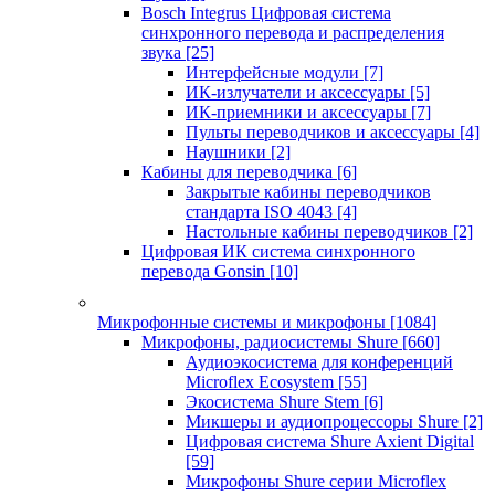
Bosch Integrus Цифровая система
синхронного перевода и распределения
звука
[25]
Интерфейсные модули
[7]
ИК-излучатели и аксессуары
[5]
ИК-приемники и аксессуары
[7]
Пульты переводчиков и аксессуары
[4]
Наушники
[2]
Кабины для переводчика
[6]
Закрытые кабины переводчиков
стандарта ISO 4043
[4]
Настольные кабины переводчиков
[2]
Цифровая ИК система синхронного
перевода Gonsin
[10]
Микрофонные системы и микрофоны
[1084]
Микрофоны, радиосистемы Shure
[660]
Аудиоэкосистема для конференций
Microflex Ecosystem
[55]
Экосистема Shure Stem
[6]
Микшеры и аудиопроцессоры Shure
[2]
Цифровая система Shure Axient Digital
[59]
Микрофоны Shure серии Microflex