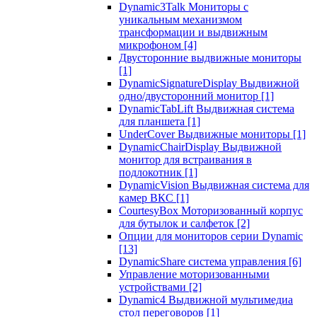
Dynamic3Talk Мониторы с
уникальным механизмом
трансформации и выдвижным
микрофоном
[4]
Двусторонние выдвижные мониторы
[1]
DynamicSignatureDisplay Выдвижной
одно/двусторонний монитор
[1]
DynamicTabLift Выдвижная система
для планшета
[1]
UnderCover Выдвижные мониторы
[1]
DynamicChairDisplay Выдвижной
монитор для встраивания в
подлокотник
[1]
DynamicVision Выдвижная система для
камер ВКС
[1]
CourtesyBox Моторизованный корпус
для бутылок и салфеток
[2]
Опции для мониторов серии Dynamic
[13]
DynamicShare система управления
[6]
Управление моторизованными
устройствами
[2]
Dynamic4 Выдвижной мультимедиа
стол переговоров
[1]