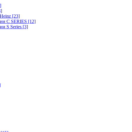
]
8]
-Heinz
[23]
ерии C SERIES
[12]
ии S Series
[3]
]