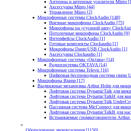
Антенны и антенные усилители Mipro
[
Аксессуары Mipro
[44]
Управление Mipro
[2]
Микрофонные системы ClockAudio
[148]
Врезные микрофоны ClockAudio
[75]
Микрофоны на «гусиной шее» ClockAu
Потолочные микрофоны ClockAudio
[9]
Интерфейсы ClockAudio
[1]
Готовые комплекты Clockaudio
[1]
Микрофоны Dante/USB ClockAudio
[1]
Аксессуары Clockaudio
[1]
Микрофонные системы «Октава»
[14]
Радиосистемы OKTAVA
[14]
Микрофонные системы Televic
[16]
Цифровая беспроводная система связи U
Микрофоны Biamp
[17]
Выдвижные механизмы Arthur Holm для микр
Лифтовая система DynamicTalk для ми
Лифтовая система DynamicTalkH для м
Лифтовая система DynamicTalk UnderCo
Пассивная система MicConnect для мик
Лифтовая система DynamicTalkB для на
Встраиваемые громкоговорители Arthu
Оборудование звукоусиления
[1150]