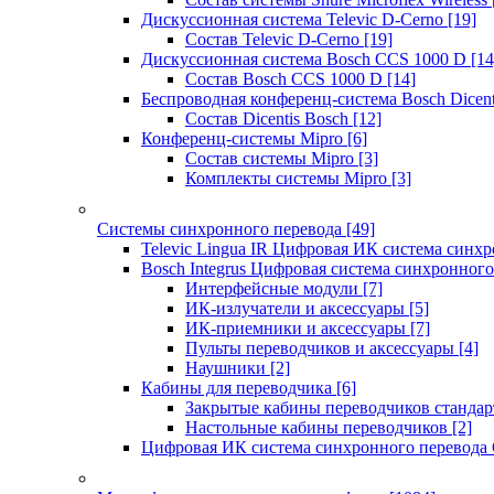
Дискуссионная система Televic D-Cerno
[19]
Состав Televic D-Cerno
[19]
Дискуссионная система Bosch CCS 1000 D
[14
Состав Bosch CCS 1000 D
[14]
Беспроводная конференц-система Bosch Dicen
Состав Dicentis Bosch
[12]
Конференц-системы Mipro
[6]
Состав системы Mipro
[3]
Комплекты системы Mipro
[3]
Системы синхронного перевода
[49]
Televic Lingua IR Цифровая ИК система синхр
Bosch Integrus Цифровая система синхронного
Интерфейсные модули
[7]
ИК-излучатели и аксессуары
[5]
ИК-приемники и аксессуары
[7]
Пульты переводчиков и аксессуары
[4]
Наушники
[2]
Кабины для переводчика
[6]
Закрытые кабины переводчиков стандар
Настольные кабины переводчиков
[2]
Цифровая ИК система синхронного перевода