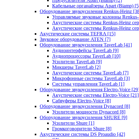
Предусилители Apart (Biamp)
[2]
Кабельные органайзеры Apart (Biamp)
[5
Оборудование звукоусиления Renkus-Heinz
[3
Управляемые звуковые колонны Renkus
Акустические системы Renkus-Heinz с
Акустические системы Renkus-Heinz сер
Акустические системы TEFRA
[15]
Звуковое оборудование ATEN
[7]
Оборудование звукоусиления TaverLab
[41]
Аудиоинтерфейсы TaverLab
[9]
Аудиопроцессоры TaverLab
[10]
Усилители TaverLab
[9]
Микшеры TaverLab
[2]
Акустические системы TaverLab
[7]
Микрофонные системы TaverLab
[3]
Системы управления TaverLab
[1]
Оборудование звукоусиления Electro-Voice
[29
Акустические системы Electro-Voice
[21]
Сабвуферы Electro-Voice
[8]
Оборудование звукоусиления Dynacord
[8]
Усилители мощности Dynacord
[8]
Оборудование звукоусиления SHURE
[9]
Усилители Shure
[1]
Громкоговорители Shure
[8]
Акустические системы DS Proaudio
[42]