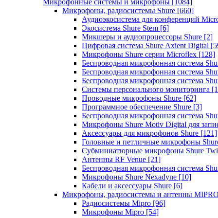
Микрофонные системы и микрофоны
[1084]
Микрофоны, радиосистемы Shure
[660]
Аудиоэкосистема для конференций Micro
Экосистема Shure Stem
[6]
Микшеры и аудиопроцессоры Shure
[2]
Цифровая система Shure Axient Digital
[5
Микрофоны Shure серии Microflex
[128]
Беспроводная микрофонная система Sh
Беспроводная микрофонная система Sh
Беспроводная микрофонная система Sh
Системы персонального мониторинга
[1
Проводные микрофоны Shure
[62]
Программное обеспечение Shure
[3]
Беспроводная микрофонная система Sh
Микрофоны Shure Motiv Digital для зап
Аксессуары для микрофонов Shure
[121]
Головные и петличные микрофоны Shur
Субминиатюрные микрофоны Shure Twi
Антенны RF Venue
[21]
Беспроводная микрофонная система S
Микрофоны Shure Nexadyne
[10]
Кабели и аксессуары Shure
[6]
Микрофоны, радиосистемы и антенны MIPR
Радиосистемы Mipro
[96]
Микрофоны Mipro
[54]