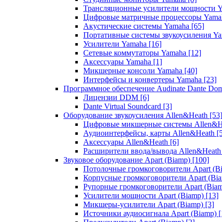
Трансляционные усилители мощности 
Цифровые матричные процессоры Yam
Акустические системы Yamaha
[65]
Портативные системы звукоусиления Y
Усилители Yamaha
[16]
Сетевые коммутаторы Yamaha
[12]
Аксессуары Yamaha
[1]
Микшерные консоли Yamaha
[40]
Интерфейсы и конвертеры Yamaha
[23]
Программное обеспечение Audinate Dante Do
Лицензии DDM
[6]
Dante Virtual Soundcard
[3]
Оборудование звукоусиления Allen&Heath
[53
Цифровые микшерные системы Allen&
Аудиоинтерфейсы, карты Allen&Heath
[
Аксессуары Allen&Heath
[6]
Расширители ввода/вывода Allen&Heat
Звуковое оборудование Apart (Biamp)
[100]
Потолочные громкоговорители Apart (B
Корпусные громкоговорители Apart (Bi
Рупорные громкоговорители Apart (Bia
Усилители мощности Apart (Biamp)
[13]
Микшеры-усилители Apart (Biamp)
[3]
Источники аудиосигнала Apart (Biamp)
[