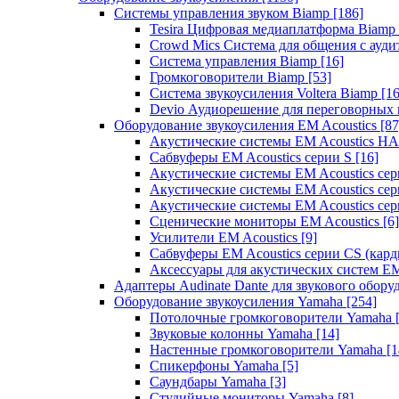
Системы управления звуком Biamp
[186]
Tesira Цифровая медиаплатформа Biamp
Crowd Mics Система для общения с ауд
Система управления Biamp
[16]
Громкоговорители Biamp
[53]
Система звукоусиления Voltera Biamp
[16
Devio Аудиорешение для переговорных
Оборудование звукоусиления EM Acoustics
[87
Акустические системы EM Acoustics 
Сабвуферы EM Acoustics серии S
[16]
Акустические системы EM Acoustics с
Акустические системы EM Acoustics сер
Акустические системы EM Acoustics сер
Сценические мониторы EM Acoustics
[6]
Усилители EM Acoustics
[9]
Сабвуферы EM Acoustics серии CS (кар
Аксессуары для акустических систем EM
Адаптеры Audinate Dante для звукового обор
Оборудование звукоусиления Yamaha
[254]
Потолочные громкоговорители Yamaha
Звуковые колонны Yamaha
[14]
Настенные громкоговорители Yamaha
[1
Спикерфоны Yamaha
[5]
Саундбары Yamaha
[3]
Студийные мониторы Yamaha
[8]