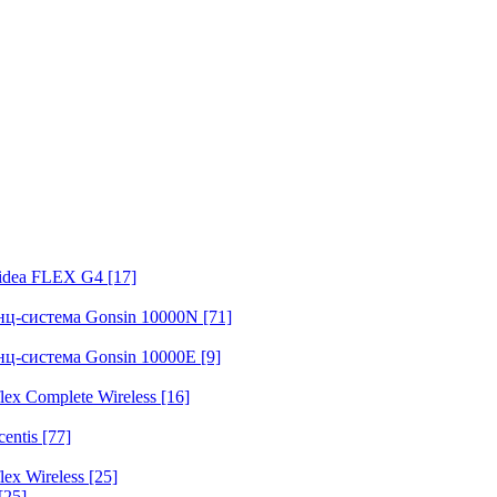
fidea FLEX G4
[17]
нц-система Gonsin 10000N
[71]
нц-система Gonsin 10000E
[9]
ex Complete Wireless
[16]
entis
[77]
ex Wireless
[25]
[25]