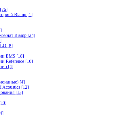
[76]
иторией Biamp
[1]
]
 комнат Biamp
[24]
]
HALO
[8]
ерии EMS
[18]
ии Reference
[10]
ии i
[4]
диоидные)
[4]
 Acoustics
[12]
удования
[13]
[20]
4]