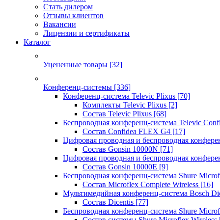
Стать дилером
Отзывы клиентов
Вакансии
Лицензии и сертификаты
Каталог
Уцененные товары
[32]
Конференц-системы
[336]
Конференц-система Televic Plixus
[70]
Комплекты Televic Plixus
[2]
Состав Televic Plixus
[68]
Беспроводная конференц-система Televic Con
Состав Confidea FLEX G4
[17]
Цифровая проводная и беспроводная конфере
Состав Gonsin 10000N
[71]
Цифровая проводная и беспроводная конфере
Состав Gonsin 10000E
[9]
Беспроводная конференц-система Shure Microfl
Состав Microflex Complete Wireless
[16]
Мультимедийная конференц-система Bosch Dic
Состав Dicentis
[77]
Беспроводная конференц-система Shure Microfl
Состав системы Shure Microflex Wireless