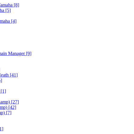
Yamaha
[8]
aha
[5]
amaha
[4]
main Manager
[9]
]
Heath
[41]
5]
h
[1]
iamp)
[27]
amp)
[42]
mp)
[7]
1]