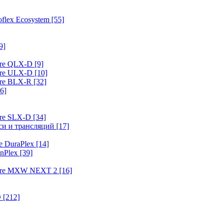
flex Ecosystem
[55]
9]
ure QLX-D
[9]
ure ULX-D
[10]
ure BLX-R
[32]
6]
ure SLX-D
[34]
иси и трансляций
[17]
e DuraPlex
[14]
nPlex
[39]
hure MXW NEXT 2
[16]
O
[212]