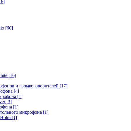
16]
dio
[60]
nite
[16]
офонов и громкоговорителей
[17]
крофона
[4]
икрофона
[1]
ver
[3]
рофона
[1]
стольного микрофона
[1]
r Holm
[1]