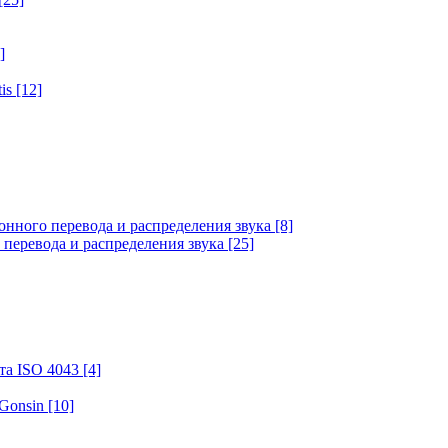
]
tis
[12]
онного перевода и распределения звука
[8]
 перевода и распределения звука
[25]
та ISO 4043
[4]
 Gonsin
[10]