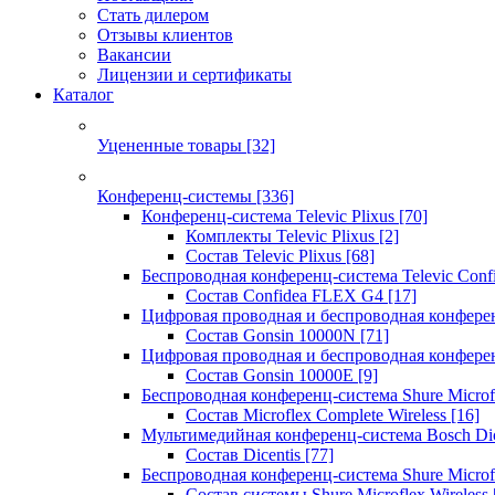
Стать дилером
Отзывы клиентов
Вакансии
Лицензии и сертификаты
Каталог
Уцененные товары
[32]
Конференц-системы
[336]
Конференц-система Televic Plixus
[70]
Комплекты Televic Plixus
[2]
Состав Televic Plixus
[68]
Беспроводная конференц-система Televic Con
Состав Confidea FLEX G4
[17]
Цифровая проводная и беспроводная конфере
Состав Gonsin 10000N
[71]
Цифровая проводная и беспроводная конфере
Состав Gonsin 10000E
[9]
Беспроводная конференц-система Shure Microfl
Состав Microflex Complete Wireless
[16]
Мультимедийная конференц-система Bosch Dic
Состав Dicentis
[77]
Беспроводная конференц-система Shure Microfl
Состав системы Shure Microflex Wireless