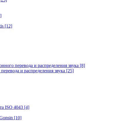
]
tis
[12]
онного перевода и распределения звука
[8]
 перевода и распределения звука
[25]
та ISO 4043
[4]
 Gonsin
[10]