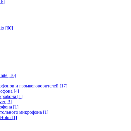
16]
dio
[60]
nite
[16]
офонов и громкоговорителей
[17]
крофона
[4]
икрофона
[1]
ver
[3]
рофона
[1]
стольного микрофона
[1]
r Holm
[1]