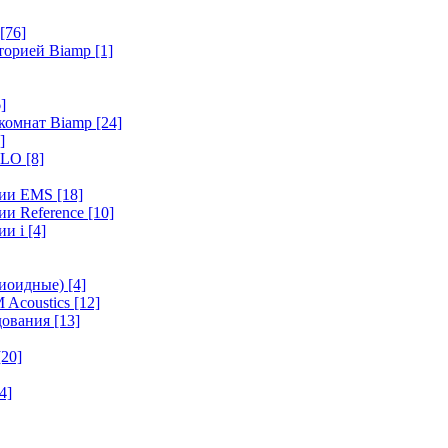
[76]
иторией Biamp
[1]
]
 комнат Biamp
[24]
]
HALO
[8]
ерии EMS
[18]
ии Reference
[10]
ии i
[4]
диоидные)
[4]
 Acoustics
[12]
удования
[13]
[20]
4]