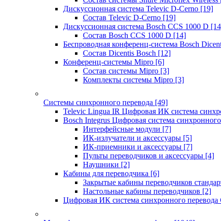
Дискуссионная система Televic D-Cerno
[19]
Состав Televic D-Cerno
[19]
Дискуссионная система Bosch CCS 1000 D
[14
Состав Bosch CCS 1000 D
[14]
Беспроводная конференц-система Bosch Dicen
Состав Dicentis Bosch
[12]
Конференц-системы Mipro
[6]
Состав системы Mipro
[3]
Комплекты системы Mipro
[3]
Системы синхронного перевода
[49]
Televic Lingua IR Цифровая ИК система синхр
Bosch Integrus Цифровая система синхронного
Интерфейсные модули
[7]
ИК-излучатели и аксессуары
[5]
ИК-приемники и аксессуары
[7]
Пульты переводчиков и аксессуары
[4]
Наушники
[2]
Кабины для переводчика
[6]
Закрытые кабины переводчиков стандар
Настольные кабины переводчиков
[2]
Цифровая ИК система синхронного перевода