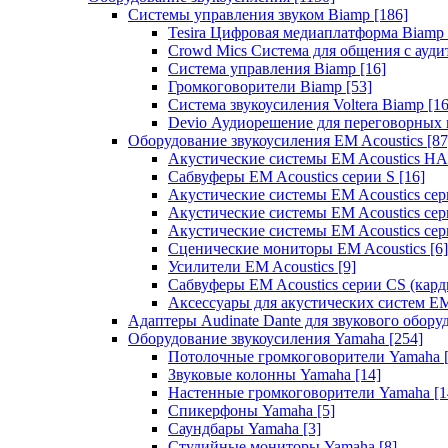
Системы управления звуком Biamp
[186]
Tesira Цифровая медиаплатформа Biamp
Crowd Mics Система для общения с ауд
Система управления Biamp
[16]
Громкоговорители Biamp
[53]
Система звукоусиления Voltera Biamp
[16
Devio Аудиорешение для переговорных
Оборудование звукоусиления EM Acoustics
[87
Акустические системы EM Acoustics 
Сабвуферы EM Acoustics серии S
[16]
Акустические системы EM Acoustics с
Акустические системы EM Acoustics сер
Акустические системы EM Acoustics сер
Сценические мониторы EM Acoustics
[6]
Усилители EM Acoustics
[9]
Сабвуферы EM Acoustics серии CS (кар
Аксессуары для акустических систем EM
Адаптеры Audinate Dante для звукового обор
Оборудование звукоусиления Yamaha
[254]
Потолочные громкоговорители Yamaha
Звуковые колонны Yamaha
[14]
Настенные громкоговорители Yamaha
[1
Спикерфоны Yamaha
[5]
Саундбары Yamaha
[3]
Студийные мониторы Yamaha
[8]