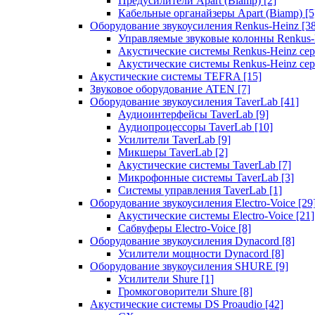
Предусилители Apart (Biamp)
[2]
Кабельные органайзеры Apart (Biamp)
[5
Оборудование звукоусиления Renkus-Heinz
[3
Управляемые звуковые колонны Renkus
Акустические системы Renkus-Heinz с
Акустические системы Renkus-Heinz сер
Акустические системы TEFRA
[15]
Звуковое оборудование ATEN
[7]
Оборудование звукоусиления TaverLab
[41]
Аудиоинтерфейсы TaverLab
[9]
Аудиопроцессоры TaverLab
[10]
Усилители TaverLab
[9]
Микшеры TaverLab
[2]
Акустические системы TaverLab
[7]
Микрофонные системы TaverLab
[3]
Системы управления TaverLab
[1]
Оборудование звукоусиления Electro-Voice
[29
Акустические системы Electro-Voice
[21]
Сабвуферы Electro-Voice
[8]
Оборудование звукоусиления Dynacord
[8]
Усилители мощности Dynacord
[8]
Оборудование звукоусиления SHURE
[9]
Усилители Shure
[1]
Громкоговорители Shure
[8]
Акустические системы DS Proaudio
[42]