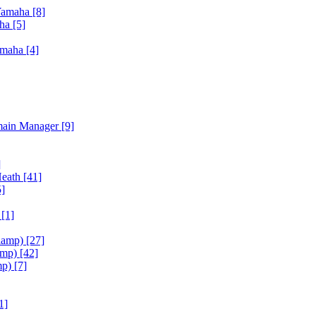
Yamaha
[8]
aha
[5]
amaha
[4]
main Manager
[9]
]
Heath
[41]
5]
h
[1]
iamp)
[27]
amp)
[42]
mp)
[7]
1]