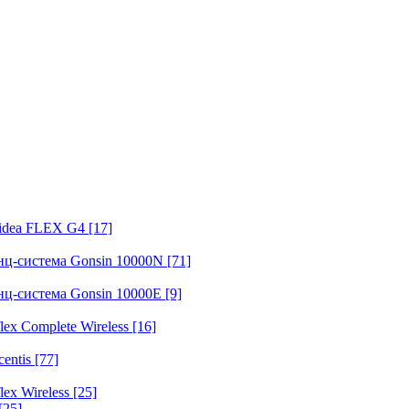
fidea FLEX G4
[17]
нц-система Gonsin 10000N
[71]
нц-система Gonsin 10000E
[9]
ex Complete Wireless
[16]
entis
[77]
ex Wireless
[25]
[25]