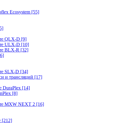
flex Ecosystem
[55]
5]
ure QLX-D
[9]
ure ULX-D
[10]
ure BLX-R
[32]
6]
ure SLX-D
[34]
иси и трансляций
[17]
e DuraPlex
[14]
nPlex
[8]
hure MXW NEXT 2
[16]
O
[212]