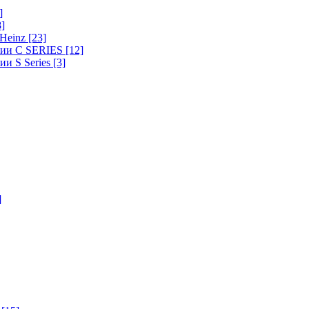
]
8]
-Heinz
[23]
ерии C SERIES
[12]
ии S Series
[3]
]