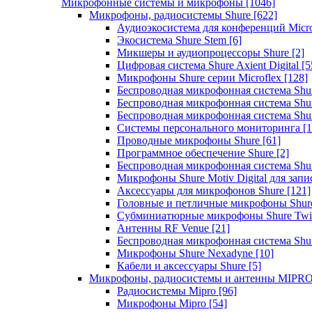
Микрофонные системы и микрофоны
[1046]
Микрофоны, радиосистемы Shure
[622]
Аудиоэкосистема для конференций Micro
Экосистема Shure Stem
[6]
Микшеры и аудиопроцессоры Shure
[2]
Цифровая система Shure Axient Digital
[5
Микрофоны Shure серии Microflex
[128]
Беспроводная микрофонная система Sh
Беспроводная микрофонная система Sh
Беспроводная микрофонная система Sh
Системы персонального мониторинга
[1
Проводные микрофоны Shure
[61]
Программное обеспечение Shure
[2]
Беспроводная микрофонная система Sh
Микрофоны Shure Motiv Digital для зап
Аксессуары для микрофонов Shure
[121]
Головные и петличные микрофоны Shur
Субминиатюрные микрофоны Shure Twi
Антенны RF Venue
[21]
Беспроводная микрофонная система S
Микрофоны Shure Nexadyne
[10]
Кабели и аксессуары Shure
[5]
Микрофоны, радиосистемы и антенны MIPR
Радиосистемы Mipro
[96]
Микрофоны Mipro
[54]