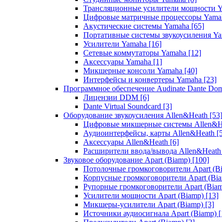
Трансляционные усилители мощности 
Цифровые матричные процессоры Yam
Акустические системы Yamaha
[65]
Портативные системы звукоусиления Y
Усилители Yamaha
[16]
Сетевые коммутаторы Yamaha
[12]
Аксессуары Yamaha
[1]
Микшерные консоли Yamaha
[40]
Интерфейсы и конвертеры Yamaha
[23]
Программное обеспечение Audinate Dante Do
Лицензии DDM
[6]
Dante Virtual Soundcard
[3]
Оборудование звукоусиления Allen&Heath
[53
Цифровые микшерные системы Allen&
Аудиоинтерфейсы, карты Allen&Heath
[
Аксессуары Allen&Heath
[6]
Расширители ввода/вывода Allen&Heat
Звуковое оборудование Apart (Biamp)
[100]
Потолочные громкоговорители Apart (B
Корпусные громкоговорители Apart (Bi
Рупорные громкоговорители Apart (Bia
Усилители мощности Apart (Biamp)
[13]
Микшеры-усилители Apart (Biamp)
[3]
Источники аудиосигнала Apart (Biamp)
[