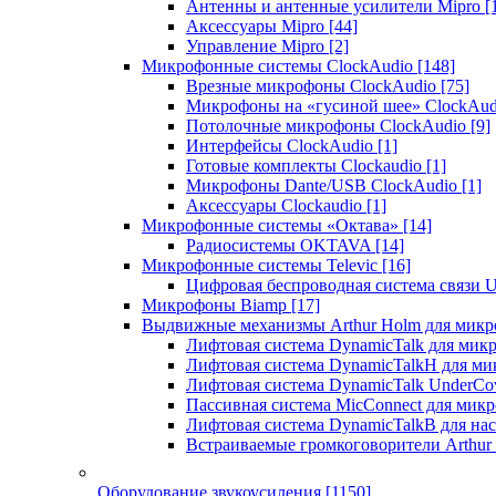
Антенны и антенные усилители Mipro
[
Аксессуары Mipro
[44]
Управление Mipro
[2]
Микрофонные системы ClockAudio
[148]
Врезные микрофоны ClockAudio
[75]
Микрофоны на «гусиной шее» ClockAu
Потолочные микрофоны ClockAudio
[9]
Интерфейсы ClockAudio
[1]
Готовые комплекты Clockaudio
[1]
Микрофоны Dante/USB ClockAudio
[1]
Аксессуары Clockaudio
[1]
Микрофонные системы «Октава»
[14]
Радиосистемы OKTAVA
[14]
Микрофонные системы Televic
[16]
Цифровая беспроводная система связи U
Микрофоны Biamp
[17]
Выдвижные механизмы Arthur Holm для микр
Лифтовая система DynamicTalk для ми
Лифтовая система DynamicTalkH для м
Лифтовая система DynamicTalk UnderCo
Пассивная система MicConnect для мик
Лифтовая система DynamicTalkB для на
Встраиваемые громкоговорители Arthu
Оборудование звукоусиления
[1150]