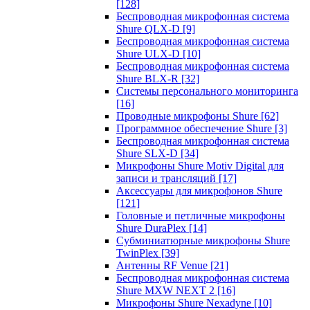
[128]
Беспроводная микрофонная система
Shure QLX-D
[9]
Беспроводная микрофонная система
Shure ULX-D
[10]
Беспроводная микрофонная система
Shure BLX-R
[32]
Системы персонального мониторинга
[16]
Проводные микрофоны Shure
[62]
Программное обеспечение Shure
[3]
Беспроводная микрофонная система
Shure SLX-D
[34]
Микрофоны Shure Motiv Digital для
записи и трансляций
[17]
Аксессуары для микрофонов Shure
[121]
Головные и петличные микрофоны
Shure DuraPlex
[14]
Субминиатюрные микрофоны Shure
TwinPlex
[39]
Антенны RF Venue
[21]
Беспроводная микрофонная система
Shure MXW NEXT 2
[16]
Микрофоны Shure Nexadyne
[10]