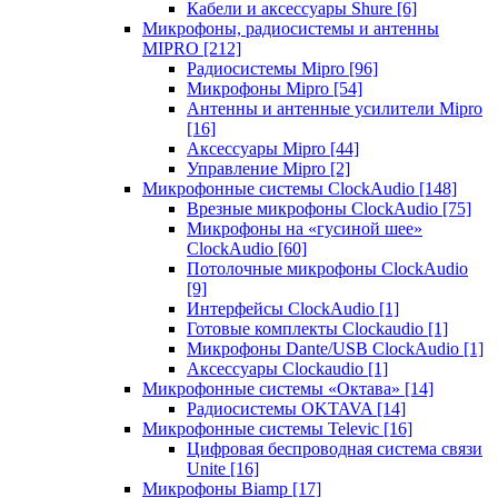
Кабели и аксессуары Shure
[6]
Микрофоны, радиосистемы и антенны
MIPRO
[212]
Радиосистемы Mipro
[96]
Микрофоны Mipro
[54]
Антенны и антенные усилители Mipro
[16]
Аксессуары Mipro
[44]
Управление Mipro
[2]
Микрофонные системы ClockAudio
[148]
Врезные микрофоны ClockAudio
[75]
Микрофоны на «гусиной шее»
ClockAudio
[60]
Потолочные микрофоны ClockAudio
[9]
Интерфейсы ClockAudio
[1]
Готовые комплекты Clockaudio
[1]
Микрофоны Dante/USB ClockAudio
[1]
Аксессуары Clockaudio
[1]
Микрофонные системы «Октава»
[14]
Радиосистемы OKTAVA
[14]
Микрофонные системы Televic
[16]
Цифровая беспроводная система связи
Unite
[16]
Микрофоны Biamp
[17]