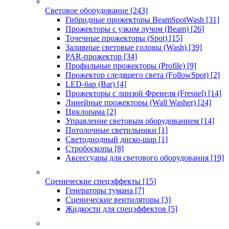
Световое оборудование
[243]
Гибридные прожекторы BeamSpotWash
[31]
Прожекторы с узким лучом (Beam)
[26]
Точечные прожекторы (Spot)
[15]
Заливные световые головы (Wash)
[39]
PAR-прожектор
[34]
Профильные прожекторы (Profile)
[9]
Прожектор следящего света (FollowSpot)
[2]
LED-бар (Bar)
[4]
Прожекторы с линзой Френеля (Fresnel)
[14]
Линейные прожекторы (Wall Washer)
[24]
Циклорама
[2]
Управление световым оборудованием
[14]
Потолочные светильники
[1]
Светодиодный диско-шар
[1]
Стробоскопы
[8]
Аксессуары для светового оборудования
[19]
Сценические спецэффекты
[15]
Генераторы тумана
[7]
Сценические вентиляторы
[3]
Жидкости для спецэффектов
[5]