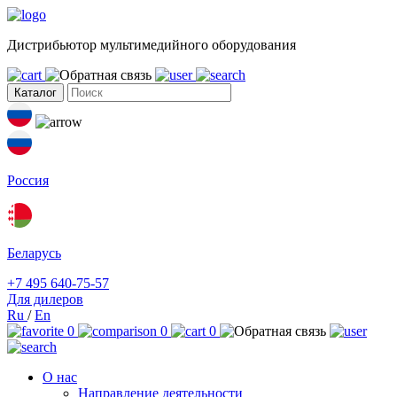
Дистрибьютор мультимедийного оборудования
Каталог
Россия
Беларусь
+7 495 640-75-57
Для дилеров
Ru
/
En
0
0
0
О нас
Направление деятельности