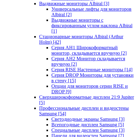
Выдвижные мониторы Albiral
[3]
Универсальные лифты для мониторов
Albiral
[2]
Выдвижные мониторы с
фиксированным углом наклона Albiral
[1]
Стационарные мониторы Albiral (Arthur
Holm)
[42]
Серия AH1 Широкоформатный
монитор, складывается вручную
[2]
Серия AH2 Монитор складывается
вручную
[2]
Серия RISE Настенные мониторы
[14]
Серия DROP Мониторы для установки
в стену
[15]
Опции для мониторов серии RISE и
DROP
[9]
Сверхширокоформатные дисплеи 21:9 Jupiter
[5]
Профессиональные дисплеи и видеостены
Samsung
[54]
Светодиодные экраны Samsung
[3]
Всепогодные дисплеи Samsung
[5]
Специальные дисплеи Samsung
[3]
Панели для видеостен Samsung
[7]