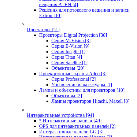
вещания ATEN
[4]
Решения для потокового вещания и записи
Extron
[10]
Проекторы
[51]
Проекторы Digital Projection
[38]
Серия M-Vision
[3]
Серия E-Vision
[9]
Серия Insight
[1]
Серия Titan
[4]
Серия Satellite
[1]
Объективы
[20]
Проекционные экраны Adeo
[3]
Серия Professional
[2]
Управление и аксессуары
[1]
Лампы и объективы для проекторов
[10]
Объективы
[2]
Лампы проекторов Hitachi, Maxell
[8]
Интерактивные устройства
[94]
* Интерактивные панели
[49]
OPS для интерактивных панелей
[2]
Интерактивные панели LG
[3]