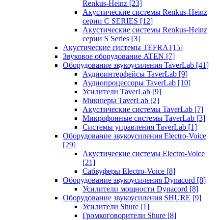
Renkus-Heinz
[23]
Акустические системы Renkus-Heinz
серии C SERIES
[12]
Акустические системы Renkus-Heinz
серии S Series
[3]
Акустические системы TEFRA
[15]
Звуковое оборудование ATEN
[7]
Оборудование звукоусиления TaverLab
[41]
Аудиоинтерфейсы TaverLab
[9]
Аудиопроцессоры TaverLab
[10]
Усилители TaverLab
[9]
Микшеры TaverLab
[2]
Акустические системы TaverLab
[7]
Микрофонные системы TaverLab
[3]
Системы управления TaverLab
[1]
Оборудование звукоусиления Electro-Voice
[29]
Акустические системы Electro-Voice
[21]
Сабвуферы Electro-Voice
[8]
Оборудование звукоусиления Dynacord
[8]
Усилители мощности Dynacord
[8]
Оборудование звукоусиления SHURE
[9]
Усилители Shure
[1]
Громкоговорители Shure
[8]