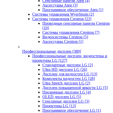
Сенсорные панели Aten
[4]
Аксессуары Aten
[3]
Программное обеспечение Aten
[1]
Системы управления WyreStorm
[2]
Системы управления Crestron
[23]
Проводные сенсорные панели Crestron
[10]
Системы управления Crestron
[7]
Видеосистемы Crestron
[5]
Аксессуары Crestron
[1]
Профессиональные дисплеи
[389]
Профессиональные дисплеи, видеостены и
проекторы LG
[127]
Стандартные дисплеи LG
[2]
Ultra HD дисплеи LG
[26]
Дисплеи для видеостен LG
[13]
Комплекты видеостен LG
[28]
Ultra Stretch дисплеи LG
[2]
Дисплеи повышенной яркости LG
[5]
Прозрачные дисплеи LG
[4]
OLED дисплеи LG
[5]
Сенсорные дисплеи LG
[3]
Проекторы LG
[13]
Программное обеспечение LG
[1]