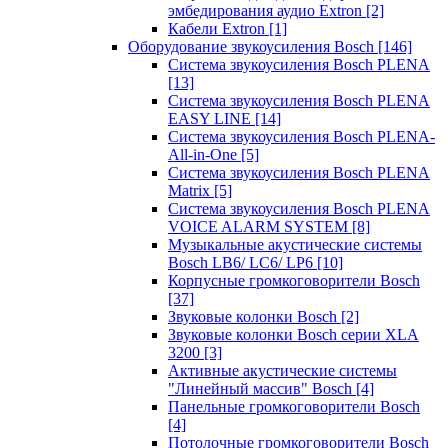
эмбедирования аудио Extron
[2]
Кабели Extron
[1]
Оборудование звукоусиления Bosch
[146]
Система звукоусиления Bosch PLENA
[13]
Система звукоусиления Bosch PLENA
EASY LINE
[14]
Система звукоусиления Bosch PLENA-
All-in-One
[5]
Система звукоусиления Bosch PLENA
Matrix
[5]
Система звукоусиления Bosch PLENA
VOICE ALARM SYSTEM
[8]
Музыкальные акустические системы
Bosch LB6/ LC6/ LP6
[10]
Корпусные громкоговорители Bosch
[37]
Звуковые колонки Bosch
[2]
Звуковые колонки Bosch серии XLA
3200
[3]
Активные акустические системы
"Линейный массив" Bosch
[4]
Панельные громкоговорители Bosch
[4]
Потолочные громкоговорители Bosch