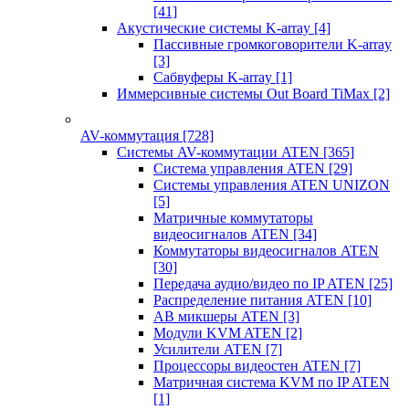
[41]
Акустические системы K-array
[4]
Пассивные громкоговорители K-array
[3]
Сабвуферы K-array
[1]
Иммерсивные системы Out Board TiMax
[2]
AV-коммутация
[728]
Системы AV-коммутации ATEN
[365]
Система управления ATEN
[29]
Системы управления ATEN UNIZON
[5]
Матричные коммутаторы
видеосигналов ATEN
[34]
Коммутаторы видеосигналов ATEN
[30]
Передача аудио/видео по IP ATEN
[25]
Распределение питания ATEN
[10]
АВ микшеры ATEN
[3]
Модули KVM ATEN
[2]
Усилители ATEN
[7]
Процессоры видеостен ATEN
[7]
Матричная система KVM по IP ATEN
[1]