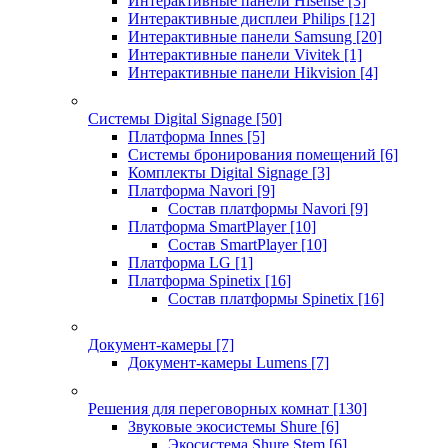
Интерактивные панели Hisense
[3]
Интерактивные дисплеи Philips
[12]
Интерактивные панели Samsung
[20]
Интерактивные панели Vivitek
[1]
Интерактивные панели Hikvision
[4]
Системы Digital Signage
[50]
Платформа Innes
[5]
Системы бронирования помещений
[6]
Комплекты Digital Signage
[3]
Платформа Navori
[9]
Состав платформы Navori
[9]
Платформа SmartPlayer
[10]
Состав SmartPlayer
[10]
Платформа LG
[1]
Платформа Spinetix
[16]
Состав платформы Spinetix
[16]
Документ-камеры
[7]
Документ-камеры Lumens
[7]
Решения для переговорных комнат
[130]
Звуковые экосистемы Shure
[6]
Экосистема Shure Stem
[6]