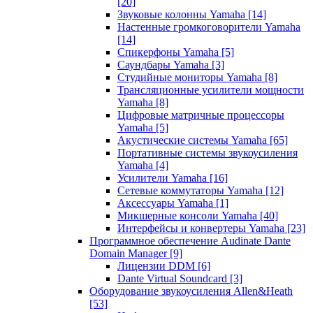
[20]
Звуковые колонны Yamaha
[14]
Настенные громкоговорители Yamaha
[14]
Спикерфоны Yamaha
[5]
Саундбары Yamaha
[3]
Студийные мониторы Yamaha
[8]
Трансляционные усилители мощности
Yamaha
[8]
Цифровые матричные процессоры
Yamaha
[5]
Акустические системы Yamaha
[65]
Портативные системы звукоусиления
Yamaha
[4]
Усилители Yamaha
[16]
Сетевые коммутаторы Yamaha
[12]
Аксессуары Yamaha
[1]
Микшерные консоли Yamaha
[40]
Интерфейсы и конвертеры Yamaha
[23]
Программное обеспечение Audinate Dante
Domain Manager
[9]
Лицензии DDM
[6]
Dante Virtual Soundcard
[3]
Оборудование звукоусиления Allen&Heath
[53]