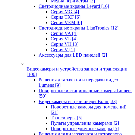
Медиа периметры
[2]
Светодиодные экраны Leyard
[16]
Серия MG
[4]
Серия TXF
[6]
Серия VEM
[6]
Светодиодные экраны LianTronics
[12]
Серия VA
[4]
Серия VL
[4]
Серия VH
[3]
Серия V
[1]
Аксессуары для LED панелей
[2]
Видеокамеры и устройства записи и трансляции
[106]
Решения для захвата и передачи видео
Lumens
[9]
Поворотные и стационарные камеры Lumens
[50]
Видеокамеры и трансиверы Bolin
[33]
Поворотные камеры для помещений
[21]
Трансиверы
[5]
Пульты управления камерами
[2]
Поворотные уличные камеры
[5]
Решения для видеозахвата и потокового