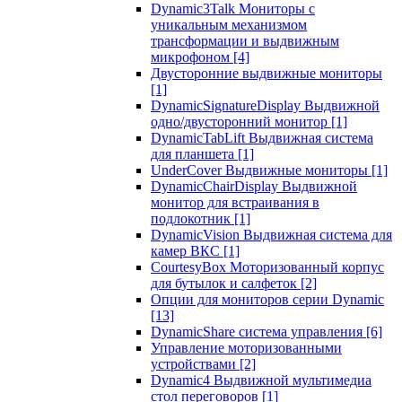
Dynamic3Talk Мониторы с
уникальным механизмом
трансформации и выдвижным
микрофоном
[4]
Двусторонние выдвижные мониторы
[1]
DynamicSignatureDisplay Выдвижной
одно/двусторонний монитор
[1]
DynamicTabLift Выдвижная система
для планшета
[1]
UnderCover Выдвижные мониторы
[1]
DynamicChairDisplay Выдвижной
монитор для встраивания в
подлокотник
[1]
DynamicVision Выдвижная система для
камер ВКС
[1]
CourtesyBox Моторизованный корпус
для бутылок и салфеток
[2]
Опции для мониторов серии Dynamic
[13]
DynamicShare система управления
[6]
Управление моторизованными
устройствами
[2]
Dynamic4 Выдвижной мультимедиа
стол переговоров
[1]