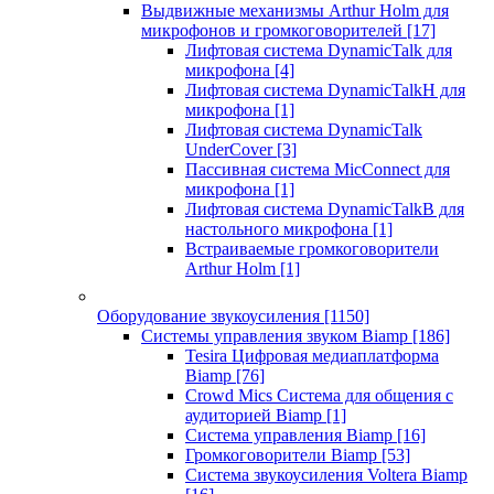
Выдвижные механизмы Arthur Holm для
микрофонов и громкоговорителей
[17]
Лифтовая система DynamicTalk для
микрофона
[4]
Лифтовая система DynamicTalkH для
микрофона
[1]
Лифтовая система DynamicTalk
UnderCover
[3]
Пассивная система MicConnect для
микрофона
[1]
Лифтовая система DynamicTalkB для
настольного микрофона
[1]
Встраиваемые громкоговорители
Arthur Holm
[1]
Оборудование звукоусиления
[1150]
Системы управления звуком Biamp
[186]
Tesira Цифровая медиаплатформа
Biamp
[76]
Crowd Mics Система для общения с
аудиторией Biamp
[1]
Система управления Biamp
[16]
Громкоговорители Biamp
[53]
Система звукоусиления Voltera Biamp