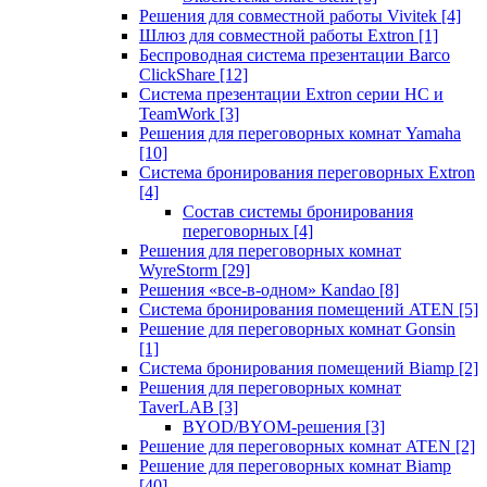
Решения для совместной работы Vivitek
[4]
Шлюз для совместной работы Extron
[1]
Беспроводная система презентации Barco
ClickShare
[12]
Система презентации Extron серии HC и
TeamWork
[3]
Решения для переговорных комнат Yamaha
[10]
Система бронирования переговорных Extron
[4]
Состав системы бронирования
переговорных
[4]
Решения для переговорных комнат
WyreStorm
[29]
Решения «все-в-одном» Kandao
[8]
Система бронирования помещений ATEN
[5]
Решение для переговорных комнат Gonsin
[1]
Система бронирования помещений Biamp
[2]
Решения для переговорных комнат
TaverLAB
[3]
BYOD/BYOM-решения
[3]
Решение для переговорных комнат ATEN
[2]
Решение для переговорных комнат Biamp
[40]