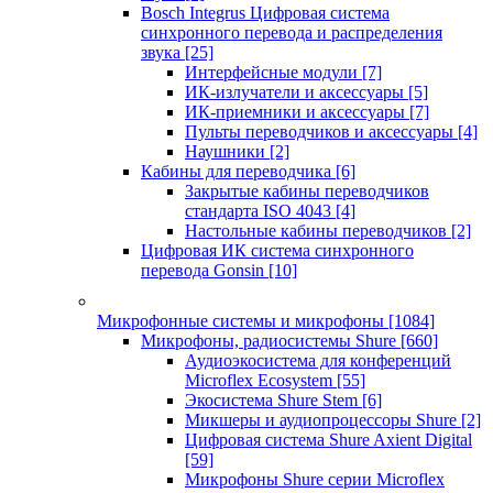
Bosch Integrus Цифровая система
синхронного перевода и распределения
звука
[25]
Интерфейсные модули
[7]
ИК-излучатели и аксессуары
[5]
ИК-приемники и аксессуары
[7]
Пульты переводчиков и аксессуары
[4]
Наушники
[2]
Кабины для переводчика
[6]
Закрытые кабины переводчиков
стандарта ISO 4043
[4]
Настольные кабины переводчиков
[2]
Цифровая ИК система синхронного
перевода Gonsin
[10]
Микрофонные системы и микрофоны
[1084]
Микрофоны, радиосистемы Shure
[660]
Аудиоэкосистема для конференций
Microflex Ecosystem
[55]
Экосистема Shure Stem
[6]
Микшеры и аудиопроцессоры Shure
[2]
Цифровая система Shure Axient Digital
[59]
Микрофоны Shure серии Microflex