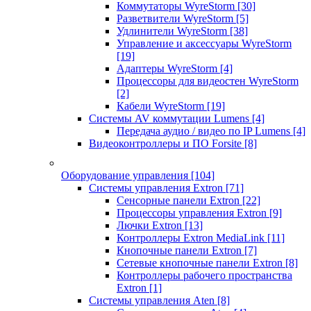
Коммутаторы WyreStorm
[30]
Разветвители WyreStorm
[5]
Удлинители WyreStorm
[38]
Управление и аксессуары WyreStorm
[19]
Адаптеры WyreStorm
[4]
Процессоры для видеостен WyreStorm
[2]
Кабели WyreStorm
[19]
Системы AV коммутации Lumens
[4]
Передача аудио / видео по IP Lumens
[4]
Видеоконтроллеры и ПО Forsite
[8]
Оборудование управления
[104]
Системы управления Extron
[71]
Сенсорные панели Extron
[22]
Процессоры управления Extron
[9]
Лючки Extron
[13]
Контроллеры Extron MediaLink
[11]
Кнопочные панели Extron
[7]
Сетевые кнопочные панели Extron
[8]
Контроллеры рабочего пространства
Extron
[1]
Системы управления Aten
[8]