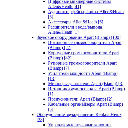
Цифровые микшерные системы
Allen&Heath
[41]
Аудиоинтерфейсы, карты Allen&Heath
[5]
Аксессуары Allen&Heath
[6]
Расширители ввода/вывода
Allen&Heath
[1]
Звуковое оборудование Apart (Biamp)
[100]
Потолочные громкоговорители Apart
(Biamp)
[27]
Корпусные громкоговорители Apart
(Biamp)
[42]
Рупорные громкоговорители Apart
(Biamp)
[7]
Усилители мощности Apart (Biamp)
[13]
Микшеры-усилители Apart (Biamp)
[3]
Источники аудиосигнала Apart (Biamp)
[1]
Предусилители Apart (Biamp)
[2]
Кабельные органайзеры Apart (Biamp)
[5]
Оборудование звукоусиления Renkus-Heinz
[38]
Управляемые звуковые колонны