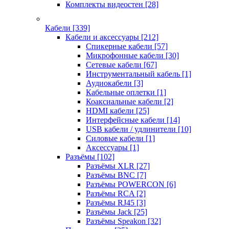
Комплекты видеостен
[28]
Кабели
[339]
Кабели и аксессуары
[212]
Спикерные кабели
[57]
Микрофонные кабели
[30]
Сетевые кабели
[67]
Инструментальный кабель
[1]
Аудиокабели
[3]
Кабельные оплетки
[1]
Коаксиальные кабели
[2]
HDMI кабели
[25]
Интерфейсные кабели
[14]
USB кабели / удлинители
[10]
Силовые кабели
[1]
Аксессуары
[1]
Разъёмы
[102]
Разъёмы XLR
[27]
Разъёмы BNC
[7]
Разъёмы POWERCON
[6]
Разъёмы RCA
[2]
Разъёмы RJ45
[3]
Разъёмы Jack
[25]
Разъёмы Speakon
[32]