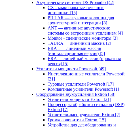
Акустические системы DS Proaudio
[42]
CX - коаксиальные точечные
источники
[15]
PILLAR — звуковые колонны для
архитектурной интеграции
[8]
ANT — активные акустические
системы со встроенным усилением
[4]
Monitor - сценические мониторы
[3]
TAURA — линейный массив
[2]
ERA-i — линейный массив
(инсталляционная версия)
[5]
ERA — линейный массив (прокатная
версия)
[5]
Усилители мощности Powersoft
[49]
Инсталляционные усилители Powersoft
[31]
Туровые усилители Powersoft
[17]
Компактные усилители Powersoft
[1]
Оборудование звукоусиления Extron
[58]
Усилители мощности Extron
[21]
Процессоры обработки сигналов (DSP)
Extron
[17]
Усилители-распределители Extron
[2]
Громкоговорители Extron
[15]
Устройства для деэмбедирования и