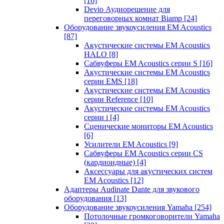
[16]
Devio Аудиорешение для
переговорных комнат Biamp
[24]
Оборудование звукоусиления EM Acoustics
[87]
Акустические системы EM Acoustics
HALO
[8]
Сабвуферы EM Acoustics серии S
[16]
Акустические системы EM Acoustics
серии EMS
[18]
Акустические системы EM Acoustics
серии Reference
[10]
Акустические системы EM Acoustics
серии i
[4]
Сценические мониторы EM Acoustics
[6]
Усилители EM Acoustics
[9]
Сабвуферы EM Acoustics серии CS
(кардиоидные)
[4]
Аксессуары для акустических систем
EM Acoustics
[12]
Адаптеры Audinate Dante для звукового
оборудования
[13]
Оборудование звукоусиления Yamaha
[254]
Потолочные громкоговорители Yamaha