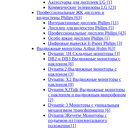
Аксессуары для дисплеев LG
[1]
Коммерческие телевизоры LG
[23]
Профессиональные ЖК дисплеи и
видеостены Philips
[63]
Интерактивные дисплеи Philips
[11]
Дисплеи для видеостен Philips
[5]
Профессиональные дисплеи Philips
[43]
Особо яркие дисплеи Philips
[1]
Цифровые вывески E-Paper Philips
[3]
Выдвижные мониторы Arthur Holm
[63]
Dynamic 1Н Складные мониторы
[3]
DB2 и DB3 Выдвижные мониторы с
наклоном
[6]
Dynamic2 Выдвижные мониторы с
наклоном
[3]
Dynamic X2 Выдвижные мониторы с
наклоном
[8]
DynamicX2Talk Выдвижные мониторы
с наклоном и выдвижным микрофоном
[2]
Dynamic 3 Мониторы с уникальным
механизмом трансформации
[6]
Dynamic3Reverse Мониторы с
подъемом из горизонтального
положения
[1]