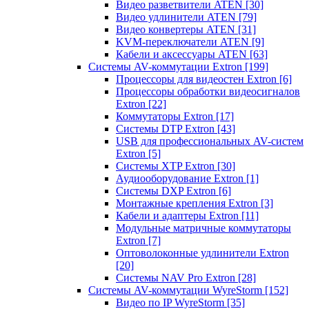
Видео разветвители ATEN
[30]
Видео удлинители ATEN
[79]
Видео конвертеры ATEN
[31]
KVM-переключатели ATEN
[9]
Кабели и аксессуары ATEN
[63]
Системы AV-коммутации Extron
[199]
Процессоры для видеостен Extron
[6]
Процессоры обработки видеосигналов
Extron
[22]
Коммутаторы Extron
[17]
Системы DTP Extron
[43]
USB для профессиональных AV-систем
Extron
[5]
Системы XTP Extron
[30]
Аудиооборудование Extron
[1]
Системы DXP Extron
[6]
Монтажные крепления Extron
[3]
Кабели и адаптеры Extron
[11]
Модульные матричные коммутаторы
Extron
[7]
Оптоволоконные удлинители Extron
[20]
Системы NAV Pro Extron
[28]
Системы AV-коммутации WyreStorm
[152]
Видео по IP WyreStorm
[35]