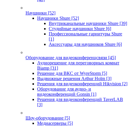
Наушники
[52]
Наушники Shure
[52]
Внутриканальные наушники Shure
[39]
Студийные наушники Shure
[6]
Профессиональные гарнитуры Shure
[1]
Аксессуары для наушников Shure
[6]
Оборудование для видеоконференцсвязи
[45]
Аудиорешение для переговорных комнат
Biamp
[31]
Решение для ВКС от WyreStorm
[5]
Выдвижные решения Arthur Holm
[3]
Решения для видеоконференций Hikvision
[2]
Оборудование для аудио- и
видеоконференций Gonsin
[1]
Решения для видеоконференций TaverLAB
[3]
Шоу-оборудование
[5]
Медиасерверы
[5]