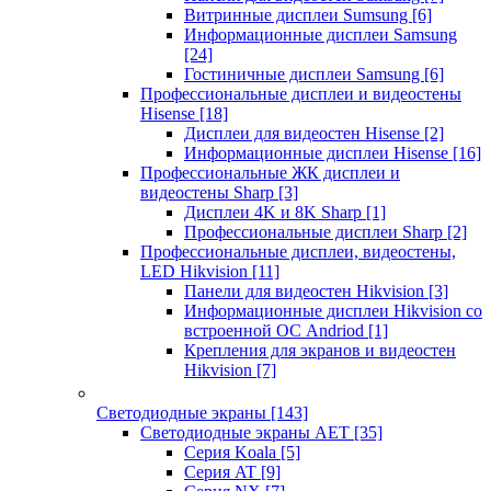
Витринные дисплеи Sumsung
[6]
Информационные дисплеи Samsung
[24]
Гостиничные дисплеи Samsung
[6]
Профессиональные дисплеи и видеостены
Hisense
[18]
Дисплеи для видеостен Hisense
[2]
Информационные дисплеи Hisense
[16]
Профессиональные ЖК дисплеи и
видеостены Sharp
[3]
Дисплеи 4K и 8K Sharp
[1]
Профессиональные дисплеи Sharp
[2]
Профессиональные дисплеи, видеостены,
LED Hikvision
[11]
Панели для видеостен Hikvision
[3]
Информационные дисплеи Hikvision со
встроенной ОС Andriod
[1]
Крепления для экранов и видеостен
Hikvision
[7]
Светодиодные экраны
[143]
Светодиодные экраны AET
[35]
Cерия Koala
[5]
Серия AT
[9]