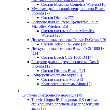
Состав Microflex Complete Wireless
[16]
Мультимедийная конференц-система Bosch
Dicentis
[77]
Состав Dicentis
[77]
Беспроводная конференц-система Shure
Microflex Wireless
[25]
Состав системы Shure Microflex
Wireless
[25]
Дискуссионная система Televic D-Cerno
[19]
Состав Televic D-Cerno
[19]
Дискуссионная система Bosch CCS 1000 D
[14]
Состав Bosch CCS 1000 D
[14]
Беспроводная конференц-система Bosch
Dicentis
[12]
Состав Dicentis Bosch
[12]
Конференц-системы Mipro
[6]
Состав системы Mipro
[3]
Комплекты системы Mipro
[3]
Системы синхронного перевода
[49]
Televic Lingua IR Цифровая ИК система
синхронного перевода и распределения
звука
[8]